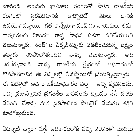
మారింది. అందుకు భావజాల రంగంతో పాటు రాజకీయ
రంగంలో స్థిరపడటానికి కార్పొరేట్‌ శక్తులు దానికి
ఉపయోగపడ్డాయి. గత కొన్నేళ్లుగా సంఫ్‌ు నాయకులు తమ
కార్యకర్తలకు హిందూ రాష్ట్ర సాధన దిశగా పనిచేయాలని
చెబుతున్నారు. సంఫ్‌ు ఏర్పడినప్పుడు ప్రకటించుకున్న లక్ష్యం
ఇప్పుడు నెరవేరబోతుందని వాళ్ళు చెబుతున్నారు. అది
నెరవేర్చడానికి వాళ్ళు రాజకీయ క్షేత్రంలో అధికారంలో
కొనసాగడానికి ఈ ఎన్నికల్లో తీవ్రస్థాయిలో ప్రయత్నిస్తున్నారు.
ఈ పదేళ్లలో అది రాజకీయాధికారం వల్ల అన్ని వ్యవస్థలను,
అన్ని ప్రజాస్వామిక ప్రగతిశీల భావనలను ధ్వంసం చేసే దశకు
చేరింది. దేశాన్ని మత ప్రతిపాదికన పోలరైజ్‌ చేయగల శక్తిని
కూడగట్టుకుంది.
వీటన్నిటి ద్వారా మళ్లీ అధికారంలోకి వచ్చి 2025తో మొదలు