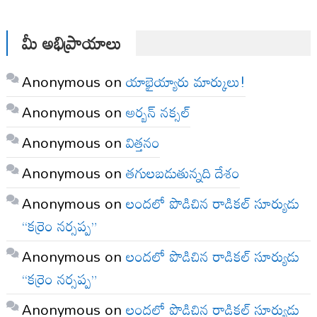
మీ అభిప్రాయాలు
Anonymous
on
యాభైయ్యారు మార్కులు!
Anonymous
on
అర్బన్ నక్సల్
Anonymous
on
విత్తనం
Anonymous
on
తగులబడుతున్నది దేశం
Anonymous
on
లందలో పొడిచిన రాడికల్ సూర్యుడు
“కర్రెం నర్సప్ప”
Anonymous
on
లందలో పొడిచిన రాడికల్ సూర్యుడు
“కర్రెం నర్సప్ప”
Anonymous
on
లందలో పొడిచిన రాడికల్ సూర్యుడు