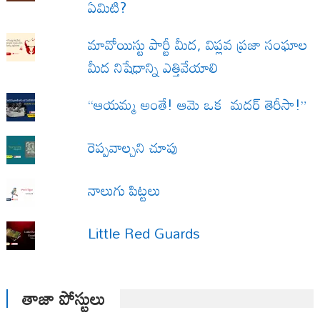
ఏమిటి?
మావోయిస్టు పార్టీ మీద, విప్లవ ప్రజా సంఘాల
మీద నిషేధాన్ని ఎత్తివేయాలి
“ఆయమ్మ అంతే! ఆమె ఒక మదర్ తెరీసా!”
రెప్పవాల్చని చూపు
నాలుగు పిట్టలు
Little Red Guards
తాజా పోస్టులు