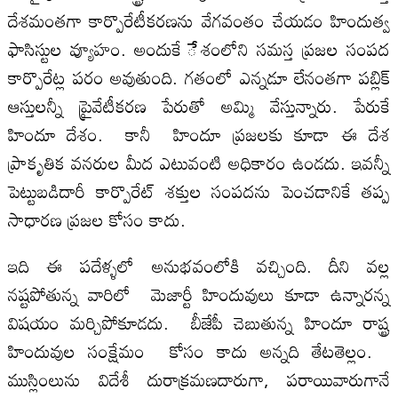
దేశమంతగా కార్పొరేటీకరణను వేగవంతం చేయడం హిందుత్వ
ఫాసిస్టుల వ్యూహం. అందుకే ేశంలోని సమస్త ప్రజల సంపద
కార్పొరేట్ల పరం అవుతుంది. గతంలో ఎన్నడూ లేనంతగా పబ్లిక్‌
ఆస్తులన్నీ ప్రైవేటీకరణ పేరుతో అమ్మి వేస్తున్నారు. పేరుకే
హిందూ దేశం. కానీ హిందూ ప్రజలకు కూడా ఈ దేశ
ప్రాకృతిక వనరుల మీద ఎటువంటి అధికారం ఉండదు. ఇవన్నీ
పెట్టుబడిదారీ కార్పొరేట్‌ శక్తుల సంపదను పెంచడానికే తప్ప
సాధారణ ప్రజల కోసం కాదు.
ఇది ఈ పదేళ్ళలో అనుభవంలోకి వచ్చింది. దీని వల్ల
నష్టపోతున్న వారిలో మెజార్టీ హిందువులు కూడా ఉన్నారన్న
విషయం మర్చిపోకూడదు. బీజేపీ చెబుతున్న హిందూ రాష్ట్ర
హిందువుల సంక్షేమం కోసం కాదు అన్నది తేటతెల్లం.
ముస్లింలును విదేశీ దురాక్రమణదారుగా, పరాయివారుగానే