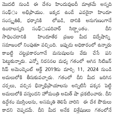
మొదటి నుండి ఈ దేశం హిందువులదీ మాత్రమే అన్నది
సంఫ్‌ు అభిప్రాయం. ఇక్కడ ఉండే ఎవరైనా హిందూ
సంస్కృతికి, ధర్మానికి లోబడి, దానికి అనుగుణంగానే
ఉండాలన్నది సంఫ్‌ుపరివార్‌ సిద్ధ్దాంతం. దీని
సాధించడానికి హిందూతేర ప్రజల మీద విద్వేషాన్ని
సమాజంలో నింపుతూ వచ్చింది. ఇప్పుడు అధికారంలో ఉన్నారు
కాబట్టి చట్టప్రకారంగానే మనుషులను వేరు చేసే పని
పెట్టుకున్నారు. ఎన్నో నిరసనల మధ్య గతంలో ఆగిన సిటిజన్‌
సిప్‌ అమెండ్మెంట్‌ ఆక్ట్‌ 2019ను మార్చి 11, 2024 నుండి
అమలులోకి తీసుకువచ్చారు. గతంలో దీని మీద జరిగిన
చర్చలు, వచ్చిన భిన్నాభిప్రాయాలను అన్నిటినీ పక్కన పెట్టి
అమలులోకి వస్తుందని హోమంత్రి అమిత్‌ షా ప్రకటించారు. దీని
ఉద్దేశం ముస్లింలను, అసమ్మతి తెలిపే వారిని ఈ దేశ పౌరులు
కాదని చెప్పడమే. దీని మీద అనేక విశ్లేషణలు గతంలోనే