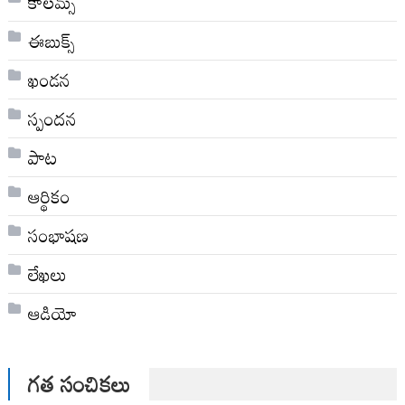
కాలమ్స్
ఈబుక్స్
ఖండన
స్పందన
పాట
ఆర్థికం
సంభాషణ
లేఖలు
ఆడియో
గత సంచికలు