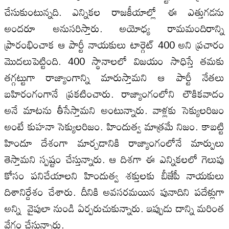
చేసుకుంటున్నది. ఎన్నికల రాజకీయాల్లో ఈ ఎత్తుగడను
అందరూ అనుసరిస్తారు. అయోధ్య రామమందిరాన్ని
ప్రారంభించాక ఆ పార్టీ నాయకులు టార్గెట్‌ 400 అని ప్రచారం
మొదలుపెట్టింది. 400 స్థానాలలో విజయం సాధిస్తే తమకు
తగ్గట్టుగా రాజ్యాంగాన్ని మారుస్తామని ఆ పార్టీ నేతలు
బహిరంగంగానే ప్రకటించారు. రాజ్యాంగంలోని లౌకికవాదం
అనే మాటను తీసేస్తామని అంటున్నారు. వాళ్లకు సెక్యులరిజం
అంటే కుహనా సెక్యులరిజం. హిందుత్వ మాత్రమే నిజం. కాబట్టి
హిందూ దేశంగా మార్చడానికి రాజ్యాంగంలోనే మార్పులు
తెస్తామని స్పష్టం చేస్తున్నారు. ఆ దిశగా ఈ ఎన్నికలలో గెలుపు
కోసం పనిచేయాలని హిందుత్వ శక్తులకు బీజేపీ నాయకులు
దిశానిర్దేశం చేశారు. దీనికి అవసరమయిన పునాదిని పదేళ్లుగా
అన్ని వైపులా నుండి ఏర్పరుచుకున్నారు. ఇప్పుడు దాన్ని మరింత
వేగం చేస్తున్నారు.