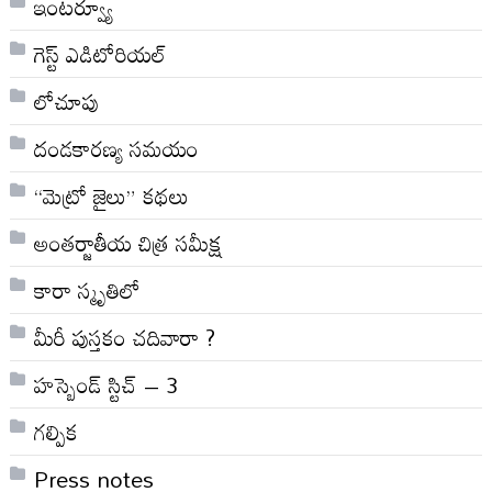
ఇంటర్వ్యూ
గెస్ట్ ఎడిటోరియల్
లోచూపు
దండకారణ్య సమయం
“మెట్రో జైలు” కథలు
అంతర్జాతీయ చిత్ర సమీక్ష
కారా స్మృతిలో
మీరీ పుస్తకం చదివారా ?
హస్బెండ్ స్టిచ్ – 3
గల్పిక
Press notes