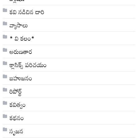
కవి నడిచిన దారి
వ్యాసాలు
* వి క‌లం*
అరుణతార
క్లాసిక్స్ ప‌రిచ‌యం
బహుజనం
రిపోర్ట్
కవిత్వం
కథనం
సృజన