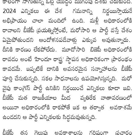
కాలంగా సాగుతున్న ఓట్ల యుద్ధం ముగింపు దశకు చేరుకుంది.
2024 ఎన్నికలు ఈ దేశ గమనాన్ని నిర్ణయిస్తాయనే
అభిప్రాయం చాలా మందిలో ఉంది. మళ్లీ అధికారంలోకి
రావాలని బీజేపీ ప్రయత్నిస్తోంటే, మరోసారి ఆ పార్టీ వస్తే దేశం
ఏమైపోతుందని ఆందోళనపడేవాళ్లు ఎక్కువ అవుతున్నారు.
దీనికి కారణం లేకపోలేదు. మూడోసారి బిజెపీ అధికారంలోకి
రావడం అంటే ‘హిందూ రాష్ట్ర’ స్థాపన అధికారికంగా ప్రారంభం
కావడమే. ఇప్పటికే దానికి అవసరమైన సన్నాహాలను బీజేపీ
పూర్తి చేసుకున్నది. సకల సాధనాలను ఉపయోగిస్తున్నది. మరో
వైపు కాంగ్రెస్‌ పార్టీ ఉనికిని నిర్ణయించే ఎన్నికలు కూడా ఇవి.
బీజేపీ మత రాజకీయాల మీద వ్యతిరేక వాతావరణంలో
అయినా అధికారంలోకి రాకపోతే ఇక ఆ తర్వాత అవకాశమే
ఉండదని ఆ పార్టీ ఎన్నికలకు సిద్ధమవుతున్నది.
బీజేపీ తన గెలుపు అవకాశాలను గరిష్టంగా ప్రచారం