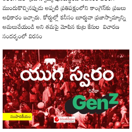
ముందుకొచ్చిన‌ప్పుడు అప్ప‌టి ప్ర‌తిప‌క్షంలోని కాంగ్రెస్‌కు ప్ర‌జ‌లు
అధికారం ఇచ్చారు. కోర్టుల్లో క‌నీసం బూర్జువా ప్ర‌జాస్వామ్యాన్ని
అమ‌లుచేయండి అని త‌మ‌పై మోపిన కుట్ర కేసుల విచార‌ణ
సంద‌ర్భంలో విర‌సం