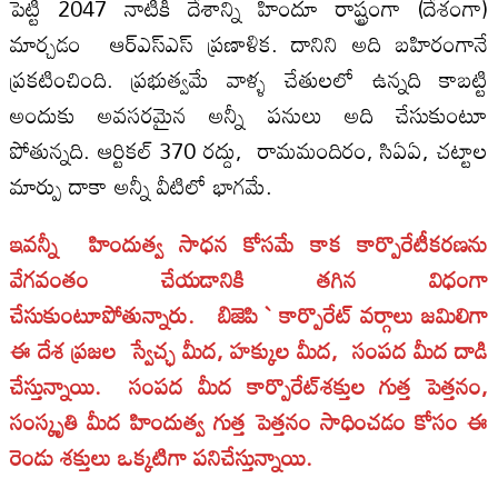
పెట్టి 2047 నాటికి దేశాన్ని హిందూ రాష్ట్రంగా (దేశంగా)
మార్చడం ఆర్‌ఎస్‌ఎస్‌ ప్రణాళిక. దానిని అది బహిరంగానే
ప్రకటించింది. ప్రభుత్వమే వాళ్ళ చేతులలో ఉన్నది కాబట్టి
అందుకు అవసరమైన అన్నీ పనులు అది చేసుకుంటూ
పోతున్నది. ఆర్టికల్‌ 370 రద్దు, రామమందిరం, సిఏఏ, చట్టాల
మార్పు దాకా అన్నీ వీటిలో భాగమే.
ఇవన్నీ హిందుత్వ సాధన కోసమే కాక కార్పొరేటీకరణను
వేగవంతం చేయడానికి తగిన విధంగా
చేసుకుంటూపోతున్నారు. బిజెపి ` కార్పొరేట్‌ వర్గాలు జమిలిగా
ఈ దేశ ప్రజల స్వేచ్ఛ మీద, హక్కుల మీద, సంపద మీద దాడి
చేస్తున్నాయి. సంపద మీద కార్పొరేట్‌శక్తుల గుత్త పెత్తనం,
సంస్కృతి మీద హిందుత్వ గుత్త పెత్తనం సాధించడం కోసం ఈ
రెండు శక్తులు ఒక్కటిగా పనిచేస్తున్నాయి.