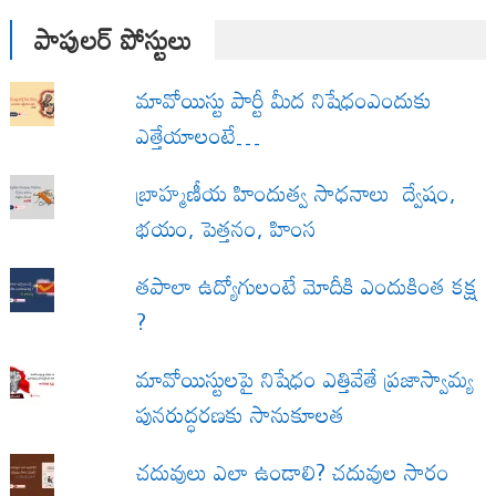
పాపులర్ పోస్టులు
మావోయిస్టు పార్టీ మీద నిషేధంఎందుకు
ఎత్తేయాలంటే…
బ్రాహ్మణీయ హిందుత్వ సాధనాలు ద్వేషం,
భయం, పెత్తనం, హింస
త‌పాలా ఉద్యోగులంటే మోదీకి ఎందుకింత కక్ష
?
మావోయిస్టులపై నిషేధం ఎత్తివేతే ప్రజాస్వామ్య
పునరుద్ధరణకు సానుకూలత
చదువులు ఎలా ఉండాలి? చదువుల సారం