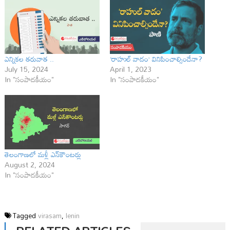
ఎన్నికల తరువాత ..
‘రాహుల్‌ వాదం’ వినిపించాల్సిందేనా?
July 15, 2024
April 1, 2023
In "సంపాదకీయం"
In "సంపాదకీయం"
తెలంగాణలో మళ్లీ ఎన్‌కౌంటర్లు
August 2, 2024
In "సంపాదకీయం"
Tagged
virasam
,
lenin