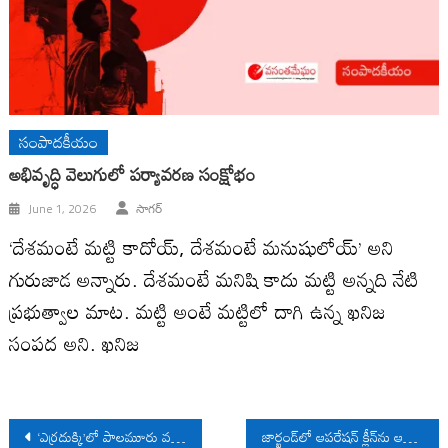
సంపాదకీయం
అభివృద్ధి వెలుగులో పర్యావరణ సంక్షోభం
June 1, 2026
సాగర్
‘దేశమంటే మట్టి కాదోయ్, దేశమంటే మనుషులోయ్’ అని
గురుజాడ అన్నారు. దేశమంటే మనిషి కాదు మట్టి అన్నది నేటి
ప్రభుత్వాల మాట. మట్టి అంటే మట్టిలో దాగి ఉన్న ఖనిజ
సంపద అని. ఖనిజ
Post
‘ఎర్రదుక్కి’లో పాలమూరు వలస దు:ఖం
జార్ఖండ్‍లో ఆపరేషన్ క్లీన్‍ను ఆపాలి