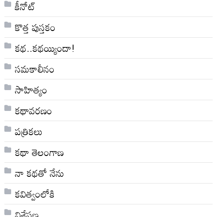
కీనోట్
కొత్త పుస్తకం
కథ..కథయ్యిందా!
సమకాలీనం
సాహిత్యం
కథావరణం
పత్రికలు
కథా తెలంగాణ
నా క‌థ‌తో నేను
కవిత్వంలోకి
విశ్లేషణ