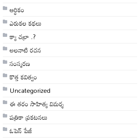
ఆర్ధికం
ఎరుకల కథలు
క్యా చల్రా .?
అలనాటి రచన
సంస్మరణ
కొత్త కవిత్వం
Uncategorized
ఈ తరం సాహిత్య విమర్శ
పత్రికా ప్రకటనలు
ఓపెన్ పేజీ