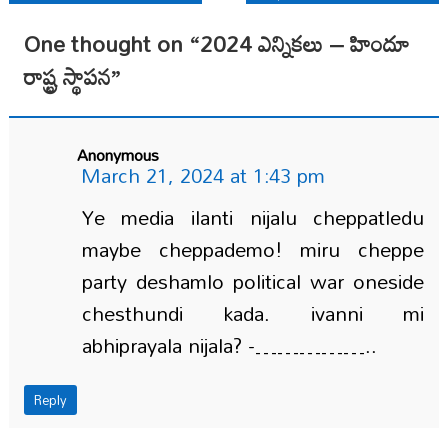
navigation
One thought on “
2024 ఎన్నికలు – హిందూ
రాష్ట్ర స్థాపన
”
Anonymous
March 21, 2024 at 1:43 pm
Ye media ilanti nijalu cheppatledu
maybe cheppademo! miru cheppe
party deshamlo political war oneside
chesthundi kada. ivanni mi
abhiprayala nijala? -……………..
Reply