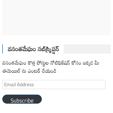
వసంతమేఘం సబ్‌స్క్రిప్షన్
వసంతమేఘం కొత్త పోస్టుల నోటిఫికేషన్ కోసం ఇక్కడ మీ
ఈమెయిల్ ను ఎంటర్ చేయండి
Email
Address
Subscribe