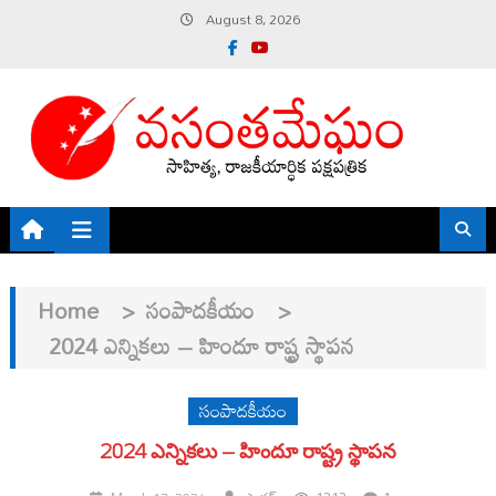
Skip
August 8, 2026
to
content
Home
>
సంపాదకీయం
>
2024 ఎన్నికలు – హిందూ రాష్ట్ర స్థాపన
సంపాదకీయం
2024 ఎన్నికలు – హిందూ రాష్ట్ర స్థాపన