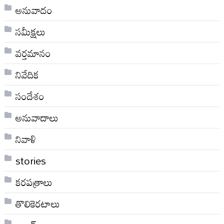
అనువాదం
సమీక్షలు
వర్తమానం
నివేదిక
సందేశం
అనువాదాలు
నివాళి
stories
కరపత్రాలు
తొలికెరటాలు