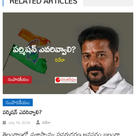
RELATED ARTICLES
సంపాదకీయం
ప‌ర్మిష‌న్ ఎవ‌రివ్వాలి?
July 16, 2026
రివేరా
తెలంగాణ‌లో ప్ర‌జాస్వామ్య పున‌రుద్ధ‌ర‌ణ అవ‌స‌రం బ‌లంగా