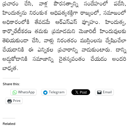
ప్రచారం చేసి, వాళ్ల పౌరసత్వాన్ని సందేహంలో పడేసి,
హిందుత్వను నిరంకుశ ఆధిపత్యశక్తిగా రాజ్యంలో, సమాజంలో
అధికారంలోకి తేవడమే ఆర్‌ఎస్‌ఎస్‌ వ్యూహం. హిందుత్వ,
కార్పొరేటీకరణ తమకు ప్రమాదమని మెజారిటీ హిందువులకు
తెలియకుండా చేసి, వాళ్లు నిరంతరం ముస్లింలను ద్వేషించేలా
చేయడానికి ఈ ఎన్నికల ప్రచారాన్ని వాడుకుంటారు. దాన్ని
అడ్డుకోడానికి సమాజాన్ని చైతన్యవంతం చేయడం అందరి
బాధ్యత.
Share this:
WhatsApp
Telegram
Email
Print
Related