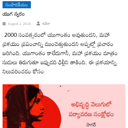
సంపాదకీయం
యుగ స్వ‌రం
August 2, 2026
రివేరా
2000 సంవ‌త్స‌రంలో యుగాంతం అవుతుంద‌ని, మ‌హా
ప్ర‌ళ‌యం ప్ర‌పంచాన్ని ముంచెత్తుతుంద‌ని అప్ప‌ట్లో ప్ర‌చారం
జ‌రిగింది. యుగాంతం కాలేదుగానీ, మ‌హా ప్ర‌ళ‌యం మాత్రం
సుడులు తిరుగుతూ ఇప్పుడ‌ది ఢిల్లీని తాకింది. ఈ ప్ర‌ళ‌యాన్ని
నిలువ‌రించ‌డం కోసం