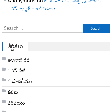
Anonymous
on
అవగాహన లేని విద్వేషపు మాటలే
పవన్ కళ్యాణ్ రాజకీయమా?
Search
for:
శీర్షికలు
అల‌నాటి క‌థ‌
ఓపన్ పేజ్
సంపాదకీయం
కథలు
పరిచయం