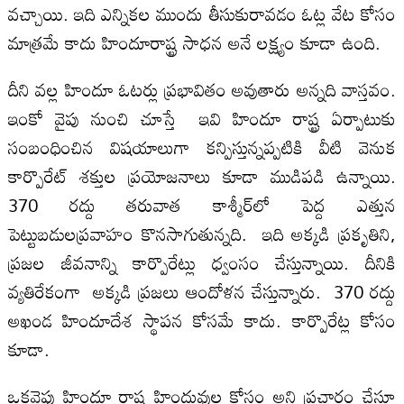
వచ్చాయి. ఇది ఎన్నికల ముందు తీసుకురావడం ఓట్ల వేట కోసం
మాత్రమే కాదు హిందూరాష్ట్ర సాధన అనే లక్ష్యం కూడా ఉంది.
దీని వల్ల హిందూ ఓటర్లు ప్రభావితం అవుతారు అన్నది వాస్తవం.
ఇంకో వైపు నుంచి చూస్తే ఇవి హిందూ రాష్ట్ర ఏర్పాటుకు
సంబంధించిన విషయాలుగా కన్పిస్తున్నప్పటికి వీటి వెనుక
కార్పొరేట్‌ శక్తుల ప్రయోజనాలు కూడా ముడిపడి ఉన్నాయి.
370 రద్దు తరువాత కాశ్మీర్‌లో పెద్ద ఎత్తున
పెట్టుబడులప్రవాహం కొనసాగుతున్నది. ఇది అక్కడి ప్రకృతిని,
ప్రజల జీవనాన్ని కార్పొరేట్లు ధ్వంసం చేస్తున్నాయి. దీనికి
వ్యతిరేకంగా అక్కడి ప్రజలు ఆందోళన చేస్తున్నారు. 370 రద్దు
అఖండ హిందూదేశ స్థాపన కోసమే కాదు. కార్పొరేట్ల కోసం
కూడా.
ఒకవైపు హిందూ రాష్ట్ర హిందువుల కోసం అని ప్రచారం చేస్తూ