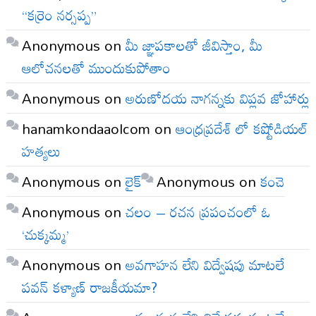
“కర్రెం నర్సప్ప”
Anonymous
on
మీ జ్ఞాపకాలతో జీవిస్తాం, మీ
ఆలోచనలతో ముందుకుపోతాం
Anonymous
on
అరుణోదయ నాగన్నకు విప్లవ జోహార్లు
hanamkondaaolcom
on
ఆంధ్రప్రదేశ్ లో కష్టోడియల్
హత్యలు
Anonymous
on
లైక్
Anonymous
on
కంచె
Anonymous
on
చలం – రచన ప్రపంచంలో ఓ
‘చుక్కమ్మ’
Anonymous
on
అవగాహన లేని విద్వేషపు మాటలే
పవన్ కళ్యాణ్ రాజకీయమా?