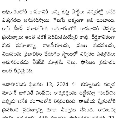
అధికారంలోకి రావడానికి అన్ని ఓట్ల పార్టీలు ఎన్నికల్లో అనేక
ఎత్తుగడలు అనుసరిస్తాయి. గెలుపే లక్ష్యంగా అవి ఉంటాయి.
కానీ బీజేపీ మూడోసారి అధికారంలోకి రావడానికి చేస్తున్న
ప్రయత్నాలు అంత వరకే పరిమితమయ్యేవి కావు. దీర్ఘకాలికంగా
మన సమాజాన్ని, రాజకీయాలను, ప్రజల మనసులను,
విలువలను ప్రభావితం చేయగల స్థాయిలో ఎన్నికల ఎత్తుగడలు
అనుసరించడం బీజేపీకి మాత్రమే చెల్లు. ఫాసిజం ప్రమాదం
అంత తీవ్రమైనది.
ఉదాహరణకు ఫిబ్రవరి 13, 2024 న కర్నూలుకు వచ్చిన
మోహన్‌ భాగవత్‌ సంఫ్‌ు కార్యకర్తలను ఉద్దేశిస్తూ ‘‘సంఫ్‌ు
ఇప్పుడు అనేక రంగాలలోకి విస్తరించింది. రాజకీయ క్షేత్రంలోకి
ప్రవేశించి ప్రభుత్వాన్ని కూడా ఏర్పాటు చేసింది. రామజన్మ
భూమి ఉద్యమాన్ని నడిపి విజయం సాధించడం జనవరి 22,