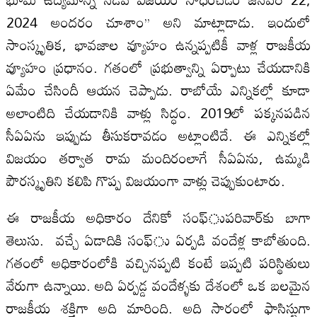
2024 అందరం చూశాం’’ అని మాట్లాడాడు. ఇందులో
సాంస్కృతిక, భావజాల వ్యూహం ఉన్నప్పటికీ వాళ్ల రాజకీయ
వ్యూహం ప్రధానం. గతంలో ప్రభుత్వాన్ని ఏర్పాటు చేయడానికి
ఏమేం చేసిందీ ఆయన చెప్పాడు. రాబోయే ఎన్నికల్లో కూడా
అలాంటిది చేయడానికి వాళ్లు సిద్ధం. 2019లో పక్కనపడిన
సీఏఏను ఇప్పుడు తీసుకరావడం అట్లాంటిదే. ఈ ఎన్నికల్లో
విజయం తర్వాత రామ మందిరంలాగే సీఏఏను, ఉమ్మడి
పౌరస్మృతిని కలిపి గొప్ప విజయంగా వాళ్లు చెప్పుకుంటారు.
ఈ రాజకీయ అధికారం దేనికో సంఫ్‌ుపరివార్‌కు బాగా
తెలుసు. వచ్చే ఏడాదికి సంఫ్‌ు ఏర్పడి వందేళ్ల కాబోతుంది.
గతంలో అధికారంలోకి వచ్చినప్పటి కంటే ఇప్పటి పరిస్థితులు
వేరుగా ఉన్నాయి. అది ఏర్పడ్డ వందేళ్ళకు దేశంలో ఒక బలమైన
రాజకీయ శక్తిగా అది మారింది. అది సారంలో ఫాసిస్టుగా