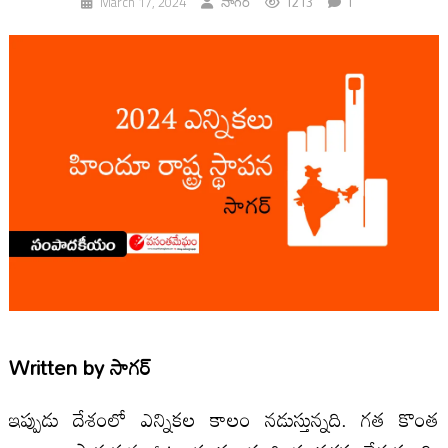
1213
1
March 17, 2024
సాగర్
Written by
సాగర్
ఇప్పుడు దేశంలో ఎన్నికల కాలం నడుస్తున్నది. గత కొంత