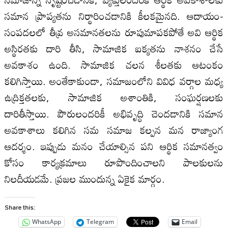
సమాన ప్రాప్యతను నిర్థారించడానికి కీలకమైనది. ఆదాయం-
సంపదలలో తీవ్ర అసమానతలను రూపుమాపకపోతే అవి ఆర్థిక
అస్థిరతకు దారి తీసి, సామాజిక ఐక్యతను నాశనం చేసే
అవకాశం ఉంది. సామాజిక చలన శీలతకు ఆటంకం
కలిగిస్తాయి. అంతేకాకుండా, సమాజంలోని వివిధ వర్గాల మధ్య
ఉద్రిక్తతలకు, సామాజిక అశాంతికి, సంఘర్షణలకు
దారితీస్తాయి. పౌరులందరికీ అభివృద్ధి చెందడానికి సమాన
అవకాశాలు కలిగిన సమ సమాజ కల్పన మన రాజ్యాంగ
ఆదర్శం. ఇప్పుడు మనం చేయాల్సిన పని ఆర్థిక సమానత్వం
కోసం కార్యక్రమాలు రూపొందించాలని పాలకులను
నిలదీయడమే. ప్రజల ముందున్న ఏకైక మార్గం.
Share this:
WhatsApp
Telegram
Email