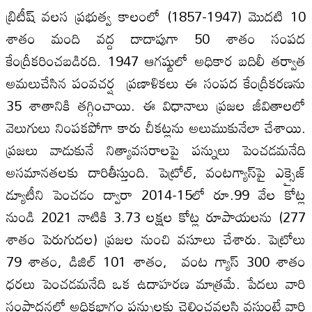
బ్రిటీష్‌ వలస ప్రభుత్వ కాలంలో (1857-1947) మొదటి 10
శాతం మంది వద్ద దాదాపుగా 50 శాతం సంపద
కేంద్రీకరించబడిరది. 1947 ఆగష్టులో అధికార బదిలీ తర్వాత
అమలుచేసిన పంవచర్ష ప్రణాళికలు ఈ సంపద కేంద్రీకరణను
35 శాతానికి తగ్గించాయి. ఈ విధానాలు ప్రజల జీవితాలలో
వెలుగులు నింపకపోగా కారు చీకట్లను అలుముకునేలా చేశాయి.
ప్రజలు వాడుకునే నిత్యావసరాలపై పన్నులు పెంచడమనేది
అసమానతలకు దారితీస్తుంది. పెట్రోల్‌, వంటగ్యాస్‌పై ఎక్సైజ్‌
డ్యూటీని పెంచడం ద్వారా 2014-15లో రూ.99 వేల కోట్ల
నుండి 2021 నాటికి 3.73 లక్షల కోట్ల రూపాయలను (277
శాతం పెరుగుదల) ప్రజల నుంచి వసూలు చేశారు. పెట్రోలు
79 శాతం, డిజిల్‌ 101 శాతం, వంట గ్యాస్‌ 300 శాతం
ధరలు పెంచడమనేది ఒక ఉదాహరణ మాత్రమే. పేదలు వారి
సంపాదనలో అధికభాగం పన్నులకు చెల్లించవలసి వస్తుంటే వారి