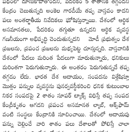
పథంలో దూసుకోపోతోందని, పేదరికం 5 శాతానికి తగ్గిందని
కేంద్రం చెబుతున్నది అంకెల గారడీయే తప్ప వాస్తవం కాదని
పలు అంతర్జాతీయ నివేదికలు ఘోషిస్తున్నాయి. దేశంలో ఆర్థిక
అసమానతలు, పేదరికం తగ్గుతూ ఉన్నదని ఆర్థిక వ్యవస్థ
గణనీయంగా అభివృద్ధి చెందుతున్నదని మోడీ ప్రభుత్వం దేశ
ప్రజలను, ప్రపంచ ప్రజలను మభ్యపెట్ట చూస్తున్నది. వాస్తవానికి
దేశంలో పేదలు మరింత పేదలుగా మారుతున్నారు, ధనికులు
మరింతగా పెరుగుతున్నారు. ఈ అంతరం పెరుగుతున్నదే తప్ప
తగ్గడం లేదు. భారత దేశ ఆదాయం, సంపదను విశ్లేషిస్తూ
మొత్తం పన్నుల వ్యవస్థను పునర్వవస్థీకరించి ధనిక కుటుంబాల
నికర సంపదపై 2 శాతం సూపర్‌ ట్యాక్స్‌ విధిస్తే తప్ప సంపద
కేంద్రీకృతం ఆగదని ప్రపంచ అసమానత ల్యాబ్‌, ఆక్స్‌ఫామ్‌
వంటి సంస్థలు కేంద్రానికి సూచించాయి. దేశంలో ఆదాయపు
పన్ను చెల్లించే వారి శాతం పలు దేశాలతో పోలిస్తే చాలా