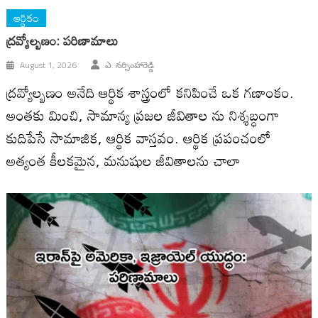
ఆర్థికం
ద్రవ్యోల్బణం: పరిణామాలు
August 1, 2026
ఎ. నర్సింహారెడ్డి
ద్రవ్యోల్బణం అనేది ఆర్థిక శాస్త్రంలో కనిపించే ఒక గణాంకం.
అంతకు మించి, సామాన్య ప్రజల జీవితాల ను నిశ్శబ్ధంగా
కుదిపేసే సామాజిక, ఆర్థిక వాస్తవం. ఆర్థిక ప్రపంచంలో
అత్యంత కీలకమైన, మ‌నుషుల జీవితాల‌ను చాలా