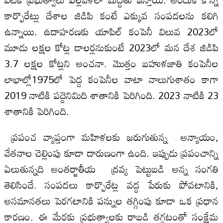
కార్పొరేట్లు దేశాల జిడిపి కంటే ఎక్కువ సంపదలను కలిగి
ఉన్నాయి. ఉదాహరణకు యాపిల్‌ కంపెనీ విలువ 2023లో
మూడు లక్షల కోట్ల డాలర్లనుకుంటే 2023లో మన దేశ జిడిపి
3.7 లక్షల కోట్లని అంచనా. మొత్తం బహుళజాతి కంపెనీల
లాభాల్లో1975లో పెద్ద కంపెనీల వాటా నాలుగుశాతం కాగా
2019 నాటికి పద్దెనిమిది శాతానికి పెరిగింది. 2023 నాటికి 23
శాతానికి పెరిగింది.
ప్రపంచ వ్యాప్తంగా మహిళలకు జరుగుతున్న అన్యాయం,
వేతనాల చెల్లింపు కూడా దారుణంగా ఉంది. ఇప్పుడు ప్రపంచాన్ని
ఏలుతున్నది అంతర్జాతీయ ద్రవ్య పెట్టుబడి అన్న సంగతి
తెలిసిందే. సంపదలు కార్పొరేట్ల వద్ద పేరుకు పోవటానికి,
అసమానతలు పెరగటానికి పన్నుల తగ్గింపు కూడా ఒక ప్రధాన
కారణం. ఈ మేరకు ప్రభుత్వాలకు రాబడి తగ్గటంతో సంక్షేమ