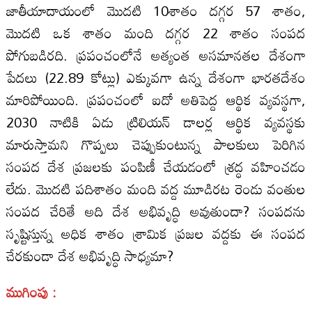
జాతీయాదాయంలో మొదటి 10శాతం దగ్గర 57 శాతం,
మొదటి ఒక శాతం మంది దగ్గర 22 శాతం సంపద
పోగుబడిరది. ప్రపంచంలోనే అత్యంత అసమానతల దేశంగా
పేదలు (22.89 కోట్లు) ఎక్కువగా ఉన్న దేశంగా భారతదేశం
మారిపోయింది. ప్రపంచంలో ఐదో అతిపెద్ద ఆర్థిక వ్యవస్థగా,
2030 నాటికి ఏడు ట్రిలియన్‌ డాలర్ల ఆర్థిక వ్యవస్థకు
మారుస్తామని గొప్పలు చెప్పుకుంటున్న పాలకులు పెరిగిన
సంపద దేశ ప్రజలకు పంపిణీ చేయడంలో శ్రద్ధ వహించడం
లేదు. మొదటి పదిశాతం మంది వద్ద మూడిరట రెండు వంతుల
సంపద చేరితే అది దేశ అభివృద్ధి అవుతుందా? సంపదను
సృష్టిస్తున్న అధిక శాతం శ్రామిక ప్రజల వద్దకు ఈ సంపద
చేరకుండా దేశ అభివృద్ధి సాధ్యమా?
ముగింపు :