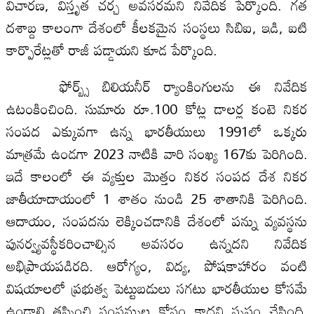
విచారణ, విస్తృత చర్చ అవసరమని నివేదిక పేర్కొంది. గత
దశాబ్ద కాలంగా దేశంలో కీలకమైన సంస్థలు సిబిఐ, ఇడి, ఐటి
కార్పొరేట్లతో రాజీ పడ్డాయని కూడ పేర్కొంది.
ఫోర్బ్స్‌ బిలియనీర్‌ ర్యాంకింగులను ఈ నివేదిక
ఉటంకించింది. సుమారు రూ.100 కోట్ల డాలర్ల కంటె నికర
సంపద ఎక్కువగా ఉన్న భారతీయులు 1991లో ఒక్కరు
మాత్రమే ఉండగా 2023 నాటికి వారి సంఖ్య 167కు పెరిగింది.
ఇదే కాలంలో ఈ వ్యక్తుల మొత్తం నికర సంపద దేశ నికర
జాతీయాదాయంలో 1 శాతం నుండి 25 శాతానికి పెరిగింది.
ఆదాయం, సంపదను లెక్కించడానికి దేశంలో పన్ను వ్యవస్థను
పునర్వ్యవస్థీకరించాల్సిన అవసరం ఉన్నదని నివేదిక
అభిప్రాయపడిరది. ఆరోగ్యం, విద్య, పోషకాహారం వంటి
విషయాలలో ప్రభుత్వ పెట్టుబడులు సగటు భారతీయుల కోసమే
ఉండాలి తప్పించి సంపన్నుల కోసం కాదని స్పష్టం చేసింది.