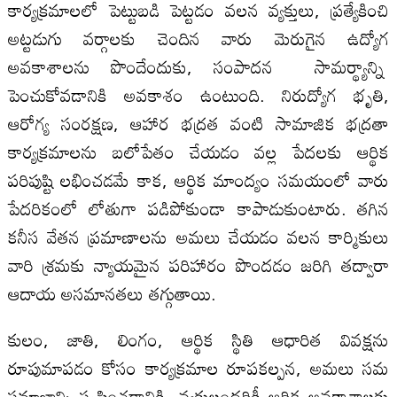
కార్యక్రమాలలో పెట్టుబడి పెట్టడం వలన వ్యక్తులు, ప్రత్యేకించి
అట్టడుగు వర్గాలకు చెందిన వారు మెరుగైన ఉద్యోగ
అవకాశాలను పొందేందుకు, సంపాదన సామర్థ్యాన్ని
పెంచుకోవడానికి అవకాశం ఉంటుంది. నిరుద్యోగ భృతి,
ఆరోగ్య సంరక్షణ, ఆహార భద్రత వంటి సామాజిక భద్రతా
కార్యక్రమాలను బలోపేతం చేయడం వల్ల పేదలకు ఆర్థిక
పరిపుష్టి లభించడమే కాక, ఆర్థిక మాంద్యం సమయంలో వారు
పేదరికంలో లోతుగా పడిపోకుండా కాపాడుకుంటారు. తగిన
కనీస వేతన ప్రమాణాలను అమలు చేయడం వలన కార్మికులు
వారి శ్రమకు న్యాయమైన పరిహారం పొందడం జరిగి తద్వారా
ఆదాయ అసమానతలు తగ్గుతాయి.
కులం, జాతి, లింగం, ఆర్థిక స్థితి ఆధారిత వివక్షను
రూపుమాపడం కోసం కార్యక్రమాల రూపకల్పన, అమలు సమ
సమాజాన్ని సృష్టించడానికి, వ్యక్తులందరికీ ఆర్థిక అవకాశాలకు