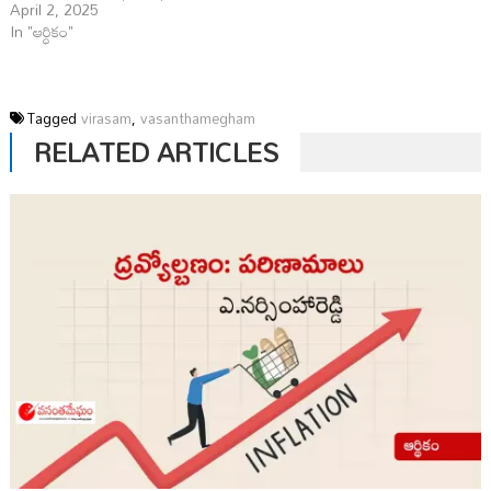
April 2, 2025
In "ఆర్ధికం"
Tagged
virasam
,
vasanthamegham
RELATED ARTICLES