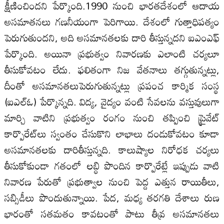
క్షీణించిందని పేర్కొంది.1990 నుంచి భారతదేశంలో ఆదాయ
అసమాతనలు గణనీయంగా పెరిగాయి. దేశంలో గుత్తాధిపత్యం
పెరుగుతుందని, అది అసమానతలకు దారి తీస్తున్నదని ఐఎంఎఫ్‌
పేర్కొంది. అయినా ప్రభుత్వం నివారణకు ఎలాంటి చర్యలూ
తీసుకోవటం లేదు. ఫలితంగా నిజ వేతనాలు తగ్గుతున్నట్లు,
దీంతో అసమానతలుపెరుగుతున్నట్లు ప్రపంచ కార్మిక సంస్థ
(ఐఎల్‌ఓ) పేర్కొన్నది. విద్య, వైద్యం వంటి సేవలను వస్తువులుగా
మార్చి వాటిని ప్రభుత్వం రంగం నుంచి తప్పించి ప్రైవేట్‌
కార్పొరేట్‌లు స్వంతం చేసుకొని లాభాలు దండుకోవటం కూడా
అసమానతలకు దారితీస్తున్నది. కాలుష్యాల నిరోధక చర్యలు
తీసుకోకుండా గతంలో లబ్ధి పొందిన కార్పొరేట్లే ఇప్పుడు వాటి
నివారణ పేరుతో ప్రభుత్వాల నుంచి పెద్ద ఎత్తున రాయితీలు,
సబ్సిడీలు పొందుతున్నాయి. పేద, మధ్య తరగతి దేశాలు రుణ
భారంతో సతమతం కావటంతో పాటు తీవ్ర అసమానతలు