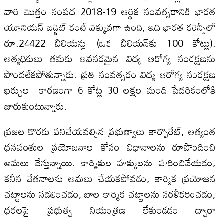
వారి మొత్తం సంపద 2018-19 ఆర్థిక సంవత్సరానికి భారత
యూనియన్‌ బడ్జెట్‌ కంటే ఎక్కువగా ఉంది, ఇది భారత కరెన్సీలో
రూ.24422 బిలియన్లు (ఒక బిలియన్‌కు 100 కోట్లు).
అత్యధికులు తమకు అవసరమైన విద్య ఆరోగ్య సంరక్షణను
పొందలేకపోతున్నారు. ప్రతి సంవత్సరం విద్య ఆరోగ్య సంరక్షణ
ఖర్చుల కారణంగా 6 కోట్ల 30 లక్షల మంది పేదరికంలోకి
జారుకుంటున్నారు.
ప్రజల కొరకు పనిచేయవల్సిన ప్రభుత్వాలు కార్పొరేట్‌, అత్యంత
ధనవంతుల ప్రయోజనాల కోసం విధానాలను రూపొందించి
అమలు చేస్తున్నాయి. కార్మికుల హక్కులను హరించివేయడం,
కనీస వేతనాలను అమలు చేయకపోవడం, కార్మిక ప్రయోజన
చట్టాలను సడలించడం, బాల కార్మిక చట్టాలను సరళీకరించడం,
ధరలపై ప్రభుత్వ నియంత్రణ లేకుండడం ద్వారా