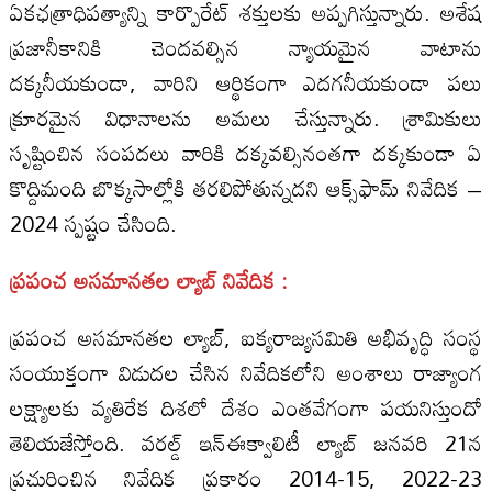
ఏకఛత్రాధిపత్యాన్ని కార్పొరేట్‌ శక్తులకు అప్పగిస్తున్నారు. అశేష
ప్రజానీకానికి చెందవల్సిన న్యాయమైన వాటాను
దక్కనీయకుండా, వారిని ఆర్థికంగా ఎదగనీయకుండా పలు
క్రూరమైన విధానాలను అమలు చేస్తున్నారు. శ్రామికులు
సృష్టించిన సంపదలు వారికి దక్కవల్సినంతగా దక్కకుండా ఏ
కొద్దిమంది బొక్కసాల్లోకి తరలిపోతున్నదని ఆక్స్‌ఫామ్‌ నివేదిక –
2024 స్పష్టం చేసింది.
ప్రపంచ అసమానతల ల్యాబ్‌ నివేదిక :
ప్రపంచ అసమానతల ల్యాబ్‌, ఐక్యరాజ్యసమితి అభివృద్ధి సంస్థ
సంయుక్తంగా విడుదల చేసిన నివేదికలోని అంశాలు రాజ్యాంగ
లక్ష్యాలకు వ్యతిరేక దిశలో దేశం ఎంతవేగంగా పయనిస్తుందో
తెలియజేస్తోంది. వరల్డ్‌ ఇన్‌ఈక్వాలిటీ ల్యాబ్‌ జనవరి 21న
ప్రచురించిన నివేదిక ప్రకారం 2014-15, 2022-23