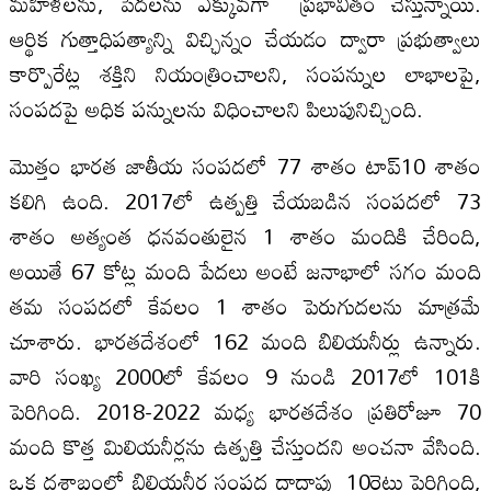
మహిళలను, పేదలను ఎక్కువగా ప్రభావితం చేస్తున్నాయి.
ఆర్థిక గుత్తాధిపత్యాన్ని విచ్ఛిన్నం చేయడం ద్వారా ప్రభుత్వాలు
కార్పొరేట్ల శక్తిని నియంత్రించాలని, సంపన్నుల లాభాలపై,
సంపదపై అధిక పన్నులను విధించాలని పిలుపునిచ్చింది.
మొత్తం భారత జాతీయ సంపదలో 77 శాతం టాప్‌10 శాతం
కలిగి ఉంది. 2017లో ఉత్పత్తి చేయబడిన సంపదలో 73
శాతం అత్యంత ధనవంతులైన 1 శాతం మందికి చేరింది,
అయితే 67 కోట్ల మంది పేదలు అంటే జనాభాలో సగం మంది
తమ సంపదలో కేవలం 1 శాతం పెరుగుదలను మాత్రమే
చూశారు. భారతదేశంలో 162 మంది బిలియనీర్లు ఉన్నారు.
వారి సంఖ్య 2000లో కేవలం 9 నుండి 2017లో 101కి
పెరిగింది. 2018-2022 మధ్య భారతదేశం ప్రతిరోజూ 70
మంది కొత్త మిలియనీర్లను ఉత్పత్తి చేస్తుందని అంచనా వేసింది.
ఒక దశాబ్దంలో బిలియనీర్ల సంపద దాదాపు 10రెట్లు పెరిగింది,