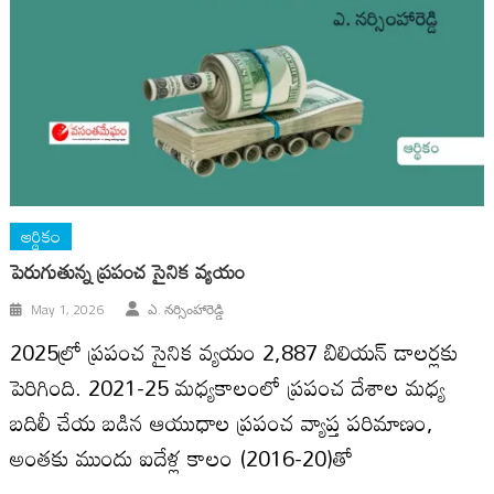
ఆర్థికం
పెరుగుతున్న ప్రపంచ సైనిక వ్యయం
May 1, 2026
ఎ. నర్సింహారెడ్డి
2025ల్రో ప్రపంచ సైనిక వ్యయం 2,887 బిలియన్ డాలర్లకు
పెరిగింది. 2021-25 మధ్యకాలంలో ప్రపంచ దేశాల మధ్య
బదిలీ చేయ బడిన ఆయుధాల ప్రపంచ వ్యాప్త పరిమాణం,
అంతకు ముందు ఐదేళ్ల కాలం (2016-20)తో