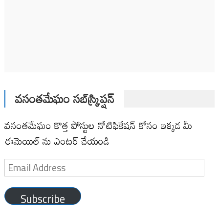
వసంతమేఘం సబ్‌స్క్రిప్షన్
వసంతమేఘం కొత్త పోస్టుల నోటిఫికేషన్ కోసం ఇక్కడ మీ
ఈమెయిల్ ను ఎంటర్ చేయండి
Email
Address
Subscribe