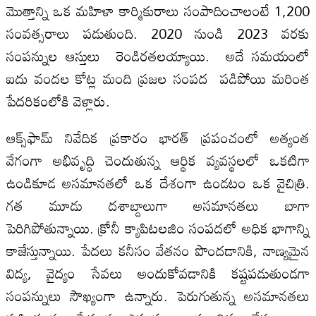
మొత్తాన్ని ఒక మహిళా కార్మికురాలు సంపాదించాలంటే 1,200
సంవత్సరాలు పడుతుంది. 2020 నుండి 2023 వరకు
సంపన్నుల ఆస్తులు రెండిరతలయ్యాయి. అదే సమయంలో
ఐదు వందల కోట్ల మంది ప్రజల సంపద పడిపోయి మరింత
పేదరికంలోకి వెళ్లారు.
ఆక్స్‌ఫామ్‌ నివేదిక ప్రకారం భారత్‌ ప్రపంచంలో అత్యంత
వేగంగా అభివృద్ధి చెందుతున్న ఆర్థిక వ్యవస్థలలో ఒకటిగా
ఉండికూడ అసమానతలో ఒక దేశంగా ఉండటం ఒక వైచిత్రి.
గత మూడు దశాబ్దాలుగా అసమానతలు బాగా
పెరిగిపోతున్నాయి. క్రోనీ క్యాపిటలజిం సంపదలో అధిక భాగాన్ని
కాజేస్తున్నాయి. పేదలు కనీసం వేతనం పొందడానికి, నాణ్యమైన
విద్య, వైద్యం సేవలు అందుకోవడానికి కష్టపడుతుండగా
సంపన్నులు సౌఖ్యంగా ఉన్నారు. పెరుగుతున్న అసమానతలు