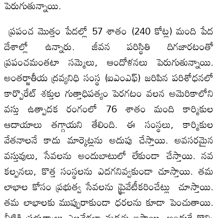
పెరుగుతున్నాయి.
ప్రపంచ మొత్తం పేదల్లో 57 శాతం (240 కోట్ల) మంది పేద
దేశాల్లో ఉన్నారు. జీవన పరిస్థితి దిగజారటంతో
ప్రపంచమంతటా సమ్మెలు, ఆందోళనలు పెరుగుతున్నాయి.
అంతర్జాతీయ ద్రవ్యనిధి సంస్థ (ఐఎంఎఫ్‌) జరిపిన పరిశోధనలో
కార్పొరేట్‌ శక్తుల గుత్తాధిపత్యం పెరగటం వలన అమెరికాలోని
వస్తు ఉత్పాదక రంగంలో 76 శాతం మంది కార్మికుల
ఆదాయాలు తగ్గాయని తేలింది. ఈ సంస్థలు, కార్మికుల
వేతనాలనే కాదు మార్కెట్లను అదుపు చేస్తాయి. అవసరమైన
వస్తువులు, సేవలను అందుబాటులో లేకుండా చేస్తాయి. నవ
కల్పనలు, కొత్త సంస్థలను ఎదగనివ్వకుండా చూస్తాయి. తమ
లాభాల కోసం ప్రభుత్వ సేవలను ప్రైవేటీకరించేట్లు చూస్తాయి.
తమ లాభాలకు ముప్పురాకుండా ధరలను కూడా పెంచుతాయి.
వీటికి ప్రభుత్వాలు ఎల్లవేళలా మద్దతు ఇస్తాయి. అందుకే కొన్ని