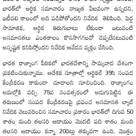
భారత్‌లో ఆర్థిక సమాచారం నాణ్యత పేలవంగా ఉన్నదని,
ఇటీవలి కాలంలో అది పడిపోతోందని నివేదిక తెలిపింది. పెద్ద
సామాజిక, ఆర్థిక తిరుగుబాటు లేకుండా ఇటువంటి
అసమానతలు ఎంతకాలం కొనసాగగలవో చెప్పలేనటువంటి
అస్పష్టత కనిపిస్తోందని నివేదిక ఆవేదన వ్యక్తం చేసింది.
భారత రాజ్యాంగ పీఠికలో భారతదేశాన్ని సామ్యవాద దేశంగా
ప్రకటించుకున్నాము. ఆదేశిక సూత్రాల్లో ఆర్టికల్‌ 39సి సంపద
కేంద్రీకరణ కాకుండా చూడాలని సూచించింది. రాజ్యాంగం
అమల్లోకి వచ్చి 75వ సంవత్సరంలో అడుగుపెట్టిన ఈ
తరుణంలో సంపద కేంద్రీకరణపై ప్రపంచ అసమానత ల్యాబ్‌
నివేదిక వెలువరించిన సమాచారం ప్రకారం భారత్‌లో దిగువ 50
శాతం మంది తలసరి ఆదాయం మొదటి పది శాతం మంది
తలసరి ఆదాయం కన్నా 20రెట్లు తక్కువగా ఉంది. మొత్తం