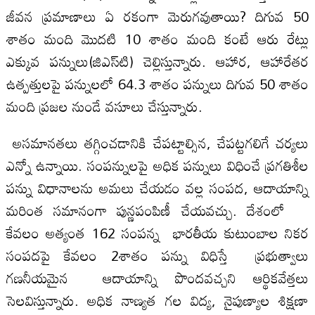
జీవన ప్రమాణాలు ఏ రకంగా మెరుగవుతాయి? దిగువ 50
శాతం మంది మొదటి 10 శాతం మంది కంటే ఆరు రేట్లు
ఎక్కువ పన్నులు(జిఎస్‌టి) చెల్లిస్తున్నారు. ఆహార, ఆహారేతర
ఉత్పత్తులపై పన్నులలో 64.3 శాతం పన్నులు దిగువ 50 శాతం
మంది ప్రజల నుండే వసూలు చేస్తున్నారు.
అసమానతలు తగ్గించడానికి చేపట్టాల్సిన, చేపట్టగలిగే చర్యలు
ఎన్నో ఉన్నాయి. సంపన్నులపై అధిక పన్నులు విధించే ప్రగతిశీల
పన్ను విధానాలను అమలు చేయడం వల్ల సంపద, ఆదాయాన్ని
మరింత సమానంగా పున్ణపంపిణీ చేయవచ్చు. దేశంలో
కేవలం అత్యంత 162 సంపన్న భారతీయ కుటుంబాల నికర
సంపదపై కేవలం 2శాతం పన్ను విధిస్తే ప్రభుత్వాలు
గణనీయమైన ఆదాయాన్ని పొందవచ్చని ఆర్థికవేత్తలు
సెలవిస్తున్నారు. అధిక నాణ్యత గల విద్య, నైపుణ్యాల శిక్షణా