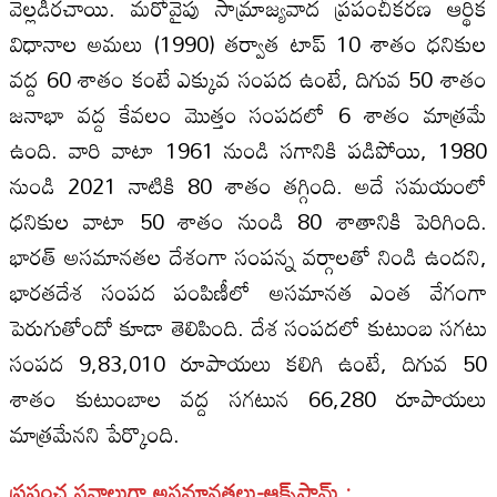
వెల్లడిరచాయి. మరోవైపు సామ్రాజ్యవాద ప్రపంచీకరణ ఆర్థిక
విధానాల అమలు (1990) తర్వాత టాప్‌ 10 శాతం ధనికుల
వద్ద 60 శాతం కంటే ఎక్కువ సంపద ఉంటే, దిగువ 50 శాతం
జనాభా వద్ద కేవలం మొత్తం సంపదలో 6 శాతం మాత్రమే
ఉంది. వారి వాటా 1961 నుండి సగానికి పడిపోయి, 1980
నుండి 2021 నాటికి 80 శాతం తగ్గింది. అదే సమయంలో
ధనికుల వాటా 50 శాతం నుండి 80 శాతానికి పెరిగింది.
భారత్‌ అసమానతల దేశంగా సంపన్న వర్గాలతో నిండి ఉందని,
భారతదేశ సంపద పంపిణీలో అసమానత ఎంత వేగంగా
పెరుగుతోందో కూడా తెలిపింది. దేశ సంపదలో కుటుంబ సగటు
సంపద 9,83,010 రూపాయలు కలిగి ఉంటే, దిగువ 50
శాతం కుటుంబాల వద్ద సగటున 66,280 రూపాయలు
మాత్రమేనని పేర్కొంది.
ప్రపంచ సవాలుగా అసమానతలు-ఆక్స్‌ఫామ్‌ :