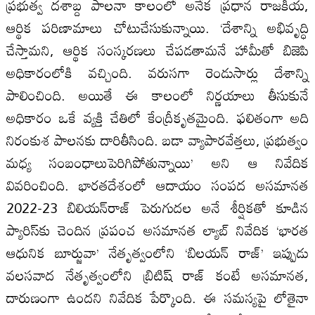
ప్రభుత్వ దశాబ్ద పాలనా కాలంలో అనేక ప్రధాన రాజకీయ,
ఆర్థిక పరిణామాలు చోటుచేసుకున్నాయి. ‘దేశాన్ని అభివృద్ధి
చేస్తామని, ఆర్థిక సంస్కరణలు చేపడతామనే హామీతో బిజెపి
అధికారంలోకి వచ్చింది. వరుసగా రెండుసార్లు దేశాన్ని
పాలించింది. అయితే ఈ కాలంలో నిర్ణయాలు తీసుకునే
అధికారం ఒకే వ్యక్తి చేతిలో కేంద్రీకృతమైంది. ఫలితంగా అది
నిరంకుశ పాలనకు దారితీసింది. బడా వ్యాపారవేత్తలు, ప్రభుత్వం
మధ్య సంబంధాలుపెరిగిపోతున్నాయి’ అని ఆ నివేదిక
వివరించింది. భారతదేశంలో ఆదాయం సంపద అసమానత
2022-23 బిలియన్‌రాజ్‌ పెరుగుదల అనే శీర్షికతో కూడిన
ప్యారిస్‌కు చెందిన ప్రపంచ అసమానత ల్యాబ్‌ నివేదిక ‘భారత
ఆధునిక బూర్జువా’ నేతృత్వంలోని ‘బిలయన్‌ రాజ్‌’ ఇప్పుడు
వలసవాద నేతృత్వంలోని బ్రిటిష్‌ రాజ్‌ కంటే అసమానత,
దారుణంగా ఉందని నివేదిక పేర్కొంది. ఈ సమస్యపై లోతైనా