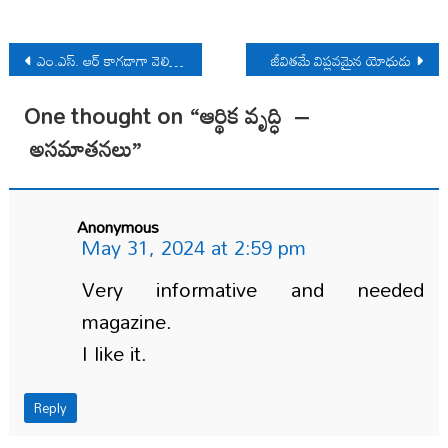
Post
ఎం.ఎస్. ఆర్ కాగడాగా వెలిగిన క్షణం ( పీడిఎఫ్ )
జీవితమే విప్లవమైన యోధుడు
navigation
One thought on “
ఆర్థిక వృద్ధి –
అసమాతనలు
”
Anonymous
May 31, 2024 at 2:59 pm
Very informative and needed
magazine.
I like it.
Reply