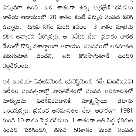
ఎక్కువగా ఉంది. ఒక శాతంగా ఉన్న అగ్రశ్రేణి ధనికులు
జాతీయ ఆదాయంలో 20 శాతం కంటే ఎక్కువ సంపద కలిగి
ఉన్నారు. దిగువ సగం మంది కేవలం 13 శాతం మాత్రమే
కలిగి ఉన్నారని పేర్కొన్నది. ఆ నివేదిక డేటా ప్రకారం భారత
దేశంలో కొన్ని దశాబ్దాలుగా ఆదాయం, సంపదలలో అసమానత
పెరుగుతూనే ఉందని, అది కొనసాగుతూనే ఉందని
వెల్లడిరచింది.
ఆల్‌ ఇండియా డెవలప్‌మెంట్‌ ఇన్‌వెస్ట్‌మెంట్‌ సర్వే (ఎఐడిఐఎస్‌)
ఇటీవల సంవత్సరాల్లో భారతదేశంలో సంపద అసమానతలో
మార్పులను పరిశీలించడానికి సూక్ష్మస్థాయి డేటాను
అందిస్తున్నది. ప్రపంచ అసమానతల డేటా ఆధారంగా 1981
నుండి 10 శాతం పెద్ద ధనికులు, 1 శాతంగా అతి పెద్ద ధనికుల
సంపద పెరిగిందని, దిగువ 50శాతం మంది సంపద