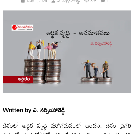
893
1
May 1, 2024
ఎ. నర్సింహారెడ్డి
Written by
ఎ. నర్సింహారెడ్డి
దేశంలో ఆర్థిక వృద్ధి పురోగమనంలో ఉందని, దేశం ప్రగతి