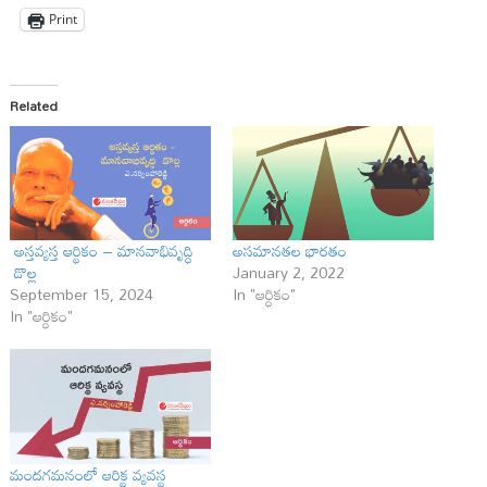
Print
Related
అస్తవ్యస్త ఆర్థికం – మానవాభివృద్ధి
అసమానతల భారతం
డొల్ల
January 2, 2022
September 15, 2024
In "ఆర్ధికం"
In "ఆర్ధికం"
మందగమనంలో ఆరిక్థ వ్యవస్థ