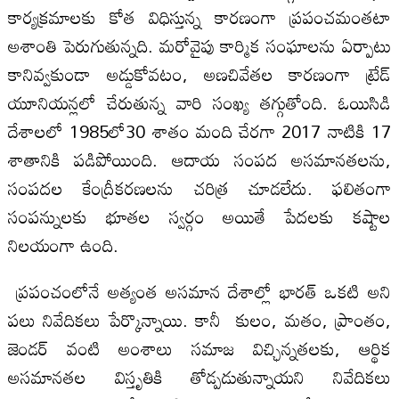
కార్యక్రమాలకు కోత విధిస్తున్న కారణంగా ప్రపంచమంతటా
అశాంతి పెరుగుతున్నది. మరోవైపు కార్మిక సంఘాలను ఏర్పాటు
కానివ్వకుండా అడ్డుకోవటం, అణచివేతల కారణంగా ట్రేడ్‌
యూనియన్లలో చేరుతున్న వారి సంఖ్య తగ్గుతోంది. ఓయిసిడి
దేశాలలో 1985లో30 శాతం మంది చేరగా 2017 నాటికి 17
శాతానికి పడిపోయింది. ఆదాయ సంపద అసమానతలను,
సంపదల కేంద్రీకరణలను చరిత్ర చూడలేదు. ఫలితంగా
సంపన్నులకు భూతల స్వర్గం అయితే పేదలకు కష్టాల
నిలయంగా ఉంది.
ప్రపంచంలోనే అత్యంత అసమాన దేశాల్లో భారత్‌ ఒకటి అని
పలు నివేదికలు పేర్కొన్నాయి. కానీ కులం, మతం, ప్రాంతం,
జెండర్‌ వంటి అంశాలు సమాజ విచ్ఛిన్నతలకు, ఆర్థిక
అసమానతల విస్తృతికి తోడ్పడుతున్నాయని నివేదికలు