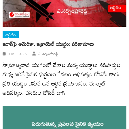
ఆర్థికం
ఇరాన్‌పై అమెరికా, ఇజ్రాయెల్ యుద్ధం: పరిణామాలు
July 1, 2026
ఎ. నర్సింహారెడ్డి
సామ్రాజ్యవాద యుగంలో దేశాల మ‌ధ్య యుద్ధాలు సరిహద్ధుల
మధ్య జరిగే సైనిక ఘర్షణలు కేవలం ఆధిప‌త్యం కోస‌మే కాదు.
ప్రతి యుద్ధం వెనుక ఒక ఆర్థిక ప్రయోజనం, మార్కెట్
ఆధిపత్యం, వనరుల దోపిడీ దాగి