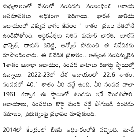
మధ్యకాలంలో దేశంలో సంపదకు సంబంధించి ఆదాయ
అసమానతలు అధికంగా పెరిగాయి. భారత జాతీయ
ఆదాయంలో ఎక్కువ భాగం కేవలం 1 శాతం ప్రజల చేతిలోనే
ఉండిపోతోంది. ఆర్థికవేత్తలు నితిన్‌ కుమార్‌ భారతి, లూకస్‌
ఛాన్సెల్‌, థామస్‌ పికెట్టి, అన్మోల్‌ సోమంచి ఈ నివేదికను
రూపొందించారు. ఈ నివేదిక ప్రకారం.. అత్యంత సంపన్నులైన
1శాతం జనాభా ఆదాయం, సంపద వాటాలు రికార్డు స్థాయిల్లో
ఉన్నాయి. 2022-23లో దేశ ఆదాయంలో 22.6 శాతం,
సంపదలో 40.1 శాతం వీరి వద్దే ఉంది. వీరి సంపద వాటా
1961 తర్వాత ఈ స్థాయిలో ఉండడం ఇదే మొదటిసారి.
ఆదాయాలు, సంపదలు కొద్ది మంది వద్దే పోగుబడి ఉండడం
సమాజం, ప్రభుత్వంపై ప్రభావం చూపుతుంది.
2014లో కేంద్రంలో బిజెపి అధికారంలోకి వచ్చింది. మోడీ