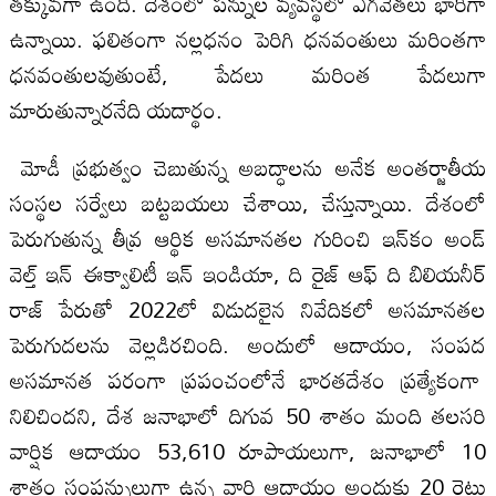
తక్కువగా ఉంది. దేశంలో పన్నుల వ్యవస్థలో ఎగవేతలు భారీగా
ఉన్నాయి. ఫలితంగా నల్లధనం పెరిగి ధనవంతులు మరింతగా
ధనవంతులవుతుంటే, పేదలు మరింత పేదలుగా
మారుతున్నారనేది యదార్థం.
మోడీ ప్రభుత్వం చెబుతున్న అబద్ధాలను అనేక అంతర్జాతీయ
సంస్థల సర్వేలు బట్టబయలు చేశాయి, చేస్తున్నాయి. దేశంలో
పెరుగుతున్న తీవ్ర ఆర్థిక అసమానతల గురించి ఇన్‌కం అండ్‌
వెల్త్‌ ఇన్‌ ఈక్వాలిటీ ఇన్‌ ఇండియా, ది రైజ్‌ ఆఫ్‌ ది బిలియనీర్‌
రాజ్‌ పేరుతో 2022లో విడుదలైన నివేదికలో అసమానతల
పెరుగుదలను వెల్లడిరచింది. అందులో ఆదాయం, సంపద
అసమానత పరంగా ప్రపంచంలోనే భారతదేశం ప్రత్యేకంగా
నిలిచిందని, దేశ జనాభాలో దిగువ 50 శాతం మంది తలసరి
వార్షిక ఆదాయం 53,610 రూపాయలుగా, జనాభాలో 10
శాతం సంపన్నులుగా ఉన్న వారి ఆదాయం అందుకు 20 రెట్లు