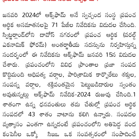
జనవరి 2024లో ఆక్స్‌ఫామ్‌ అనే స్వచ్చంద సంస్థ ప్రపంచ
ఆర్థిక అసమాతనలపై 71 పేజీల నివేదికను విడుదల చేసింది.
స్విట్జర్లాండ్‌లోని దావోస్‌ నగరంలో ప్రపంచ ఆర్థిక (వరల్డ్‌
ఎకనామిక్‌ ఫోరమ్‌) అంతర్జాతీయ సదస్సును నిర్వహిస్తున్న
సందర్భంలో ఈ నివేదికను ఆక్స్‌ఫామ్‌ జనవరి 15న విడుదల
చేశారు. ప్రపంచంలోని వివిధ ప్రాంతాల ప్రజా సంపద
కొద్దిమంది ఆధిపత్య వర్గాల, పారిశ్రామిక కార్పొరేటు శక్తుల,
సంపన్న వర్గాల, శక్తివంతమైన పెట్టుబడిదారుల స్వంతం
అవుతున్నట్లు ఆక్స్‌ఫామ్‌ నివేదిక-2024 రుజువు చేసింది.1
శాతంగా ఉన్న ధనవంతులు తమ చేతుల్లో ప్రపంచ ఆర్థిక
సంపదలో 43 శాతం వాటాను కలిగి ఉన్నారు. సంపదల
వ్యత్యాసం ఎంతగా ఉన్నదంటే ప్రపంచంలోని అతిపెద్ద వంద
కంపెనీల ఒక్కో సిఇఒ ఒక సంవత్సరంలో సంపాదించే