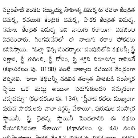
వల్లంపాటి వెంకట సుబ్బయ్య సాహిత్య విమర్శను రచనా కేంద్రిత
విమర్శ, రచయిత కేంద్రిత విమర్శ, పాఠక కేంద్రిత విమర్శ,
సమాజ కేంద్రిత విమర్శ అని నాలుగు రకాలుగా విభజించి
వివరించారు. సింగమనేనిలో ఈ నాలుగు రకాల పోకడలు
కనిపిస్తాయి. ‘‘ఓల్గా ‘భిన్న సందర్భాలు’ సంపుటిలోని కథలన్నీ స్త్రీ
పక్షాన, స్త్రీ గురించి, స్త్రీ కోసం, స్త్రీ శక్తిని నిరూపిస్తూ రాసినవే
(కథావరణం పు. 0188) వంటి వాక్యాలు రచయిత కేంద్రంగా
చెప్పినవి. ‘‘రారా కథలన్నీ చదివిన తర్వాత పాఠకుడి సంస్కార
స్థాయి ఒక మెట్టు అయినా పెరుగుతుందని నమ్మకంగా
చెప్పవచ్చు’’ (కథావరణం పు. 134), ‘‘స్త్రీవాద కథలు ముఖ్యంగా
పురుష పాఠకులను చాలా డిస్టర్బ్ చేశాయి’’, పురుషుల సంస్కార
స్థాయినీ, స్త్రీ చైతన్య స్థాయినీ పెంచటానికి ఈ కథలు
చేయగలిగినంతా చేశాయి’’ (కథావరణం పు. 44) వంటి
అభిప్రాయాలు పాఠక కేంద్రిత విమర్శకు నిదర్శనాలు. ‘‘కడప