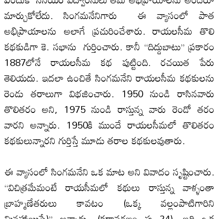
మార్చుకోలేదు. సింగమనేనిగారు ఈ వ్యాసంలో పాత
అభిప్రాయాల‌ను అలాగే ప్రచురించేశారు. రాయల‌సీమ తొలి
కథకుడిగా కె. సభాను గుర్తించారు. కానీ ‘‘దిద్దుబాటు’’ ప్రకారం
1887లోనే రాయల‌సీమ కథ పుట్టింది. రచయిత పేరు
తెలియదు. ఇదలా ఉంచితే సింగమనేని రాయల‌సీమ కథకుల‌ను
రెండు తరాలుగా విభజించారు. 1950 నుండి రాసినవారు
తొలితరం అని, 1975 నుండి రాస్తున్న వారు రెండో తరం
వారని అన్నారు. 1950కి ముందే రాయల‌సీమలో తొలితరం
కథకులున్నారని గుర్తిస్తే మూడు తరాల‌ కథకుల‌వుతారు.
ఈ వ్యాసంలో సింగమనేని ఒక మాట అని వివాదం సృష్టించారు.
‘‘విచిత్రమేమంటే రాయసీమలో కథులు రాస్తున్న వాళ్ళంతా
బ్రాహ్మణేతరులు కావటం (ఒక్క వ‌ల్లంపాటిగారిని
మినహాయిస్తే)’’ అన్నారు. (కథావరణం పు 24). ఇది ఒక