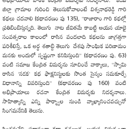
జిల్లా గ్రామాల గురించి తెలుసుకోవాలంటే విశ్వనాథరెడ్డి గారి
కథలు చదవాలి (కథావరణం పు 135), ‘‘రాజారాం గారి కథల్లో
ప్రతిబింబిస్తున్నది. తెలుగు నాట జీవితమే కాబట్టి ఆయన యాభై
సంవత్సరాల కాలంలో రాసిన వందలాది కథలను జాగ్రత్తగా
పరిశీలిస్తే, ఒక అర్ధ శతాబ్ది తెలుగు దేశపు సాంఘిక పరిణామం
మనకు అందులో స్పష్టంగా కనిపిస్తుంది’’ (కథావరణం పు. 63)
వంటి సమాజ కేంద్రిత విమర్శను సూచించే వాక్యాలు, ‘‘స్వామి
రాసిన ‘నడక’ కథ ఫాక్షనిస్టులకు సొంత సైన్యం సమకూర్చే
విధానాన్ని వివరిస్తుంది’’ (కథావరణం పు 160) వంటి
అభిప్రాయాలు రచనా కేంద్రిత విమర్శకు నిదర్శనాలు.
సాహిత్యాన్ని ఎన్ని పార్శ్వాల నుండి వ్యాఖ్యానించవచ్చునో
సింగమనేనికి తెలుసు.
సింగమనేని ప్రధానంగా కథా రచయిత, ఆయన విమర్శంతా