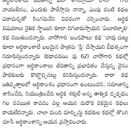
వాయులీనం, ఎందుకు పారేస్తాను నాన్నా, ఎంపు వంటి కథల
పరామర్శతో సింగమనేని వివరంగా చర్చించారు. ఆర్థిక
విషయాలు నైతిక స్థాయిని కూడా దిగజారుస్తాయని ‘ఏలూరెళ్ళాలి’
కథ చెబుతుందన్నారు. చాసోగారి ‘బండపాటు’ కథ ‘‘చావు చుట్టు
కూడా ఆర్థికాంశాలే బలమైన పాత్రను ‘ప్లే’ చేస్తాయని బీభత్సంగా
నిరూపిస్తుందన్నారు (కథావరణం పు 62) చాసోగారి కథల్లో
ప్రధానంగా ఆర్థికాంశాలు జీవితాన్ని ప్రభావితం చేస్తున్న వైనం
పాఠకులకు కొట్టొచ్చినట్లు కనిపిస్తుందన్నారు. రారా కథ
ఇతివృత్తాలలో ఆర్థికాంశం ప్రధానంగా ఉంటుందని, సమాజాన్ని
శాసించేది, నియంత్రించేది ఆర్థిక శక్తులే అన్న తాత్విక దృక్పథం
గల రచయిత కావడం వల్ల ఆయన మరొక రకమైన కథలు
రాయలేదన్నారు. చాలా మంది మార్క్సిస్టు కథకుల కథల్లో తొంగి
చూసే ఆర్థికాంశాన్ని ఆయన ప్రస్తావించారు.