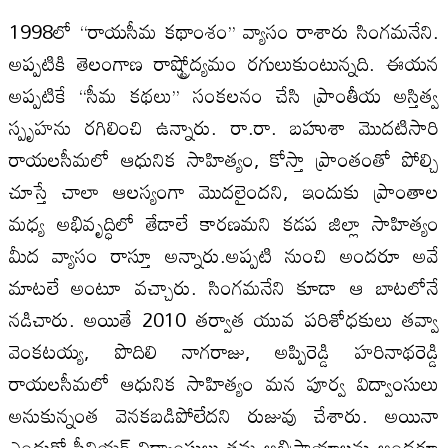
1998లో ‘‘రాయసీమ కథాంశం’’ వ్యాసం రాశారు సింగమనేని.
అప్పటికి తెలంగాణ రాష్ట్రోద్యమం రగులుకుంటున్నది. ఈయన
అప్పటికే ‘‘సీమ కథలు’’ సంకల‌నం చేసి ప్రాంతీయ అస్తిత్వ
స్పృహను రగిలించి ఉన్నారు. రా.రా. బహుశా మొదటిసారి
రాయల‌సీమలో ఆధునిక సాహిత్యం, కోస్తా ప్రాంతంతో పోల్చి
చూస్తే చాలా ఆల‌స్యంగా మొదలైందని, ఇందుకు ప్రాంతాల‌
మధ్య అభివృద్ధిలో తేడాలే కారణమని కడప జిల్లా సాహిత్యం
మీద వ్యాసం రాస్తూ అన్నారు.అప్పటి నుంచి అందరూ అవే
మాటలే అంటూ వచ్చారు. సింగమనేని కూడా ఆ బాటలోనే
నడిచారు. అయితే 2010 తర్వాత యువ పరిశోధకులు తవ్వా
వెంకటయ్య, పొదిలి నాగరాజు, అప్పిరెడ్డి హరినాథరెడ్డి
రాయల‌సీమలో ఆధునిక సాహిత్యం మన పూర్వ విద్వాంసులు
అనుకున్నంత వెనకబడిపోలేదని రుజువు చేశారు. అయినా
ఎందుకో సీనియర్ విద్వాంసులు తమ అభిప్రాయాల‌ను అందరూ