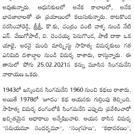
అవుతున్నారు. ఆధునికులలో అనేక కాలాలలో, అనేక
భావజాలాలతో ఈ ప్రయాణంలో కలుసుకున్నారు. రాటకొండ
నరసింహారెడ్డి, శ్రీశ్రీ, కొ.కు, చంద్రం వంటి వాళ్ళ నుండి నేటి
ఎన్. వేణుగోపాల్, వి. చెంచయ్య పెనుగొండ, పాణి దాకా ఒక
యాభై, అరవై మంది మార్క్సిస్టు సాహిత్య విమర్శకులు గత
ఎనిమిది దశాబ్దాల నుండి విమర్శ రాశారు, రాస్తున్నారు. ఈ
తానులో పోగు 25.02.2021న కన్ను మూసిన సింగమనేని
నారాయణ ఒకరు.
1943లో జన్మించిన సింగమనేని 1960 నుంచి కథలు రాశారు.
అయితే 1978లో ‘జూదం’ కథ ఆయనకు గుర్తింపు తెచ్చింది.
సాహిత్య విమర్శ రంగంలోకి సింగమనేని ఎప్పుడు ప్రవేశించారో
ఖచ్చితమైన ఆధారాలు అన్వేషించాలి. ఆయన రాసిన విమర్శ
‘‘సమయమూ సందర్భమూ’’, ‘‘సంగ్రహణ’’, ‘‘కథావరణం’’,