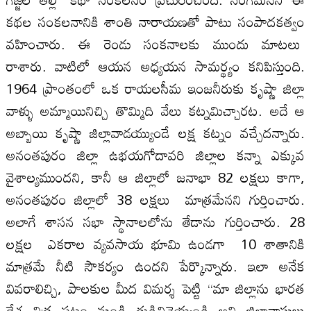
కథల‌ సంకలనానికి శాంతి నారాయణతో పాటు సంపాదకత్వం
వహించారు. ఈ రెండు సంకనాల‌కు ముందు మాట‌లు
రాశారు. వాటిలో ఆయన అధ్యయన సామర్థ్యం కనిపిస్తుంది.
1964 ప్రాంతంలో ఒక రాయల‌సీమ ఇంజనీరుకు కృష్ణా జిల్లా
వాళ్ళు అమ్మాయినిచ్చి తొమ్మిది వేలు కట్నమిచ్చారట. అదే ఆ
అబ్బాయి కృష్ణా జిల్లావాడయ్యుండే ల‌క్ష కట్నం వచ్చేదన్నారు.
అనంతపురం జిల్లా ఉభయగోదావరి జిల్లాల‌ కన్నా ఎక్కువ
వైశాల్య‌ముంద‌ని, కానీ ఆ జిల్లాలో జనాభా 82 ల‌క్షలు కాగా,
అనంతపురం జిల్లాలో 38 ల‌క్ష‌లు మాత్రమేనని గుర్తించారు.
అలాగే శాసన సభా స్థానాల‌లోను తేడాను గుర్తించారు. 28
ల‌క్ష‌ల ఎకరాల‌ వ్యవసాయ భూమి ఉండగా 10 శాతానికి
మాత్రమే నీటి సౌకర్యం ఉందని పేర్కొన్నారు. ఇలా అనేక
వివరాలిచ్చి, పాల‌కుల‌ మీద విమర్శ పెట్టి ‘‘మా జిల్లాను భారత
దేశ చిత్ర పటం నుండి తుడిచివెయ్యండి అని జిల్లావాసులు