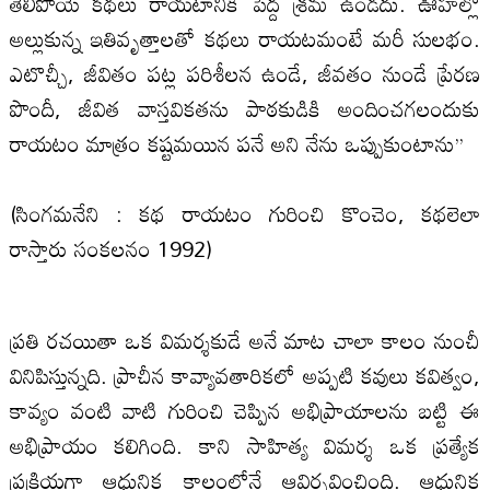
తేలిపోయే కథలు రాయటానికి పెద్ద శ్రమ ఉండదు. ఊహల్లో
అల్లుకున్న ఇతివృత్తాలతో కథలు రాయటమంటే మరీ సులభం.
ఎటొచ్చీ, జీవితం పట్ల పరిశీలన ఉండే, జీవతం నుండే ప్రేరణ
పొందీ, జీవిత వాస్తవికతను పాఠకుడికి అందించగలందుకు
రాయటం మాత్రం కష్టమయిన పనే అని నేను ఒప్పుకుంటాను’’
(సింగమనేని : కథ రాయటం గురించి కొంచెం, కథలెలా
రాస్తారు సంకలనం 1992)
ప్రతి రచయితా ఒక విమర్శకుడే అనే మాట చాలా కాలం నుంచీ
వినిపిస్తున్నది. ప్రాచీన కావ్యావతారికలో అప్పటి కవులు కవిత్వం,
కావ్యం వంటి వాటి గురించి చెప్పిన అభిప్రాయాలను బట్టి ఈ
అభిప్రాయం కలిగింది. కాని సాహిత్య విమర్శ ఒక ప్రత్యేక
ప్రక్రియగా ఆధునిక కాలంలోనే ఆవిర్భవించింది. ఆధునిక