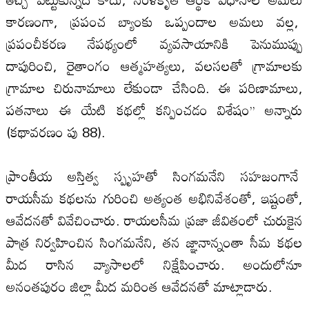
కారణంగా, ప్రపంచ బ్యాంకు ఒప్పందాల అమ‌లు వ‌ల్ల‌,
ప్రపంచీకరణ నేపథ్యంలో వ్యవసాయానికి పెనుముప్పు
దాపురించి, రైతాంగం ఆత్మహత్యలు, వల‌సల‌తో గ్రామాల‌కు
గ్రామాల చిరునామాలు లేకుండా చేసింది. ఈ పరిణామాలు,
పతనాలు ఈ యేటి కథల్లో కన్పించడం విశేషం’’ అన్నారు
(కథావరణం పు 88).
ప్రాంతీయ అస్తిత్వ స్పృహతో సింగమనేని సహజంగానే
రాయసీమ కథల‌ను గురించి అత్యంత అభినివేశంతో, ఇష్టంతో,
ఆవేదనతో వివేచించారు. రాయల‌సీమ ప్రజా జీవితంలో చురుకైన
పాత్ర నిర్వహించిన సింగమనేని, తన జ్ఞానాన్నంతా సీమ కథల‌
మీద రాసిన వ్యాసాల‌లో నిక్షేపించారు. అందులోనూ
అనంతపురం జిల్లా మీద మరింత ఆవేదనతో మాట్లాడారు.