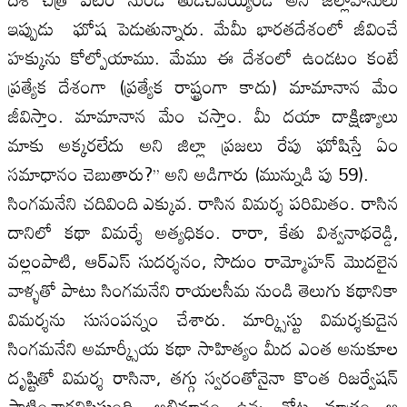
ఇప్పుడు ఘోష పెడుతున్నారు. మేమీ భారతదేశంలో జీవించే
హక్కును కోల్పోయాము. మేము ఈ దేశంలో ఉండటం కంటే
ప్రత్యేక దేశంగా (ప్రత్యేక రాష్ట్రంగా కాదు) మామానాన మేం
జీవిస్తాం. మామానాన మేం చస్తాం. మీ దయా దాక్షిణ్యాలు
మాకు అక్కరలేదు అని జిల్లా ప్రజలు రేపు ఘోషిస్తే ఏం
సమాధానం చెబుతారు?’’ అని అడిగారు (మున్నుడి పు 59).
సింగమనేని చదివింది ఎక్కువ. రాసిన విమర్శ పరిమితం. రాసిన
దానిలో కథా విమర్శే అత్యధికం. రారా, కేతు విశ్వనాథరెడ్డి,
వ‌ల్లంపాటి, ఆర్ఎస్ సుదర్శనం, సొదుం రామ్మోహన్ మొదలైన
వాళ్ళతో పాటు సింగమనేని రాయల‌సీమ నుండి తెలుగు కథానికా
విమర్శను సుసంపన్నం చేశారు. మార్క్సిస్టు విమర్శకుడైన
సింగమనేని అమార్క్సీయ కథా సాహిత్యం మీద ఎంత అనుకూల‌
దృష్టితో విమర్శ రాసినా, తగ్గు స్వరంతోనైనా కొంత రిజర్వేషన్
పాటించారనిపిస్తుంది. అభిమానం ఉన్న చోట మాత్రం ఆ