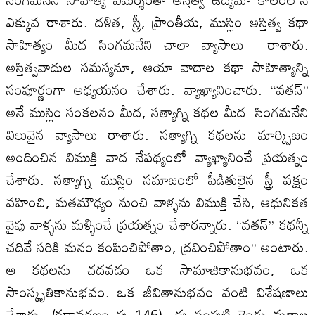
ఎక్కువ రాశారు. దళిత, స్త్రీ, ప్రాంతీయ, ముస్లిం అస్తిత్వ కథా
సాహిత్యం మీద సింగమనేని చాలా వ్యాసాలు రాశారు.
అస్తిత్వవాదుల‌ సమస్యనూ, ఆయా వాదాల‌ కథా సాహిత్యాన్ని
సంపూర్ణంగా అధ్యయనం చేశారు. వ్యాఖ్యానించారు. ‘‘వతన్’’
అనే ముస్లిం సంకల‌నం మీద, సత్యాగ్ని కథల‌ మీద సింగమనేని
విలువైన వ్యాసాలు రాశారు. సత్యాగ్ని కథల‌ను మార్క్సిజం
అందించిన విముక్తి వాద నేపథ్యంలో వ్యాఖ్యానించే ప్రయత్నం
చేశారు. సత్యాగ్ని ముస్లిం సమాజంలో పీడితులైన స్త్రీ పక్షం
వహించి, మతమౌఢ్యం నుంచి వాళ్ళను విముక్తి చేసి, ఆధునికత
వైపు వాళ్ళను మళ్ళించే ప్రయత్నం చేశారన్నారు. ‘‘వతన్’’ కథన్నీ
చదివే సరికి మనం కంపించిపోతాం, ద్రవించిపోతాం’’ అంటారు.
ఆ కథల‌ను చదవడం ఒక సామాజికానుభవం, ఒక
సాంస్కృతికానుభవం. ఒక జీవితానుభవం వంటి విశేషణాలు
వేశారు. (కథావరణం పు 146). ఈ సంపుటి రెండు మతాల‌