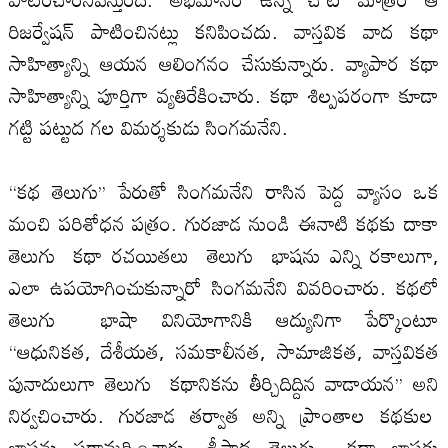
రిజర్వేషన్ పాటించినట్లు కనిపించదు. వాస్తవిక వాద కథా
సాహిత్యాన్ని ఆయన ఆలింగనం చేసుకున్నారు. వ్యాపార కథా
సాహిత్యాన్ని పూర్తిగా వ్యతిరేకించారు. కథా శిల్ప‌పరంగా కూడా
గట్టి పట్టుద గల‌ విమర్శకుడు సింగమనేని.
‘‘కథ తెలుగు’’ పేరుతో సింగమనేని రాసిన పెద్ద వ్యాసం ఒక
మంచి పరిశోధన పత్రం. గురజాడ నుండి ఈనాటి కథకు దాకా
తెలుగు కథా రచయితలు తెలుగు భాషను ఎన్ని రకాలుగా,
ఎలా ఉపయోగించుకున్నారో సింగమనేని వివరించారు. కథలో
తెలుగు భాషా వినియోగానికి ఆద్యునిగా పేర్కొంటూ
‘‘ఆధునికత, దేశీయత, సమకాలీనత, సామాజికత, వాస్తవికత
పునాదులుగా తెలుగు కథానికను తీర్చిదిద్దిన వాడాయన’’ అని
నిర్వచించారు. గురజాడ తర్వాత అన్ని ప్రాంతాల కథకుల
భాషను పరామర్శించారు. శ్రీపాద తెలుగు కథా భాషకు