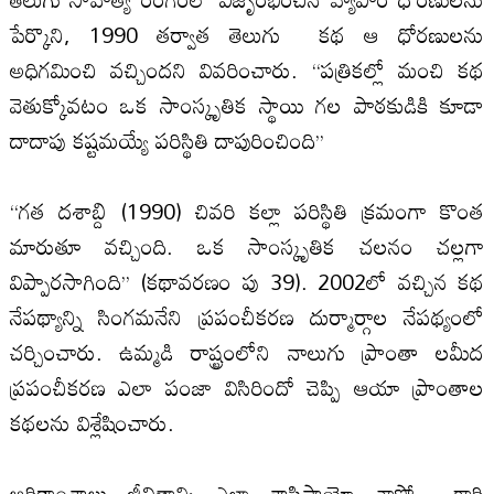
పేర్కొని, 1990 తర్వాత తెలుగు కథ ఆ ధోరణులను
అధిగమించి వచ్చిందని వివరించారు. ‘‘పత్రికల్లో మంచి కథ
వెతుక్కోవటం ఒక సాంస్కృతిక స్థాయి గల పాఠకుడికి కూడా
దాదాపు కష్టమయ్యే పరిస్థితి దాపురించింది’’
‘‘గత దశాబ్ది (1990) చివరి కల్లా పరిస్థితి క్రమంగా కొంత
మారుతూ వచ్చింది. ఒక సాంస్కృతిక చలనం చల్లగా
విప్పారసాగింది’’ (కథావరణం పు 39). 2002లో వచ్చిన కథ
నేపథ్యాన్ని సింగమనేని ప్రపంచీకరణ దుర్మార్గాల నేపథ్యంలో
చర్చించారు. ఉమ్మడి రాష్ట్రంలోని నాలుగు ప్రాంతా లమీద
ప్రపంచీకరణ ఎలా పంజా విసిరిందో చెప్పి ఆయా ప్రాంతాల
కథలను విశ్లేషించారు.
ఆర్థికాంశాలు జీవితాన్ని ఎలా శాసిస్తాయో చాసో గారి