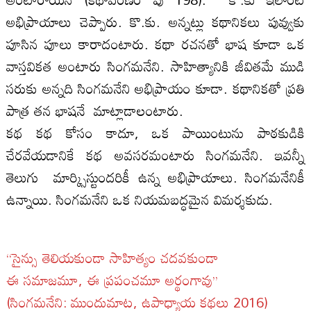
అభిప్రాయాలు చెప్పారు. కొ.కు. అన్నట్లు కథానికలు పువ్వుకు
పూసిన పూలు కారాదంటారు. కథా రచనతో భాష కూడా ఒక
వాస్తవికత అంటారు సింగమనేని. సాహిత్యానికి జీవితమే ముడి
సరుకు అన్నది సింగమనేని అభిప్రాయం కూడా. కథానికతో ప్రతి
పాత్ర తన భాషనే మాట్లాడాలంటారు.
కథ కథ కోసం కాదూ, ఒక పాయింటును పాఠకుడికి
చేరవేయడానికే కథ అవసరమంటారు సింగమనేని. ఇవన్నీ
తెలుగు మార్క్సిస్టుందరికీ ఉన్న అభిప్రాయాలు. సింగమనేనికీ
ఉన్నాయి. సింగమనేని ఒక నియమబద్ధమైన విమర్శకుడు.
‘‘సైన్సు తెలియకుండా సాహిత్యం చదవకుండా
ఈ సమాజమూ, ఈ ప్రపంచమూ అర్థంగావు’’
(సింగమనేని: ముందుమాట, ఉపాధ్యాయ కథలు 2016)