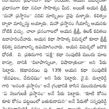
ప్రధానంగా కథా నవలా సాహిత్యం మీద. అయితే ఆయన శ్రీశ్రీ
‘‘మహా ప్రస్థానం’’ చదివి మార్క్సిజం వైపు మళ్ళారు. కవిత్వం
ద్వారా మార్క్సిస్టు అయ్యారు. మహా ప్రస్థానం గేయాన్నీ ఆయనకు
నోటికి వచ్చు. చాలా ప్రసంగాలలో ఆయన శ్రీశ్రీ, తిలక్ కవితలు
ఉదాహరించేవారు. ఆయన కథా సాహిత్య విమర్శలో కూడా శ్రీశ్రీ
కవిత్వ పదజాలాన్ని ఉపయోగించారు. ఆయన విమర్శలో ఇదొక
ధోరణి. వి. ప్రతిమగారి ‘‘పక్షి’’ కథా సంపుటికి ముందు మాట
రాస్తూ, దానికి ‘‘విలాపాగ్నులూ, విషాదాశ్రులూ’’ అని పేరు
పెట్టారు. (కథావరణం పు 139) ఆయన కథా సంపుటికే
‘‘జీవఫలం, చేదువిషం’’ అని పేరు పెట్టారు. వై.వి. మల్లారెడ్డి
గారి ‘‘అనంత ప్రస్థానం’’ అనే గ్రంథానికి రాసిన ముందుమాటకు
‘‘ఏ వెలుగులకీ ప్రస్థానం’’ అనే పేరు పెట్టారు. ‘‘కూటి కోసం
కూలి కోసం పట్టణంలో బతుకుదామని’’ అనే పేరుతో సన్నపురెడ్డి
వెంకటరామిరెడ్డి నవల ‘‘ఒక్క వాన చాలు’’కు ముందుమాట