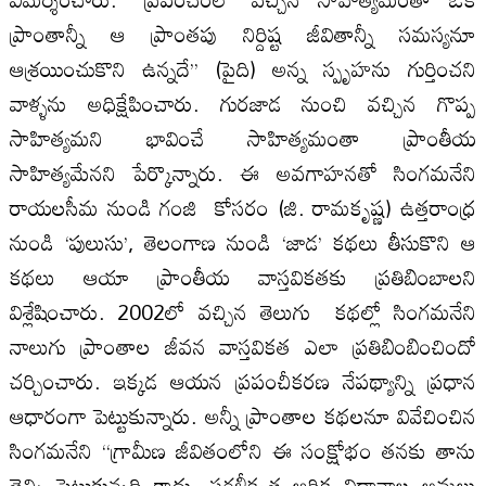
ప్రాంతాన్నీ ఆ ప్రాంతపు నిర్దిష్ట జీవితాన్నీ సమస్యనూ
ఆశ్రయించుకొని ఉన్నదే’’ (పైది) అన్న స్పృహను గుర్తించని
వాళ్ళను అధిక్షేపించారు. గురజాడ నుంచి వచ్చిన గొప్ప
సాహిత్యమని భావించే సాహిత్యమంతా ప్రాంతీయ
సాహిత్యమేనని పేర్కొన్నారు. ఈ అవగాహనతో సింగమనేని
రాయల‌సీమ నుండి గంజి కోసరం (జి. రామకృష్ణ) ఉత్తరాంధ్ర
నుండి ‘పులుసు’, తెలంగాణ నుండి ‘జాడ’ కథలు తీసుకొని ఆ
కథలు ఆయా ప్రాంతీయ వాస్తవికతకు ప్రతిబింబాల‌ని
విశ్లేషించారు. 2002లో వచ్చిన తెలుగు కథల్లో సింగమనేని
నాలుగు ప్రాంతాల‌ జీవన వాస్తవికత ఎలా ప్రతిబింబించిందో
చర్చించారు. ఇక్కడ ఆయన ప్రపంచీకరణ నేపథ్యాన్ని ప్రధాన
ఆధారంగా పెట్టుకున్నారు. అన్నీ ప్రాంతాల కథల‌నూ వివేచించిన
సింగమనేని ‘‘గ్రామీణ జీవితంలోని ఈ సంక్షోభం తనకు తాను
తెచ్చి పెట్టుకున్నది కాదు, సరళీకృత ఆర్థిక విధానాల అమలు