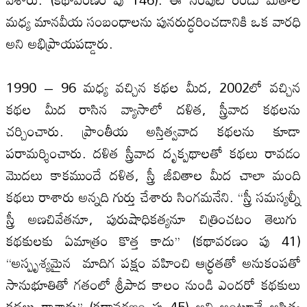
మధ్య మానవీయ సంబంధాల‌ను పునరుద్ధరించడానికి ఒక వారధి
అని అభిప్రాయపడ్డారు.
1990 – 96 మధ్య వచ్చిన కథల‌ మీద, 2002లో వచ్చిన
కథల‌ మీద రాసిన వ్యాసాలో దళిత, స్త్రీవాద కథల‌ను
చర్చించారు. ప్రాంతీయ అస్తిత్వవాద కథల‌ను కూడా
పరామర్శించారు. దళిత స్త్రీవాద దృక్పథాలతో కథలు రావడం
మొదలు కాకముందే దళిత, స్త్రీ జీవితాల‌ మీద చాలా మంది
కథలు రాశారు అన్నది గుర్తు చేశారు సింగమనేని. ‘‘స్త్రీ సమస్యల్నీ
స్త్రీ అణచివేతనూ, పురుషాధికత్యనూ చిత్రించటం తెలుగు
కథకుల‌కు ఏమాత్రం కొత్త కాదు’’ (కథావరణం పు 41)
‘‘అస్పృశ్యమైన మాదిగ పక్షం వహించి ఆర్ధ్రతతో అనుకంపతో
సానుభూతితో గతంలో శ్రీపాద కాలం నుండి ఎందరో కథకులు
కథలు రాశారు’’ (కథావరణం పు 45) అని అంటూనే అస్తిత్వ