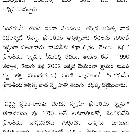
అభిప్రాయపడ్డారు.
సింగమనేని గుండె నిండా స్పందించి, తక్కిన అస్తిత్వ వాద
కథల‌న్నిటి కన్నా, ప్రాంతీయ అస్తిత్వవాద కథల‌ను గురించే
ఇష్టంగా మాట్లాడారు. రాయసీమ కథా చిత్రం, తెలుగు కథ `
ప్రాంతీయ స్పృహ, సీమకక్ష కథలు, తెలుగు కథ 1990
తర్వాత, తెలుగు కథ 2002 ఇక్కడ మేమంతా క్షామం (ఇనప
గజ్జె తల్లి ముందుమాట) వంటి వ్యాసాల‌లో సింగమనేని
ప్రాంతీయ అస్తిత్వ వాద స్పృహతో తెలుగు కథల్ని విశ్లేషించారు.
‘‘నిర్దిష్ట స్థల‌కాలాల‌కు చెందిన స్పృహే ప్రాంతీయ స్పృహ’’
(కథావరణం పు 175) అనే అవగాహనతో, సింగమనేని
ప్రాంతీయ వాస్తవికతను గుర్తించని వాళ్ళను ఘాటుగా
విమర్శించారు. ‘‘ప్రపంచంలో వచ్చిన సాహిత్యమంతా ఒక