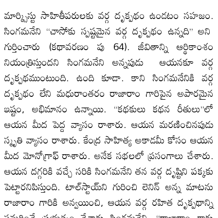
మార్క్సిస్టు సాహితీపరుల‌కు వర్గ దృక్పథం ఉండటం సహజం.
సింగమనేని ‘‘చాసోకు స్పష్టమైన వర్గ దృక్పథం ఉన్నది’’ అని
గుర్తించారు (కథావరణం పు 64). జీవితాన్ని ఆర్థికాంశం
నియంత్రిస్తుందని సింగమనేని అన్నపుడు ఆయనకూ వర్గ
దృక్పథముంటుంది. ఉంది కూడా. కాని సింగమనేనికి వర్గ
దృక్పథం లేని మధురాంతరం రాజారాం గారిపైన అపారమైన
ఇష్టం, అభిమానం ఉన్నాయి. ‘‘కథకులు కథన రీతులు’’లో
ఆయన మీద పెద్ద వ్యాసం రాశారు. ఆయన మరణించినపుడు
స్మృతి వ్యాసం రాశారు. కేంద్ర సాహిత్య అకాడమీ కోసం ఆయన
మీద మోనోగ్రాఫ్ రాశారు. అనేక సభల‌లో ప్రసంగాలు చేశారు.
ఆయన దగ్గరికి వచ్చే సరికి సింగమనేని తన వర్గ దృష్టిని పక్కకు
పెట్టారనిపిస్తుంది. టాల్‌స్టాయ్‌ని గురించి లెనిన్ అన్న మాటను
రాజారాం గారికి అన్వయించి, ఆయన వర్గ రహిత దృక్పథాన్ని
సమర్థించే ప్రయత్నం చేశారు సింగమనేని. ‘‘రాజారాం గారు