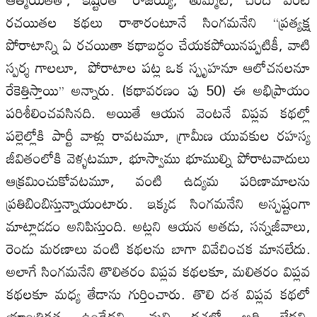
రచయితల కథలు రాశారంటూనే సింగమనేని ‘‘ప్రత్యక్ష
పోరాటాన్ని ఏ రచయితా కథాబద్ధం చేయకపోయినప్పటికీ, వాటి
స్పర్శ గాల‌లూ, పోరాటాల‌ పట్ల ఒక స్పృహనూ ఆలోచనల‌నూ
రేకెత్తిస్తాయి’’ అన్నారు. (కథావరణం పు 50) ఈ అభిప్రాయం
పరిశీలించవసినది. అయితే ఆయన వెంటనే విప్లవ కథల్లో
పల్లెల్లోకి పార్టీ వాళ్లు రావటమూ, గ్రామీణ యువకుల‌ రహస్య
జీవితంలోకి వెళ్ళటమూ, భూస్వాము భూముల్ని పోరాటవాదులు
ఆక్రమించుకోవటమూ, వంటి ఉద్యమ పరిణామాల‌ను
ప్రతిబింబిస్తున్నాయంటారు. ఇక్కడ సింగమనేని అస్పష్టంగా
మాట్లాడడం అనిపిస్తుంది. అట్లని ఆయన అతడు, సన్నజీవాలు,
రెండు మరణాలు వంటి కథల‌ను బాగా వివేచించక మానలేదు.
అలాగే సింగమనేని తొలితరం విప్లవ కథల‌కూ, మలితరం విప్లవ
కథల‌కూ మధ్య తేడాను గుర్తించారు. తొలి దశ విప్లవ కథలో
యాంత్రికత ఉండేదని, మలి దశలో అది లేద‌ని