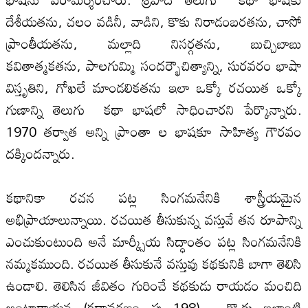
దేశీయతను, చలం వడినీ, వాడిని, కొకు నిరాడంబరతను, చాసో
ప్రాంతీయతను, మల్లాది నిసర్గతను, బుచ్చిబాబు
కవితాత్మకతను, పాల‌గుమ్మి సందర్భౌచిత్యాన్ని, సురవరం భాషా
విస్తృతిని, గోఖలే మాండలికతను ఇలా ఒక్కో రచయిత ఒక్కో
గుణాన్ని తెలుగు కథా భాషలో సాధించారని పేర్కొన్నారు.
1970 తర్వాత అన్ని ప్రాంతా ల భాషకూ సాహిత్య గౌరవం
దక్కిందన్నారు.
కథానికా రచన పట్ల సింగమనేనికి శాస్త్రీయమైన
అభిప్రాయాలున్నాయి. రచయిత తీసుకున్న వస్తువే తన రూపాన్ని
ఎంచుకుంటుంది అనే మార్క్సీయ‌ సిద్ధాంతం పట్ల సింగమనేనికి
నమ్మకముంది. రచయిత తీసుకునే వస్తువు కథకునికి బాగా తెలిసి
ఉండాలి. తెలిసిన జీవితం గురించే కథకుడు రాయడం మంచిది
అంటారాయన (కథావరణం పు 198). కొ.కు ఇలాంటి