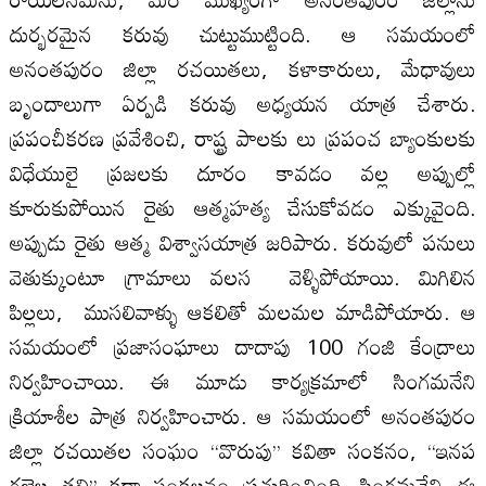
దుర్భరమైన కరువు చుట్టుముట్టింది. ఆ సమయంలో
అనంతపురం జిల్లా రచయితలు, కళాకారులు, మేధావులు
బృందాలుగా ఏర్పడి కరువు అధ్యయన యాత్ర చేశారు.
ప్రపంచీకరణ ప్రవేశించి, రాష్ట్ర పాల‌కు లు ప్రపంచ బ్యాంకులకు
విధేయులై ప్రజల‌కు దూరం కావడం వ‌ల్ల అప్పుల్లో
కూరుకుపోయిన రైతు ఆత్మహత్య చేసుకోవడం ఎక్కువైంది.
అప్పుడు రైతు ఆత్మ విశ్వాసయాత్ర జరిపారు. కరువులో పనులు
వెతుక్కుంటూ గ్రామాలు వ‌ల‌స వెళ్ళిపోయాయి. మిగిలిన
పిల్ల‌లు, ముసలివాళ్ళు ఆకలితో మల‌మల‌ మాడిపోయారు. ఆ
సమయంలో ప్రజాసంఘాలు దాదాపు 100 గంజి కేంద్రాలు
నిర్వహించాయి. ఈ మూడు కార్యక్రమాలో సింగమనేని
క్రియాశీల‌ పాత్ర నిర్వహించారు. ఆ సమయంలో అనంతపురం
జిల్లా రచయితల‌ సంఘం ‘‘వొరుపు’’ కవితా సంకనం, ‘‘ఇనప
గజ్జెల‌ తల్లి’’ కథా సంకల‌నం ప్రచురించింది. సింగమనేని ఈ