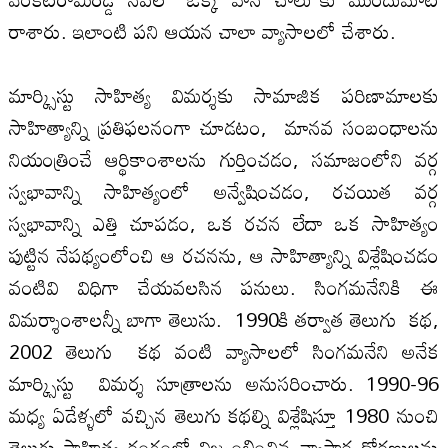
రాశారు. ఇలాంటి పని ఆయన చాలా వ్యాసాలలో చేశారు.
మార్క్సిస్టు సాహిత్య విమర్శకు సామాజిక పరిణామాలకు
సాహిత్యాన్ని ప్రతిఫలనంగా చూడటం, మానవ సంబంధాలను
నియంత్రించే ఆర్థికాంశాలను గుర్తించడం, సమాజంలోని వర్గ
స్వభావాన్ని సాహిత్యంలో అన్వేషించడం, రచయిత వర్గ
స్వభావాన్ని ఎత్తి చూపడం, ఒక రచన లేదా ఒక సాహిత్యం
పుట్టిన నేపథ్యంలోంచి ఆ రచనను, ఆ సాహిత్యాన్ని విశ్లేషించడం
వంటివి విధిగా చేయవలసిన పనులు. సింగమనేనికి ఈ
విమర్శాంశాలన్నీ బాగా తెలుసు. 1990కి తర్వాత తెలుగు కథ,
2002 తెలుగు కథ వంటి వ్యాసాలలో సింగమనేని అనేక
మార్క్సిస్టు విమర్శ సూత్రాలను అనుసరించారు. 1990-96
మధ్య ఏడేళ్ళలో వచ్చిన తెలుగు కథల్ని విశ్లేషిస్తూ 1980 నుంచి
తెలుగు సాహిత్య రంగంలో విజృంభించిన వ్యాపార ధోరణులను