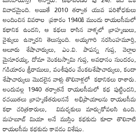
వివాదమైంది. అయితే 2010 తర్వాత యువ పరిశోధకులు
అందించిన వివరాల ప్రకారం 1940కి ముందు రాయల‌సీమలో
కథానిక ఉందని, ఆ కథలు రాసిన వాళ్ళలో బ్రాహ్మణులు,
వైశ్యులు ఉన్నారని తెలుస్తుంది. అయ్యగారి నరసింహమూర్తి,
ఆలూరు శేషాచార్యులు, ఎం.వి. పాపన్న గుప్త, వెల్లాల‌
మైసూరయ్య, దోమా వెంకటస్వామి గుప్త, అవధానం సుందరం,
గడియారం శ్రీరాములు, వంశీపురం వేంకటశేషాచార్యులు, కందా
శేషాచార్యులు మొదలైన వాళ్లు తొలినాళ్లలో కథానికలు రాశారు.
అందువల్ల 1940 తర్వాతనే రాయల‌సీమలో కథ పుట్టింద‌ని,
రచయితలు బ్రాహ్మణేతరులననే అభిప్రాయాల‌ను రాయల‌సీమ
కథా చరిత్రకారులు, విమర్శకులు మార్చుకోవల‌సి ఉంది.
మహబూబ్ మియా అనే ముస్లిం కథకుడు కూడా తొలినాటి
రాయల‌సీమ కథకుడు కావడం విశేషం.