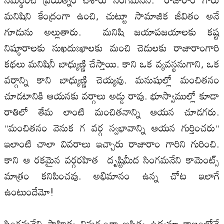
మనిషిని కేంద్రంగా ఉంచి, చుట్టూ సామాజిక జీవితం అనే
గూడును అల్లుతారు. మనిషి జయాపజయాల‌కు కష్ట
నిష్ఠూరాల‌కు సుఖదుఃఖాల‌కు మంచి చెడుల‌కు రాజారాంగారి
కథలు మనిషినీ బాధ్యుణ్ణి చేస్తాయి. కాని ఒక వ్యవస్థనుగాని, ఒక
వర్గాన్ని కాని బాధ్యుణ్ణి చెయ్యవు. మనుషుల్లో మంచితనం
చూడటానికి ఆయనకు వర్గాలు అడ్డు రావు. భూస్వాముల్లో కూడా
రాతిలో తేమ లాంటి మంచితనాన్ని ఆయన చూడగరు.
‘‘మంచితనం వెనుక గ వర్గ స్వభావాన్ని ఆయన గుర్తించరు’’
ఇలాంటి చాలా వివరాలు ఇచ్చారు రాజారాం గారిని గురించి.
కాని ఆ రకమైన వర్గరహిత దృష్టిమీద సింగమనేని కామెంట్స్
మాత్రం కనిపించవు. అభిమానం ఉన్న చోట ఇలాగే
ఉంటుందేమో!
సింగమనేని సాహిత్య విమర్శంతా అస్తిత్వ ఉద్యమా కాలంలోనే