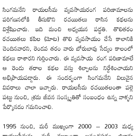
సింగమనేని రాయల‌సీమ వ్యవసాయరంగ పరిణామాల‌ను
పరిగణనలోకి తీసుకొని రచయితలు రాసిన కథల‌ను
విశ్లేషించారు. ఇది మంచి అధ్యయన పద్ధతి. తొలితరం
రచయితలు కపిల‌ (మోట) తొలి వ్యవసాయం చేసే కాలానికి
చెందినవారని, రెండవ తరం వారు బోరుబావు సేద్యం కాలంలో
కథలు రాశారని గుర్తించారు. ఈ వ్యవసాయ రంగ పరిణామాలే
ఆ రెండు తరాల కథల‌ వస్తు శిల్పాల‌ను నిర్దేశించాయని
అభిప్రాయపడ్డారు. ఈ సందర్భంగా సింగమనేని విలువైన
వివరాలు చాలా ఇచ్చారు. రాయల‌సీమ రచయితలంతా పల్లె
పట్టు నుంచి, శ్రమ జీవన సంస్కృతితో సంబంధం ఉన్న వాళ్ళని
పేర్కొనడం గమనించాలి.
1995 నుంచి, మరీ ముఖ్యంగా 2000 – 2003 మధ్య
రాయల‌సీమను, మరీ ముఖ్యంగా అనంతపురం జిల్లాను