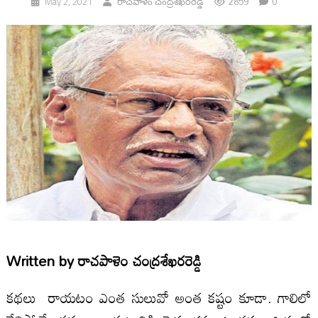
2859
0
May 2, 2021
రాచపాళెం చంద్రశేఖరరెడ్డి
Written by
రాచపాళెం చంద్రశేఖరరెడ్డి
కథలు రాయటం ఎంత సులువో అంత కష్టం కూడా. గాలిలో