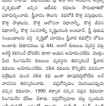
దృక్పథంతో ఇచ్చిన ఇటీవలి కథల‌ను సానుభూతితో
పరామర్శించారు. స్త్రీవాదం తెలుగు కథలోకి కొత్త వస్తువుల‌ను,
కొత్త పాత్రల‌ను, కొత్త ఆలోచనా విధానాన్నీ, కొత్త జీవన
విధానాన్నీ, కొత్త సంచనాల్నీ సృష్టించింది అంటూనే, స్త్రీ పురుష
సంబంధాల‌ను వర్గ దృష్టితో చూడటం స్త్రీవాద కథల్లోని లోపం
అంటారు (కథావరణం పు 44). అలాగే కుటుంబ వ్యవస్థ పట్ల
అలెర్జీ కలిగించే ధోరణిని కూడా ఆయన ఆమోదించలేదు. మొత్తం
మీద సింగమనేని కుటుంబ వ్యవస్థను తిరస్కరించే స్త్రీవాద
కథల‌ను ఆమోదించలేదు. దళిత కథల‌ను కొన్నిటిని వివరంగా
విశ్లేషించి మంచి దళిత కథ ఇంకా రూపుదిద్దుకోలేదు అనే
వాదనను తిరస్కరించారు. విప్లవోద్యమం మొదయినప్పుడు
వచ్చిన కథల‌నూ, 1990 తర్వాత వచ్చిన విప్లవ కథల‌నూ
సింగమనేని బేరీజు వేశారు. విప్లవోద్యమాల‌ పట్ల స్పందించి
ఆత్మీయతతో, ఇష్టంతో రాజయ్య, తుమ్మేటి, చంద్ వంటి