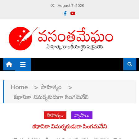
Skip
August 7, 2026
to
content
Home
>
సాహిత్యం
>
కథానికా విమర్శకుడుగా సింగమనేని
సాహిత్యం
వ్యాసాలు
కథానికా విమర్శకుడుగా సింగమనేని