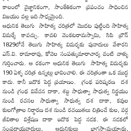
కాలంలో వైజ్ఞానికంగా, సాంకేతికంగా ప్రపంచం సాధించిన
విజయం వల్ల ఇది సాధ్యమైంది.
ఆధునిక తెలుగు సాహిత్య చరిత్రలో మొదట పుట్టింది సాహిత్య
విమర్శే కావచ్చు. కావలి వెంకటరామస్వామి, సిపి బ్రౌన్
1829లోనే తెలుగు సాహిత్య విమర్శకు పునాదులు వేశారని
ఎస్.వి. రామారావు, కోవెల సంపత్కుమారాచార్య వంటి వాళ్ళు
గుర్తించారు. ఆ రకంగా ఆధునిక తెలుగు సాహిత్య విమర్శకు
190 ఏళ్ళ చరిత్ర ఉన్నట్లు భావించాలి. ఈ చరిత్రంతా ఒక ముద్ద
కాదు. కానీ ఇదొక పెద్ద ప్రయాణం. గ్రంథ పరిష్కరణ దశ
నుండి గ్రంథ వివేచన దాకా, శబ్ద సాధుత్వా సాధుత్వ నిర్ణయం
నుండి రచనల సాధుత్వా సాధుత్వ దశ దాకా, కవుల
కులగోత్రాల నిర్ధారణ దశ నుండి రచయితలు చిత్రించే కుల, వర్గ
జీవితాల విశ్లేషణ దాకా ఇదొక పెద్ద నడక. ఈ నడకలో
సంప్రదాయవాదులు, ఆధునికులు భాగస్వామయ్యారు,