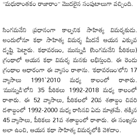
‘‘మధురాంతకం రాజారాం’’ మొదలైన సంపుటాలుగా వచ్చింది.
సింగమనేని ప్రధానంగా కాల్పనిక సాహిత్య విమర్శకుడు.
అందులోనూ కథా సాహిత్య విమర్శ మీదనే ఆయన ఎక్కువ
దృష్టి పెట్టారు. కథావరణం, మున్నుడి (సింగమనేని పీఠికలు)
గ్రంథాలో ఆయన కథా విమర్శ మనకు లభిస్తుంది. ఈ రెండు
గ్రంథాల ఆధారంగా ఈ వ్యాసం రాశాను. ‘కథావరణం’లోని 17
వ్యాసాలు 1991`2010 మధ్య కాలంలో రాశారు.
‘మున్నుడి’లోని 35 పీఠికలు 1992-2018 మధ్య కాలంలో
రాశారు. ఈ 52 వ్యాసాలు, పీఠికలలో 20వ శతాబ్దం చివరి
దశాబ్దంలో 1992-2000 మధ్య రాసినవి ఏడు మాత్రమే. తక్కిన
45 వ్యాసాలు, పీఠికలు 21వ శతాబ్దంలో రాశారు. ఈ సంఖ్యను
అలా ఉంచి, ఆయన కథా సాహిత్య విమర్శలోకి వెళదాం.