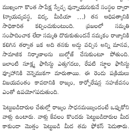
ముఖ్యంగా కొంత సాపేక్ష స్వేచ్ఛ వున్నాయనుకునే సంస్థల ద్వారా
(న్యాయవ్యవస్థ, విద్య, మీడియా …) తన ఆధిపత్యానికి
సాధికారిత కల్పించుకుంటుంది. ప్రజలలో సమ్మతి
సంపాదించాక లేదా సమ్మతి దొరుకుతుందనే నమ్మకం రాజ్యానికి
కలిగిన తర్వాత ఇక అది తనకు అడ్డు వచ్చిన అన్ని మానవ,
సామాజిక నిర్మాణాలను బుల్డోజ్ చేసుకుంటూ పోతుంది.
ఇలాంటి సూక్ష్మ ఫాసిస్టు ఎత్తుగడలు, రేపటి స్థూల ఫాసిస్టు
వ్యూహానికి వెన్నెముకగా మారుతాయి. ఈ రెండు పక్రియలు
విజయవంతం కావడానికి రాజ్యం, కార్పోరేషన్ల సహజీవనం
ఎంతో ఉపయోగపడుతుంది.
పెట్టుబడిదారుల చేతుల్లో రాజ్యం సాధనమయ్యిందంటే ఒప్పుకోని
వాళ్లు ఉంటారు. వాళ్లు కేవలం కొందరు పెట్టుబడిదారుల మీద
కాకుండా మొత్తం పెట్టుబడి మీద తమ ఫోకస్ పెడుతారు.