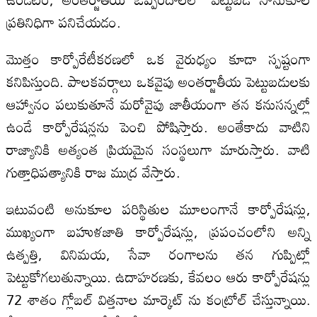
ప్రతినిధిగా పనిచేయడం.
మొత్తం కార్పోరేటీకరణలో ఒక వైరుధ్యం కూడా స్పష్టంగా
కనిపిస్తుంది. పాలకవర్గాలు ఒకవైపు అంతర్జాతీయ పెట్టుబడులకు
ఆహ్వానం పలుకుతూనే మరోవైపు జాతీయంగా తన కనుసన్నల్లో
ఉండే కార్పోరేషన్లను పెంచి పోషిస్తారు. అంతేకాదు వాటిని
రాజ్యానికి అత్యంత ప్రియమైన సంస్థలుగా మారుస్తారు. వాటి
గుత్తాధిపత్యానికి రాజ ముద్ర వేస్తారు.
ఇటువంటి అనుకూల పరిస్థితుల మూలంగానే కార్పోరేషన్లు,
ముఖ్యంగా బహుళజాతి కార్పోరేషన్లు, ప్రపంచంలోని అన్ని
ఉత్పత్తి, వినిమయ, సేవా రంగాలను తన గుప్పిట్లో
పెట్టుకోగలుతున్నాయి. ఉదాహరణకు, కేవలం ఆరు కార్పోరేషన్లు
72 శాతం గ్లోబల్ విత్తనాల మార్కెట్ ను కంట్రోల్ చేస్తున్నాయి.