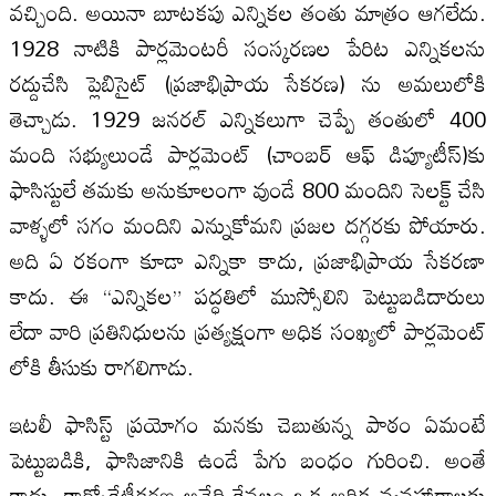
వచ్చింది. అయినా బూటకపు ఎన్నికల తంతు మాత్రం ఆగలేదు.
1928 నాటికి పార్లమెంటరీ సంస్కరణల పేరిట ఎన్నికలను
రద్దుచేసి ప్లెబిసైట్ (ప్రజాభిప్రాయ సేకరణ) ను అమలులోకి
తెచ్చాడు. 1929 జనరల్ ఎన్నికలుగా చెప్పే తంతులో 400
మంది సభ్యులుండే పార్లమెంట్ (చాంబర్ ఆఫ్ డిప్యూటీస్)కు
ఫాసిస్టులే తమకు అనుకూలంగా వుండే 800 మందిని సెలక్ట్ చేసి
వాళ్ళలో సగం మందిని ఎన్నుకోమని ప్రజల దగ్గరకు పోయారు.
అది ఏ రకంగా కూడా ఎన్నికా కాదు, ప్రజాభిప్రాయ సేకరణా
కాదు. ఈ “ఎన్నికల” పద్ధతిలో ముస్సోలిని పెట్టుబడిదారులు
లేదా వారి ప్రతినిధులను ప్రత్యక్షంగా అధిక సంఖ్యలో పార్లమెంట్
లోకి తీసుకు రాగలిగాడు.
ఇటలీ ఫాసిస్ట్ ప్రయోగం మనకు చెబుతున్న పాఠం ఏమంటే
పెట్టుబడికి, ఫాసిజానికి ఉండే పేగు బంధం గురించి. అంతే
కాదు, కార్పోరేటీకరణ అనేది కేవలం ఒక ఆర్థిక వ్యవహారాలకు