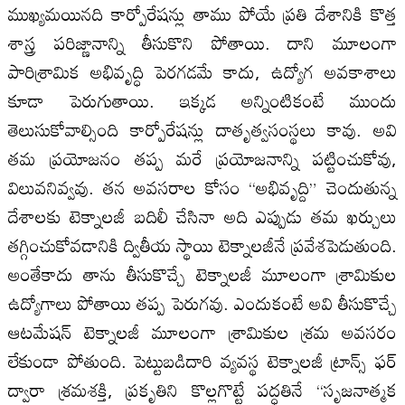
ముఖ్యమయినది కార్పోరేషన్లు తాము పోయే ప్రతి దేశానికి కొత్త
శాస్త్ర పరిజ్ణానాన్ని తీసుకొని పోతాయి. దాని మూలంగా
పారిశ్రామిక అభివృద్ధి పెరగడమే కాదు, ఉద్యోగ అవకాశాలు
కూడా పెరుగుతాయి. ఇక్కడ అన్నింటికంటే ముందు
తెలుసుకోవాల్సింది కార్పోరేషన్లు దాతృత్వసంస్థలు కావు. అవి
తమ ప్రయోజనం తప్ప మరే ప్రయోజనాన్ని పట్టించుకోవు,
విలువనివ్వవు. తన అవసరాల కోసం “అభివృద్ది” చెందుతున్న
దేశాలకు టెక్నాలజీ బదిలీ చేసినా అది ఎప్పుడు తమ ఖర్చులు
తగ్గించుకోవడానికి ద్వితీయ స్థాయి టెక్నాలజీనే ప్రవేశపెడుతుంది.
అంతేకాదు తాను తీసుకొచ్చే టెక్నాలజీ మూలంగా శ్రామికుల
ఉద్యోగాలు పోతాయి తప్ప పెరుగవు. ఎందుకంటే అవి తీసుకొచ్చే
ఆటమేషన్ టెక్నాలజీ మూలంగా శ్రామికుల శ్రమ అవసరం
లేకుండా పోతుంది. పెట్టుబడిదారి వ్యవస్థ టెక్నాలజీ ట్రాన్స్ ఫర్
ద్వారా శ్రమశక్తి, ప్రకృతిని కొల్లగొట్టే పద్ధతినే “సృజనాత్మక