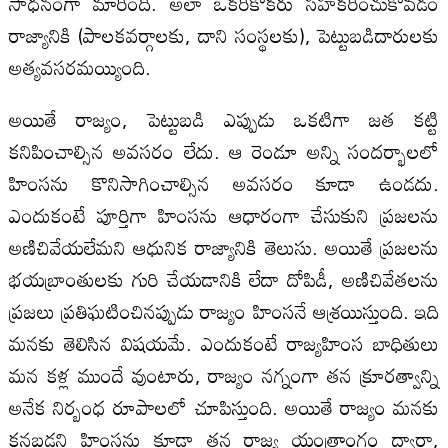
సాధనంగా మారింది. అలా ఒకరికొకరు సహకరించుకోవడం
రాజ్యానికి (పాలకవర్గాలకు, దాని సంస్థలకు), పెట్టుబడిదారులకు
అత్యవసరమయ్యింది.
అయితే రాజ్యం, పెట్టుబడి ఎప్పుడు ఒకటిగా జత కట్టి
కనిపించాల్సిన అవసరం లేదు. ఆ రెండూ అన్ని సందర్భాలలో
హింసను కొనిసాగించాల్సిన అవసరం కూడా ఉండదు.
ఎందుకంటే పూర్తిగా హింసను ఆధారంగా చేసుకుని ప్రజలను
అణిచివేయలేమని ఆధునిక రాజ్యానికి తెలుసు. అయితే ప్రజలను
భయబ్రాంతులకు గురి చేయడానికి లేదా దోపిడీ, అణిచివేతలను
ప్రజలు ప్రతిఘటించినప్పుడు రాజ్యం హింసనే ఆశ్రయిస్తుంది. ఇది
మనకు తెలిసిన విషయమే. ఎందుకంటే రాజ్యహింస బాధితులు
మన కళ్ల ముందే వుంటారు, రాజ్యం నగ్నంగా తన క్రూరత్వాన్ని
అనేక నిర్బంధ రూపాలలో చూపిస్తుంది. అయితే రాజ్యం మనకు
కనబడని హింసను కూడా తన రాజ్య యంత్రాంగం ద్వారా,