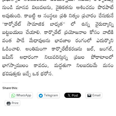
నుండి మానవ విలువలను, నైతికతను ఆశించడం పొరపాటే
అవుతుంది. కాబట్టి ఆ సంస్థలు ప్రతి నిత్యం ప్రచారం చేసుకునే
“కార్పోరేట్ సామాజిక బాధ్యత” లో ఉన్న వైరుద్యాన్ని
బట్టబయలు చేయాలి. కార్పొరేట్ ప్రయోజనాల కోసం వాటికి
వంత పాడే మేధావులను భావజాల రంగంలో ఎదుర్కొని
ఓడించాలి. అంతిమంగా కార్పొరేటీకరణను జల్, జంగల్,
జమీన్ అధారంగా నిలువరిస్తున్న ప్రజల పోరాటాలలో
భాగస్వాములం కావడం, మద్దతుగా నిలబడటమే మనం
భవిషత్తుకు ఇచ్చే ఒక భరోస.
Share this:
WhatsApp
Telegram
Email
Print