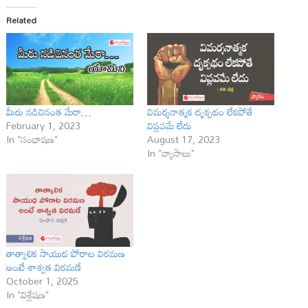
Related
మీరు నడిచినంత మేరా…
విమర్శనాత్మక దృక్పథం లేకపోతే
February 1, 2023
విప్లవమే లేదు
In "సంభాషణ"
August 17, 2023
In "వ్యాసాలు"
తాత్కాలిక సాయుధ పోరాట విరమణ
అంటే శాశ్వత విరమణే
October 1, 2025
In "విశ్లేషణ"