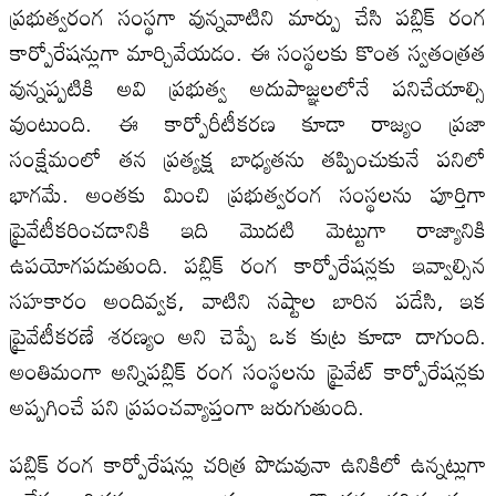
ప్రభుత్వరంగ సంస్థగా వున్నవాటిని మార్పు చేసి పబ్లిక్ రంగ
కార్పోరేషన్లుగా మార్చివేయడం. ఈ సంస్థలకు కొంత స్వతంత్రత
వున్నప్పటికి అవి ప్రభుత్వ అదుపాజ్ఞలలోనే పనిచేయాల్సి
వుంటుంది. ఈ కార్పోరీటీకరణ కూడా రాజ్యం ప్రజా
సంక్షేమంలో తన ప్రత్యక్ష బాధ్యతను తప్పించుకునే పనిలో
భాగమే. అంతకు మించి ప్రభుత్వరంగ సంస్థలను పూర్తిగా
ప్రైవేటీకరించడానికి ఇది మొదటి మెట్టుగా రాజ్యానికి
ఉపయోగపడుతుంది. పబ్లిక్ రంగ కార్పోరేషన్లకు ఇవ్వాల్సిన
సహకారం అందివ్వక, వాటిని నష్టాల బారిన పడేసి, ఇక
ప్రైవేటీకరణే శరణ్యం అని చెప్పే ఒక కుట్ర కూడా దాగుంది.
అంతిమంగా అన్నిపబ్లిక్ రంగ సంస్థలను ప్రైవేట్ కార్పోరేషన్లకు
అప్పగించే పని ప్రపంచవ్యాప్తంగా జరుగుతుంది.
పబ్లిక్ రంగ కార్పోరేషన్లు చరిత్ర పొడువునా ఉనికిలో ఉన్నట్లుగా