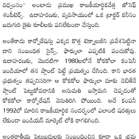
విధ్వంసం” అంటాడు ప్రముఖ రాజకీయార్థికవేత్త జోసెఫ్
శంపీటెర్స్. ఉదాహరణకు, వ్యవసాయంలో ఒక ట్రాక్టర్ కనీసం
ఐదుగురి రైతు కూలీలకు పనిలేకుండా చేస్తుంది.
అంతేకాదు కార్పోరేషన్లు ఎక్కడ కొత్త టెక్నాలజీని ప్రవేశపెట్టినా
దాని సంబంధిత సైన్స్, ఫార్ములా ఎప్పటికి పంచుకోవు.
ఉదాహరణకు, మొదటిగా 1980లలోనే కోకకోలా కంపెనీ
ఇండియాలో తన ప్లాంట్ పెట్టే ప్రయత్నం చేసింది. కాని భారత
ప్రభుత్వం తప్పనిసరిగా ఆ కోకకోల ఫార్ములా మాకు చెబితేనే
ప్లాంట్ పెట్టుకోవడానికి అనుమతి ఇస్తామని చెప్పడంతో
కోకకోలా కార్పోరేషన్ వెనుతిరిగి పోయింది. అదే కంపనీ
1992లో మారిన రాజకీయార్ధిక సందర్భంలో ఎలాంటి షరత్తులు
లేకుండా ఇండియన్ మార్కెట్ లోకి రాగలిగింది.
అంతర్జాతీయ పెట్టుబడులకు సంబంధించిన కూడా ఒక భ్రమ