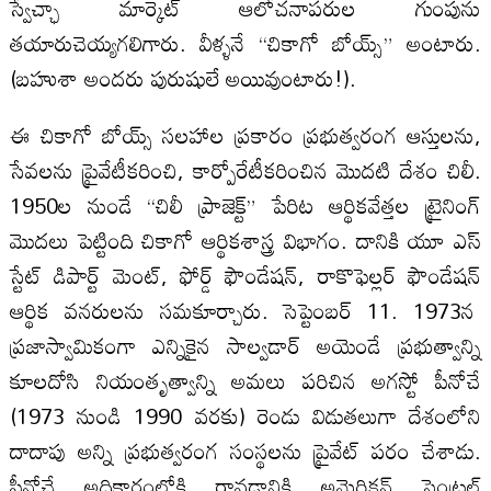
స్వేచ్ఛా మార్కెట్ ఆలోచనాపరుల గుంపును
తయారుచెయ్యగలిగారు. వీళ్ళనే “చికాగో బోయ్స్” అంటారు.
(బహుశా అందరు పురుషులే అయివుంటారు!).
ఈ చికాగో బోయ్స్ సలహాల ప్రకారం ప్రభుత్వరంగ ఆస్తులను,
సేవలను ప్రైవేటీకరించి, కార్పోరేటీకరించిన మొదటి దేశం చిలీ.
1950ల నుండే “చిలీ ప్రాజెక్ట్” పేరిట ఆర్థికవేత్తల ట్రైనింగ్
మొదలు పెట్టింది చికాగో ఆర్థికశాస్త్ర విభాగం. దానికి యూ ఎస్
స్టేట్ డిపార్ట్ మెంట్, ఫోర్డ్ ఫౌండేషన్, రాకొఫెల్లర్ ఫౌండేషన్
ఆర్థిక వనరులను సమకూర్చారు. సెప్టెంబర్ 11. 1973న
ప్రజాస్వామికంగా ఎన్నికైన సాల్వడార్ అయెండే ప్రభుత్వాన్ని
కూలదోసి నియంతృత్వాన్ని అమలు పరిచిన అగస్టో పీనోచే
(1973 నుండి 1990 వరకు) రెండు విడుతలుగా దేశంలోని
దాదాపు అన్ని ప్రభుత్వరంగ సంస్థలను ప్రైవేట్ పరం చేశాడు.
పీనోచే అధికారంలోకి రావడానికి అమెరికన్ సెంట్రల్