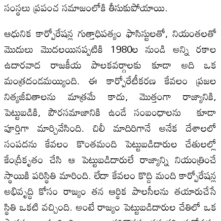
సంస్థలు ప్రపంచ సమాజంలోకి తీసుకుపోయాయి.
ఆధునిక కార్పోరేషన్ల గుత్తాధిపత్యం ఫాసిస్టులతో, నియంతలతో
మొదులు మొదలయినప్పటికి 1980ల నుండి అన్ని రకాల
ఉదారవాద రాజకీయ పాలకవర్గాలకు కూడా అది ఒక
మంత్రదండమయ్యింది. ఈ కార్పోరేటీకరణ కేవలం ప్రజల
నిత్యజీవితాలను మాత్రమే కాదు, మొత్తంగా రాజ్యానికి,
పెట్టుబడికి, పౌరసమాజానికి ఉండే సంబంధాలను కూడా
పూర్తిగా మార్చివేసింది. చిలీ మాదిరిగానే అనేక దేశాలలో
సంపదను కేవలం కొంతమంది పెట్టుబడిదారుల చేతులల్లో
కేంద్రీకృతం చేసి ఆ పెట్టుబడిదారులే రాజ్యాన్ని నియంత్రించే
స్థాయికి పరిస్థితి మారింది. లేదా కేవలం కొద్ది మంది కార్పోరేషన్ల
అభివృద్ధి కోసం రాజ్యం తన ఆర్థిక పాలసీలను తయారుచేసే
స్థితి ఒకటి వచ్చింది. అంటే రాజ్యం పెట్టుబడిదారుల చేతిలో ఒక