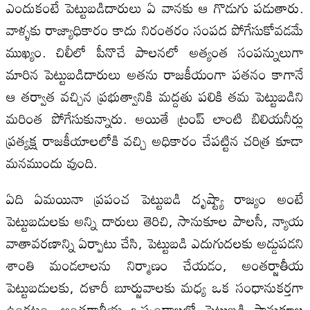
ఎందుకంటే పెట్టుబడిదారులు ఏ వానకు ఆ గొడుగు పడుతారు.
వాళ్ళకు రాజ్యాధికారం కాదు నిరంతరం సంపద పోగేసుకోవడమే
ముఖ్యం. చిలీలో పీనొచే పాలనలో అత్యంత సంపన్నులుగా
మారిన పెట్టుబడిదారులు అతను రాజకీయంగా పతనం కాగానే
ఆ తర్వాత వచ్చిన ప్రభుత్వానికి మద్దతు పలికి తమ పెట్టుబడిని
మరింత పోగేసుకున్నారు. అయితే ట్రంప్ లాంటి బిలియనీర్లు
ప్రత్యక్ష రాజకీయాలలోకి వచ్చి అధికారం చేపట్టిన చరిత్ర కూడా
మనముందు వుంది.
ఏది ఏమయినా ప్రపంచ పెట్టుబడి దృష్ట్యా రాజ్యం అంటే
పెట్టుబడులకు అన్ని దారులు తెరిచి, సానుకూల పాలసీ, న్యాయ
వాతావరణాన్ని ఏర్పాటు చేసి, పెట్టుబడి ఎదుగుదలకు అడ్డుపడని
శాంతి మండలాలను నిర్మాణం చేయడం, అంతర్జాతీయ
పెట్టుబడులకు, దళారీ బూర్జువాలకు మధ్య ఒక సంధానుకర్తగా
ఉండటం, అంతర్జాతీయ ఒప్పందాలలో పెట్టుబడి సానుకూల