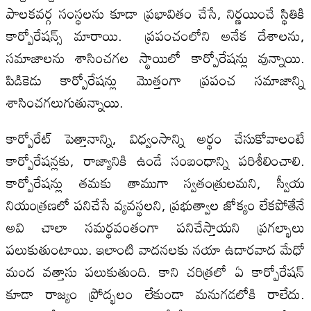
పాలకవర్గ సంస్థలను కూడా ప్రభావితం చేసే, నిర్ణయించే స్థితికి
కార్పోరేషన్స్ మారాయి. ప్రపంచంలోని అనేక దేశాలను,
సమాజాలను శాసించగల స్థాయిలో కార్పోరేషన్లు వున్నాయి.
పిడికెడు కార్పోరేషన్లు మొత్తంగా ప్రపంచ సమాజాన్ని
శాసించగలుగుతున్నాయి.
కార్పోరేట్ పెత్తానాన్ని, విధ్వంసాన్ని అర్థం చేసుకోవాలంటే
కార్పోరేషన్లకు, రాజ్యానికి ఉండే సంబంధాన్ని పరిశీలించాలి.
కార్పోరేషన్లు తమకు తాముగా స్వతంత్రులమని, స్వీయ
నియంత్రణలో పనిచేసే వ్యవస్థలని, ప్రభుత్వాల జోక్యం లేకపోతేనే
అవి చాలా సమర్థవంతంగా పనిచేస్తాయని ప్రగల్భాలు
పలుకుతుంటాయి. ఇలాంటి వాదనలకు నయా ఉదారవాద మేధో
మంద వత్తాసు పలుకుతుంది. కాని చరిత్రలో ఏ కార్పోరేషన్
కూడా రాజ్యం ప్రోద్భలం లేకుండా మనుగడలోకి రాలేదు.