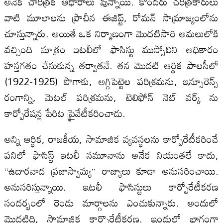
అనేక చారిత్రక ఆధారాలు వున్నాయి. కొందరు చరిత్రకారులు
వాటి మూలాలను ప్రాచీన ఈజిప్ట్, రోమన్ సామ్రాజ్యంలోను
చూస్తున్నారు. అయితే ఒక నిర్మాణంగా మొదటిసారి అమలులోకి
వచ్చింది మాత్రం ఇటలీలో ఫాసిస్టు ముస్సోలిని అధికారం
హస్తగతం చేసుకున్న తర్వాతనే. తన మొదటి ఆర్థిక పాలసీలో
(1922-1925) పొగాకు, అగ్గిపెట్టెల పరిశ్రమను, ఇన్సూరెన్స్
రంగాన్ని, మెటల్ పరిశ్రమను, టెలిఫోన్ నెట్ వర్క్ ను
కార్పోరేషన్ల పేరిట ప్రైవేటీకరించాడు.
అన్ని ఆర్థిక, రాజకీయ, సామాజిక వ్యవస్థలను కార్పోరేటీకరించే
పనిలో ఫాసిస్ట్ ఇటలీ నమూనాను అనేక నియంతలే కాదు,
“ఉదారవాద ప్రజాస్వామ్య” రాజ్యాలు కూడా అనుసరించాయి.
అనుసరిస్తున్నాయి. ఇటలీ ఫాసిస్టులు కార్పోరేటీకరణ
సందర్భంలో రెండు మార్గాలను ఎంచుకున్నారు. అందులో
మొదటిది, సామాజిక కార్పొరేటీకరణ. ఇందులో భాగంగా