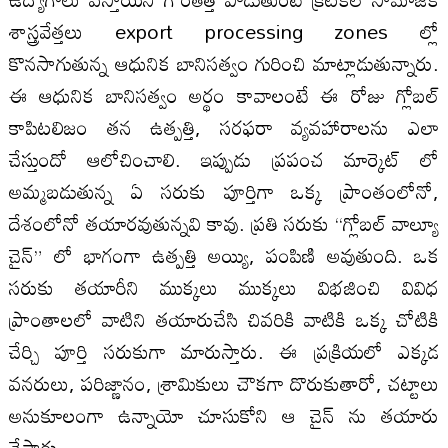
శాస్త్రవేత్తలు export processing zones ల్లో
కొనసాగుతున్న ఆధునిక బానిసత్వం గురించి మాట్లాడుతున్నారు.
ఈ ఆధునిక బానిసత్వం అర్థం కావాలంటే ఈ రోజు గ్లోబల్
కాపిటలిజం తన ఉత్పత్తి, సరఫరా వ్యవహారాలను ఎలా
చేస్తుందో ఆలోచించాలి. ఇప్పుడు ప్రపంచ మార్కెట్ లో
అమ్మబడుతున్న ఏ సరుకు పూర్తిగా ఒక్క ప్రాంతంలోనో,
దేశంలోనో తయారవుతున్నవి కావు. ప్రతి సరుకు “గ్లోబల్ వాల్యూ
చైన్” లో భాగంగా ఉత్పత్తి అయ్యి, పంపిణి అవుతుంది. ఒక
సరుకు తయారీని ముక్కలు ముక్కలు విభజించి వివిధ
ప్రాంతాలలో వాటిని తయారుచేసి చివరికి వాటికి ఒక్క చోటికి
చేర్చి పూర్తి సరుకుగా మారుస్తారు. ఈ ప్రక్రియలో ఎక్కడ
వనరులు, పరిజ్ణానం, శ్రామికులు చౌకగా దొరుకుతారో, చట్టాలు
అనుకూలంగా ఉన్నాయో చూసుకోని ఆ చైన్ ను తయారు
చేస్తారు.