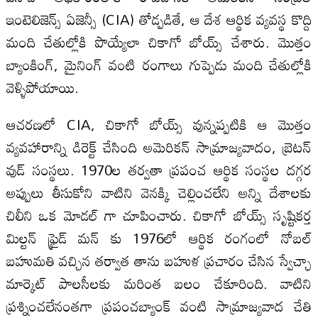
ఇంటెలిజెన్స్ ఏజెన్సీ (CIA) తోడ్పడితే, ఆ దేశ ఆర్థిక వ్యవస్థ కొద్ది
మంది చేతుల్లోకి పొయ్యేలా చికాగో బోయ్స్ చేశారు. మొత్తం
బ్యాంకింగ్, మైనింగ్ వంటి రంగాలు గుప్పెడు మంది చేతుల్లోకి
వెళ్ళిపోయాయి.
ఆచరణలో CIA, చికాగో బోయ్స్ వున్నప్పటికి ఆ మొత్తం
వ్యవహారాన్ని డిరెక్ట్ చేసింది అమెరికన్ సామ్రాజ్యవాదం, బ్రెటన్
వుడ్ సంస్థలు. 1970ల తర్వతా ప్రపంచ ఆర్థిక సంస్థల దగ్గర
అప్పులు తీసుకోని వాటిని వెనక్కి చెల్లించలేని అన్ని దేశాలకు
చిలీని ఒక మోడల్ గా చూపించారు. చికాగో బోయ్స్ సృష్టికర్త
మిల్టన్ ఫ్రైడ్ మన్ కు 1976లో ఆర్థిక రంగంలో నోబల్
బహుమతి వచ్చిన తర్వాత తాను బహుళ ప్రచారం చేసిన స్వేచ్ఛా
మార్కెట్ పాలసీలకు మరింత బలం చేకూరింది. వాటిని
ప్రశ్నించలేనంతగా ప్రపంచబ్యాంక్ వంటి సామ్రాజ్యవాద చేతి