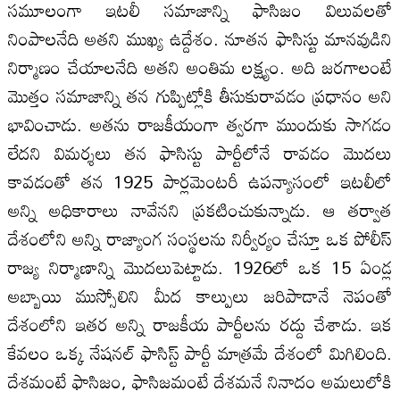
సమూలంగా ఇటలీ సమాజాన్ని ఫాసిజం విలువలతో
నింపాలనేది అతని ముఖ్య ఉద్దేశం. నూతన ఫాసిస్టు మానవుడిని
నిర్మాణం చేయాలనేది అతని అంతిమ లక్ష్యం. అది జరగాలంటే
మొత్తం సమాజాన్ని తన గుప్పిట్లోకి తీసుకురావడం ప్రధానం అని
భావించాడు. అతను రాజకీయంగా త్వరగా ముందుకు సాగడం
లేదని విమర్శలు తన ఫాసిస్టు పార్టీలోనే రావడం మొదలు
కావడంతో తన 1925 పార్లమెంటరీ ఉపన్యాసంలో ఇటలీలో
అన్ని అధికారాలు నావేనని ప్రకటించుకున్నాడు. ఆ తర్వాత
దేశంలోని అన్ని రాజ్యాంగ సంస్థలను నిర్వీర్యం చేస్తూ ఒక పోలీస్
రాజ్య నిర్మాణాన్ని మొదలుపెట్టాడు. 1926లో ఒక 15 ఏండ్ల
అబ్బాయి ముస్సోలిని మీద కాల్పులు జరిపాడానే నెపంతో
దేశంలోని ఇతర అన్ని రాజకీయ పార్టీలను రద్దు చేశాడు. ఇక
కేవలం ఒక్క నేషనల్ ఫాసిస్ట్ పార్టీ మాత్రమే దేశంలో మిగిలింది.
దేశమంటే ఫాసిజం, ఫాసిజమంటే దేశమనే నినాదం అమలులోకి