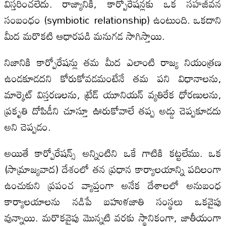
విస్తరించలేదు. రాజ్యానికి, కార్పోరేషన్లకు ఒక సహజీవన
సంబంధం (symbiotic relationship) ఉంటుంది. ఒకదాని
మీద మరొకటి ఆధారపడి మనుగడ సాగిస్తాయి.
నిజానికి కార్పోరేషన్లు తమ మీద ఎలాంటి రాజ్య నియంత్రణ
ఉండకూడదని కోరుకోవడమంటేనే తమ పని విధానాలను,
మార్కెట్ విస్తరణలను, ట్రేడ్ యూనియన్ వ్యతిరేక ధోరణులను,
ప్రకృతి దోపిడీని చూస్తూ ఊరుకోవాలే తప్ప అడ్డు చెప్పకూడదు
అని చెప్పడం.
అయితే కార్పోరేషన్స్ అన్నింటిని ఒకే గాటికి కట్టలేము. ఒక
(సామ్రాజ్యవాద) దేశంలో తన ప్రధాన కార్యాలయాన్ని పదిలంగా
ఉంచుకుని ప్రపంచ వ్యాప్తంగా అనేక దేశాలలో అనుబంధ
కార్యాలయాలను నడిపే బహుళజాతి సంస్థలు ఒకవైపు
వున్నాయి. మరొకవైపు మొన్నటి వరకు స్థానికంగా, జాతీయంగా