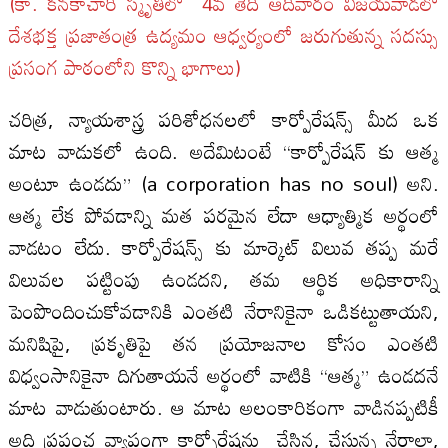
(కా. క‌న‌కాచారి స్మృతిలో 4వ తేదీ ఆదివారం విజ‌య‌వాడ‌లో
దేశ‌భ‌క్త ప్ర‌జాతంత్ర ఉద్య‌మం ఆధ్వ‌ర్యంలో జ‌రుగుతున్న స‌ద‌స్సు
ప్ర‌సంగ పాఠంలోని కొన్ని భాగాలు)
చరిత్ర, న్యాయశాస్త్ర పరిశోధనలలో కార్పోరేషన్స్ మీద ఒక
మాట వాడుకలో ఉంది. అదేమిటంటే “కార్పోరేషన్ కు ఆత్మ
అంటూ ఉండదు” (a corporation has no soul) అని.
ఆత్మ లేక పోవడాన్ని మత పరమైన లేదా ఆధ్యాత్మిక అర్థంలో
వాడటం లేదు. కార్పోరేషన్స్ కు మార్కెట్ విలువ తప్ప మరే
విలువల పట్టింపు ఉండదని, తమ ఆర్థిక అధికారాన్ని
పెంపొందించుకోవడానికి ఎంతటి నేరానికైనా ఒడికట్టుతాయని,
మనిషిపై, ప్రకృతిపై తన ప్రయోజనాల కోసం ఎంతటి
విధ్వంసానికైనా దిగుతాయనే అర్థంలో వాటికి “ఆత్మ” ఉండదనే
మాట వాడుతుంటారు. ఆ మాట అలంకారికంగా వాడినప్పటికీ
అది ప్రపంచ వ్యాప్తంగా కార్పోరేషన్లు చేసిన, చేస్తున్న నేరాలా,