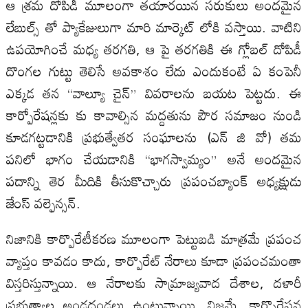
ఆ శ్రమ దోపిడీ మూలంగా తయారయిన సరుకులు అందమైన
లేబుల్స్ తో ప్యాకేజులుగా మారి మార్కెట్ లోకి వస్తాయి. వాటిని
ఉపయోగించే మధ్య తరగతి, ఆ పై తరగతికి ఈ గ్లోబల్ దోపిడీ
దొంగల గుట్టు తెలిసే అవకాశం లేదు ఎందుకంటే ఏ కంపెనీ
ఎక్కడ తన “వాల్యూ చైన్” వివరాలను బయట పెట్టదు. ఈ
కార్పోరేషన్లకు కు కావాల్సిన మద్దతును పౌర సమాజం నుండి
కూడగట్టడానికి ప్రభుత్వేతర సంఘాలను (ఎన్ జి వో) తమ
పనిలో భాగం చేయడానికి “భాగస్వామ్యం” అనే అందమైన
పదాన్ని తెర మీదికి తీసుకొచ్చారు ప్రపంచబ్యాంక్ అధ్యక్షుడు
జేంస్ వల్ఫెన్సన్.
నిజానికి కార్పొరేటీకరణ మూలంగా పెట్టుబడి మాత్రమే ప్రపంచ
వ్యాప్తం కావడం కాదు, కార్పొరేట్ నేరాలు కూడా ప్రపంచమంతా
విస్తరిస్తున్నాయి. ఆ నేరాలకు సామ్రాజ్యవాద దేశాల, దళారీ
ప్రభుత్వాల అండదండలు ఉంటున్నాయి. నిజమే, కార్పొరేషన్ల