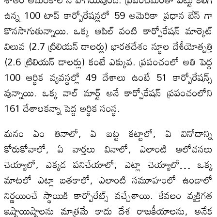
ఉన్న 100 టాప్ కార్పోరేషన్లలో 59 అమెరికా ప్రధాన బేస్ గా
కొనసాగుతున్నాయి. ఒక్క ఆపిల్ వంటి కార్పోరేషన్ మార్కెట్
విలువ (2.7 ట్రిలియన్ డాలర్లు) భారతదేశం స్థూల దేశీయోత్పత్తి
(2.6 ట్రిలియన్ డాలర్లు) కంటే ఎక్కువ. ప్రపంచంలో అతి పెద్ద
100 ఆర్థిక వ్యవస్థల్లో 49 దేశాలు ఉంటే 51 కార్పోరేషన్స్
వున్నాయి. ఒక్క వాల్ మార్ట్ అనే కార్పోరేషన్ ప్రపంచంలోని
161 దేశాలకన్నా పెద్ద అర్థిక సంస్థ.
మనం ఏం తినాలో, ఏ బట్ట కట్టాలో, ఏ వినోదాన్ని
కోరుకోవాలో, ఏ వార్తలు వినాలో, ఎలాంటి ఆలోచనలు
చెయ్యాలో, ఎక్కడ పనిచేయాలో, ఎట్లా చెయ్యాలో… ఒక్క
మాటలో ఎట్లా బతకాలో, ఎలాంటి సమూహంలో ఉండాలో
నిర్ణయించే స్థాయికి కార్పోరేట్స్ వచ్చేశాయి. కేవలం వ్యక్తిగత
ఇష్టాయిష్టాలను మాత్రమే కాదు దేశ రాజకీయాలను, అనేక