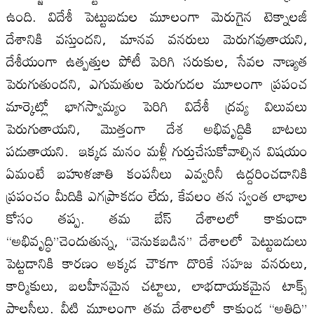
ఉంది. విదేశీ పెట్టుబడుల మూలంగా మెరుగైన టెక్నాలజీ
దేశానికి వస్తుందని, మానవ వనరులు మెరుగవుతాయని,
దేశీయంగా ఉత్పత్తుల పోటీ పెరిగి సరుకుల, సేవల నాణ్యత
పెరుగుతుందని, ఎగుమతుల పెరుగుదల మూలంగా ప్రపంచ
మార్కెట్లో భాగస్వామ్యం పెరిగి విదేశీ ద్రవ్య విలువలు
పెరుగుతాయని, మొత్తంగా దేశ అభివృద్దికి బాటలు
పడుతాయని. ఇక్కడ మనం మళ్లీ గుర్తుచేసుకోవాల్సిన విషయం
ఏమంటే బహుళజాతి కంపనీలు ఎవ్వరినీ ఉద్దరించడానికి
ప్రపంచం మీదికి ఎగప్రాకడం లేదు, కేవలం తన స్వంత లాభాల
కోసం తప్ప. తమ బేస్ దేశాలలో కాకుండా
“అభివృద్ధి”చెందుతున్న, “వెనుకబడిన” దేశాలలో పెట్టుబడులు
పెట్టడానికి కారణం అక్కడ చౌకగా దొరికే సహజ వనరులు,
కార్మికులు, బలహీనమైన చట్టాలు, లాభదాయకమైన టాక్స్
పాలసీలు. వీటి మూలంగా తమ దేశాలలో కాకుండ “అతిధి”