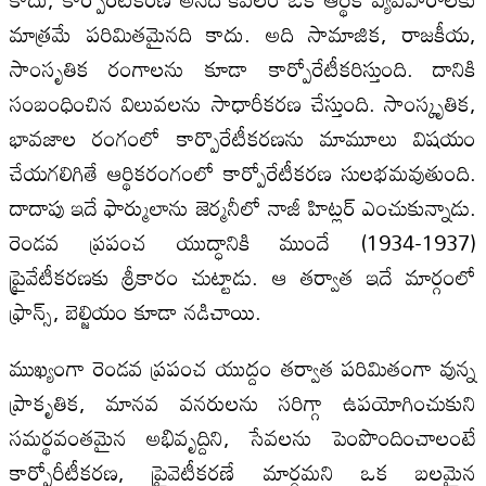
మాత్రమే పరిమితమైనది కాదు. అది సామాజిక, రాజకీయ,
సాంసృతిక రంగాలను కూడా కార్పోరేటీకరిస్తుంది. దానికి
సంబంధించిన విలువలను సాధారీకరణ చేస్తుంది. సాంస్కృతిక,
భావజాల రంగంలో కార్పొరేటీకరణను మామూలు విషయం
చేయగలిగితే ఆర్థికరంగంలో కార్పోరేటీకరణ సులభమవుతుంది.
దాదాపు ఇదే ఫార్ములాను జెర్మనీలో నాజీ హిట్లర్ ఎంచుకున్నాడు.
రెండవ ప్రపంచ యుద్ధానికి ముందే (1934-1937)
ప్రైవేటీకరణకు శ్రీకారం చుట్టాడు. ఆ తర్వాత ఇదే మార్గంలో
ఫ్రాన్స్, బెల్జియం కూడా నడిచాయి.
ముఖ్యంగా రెండవ ప్రపంచ యుద్దం తర్వాత పరిమితంగా వున్న
ప్రాకృతిక, మానవ వనరులను సరిగ్గా ఉపయోగించుకుని
సమర్థవంతమైన అభివృద్దిని, సేవలను పెంపొందించాలంటే
కార్పోరీటీకరణ, ప్రైవెటీకరణే మార్గమని ఒక బలమైన