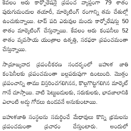
కేవలం ఆరు కార్పోరేషన్లే ప్రపంచ వ్యాప్తంగా 79 శాతం
పురుగుమందుల తయారీ, మార్కెటింగ్ రంగాన్ని తమ చేతుల్లో
ఉంచుకున్నాయి. టాప్ పది ఎరువుల మందు కార్పోరేషన్లు 50
శాతం మార్కెటింగ్ చేస్తున్నాయి. కేవలం ఆరు కంపనీలు 52
శాతం వ్యవసాయ యంత్రాల ఉత్పత్తి, సరఫరా ప్రపంచమంతా
చేస్తున్నాయి.
సామ్రాజ్యవాద ప్రపంచీకరణ సందర్భంలో బహుళ జాతి
కంపెనీలకు ప్రపంచమంతా బల్లపరుపుగా ఉంటుంది. మొత్తం
ప్రపంచాన్ని తాము విస్తరించగలిగినన, కొల్లగొట్టగలిగిన మార్కెట్
గానే చూస్తాయి. వాటి పెట్టుబడులకు, సరుకులకు, భావజాలానికి
ఎలాంటి అడ్డు గోడలు ఉండవనే అనుకుంటాయి.
బహుళజాతి సంస్థలను సమర్థించే మేధావులు కొన్ని భ్రమలను
ప్రపంచమంతా ప్రచారం చేస్తుంటారు. అందులో