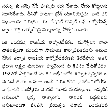
వర్కర్స్ కు సమ్మె చేసే హక్కును రద్దు చేశారు. లేబర్ కోర్టులను
మూసివేశారు. దీనితో పాటుగా ట్రేడ్ యూనియన్లను, వాటి పని
విధానాలను నియత్రించారు. నేషనల్ కౌన్సిల్ ఆఫ్ కార్పోరేషన్స్
ద్వారా కొత్త కార్పోరేషన్ల నిర్మాణాన్ని ప్రోత్సహించారు.
ఇక రెండవది, రాజకీయ కార్పోరేటీకరణ. ముస్సోలిని చాలా
చాకచక్యంగా ముందుగా సామాజిక కార్పోరేటికరణను అమలు
చేసిన తర్వాత రాజకీయ కార్పోరేటీకరణకు తెరలేపాడు. అతని
ప్రధాన లక్ష్యం ముందుగా పార్లమెంట్ ను కైవసం చేసుకోవడం.
1922లో పార్లమెంట్ ను తన ఆధీనంలోకి తెచ్చుకున్నప్పటికి ఆ
వెంటనే తనకు తానుగా ఇటలీ నియంతనని ప్రకటించుకోలేదు.
వాస్తవానికి ముస్సోలిని మొదటి మూడు సంవత్సరాలు అప్పటికే
అమలులో వున్న రాజ్యాంగం, రాచరిక పద్దతులకు
అనుకూలంగా పనిచేసే ప్రయత్నం చేశాడు. ఎందుకంటే