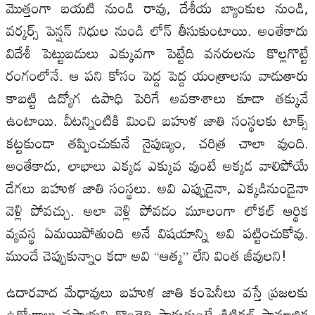
మొత్తంగా బయటి నుండి రావు, దేశీయ బ్యాంకుల నుండి,
వర్కర్స్ పెన్షన్ నిధుల నుండి లోన్ తీసుకుంటాయి. అంతేకాదు
విదేశీ పెట్టుబడులు ఎక్కువగా పెట్టేది వనరులను కొల్లగొట్టే
రంగంలోనే. ఆ పని కోసం పెద్ద పెద్ద యంత్రాలను వాడుతారు
కాబట్టి ఉద్యోగ ఉపాధి పెరిగే అవకాశాలు కూడా తక్కువే
ఉంటాయి. వీటన్నింటికి మించి బహుళ జాతి సంస్థలకు టాక్స్
కట్టకుండా తప్పించుకునే నైపుణ్యం, చరిత్ర చాలా వుంది.
అంతేకాదు, లాభాలు ఎక్కడ ఎక్కువ వుంటే అక్కడ వాలిపోయే
డేగలు బహుళ జాతి సంస్థలు. అవి ఎప్పుడైనా, ఎక్కడినుండైనా
వెళ్లి పోవచ్చు. అలా వెళ్లి పోవడం మూలంగా లోకల్ ఆర్థిక
వ్యవస్థ ఏమయిపోతుంది అనే విషయాన్ని అవి పట్టించుకోవు.
ముందే చెప్పుకున్నాం కదా అవి “ఆత్మ” లేని వింత జీవులని!
ఉదారవాద మేధావులు బహుళ జాతి కంపెనీలు వస్తే ప్రజలకు
ఉద్యోగాలు వస్తాయని గొంతెత్తి పాడుతుంటే క్రిటికల్ సామాజిక