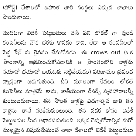
(హోస్ట్) దేశాలలో బహుళ జాతి సంస్థలు ఎక్కువ లాభాలు
పొందుతాయి.
మొదటగా విదేశీ పెట్టుబడులు చేసే పని లోకల్ గా వుండే
కంపెనీలను చౌక ధరకు కొనడం కాని, లేదా ఆ కంపనీలలో
పెద్ద షేర్ ను కైవసం చేసుకోవడం. ఈ crows out (ఒక
ప్రాంతాన్ని ఆక్రమించుకోవడానికి ఆ ప్రాంతంలోని వాళ్లను
నయానో భయానో బయటకు నెట్టివేయడం) పరిణామం ప్రపంచ
వ్యాప్తంగా జరుగుతుంది. దీని మూలంగా కేవలం లోకల్
కంపెనీలు మాత్రమే కాదు, జాతీయంగా రీసర్చ్ వ్యవహారాలన్నీ
కుంటుబడుతాయి. తన సొంత కాళ్లపై ఎదగాల్సిన జాతి తన
కాళ్లను తానే నరికేసుకుంటుంది. తన నడక కోసం విదేశీ
పెట్టుబడుల మీద ఆధారపడుతుంది. ఇక్కడ చెప్పుకోవాల్సిన మరో
ముఖ్యమైన విషయమేమంటే చాలా దేశాలలో విదేశీ పెట్టుబడులు