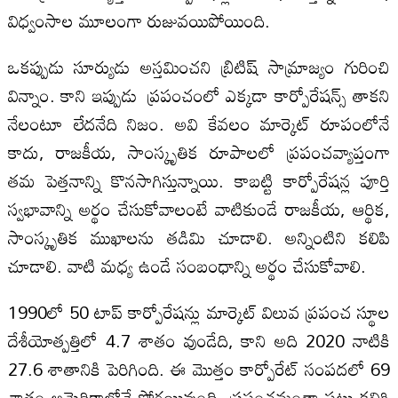
విధ్వంసాల మూలంగా రుజువయిపోయింది.
ఒకప్పుడు సూర్యుడు అస్తమించని బ్రిటిష్ సామ్రాజ్యం గురించి
విన్నాం. కాని ఇప్పుడు ప్రపంచంలో ఎక్కడా కార్పోరేషన్స్ తాకని
నేలంటూ లేదనేది నిజం. అవి కేవలం మార్కెట్ రూపంలోనే
కాదు, రాజకీయ, సాంస్కృతిక రూపాలలో ప్రపంచవ్యాప్తంగా
తమ పెత్తనాన్ని కొనసాగిస్తున్నాయి. కాబట్టి కార్పోరేషన్ల పూర్తి
స్వభావాన్ని అర్థం చేసుకోవాలంటే వాటికుండే రాజకీయ, ఆర్థిక,
సాంస్కృతిక ముఖాలను తడిమి చూడాలి. అన్నింటిని కలిపి
చూడాలి. వాటి మధ్య ఉండే సంబంధాన్ని అర్థం చేసుకోవాలి.
1990లో 50 టాప్ కార్పోరేషన్లు మార్కెట్ విలువ ప్రపంచ స్థూల
దేశీయోత్పత్తిలో 4.7 శాతం వుండేది, కాని అది 2020 నాటికి
27.6 శాతానికి పెరిగింది. ఈ మొత్తం కార్పోరేట్ సంపదలో 69
శాతం అమెరికాలోనే పోగయివుంది. ప్రపంచమంతా పట్టు కలిగి