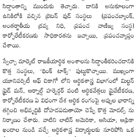
సిద్దాంతాన్ని ముందుకు తెచ్చారు. దానికి అనుకూలంగా
ఉనికిలోకి వచ్చిన బ్రెటన్ వుడ్ సంస్థలు (ప్రపంచబ్యాంక్,
అంతర్జాతీయ ద్రవ్య నిధి, ప్రపంచ వాణిజ్య సంస్థ)
కార్పోరేటీకరణకు సాధికారతను ఇచ్చాయి, ప్రపంచవ్యాప్తం
చేశాయి.
స్వేచ్ఛా మార్కెట్ రాజకీయార్థిక అంశాలను సిద్ధాంతీకరించడానికి
కొత్త సంస్థలు, “థింక్ టాక్స్” పుట్టుకొచ్చాయి. ముఖ్యంగా
యూనివర్సిటీ ఆఫ్ చికాగో లోని ఆర్థికశాస్త్ర విభాగంలో మిల్టన్
ఫ్రైడ్ మన్, ఆర్నాల్డ్ హర్బెర్గర్ వంటి ఆర్థికవేత్తలు ప్రైవేటీకరణ,
కార్పోరేటీకరణ ఏ విధంగా దేశ ఆర్థిక రంగంపై అప్పుల భారాన్ని
తగ్గించి అభివృద్దికి దోహదపడుతాయో చెప్పే కొత్త మోడల్స్ ను
నిర్మాణం చేశారు. వాటిని లాటిన్ అమెరికా, ఆసియా, ఆఫ్రికా
ఖండాల నుండి వచ్చే ఆర్థికశాస్త్ర విద్యార్థులకు నూరిపోసి ఒక