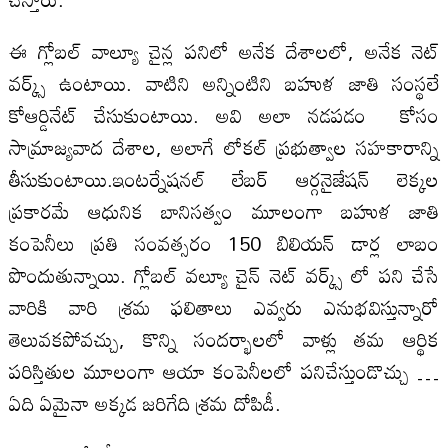
ఈ గ్లోబల్ వాల్యూ చైన్ల పనిలో అనేక దేశాలలో, అనేక నెట్
వర్క్స్ ఉంటాయి. వాటిని అన్నింటిని బహుళ జాతి సంస్థలే
కోఆర్డినేట్ చేసుకుంటాయి. అవి అలా నడపడం కోసం
సామ్రాజ్యవాద దేశాల, అలాగే లోకల్ ప్రభుత్వాల సహకారాన్ని
తీసుకుంటాయి.ఇంటర్నేషనల్ లేబర్ ఆర్గనైజేషన్ లెక్కల
ప్రకారమే ఆధునిక బానిసత్వం మూలంగా బహుళ జాతి
కంపెనీలు ప్రతి సంవత్సరం 150 బిలియన్ డార్ల లాబం
పొందుతున్నాయి. గ్లోబల్ వల్యూ చైన్ నెట్ వర్క్స్ లో పని చేసే
వారికి వారి శ్రమ ఫలితాలు ఎవ్వరు ఎనుభవిస్తున్నారో
తెలువకపోవచ్చు, కొన్ని సందర్భాలలో వాళ్లు తమ ఆర్థిక
పరిస్తితుల మూలంగా ఆయా కంపెనీలలో పనిచేస్తుండొచ్చు …
ఏది ఏమైనా అక్కడ జరిగేది శ్రమ దోపిడీ.