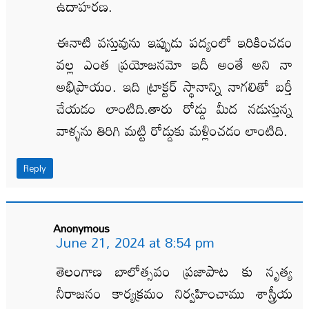
ఉదాహరణ.
ఈనాటి వస్తువును ఇప్పుడు పద్యంలో ఇరికించడం
వల్ల ఎంత ప్రయోజనమో ఇదీ అంతే అని నా
అభిప్రాయం. ఇది ట్రాక్టర్ స్థానాన్ని నాగలితో బర్తీ
చేయడం లాంటిది.తారు రోడ్డు మీద నడుస్తున్న
వాళ్ళను తిరిగి మట్టి రోడ్డుకు మళ్లించడం లాంటిది.
Reply
Anonymous
June 21, 2024 at 8:54 pm
తెలంగాణ బాలోత్సవం ప్రజాపాట కు నృత్య
నీరాజనం కార్యక్రమం నిర్వహించాము శాస్త్రీయ