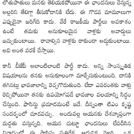
లోతుపాతులు మనకు తెలియకపోయినా ఈ ఛాందసులు చేస్తున్న
అల్లరిని తేలిగ్గా తీసుకోడానికి లేదు. ఈ గొడవ మామూలుగా
ఎప్పుడైనా జరిగేది కాదు. వేరే రాజకీయ పార్టీలు అవకాశం
ఉంటే తమకు అనుకూలమైన వాళ్లకు అవార్డులు
ఇచ్చుకుంటాయి. రావాల్సిన వాళ్లకు రాకుండా అడ్డుకుంటాయి.
అవి అంత వరకే చేస్తాయి.
కానీ బీజేపీ అలాంటిలాంటి పార్టీ కాదు. అన్ని సాంస్కృతిక
విషయాలను తనకు అనుకూలంగా మార్చేసుకుంటుంది. దానికి
తగినట్లు భావజాలాన్ని రెచ్చగొడుతుంది. లేదా ఎవరంతకు వాళ్లు
రెచ్చిపోయినా తనకు ఉపయోగపడే భావజాల వలయాన్ని సిద్ధం
చేస్తుంది. ఫాసిస్టు ప్రమాదమంటే ఇదే. దీన్నంతా టిఎం కృష్ణ
సందర్భంలో చూడవచ్చు. అందువల్ల ఆయనకు దేశవ్యాప్తంగా
మద్దతు వస్తున్నది. ఆయన చుట్టూ ఛాందసులు లేవదీసిన
వివాదంలో ఈ ఫాసిస్టు వ్యతిరేక, ఆధునిక వైఖరి ఒక