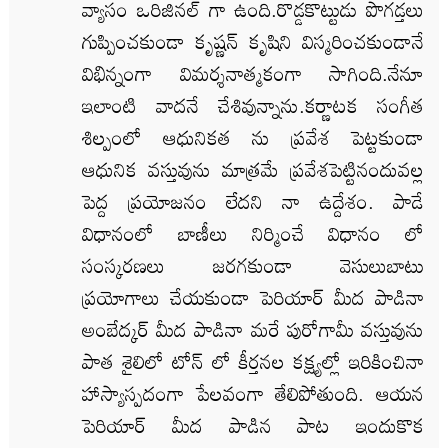
వ్యాసం ఒరిజినల్ గా ఉంది.రొడ్డకొట్టుడు పొగడ్తలు
గుప్పించకుండా కృష్ణన్ కృషిని విస్మరించకుండానే
విభిన్నంగా విమర్శనాత్మకంగా సాగింది.నేనూ
ఇలాంటి వాదనే చేశివున్నాను.కర్ణాటక సంగీత
శిల్పంలో ఆధునికత ను ప్రవేశ పెట్టకుండా
ఆధునిక వస్తువును మాత్రమే ప్రవేశపెట్టినందువల్ల
పెద్ద ప్రయోజనం లేదని నా ఉద్దేశం. పాడే
విధానంలో బాణీలు నిర్మించే విధానం లో
సంస్కరణలు జరగకుండా వెసులుబాటు
ప్రయోగాలు చేయకుండా పెరియార్ మీద పాడినా
అంబేద్కర్ మీద పాడినా మరే పురోగామీ వస్తువును
పాత శైలిలో టోన్ లో కీర్తనల కక్ష్యల్లో ఇరికించినా
హాస్యాస్పదంగా పేలవంగా తేలిపోతుంది. ఆయన
పెరియార్ మీద పాడిన పాట ఇందుకొక