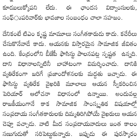
కూడబలుక్కోపని లేదు. ఈ ఛాందస విద్వాంసులకు,
సంఫ్‌ుపరివార్‌కు భావజాల సంబంధం చాలా సహజం.
దేనికంటే టిఎం కృష్ణ మామూలు సంగీతకారుడు కాదు. కచేరీలు
చేసుకొనేవాడే కాదు. ఆయనకు విస్తారమైన సామాజిక జీవితం
ఉంది. కేంద్రంలోని బీజేపీ ఫాసిస్టు పాలనపట్ల స్పష్టత ఉన్నది.
దాని విధానాలన్నిటినీ బాహాటంగా విమర్శించాడు. దానికి
వ్యతిరేకంగా జరిగే ప్రజాందోళనలకు మద్దతు ఇచ్చాడు. ఈ
ఫాసిస్టు వ్యతిరేక వైఖరికి మూలాలు ఆయన స్వీకరించిన
పెరియార్‌ ఆలోచనా విధానంలో ఉన్నాయి. అందువల్ల
రాజకీయంగానే కాక సామాజిక సాంస్కృతిక విషయాల్లో
సంప్రదాయ సంగీతకారులకు దిమ్మతిరిగిపోయే వైఖరులు ఆయన
చెప్తూ వచ్చాడు. వాటి మీద సంప్రదాయవాదులు ఇంత కాలం
సణుగుడుతో సరిపెట్టుకున్నారు. ఇప్పుడు ఈ పురస్కారం