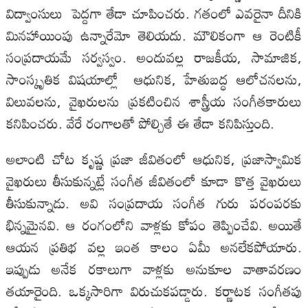
విద్వాంసులు పెద్దగా తేడా చూపించరు. గతంలో ఎవరైనా దీనికి
మినహాయింపు ఉన్నారేమో తెలియదు. మౌలికంగా ఆ రెంటికీ
సంప్రదాయమే సర్వస్వం. అందువల్ల రాజకీయ, సామాజిక,
సాంస్కృతిక విషయాల్లో ఆధునిక, హేతుబద్ధ ఆలోచనలను,
విలువలను, వైఖరులను ప్రకటించిన శాస్త్రీయ సంగీతకారులు
కనిపించరు. వేరే రంగాలతో పోల్చితే ఈ తేడా కనిపిస్తుంది.
అలాంటి చోట కృష్ణ ప్రజా జీవితంలో ఆధునిక, ప్రజాస్వామిక
వైఖరులు తీసుకున్నట్లే సంగీత జీవితంలో కూడా కొత్త వైఖరులు
తీసుకున్నాడు. అవి సంప్రదాయ సంగీత గురు పరంపరకు
భిన్నమైనవి. ఆ రంగంలోని వాళ్లకు కోపం తెప్పించేవి. అయితే
ఆయన ప్రతిభ వల్ల ఇంత కాలం ఏమీ అనలేకపోయారు.
ఇప్పుడు అనేక రకాలుగా వాళ్లకు అనుకూల వాతావరణం
తయారైంది. ఒక్కసారిగా విరుచుకపడ్డారు. కర్ణాటక సంగీతపు