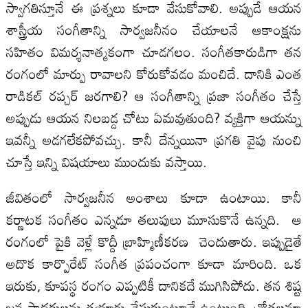
స్వాగతిస్తూనే ఈ ప్రశ్నలు కూడా వేసుకోవాలి. అప్పుడే ఆయన
శాస్త్రీయ సంగీతాన్ని సార్వజనీనం చేయాలనే ఆకాంక్షను
సహితం విమర్శనాత్మకంగా చూడగలం. సంగీతకారుడిగా తన
రంగంలో మార్పు రావాలని కోరుకోవడం మంచిదే. దానికి ఎంత
రాడికల్‌ రప్చర్‌ జరగాలి? ఆ సంగీతాన్ని ప్రజా సంగీతం చేస్తే
అప్పుడు ఆయన నిలబడ్డ చోటు ఏమవుతుంది? వ్యక్తిగా ఆయన్ను
ఇవన్నీ అడగలేకపోవచ్చు. కానీ దేన్నయినా ప్రగతి వైపు నుంచి
చూస్తే ఇన్ని విషయాలు ముందుకు వస్తాయి.
జీవితంలో సార్వజనీన అంశాలు కూడా ఉంటాయి. కానీ
కర్ణాటక సంగీతం ఎన్నడూ తలుపులు మూసుకొనే ఉన్నది. ఆ
రంగంలో పైకి వెళ్లే కొద్దీ బ్రాహ్మిణీకరణ చెందుతారు. ఇప్పుడైతే
అదొక కార్పొరేట్‌ సంగీత ప్రపంచంగా కూడా మారింది. ఒక
ఇరుకు, కూపస్థ రంగం ఎప్పటికీ దానికదే ముగిసిపోదు. తన శిష్ట
జన సాధకులను తయారు చేసుకుంటూనే ఉంటుంది. శ్రోతలనూ