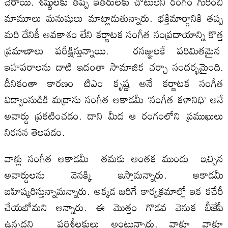
చేరాయి. శిష్టులకు తప్ప ఇతరులకు చోటులేని రంగం గురించి
మామూలు మనుషులు మాట్లాడుతున్నారు. భక్తిమార్గానికి తప్ప
మరి దేనికీ అవకాశం లేని కర్ణాటక సంగీత సంప్రదాయాన్ని కొత్త
ప్రమాణాలు పరీక్షిస్తున్నాయి. రసజ్ఞులకే పరిమితమైన
ఇహపరాలను దాటి ఇదంతా సామాజిక చర్చా సందర్భమైంది.
దీనికంతా కారణం టిఎం కృష్ణ అనే కర్ణాటక సంగీత
విద్వాంసుడికి మద్రాసు సంగీత అకాడమీ ‘సంగీత కళానిధి’ అనే
అవార్డు ప్రకటించడం. దాని మీద ఆ రంగంలోని ప్రముఖులు
నిరసన తెలపడం.
వాళ్లు సంగీత అకాడమీ తమకు అంతక ముందు ఇచ్చిన
అవార్డులను వెనక్కి ఇస్తామన్నారు. అకాడమీ
బహిష్కరిస్తున్నామన్నారు. అక్కడ జరిగే కార్యక్రమాల్లో ఇక కచేరీ
చేయబోమని అన్నారు. ఈ మొత్తం గొడవ వెనుక బీజేపీ
ఉన్నదని పరిశీలకులు అంటున్నారు. వాళ్లూ వాళ్లూ