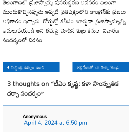
తెలంగాణ‌లో ప్ర‌జాస్వామ్య పున‌రుద్ధ‌ర‌ణ అవ‌స‌రం బ‌లంగా
ముందుకొచ్చిన‌ప్పుడు అప్ప‌టి ప్ర‌తిప‌క్షంలోని కాంగ్రెస్‌కు ప్ర‌జ‌లు
అధికారం ఇచ్చారు. కోర్టుల్లో క‌నీసం బూర్జువా ప్ర‌జాస్వామ్యాన్ని
అమ‌లుచేయండి అని త‌మ‌పై మోపిన కుట్ర కేసుల విచార‌ణ
సంద‌ర్భంలో విర‌సం
Post
మిట్టిండ్ల క‌య్య‌ల నుంచి..
తల్లి పేరుతో ఒక మొక్క ‘తండ్రి’ పేరుతో మొత్తం అడవి!
navigation
3 thoughts on “
టీఎం కృష్ణ: కళా సాంస్కృతిక
చర్చా సందర్భం
”
Anonymous
April 4, 2024 at 6:50 pm