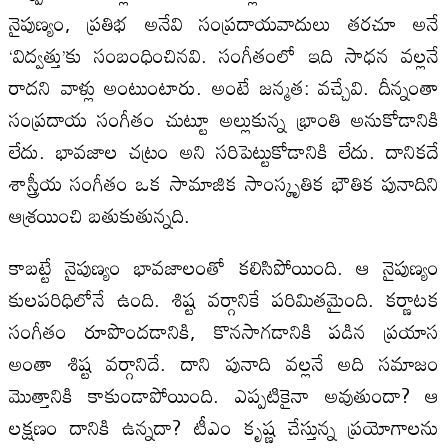
నైపుణ్యం, ప్రతిభ అనేవి సంప్రదాయవాదులు తరచూ అనే
‘విద్వత్తు’కు సంబంధించినవి. సంగీతంలో ఇది సాధన వల్లనే
రాదని వాళ్లు అంటుంటారు. అంటే జన్మత: వచ్చేవి. దీన్నంతా
సంప్రదాయ సంగీతం చుట్టూ అల్లుకున్న భ్రాంతి అనుకోడానికి
లేదు. భావజాల చట్రం అని సరిపెట్టుకోడానికి లేదు. దానికదే
శాస్త్రీయ సంగీతం ఒక సామాజిక సాంస్కృతిక భౌతిక పునాదిని
ఆశ్రయించి బతుకుతున్నది.
కాబట్టే నైపుణ్యం భావజాలంతో కలిసిపోయింది. ఆ నైపుణ్యం
కులపరిధిలోనే ఉంది. శిష్ట వర్గానికే పరిమితమైంది. కర్ణాటక
సంగీతం రూపొందడానికి, కొనసాగడానికి పడిన ప్రయాస
అంతా శిష్ట వర్గానిదే. దాని పునాది వల్లనే అది సమాజం
మొత్తానికి కాకుండాపోయింది. ఎప్పటికైనా అవుతుందా? ఆ
లక్షణం దానికి ఉన్నదా? టీఎం కృష్ణ చేస్తున్న ప్రయోగాలను