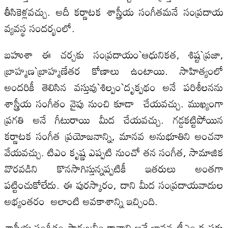
తీసికెళ్లవచ్చు. అదీ కర్ణాటక శాస్త్రీయ సంగీతమనే సంప్రదాయ
వ్యవస్థ సందర్భంలో.
బహుశా ఈ చర్చకు సంప్రదాయం`ఆధునికత, శిష్ట`ప్రజా,
బ్రాహ్మణ`బ్రాహ్మణేతర కోణాలు ఉంటాయి. సాహిత్యంలో
అందరికీ తెలిసిన వస్తువు`శిల్పం`దృక్పథం అనే పరిశీలనను
శాస్త్రీయ సంగీతం వైపు నుంచి కూడా చేయవచ్చు. ముఖ్యంగా
ప్రగతి అనే గీటురాయి మీద చేయవచ్చు. గడ్డకట్టిపోయిన
కర్ణాటక సంగీత ప్రయోజనాన్ని, మానవ అనుభూతిని అంచనా
వేయవచ్చు. టిఎం కృష్ణ ఎప్పటి నుంచో తన సంగీత, సామాజిక
వొరవడిని కొనసాగిస్తున్నప్పటికీ ఇతరులు అంతగా
పట్టించుకోలేదు. ఈ పురస్కారం, దాని మీద సంప్రదాయవాదుల
అభ్యంతరం అలాంటి అవకాశాన్ని ఇచ్చింది.
శాస్త్రీయ సంగీతం సార్వజనీం కావాలి అనే భావన టీఎం కృష్ణకు