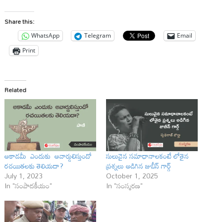
Share this:
WhatsApp
Telegram
Email
Print
Related
అకాడమీ ఎందుకు అవార్డులిస్తుందో
సులువైన సమాధానాలకంటే లోతైన
రచయితలకు తెలియదా?
ప్రశ్నలు అడిగిన జుబీన్ గార్గ్
July 1, 2023
October 1, 2025
In "సంపాదకీయం"
In "సంస్మరణ"