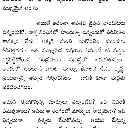
ముఖ్యమైన అంశం.
అయితే ఇదంతా అవతలి వైపున ఛాందసులు
ఉన్నందుకో, వాళ్ల నిరసనలో హిందుత్వ ఉన్నందుకో పరిమితం
కానక్కర లేదు. అక్కడి నుంచి ఇంకొంచెం ముందుకు
తీసికెళ్లవచ్చు. అతి ముఖ్యమైన విషయం ఏమంటే ఈ ఘర్షణ
గడ్డకట్టిపోయిన సంప్రదాయ వ్యవస్థలో జరుగుతున్నది.
అందులో ఉంటూనే దానిలో మార్పు తేవాలనే టిఎం కృష్ణ
ప్రయత్నాన్ని అప్పుడే గుర్తించగలం. దానికి కూడా మద్దతు
ప్రకటించగలం.
ఆయన తీసుకొస్తున్న మార్పులు ఎట్లాంటివి? అవి చివరికి
ఏమవుతాయి? అసలు ఆ రంగంలో మార్పులు సాధ్యమేనా? అని
ఎన్నయినా ప్రశ్నలు వేసుకోవచ్చు. ఆయన చేస్తున్న