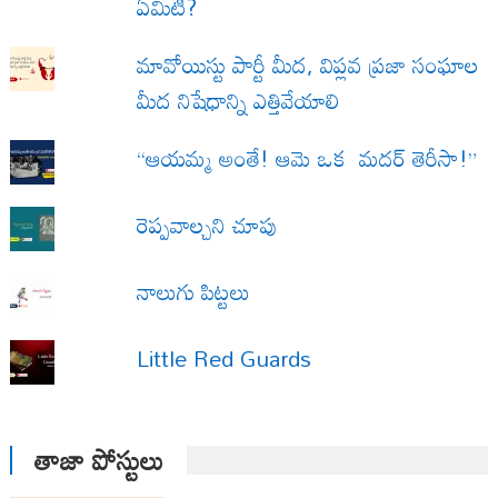
ఏమిటి?
మావోయిస్టు పార్టీ మీద, విప్లవ ప్రజా సంఘాల
మీద నిషేధాన్ని ఎత్తివేయాలి
“ఆయమ్మ అంతే! ఆమె ఒక మదర్ తెరీసా!”
రెప్పవాల్చని చూపు
నాలుగు పిట్టలు
Little Red Guards
తాజా పోస్టులు