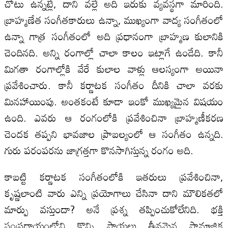
చోటు ఉన్నట్లే, దాని వల్లే అది ఇరుకు వ్యవస్థగా మారింది.
బ్రాహ్మణేత సంగీతకారులు ఉన్నా, ముఖ్యంగా వాద్య సంగీతంలో
ఉన్నా గాత్ర సంగీతంలో అది ప్రధానంగా బ్రాహ్మణ కులానికి
చెందినది. అన్ని రంగాల్లో చాలా కాలం ఇట్లాగే ఉండేది. కానీ
మిగతా రంగాల్లోకి వేరే కులాల వాళ్లు ఆలస్యంగా అయినా
ప్రవేశించారు. కానీ కర్ణాటక సంగీతం దీనికి చాలా వరకు
మినహాయింపు. అంతకంటే కూడా ఇంకో ముఖ్యమైన విషయం
ఉంది. ఎవరు ఆ రంగంలోకి ప్రవేశించినా బ్రాహ్మణీకరణ
చెందక తప్పని భావజాల ప్రాబల్యంలో ఆ సంగీతం ఉన్నది.
గురు పరంపరను జాగ్రత్తగా కొనసాగిస్తున్న రంగం అది.
కాబట్టి కర్ణాటక సంగీతంలోకి ఇతరులు ప్రవేశించినా,
కృష్ణలాంటి వారు ఎన్ని ప్రయోగాలు చేసినా దాని మౌలికతలో
మార్పు వస్తుందా? అనే ప్రశ్న తప్పించుకోలేనిది. భక్తి
సంప్రదాయంలోని కొన్ని పాయలు తీవ్రమైన సామాజిక