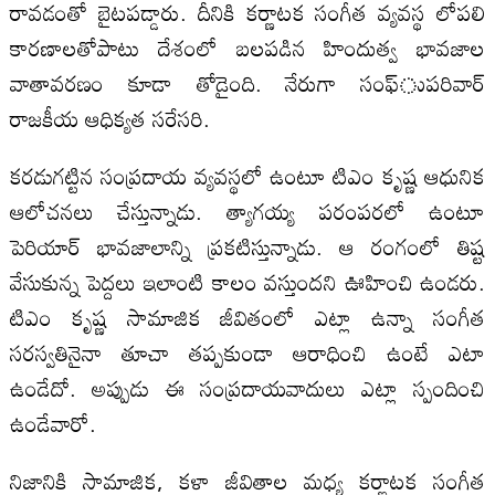
రావడంతో బైటపడ్డారు. దీనికి కర్ణాటక సంగీత వ్యవస్థ లోపలి
కారణాలతోపాటు దేశంలో బలపడిన హిందుత్వ భావజాల
వాతావరణం కూడా తోడైంది. నేరుగా సంఫ్‌ుపరివార్‌
రాజకీయ ఆధిక్యత సరేసరి.
కరడుగట్టిన సంప్రదాయ వ్యవస్థలో ఉంటూ టిఎం కృష్ణ ఆధునిక
ఆలోచనలు చేస్తున్నాడు. త్యాగయ్య పరంపరలో ఉంటూ
పెరియార్‌ భావజాలాన్ని ప్రకటిస్తున్నాడు. ఆ రంగంలో తిష్ట
వేసుకున్న పెద్దలు ఇలాంటి కాలం వస్తుందని ఊహించి ఉండరు.
టిఎం కృష్ణ సామాజిక జీవితంలో ఎట్లా ఉన్నా సంగీత
సరస్వతినైనా తూచా తప్పకుండా ఆరాధించి ఉంటే ఎటా
ఉండేదో. అప్పుడు ఈ సంప్రదాయవాదులు ఎట్లా స్పందించి
ఉండేవారో.
నిజానికి సామాజిక, కళా జీవితాల మధ్య కర్ణాటక సంగీత