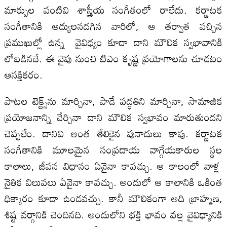
మార్పుల వంటివి శాస్త్రీయ సంగీతంలో రాలేదు. కర్ణాటక
సంగీతానికి ఆద్యులనదగిన వారిలో, ఆ తర్వాత వచ్చిన
ప్రముఖుల్లో ఉన్న వైవిధ్యం కూడా దాని మౌలిక స్వభావానికి
లోబడినదే. ఈ వైపు నుంచి టిఎం కృష్ణ ప్రయోగాలను చూడటం
ఆసక్తికరం.
పాటల టెక్ట్స్‌ను మార్చినా, పాడే పద్ధతిని మార్చినా, సామాజిక
ప్రయోజనాన్ని చేర్చినా దాని మౌలిక స్వభావం మారుతుందని
చెప్పలేం. దానివి అంత తేలికైన పునాదులు కావు. కర్ణాటక
సంగీతానికి మూలమైన సంప్రదాయ వాగ్గేయకారుల స్థల
కాలాలు, జీవన విధానం ఏవైనా కావచ్చు. ఆ కాలంలో వాళ్ల
నైతిక విలువలు ఏవైనా కావచ్చు. అందులో ఆ కాలానికి ఒకింత
ధిక్కారం కూడా ఉండవచ్చు. కానీ మౌలికంగా అది బ్రాహ్మణ,
శిష్ట వర్గానికి చెందినది. అందులోని భక్తి భావం వల్ల వైవిధ్యానికి