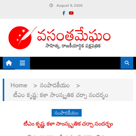
Skip
August 9, 2026
to
content
Home
>
సంపాదకీయం
>
టీఎం కృష్ణ: కళా సాంస్కృతిక చర్చా సందర్భం
సంపాదకీయం
టీఎం కృష్ణ: కళా సాంస్కృతిక చర్చా సందర్భం