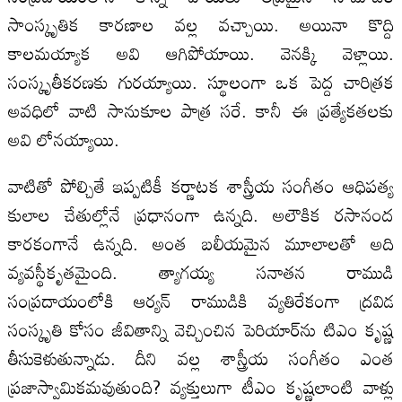
సాంస్కృతిక కారణాల వల్ల వచ్చాయి. అయినా కొద్ది
కాలమయ్యాక అవి ఆగిపోయాయి. వెనక్కి వెళ్లాయి.
సంస్కృతీకరణకు గురయ్యాయి. స్థూలంగా ఒక పెద్ద చారిత్రక
అవధిలో వాటి సానుకూల పాత్ర సరే. కానీ ఈ ప్రత్యేకతలకు
అవి లోనయ్యాయి.
వాటితో పోల్చితే ఇప్పటికీ కర్ణాటక శాస్త్రీయ సంగీతం ఆధిపత్య
కులాల చేతుల్లోనే ప్రధానంగా ఉన్నది. అలౌకిక రసానంద
కారకంగానే ఉన్నది. అంత బలీయమైన మూలాలతో అది
వ్యవస్థీకృతమైంది. త్యాగయ్య సనాతన రాముడి
సంప్రదాయంలోకి ఆర్యన్‌ రాముడికి వ్యతిరేకంగా ద్రవిడ
సంస్కృతి కోసం జీవితాన్ని వెచ్చించిన పెరియార్‌ను టిఎం కృష్ణ
తీసుకెళుతున్నాడు. దీని వల్ల శాస్త్రీయ సంగీతం ఎంత
ప్రజాస్వామికమవుతుంది? వ్యక్తులుగా టీఎం కృష్ణలాంటి వాళ్లు