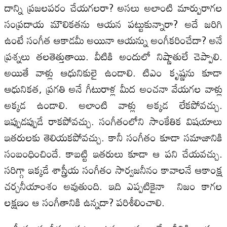
దాన్ని ప్రజలపరం చేయగలరా? అసలు అలాంటి మార్పురాగల
సంప్రదాయ మౌలికతను ఆయన పట్టుకున్నారా? అదే జరిగి
ఉంటే సంగీత ఆకాడమీ అయినా ఆయన్ను అంగీకరించేదా? అనే
ప్రశ్నలు తలతెత్తుతాయి. వీటికి అందులో నిష్ణాతులే చెప్పాలి.
అయితే వాళ్లు ఆధునికులై ఉండాలి. టిఎం కృష్ణను కూడా
ఆధునికత, ప్రగతి అనే గీటురాళ్ల మీద అంచనా వేయగల వాళ్లు
అక్కడ ఉండాలి. అలాంటి వాళ్లు అక్కడ లేకపోవచ్చు.
ఇప్పుడప్పుడే రాకపోవచ్చు. సంగీతంలోని సాంకేతిక విషయాలు
ఇతరులకు తెలియకపోవచ్చు. కానీ సంగీతం కూడా సమాజానికి
సంబంధించిందే. కాబట్టి ఇతరులు కూడా ఆ పని చేయవచ్చు.
సరిగ్గా ఇక్కడే శాస్త్రీయ సంగీతం సార్వజనీనం కావాలనే ఆకాంక్ష
చర్చనీయాంశం అవుతుంది. ఇది ఎప్పటికైనా నిజం కాగల
లక్షణం ఆ సంగీతానికి ఉన్నదా? పరిశీలించాలి.