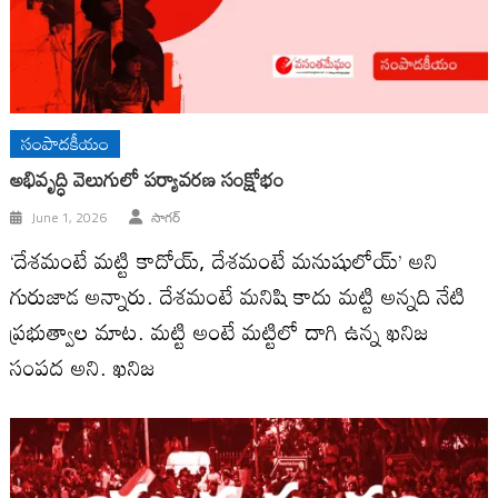
సంపాదకీయం
అభివృద్ధి వెలుగులో పర్యావరణ సంక్షోభం
June 1, 2026
సాగర్
‘దేశమంటే మట్టి కాదోయ్, దేశమంటే మనుషులోయ్’ అని
గురుజాడ అన్నారు. దేశమంటే మనిషి కాదు మట్టి అన్నది నేటి
ప్రభుత్వాల మాట. మట్టి అంటే మట్టిలో దాగి ఉన్న ఖనిజ
సంపద అని. ఖనిజ