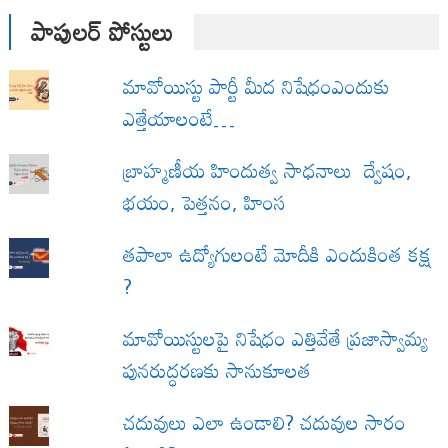
పాపులర్ పోస్టులు
మావోయిస్టు పార్టీ మీద నిషేధంఎందుకు
ఎత్తేయాలంటే…
బ్రాహ్మణీయ హిందుత్వ సాధనాలు ద్వేషం,
భయం, పెత్తనం, హింస
త‌పాలా ఉద్యోగులంటే మోదీకి ఎందుకింత కక్ష
?
మావోయిస్టులపై నిషేధం ఎత్తివేతే ప్రజాస్వామ్య
పునరుద్ధరణకు సానుకూలత
చదువులు ఎలా ఉండాలి? చదువుల సారం