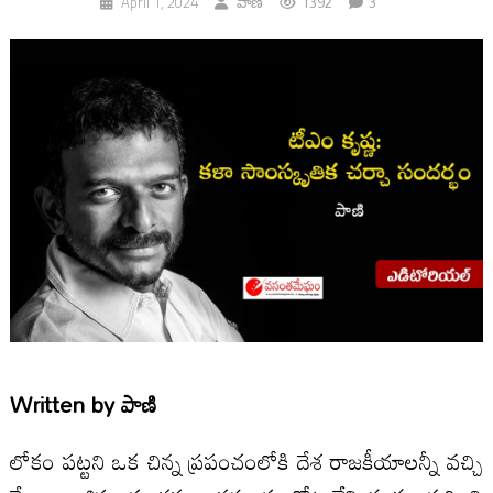
1392
3
April 1, 2024
పాణి
Written by
పాణి
లోకం పట్టని ఒక చిన్న ప్రపంచంలోకి దేశ రాజకీయాలన్నీ వచ్చి