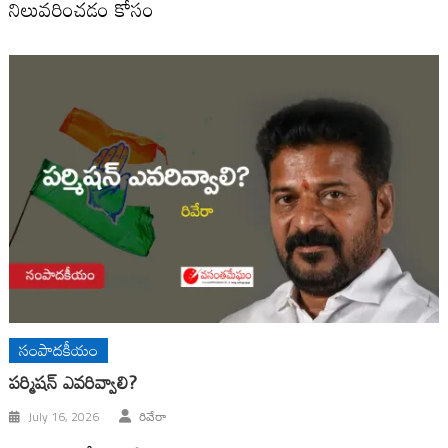
నిలువ‌రించ‌డం కోసం
సంపాదకీయం
ప‌ర్మిష‌న్ ఎవ‌రివ్వాలి?
July 16, 2026
రివేరా