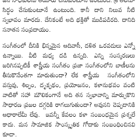
సిద్ధం చేసుకుంటూనే ఉంటుంది. కానీ దాని నిలువ నీటి
స్వభావం మారదు. దేనికంటే అది భక్తితో ముడిపడిరది. దానిది
సనాతన సంప్రదాయం.
సంగీతంలో దీనికి భిన్నమైన ఆదివాసీ, దళిత ఒరవడులు ఎన్నో
ఉన్నాయి. వీటి మధ్య దడి ఉన్నది. ఎన్ని సంస్కరణలు
జరిగినప్పటికీ శాస్త్రీయ సంగీతం ప్రజా సంగీతంలోని బాణీలను
తీసుకొనేంతగా మారుతుందా? లేక శాస్త్రీయ సంగీతంలోని
వస్తువు, శిల్పం, దృక్పథం, ప్రయోజనం, కళానుభవం వంటి
వాటితో సహా మౌలికంగానే అది తన స్వభావాన్ని మార్చుకొని
సాధారణ ప్రజల దగ్గరికి రాగలుగుతుందా? అవునని చెప్పడానికి
ఆధారాలేమీ లేవు. ఇవన్నీ కేవలం కళా సంబంధమైన ప్రశ్నలే
కాదు. మన సామాజిక సాంస్కృతిక గోదాకు సంబంధించినవి
కూడా.