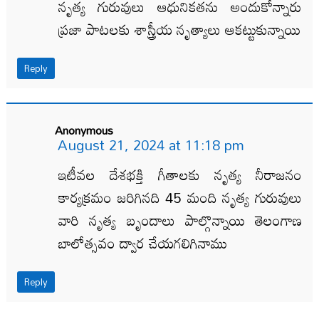
నృత్య గురువులు ఆధునికతను అందుకోన్నారు
ప్రజా పాటలకు శాస్త్రీయ నృత్యాలు ఆకట్టుకున్నాయి
Reply
Anonymous
August 21, 2024 at 11:18 pm
ఇటీవల దేశభక్తి గీతాలకు నృత్య నీరాజనం
కార్యక్రమం జరిగినది 45 మంది నృత్య గురువులు
వారి నృత్య బృందాలు పాల్గొన్నాయి తెలంగాణ
బాలోత్సవం ద్వార చేయగలిగినాము
Reply