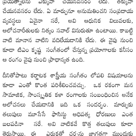
ప్రయత్నాలను ఎక్కువా చేయనవసరం లేదు. తక్కువా
చేయనవసరం లేదు. ఏ మార్పునూ అనుమతించని సంప్రదాయ
వ్యవస్థలు ఏవైనా సరే, అవి ఆధునిక విలువలకు,
ఆలోచనారీతులకు నిత్యం సవాల్‌ విసురుతూ ఉంటాయి. కాబట్టి
వాటి మానాన వాటిని వదిలేయడానికి లేదు. ఈ వైపు నుంచి
కూడా టిఎం కృష్ణ సంగీతంలో చేస్తున్న ప్రయోగాలకు కనీసం
ఆ రంగం వైపు నుంచి ప్రాధాన్యత ఉంది.
దీనితోపాటు కర్ణాటక శాస్త్రీయ సంగీతం లోపలి విషయాలను
కూడా ఎంతో కొంత పరిశీలించవచ్చు. ఒక రకంగా మన
సామాజిక, సాంస్కృతిక కళా రంగాలకు సంబంధించిన అనేక
ఆలోచనలు చేయడానికి ఇది ఒక సందర్భం. మార్పుకు
తలుపులు మూసేసే ఫాసిస్టు ఆధిపత్య ధోరణులు ఎంత
బలపడినా సరే. అవి వాటికవే కొత్త తలుపులు కూడా
తెరుస్తాయి. ఈ ఎరుకతో చర్చను జాగ్రత్తగా ముందుకు