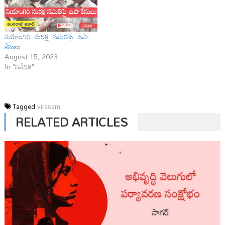
నియాంగిరి సురక్ష సమితిపై ఉపా
కేసులు
August 15, 2023
In "నివేదిక"
Tagged
virasam
RELATED ARTICLES