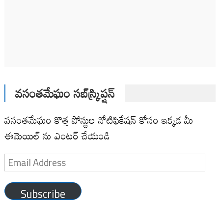
వసంతమేఘం సబ్‌స్క్రిప్షన్
వసంతమేఘం కొత్త పోస్టుల నోటిఫికేషన్ కోసం ఇక్కడ మీ
ఈమెయిల్ ను ఎంటర్ చేయండి
Email
Address
Subscribe