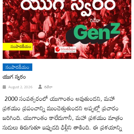
సంపాదకీయం
యుగ స్వ‌రం
August 2, 2026
రివేరా
2000 సంవ‌త్స‌రంలో యుగాంతం అవుతుంద‌ని, మ‌హా
ప్ర‌ళ‌యం ప్ర‌పంచాన్ని ముంచెత్తుతుంద‌ని అప్ప‌ట్లో ప్ర‌చారం
జ‌రిగింది. యుగాంతం కాలేదుగానీ, మ‌హా ప్ర‌ళ‌యం మాత్రం
సుడులు తిరుగుతూ ఇప్పుడ‌ది ఢిల్లీని తాకింది. ఈ ప్ర‌ళ‌యాన్ని