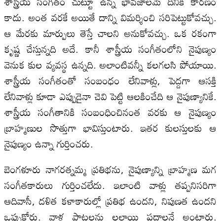
శాస్త్రీయ సంగీతం చుట్టూ ఉన్న భావజాలమే దీనికి కారణం
కాదు. అంత వరకే అయితే దాన్ని విమర్శించి సరిపెట్టుకోవచ్చు.
ఆ మేరకు మార్పులు తెస్తే చాలని అనుకోవచ్చు. ఒక రకంగా
కృష్ణ చేస్తున్నది అదే. కానీ శాస్త్రీయ సంగీతంలోని నైపుణ్యం
వెనుక కుల వ్యవస్థ ఉన్నది. అలాంటివన్నీ కలగలసి పోయాయి.
శాస్త్రీయ సంగీతంతో సంబంధం లేనివాళ్లు, పెద్దగా ఆసక్తి
లేనివాళ్లు కూడా ఎప్పుడైనా చెవి పెట్టి ఆలకించేది ఆ నైపుణ్యానికే.
శాస్త్రీయ సంగీతానికి సంబంధించినంత వరకు ఆ నైపుణ్యం
బ్రాహ్మణుల సొత్తుగా భావిస్తుంటారు. ఇతర కులస్తులకు ఆ
నైపుణ్యం ఉన్నా గుర్తించరు.
బెంగళూరు నాగరత్నమ్మ ప్రతిభను, నైపుణ్యాన్ని బ్రాహ్మణ మగ
సంగీతకారులు గుర్తించలేదు. ఇలాంటి వాళ్లు తప్పనిసరిగా
ఆదివాసీ, దళిత కళాకారుల్లో ప్రతిభ ఉందని, నిపుణత ఉందని
ఒప్పుకోరు. వాళ్ల పాటలను లల్లాయి పదాలనే అంటారు.