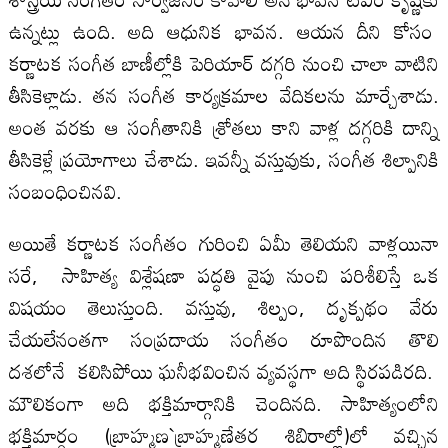
ఉన్నట్లు ఉంది. అది ఆధునిక భావన. ఆయన దీని కోసం
కర్ణాటక సంగీత బాణీల్లోకి పెరియార్‌ దగ్గరి నుంచి చాలా వాటిని
తీసికెళ్లాడు. తన సంగీత కార్యక్రమాల వేదికలను మార్చేశాడు.
అంత వరకు ఆ సంగీతానికి శ్రోతలు కాని వాళ్ల దగ్గరికి దాన్ని
తీసికెళ్లే ప్రయోగాలు చేశాడు. ఇవన్నీ వస్తువుకు, సంగీత శిల్పానికి
సంబంధించినవి.
అయితే కర్ణాటక సంగీతం గురించి ఏమీ తెలియని వాళ్లయినా
సరే, సాహిత్య విశ్లేషణా పద్ధతి వైపు నుంచి పరిశీలిస్తే ఒక
విషయం తెలుస్తుంది. వస్తువు, శిల్పం, దృక్పథం వేరు
చేయలేనంతగా సంప్రదాయ సంగీతం రూపొందిన తొలి
దశలోనే కలిసిపోయి ఘనీభవించిన వ్యవస్థగా అది స్థిరపడిరది.
మౌలికంగా అది భక్తిమార్గానికి చెందినది. సాహిత్యంలోని
భక్తిమార్గం (బ్రాహ్మణ`బ్రాహ్మణేతర శిబిరాల్లో)లో వచ్చిన