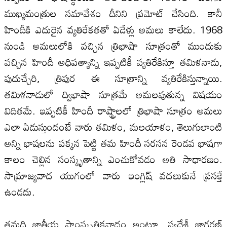
ముఖ్యమంత్రుల సమావేశం దీనిని ప్రమోట్‌ చేసింది. కానీ
హిందీకి ఎదురైన వ్యతిరేకతతో ఏడేళ్లు అమలు కాలేదు. 1968
నుండి అమలులోకి వచ్చిన త్రిభాషా సూత్రంతో ముందుకు
వచ్చిన హిందీ అధిపత్యాన్ని ఇప్పటికీ వ్యతిరేకిస్తూ తమిళనాడు,
పుదుచ్చేరి, త్రిపుర ఈ సూత్రాన్ని వ్యతిరేకిస్తున్నాయి.
తమిళనాడులో ద్విభాషా సూత్రమే అమలవుతున్న విషయం
విదితమే. ఇప్పటికీ హిందీ రాష్ట్రాలలో త్రిభాషా సూత్రం అమలు
ఎలా ఏడుస్తుందంటే వారు తమిళం, మలయాళం, తెలుగులాంటి
అన్ని భాషలను పక్కన పెట్టి తమ హిందీ సరసన రెండవ భాషగా
కాలం చెల్లిన సంస్కృతాన్ని ఎంచుకోవడం అతి సాధారణం.
సామ్రాజ్యవాద యుగంలో వారు ఇంగ్లిష్‌ వదలుకునే ప్రసక్తే
ఉండదు.
తమది జాతీయ సాంస్కృతికవాదం అంటూ, స్వదేశీ జాగరణ్‌