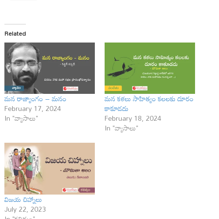
Related
మన రాజ్యాంగం – మనం
మన కళలు సాహిత్యం కలలకు దూరం
February 17, 2024
కాకూడదు
In "వ్యాసాలు"
February 18, 2024
In "వ్యాసాలు"
విజయ చిహ్నాలు
July 22, 2023
In "కవిత్వం"