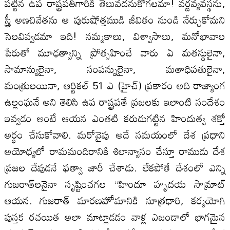
పట్టిన ఉప రాష్ట్ర‌ప‌తిగారికి తెలువదనుకోగలమా! వర్ణవ్యవస్థను,
స్త్రీ అణచివేతను ఆ పురుషోత్తముడి జీవితం నుండి నేర్చుకోమని
సెలవివ్వడమా ఇది! నమ్మకాలు, విశ్వాసాలు, మనోభావాల
పేరుతో మూఢ‌త్వాన్ని ప్రోత్సహించే వారు ఏ మతస్థులైనా,
సామాన్యులైనా, సంపన్నులైనా, మతాధిపతులైనా,
మంత్రులయినా, ఆర్టికల్‌ 51 ఎ (హైచ్‌) ప్రకారం అది రాజ్యాంగ
ఉల్లంఘనే అని తెలిసి ఉప రాష్ట్రపతే ప్రజలకు ఇలాంటి సందేశం
ఇవ్వడం అంటే ఆయన ఎంతటి కరుడుగట్టిన హిందుత్వ శక్తో
అర్థం చేసుకోవాలి. మరోవైపు అదే సమయంలో దేశ ప్రధాని
అయోధ్యలో రామ‌మందిరానికి శిలాన్యాసం చేస్తూ రాముడు దేశ
ప్రజల దేవుడనే ఫత్వా జారీ చేశాడు. లేకపోతే దేశంలో ఎన్ని
గుజరాత్‌లనైనా సృష్టించగల “హిందూ హృదయ సామ్రాట్
ఆయన. గుజరాత్‌ మారణహోమానికి సూత్రధారి, కర్మయోగి
పుస్తక రచయిత అలా మాట్లాడడం వాళ్ల ఎజండాలో భాగమైన