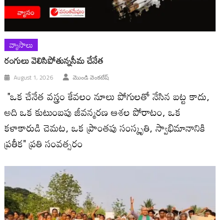
వ్యాసాలు
రంగులు వెలిసిపోతున్న‌సీమ చేనేత
August 1, 2026
మొండి వెంకటేష్
"ఒక చేనేత వస్త్రం కేవలం నూలు పోగులతో నేసిన బట్ట కాదు,
అది ఒక కుటుంబపు జీవన్మరణ ఆశల పోరాటం, ఒక
కళాకారుడి చెమట, ఒక ప్రాంతపు సంస్కృతి, స్వాభిమానానికి
ప్రతీక" ప్రతి సంవత్సరం