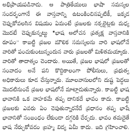
అభిప్రాయపడినాడు. ఆ పాత్రికేయులు భాషా సమస్యల
సందర్భంగానే ఈ వాస్తవాన్ని ఉటంకించినప్పటికీ, ఇక్కడ
చెప్పుకోవలసిన విషయం ఏమంటే ప్రజలకు నక్సలైట్లకు మధ్య
మొదటే చెప్పుకున్నట్టు *భాష ఆలోచన ప్రత్యక్ష వాస్తవానికి
రూపం” కాబట్టి ప్రజల మౌలిక సమస్యలను వారి భాషలోనే
వారితో పంచుకుంటున్నందున వారు ప్రజలతో మిళితమయ్యారు.
వారితో తాదాత్యం చెందారు. అయితే, ప్రజల భాషలో ప్రజలతో
సంవాదం అనే పని కొద్దికాలంగా పోలీసులు, ప్రభుత్వ
అధికారులు కూడ చేస్తున్నారు. మూలవాసులలోని దుష్ట పెద్దలు
మొదటినుండే ప్రజల భాషలోనే మాట్లాడుతున్నారు. కాబట్టి భాష
భావానికి ఒక వాహకమే తప్ప దానికదే భావం కాదు. కాబట్టి
ప్రజలకు ఎవరు ఏం చెపుతున్నారనేదే ప్రధానం తప్ప భాషే
భావానితో సంబంధం లేకుండా దగ్గరికి చేర్చదు. భావం తమదైతే
భాష నేర్చుకోవడం బ్రహ్మ విద్య ఏమీ కాదు. ఇది గ్రహించాలి.