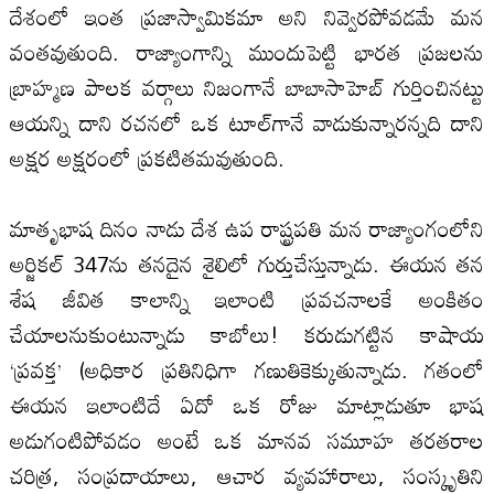
దేశంలో ఇంత ప్రజాస్వామికమా అని నివ్వెరపోవడమే మన
వంతవుతుంది. రాజ్యాంగాన్ని ముందుపెట్టి భారత ప్రజలను
బ్రాహ్మణ పాలక వర్గాలు నిజంగానే బాబాసాహెబ్‌ గుర్తించినట్టు
ఆయన్ని దాని రచనలో ఒక టూల్‌గానే వాడుకున్నారన్నది దాని
అక్షర అక్షరంలో ప్రకటితమవుతుంది.
మాతృభాష దినం నాడు దేశ ఉప రాష్ట్రపతి మన రాజ్యాంగంలోని
అర్జికల్‌ 347ను తనదైన శైలిలో గుర్తుచేస్తున్నాడు. ఈయన తన
శేష జీవిత కాలాన్ని ఇలాంటి ప్రవచనాలకే అంకితం
చేయాలనుకుంటున్నాడు కాబోలు! కరుడుగట్టిన కాషాయ
‘ప్రవక్త’ (అధికార ప్రతినిధిగా గణుతికెక్కుతున్నాడు. గతంలో
ఈయన ఇలాంటిదే ఏదో ఒక రోజు మాట్లాడుతూ భాష
అడుగంటిపోవడం అంటే ఒక మానవ సమూహ తరతరాల
చరిత్ర, సంప్రదాయాలు, ఆచార వ్యవహారాలు, సంస్కృతిని