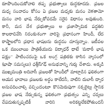
రూపొందించుకోవాలి తప్ప ప్రభుత్వాలు రుద్దకూడదు. ప్రజల
మధ్య సంవాదం కోసం ఏ ప్రజల మధ్యకు మనం వెళతామో
మనం వారి భాష నేర్చుకోవడమే సరైన విధానం అవుతుంది.
కానీ, మన దేశ ప్రభుత్వాలు అ ప్రజాస్వామిక పద్ధతిని
కాలరాచివేసి నిరంకుశంగా వారిపై ప్రధానంగా హిందీ, లేద
రాష్ట్రాలలోని ప్రధాన భాషలను రుద్దడం చూస్తున్నాం. ఇటీవల
ఒక ముంబాయి పాత్రికేయుడు విద్యాధర్‌ ధాటే ‘మరాఠీ భాష
పక్షం” పాటించడంపై ఒక అంగ్ల పత్రికకు రాసిన వ్యాసంలో
(భాషా సమస్యలు) ఛత్తీస్‌గఢ్‌ అనుభవాన్ని గుర్తు చేశాడు. అక్కడి
ముఖ్యమంత్రి అదివాసీ ప్రజలతో హిందీలో మాట్లాడిన ఫలితంగా
ఆయన భావాలు ప్రజలకు అర్థం కాలేదనీ, వాటిని దుబాసీ ద్వార
అనువదించాల్సి వచ్చిందంటూ కొసమెరుపుగా నక్సలైట్లు స్థానిక
ప్రజల భాష నేర్చుకున్న ఫలితంగా ప్రభుత్వం ఎన్ని చర్యలు
చేపడుతున్నప్పటికీ వారిని అరికట్టలేకపోతుందనీ