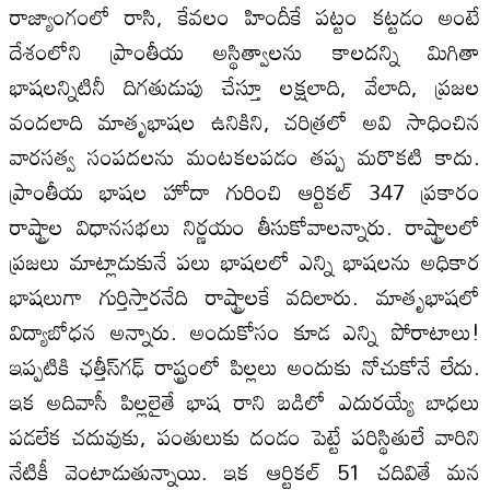
రాజ్యాంగంలో రాసి, కేవలం హిందీకే పట్టం కట్టడం అంటే
దేశంలోని ప్రాంతీయ అస్థిత్వాలను కాలదన్ని మిగితా
భాషలన్నిటినీ దిగతుడుపు చేస్తూ లక్షలాది, వేలాది, ప్రజల
వందలాది మాతృభాషల ఉనికిని, చరిత్రలో అవి సాధించిన
వారసత్వ సంపదలను మంటకలపడం తప్ప మరొక‌టి కాదు.
ప్రాంతీయ భాషల హోదా గురించి ఆర్టికల్‌ 347 ప్రకారం
రాష్ట్రాల విధానసభలు నిర్ణయం తీసుకోవాలన్నారు. రాష్ట్రాలలో
ప్రజలు మాట్లాడుకునే పలు భాషలలో ఎన్ని భాషలను అధికార
భాషలుగా గుర్తిస్తారనేది రాష్ట్రాలకే వదిలారు. మాతృభాషలో
విద్యాబోధన అన్నారు. అందుకోసం కూడ ఎన్ని పోరాటాలు!
ఇప్పటికి ఛత్తీస్‌గఢ్‌ రాష్ట్రంలో పిల్లలు అందుకు నోచుకోనే లేదు.
ఇక అదివాసీ పిల్లలైతే భాష రాని బడిలో ఎదురయ్యే బాధలు
పడలేక చదువుకు, పంతులుకు దండం పెట్టే పరిస్థితులే వారిని
నేటికీ వెంటాడుతున్నాయి. ఇక ఆర్టికల్‌ 51 చదివితే మన