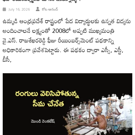
July 16, 2026
కోట ఆనంద్
ఉమ్మడి ఆంధ్రప్రదేశ్ రాష్ట్రంలో పేద విద్యార్థులకు ఉన్నత విద్యను
అందించాలనే లక్ష్యంతో 2008లో అప్పటి ముఖ్యమంత్రి
వై.ఎస్. రాజశేఖరరెడ్డి ఫీజు రీయింబర్స్‌మెంట్ పథకాన్ని
అధికారికంగా ప్రవేశపెట్టారు. ఈ పథకం ద్వారా ఎస్సీ, ఎస్టీ,
బీసీ,