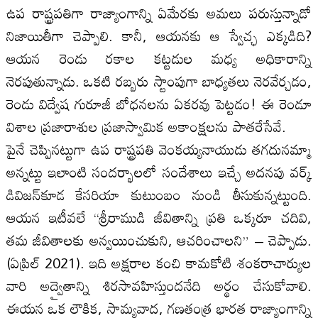
ఉప రాష్ట్రపతిగా రాజ్యాంగాన్ని ఏమేరకు అమలు పరుస్తున్నాడో
నిజాయితీగా చెప్పాలి. కానీ, ఆయ‌న‌కు ఆ స్వేచ్ఛ‌ ఎక్కడిది?
ఆయన రెండు రకాల కట్టడుల మధ్య అధికారాన్ని
నెరపుతున్నాడు. ఒకటి రబ్బరు స్టాంపుగా బాధ్యతలు నెరవేర్చడం,
రెండు విద్వేష గురూజీ బోధనలను ఏకరవు పెట్టడం! ఈ రెండూ
విశాల ప్రజారాశుల ప్రజాస్వామిక అకాంక్షలను పాతరేసేవే.
పైనే చెప్పినట్టుగా ఉప రాష్ట్ర‌ప‌తి వెంక‌య్య‌నాయుడు తగదునమ్మా
అన్నట్టు ఇలాంటి సందర్భాలలో సందేశాలు ఇచ్చే అదనపు వర్క్‌
డివిజన్‌కూడ కేసరియా కుటుంబం నుండి తీసుకున్నట్టుంది.
ఆయన ఇటీవలే “శ్రీరాముడి జీవితాన్ని ప్రతి ఒక్కరూ చదివి,
తమ జీవితాలకు అన్వ‌యించుకుని, ఆచరించాలని” – చెప్పాడు.
(ఏప్రిల్‌ 2021). ఇది అక్షరాల కంచి కామకోటి శంకరాచార్యుల
వారి అద్వైతాన్ని శిరసావహిస్తుందనేది అర్థం చేసుకోవాలి.
ఈయన ఒక లౌకిక, సామ్యవాద, గణతంత్ర భారత రాజ్యాంగాన్ని