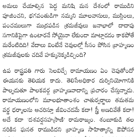
అమలు చేయాల్సిన పెద్ద మనిషి మన దేశంలో రాముడిని
పూజించని, భగవంతుడిగా నమ్మని మూలవాసులు, ముస్లింలు,
పంచములుగా ముద్రపడిన శ్రమజీవులు జనాభాలో దాదాపు
సగానికిపైగా ఉంటారనే సోయైనా లేకుండా మాట్లాడడం కాకపోతే
మరేంటిదిది! వేదాలు వింటేనే చెవులల్లో సీసం పోసిన బ్రాహ్మణం
శ్రమజీవులకు చదివే హక్కునెక్కడిచ్చింది?
ఉప రాష్ట్రపతి గారు సెలవిచ్చే రామాయణం ఏం చెపుతోందో
ఈయనకు తెలియక కాదు. తెలిసేఅధికార దుర్వినియోగానికి
పాల్పడుతూ పాలకవర్గ బ్రాహ్మణవాదాన్ని ప్రచారం చేస్తున్నాడు.
రామాయణంలోని మూలభూతాంశం చాతుర్వర్జాలు తమతమ
వర్ణ ధర్మాలను ఆచరిస్తూ జీవించడమే కదా! స్త్రీ అణచివేతే కదా!
అదే కదా ‘దశవర్షసహస్రాణి’ రామరాజ్యం. శంబూకుడి తల
నరికిన ఘనత రాముడిదని బ్రాహ్మణ సాహిత్యాన్ని ఔపోసన