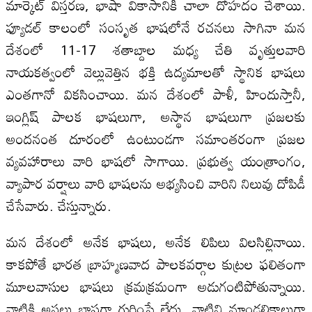
మార్కెట్‌ విస్తరణ, భాషా వికాసానికి చాలా దోహదం చేశాయి.
ఫ్యూడల్‌ కాలంలో సంసృత భాషలోనే రచనలు సాగినా మన
దేశంలో 11-17 శతాబ్దాల మధ్య చేతి వృత్తులవారి
నాయకత్వంలో వెల్లువెత్తిన భక్తి ఉద్యమాలతో స్థానిక భాషలు
ఎంతగానో వికసించాయి. మన దేశంలో పాళీ, హిందుస్తానీ,
ఇంగ్లిష్‌ పాలక భాషలుగా, అస్థాన భాషలుగా ప్రజలకు
అందనంత దూరంలో ఉంటుండగా సమాంతరంగా ప్రజల
వ్యవహారాలు వారి భాషలో సాగాయి. ప్రభుత్వ యంత్రాంగం,
వ్యాపార వర్షాలు వారి భాషలను అభ్యసించి వారిని నిలువు దోపిడీ
చేసేవారు. చేస్తున్నారు.
మన దేశంలో అనేక భాషలు, అనేక లిపిలు విలసిల్లినాయి.
కాకపోతే భారత బ్రాహ్మణవాద పాలకవర్గాల కుట్రల ఫలితంగా
మూలవాసుల భాషలు క్రమక్రమంగా అడుగంటిపోతున్నాయి.
వాటికి అసలు భాషగా గుర్తింపే లేదు. వాటిని మాండలికాలుగా