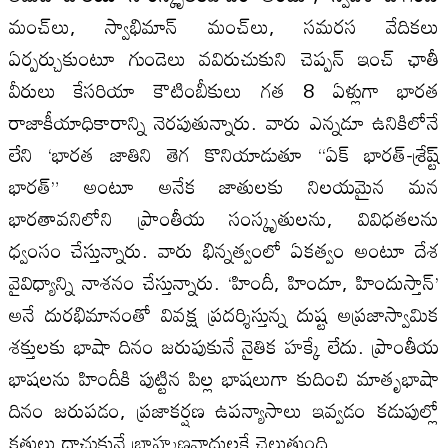
మంచ్‌లు, స్వాభిమాన్‌ మంచ్‌లు, సమరస వేదికలు
ఏర్పర్చుకుంటూ గుండెలు వవిరుచుకుని చెప్పన్‌ ఇంచ్‌ ఛాతీ
వీరులు కేసరియా కౌటింబీకులు గత 8 ఏళ్లుగా భారత
రాజాకీయాధికారాన్ని నెరపుతున్నారు. వారు ఎన్నడూ ఉనికిలోనే
లేని ‘భారత జాతిని తెగ కొనియాడుతూ “ఏక్‌ భారత్‌-శ్రేష్ట్‌
భారత్‌” అంటూ అనేక జాతులకు నిలయమైన మన
భారతావనిలోని ప్రాంతీయ సంస్కృతులను, వివిధతలను
ధ్వంసం చేస్తున్నారు. వారు భిన్నత్వంలో ఏకత్వం అంటూ దేశ
వైవిధ్యాన్ని నాశనం చేస్తున్నారు. ‘హిందీ, హిందూ, హిందుస్తాన్‌’
అనే దురభిమానంతో వివక్ష ప్రదర్శిస్తున్న దుష్ట అప్రజాస్వామిక
శక్తులకు భాషా దినం జరుపుకునే నైతిక హక్కే లేదు. ప్రాంతీయ
భాషలను హిందీకి పుట్టిన పిల్ల భాషలుగా కుదించి మాతృభాషా
దినం జరుపడం, ప్రజాకర్షణ ఉపన్యాసాలు ఇవ్వడం కడుపుల్లో
కత్తులు దాచుకునే బ్రాహ్మణవాదులకే చెల్లుతుంది.