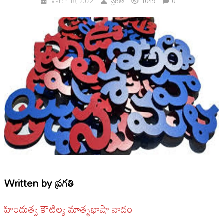
1049
0
March 18, 2022
ప్ర‌గ‌తి
Written by
ప్ర‌గ‌తి
హిందుత్వ కౌటిల్య మాతృభాషా వాదం