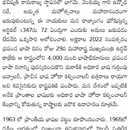
భవిష్యత్‌ రామరాజ్య స్థాపనలో భాగమే. వెంక‌య్య‌ గారి ఉద్బోధ
సరే, అమృత మహోత్సవాలు మహాదానందంగా
జరుపుకుంటున్న ఈ నాయకులు మన రాజ్యాంగం ఘోషిస్తున్న
అర్జికల్‌ ౩347ను 72 ఏండ్లుగా ఎందుకు అమలు జరుపడం
లేదనేది ఒక్కసారి అలోచించాలి. అక్షరాల 2022 సంవత్సరం
ప్రపంచ భాషా దినం రోజు 29వ మహారాష్ట్ర ముఖ్యమంత్రి ఉద్దవ్‌
ఠాక్రేకు ఆ రాష్ట్రంలోని 4,000 మంది భాషాభిమానులు ప్రపంచ
భాషా దినాన్ని పురస్కరించుకొని మరాఠీకి అధికార భాష గుర్తింపు
ఇవ్వాలనీ, ప్రాచీన భాష హోదా కల్పించాలనీ ఉత్తరాలు రాయగా
అవి శివసైనికుడు రాష్ట్రపతికి పంపాడు. మన దేశంలో ఇప్పటికి
అనేక ప్రాంతాల భాషలకు అధికార భాషా హోదా కల్పించాలనీ
కేంద్రాన్ని కోరుతున్న రాష్ట్రాలకు ఇదొక ఉదాహరణ మాత్రమే.
1963 లో ప్రాంతీయ భాషల చట్టం రూపొందించారు. 1965లో
దక్షిణ భారతంలో ముఖ్యంగా తమిళనాడులో హిందీ వ్యతిరేక