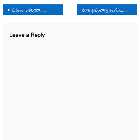
Post
మరణం అతనిదేనా….
నేనొక ప్రపంచాన్ని కలగంటున్నాను
navigation
Leave a Reply