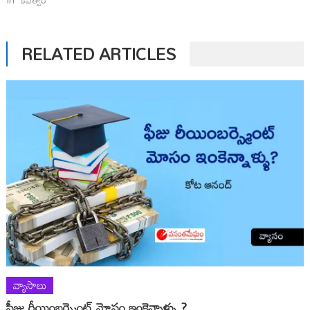
RELATED ARTICLES
వ్యాసాలు
ఫీజు రీయింబర్స్మెంట్ మోసం ఇంకెన్నాళ్ళు ?