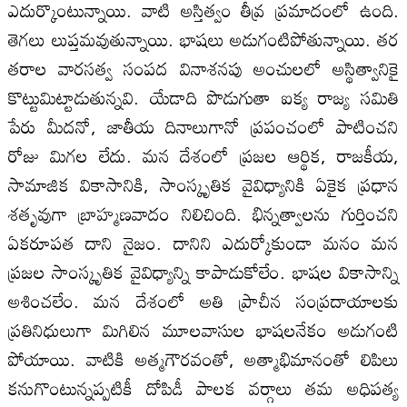
ఎదుర్కొంటున్నాయి. వాటి అస్తిత్వం తీవ్ర ప్రమాదంలో ఉంది.
తెగలు లుప్తమవుతున్నాయి. భాషలు అడుగంటిపోతున్నాయి. తర
తరాల వారసత్వ సంపద వినాశనపు అంచులలో అస్థిత్వానికై
కొట్టుమిట్టాడుతున్నవి. యేడాది పొడుగుతా ఐక్య రాజ్య సమితి
పేరు మీదనో, జాతీయ దినాలుగానో ప్రపంచంలో పాటించని
రోజు మిగల లేదు. మన దేశంలో ప్రజల ఆర్థిక, రాజకీయ,
సామాజిక వికాసానికి, సాంస్కృతిక వైవిధ్యానికి ఏకైక ప్రధాన
శతృవుగా బ్రాహ్మణవాదం నిలిచింది. భిన్నత్వాలను గుర్తించని
ఏకరూపత దాని నైజం. దానిని ఎదుర్కోకుండా మనం మన
ప్రజల సాంస్కృతిక వైవిధ్యాన్ని కాపాడుకోలేం. భాషల వికాసాన్ని
అశించలేం. మన దేశంలో అతి ప్రాచీన సంప్రదాయాలకు
ప్రతినిధులుగా మిగిలిన మూలవాసుల భాషలనేకం అడుగంటి
పోయాయి. వాటికి అత్మగౌరవంతో, అత్మాభిమానంతో లిపిలు
కనుగొంటున్నప్పటికీ దోపిడీ పాలక వర్గాలు తమ అధిపత్య