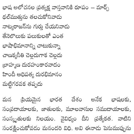
భాష అలోచనల ప్రత్యక్ష వాస్తవానికి రూపం – మార్చ్‌
థ‌ల్‌ముత్తును త‌ల‌చుకోనివాడు
నాట్య‌రాజ‌న్‌ను గుర్తు చేయనివాడు
తేనెలొలుకు ప‌లుకుల‌తో ఎంత
భాషాభిమానాన్ని చాటుకున్నా
చాణక్య‌నీతి చెల్ల‌దుగాక చెల్ల‌దు
బ్రాహ్మ‌ణ దుర‌హంకార‌వాదం
హిందీ ఆధిప‌త్య దుర‌భిమానం
మ‌ట్టిగ‌ర‌వ‌క త‌ప్ప‌దు
మన ప్రియమైన భారత దేశం అనేక భాషలకు,
సంప్రదాయాలకు, జాతులకు, మూలవాసుల సముదాయాలకు,
సంస్కృతులకు నిలయం. వైవిధ్యం దీని ప్రత్యేకత. వాటిని
సంరక్షించుకోవడం మనందరి విధి. అవి ఈనాడు పెనుముప్పును