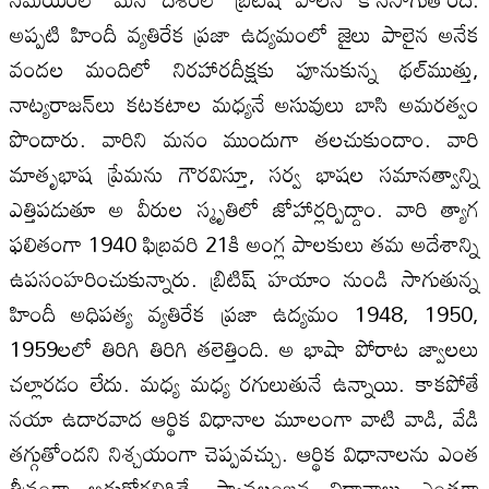
అప్పటి హిందీ వ్యతిరేక ప్రజా ఉద్యమంలో జైలు పాలైన అనేక
వందల మందిలో నిరహారదీక్షకు పూనుకున్న థల్‌ముత్తు,
నాట్యరాజన్‌లు కటకటాల మధ్యనే అసువులు బాసి అమరత్వం
పొందారు. వారిని మనం ముందుగా తలచుకుందాం. వారి
మాతృభాష ప్రేమను గౌరవిస్తూ, సర్వ భాషల సమానత్వాన్ని
ఎత్తిపడుతూ అ వీరుల స్మృతిలో జోహార్లర్పిద్దాం. వారి త్యాగ
ఫలితంగా 1940 ఫిబ్రవరి 21కి అంగ్ల పాలకులు తమ అదేశాన్ని
ఉపసంహరించుకున్నారు. బ్రిటిష్‌ హయాం నుండి సాగుతున్న
హిందీ అధిపత్య వ్యతిరేక ప్రజా ఉద్యమం 1948, 1950,
1959లలో తిరిగి తిరిగి తలెత్తింది. అ భాషా పోరాట జ్వాలలు
చల్లారడం లేదు. మధ్య మధ్య రగులుతునే ఉన్నాయి. కాకపోతే
నయా ఉదారవాద ఆర్థిక విధానాల మూలంగా వాటి వాడి, వేడి
తగ్గుతోందని నిశ్చయంగా చెప్పవచ్చు. ఆర్థిక విధానాలను ఎంత
తీవ్రంగా అడ్డుకోగలిగితే, స్వావలంబన విధానాలు ఎంతగా