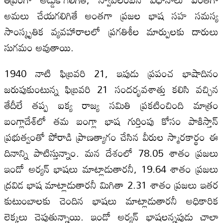
అమలు చేయగలిగితే అంతగా ప్రజల భాష సహ సమస్య
సాంస్కృతిక వ్యవహారాలలో ప్రగతిశీల మార్పులకు దారులు
సుగమం అవుతాయి.
1940 నాటి ఫిబ్రవరి 21, ఇపుడు ప్రపంచ భాషాదినం
జరుపుకుంటున్న ఫిబ్రవరి 21 సందర్భవశాత్తు కలిసి వచ్చిన
తేదీలే తప్ప ఐక్య రాజ్య సమితి ప్రకటించింది మాత్రం
బంగ్లాదేశ్‌లో తమ బంగ్లా భాష గుర్తింపు కోసం పాకిస్తాన్‌
ప్రభుత్వంతో పోరాడి ప్రాణత్యాగం చేసిన వీరుల స్మారకార్థం ఈ
దినాన్ని పాటిస్తున్నాం. మన దేశంలో 78.05 శాతం ప్రజలు
ఇండో అర్యన్‌ భాషలు మాట్లాడుతారనీ, 19.64 శాతం ప్రజలు
ద్రవిడ భాష మాట్లాడుతారనీ మిగితా 2.31 శాతం ప్రజలు ఇతర
కుటుంబాలకు చెందిన భాషలు మాట్లాడుతారనీ అధికారిక
లెక్కలు చెపుతున్నాయి. ఇండో అర్యన్‌ భాషలన్నపుడు చాలా