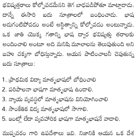
భవిష్యత్తరాలు కోల్పోవడమేనని తెగ బాధపడిపోతూ మాట్లాడాడు.
దాన్నే ఈసారి ఐదు సూత్రాలలో బంధించాడు. భాష
అడుగంటిపోవడం అంటే అస్థిత్వాన్ని కోల్పోవడం అంటున్నాడు.
ఒక జాతి యొక్క గతాన్ని భాష ద్వార భవిష్యత్తు తరాలకు
అందించాలి అంటూ అది మనిషి మూలాలను తెలుపుతుంది అని
బహు చక్కగా బోధిస్తున్నాడు. ఆయన పాటించాలనీ చెపుతున్న
ఐదు సూత్రాలు:
ప్రాథమిక విద్యా మాతృభాషలో బోధించాలి
పరిపాలనా భాషగా మాతృభాష ఉండాలి.
న్యాయ వ్యవస్థలో మాతృభాషను వినియోగించాలి
సాంకేతిక విద్య మాతృభాషలో సాగాలి.
ఇంట్లో లేదా వ్యవహారిక భాషగా మాతృభాషనే వాడాలి.
ముప్పవరం గారి ఉపదేశాలు ఇవి. నిజానికి ఆయన ఒక దేశ