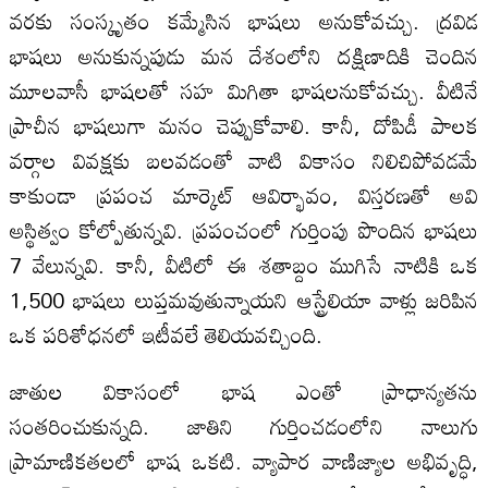
వరకు సంస్కృతం కమ్మేసిన భాషలు అనుకోవచ్చు. ద్రవిడ
భాషలు అనుకున్నపుడు మన దేశంలోని దక్షిణాదికి చెందిన
మూలవాసీ భాషలతో సహ మిగితా భాషలనుకోవచ్చు. వీటినే
ప్రాచీన భాషలుగా మనం చెప్పుకోవాలి. కానీ, దోపిడీ పాలక
వర్గాల వివక్షకు బలవడంతో వాటి వికాసం నిలిచిపోవడమే
కాకుండా ప్రపంచ మార్కెట్‌ ఆవిర్భావం, విస్తరణతో అవి
అస్థిత్వం కోల్పోతున్నవి. ప్రపంచంలో గుర్తింపు పొందిన భాషలు
7 వేలున్నవి. కానీ, వీటిలో ఈ శతాబ్దం ముగిసే నాటికి ఒక
1,500 భాషలు లుప్త‌మ‌వుతున్నాయ‌ని ఆస్ట్రేలియా వాళ్లు జరిపిన
ఒక పరిశోధనలో ఇటీవలే తెలియవచ్చింది.
జాతుల వికాసంలో భాష ఎంతో ప్రాధాన్యతను
సంతరించుకున్నది. జాతిని గుర్తించడంలోని నాలుగు
ప్రామాణికతలలో భాష ఒకటి. వ్యాపార వాణిజ్యాల అభివృద్ధి,