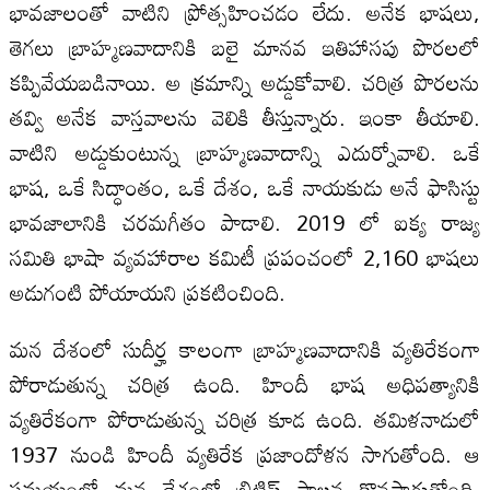
భావజాలంతో వాటిని ప్రోత్సహించడం లేదు. అనేక భాషలు,
తెగలు బ్రాహ్మణవాదానికి బలై మానవ ఇతిహాసపు పొరలలో
క‌ప్పివేయబడినాయి. అ క్రమాన్ని అడ్డుకోవాలి. చరిత్ర పొరలను
తవ్వి అనేక వాస్తవాలను వెలికి తీస్తున్నారు. ఇంకా తీయాలి.
వాటిని అడ్డుకుంటున్న బ్రాహ్మణవాదాన్ని ఎదుర్నోవాలి. ఒకే
భాష, ఒకే సిద్ధాంతం, ఒకే దేశం, ఒకే నాయకుడు అనే ఫాసిస్టు
భావజాలానికి చరమగీతం పాడాలి. 2019 లో ఐక్య రాజ్య
సమితి భాషా వ్యవహారాల కమిటీ ప్రపంచంలో 2,160 భాషలు
అడుగంటి పోయాయని ప్రకటించింది.
మన దేశంలో సుదీర్హ కాలంగా బ్రాహ్మణవాదానికి వ్యతిరేకంగా
పోరాడుతున్న చరిత్ర ఉంది. హిందీ భాష అధిపత్యానికి
వ్యతిరేకంగా పోరాడుతున్న చరిత్ర కూడ ఉంది. తమిళనాడులో
1937 నుండి హిందీ వ్యతిరేక ప్రజాందోళన సాగుతోంది. ఆ
సమయంలో మన దేశంలో బ్రిటిష్‌ పాలన కొనసాగుతోంది.