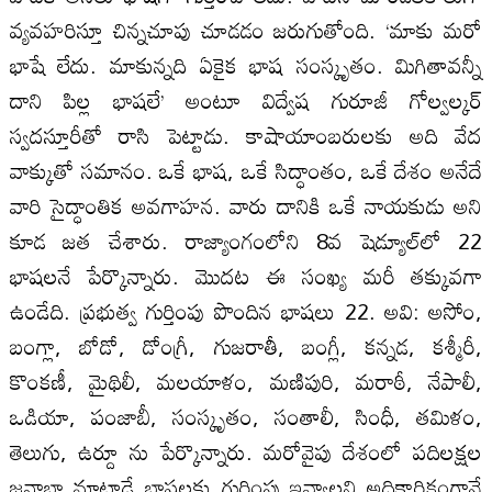
వ్యవహరిస్తూ చిన్నచూపు చూడడం జరుగుతోంది. ‘మాకు మరో
భాషే లేదు. మాకున్నది ఏకైక భాష సంస్కృతం. మిగితావన్నీ
దాని పిల్ల భాషలే’ అంటూ విద్వేష గురూజీ గోల్వల్కర్‌
స్వదస్తూరీతో రాసి పెట్టాడు. కాషాయాంబరులకు అది వేద
వాక్కుతో సమానం. ఒకే భాష, ఒకే సిద్ధాంతం, ఒకే దేశం అనేదే
వారి సైద్ధాంతిక అవగాహన. వారు దానికి ఒకే నాయకుడు అని
కూడ జత చేశారు. రాజ్యాంగంలోని 8వ షెడ్యూల్‌లో 22
భాషలనే పేర్కొన్నారు. మొదట ఈ సంఖ్య మరీ తక్కువగా
ఉండేది. ప్రభుత్వ గుర్తింపు పొందిన భాషలు 22. అవి: అసోం,
బంగ్లా, బోడో, డోంగ్రీ, గుజరాతీ, బంగ్లీ, కన్నడ, కశ్మీరీ,
కొంకణీ, మైథిలీ, మలయాళం, మణిపురి, మరాఠీ, నేపాలీ,
ఒడియా, పంజాబీ, సంస్కృతం, సంతాలీ, సింధీ, తమిళం,
తెలుగు, ఉర్దూ ను పేర్కొన్నారు. మరోవైపు దేశంలో పదిలక్షల
జనాభా మాట్లాడే భాషలకు గుర్తింపు ఇవ్వాలని అధికారికంగానే