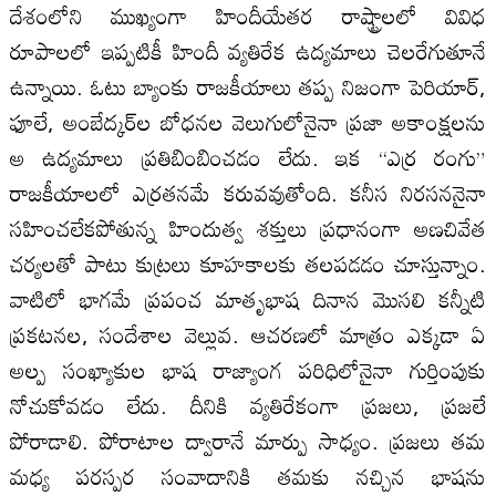
దేశంలోని ముఖ్యంగా హిందీయేతర రాష్ట్రాలలో వివిధ
రూపాలలో ఇప్పటికీ హిందీ వ్యతిరేక ఉద్యమాలు చెలరేగుతూనే
ఉన్నాయి. ఓటు బ్యాంకు రాజకీయాలు తప్ప నిజంగా పెరియార్‌,
ఫూలే, అంబేద్క‌ర్‌ల బోధనల వెలుగులోనైనా ప్రజా అకాంక్షలను
అ ఉద్యమాలు ప్రతిబింబించడం లేదు. ఇక “ఎర్ర రంగు”
రాజకీయాలలో ఎర్రతనమే కరువవుతోంది. కనీస నిరసననైనా
సహించలేకపోతున్న హిందుత్వ శక్తులు ప్రధానంగా అణచివేత
చర్యలతో పాటు కుట్రలు కూహకాలకు తలపడడం చూస్తున్నాం.
వాటిలో భాగమే ప్రపంచ మాతృభాష దినాన మొసలి కన్నీటి
ప్రకటనల, సందేశాల వెల్లువ. ఆచరణలో మాత్రం ఎక్కడా ఏ
అల్ప సంఖ్యాకుల భాష రాజ్యాంగ పరిధిలోనైనా గుర్తింపుకు
నోచుకోవడం లేదు. దీనికి వ్యతిరేకంగా ప్రజలు, ప్రజలే
పోరాడాలి. పోరాటాల ద్వారానే మార్పు సాధ్యం. ప్రజలు తమ
మధ్య పరస్పర సంవాదానికి తమకు నచ్చిన భాషను