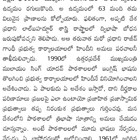
ఉద్యమం రగులుకొంది. అ ఉద్యమంలో 63 మంది తమ
విలువైన ప్రాణాలను కోల్పోయారు. ఫలితంగా, అప్పటి దేశ
ప్రధాని లాల్‌బహద్దూర్‌ శాస్త్రి రాష్ట్రాలలో ద్విభాషా బోధన
జరుపుకోవచ్చని తెలిపాడు. అఆ తరువాత మరో ప్రధాని రాజీవ్‌
గాంధీ ప్రభుత్వ కార్యాలయాలలో హిందీని అమలు పరచాలనీ
తాఖీదులిచ్చాడు. 1990లో ఉత్తరప్రదేశ్‌ ముఖ్యమంత్రి
ములాయం సింగ్‌ యాదవ్‌ పాఠశాలలలో ఇంగ్లిష్‌ భాషను
తొలగించి ప్రభుత్వ కార్యాలయాలలో హిందీనే వినియోగించాలని
అదేశించాడు. ఏ పాలకుడు ఏ అదేశం ఇస్తాడో, దాని దీర్హకాల
పరిణామాలు ప్రజలపై ఎలా ఉంటాయో ప్రజాహిత ప్రజాస్వామిక
ప్రభుత్వాలు తప్ప నిరంకుశ ప్రభుత్వాలు గుర్తించవు. మన
దేశంలోని పాఠశాలలో త్రిభాషా సూత్రాన్ని అమలు చేయడం
చూస్తున్నాం. అంటే పాఠశాలలలో మూడు భాషలు నేర్వడం,
నేర్పడం ఏ భాషోద్ధ‌రణకో అలోచించాలి. 1961లో జరిగిన