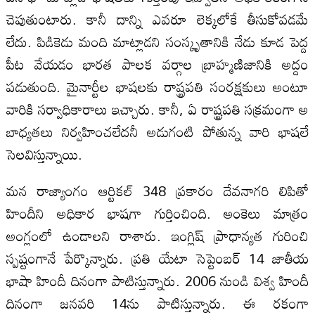
చెపుతుంటారు. కానీ దాన్ని ఎవరూ లెక్కలోకే తీసుకోవడమే
లేదు. పిడికెడు మంది మాట్లాడని సంస్కృతానికి నేడు కూడ పెద్ద
పీట‌ వేయడం భారత పాలక వర్గాల బ్రాహ్మణిజానికి అద్దం
పడుతుంది. మైనార్టీల భాషలకు రాష్ట్రపతి సంరక్షకులు అంటూ
వారికి సర్వాధికారాలు ఇచ్చారు. కానీ, ఏ రాష్ట్రపతి సక్రమంగా అ
బాధ్యతలు నిర్వహించలేదనీ అడుగంటి పోతున్న వారి భాషలే
సెలవిస్తున్నాయి.
మన రాజ్యాంగం ఆర్టికల్‌ 348 ప్రకారం దేవనాగరి లిపితో
హిందీని అధికార భాషగా గుర్తించింది. అంకెలు మాత్రం
అంగ్లంలో ఉండాలని రాశారు. ఇంగ్లిష్‌ ప్రాధాన్యత గురించి
స్పష్టంగానే పేర్కొన్నారు. ప్రతి యేటా సెప్టెంబర్‌ 14 జాతీయ
భాషా హిందీ దినంగా పాటిస్తున్నారు. 2006 నుండి విశ్వ హిందీ
దినంగా జనవరి 14ను పాటిస్తున్నారు. ఈ రకంగా