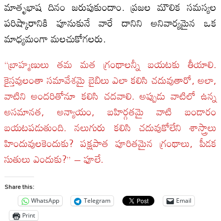
మాతృభాష దినం జరుపుకుందాం. ప్రజల మౌలిక సమస్యల
పరిష్కారానికి పూనుకునే వారే దానిని అనివార్యమైన ఒక
మాధ్యమంగా మలచుకోగలరు.
“బ్రాహ్మణులు తమ మత గ్రంథాలన్నీ బయటకు తీయాలి.
కైస్తవులంతా సమావేశమై బైబిలు ఎలా కలిసి చదువుతారో, అలా,
వాటిని అందరితోనూ కలిసి చదవాలి. అప్పుడు వాటిలో ఉన్న
అసమానత, అన్యాయం, బహిర్గతమై వాటి బండారం
బయటపడుతుంది. నలుగురు కలిసి చదువుకోలేని శాస్త్రాలు
హిందువులకెందుకు? పక్షపాత పూరితమైన గ్రంథాలు, పీడక
సుతులు ఎందుకు?” – ఫూలే.
Share this:
WhatsApp
Telegram
Email
Print