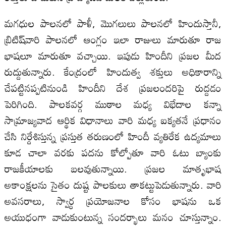
మగధుల పాలనలో పాళీ, మొగలులు పాలనలో హిందుస్తానీ,
బ్రిటిష్‌వారి పాలనలో ఆంగ్లం ఇలా రాజులు మారుతూ రాజ
భాషలూ మారుతూ వచ్చాయి. ఇపుడు హిందీని ప్రజల మీద
రుద్దుతున్నారు. కేంద్రంలో హిందుత్వ శక్తులు అధికారాన్ని
చేపట్టినప్పటినుండి హిందీని దేశ ప్రజలందరిపై రుద్దడం
పెరిగింది. పాలకవర్గ ముఠాల మధ్య విభేదాల కన్నా
సామ్రాజ్యవాద ఆర్థిక విధానాలు వారి మధ్య ఐక్యతనే ప్రధానం
చేసి నిర్దేశిస్తున్న ప్రస్తుత తరుణంలో హిందీ వ్యతిరేక ఉద్యమాలు
కూడ చాలా వరకు పదను కోల్పోతూ వారి ఓటు బ్యాంకు
రాజకీయాలకు బలవుతున్నాయి. ప్రజల మాతృభాష
అకాంక్షలను సైతం దుష్ట పాలకులు తాకట్టుపెడుతున్నారు. వారి
అవసరాలు, స్వార్ధ ప్రయోజనాల కోసం భాషను ఒక
అయుధంగా వాడుకుంటున్న సందర్భాలు మనం చూస్తున్నాం.