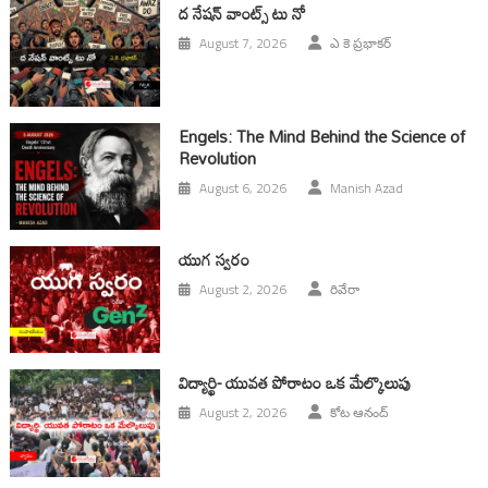
ద నేషన్ వాంట్స్ టు నో
August 7, 2026
ఎ కె ప్రభాకర్
Engels: The Mind Behind the Science of
Revolution
August 6, 2026
Manish Azad
యుగ స్వ‌రం
August 2, 2026
రివేరా
విద్యార్థి- యువత పోరాటం ఒక మేల్కొలుపు
August 2, 2026
కోట ఆనంద్