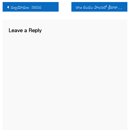
Post
మల్లయోధుల నిరసన
రాజ దండం పాలనలో క్రీడాకారులపై దాడి
navigation
Leave a Reply