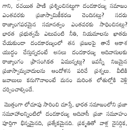
గాని, రచయిత పాణి ప్రశ్నించినట్టుగా దండకారణ్య సమాజం
ఎంతవరకు ప్రజాస్వామికీకరణ చెందినట్లు? సదరు
రాజ్యాంగపరమైన సమానత్వం ఎంతవరకు సాధించినట్లు?
భారత ప్రభుత్వమే ఎటువంటి నీతి, నియమాలను ఖాతరు
చేయకుండా దండకారణ్యంలో తన ప్రజలపై తానే ఆకాశ
యుద్ధం చేస్తున్నదంటే అసలు దండకారణ్య ఆదివాసులకు
రాజ్యాంగం ప్రాసంగికత ఏమున్నట్లు? ఇవన్నీ నిజమైన
ప్రజాస్వామ్యవాదులను ఆందోళన పరిచే ప్రశ్నలు. వీటికి
జవాబులు కనుగొనాలంటే మనం మరింత లోతుల్లోకి వెళ్లి
చర్చించాల్సిందే.
మొత్తంగా లోచూపు సారించి చూస్తే, భారత సమాజంలోని ప్రజా
సమూహాలన్నింటిలో దండకారణ్య ఆదివాసీ ప్రజా సమూహం
పూర్తిగా భిన్నమైనది, ప్రత్యేకమైనది. ప్రకృతితో వాళ్ల నైసర్గిక,