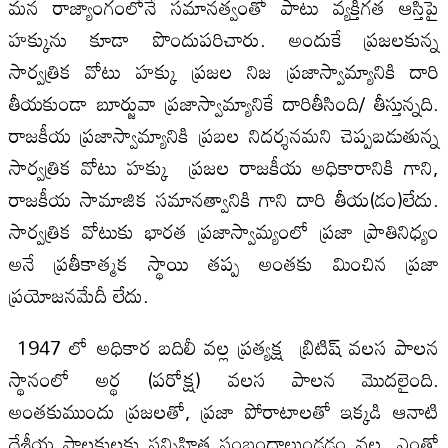
మన రాజ్యాంగంలోనే సమానత్వంతో పాటు వ్యక్తిగత ఆస్తిపై
హక్కును కూడా పొందుపరిచారు. అందుకే ప్రజలకున్న
సార్వత్రిక వోటు హక్కు ప్రజల నిజ ప్రజాస్వామ్యానికి దారి
తీయకుండా బూర్జువా ప్రజాస్వామ్యానికే దారితీసింది/ తీస్తున్నది.
రాజకీయ ప్రజాస్వామ్యానికి ప్రబల నిదర్శనమని చెప్పబడుతున్న
సార్వత్రిక వోటు హక్కు ప్రజల రాజకీయ అధికారానికి గాని,
రాజకీయ సామాజిక సమానత్వానికి గాని దారి తీయ(డం)లేదు.
సార్వత్రిక వోటుకు భారత ప్రజాస్వామ్యంలో ప్రజా ప్రాతినిధ్యం
అనే ప్రతీకాత్మక స్థాయి తప్ప అంతకు మించిన ప్రజా
ప్రయోజనమేదీ లేదు.
1947 లో అధికార బదిలీ వల్ల ప్రత్యక్ష బ్రిటిష్ వలస పాలన
స్థానంలో అర్థ (పరోక్ష) వలస పాలన మొదలైంది.
అంతకుముందు ప్రజలతో, ప్రజా పోరాటాలతో ఇక్కడి ఆనాటి
దేశీయ పాలకులకు సన్నిహిత సంబంధాలుండడం వల్ల, ఎంతో