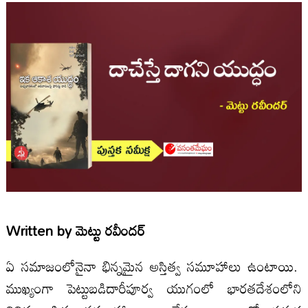
Written by
మెట్టు రవీందర్
ఏ సమాజంలోనైనా భిన్నమైన అస్తిత్వ సమూహాలు ఉంటాయి.
ముఖ్యంగా పెట్టుబడిదారీపూర్వ యుగంలో భారతదేశంలోని