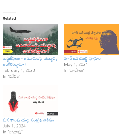
Related
బుద్ధిజీవులుగా ఆదివాసులపై యుద్ధాన్ని
కగార్ ఒక యుద్ధ వ్యూహం
అంగీకరిద్దామా?
May 1, 2024
February 1, 2023
In "వ్యాసాలు"
In "నివేదిక"
మన కాలపు యుద్ధ సంక్షోభ విశ్లేషణ
July 1, 2024
In "లోచూపు"