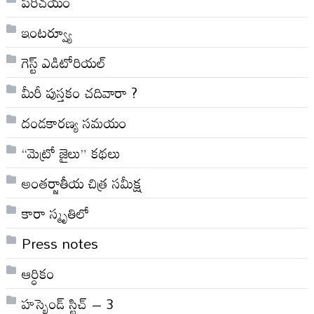
పరిచయం
ఇంటర్వ్యూ
గెస్ట్ ఎడిటోరియల్
మీరీ పుస్తకం చదివారా ?
దండకారణ్య సమయం
“మెట్రో జైలు” కథలు
అంతర్జాతీయ చిత్ర సమీక్ష
కారా స్మృతిలో
Press notes
ఆర్ధికం
హస్బెండ్ స్టిచ్ – 3