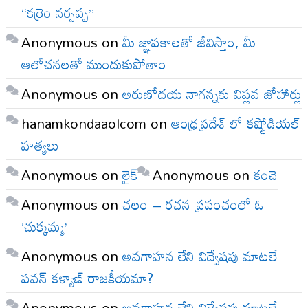
“కర్రెం నర్సప్ప”
Anonymous
on
మీ జ్ఞాపకాలతో జీవిస్తాం, మీ
ఆలోచనలతో ముందుకుపోతాం
Anonymous
on
అరుణోదయ నాగన్నకు విప్లవ జోహార్లు
hanamkondaaolcom
on
ఆంధ్రప్రదేశ్ లో కష్టోడియల్
హత్యలు
Anonymous
on
లైక్
Anonymous
on
కంచె
Anonymous
on
చలం – రచన ప్రపంచంలో ఓ
‘చుక్కమ్మ’
Anonymous
on
అవగాహన లేని విద్వేషపు మాటలే
పవన్ కళ్యాణ్ రాజకీయమా?
Anonymous
on
అవగాహన లేని విద్వేషపు మాటలే