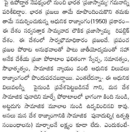
పై ఉపోద్ఘాత నేపథ్యంలో నుంచి భారత ‘ప్రజాస్వామ్య’ గమనాన్ని
పరిశీలిద్దాం. భారత ప్రజలు తామే రూపొందించుకొని తమకు
తామే సమర్పించుకున్న ఆధునిక రాజ్యాంగం(1950) ప్రకారం–
ఈ దేశం సర్వసత్తాక సామ్యవాద లౌకిక ప్రజాస్వామ్య రిపబ్లిక్
దేశం. ఈ దేశంలో సార్వభౌమాధికారం ప్రజలదే. ప్రపంచ
ప్రజల పోరాట అనుభవాలతో పాటు జాతీయోద్యమంతో సహా
అనేక దేశీయ ప్రజా పోరాటాల ఫలితంగా స్వేచ్ఛ, సమానత్వం,
సౌభాతృత్వం, సామాజిక న్యాయం వంటి ఆధునిక విలువలు
రాజ్యాంగంలో పొందుపరచబడ్డాయి. ఎంతలేదన్నా- ఈ ఆధునిక
విలువలన్నీ పైనుండి ప్రవేశపెట్టబడినవే గాని, మన దేశ
సామాజిక పునాదిని మార్చే పోరాటాలలో భాగంగా కింది నుండి,
అట్టడుగు సామాజిక మూలాల నుండి ఉద్భవించినవి కావు.
అసలు మన దేశ రాజ్యాంగానికి సామాజిక పునాదుల్ని( ఉత్పత్తి
సంబంధాలను) మార్చాలనే లక్ష్యం కూడా లేదు. ఎందుకంటే-