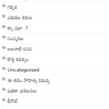
గల్పిక
ఎరుకల కథలు
క్యా చల్రా .?
సంస్మరణ
అలనాటి రచన
కొత్త కవిత్వం
Uncategorized
ఈ తరం సాహిత్య విమర్శ
పత్రికా ప్రకటనలు
కీనోట్