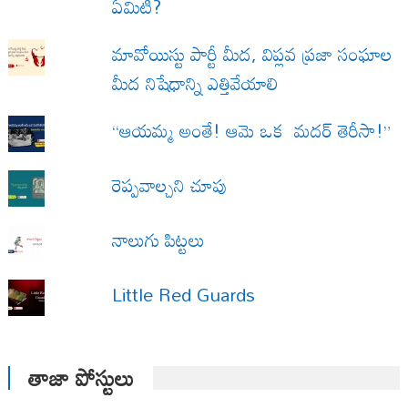
ఏమిటి?
మావోయిస్టు పార్టీ మీద, విప్లవ ప్రజా సంఘాల
మీద నిషేధాన్ని ఎత్తివేయాలి
“ఆయమ్మ అంతే! ఆమె ఒక మదర్ తెరీసా!”
రెప్పవాల్చని చూపు
నాలుగు పిట్టలు
Little Red Guards
తాజా పోస్టులు