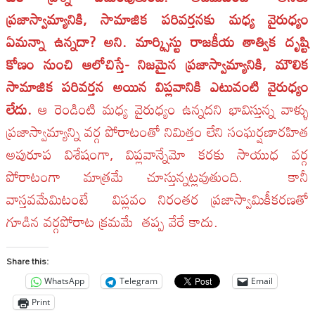
ప్రజాస్వామ్యానికి, సామాజిక పరివర్తనకు మధ్య వైరుధ్యం
ఏమన్నా ఉన్నదా? అని. మార్క్సిస్టు రాజకీయ తాత్విక దృష్టి
కోణం నుంచి ఆలోచిస్తే- నిజమైన ప్రజాస్వామ్యానికి, మౌలిక
సామాజిక పరివర్తన అయిన విప్లవానికి ఎటువంటి వైరుధ్యం
లేదు.
ఆ రెండింటి మధ్య వైరుధ్యం ఉన్నదని భావిస్తున్న వాళ్ళు
ప్రజాస్వామ్యాన్ని వర్గ పోరాటంతో నిమిత్తం లేని సంఘర్షణారహిత
అపురూప విశేషంగా, విప్లవాన్నేమో కరకు సాయుధ వర్గ
పోరాటంగా మాత్రమే చూస్తున్నట్లవుతుంది. కానీ
వాస్తవమేమిటంటే విప్లవం నిరంతర ప్రజాస్వామికీకరణతో
గూడిన వర్గపోరాట క్రమమే తప్ప వేరే కాదు.
Share this:
WhatsApp
Telegram
Email
Print