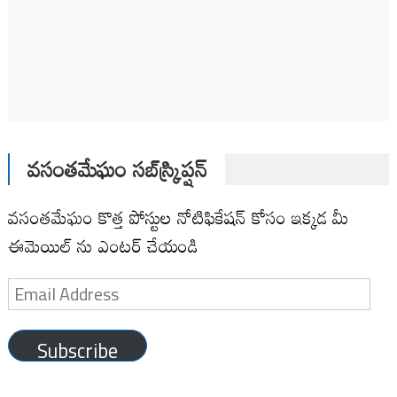
వసంతమేఘం సబ్‌స్క్రిప్షన్
వసంతమేఘం కొత్త పోస్టుల నోటిఫికేషన్ కోసం ఇక్కడ మీ
ఈమెయిల్ ను ఎంటర్ చేయండి
Email
Address
Subscribe