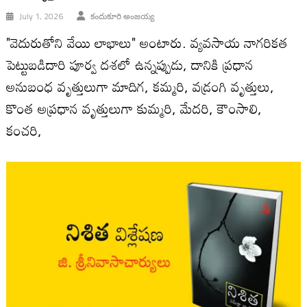
July 1, 2026
కందుకూరి అంజయ్య
"వెదురుతోని వేయి లాభాలు" అంటారు. వ్యవసాయ నాగరికత
పెట్టుబడిదారి పూర్వ దశలో ఉన్నప్పుడు, దానికి ప్రధాన
అనుబంధ వృత్తులుగా మాదిగ, కమ్మరి, వడ్రంగి వృత్తులు,
కొంత అప్రధాన వృత్తులుగా కుమ్మరి, మేదరి, కౌంసాలి,
కంచరి,