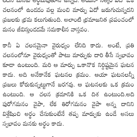
చలనంలో ఉండడం వల్ల మంచి మార్పు ఏదో జరుగుచున్నదని
ప్రజలకు భ్రమ కలుగుతుంది. అలాంటి భ్రమాజనిత ప్రపంచంలో
మనం జీవిస్తుండడమే సమకాలీన వాస్తవం.
కానీ ఏ చలనమైనా వైరుధ్యం లేనిది కాదు. అంటే, ప్రతి
చలనంలోనూ వైరుధ్యంతో పాటు మార్పుకు దారి తీసే స్వభావం
కూడా ఉంటుంది. మరి ఆ మార్పు ఒకానొక నిర్దిష్టమైన ఘటన
కాదు. అది అనేకానేక ఘటనల క్రమం. ఆయా ఘటనలన్నీ
ప్రజలు కోరుకున్నట్టుగానే జరగవు. ఆ ఘటనలకు ఒక క్రమం
ఉంటుంది. ఆ చలన క్రమానికి ఒక దిశ ఉంటుంది.అది
పురోగమనం వైపా, లేక తిరోగమనం వైపా అన్న దానిని
విశ్లేషించి అర్థం చేసుకుంటేనే తప్ప మార్పుకు ఉండే అసలు
స్వభావం మనకు అర్థం కాదు.