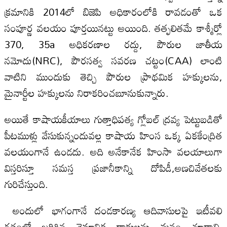
క్రమానికి 2014లో బిజెపి అధికారంలోకి రావడంతో ఒక
సంపూర్ణ వలయం పూర్తయినట్టు అయింది. తత్ఫలితమే కాశ్మీర్లో
370, 35a అధికరణాల రద్దు, పౌరుల జాతీయ
నమోదు(NRC), పౌరసత్వ సవరణ చట్టం(CAA) లాంటి
వాటిని ముందుకు తెచ్చి పౌరుల ప్రాథమిక హక్కులను,
మైనార్టీల హక్కులను నిరాకరించబూనుకున్నారు.
అయితే కాషాయకీయాలు గుత్తాధిపత్య గ్లోబల్ ద్రవ్య పెట్టుబడితో
పీటముళ్లు వేసుకున్నందువల్ల కాషాయ హింస ఒక్క ఏకకేంద్రిత
వలయంగానే ఉండదు. అది అనేకానేక హింసా వలయాలుగా
విస్తరిస్తూ సమస్త ప్రజానీకాన్ని దోపిడీ,అణచివేతలకు
గురిచేస్తుంది.
అందులో భాగంగానే దండకారణ్య ఆదివాసులపై ఇటీవలి
గతంలో జరిగిన వైమానిక దాడులను మనం చూడాల్సి