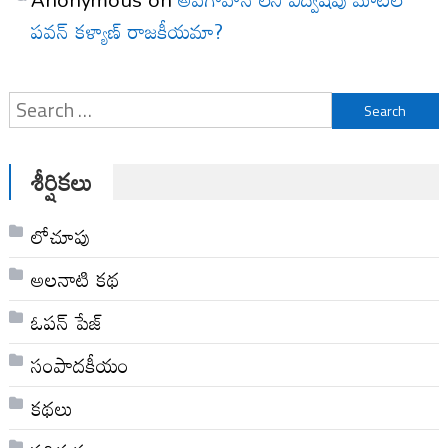
పవన్ కళ్యాణ్ రాజకీయమా?
Search
for:
శీర్షికలు
లోచూపు
అల‌నాటి క‌థ‌
ఓపన్ పేజ్
సంపాదకీయం
కథలు