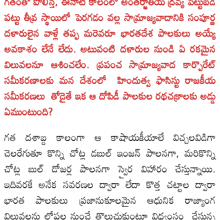
గతంతో పోలిస్తే, ఈనాటి కాలంలో అంతర్జాతీయ ద్రవ్య పెట్టుబడి
పట్టు తీవ్ర స్థాయిలో పెరగడం వల్ల సామ్రాజ్యవాదానికి సంపూర్ణ
దళారులైన వాళ్లే తప్ప మరెవరూ భారతదేశ పాలకులు అయ్యే
అవకాశం లేనే లేదు. అటువంటి దళారుల నుండి ఏ రకమైన
విలువలనూ ఆశించలేం. ప్రపంచ సామ్రాజ్యవాద కార్పొరేట్
సమీకరణాలకు మన దేశంలో హిందుత్వ ఫాసిస్టు రాజకీయ
సమీకరణలు తోడైతే ఇక ఆ దోపిడీ పాలకుల రథచక్రాలకు అడ్డు
ఏముంటుంది?
గత దశాబ్ద కాలంగా ఆ కాషాయకీయాలే విచ్చలవిడిగా
చెలరేగుతూ కొన్ని చోట్ల డబుల్ ఇంజన్ పాలనగా, మరికొన్ని
చోట్ల బుల్ డోజర్ల పాలనగా స్వైర విహారం చేస్తున్నాయి.
ఇదివరకే అనేక సవరణల ద్వారా లేదా కొత్త చట్టాల ద్వారా
భారత పాలకులు ప్రజానుకూలమైన ఆధునిక రాజ్యాంగ
విలువలను లోపల నుంచే తొలుచుకుంటూ విధ్వంసం చేస్తున్న