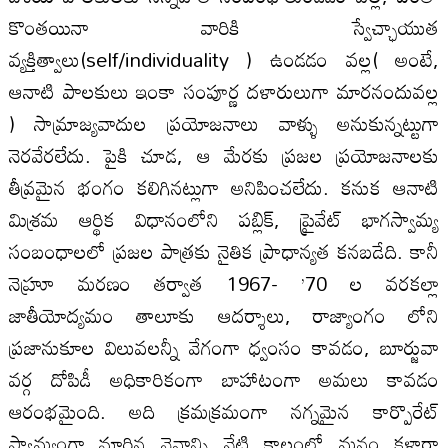
కొంతయినా వారికి స్వేచ్ఛాయుత
వ్యక్తిత్వాలు(self/individuality ) ఉండడం వల్ల( అంటే,
ఆనాటి పాలకులు ఇంకా సంపూర్ణ దళారులుగా మారనందువల్ల
) సామ్రాజ్యవాదుల ప్రయోజనాలు వాళ్ళు అనుకున్నట్టుగా
నెరవేరలేదు. పైకి చూడ, ఆ మేరకు ప్రజల ప్రయోజనాలకు
తీవ్రమైన భంగం కలిగినట్లుగా అనిపించలేదు. కనుక ఆనాటి
మిశ్రమ ఆర్థిక విధానంలోని పబ్లిక్, ప్రైవేట్ భాగస్వామ్య
సంబంధాలలో ప్రజల పాత్రకు నైతిక ప్రాధాన్యత కనబడేది. కానీ
నెహ్రూ మరణం తర్వాత 1967- ’70 ల వరకల్లా
జాతీయోద్యమం తాలూకు ఆదర్శాలు, రాజ్యాంగం లోని
ప్రజానుకూల విలువలన్నీ వేగంగా ధ్వంసం కావడం, బూర్జువా
వర్గ దోపిడీ అధికారికంగా బాహాటంగా అమలు కావడం
ఆరంభమైంది. అది క్రమక్రమంగా నగ్నమైన కార్పొరేట్
స్వామ్యంగా మారిన వైనాన్ని నేటి కాలంలో మనం కళ్లారా