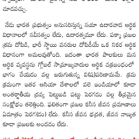
చూడవచ్చు.
నేడు భారత ప్రభుత్వం అనుసరిస్తున్న నయా ఉదారవాద ఆర్థిక
విధానాలలో నవీనత్వం లేదు, ఉదారత్వమూ లేదు. పక్కా ప్రజల
శ్రమ దోపిడి, భారీ స్థాయి వనరుల దోపిడీయే ఒక నికర ఆర్థిక
విధానంగా అమలవుతోంది. ఇదంతా భారత పాలకులు మన
ఆర్థిక వ్యవస్థను గ్లోబల్ సామ్రాజ్యవాదుల ఆర్థిక చక్రబంధంలో
భాగం చేయడం వల్ల జరుగుతున్న వి(ష)పరిణామమే. క్రమ
క్రమంగా ఇతర ఆసియా దేశాలలో వలె ఇండియాలో కూడా
అంతర్జాతీయ ద్రవ్య పెట్టుబడి పట్టు పెరగడం వల్ల తీవ్రమైన
సంక్షోభం తలెత్తింది. ఫలితంగా ప్రజల కనీస జీవన ప్రమాణాలు
ఏమాత్రం పెరగ(డం) లేదు. కనీస జీవన భద్రత, జీవన నాణ్యత
కూడా ప్రజలకు అందడం లేదు.