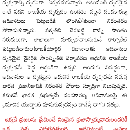
దృక్పథాన్ని దృఢంగా ఏర్పరచుకున్నారు. అటువంటి దృఢమైన
రాజీ పడని రాజకీయ దృక్పథం ఉండడం వల్లనే దండకారణ్య
ఆదివాసులు పెట్టుబడికి లొంగిపోకుండా నిరంతరం
పోరాడుతున్నారు. ప్రకృతిని చెరబట్టి దాన్ని సాంతం
సరుకులుగా, లాభాలుగా మార్చుకోవాలనుకునే కార్పొరేట్
పెట్టుబడిదారుల(రాజకీయార్థిక విధానాల)కు ఆదివాసుల
దృఢమైన నైసర్గిక సాంస్కృతిక పర్యావరణ ఆధునిక రాజకీయ
దృక్పథమే పెద్ద అడ్డంకిగా ఉన్నది. అందుకు విరుద్ధంగా,
ఆదివాసుల ఆ దృఢమైన ఆధునిక రాజకీయ దృక్పథమే సమస్త
భారత ప్రజానీకానికి నిరంతర పోరాట స్ఫూర్తిగా నిలుస్తున్నది.
కనుకనే భారత ప్రభుత్వమే దండకారణ్య ఆదివాసులపై ఈ
వైమానిక యుద్ధానికి పూనుకున్నదన్నది దాచేస్తే దాగని సత్యం.
ఇక్కడే ప్రజలను ప్రేమించే నిజమైన ప్రజాస్వామ్యవాదులందరికీ
ఒక ప్రశ్న ఎదురవుతుంది. అదేమిటంటే -అసలు