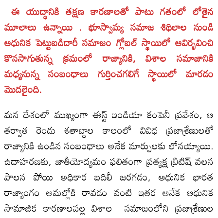
ఈ యుద్ధానికి తక్షణ కారణాలతో పాటు గతంలో లోతైన
మూలాలు ఉన్నాయి . భూస్వామ్య సమాజ శిథిలాల నుండి
ఆధునిక పెట్టుబడిదారీ సమాజం గ్లోబల్ స్థాయిలో ఆవిర్భవించి
కొనసాగుతున్న క్రమంలో రాజ్యానికి, విశాల సమాజానికి
మధ్యనున్న సంబంధాలు గుర్తించగలిగే స్థాయిలో మారడం
మొదలైంది.
మన దేశంలో ముఖ్యంగా ఈస్ట్ ఇండియా కంపెనీ ప్రవేశం, ఆ
తర్వాత రెండు శతాబ్దాల కాలంలో వివిధ ప్రజాశ్రేణులతో
రాజ్యానికి ఉండిన సంబంధాలు అనేక మార్పులకు లోనయ్యాయి.
ఉదాహరణకు, జాతీయోద్యమం ఫలితంగా ప్రత్యక్ష బ్రిటిష్ వలస
పాలన పోయి అధికార బదిలీ జరగడం, ఆధునిక భారత
రాజ్యాంగం అమల్లోకి రావడం వంటి ఇతర అనేక ఆధునిక
సామాజిక కారణాలవల్ల విశాల సమాజంలోని ప్రజాశ్రేణుల