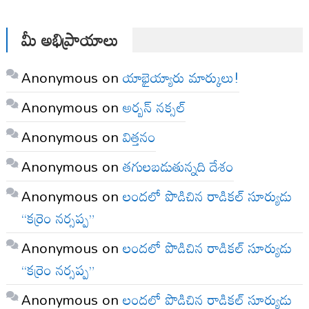
మీ అభిప్రాయాలు
Anonymous
on
యాభైయ్యారు మార్కులు!
Anonymous
on
అర్బన్ నక్సల్
Anonymous
on
విత్తనం
Anonymous
on
తగులబడుతున్నది దేశం
Anonymous
on
లందలో పొడిచిన రాడికల్ సూర్యుడు
“కర్రెం నర్సప్ప”
Anonymous
on
లందలో పొడిచిన రాడికల్ సూర్యుడు
“కర్రెం నర్సప్ప”
Anonymous
on
లందలో పొడిచిన రాడికల్ సూర్యుడు