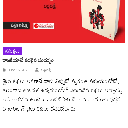
సమీక్షలు
రాజకీయాలే కథలైన సందర్భం
June 16, 2026
విప్లవశ్రీ
జైలు కథలు అనగానే నాకు ఎప్పుడో స్వతంత్ర సమయంలోనో,
తెలంగాణ తొలిదశ ఉద్యమంలోనో వెలువడిన కథలు అవ్వొచ్చు
అనే ఆలోచన ఉండేది. మొదటిసారి బి. అనూరాధ గారి పుస్తకం
హజారీబాగ్ జైలు కథలు చదివినప్పుడు