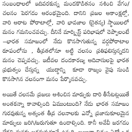
సంబంధాలలో ఇదివరకున్న మందకొడితనం నశించి వేగం/
చలనం పెరగడం ఆరంభమైంది. దానిని ప్రజల ఆకాంక్షల్లో,
వారి ఆరాట పోరాటాల్లో, వారి భావజాల (చైతన్య) స్థాయిలలో
మనం గమనించవచ్చు. దీనినే మార్క్సిస్ట్ పరిభాషలో చెప్పాలంటే
–భారత సమాజంలో నేడు కొనసాగుతున్న వర్గపోరాటాల
రూపంలోను , తీవ్రతలోనూ అట్టి చలనం ప్రతిఫలిస్తున్నదని
మనం చెప్పవచ్చు. ఇటీవల దండకారణ్య ఆదివాసులపై భారత
ప్రభుత్వం చేస్తున్న యుద్ధాన్ని కూడా రాజ్యం వైపు నుండి
కొనసాగిన చలనంగా మనం పేర్కొనవచ్చు.
అయితే చలనమే ప్రజలు ఆశించిన మార్పుకు దారి తీసేటట్లయితే
అంతకన్నా కావాల్సింది ఏముంటుంది? నేడు భారత సమాజం
గురవుతున్న అత్యంత తీవ్ర చలనాలకు ఎన్నో ప్రజానుకూలమైన
మార్పులు జరిగి/జరుగుతూ ఉండాల్సింది. కానీ అవేవీ జరగడం
లేదని మనకు అర్థమవుతూనే ఉన్నది. అయినా నిత్యం ఏదో ఒక