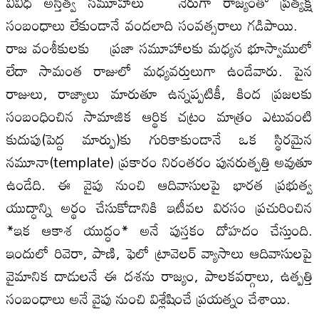
వివిధ అస్తిత్వ సమూహాలు నేరుగా రాజ్యంతో ప్రత్యక్ష
సంబంధాలు లేకుండానే వందలాది సంవత్సరాలు గడిపాయి.
రాజ వంశీకులకు ప్రజా సమూహాలకు మధ్యన భూస్వాములో
లేదా సామంత రాజులో మధ్యవర్తులుగా ఉండేవారు. పైన
రాజులు, రాజ్యాలు మారుతూ ఉన్నప్పటికీ, కింద ప్రజలకు
సంబంధించిన సామాజిక ఆర్థిక చట్రం మాత్రం ఎటువంటి
కుదుపు(పెద్ద మార్పు)కు గురికాకుండానే ఒక స్థిరమైన
నమూనా(template) ప్రకారం నిరంతరం పునరుత్పత్తి అవుతూ
ఉండేది. ఈ వైపు నుంచి ఆదివాసులపై భారత ప్రభుత్వ
యుద్ధాన్ని అర్థం చేసుకోడానికి ఇటీవల విరసం ప్రచురించిన
*ఇక ఆకాశ యుద్ధం* అనే పుస్తకం దోహదం చేస్తుంది.
ఇందులో రివెరా, పాణి, ఫెలో ట్రావెలర్ వ్యాసాలు ఆదివాసులపై
వైమానిక దాడులనే ఈ దశను రాజ్యం, పాలకవర్గాలు, ఉత్పత్తి
సంబంధాలు అనే వైపు నుంచి విశ్లేషించే ప్రయత్నం చేశాయి.