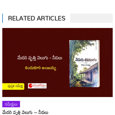
RELATED ARTICLES
సమీక్షలు
మేదరి వృత్తి వెలుగు – నీడలు