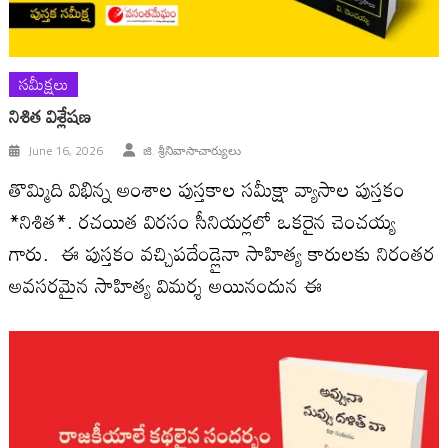
సమీక్షలు
నిశిత విశ్లేష‌ణ‌
June 16, 2026
జి. శ్రీనివాసాచార్యులు
తొమ్మిది విభిన్న అంశాల పుస్తకాల సమీక్షా వ్యాసాల పుస్తకం
*నిశిత*. రచయిత విరసం సీనియర్లలో ఒకరైన చెంచయ్య
గారు. ఈ పుస్త‌కం వ‌చ్చిపదేండ్లైనా సాహిత్య కారులకు నిరంతర
అవసరమైన సాహిత్య విమర్శ అయినందున ఈ