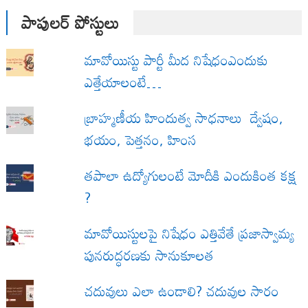
పాపులర్ పోస్టులు
మావోయిస్టు పార్టీ మీద నిషేధంఎందుకు
ఎత్తేయాలంటే…
బ్రాహ్మణీయ హిందుత్వ సాధనాలు ద్వేషం,
భయం, పెత్తనం, హింస
త‌పాలా ఉద్యోగులంటే మోదీకి ఎందుకింత కక్ష
?
మావోయిస్టులపై నిషేధం ఎత్తివేతే ప్రజాస్వామ్య
పునరుద్ధరణకు సానుకూలత
చదువులు ఎలా ఉండాలి? చదువుల సారం