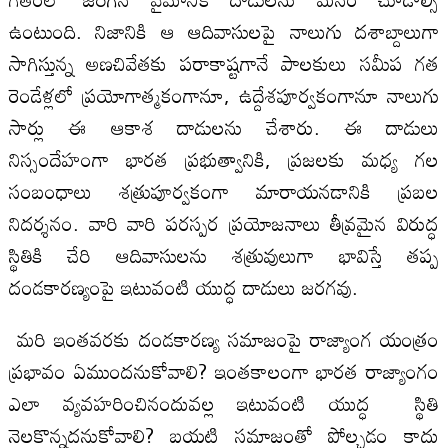
ఉంటుంది. నిజానికి ఆ ఆదివాసులపై నాలుగు దశాబ్దాలుగా
సాగిస్తున్న అణచివేతకు పరాకాష్టగానే పాలకులు సమీప గత
రెండేళ్లలో ప్రయోగాత్మకంగానూ, ఉద్దేశపూర్వకంగానూ నాలుగు
సార్లు ఈ ఆకాశ దాడులను చేశారు. ఈ దాడులు
నిస్సందేహంగా భారత ప్రభుత్వానికి, ప్రజలకు మధ్య గల
సంబంధాలు శత్రుపూర్వకంగా మారాయనడానికి ప్రబల
నిదర్శనం. వారి వారి పరస్పర ప్రయోజనాలు తీవ్రమైన విరుద్ధ
స్థితికి చేరి ఆదివాసులను శత్రువులుగా భావిస్తే తప్ప
దండకారణ్యంపై ఇటువంటి యుద్ధ దాడులు జరగవు.
మరి ఇంతవరకు దండకారణ్య సమాజంపై రాజ్యాంగ యంత్రం
ప్రభావం ఏముందనుకోవాలి? ఇంతకాలంగా భారత రాజ్యాంగం
ఎలా వ్యవహరించినందువల్ల ఇటువంటి యుద్ధ స్థితి
నెలకొన్నదనుకోవాలి? బయటి సమాజంతో పోల్చడం కాదు