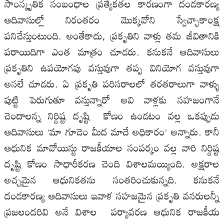
సాంస్కృతిక సంబంధాల ప్రత్యేకతల కారణంగా దండకారణ్య
ఆదివాసుల్లో నిరంతరం మొక్కవోని స్వేచ్ఛాకాంక్ష
పనిచేస్తుంటుంది. అంతేకాదు, ప్రకృతిని వాళ్లు తమ జీవితానికి
పరాయిదిగా ఎంత మాత్రం చూడరు. కనుకనే ఆదివాసులు
ప్రకృతిని ఉపయోగపు వస్తువుగా తప్ప వినియోగ వస్తువుగా
అసలే చూడరు. ఏ ప్రకృతి పరిసరాలలో తరతరాలుగా వాళ్ళు
పుట్టి పెరుగుతూ వస్తున్నారో అవి వాళ్లకు సహజంగానే
చెందాలన్న నిర్దిష్ట దృష్టి కోణం ఉండటం వల్ల ఒకప్పుడు
ఆదివాసులు ‘మా గూడెం మీద మాదే అధికారం’ అన్నారు. కానీ
ఆధునిక మావోయిస్టు రాజకీయాల సంపర్కం వల్ల వారి నిర్దిష్ట
దృష్టి కోణం సాధారీకరణ చెంది విశాలమయ్యింది. అక్షరాల
అచ్చమైన ఆధునికతను సంతరించుకున్నది. కనుకనే
దండకారణ్య ఆదివాసులు ఇవాళ సహజమైన ప్రకృతి వనరులన్నీ
ప్రజలందరివి అనే విశాల పర్యావరణ ఆధునిక రాజకీయ