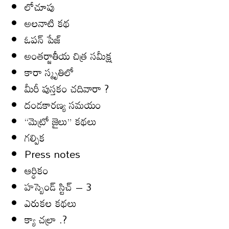
లోచూపు
అల‌నాటి క‌థ‌
ఓపన్ పేజ్
అంతర్జాతీయ చిత్ర సమీక్ష
కారా స్మృతిలో
మీరీ పుస్తకం చదివారా ?
దండకారణ్య సమయం
“మెట్రో జైలు” కథలు
గల్పిక
Press notes
ఆర్ధికం
హస్బెండ్ స్టిచ్ – 3
ఎరుకల కథలు
క్యా చల్రా .?