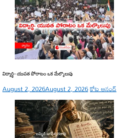
విద్యార్థి- యువత పోరాటం ఒక మేల్కొలుపు
August 2, 2026
August 2, 2026
కోట ఆనంద్