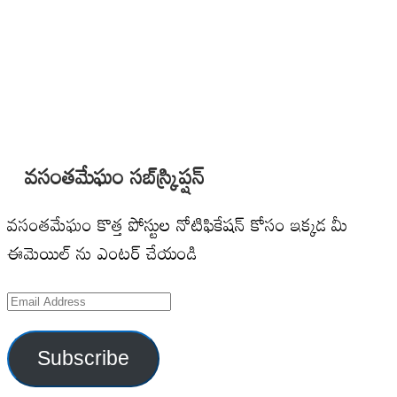
వసంతమేఘం సబ్‌స్క్రిప్షన్
వసంతమేఘం కొత్త పోస్టుల నోటిఫికేషన్ కోసం ఇక్కడ మీ
ఈమెయిల్ ను ఎంటర్ చేయండి
Email
Address
Subscribe