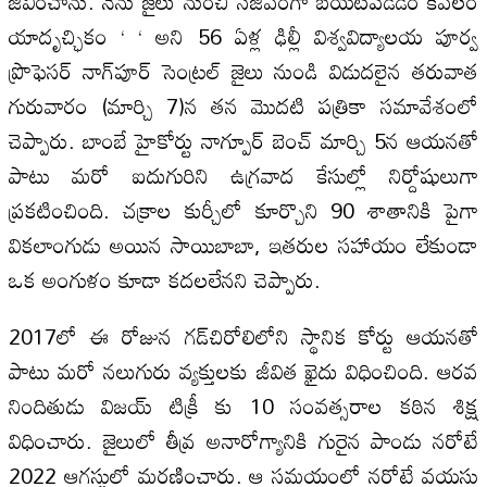
జీవించాను. నేను జైలు నుంచి సజీవంగా బయటపడడం కేవలం
యాదృచ్ఛికం ‘ ‘ అని 56 ఏళ్ల ఢిల్లీ విశ్వవిద్యాలయ పూర్వ
ప్రొఫెసర్ నాగ్‌పూర్ సెంట్రల్ జైలు నుండి విడుదలైన తరువాత
గురువారం (మార్చి 7)న తన మొదటి పత్రికా సమావేశంలో
చెప్పారు. బాంబే హైకోర్టు నాగ్పూర్ బెంచ్ మార్చి 5న ఆయనతో
పాటు మరో ఐదుగురిని ఉగ్రవాద కేసుల్లో నిర్దోషులుగా
ప్రకటించింది. చక్రాల కుర్చీలో కూర్చొని 90 శాతానికి పైగా
వికలాంగుడు అయిన సాయిబాబా, ఇతరుల సహాయం లేకుండా
ఒక అంగుళం కూడా కదలలేనని చెప్పారు.
2017లో ఈ రోజున గడ్‌చిరోలిలోని స్థానిక కోర్టు ఆయనతో
పాటు మరో నలుగురు వ్యక్తులకు జీవిత ఖైదు విధించింది. ఆరవ
నిందితుడు విజయ్ టిక్రీ కు 10 సంవత్సరాల కఠిన శిక్ష
విధించారు. జైలులో తీవ్ర అనారోగ్యానికి గురైన పాండు నరోటే
2022 ఆగస్టులో మరణించారు. ఆ సమయంలో నరోటే వయసు