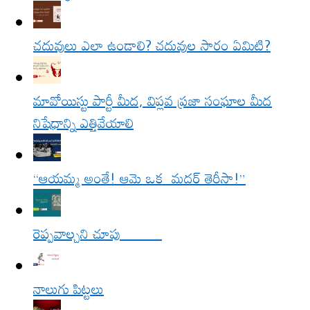
చదువులు ఎలా ఉండాలి? చదువుల సారం ఏమిటి?
మావోయిస్టు పార్టీ మీద, విప్లవ ప్రజా సంఘాల మీద
నిషేధాన్ని ఎత్తివేయాలి
“ఆయమ్మ అంతే! ఆమె ఒక మదర్ తెరీసా!”
రెప్పవాల్చని చూపు
నాలుగు పిట్టలు