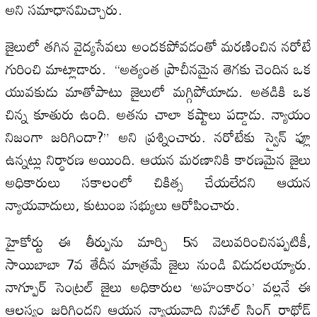
అని సమాధానమిచ్చారు.
జైలులో తగిన వైద్యసేవలు అందకపోవడంతో మరణించిన నరోటే
గురించి మాట్లాడారు. “అత్యంత ప్రాచీనమైన తెగకు చెందిన ఒక
యువకుడు మాతోపాటు జైలులో మగ్గిపోయాడు. అతడికి ఒక
చిన్న కూతురు ఉంది. అతను చాలా కష్టాలు పడ్డాడు. న్యాయం
నిజంగా జరిగిందా?” అని ప్రశ్నించారు. నరోటేకు స్వైన్ ఫ్లూ
ఉన్నట్లు నిర్ధారణ అయింది. ఆయన మరణానికి కారణమైన జైలు
అధికారులు సకాలంలో చికిత్స చేయలేదని ఆయన
న్యాయవాదులు, కుటుంబ సభ్యులు ఆరోపించారు.
హైకోర్టు ఈ తీర్పును మార్చి 5న వెలువరించినప్పటికీ,
సాయిబాబా 7వ తేదీన మాత్రమే జైలు నుండి విడుదలయ్యారు.
నాగ్పూర్ సెంట్రల్ జైలు అధికారుల ‘అహంకారం’ వల్లనే ఈ
ఆలస్యం జరిగిందని ఆయన న్యాయవాది నిహాల్ సింగ్ రాథోడ్