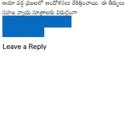
ఆయా వర్గ ప్రజలలో ఆందోళనలు రేకెత్తించాయి. ఈ తీర్పులు
సహజ న్యాయ సూత్రాలకు విరుద్ధంగా
Post
కాకోరి నుండి నక్సల్బరి దాకా ….
navigation
ఇంకెన్నాళ్ళీ యుద్ధం?
Leave a Reply