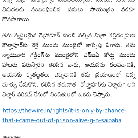
విడుదలకు సంబంధించిన పనులు సాయంత్రం వరకూ
కొనసాగాయి.
తమ స్వస్థలమైన డెహ్రాడూన్ నుంచి వచ్చిన మిశ్రా తల్లిదండ్రులు
కొల్హాపూర్‌కు వెళ్లే ముందు ముంబైలో కాస్సేపు ఏగారు. తమ
న్యాయవాది గడ్లింగ్‌ను ముంబైలోని ఎన్ఐఏ కోర్టు ముందు
హాజరు పరుస్తారని తెలిసిన వారు, ఆయనను కలవడానికి,
ఆయనకు కృతజ్ఞతలు చెప్పడానికి తమ ప్రయాణంలో చిన్న
మార్పు చేసుకొని, కలిసిన తరువాత కోల్హాపూర్‌కు వెళ్లారు” అని
ఎల్గార్ పరిషద్ కేసులో నిందితులలో ఒకరు చెప్పారు.
https://thewire.in/rights/it-is-only-by-chance-
that-i-came-out-of-prison-alive-g-n-saibaba
Share this: