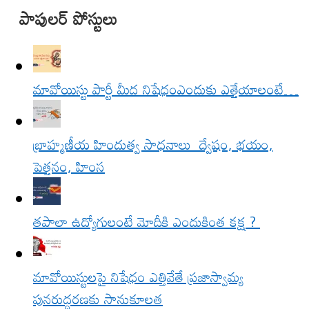
పాపులర్ పోస్టులు
మావోయిస్టు పార్టీ మీద నిషేధంఎందుకు ఎత్తేయాలంటే…
బ్రాహ్మణీయ హిందుత్వ సాధనాలు ద్వేషం, భయం,
పెత్తనం, హింస
త‌పాలా ఉద్యోగులంటే మోదీకి ఎందుకింత కక్ష ?
మావోయిస్టులపై నిషేధం ఎత్తివేతే ప్రజాస్వామ్య
పునరుద్ధరణకు సానుకూలత