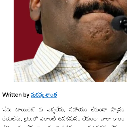
Written by
సుకన్య శాంత
‘నేను టాయిలెట్ కు వెళ్ళలేను, సహాయం లేకుండా స్నానం
చేయలేను, జైలులో ఎలాంటి ఉపశమనం లేకుండా చాలా కాలం