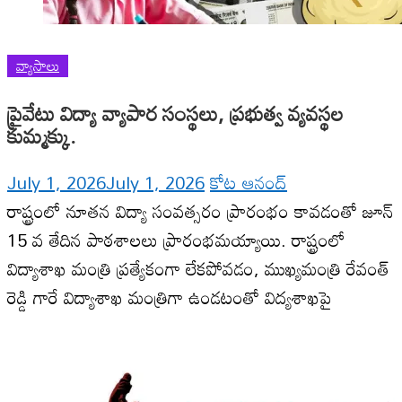
వ్యాసాలు
ప్రైవేటు విద్యా వ్యాపార సంస్థలు, ప్రభుత్వ వ్యవస్థల
కుమ్మక్కు.
July 1, 2026
July 1, 2026
కోట ఆనంద్
రాష్ట్రంలో నూతన విద్యా సంవత్సరం ప్రారంభం కావడంతో జూన్
15 వ తేదిన పాఠశాలలు ప్రారంభమయ్యాయి. రాష్ట్రంలో
విద్యాశాఖ మంత్రి ప్రత్యేకంగా లేకపోవడం, ముఖ్యమంత్రి రేవంత్
రెడ్డి గారే విద్యాశాఖ మంత్రిగా ఉండటంతో విద్యశాఖపై