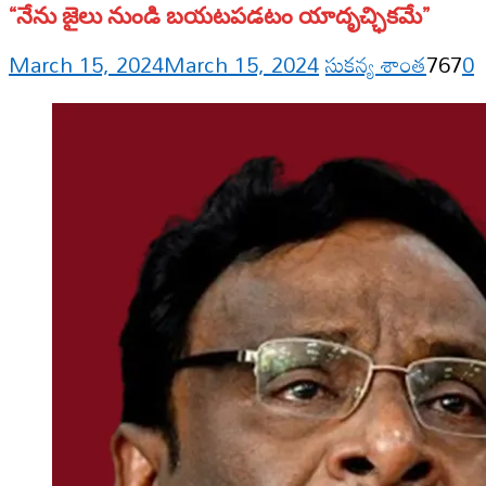
“నేను జైలు నుండి బయటపడటం యాదృచ్ఛికమే”
March 15, 2024
March 15, 2024
సుకన్య శాంత
767
0