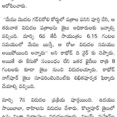
ఆరోపించారు.
“మేము మొదట గడ్‌చిరోలి కోర్టులో పత్రాల పనిని పూర్తి చేసి, ఆ
తరువాత విడుదల పత్రాలను జైలు అధికారులకు ఇవ్వాల్సి
వచ్చింది. మార్చి 6వ తేదీ సాయంత్రం 6.15 గంటల
సమయంలో మేము యిస్తే, ఆ రోజు విడుదల సమయం
అయిపోయింది అన్నారు” అని రాథోడ్ ది వైర్ కు చెప్పారు.
అయితే ఈ కేసుతో సంబంధం లేని ఇతర ఖైదీలు రాత్రి 8
గంటలకు కూడా జైలు నుంచి విడుదలయ్యారు. రాథోడ్
నాగ్‌పూర్ జైలు సూపరింటెండెంట్‌కు లిఖితపూర్వక ఫిర్యాదు
చేయాల్సి వచ్చింది.
మార్చి 7న విడుదల ప్రక్రియ పూర్తయింది. ఉదయం
సాయిబాబా, రాహిలను విడుదల చేశారు. కొల్హాపూర్ జైలులో
ఉన్న మిశ్రా మధ్యాహ్నం విడుదలయ్యారు. విజయ్, మహేష్‌ల