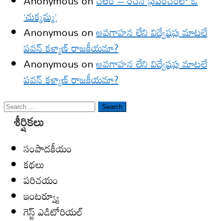
Anonymous
on
చలం – రచన ప్రపంచంలో ఓ
‘చుక్కమ్మ’
Anonymous
on
అవగాహన లేని విద్వేషపు మాటలే
పవన్ కళ్యాణ్ రాజకీయమా?
Anonymous
on
అవగాహన లేని విద్వేషపు మాటలే
పవన్ కళ్యాణ్ రాజకీయమా?
Search
శీర్షికలు
for:
సంపాదకీయం
కథలు
పరిచయం
ఇంటర్వ్యూ
గెస్ట్ ఎడిటోరియల్