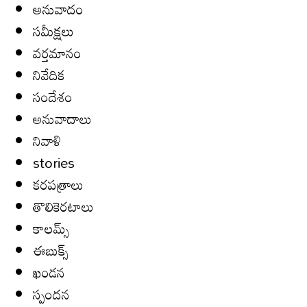
అనువాదం
సమీక్షలు
వర్తమానం
నివేదిక
సందేశం
అనువాదాలు
నివాళి
stories
కరపత్రాలు
తొలికెరటాలు
కాలమ్స్
ఈబుక్స్
ఖండన
స్పందన