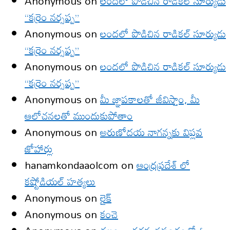
Anonymous
on
లందలో పొడిచిన రాడికల్ సూర్యుడు
“కర్రెం నర్సప్ప”
Anonymous
on
లందలో పొడిచిన రాడికల్ సూర్యుడు
“కర్రెం నర్సప్ప”
Anonymous
on
లందలో పొడిచిన రాడికల్ సూర్యుడు
“కర్రెం నర్సప్ప”
Anonymous
on
మీ జ్ఞాపకాలతో జీవిస్తాం, మీ
ఆలోచనలతో ముందుకుపోతాం
Anonymous
on
అరుణోదయ నాగన్నకు విప్లవ
జోహార్లు
hanamkondaaolcom
on
ఆంధ్రప్రదేశ్ లో
కష్టోడియల్ హత్యలు
Anonymous
on
లైక్
Anonymous
on
కంచె