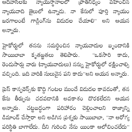
ఆదివాసీలకు న్యాయస్థానాలలో ప్రాతినిధ్యం వహించిన
న్యాయవాది జైలులో ఉన్నాడు. నా కేసులో పూర్తి న్యాయం
జరగాలంటే గాడ్లింగ్‌ను విడుదల చేయాలి” అని ఆయన
అన్నారు.
హైకోర్టులో తనను సమర్థించిన న్యాయవాదుల బృందానికి
సాయిబాబా కృతజ్ఞతలు తెలిపారు. “ఒకసారి కాదు,
రెండుసార్లు వారు (న్యాయవాదులు) నన్ను హైకోర్టులో రక్షించాల్సి
వచ్చింది. ఇది వారికి సులువైన పని కాదు”అని ఆయన అన్నారు.
ప్రెస్ కాన్ఫరెన్స్‌కు కొద్ది గంటల ముందే విడుదల కావడంతో, తన
కేసు తీర్పును చదవడానికి అవకాశం దొరకలేదని ఆయన
అన్నారు. చట్టబద్ధంగా పరిహారం చెల్లించాలని రాజ్యాన్ని
డిమాండ్ చేస్తారా అని అడిగిన ప్రశ్నకు సాయిబాబా, “నా ఆరోగ్య
పరిస్థితి బాగాలేదు. దీని గురించి నేను యింకా ఆలోచించలేదు”