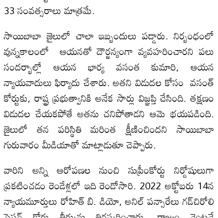
33 సంవత్సరాలు మాత్రమే.
సాయిబాబా జైలులో చాలా ఇబ్బందులు పడ్డారు. నిర్బంధంలో
వున్నకాలంలో ఆయనతో దౌర్జన్యంగా వ్యవహరించారని పలు
సందర్భాల్లో ఆయన భార్య వసంత కుమారి, ఆయన
న్యాయవాదులు ఫిర్యాదు చేశారు. అతని విడుదల కోసం వసంత్
కోర్టుకు, రాష్ట్ర ప్రభుత్వానికి అనేక సార్లు విజ్ఞప్తి చేసింది. తక్షణం
విడుదల చేయకపోతే అతను చనిపోతాడని ఆమె భయపడింది.
జైలులో తన పరిస్థితి మరింత క్షీణించిందని సాయిబాబా
గురువారం మీడియాతో మాట్లాడుతూ చెప్పారు.
వారిని అన్ని ఆరోపణల నుంచి సుప్రీంకోర్టు నిర్దోషులుగా
ప్రకటించడం రెండేళ్లలో ఇది రెండోసారి. 2022 అక్టోబరు 14న
న్యాయమూర్తులు రోహిత్ బి. డియో, అనిల్ పన్సారేలు గడ్‌చిరోలి
సెషన్ కోర్టు తీర్పును తిరస్కరించారు. రాజ్యం వెంటనే