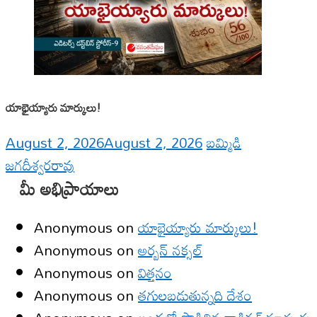
యాభైయ్యారు మార్కులు!
August 2, 2026
August 2, 2026
బమ్మిడి
జగదీశ్వరరావు
మీ అభిప్రాయాలు
Anonymous
on
యాభైయ్యారు మార్కులు!
Anonymous
on
అర్బన్ నక్సల్
Anonymous
on
విత్తనం
Anonymous
on
తగులబడుతున్నది దేశం