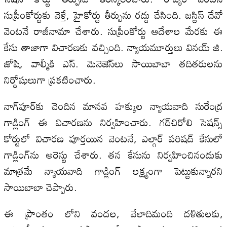
సుప్రీంకోర్టుకు వెళ్తే, హైకోర్టు తీర్పును రద్దు చేసింది. జస్టిస్ దేవో
వెంటనే రాజీనామా చేశారు. సుప్రీంకోర్టు ఆదేశాల మేరకు ఈ
కేసు తాజాగా విచారణకు వచ్చింది. న్యాయమూర్తులు వినయ్ జి.
జోషి, వాల్మీకి ఎస్. మెనెజెస్‌లు సాయిబాబా తదితరులను
నిర్దోషులుగా ప్రకటించారు.
నాగ్‌పూర్‌కు చెందిన మానవ హక్కుల న్యాయవాది సురేంద్ర
గాడ్లింగ్ ఈ విచారణను నిర్వహించారు. గడ్‌చిరోలి సెషన్స్
కోర్టులో విచారణ పూర్తయిన వెంటనే, ఎల్గార్ పరిషద్ కేసులో
గాడ్లింగ్‌ను అరెస్టు చేశారు. తన కేసును నిర్వహించినందుకు
మాత్రమే న్యాయవాది గాడ్లింగ్ లక్ష్యంగా పెట్టుకున్నారని
సాయిబాబా చెప్పారు.
ఈ ప్రాంతం లోని వందల, వేలాదిమంది దళితులకు,