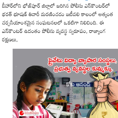
బీహార్‌లోని భోజ్‌పూర్ జిల్లాలో జరిగిన పోలీసు ఎన్‌కౌంటర్‌లో
భరత్ భూషణ్ తివారీ మరణించడం ఇటీవలి కాలంలో అత్యంత
చర్చనీయాంశమైన సంఘటనలలో ఒకటిగా నిలిచింది. ఈ
ఎన్‌కౌంటర్‌ ఉదంతం పోలీసు వ్యవస్థ స్వరూపం, రాజ్యాంగ
రక్షణలు,