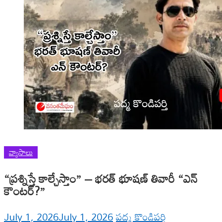
వ్యాసాలు
“ప్రశ్నిస్తే కాల్చేస్తాం” – భరత్ భూషణ్ తివారీ “ఎన్
కౌంటర్?”
July 1, 2026
July 1, 2026
పద్మ కొండిపర్తి