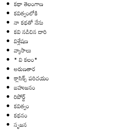
కథా తెలంగాణ
కవిత్వంలోకి
నా క‌థ‌తో నేను
కవి నడిచిన దారి
విశ్లేషణ
వ్యాసాలు
* వి క‌లం*
అరుణతార
క్లాసిక్స్ ప‌రిచ‌యం
బహుజనం
రిపోర్ట్
కవిత్వం
కథనం
సృజన