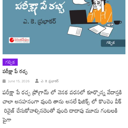
గల్పిక
పరీక్షా పే రచ్చ
June 15, 2026
ఎ. కె. ప్రభాకర్
పరీక్షా పే రచ్చ ప్రోగ్రామ్ లో వెనక వరసలో కూర్చొన్న వేదాన్తకి
చాలా అసహనంగా వుంది తాను అసలే ఫిజిక్స్ లో కొంచెం వీక్
రివైజ్ చేసుకోవాల్సినదెంతో వుంది దాదాపు మూడు గంటలకి
పైగా