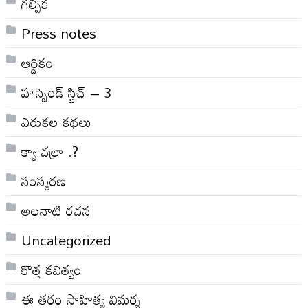
గల్పిక
Press notes
ఆర్ధికం
హస్బెండ్ స్టిచ్ – 3
ఎరుకల కథలు
క్యా చల్రా .?
సంస్మరణ
అలనాటి రచన
Uncategorized
కొత్త కవిత్వం
ఈ తరం సాహిత్య విమర్శ