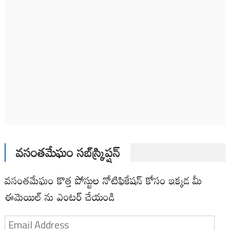
వసంతమేఘం సబ్‌స్క్రిప్షన్
వసంతమేఘం కొత్త పోస్టుల నోటిఫికేషన్ కోసం ఇక్కడ మీ
ఈమెయిల్ ను ఎంటర్ చేయండి
Email