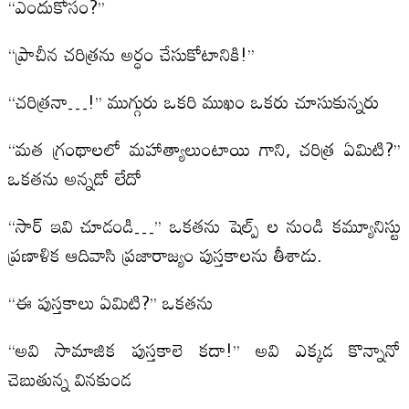
‘‘ఎందుకోసం?’’
‘‘ప్రాచీన చరిత్రను అర్ధం చేసుకోటానికి!’’
‘‘చరిత్రనా…!’’ ముగ్గురు ఒకరి ముఖం ఒకరు చూసుకున్నరు
‘‘మత గ్రంథాలలో మహాత్యాలుంటాయి గాని, చరిత్ర ఏమిటి?’’
ఒకతను అన్నడో లేదో
‘‘సార్‌ ఇవి చూడండి…’’ ఒకతను షెల్ప్‌ ల నుండి కమ్యూనిస్టు
ప్రణాళిక ఆదివాసి ప్రజారాజ్యం పుస్తకాలను తీశాడు.
‘‘ఈ పుస్తకాలు ఏమిటి?’’ ఒకతను
‘‘అవి సామాజిక పుస్తకాలె కదా!’’ అవి ఎక్కడ కొన్నానో
చెబుతున్న వినకుండ