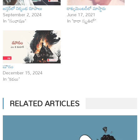
బస్తర్‍లో నిర్బంధ రూపాలు
డాక్యుమెంట‌రీలో మాస్టారు
September 2, 2024
June 17, 2021
In "సంభాషణ"
In "కారా స్మృతిలో"
మౌనం
December 15, 2024
In "కథలు"
RELATED ARTICLES