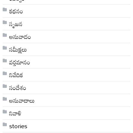
కథనం
సృజన
అనువాదం
సమీక్షలు
వర్తమానం
నివేదిక
సందేశం
అనువాదాలు
నివాళి
stories