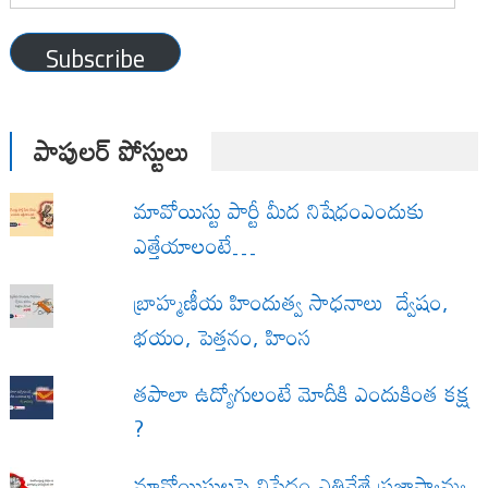
Address
Subscribe
పాపులర్ పోస్టులు
మావోయిస్టు పార్టీ మీద నిషేధంఎందుకు
ఎత్తేయాలంటే…
బ్రాహ్మణీయ హిందుత్వ సాధనాలు ద్వేషం,
భయం, పెత్తనం, హింస
త‌పాలా ఉద్యోగులంటే మోదీకి ఎందుకింత కక్ష
?
మావోయిస్టులపై నిషేధం ఎత్తివేతే ప్రజాస్వామ్య