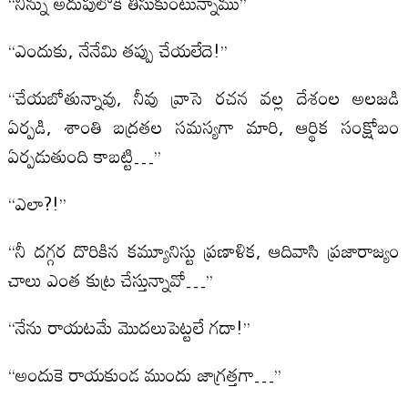
‘‘నిన్ను అదుపులోకి తీసుకుంటున్నాము’’
‘‘ఎందుకు, నేనేమి తప్పు చేయలేదె!’’
‘‘చేయబోతున్నావు, నీవు వ్రాసె రచన వల్ల దేశంల అలజడి
ఏర్పడి, శాంతి బద్రతల సమస్యగా మారి, ఆర్థిక సంక్షోబం
ఏర్పడుతుంది కాబట్టి…’’
‘‘ఎలా?!’’
‘‘నీ దగ్గర దొరికిన కమ్యూనిస్టు ప్రణాళిక, ఆదివాసి ప్రజారాజ్యం
చాలు ఎంత కుట్ర చేస్తున్నావో…’’
‘‘నేను రాయటమే మొదలుపెట్టలే గదా!’’
‘‘అందుకె రాయకుండ ముందు జాగ్రత్తగా…’’