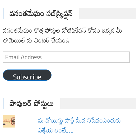
వసంతమేఘం సబ్‌స్క్రిప్షన్
వసంతమేఘం కొత్త పోస్టుల నోటిఫికేషన్ కోసం ఇక్కడ మీ
ఈమెయిల్ ను ఎంటర్ చేయండి
Email
Address
Subscribe
పాపులర్ పోస్టులు
మావోయిస్టు పార్టీ మీద నిషేధంఎందుకు
ఎత్తేయాలంటే…