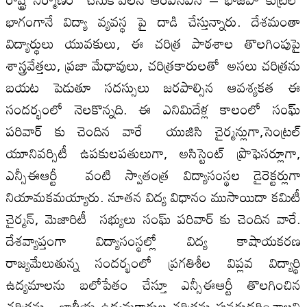
భాగంగానే విద్యా వ్యవస్థ పై దాడి చేస్తున్నారు. దేశమంతా
విద్యార్థులు యువకులు, ఈ చరిత్ర పాఠశాల తొలగింపుపై
శాస్త్రవేత్తలు, ప్రజా మేధావులు, చరిత్రకారులతో అసలు చరిత్రను
బయట పెడుతూ సదస్సులు జరపాల్సిన ఆవశ్యకత ఈ
సందర్భంలో నెలకొన్నది. ఈ ఎనిమిదేళ్ల కాలంలో సంఘ్
పరివార్ కు చెందిన వారే యుజిసి చైర్మన్లుగా,సెంట్రల్
యూనివర్సిటీ ఉపకులపతులుగా, అసిస్టెంట్ ప్రొఫెసర్లూగా,
ఎన్సీఈఆర్టీ వంటి స్వాతంత్ర విద్యాసంస్థల డైరెక్టర్లుగా
నియామకమయ్యారు. నూతన విద్య విధానం ముసాయిదా కమిటీ
చైర్మన్, మెజారిటీ సభ్యులు సంఘ్ పరివార్ కు చెందిన వారే.
దేశవ్యాప్తంగా విద్యాసంస్థల్లో విద్య కాషాయకరణ
రాజ్యమేలుతున్న సందర్భంలో ప్రగతిశీల విప్లవ విద్యార్థి
ఉద్యమాలను బలోపేతం చేస్తూ ఎన్సీఈఆర్టీ తొలగించిన
చరిత్రను, జాతీయ ఉద్యమకారుల చరిత్రను పునరుద్ధరించాలని