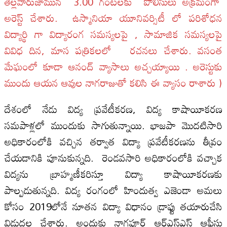
తెల్లవారుజామున 3.00 గంటలకు పోలీసులు అక్రమంగా
అరెస్ట్ చేశారు. ఉస్మానియా యూనివర్సిటీ లో పరిశోధన
విద్యార్థి గా విద్యారంగ సమస్యలపై , సామాజిక సమస్యలపై
వివిధ దిన, మాస పత్రికలలో రచనలు చేశారు. వసంత
మేఘంలో కూడా ఆనంద్ వ్యాసాలు అచ్చయ్యాయి . అరెస్టుకు
ముందు ఆయన ఆవుల నాగరాజుతో కలిసి ఈ వ్యాసం రాశారు )
దేశంలో నేడు విద్య ప్రవేటీకరణ, విద్య కాషాయీకరణ
సమపాళ్లలో ముందుకు సాగుతున్నాయి. భాజపా మొదటిసారి
అధికారంలోకి వచ్చిన తర్వాత విద్యా ప్రవేటీకరణను తీవ్రం
చేయడానికి పూనుకున్నది. రెండవసారి అధికారంలోకి వచ్చాక
విద్యను బ్రాహ్మణీకరిస్తూ విద్యా కాషాయీకరణకు
పాల్పడుతున్నది. విద్య రంగంలో హిందుత్వ ఎజెండా అమలు
కోసం 2019లోనే నూతన విద్యా విధానం డ్రాఫ్టు తయారుచేసి
విడుదల చేశారు. అందుకు నాగపూర్ ఆర్ఎస్ఎస్ ఆఫీసు