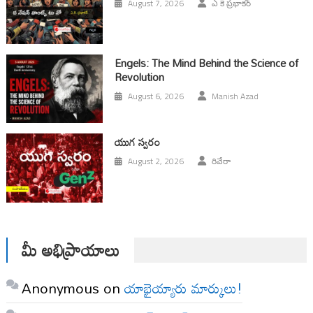
August 7, 2026
ఎ కె ప్రభాకర్
Engels: The Mind Behind the Science of
Revolution
August 6, 2026
Manish Azad
యుగ స్వ‌రం
August 2, 2026
రివేరా
మీ అభిప్రాయాలు
Anonymous
on
యాభైయ్యారు మార్కులు!