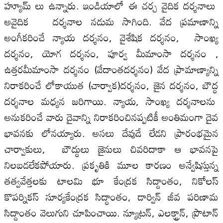
హ్యూమ్ లు ఉన్నారు. ఇండియాలో ఈ చర్చ వైదిక దర్శనాలు
అవైదిక దర్శనాల నడుమ సాగింది. వేద ప్రమాణాన్ని
అంగీకరించే న్యాయ దర్శనం, వైశేషిక దర్శనం, సాంఖ్య
దర్శనం, యోగ దర్శనం, పూర్వ మీమాంసా దర్శనం ,
ఉత్తరమీమాంసా దర్శనం (వేదాంతదర్శనం) వేద ప్రామాణ్యాన్ని
నిరాకరించే లోకాయుత (చార్వాక)దర్శనం, జైన దర్శనం, బౌద్ధ
దర్శనాల మధ్యన జరిగాయి. న్యాయ, సాంఖ్య దర్శనాలను
అనుకరించే వారు దైవాన్ని నిరాకరించినప్పటికీ అంతిమంగా దైవ
భావనకు లోనయ్యారు. అసలు దేవుడే లేడని ప్రారంభమైన
చార్వాకులు, బౌద్ధులు జైనులు చివరిదాకా ఆ భావనపై
నిలబడలేకపోయారు. ప్రకృతికి మూల కారణం అన్వేషిస్తున్న
తత్వవేత్తలకు టాలమి భూ కేంద్రక సిద్దాంతం, నికోలస్
కొపర్నికస్ సూర్యకేంద్రక సిద్ధాంతం, డార్విన్ జీవ పరిణామ
సిద్దాంతం వెలుగుని చూపించాయి. న్యూట్రన్, ఎలక్ట్రాన్, ప్రొటాన్