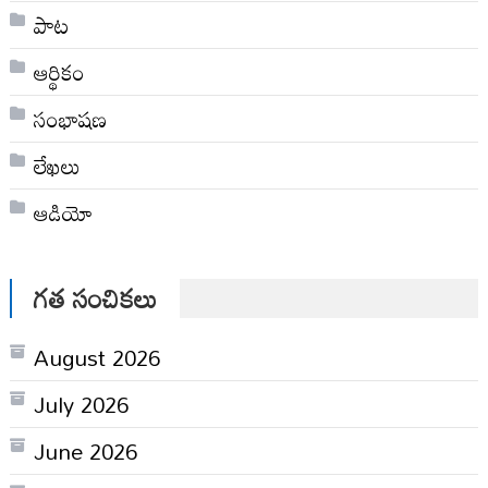
పాట
ఆర్థికం
సంభాషణ
లేఖలు
ఆడియో
గత సంచికలు
August 2026
July 2026
June 2026