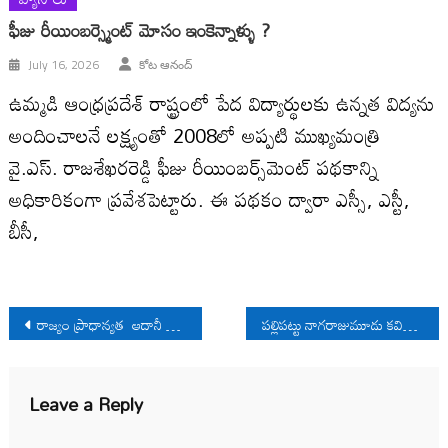
ఫీజు రీయింబర్స్మెంట్ మోసం ఇంకెన్నాళ్ళు ?
July 16, 2026
కోట ఆనంద్
ఉమ్మడి ఆంధ్రప్రదేశ్ రాష్ట్రంలో పేద విద్యార్థులకు ఉన్నత విద్యను
అందించాలనే లక్ష్యంతో 2008లో అప్పటి ముఖ్యమంత్రి
వై.ఎస్. రాజశేఖరరెడ్డి ఫీజు రీయింబర్స్‌మెంట్ పథకాన్ని
అధికారికంగా ప్రవేశపెట్టారు. ఈ పథకం ద్వారా ఎస్సీ, ఎస్టీ,
బీసీ,
Post
రాజ్యం ప్రాధాన్యత ఆదానీ లాభాలు కారాదు
పల్లిపట్టు నాగరాజుమూడు కవితలు
navigation
Leave a Reply