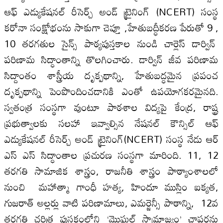
ఆఫ్ ఎడ్యుకేషనల్ రీసెర్చ్ అండ్ ట్రైనింగ్ (NCERT) సంస్థ
కరోనా సంక్షోభంను సాకుగా చెప్తూ ,హేతుబద్ధీకరణ పేరుతో 9 ,
10 తరగతుల సైన్స్ పాఠ్యపుస్తకాల నుండి చార్లెస్ డార్విన్
పరిణామ సిద్ధాంతాన్ని తొలగించారు. డార్విన్ జీవ పరిణామ
సిద్దాంతం శాస్త్రీయ దృక్పథాన్ని, హేతుబద్ధమైన ప్రపంచ
దృక్పథాన్ని పెంపొందించడానికి ఎంతో ఉపయోగకరమైనది.
స్వతంత్ర సంస్థగా వుంటూ పాఠశాల విద్యపై కేంద్ర, రాష్ట్ర
ప్రభుత్వాలకు సలహా ఇవ్వాల్సిన నేషనల్ కౌన్సిల్ ఆఫ్
ఎడ్యుకేషనల్ రీసెర్చ్ అండ్ ట్రైనింగ్(NCERT) సంస్థ నేడు ఆర్
ఎస్ ఎస్ సిద్ధాంతాల ప్రచురణ సంస్థగా మారింది. 11, 12
తరగతి సామాజిక శాస్త్రం, రాజనీతి శాస్త్రం పాఠ్యాంశాలలో
నుంచి మహాత్మా గాంధీ హత్య, హిందూ ముస్లిం ఐక్యత,
గుజరాత్ అల్లర్లు వాటి పరిణామాలు, ఎమర్జెన్సీ పాఠాన్ని, 12వ
తరగతి చరిత్ర పుస్తకంలోని ‘మొఘల్‌ సామ్రాజ్యం’ చాప్టర్లను