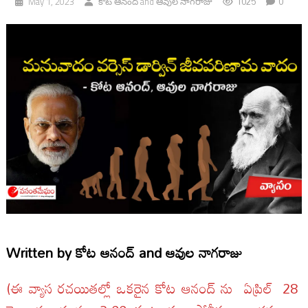
1025
0
May 1, 2023
కోట ఆనంద్
and
ఆవుల నాగరాజు
Written by
కోట ఆనంద్
and
ఆవుల నాగరాజు
(ఈ వ్యాస రచయితల్లో ఒకరైన కోట ఆనంద్ ను ఏప్రిల్ 28