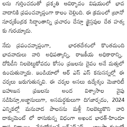
లను గుర్తించడంతో ప్రకృతి ఆవిర్భావం విషయంలో భావ
వాదానికి ప్రపంచవ్యాప్తంగా కాలం చెల్లింది. ఈ క్రమంలో బ్రూనో
సూర్యకేంద్రక సిద్ధాంతాన్ని ప్రచారం చేస్తూ క్రైస్తవుల చేత హత్య
కు గురయ్యాడు.
నేడు ప్రపంచవ్యాప్తంగా, భారతదేశంలో కొంతమంది
భావవాదులు వారి అధిపత్యాన్ని, రాజకీయ అధికారాన్ని,
దోపిడీని నిలబెట్టుకోవడం కోసం ప్రజలను దైవం అనే మత్తులో
ఉంచుతున్నారు. ఇండియాలో ఆర్ ఎస్ ఎస్ కనుసన్నల్లో ఈ
చర్యలు జరుగుతున్నవి. ఈ చర్యల అసలు ఉద్యేశ్యం మెజారిటీ
బహుజన ప్రజలను అంద విశ్వాసాల వైపు
నడిపిస్తూ,అజ్ఞానులుగా, అసమర్ధకులుగా దిగజార్చడం, 2024
ఎన్నికల్లో మనువాద పాలనను మళ్లీ నిలబెట్టుకొని వారి
డాక్యుమెంట్ లో రాసుకున్న విధంగా అఖండ భారత్-హిందూ
రాష్ట్ర నిర్మాణం చేసుకోవలనే ఆర్ఎస్ఎస్ – భాజపా కుట్రలో