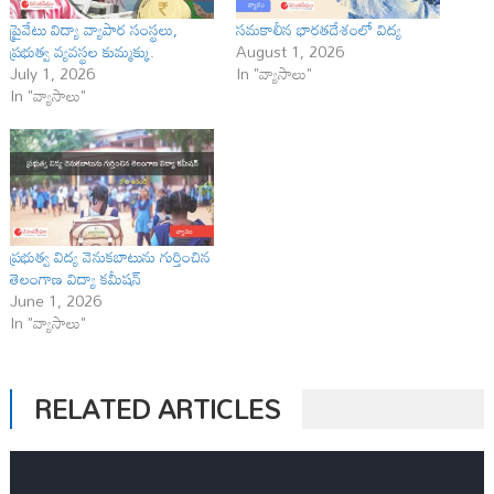
ప్రైవేటు విద్యా వ్యాపార సంస్థలు,
సమకాలీన భారతదేశంలో విద్య
ప్రభుత్వ వ్యవస్థల కుమ్మక్కు.
August 1, 2026
July 1, 2026
In "వ్యాసాలు"
In "వ్యాసాలు"
ప్రభుత్వ విద్య వెనుకబాటును గుర్తించిన
తెలంగాణ విద్యా కమీషన్
June 1, 2026
In "వ్యాసాలు"
RELATED ARTICLES