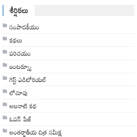
శీర్షికలు
సంపాదకీయం
కథలు
పరిచయం
ఇంటర్వ్యూ
గెస్ట్ ఎడిటోరియల్
లోచూపు
అల‌నాటి క‌థ‌
ఓపన్ పేజ్
అంతర్జాతీయ చిత్ర సమీక్ష