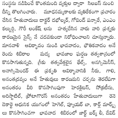
సంస్థను నడిపించే కొంతమంది వ్యక్తుల ద్వారా సిలబస్ నుంచి
దీన్ని తొలగించారు. మూఢనమ్మకాలకు వ్యతిరేకంగా ప్రచారం
చేసిన హేతువాదులు డాక్టర్ దభోల్కర్, గోవింద్ పన్సారే, ఎంఎం
కల్బుర్గి, గౌరీ లంకేష్ లను హత్యచేసిన వారు వారి ప్రశ్నకు
కారణమైన సైన్స్ నే చదవకుండా నిరోధించాలని చూస్తున్నారు.
మానవాళి ఆవిర్భావం నుండి భావవాదం, భౌతికవాదం అనే
రెండు శిబిరాల మద్య భావజాల ఘర్షణ తత్వశాస్రంలో
కొనసాగుతున్నది. గ్రీకు తత్వవేత్తలైన థేల్స్, అనగ్సిమెనీస్,
అనాగ్సిమెండర్ ఈ ప్రకృతి ఆవిర్భావానికి నీరు, గాలి,
అనంతద్రవ్యం అనే హేతువులు కారణమని చర్చను తెరలేపగా
అనంతరం వీరి కొనసాగింపుగా హెరక్లిటస్, సోక్రటీసు,
అరిస్టాటిల్, ప్రోటాగొరస్ అనంతరం హేతువాదులుగా రెనె
డెకార్టె ఆధునిక యుగంలో హెగెల్, ప్యూయర్ బా, కార్ల్ మార్క్స్
లు కొనసాగించగా భావవాద శిబిరంలో జార్ట్ బర్క్ లీ, డేవిడ్