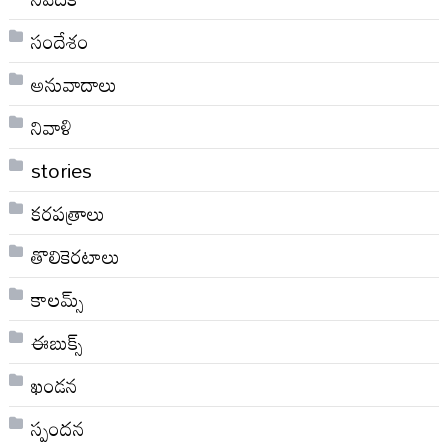
సందేశం
అనువాదాలు
నివాళి
stories
కరపత్రాలు
తొలికెరటాలు
కాలమ్స్
ఈబుక్స్
ఖండన
స్పందన