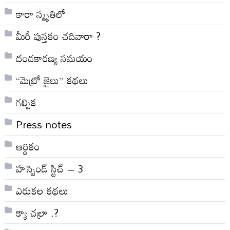
కారా స్మృతిలో
మీరీ పుస్తకం చదివారా ?
దండకారణ్య సమయం
“మెట్రో జైలు” కథలు
గల్పిక
Press notes
ఆర్ధికం
హస్బెండ్ స్టిచ్ – 3
ఎరుకల కథలు
క్యా చల్రా .?