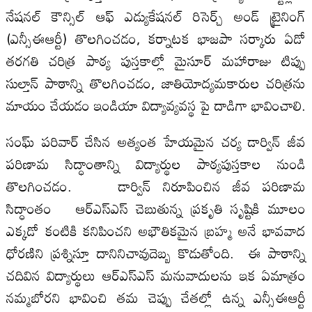
నేషనల్‌ కౌన్సిల్‌ ఆఫ్‌ ఎడ్యుకేషనల్‌ రిసెర్చ్‌ అండ్‌ ట్రైనింగ్‌
(ఎన్సీఈఆర్టీ) తొలగించడం, కర్నాటక భాజపా సర్కారు ఏడో
తరగతి చరిత్ర పాఠ్య పుస్తకాల్లో మైసూర్ మహారాజు టిప్పు
సుల్తాన్‌ పాఠాన్ని తొలగించడం, జాతియోద్యమకారుల చరిత్రను
మాయం చేయడం ఇండియా విద్యావ్యవస్థ పై దాడిగా భావించాలి.
సంఘ్ పరివార్ చేసిన అత్యంత హేయమైన చర్య డార్విన్ జీవ
పరిణామ సిద్ధాంతాన్ని విద్యార్థుల పాఠ్యపుస్తకాల నుండి
తొలగించడం. డార్విన్ నిరూపించిన జీవ పరిణామ
సిద్ధాంతం ఆర్ఎస్ఎస్ చెబుతున్న ప్రకృతి సృష్టికి మూలం
ఎక్కడో కంటికి కనిపించని అభౌతికమైన బ్రహ్మ అనే భావవాద
ధోరణిని ప్రశ్నిస్తూ దానినిచావుదెబ్బ కొడుతోంది. ఈ పాఠాన్ని
చదివిన విద్యార్థులు ఆర్ఎస్ఎస్ మనువాదులను ఇక ఏమాత్రం
నమ్మబోరని భావించి తమ చెప్పు చేతల్లో ఉన్న ఎన్సీఈఆర్టీ