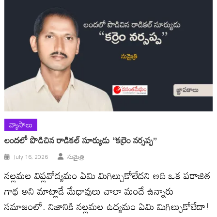
వ్యాసాలు
లందలో పొడిచిన రాడికల్ సూర్యుడు “కర్రెం నర్సప్ప”
July 16, 2026
సుమైత్రి
నల్లమల విప్లవోద్యమం ఏమి మిగిల్చుకోలేదని అది ఒక పరాజిత
గాథ అని మాట్లాడే మేధావులు చాలా మందే ఉన్నారు
సమాజంలో. నిజానికి నల్లమల ఉద్యమం ఏమి మిగిల్చుకోలేదా!