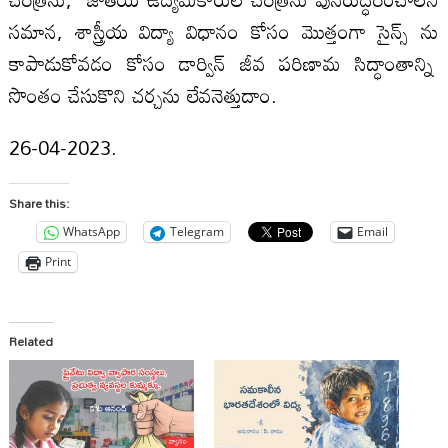
సమాన, శాస్త్రీయ విద్యా విధానం కోసం మొత్తంగా సైన్స్ ను
కాపాడుకోవడం కోసం డార్విన్ జీవ పరిణామ సిద్ధాంతాన్ని
సొంతం చేసుకొని చర్చను లేవనెత్తుదాం.
26-04-2023.
Share this:
WhatsApp
Telegram
Email
Print
Related