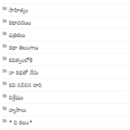
సాహిత్యం
కథావరణం
పత్రికలు
కథా తెలంగాణ
కవిత్వంలోకి
నా క‌థ‌తో నేను
కవి నడిచిన దారి
విశ్లేషణ
వ్యాసాలు
* వి క‌లం*