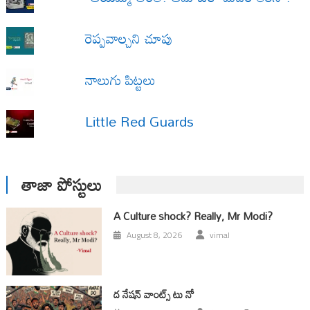
రెప్పవాల్చని చూపు
నాలుగు పిట్టలు
Little Red Guards
తాజా పోస్టులు
A Culture shock? Really, Mr Modi?
August 8, 2026
vimal
ద నేషన్ వాంట్స్ టు నో