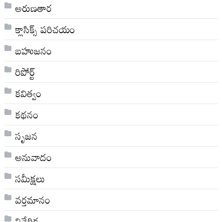
అరుణతార
క్లాసిక్స్ ప‌రిచ‌యం
బహుజనం
రిపోర్ట్
కవిత్వం
కథనం
సృజన
అనువాదం
సమీక్షలు
వర్తమానం
నివేదిక