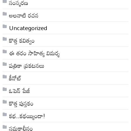
సంస్మరణ
అలనాటి రచన
Uncategorized
కొత్త కవిత్వం
ఈ తరం సాహిత్య విమర్శ
పత్రికా ప్రకటనలు
కీనోట్
ఓపెన్ పేజీ
కొత్త పుస్తకం
కథ..కథయ్యిందా!
సమకాలీనం