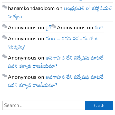
hanamkondaaolcom
on
ఆంధ్రప్రదేశ్ లో కష్టోడియల్
హత్యలు
Anonymous
on
లైక్
Anonymous
on
కంచె
Anonymous
on
చలం – రచన ప్రపంచంలో ఓ
‘చుక్కమ్మ’
Anonymous
on
అవగాహన లేని విద్వేషపు మాటలే
పవన్ కళ్యాణ్ రాజకీయమా?
Anonymous
on
అవగాహన లేని విద్వేషపు మాటలే
పవన్ కళ్యాణ్ రాజకీయమా?
Search
for: