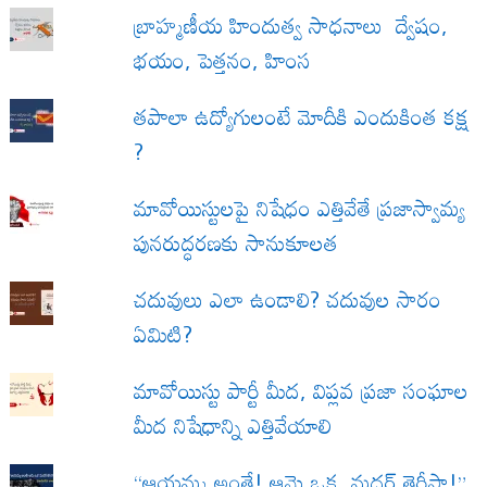
బ్రాహ్మణీయ హిందుత్వ సాధనాలు ద్వేషం,
భయం, పెత్తనం, హింస
త‌పాలా ఉద్యోగులంటే మోదీకి ఎందుకింత కక్ష
?
మావోయిస్టులపై నిషేధం ఎత్తివేతే ప్రజాస్వామ్య
పునరుద్ధరణకు సానుకూలత
చదువులు ఎలా ఉండాలి? చదువుల సారం
ఏమిటి?
మావోయిస్టు పార్టీ మీద, విప్లవ ప్రజా సంఘాల
మీద నిషేధాన్ని ఎత్తివేయాలి
“ఆయమ్మ అంతే! ఆమె ఒక మదర్ తెరీసా!”