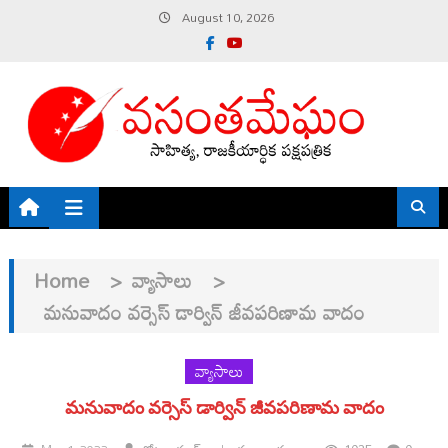
Skip
August 10, 2026
to
content
Home
>
వ్యాసాలు
>
మనువాదం వర్సెస్ డార్విన్ జీవపరిణామ వాదం
వ్యాసాలు
మనువాదం వర్సెస్ డార్విన్ జీవపరిణామ వాదం