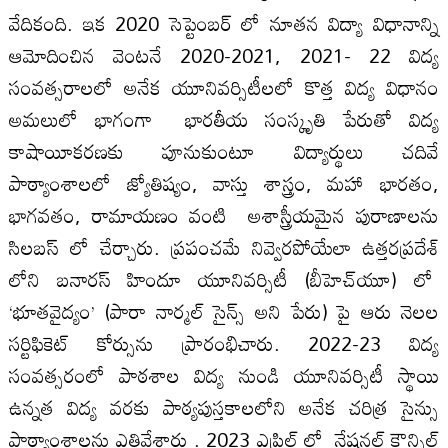
వేదికంది. ఇక 2020 సెప్టెంబర్ లో నూతన విద్యా విధానాన్ని
ఆమోదించిన వెంటనే 2020-2021, 2021- 22 విద్య
సంవత్సరాలలో అనేక యూనివర్సిటీలలో కొత్త విద్య విధానం
అమలులో భాగంగా భారతీయ సంస్కృతి పేరుతో విద్య
కాషాయీకరణకు పూనుకుంటూ విద్యార్థులు చదివే
పాఠ్యాంశాలలో జ్యోతిష్యం, వాస్తు శాస్త్రం, మహా భారతం,
భాగవతం, రామాయణం వంటి అశాస్త్రీయమైన పురాణాలను
సిలబస్ లో చేర్చారు. ప్రపంచమే నివ్వెరపోయేలా ఉత్తరప్రదేశ్
లోని బనారస్ హిందూ యూనివర్సిటీ (బీహెచ్‌యూ) లో
‘భూతవైద్యం’ (పారా నార్మల్ సైన్స్ అని పేరు) పై ఆరు నెలల
సర్టిఫికెట్ కోర్సును ప్రారంభిచారు. 2022-23 విద్య
సంవత్సరంలో పాఠశాల విద్య నుండి యూనివర్సిటీ స్థాయి
ఉన్నత విద్య వరకు పాఠ్యపుస్తకాలలోని అనేక చరిత్ర సైన్సు
పాఠ్యాంశాలను ఎత్తివేశారు . 2023 ఎప్రిల్ లో నేషనల్ కౌన్సిల్