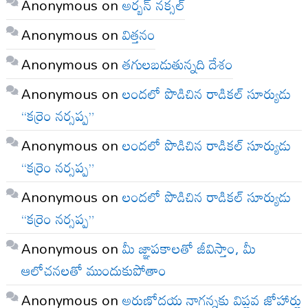
Anonymous
on
అర్బన్ నక్సల్
Anonymous
on
విత్తనం
Anonymous
on
తగులబడుతున్నది దేశం
Anonymous
on
లందలో పొడిచిన రాడికల్ సూర్యుడు
“కర్రెం నర్సప్ప”
Anonymous
on
లందలో పొడిచిన రాడికల్ సూర్యుడు
“కర్రెం నర్సప్ప”
Anonymous
on
లందలో పొడిచిన రాడికల్ సూర్యుడు
“కర్రెం నర్సప్ప”
Anonymous
on
మీ జ్ఞాపకాలతో జీవిస్తాం, మీ
ఆలోచనలతో ముందుకుపోతాం
Anonymous
on
అరుణోదయ నాగన్నకు విప్లవ జోహార్లు