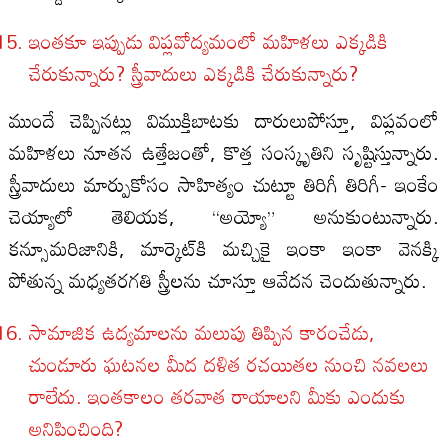
ఇంతకూ ఇప్పుడు విప్లవోద్యమంలో మహిళలు ఎక్కడికి
చేరుకున్నారు? స్త్రీవాదులు ఎక్కడికి చేరుకున్నారు?
ముందే చెప్పినట్లు విముక్తిబాటకు దారులుపోస్తూ, విప్లవంలో
మహిళలు నూతన ఉత్తేజంతో, కొత్త సంస్కృతిని సృష్టిస్తున్నారు.
స్త్రీవాదులు మార్పుకోసం సాహిత్యం చుట్టూ తిరిగీ తిరిగీ- ఇంకేం
చెయ్యాలో తెలియక, “అయ్యో” అనుకుంటున్నారు.
కన్సూమరిజానికి, మార్కెట్‌కి మచ్చికై ఇంకా ఇంకా వెనక్కి
పోతున్న మధ్యతరగతి స్త్రీలను చూస్తూ ఆవేదన చెందుతున్నారు.
సామాజిక ఉద్యమాలను మలుపు తిప్పిన కారంచేడు,
చుండూరు ఘటనల మీద దళిత రచయితల నుంచి నవలలు
రాలేదు. ఇంతకాలం తరవాత రాయాలని మీకు ఎందుకు
అనిపించింది?