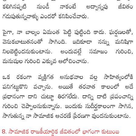
కలిగినప్పటి నుండీ నాకంటే అద్వాన్నపు జీవితం
గడుపుతున్నవాళ్ళు ఎందరో కనిపించేవారు.
పైగా, నా బాల్యం ఏమంత పెట్టి పుట్టింది కాదు. ఘర్షణలతో,
వెనుకబాటుతనంతో సాగింది. ఇదికూడా నన్ను మనిషిగా
నిలబెట్టిందనుకుంటాను. అందువల్లే సమాజం గురించి,
మనుషుల గురించి ఎక్కువ ఆలోచించాను.
ఒక రకంగా వ్యక్తిగత అనుభవాల వల్ల సాహిత్యంలోకి
పనిగట్టుకొని వచ్చాను. అయితే తరవాత కాలంలో అదే
ప్రధానంగా దాని చుట్టూ తిరగలేదు. దాన్ని దాటి ప్రపంచాన్ని
గురించి చెప్పాలనుకున్నాను. ఇందుకు సుదీర్ఘకాలంగా సాగిన,
సాగుతున్న నా సామాజిక ఆచరణే ప్రేరణగా వుందనుకుంటాను.
సామాజిక రాజకీయార్థిక జీవితంలో భాగంగా కుటుంబ