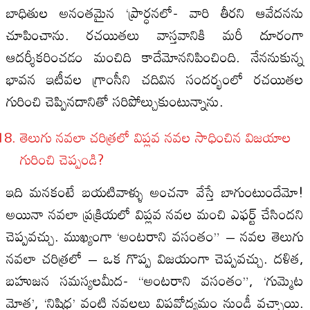
బాధితుల అనంతమైన ‘ప్రార్ధనలో- వారి తీరని ఆవేదనను
చూపించాను. రచయితలు వాస్తవానికి మరీ దూరంగా
ఆదర్శీకరించడం మంచిది కాదేమోననిపించింది. నేననుకున్న
భావన ఇటీవల గ్రాంసీని చదివిన సందర్భంలో రచయితల
గురించి చెప్పినదానితో సరిపోల్చుకుంటున్నాను.
తెలుగు నవలా చరిత్రలో విప్లవ నవల సాధించిన విజయాల
గురించి చెప్పండి?
ఇది మనకంటే బయటివాళ్ళు అంచనా వేస్తే బాగుంటుందేమో!
అయినా నవలా ప్రక్రియలో విప్లవ నవల మంచి ఎఫర్ట్‌ చేసిందని
చెప్పవచ్చు. ముఖ్యంగా ‘అంటరాని వసంతం” – నవల తెలుగు
నవలా చరిత్రలో – ఒక గొప్ప విజయంగా చెప్పవచ్చు. దళిత,
బహుజన సమస్యలమీద- “అంటరాని వసంతం”, ‘గుమ్మెట
మోత’, ‘నిషిధ’ వంటి నవలలు విప్లవోద్యమం నుండీ వచ్చాయి.