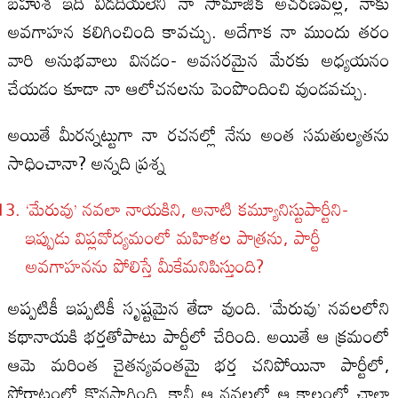
బహుశ ఇది విడదీయలేని నా సామాజిక అచరణవల్ల, నాకు
అవగాహన కలిగించింది కావచ్చు. అదేగాక నా ముందు తరం
వారి అనుభవాలు వినడం- అవసరమైన మేరకు అధ్యయనం
చేయడం కూడా నా ఆలోచనలను పెంపొందించి వుండవచ్చు.
అయితే మీరన్నట్టుగా నా రచనల్లో నేను అంత సమతుల్యతను
సాధించానా? అన్నది ప్రశ్న
‘మేరువు’ నవలా నాయకిని, అనాటి కమ్యూనిస్టుపార్టీని-
ఇప్పుడు విప్లవోద్యమంలో మహిళల పాత్రను, పార్టీ
అవగాహనను పోలిస్తే మీకేమనిపిస్తుంది?
అప్పటికీ ఇప్పటికీ సృష్టమైన తేడా వుంది. ‘మేరువు’ నవలలోని
కథానాయకి భర్తతోపాటు పార్టీలో చేరింది. అయితే ఆ క్రమంలో
ఆమె మరింత చైతన్యవంతమై భర్త చనిపోయినా పార్టీలో,
పోరాటంలో కొనసాగింది. కానీ ఆ నవలలో ఆ కాలంలో చాలా