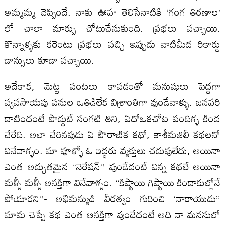
అమ్మమ్మ చెప్పిందే. నాకు ఊహ తెలిసేనాటికి ‘గంగ తిరణాల’
లో చాలా మార్పు చోటుచేసుకుంది. ప్రభలు వచ్చాయి.
కొన్నాళ్ళకు కరెంటు ప్రభలు వచ్చి ఇప్పుడు వాటిమీద రికార్డు
డాన్సులు కూడా వచ్చాయి.
అదేకాక, మెట్ట పంటలు కావడంతో మనుషులు పెద్దగా
వ్యవసాయపు పనుల ఒత్తిడిలేక విశ్రాంతిగా వుండేవాళ్ళు. జనవరి
దాటిందంటే పొద్దుటే సంగటి తిని, ఏదోఒకచోట పందిళ్ళ కింద
చేరేది. అలా చేరినపుడు ఏ పౌరాణిక కథో, కాశీమజిలీ కథలనో
వినేవాళ్ళం. మా వూళ్ళో ఓ ఇద్దరు వ్యక్తులు చదువులేదు, అయినా
ఎంత అద్భుతమైన “నెరేషన్‌” వుండేదంటే విన్న కథలే అయినా
మళ్ళీ మళ్ళీ అసక్తిగా వినేవాళ్ళం. “కిష్టాయి గిష్టాయి కిందాకుల్లోనే
పోయారని”- అభిమన్యుడి వీరత్వం గురించి ‘నారాయుడు”
మామ చెప్పే కథ ఎంత ఆసక్తిగా వుండేదంటే అది నా మనసులో