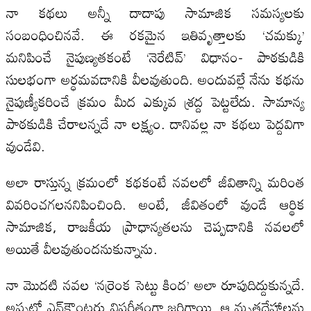
నా కథలు అన్నీ దాదాపు సామాజిక సమస్యలకు
సంబంధించినవే. ఈ రకమైన ఇతివృత్తాలకు ‘చమక్కు’
మనిపించే నైపుణ్యతకంటే ‘నెరేటివ్‌’ విధానం- పాఠకుడికి
సులభంగా అర్ధమవడానికి వీలవుతుంది. అందువల్లే నేను కథను
నైపుణ్యీకరించే క్రమం మీద ఎక్కువ శ్రద్ద పెట్టలేదు. సామాన్య
పాఠకుడికి చేరాలన్నదే నా లక్ష్యం. దానివల్ల నా కథలు పెద్దవిగా
వుండేవి.
అలా రాస్తున్న క్రమంలో కథకంటే నవలలో జీవితాన్ని మరింత
వివరించగలననిపించింది. అంటే, జీవితంలో వుండే ఆర్థిక
సామాజిక, రాజకీయ ప్రాధాన్యతలను చెప్పడానికి నవలలో
అయితే వీలవుతుందనుకున్నాను.
నా మొదటి నవల ‘నర్రెంక సెట్టు కింద’ అలా రూపుదిద్దుకున్నదే.
అప్పట్లో ఎన్‌కౌంటర్లు విపరీతంగా జరిగాయి. ఆ మృతదేహాలను