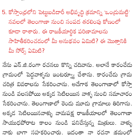
కోస్తాంధ్రలోని పెట్టుబడిదారీ అభివృద్ధి క్రమాన్ని ‘ఒండ్రుమట్టి’
నవలలో తెలంగాణా నుంచి సంపద తరలింపు కోణంలో
కూడా రాశారు. ఈ రాజకీయార్థిక పరిణామాలను
సాహితీకరించడంలో మీ అనుభవం ఏమిటి? ఈ మొత్తానికి
మీ సోర్స్‌ ఏమిటి?
నేను ఎన్‌.జి.రంగా రచనలు కొన్ని చదివాను. అలానే కారంచేడు
గ్రామంలో పెద్దవాళ్ళను ఇంటర్వ్యూ చేశాను. కారంచేడు గ్రామ
చరిత్ర వివరాలను సేకరించాను. అదేగాక తెలంగాణాలో కోస్తా
నుండి వలసపోయి అక్కడ సెటిలయిన వాళ్ళ నుంచి సమాచారం
సేకరించాను. తెలంగాణాలో రెండు మూడు గ్రామాలు తిరిగాను.
అక్కడ సెటిలయినవాళ్ళు వామపక్ష రాజకీయాలలో తెలంగాణా
సాయుధపోరాట కాలం నుండి పనిచేస్తున్న మిత్రులు. వాళ్ళు
నాకు బాగా సహకరించారు. ఇదంతా నా రచనా క్రమంలో