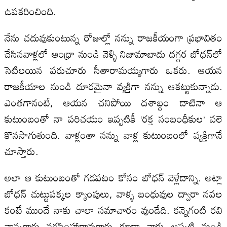
ఉపకరించింది.
నేను చదువుకుంటున్న రోజుల్లో నన్ను రాజకీయంగా ప్రభావితం
చేసినవాళ్లలో ఆంధ్రా నుండి వెళ్ళి నిజామాబాదు దగ్గర బోధన్‌లో
సెటిలయిన పరుచూరు సీతారామయ్యగారు ఒకరు. ఆయన
రాజకీయాల నుండి దూరమైనా వ్యక్తిగా నన్ను ఆకట్టుకున్నాడు.
ఎంతగానంటే, ఆయన చనిపోయి దశాబ్దం దాటినా ఆ
కుటుంబంతో నా పరిచయం ఇప్పటికీ ‘రక్త సంబంధీకుల’ వలె
కొనసాగుతుంది. వాళ్లంతా నన్ను వాళ్ల కుటుంబంలో వ్యక్తిగానే
చూస్తారు.
అలా ఆ కుటుంబంతో గడపటం కోసం బోధన్‌ వెళ్లేదాన్ని. అట్లా
బోధన్‌ చుట్టుపక్కల క్యాంపులు, వాళ్ళ బంధువుల ద్వారా నవల
కంటే ముందే నాకు చాలా సమాచారం వుండేది. కన్నెగంటి రవి
నాన్నగారు నరసింహారావుగారు కూడా నాకు అప్పటి నుండి