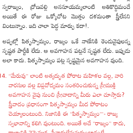
స్వరాజ్యం, ద్రోణవల్లి అనసూయమ్మలాంటి అతికొద్దిమందే
అయితే ఈ రోజు ఒక్కోచోట మొత్తం దళమంతా స్త్రీలేనని
వింటున్నాం. ఇది చాలా పెద్ద మార్పు కదా!.
అప్పట్లో పితృస్వామ్యం, రాజ్యం ఒకే నాణేనికి రెండువైపులన్న
స్పష్టత పార్టీకి లేదు. ఆ అవగాహన పట్లనే స్పష్టత లేదు. ఇప్పుడు
అలా కాదు. పితృస్వామ్యం పట్ల స్పష్టమైన అవగాహన వుంది.
“మేరువు” లాంటి అత్యద్భుత పోరాట మహిళల వల్ల, వారి
వారసుల వల్ల విప్లవోద్యమం సంతరించుకున్న స్ర్రీముక్తి
అవగాహన వైపు నుంచి స్ర్రీవాదాన్ని మీరు ఎలా చూస్తారు?
స్త్రీవాదం ప్రధానంగా పితృస్వామ్యం మీద పోరాటం
చెయ్యాలంటుంది. నిజానికి ఈ “పితృస్వామ్యం’”- రాజ్య
స్వభావాన్ని కలిగి వుంటుంది. అయితే అదే “రాజ్యం” కాదు,
రాజ్యానికి వెన్నెముక. స్త్రీవాదులేమనుకుంటారంటే