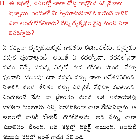
ఈ కథల్లో, నవలల్లో చాలా చోట్ల గాఢమైన సన్నివేశాలు
వున్నాయి. ఇందులో మీ స్వీయానుభవానికి బయటి వాటిని
ఎలా అందుకోగలిగారు? దీన్ని దృక్పథం వైపు నుంచి ఎలా
వివరిస్తారు?
ఏ రచనైనా దృక్పథమొక్కటే గాఢతను కలిగించలేదు. దృక్పథం
తప్పక వుండాల్సిందే- అయితే ఏ కథలోనైనా, రచనలోనైనా
మనం చెప్పే సమస్య ఎక్కడో మన లోపల హంట్‌ చేస్తూ
వుండాలి. ‘ముంపు’ కథా వస్తువు నన్ను చాలా అవేశపరిచింది.
నిజానికి వలస జీవితం నన్ను ఎప్పటికీ వేధిస్తూ వుంటుంది.
ఎందుకంటే నేను నా ప్రాంతం నుండి ఒక అమాయకపు
బాలికగా గుంటూరు వచ్చి మానసికంగా చాలా వేదనపడ్డాను. అ
కాలంలో దానికి ‘సొలేస్’ దొరికేదికాదు. అది నన్ను చాలా
ప్రభావితం చేసింది. అది కథల్లో రిప్లెక్ట్‌ అయింది. అందుకే
‘ముంపు’ కథలో అంత గాఢత వచ్చింది.