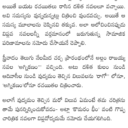
అయితే బయట రచయితలు రాసిన దళిత నవలలూ వచ్చాయి.
అవి సమస్యను వున్నదున్నట్లు చిత్రించి వుండవచ్చు. అయితే ఆ
సమస్య మూలాలను చెప్పినవి తక్కువ. అలా ఆలోచించినప్పుడు
విప్లవ నవలలన్నీ వర్తమానంలో జరుగుతున్న సామాజిక
పరిణామాలను నమోదు చేసాయనే చెప్పాలి.
స్త్రీవాదం తెలుగు నేలమీద చర్చ ప్రారంభంలోనే అల్లం రాజయ్య
నవల ‘అగ్నికణం’” వచ్చింది. అటు దళిత కులం నుండి
ఆదివాసీల నుండి వుద్యమం తెచ్చిన విలువలను ‘రాగో” లోనూ,
‘అగ్నికణం’లోనూ రచయితల చిత్రించారు.
అలాగే వుద్యమం తెచ్చిన మరో విలువ ఏమంటే తమ చరిత్రను
తామే పునర్నిర్మించుకోవడం- అట్లా ‘కొమరం భీం’ వంటి గొప్ప
చారిత్రిక నవలగా విప్లవోద్యమమే నమోదు చేయగలిగింది.