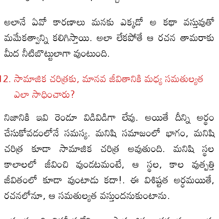
అలానే ఏవో కారణాలు మనకు ఎక్కడో అ కథా వస్తువుతో
మమేకత్వాన్ని కలిగిస్తాయి. అలా లేకపోతే ఆ రచన తామరాకు
మీద నీటిబొట్టులాగా వుంటుంది.
సామాజిక చరిత్రకు, మానవ జీవితానికి మధ్య సమతుల్యత
ఎలా సాధించారు?
నిజానికి ఇవి రెండూ విడివిడిగా లేవు. అయితే దీన్ని అర్థం
చేసుకోవడంలోనే సమస్య. మనిషి సమాజంలో భాగం, మనిషి
చరిత్ర కూడా సామాజిక చరిత్ర అవుతుంది. మనిషి స్థల
కాలాలలో జీవించి వుండటమంటే, ఆ స్థల, కాల వుత్పత్తి
జీవితంలో కూడా వుంటాడు కదా!. ఈ విశిష్టత అర్ధమయితే,
రచనలోనూ, ఆ సమతుల్యత వస్తుందనుకుంటాను.