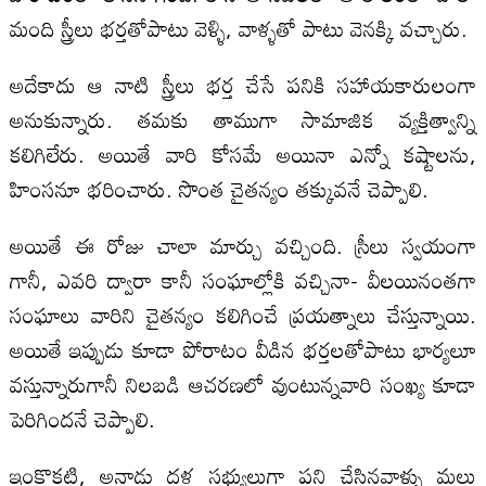
మంది స్త్రీలు భర్తతోపాటు వెళ్ళి, వాళ్ళతో పాటు వెనక్కి వచ్చారు.
అదేకాదు ఆ నాటి స్త్రీలు భర్త చేసే పనికి సహాయకారులంగా
అనుకున్నారు. తమకు తాముగా సామాజిక వ్యక్తిత్వాన్ని
కలిగిలేరు. అయితే వారి కోసమే అయినా ఎన్నో కష్టాలను,
హింసనూ భరించారు. సొంత చైతన్యం తక్కువనే చెప్పాలి.
అయితే ఈ రోజు చాలా మార్చు వచ్చింది. స్రీలు స్వయంగా
గానీ, ఎవరి ద్వారా కానీ సంఘాల్లోకి వచ్చినా- వీలయినంతగా
సంఘాలు వారిని చైతన్యం కలిగించే ప్రయత్నాలు చేస్తున్నాయి.
అయితే ఇప్పుడు కూడా పోరాటం వీడిన భర్తలతోపాటు భార్యలూ
వస్తున్నారుగానీ నిలబడి ఆచరణలో వుంటున్నవారి సంఖ్య కూడా
పెరిగిందనే చెప్పాలి.
ఇంకొకటి, అనాడు దళ సభ్యులుగా పని చేసినవాళ్ళు మల్లు