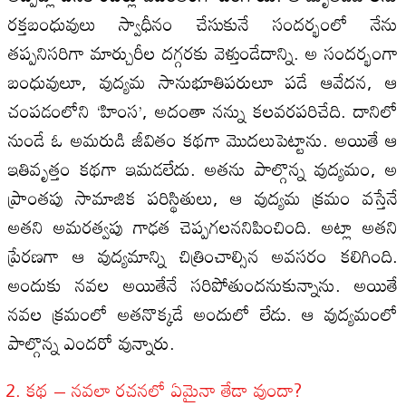
రక్తబంధువులు స్వాధీనం చేసుకునే సందర్భంలో నేను
తప్పనిసరిగా మార్చురీల దగ్గరకు వెళ్తుండేదాన్ని. అ సందర్భంగా
బంధువులూ, వుద్యమ సానుభూతిపరులూ పడే ఆవేదన, ఆ
చంపడంలోని ‘హింస’, అదంతా నన్ను కలవరపరిచేది. దానిలో
నుండే ఓ అమరుడి జీవితం కథగా మొదలుపెట్టాను. అయితే ఆ
ఇతివృత్తం కథగా ఇమడలేదు. అతను పాల్గొన్న వుద్యమం, అ
ప్రాంతపు సామాజిక పరిస్థితులు, ఆ వుద్యమ క్రమం వస్తేనే
అతని అమరత్వపు గాఢత చెప్పగలననిపించింది. అట్లా అతని
ప్రేరణగా ఆ వుద్యమాన్ని చిత్రించాల్సిన అవసరం కలిగింది.
అందుకు నవల అయితేనే సరిపోతుందనుకున్నాను. అయితే
నవల క్రమంలో అతనొక్కడే అందులో లేడు. ఆ వుద్యమంలో
పాల్గొన్న ఎందరో వున్నారు.
కథ – నవలా రచనలో ఏమైనా తేడా వుందా?