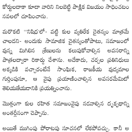
కోర్టులదాకా కూదా వారిని నిలబెట్టి పాక్షిక విజయం సాధించటం
నవలలో చూపించాను.
మరొకటి ‘“నిషిధ’లో- వట్టి కుల వ్యతిరేక చైతన్యం మాత్రమే
చాలదని- అందుకు సామాజిక చైతన్యంతోపాటు, సమాజంలో
వున్న మిగిలిన శ్రేణులను కలుపుకోవాల్సిన అవసరాన్ని
పాత్రలద్వారా రికార్డు చేశాను. అదేకాదు, చర్చల ప్రతినిధులు
అక్కడికి వచ్చారంటేనే సాంఘిక, రాజకీయ వుద్యమాల
గుర్తింపునూ, ఆ వైపు ప్రయాణించాల్సిన అవసరమేమిటో
తెలియజేయడానికి ప్రయత్నించాను.
మొత్తంగా కుల రహిత సమాజంవైపు నడవాల్సిన దృక్పథాన్ని
అంతర్లీనంగా చెప్పాను.
అయితే ముగింపు పోరాటపు సూచనలో లేకపోవచ్చు. కానీ అ