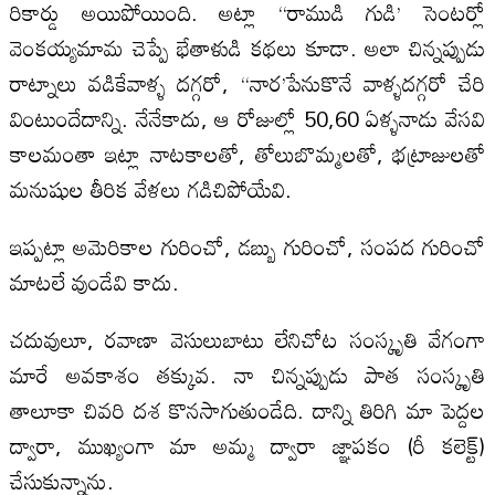
రికార్డు అయిపోయింది. అట్లా “రాముడి గుడి’ సెంటర్లో
వెంకయ్యమామ చెప్పే భేతాళుడి కథలు కూడా. అలా చిన్నప్పుడు
రాట్నాలు వడికేవాళ్ళ దగ్గరో, “నార’పేనుకొనే వాళ్ళదగ్గరో చేరి
వింటుందేదాన్ని. నేనేకాదు, ఆ రోజుల్లో 50,60 ఏళ్ళనాడు వేసవి
కాలమంతా ఇట్లా నాటకాలతో, తోలుబొమ్మలతో, భట్రాజులతో
మనుషుల తీరిక వేళలు గడిచిపోయేవి.
ఇప్పట్లా అమెరికాల గురించో, డబ్బు గురించో, సంపద గురించో
మాటలే వుండేవి కాదు.
చదువులూ, రవాణా వెసులుబాటు లేనిచోట సంస్కృతి వేగంగా
మారే అవకాశం తక్కువ. నా చిన్నప్పుడు పాత సంస్కృతి
తాలూకా చివరి దశ కొనసాగుతుండేది. దాన్ని తిరిగి మా పెద్దల
ద్వారా, ముఖ్యంగా మా అమ్మ ద్వారా జ్ఞాపకం (రీ కలెక్ట్‌)
చేసుకున్నాను.