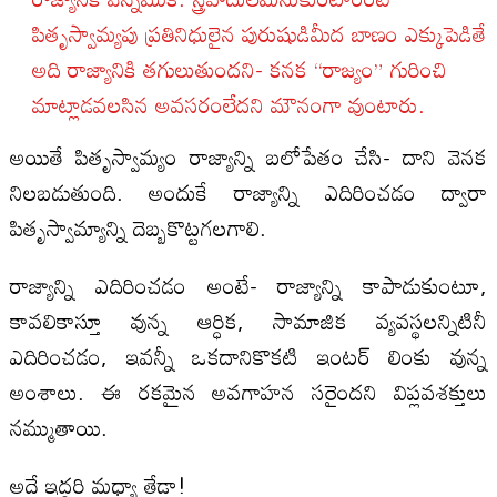
పితృస్వామ్యపు ప్రతినిధులైన పురుషుడిమీద బాణం ఎక్కుపెడితే
అది రాజ్యానికి తగులుతుందని- కనక “రాజ్యం” గురించి
మాట్లాడవలసిన అవసరంలేదని మౌనంగా వుంటారు.
అయితే పితృస్వామ్యం రాజ్యాన్ని బలోపేతం చేసి- దాని వెనక
నిలబడుతుంది. అందుకే రాజ్యాన్ని ఎదిరించడం ద్వారా
పితృస్వామ్యాన్ని దెబ్బకొట్టగలగాలి.
రాజ్యాన్ని ఎదిరించడం అంటే- రాజ్యాన్ని కాపాడుకుంటూ,
కావలికాస్తూ వున్న ఆర్ధిక, సామాజిక వ్యవస్థలన్నిటినీ
ఎదిరించడం, ఇవన్నీ ఒకదానికొకటి ఇంటర్‌ లింకు వున్న
అంశాలు. ఈ రకమైన అవగాహన సరైందని విప్లవశక్తులు
నమ్ముతాయి.
అదే ఇద్దరి మధ్యా తేడా!