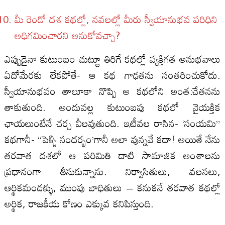
మీ రెండో దశ కథల్లో, నవలల్లో మీరు స్వీయానుభవ పరిధిని
అధిగమించారని అనుకోవచ్చా?
ఎప్పుడైనా కుటుంబం చుట్టూ తిరిగే కథల్లో వ్యక్తిగత అనుభవాలు
ఏదోమేరకు లేకపోతే- ఆ కథ గాఢతను సంతరించుకోదు.
స్వీయానుభవం తాలూకా నొప్పి అ కథలోని అంత:చేతనను
తాకుతుంది. అందువల్ల కుటుంబపు కథలో వైయక్తిక
ఛాయలుంటేనే చర్చ వీలవుతుంది. ఇటీవల రాసిన- ‘సంయమి”
కథగానీ- “పెళ్ళి సందర్భం’గానీ అలా వున్నవే కదా! అయితే నేను
తరవాత దశలో ఆ పరిమితి దాటి సామాజిక అంశాలను
ప్రధానంగా తీసుకున్నాను. నిర్వాసితులు, వలసలు,
ఆర్థికమండళ్ళు, ముంపు బాధితులు – కనుకనే తరవాత కథల్లో
అర్థిక, రాజకీయ కోణం ఎక్కువ కనిపిస్తుంది.