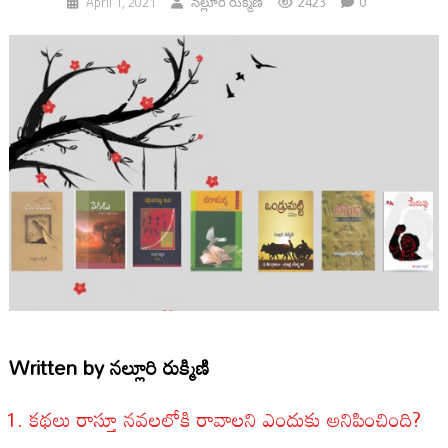
2423
0
April 1, 2021
నల్లూరి రుక్మిణి
Written by
నల్లూరి రుక్మిణి
కథలు రాస్తూ నవలలోకి రావాలని ఎందుకు అనిపించింది?