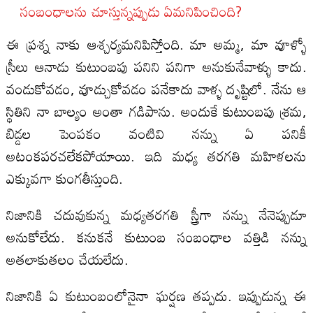
సంబంధాలను చూస్తున్నప్పుడు ఏమనిపించింది?
ఈ ప్రశ్న నాకు ఆశ్చర్యమనిపిస్తోంది. మా అమ్మ, మా వూళ్ళో
స్రీలు ఆనాడు కుటుంబపు పనిని పనిగా అనుకునేవాళ్ళు కాదు.
వండుకోవడం, వూడ్చుకోవడం పనేకాదు వాళ్ళ దృష్టిలో. నేను ఆ
స్థితిని నా బాల్యం అంతా గడిపాను. అందుకే కుటుంబపు శ్రమ,
బిడ్డల పెంపకం వంటివి నన్ను ఏ పనికీ
అటంకపరచలేకపోయాయి. ఇది మధ్య తరగతి మహిళలను
ఎక్కువగా కుంగతీస్తుంది.
నిజానికి చదువుకున్న మధ్యతరగతి స్త్రీగా నన్ను నేనెప్పుడూ
అనుకోలేదు. కనుకనే కుటుంబ సంబంధాల వత్తిడి నన్ను
అతలాకుతలం చేయలేదు.
నిజానికి ఏ కుటుంబంలోనైనా ఘర్షణ తప్పదు. ఇప్పుడున్న ఈ