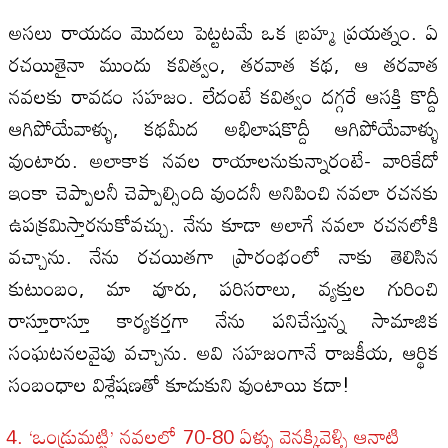
అసలు రాయడం మొదలు పెట్టటమే ఒక బ్రహ్మ ప్రయత్నం. ఏ
రచయితైనా ముందు కవిత్వం, తరవాత కథ, ఆ తరవాత
నవలకు రావడం సహజం. లేదంటే కవిత్వం దగ్గరే ఆసక్తి కొద్దీ
ఆగిపోయేవాళ్ళు, కథమీద అభిలాషకొద్దీ ఆగిపోయేవాళ్ళు
వుంటారు. అలాకాక నవల రాయాలనుకున్నారంటే- వారికేదో
ఇంకా చెప్పాలనీ చెప్పాల్సింది వుందనీ అనిపించి నవలా రచనకు
ఉపక్రమిస్తారనుకోవచ్చు. నేను కూడా అలాగే నవలా రచనలోకి
వచ్చాను. నేను రచయితగా ప్రారంభంలో నాకు తెలిసిన
కుటుంబం, మా వూరు, పరిసరాలు, వ్యక్తుల గురించి
రాస్తూరాస్తూ కార్యకర్తగా నేను పనిచేస్తున్న సామాజిక
సంఘటనలవైపు వచ్చాను. అవి సహజంగానే రాజకీయ, ఆర్థిక
సంబంధాల విశ్లేషణతో కూడుకుని వుంటాయి కదా!
‘ఒండ్రుమట్టి’ నవలలో 70-80 ఏళ్ళు వెనక్కివెళ్ళి ఆనాటి