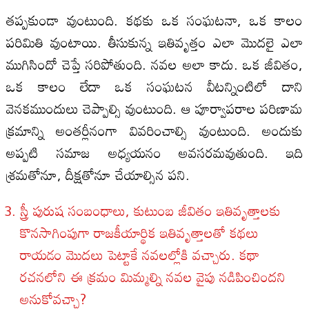
తప్పకుండా వుంటుంది. కథకు ఒక సంఘటనా, ఒక కాలం
పరిమితి వుంటాయి. తీసుకున్న ఇతివృత్తం ఎలా మొదలై ఎలా
ముగిసిందో చెప్తే సరిపోతుంది. నవల అలా కాదు. ఒక జీవితం,
ఒక కాలం లేదా ఒక సంఘటన వీటన్నింటిలో దాని
వెనకముందులు చెప్పాల్సి వుంటుంది. ఆ పూర్వాపరాల పరిణామ
క్రమాన్ని అంతర్లీనంగా వివరించాల్సి వుంటుంది. అందుకు
అప్పటి సమాజ అధ్యయనం అవసరమవుతుంది. ఇది
శ్రమతోనూ, దీక్షతోనూ చేయాల్సిన పని.
స్త్రీ పురుష సంబంధాలు, కుటుంబ జీవితం ఇతివృత్తాలకు
కొనసాగింపుగా రాజకీయార్థిక ఇతివృత్తాలతో కథలు
రాయడం మొదలు పెట్టాకే నవలల్లోకి వచ్చారు. కథా
రచనలోని ఈ క్రమం మిమ్మల్ని నవల వైపు నడిపించిందని
అనుకోవచ్చా?