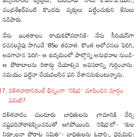
చంద్రశేఖర్‌వంటి కొందరు వ్యక్తులు పట్టించుకుని కేసులు
నడిపారు.
నేను ఇంతకాలం రాయకపోవడానికి- నేను సీరియస్‌గా
రచనలవైపు సాగిందే ’85ల తరవాత. కొంత ఆలోచనలు పెరిగి,
అవగాహన పెరిగి- ఆ ఉద్యమంలో పాల్గొన్న అనుభవాల నుండి-
ఆ పోరాటాలను రికార్డు చేయాల్సిన అవసరాన్ని గుర్తించాను.
సమయం పట్టినా చేయవలసిన పని చేశాననుకుంటున్నాను.
దళితవాదానికంటే భిన్నంగా “నిషిధ” చూపించిన మార్గం
ఏమిటి?
దళితవాదం చుండూరు బాధితులను గ్రామానికి చేర్చి
నష్టపరిహారాలిప్పించడంతో ఆగిపోయింది. ‘నిషిధ’లో- “కుల
నిర్మూలనా పోరాట సమితి”- బాధితులను ఓదార్చి, ధైర్యమిచ్చి