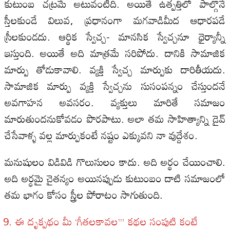
కుటుంబ చట్రమే అటువంటిది. అయితే ఉత్పత్తిలో పాల్గొనే
స్తీలకుండే విలువ, ప్రధానంగా మగవాడిమీద ఆధారపడే
స్రీలకుండదు. ఆర్థిక స్వేచ్చ- మానసిక స్వేచ్చనూ ధైర్యాన్నీ
ఇస్తుంది. అయితే అది మాత్రమే సరిపోదు. దానికి సామాజిక
మార్పు తోడుకావాలి. వ్యక్తి స్వేచ్చ మార్పుకు దారితీయదు.
సామాజిక మార్పు వ్యక్తి స్వేచ్చను సుసంపన్నం చేస్తుందనే
అవగాహన అవసరం. వ్యక్తులు మారితే సమాజం
మారుతుందనుకోవడం పొరపాటు. అలా తమ సాహిత్యాన్ని డైవ్‌
చేసేవాళ్ళ వల్ల మార్పుకంటే నష్టం ఎక్కువని నా వుద్దేశం.
మనుషులం విడివిడి గొలుసులం కాదు. అది అర్థం చేయించాలి.
అది అర్ధమై చైతన్యం అయినప్పుడు కుటుంబం దాటి సమాజంలో
తమ భాగం కోసం స్త్రీల పోరాటం సాగుతుంది.
ఈ దృక్పథం మీ ‘గీతలకావల’” కథల సంపుటి కంటే