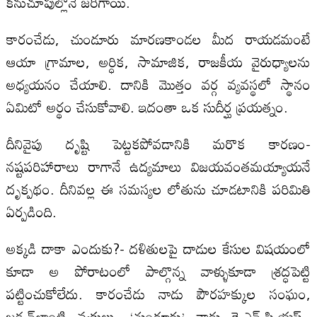
కనుచూపుల్లోనే జరిగాయి.
కారంచేడు, చుండూరు మారణకాండల మీద రాయడమంటే
ఆయా గ్రామాల, అర్ధిక, సామాజిక, రాజకీయ వైరుధ్యాలను
అధ్యయనం చేయాలి. దానికి మొత్తం వర్గ వ్యవస్థలో స్థానం
ఏమిటో అర్థం చేసుకోవాలి. ఇదంతా ఒక సుదీర్ఘ ప్రయత్నం.
దీనివైపు దృష్టి పెట్టకపోవడానికి మరొక కారణం-
నష్టపరిహారాలు రాగానే ఉద్యమాలు విజయవంతమయ్యాయనే
దృక్పథం. దీనివల్ల ఈ సమస్యల లోతును చూడటానికి పరిమితి
ఏర్పడింది.
అక్కడి దాకా ఎందుకు?- దళితులపై దాడుల కేసుల విషయంలో
కూడా అ పోరాటంలో పాల్గొన్న వాళ్ళుకూడా శ్రద్ధపెట్టి
పట్టించుకోలేదు. కారంచేడు నాడు పౌరహక్కుల సంఘం,
జడ్సన్‌లాంటి వ్యక్తులు, ‘చుండూరు’ నాడు కె.ఎన్‌.పి.యస్‌.,