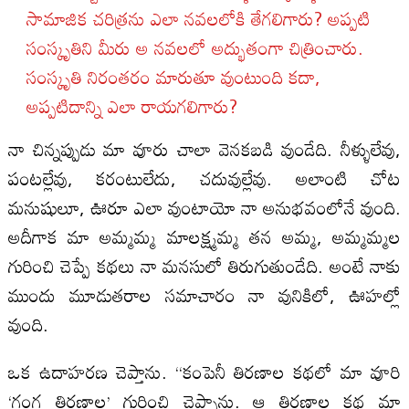
సామాజిక చరిత్రను ఎలా నవలలోకి తేగలిగారు? అప్పటి
సంస్కృతిని మీరు అ నవలలో అద్భుతంగా చిత్రించారు.
సంస్కృతి నిరంతరం మారుతూ వుంటుంది కదా,
అప్పటిదాన్ని ఎలా రాయగలిగారు?
నా చిన్నప్పుడు మా వూరు చాలా వెనకబడి వుండేది. నీళ్ళులేవు,
పంటల్లేవు, కరంటులేదు, చదువుల్లేవు. అలాంటి చోట
మనుషులూ, ఊరూ ఎలా వుంటాయో నా అనుభవంలోనే వుంది.
అదీగాక మా అమ్మమ్మ మాలక్ష్మమ్మ తన అమ్మ, అమ్మమ్మల
గురించి చెప్పే కథలు నా మనసులో తిరుగుతుండేది. అంటే నాకు
ముందు మూడుతరాల సమాచారం నా వునికిలో, ఊహల్లో
వుంది.
ఒక ఉదాహరణ చెప్తాను. “కంపెనీ తిరణాల కథలో మా వూరి
‘గంగ తిరణాల’ గురించి చెప్పాను. ఆ తిరణాల కథ మా