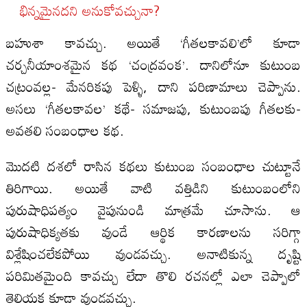
భిన్నమైనదని అనుకోవచ్చునా?
బహుశా కావచ్చు. అయితే ‘గీతలకావలి’లో కూడా
చర్చనీయాంశమైన కథ ‘చంద్రవంక’. దానిలోనూ కుటుంబ
చట్రంవల్ల- మేనరికపు పెళ్ళి, దాని పరిణామాలు చెప్పాను.
అసలు ‘గీతలకావల’ కథే- సమాజపు, కుటుంబపు గీతలకు-
అవతలి సంబంధాల కథ.
మొదటి దశలో రాసిన కథలు కుటుంబ సంబంధాల చుట్టూనే
తిరిగాయి. అయితే వాటి వత్తిడిని కుటుంబంలోని
పురుషాధిపత్యం వైపునుండి మాత్రమే చూసాను. ఆ
పురుషాధిక్యతకు వుండే ఆర్థిక కారణాలను సరిగ్గా
విశ్లేషించలేకపోయి వుండవచ్చు. అనాటికున్న దృష్టి
పరిమితమైంది కావచ్చు లేదా తొలి రచనల్లో ఎలా చెప్పాలో
తెలియక కూడా వుండవచ్చు.