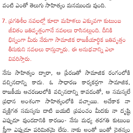
వంటి ఎంతో తెలుగు సాహిత్యం మనముందు వుంది.
ప్రగతిశీల నవలల్లో కూడా మహిళలు ఎక్కువగా కుటుంబ
జీవితం ఇతివృత్తంగానే నవలలు రాసినట్లుంది. దీనికి
భిన్నంగా మీరు నేరుగా సామాజిక రాజకీయార్థిక ఇతివృత్తం
తీసుకుని నవలలు రాస్తున్నారు. ఈ అనుభవాన్ని ఎలా
వివరిస్తారు.
నేను సాహిత్యం ద్వారా, ఆ ప్రేరణతో సామాజిక రంగంలోకి
వచ్చినదాన్ని కాదు. ఓ సాధారణ కార్యకర్తగా సామాజిక,
రాజకీయ ఆచరణలలోకి వచ్చినదాన్ని కావడంతో, ఆ సమస్యలే
ప్రధాన అంశంగా సాహిత్యంలోకి వచ్చాయి. అదేకాక నా
వ్యక్తిగత సమస్యను దాటి బయటి ప్రపంచం మీదకు నా దృష్టి
ఎప్పుడూ వుండడానికి కారణం- నేను మధ్య తరగతి కుటుంబ
స్త్రీగా ఎప్పుడూ పరిమితమై లేను. నాకు అంతో ఇంతో చైతన్యం