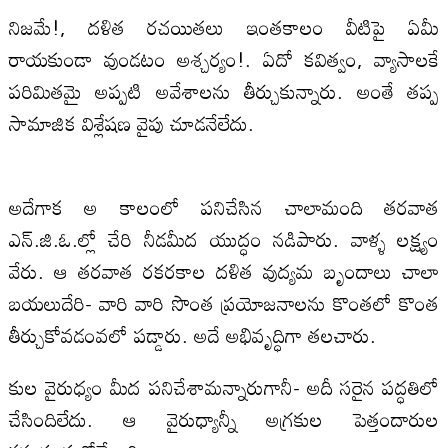
నిజమే!, దళిత రచయితలు ఇంతకాలం వీటిపై ఏమీ
రాయకుండా వుండటం అశ్చర్యం!. ఏదో కవిత్వం, వ్యాసాలకే
పరిమితమై అప్పటి అవేశాలను తీర్చుకున్నారు. అంతే తప్ప
సామాజిక విశ్లేషణ వైపు చూడనేలేదు.
అదేగాక అ కాలంలో పనిచేసిన చాలామంది తరవాత
ఎన్‌.జి.ఓ.ల్లో చేరి నీడమీద యుద్ధం నడిపారు. వాళ్ళ లక్ష్యం
వేరు. ఆ తరవాత రకరకాల దళిత వుద్యమ బృందాలు చాలా
బయలుదేరి- వారి వారి సొంత ప్రయోజనాలను కొంతలో కొంత
తీర్చుకోవడంవలో పడ్డారు. అదే అభివృద్ధిగా తలచారు.
కుల వైరుధ్యం మీద పనిచేశామన్నారుగానీ- అదీ సరైన పద్ధతిలో
చేసిందిలేదు. ఆ వైరుధ్యాన్నీ అగ్రకుల పెత్తందారుల