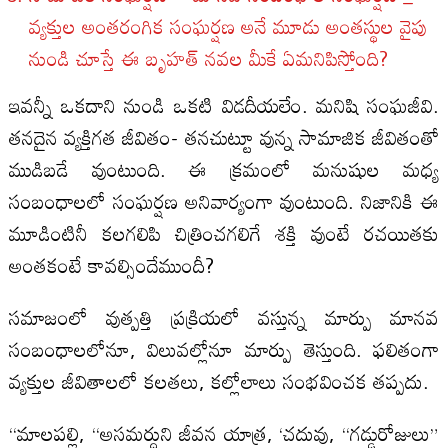
వ్యక్తుల అంతరంగిక సంఘర్షణ అనే మూడు అంతస్థుల వైపు
నుండి చూస్తే ఈ బృహత్‌ నవల మీకే ఏమనిపిస్తోంది?
ఇవన్నీ ఒకదాని నుండి ఒకటి విడదీయలేం. మనిషి సంఘజీవి.
తనదైన వ్యక్తిగత జీవితం- తనచుట్టూ వున్న సామాజిక జీవితంతో
ముడిబడే వుంటుంది. ఈ క్రమంలో మనుషుల మధ్య
సంబంధాలలో సంఘర్షణ అనివార్యంగా వుంటుంది. నిజానికి ఈ
మూడింటినీ కలగలిపి చిత్రించగలిగే శక్తి వుంటే రచయితకు
అంతకంటే కావల్సిందేముందీ?
సమాజంలో వుత్పత్తి ప్రక్రియలో వస్తున్న మార్పు మానవ
సంబంధాలలోనూ, విలువల్లోనూ మార్పు తెస్తుంది. ఫలితంగా
వ్యక్తుల జీవితాలలో కలతలు, కల్లోలాలు సంభవించక తప్పదు.
“మాలపల్లి, “అసమర్ధుని జీవన యాత్ర, ‘చదువు, “గడ్డురోజులు”