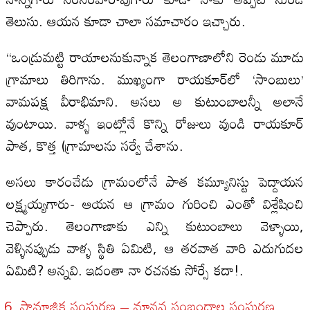
తెలుసు. ఆయన కూడా చాలా సమాచారం ఇచ్చారు.
“ఒండ్రుమట్టి రాయాలనుకున్నాక తెలంగాణాలోని రెండు మూడు
గ్రామాలు తిరిగాను. ముఖ్యంగా రాయకూర్‌లో ‘సాంబులు’
వామపక్ష వీరాభిమాని. అసలు అ కుటుంబాలన్నీ అలానే
వుంటాయి. వాళ్ళ ఇంట్లోనే కొన్ని రోజులు వుండి రాయకూర్‌
పాత, కొత్త (గ్రామాలను సర్వే చేశాను.
అసలు కారంచేడు గ్రామంలోనే పాత కమ్యూనిస్టు పెద్దాయన
లక్ష్మయ్యగారు- ఆయన ఆ గ్రామం గురించి ఎంతో విశ్లేషించి
చెప్పారు. తెలంగాణాకు ఎన్ని కుటుంబాలు వెళ్ళాయి,
వెళ్ళినప్పుడు వాళ్ళ స్థితి ఏమిటి, ఆ తరవాత వారి ఎదుగుదల
ఏమిటి? అన్నవి. ఇదంతా నా రచనకు సోర్సే కదా!.
సామాజిక సంఘర్షణ – మానవ సంబంధాల సంఘర్షణ ‍‍_