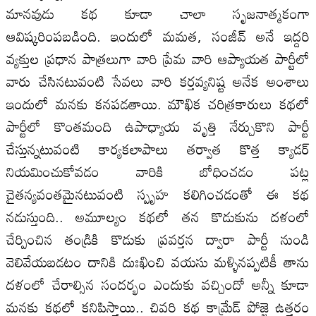
మానవుడు కథ కూడా చాలా సృజనాత్మకంగా
ఆవిష్కరింపబడింది. ఇందులో మమత, సంజీవ్ అనే ఇద్దరి
వ్యక్తుల ప్రధాన పాత్రలుగా వారి ప్రేమ వారి ఆప్యాయత పార్టీలో
వారు చేసినటువంటి సేవలు వారి కర్తవ్యనిష్ట అనేక అంశాలు
ఇందులో మనకు కనపడతాయి. మౌఖిక చరిత్రకారులు కథలో
పార్టీలో కొంతమంది ఉపాధ్యాయ వృత్తి నేర్చుకొని పార్టీ
చేస్తున్నటువంటి కార్యకలాపాలు తర్వాత కొత్త క్యాడర్
నియమించుకోవడం వారికి బోధించడం పట్ల
చైతన్యవంతమైనటువంటి స్పృహ కలిగించడంతో ఈ కథ
నడుస్తుంది.. అమూల్యం కథలో తన కొడుకును దళంలో
చేర్పించిన తండ్రికి కొడుకు ప్రవర్తన ద్వారా పార్టీ నుండి
వెలివేయబడటం దానికి దుఃఖించి వయసు మళ్ళినప్పటికీ తాను
దళంలో చేరాల్సిన సందర్భం ఎందుకు వచ్చిందో అన్నీ కూడా
మనకు కథలో కనిపిస్తాయి.. చివరి కథ కామ్రేడ్ పోజ్జె ఉత్తరం