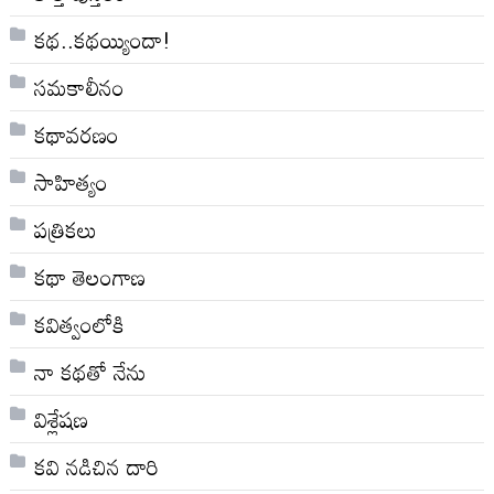
కథ..కథయ్యిందా!
సమకాలీనం
కథావరణం
సాహిత్యం
పత్రికలు
కథా తెలంగాణ
కవిత్వంలోకి
నా క‌థ‌తో నేను
విశ్లేషణ
కవి నడిచిన దారి