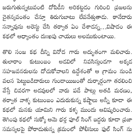
జరుగుతున్నటువంటి దోపిడీని అరికట్టడం గురించి ప్రజలను
చైతన్యవంతం చేస్తూ తిరుగుబాటు లేవనేత్తుతాడు. ఠానేదారు
సన్నావును అరెస్టు చేసి తర్వాత ఏం చేశాడన్న…విషాదం ఈ
కథలో ఆధ్యాంతం దుఃఖపు చాయలు అలముకుంటాయి.
తొలి సంజ కథ దీన్ని వినోద గారు అద్భుతంగా మలిచారు.
తులారాం కుటుంబం అడవిలో నివసిస్తుండగా అక్కడ
సహజవనరులను దోచుకోవాలని ఉద్దేశంతో ఆ గ్రామం నుండి
వలస పెట్టుబడిదారులు గుండాయిజంతో దుర్మార్గంగా తరలించి
వేస్తే చివరగా అడవులలో వారు పడే పాట్లు అతడి మరణం,
తర్వాత వాళ్ళ కుటుంబం ఎదురుకున్న కష్టాలు అన్నీ కూడా ఈ
కథలో మనకు యామిని గారు కళ్ళ ముందు ఆవిష్కరించారు.
తెగింపు కథలో సుక్కో ఆమె భర్త ఫూల్ సింగ్ ఇద్దరు కూడా ప్రజా
సమస్యలపై పోరాడుతున్న క్రమంలో పోలీసులు ఫుల్ సింగ్ ను