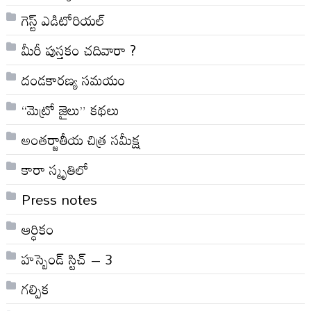
గెస్ట్ ఎడిటోరియల్
మీరీ పుస్తకం చదివారా ?
దండకారణ్య సమయం
“మెట్రో జైలు” కథలు
అంతర్జాతీయ చిత్ర సమీక్ష
కారా స్మృతిలో
Press notes
ఆర్ధికం
హస్బెండ్ స్టిచ్ – 3
గల్పిక