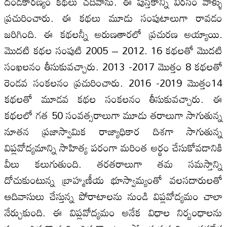
దండకారణ్యం కథలు చదివాను. ఈ పుస్తకాన్ని విరసం వాళ్ళు
ప్రచురించారు. ఈ కథలు మూడు సంపుటాలుగా రావడం
జరిగింది. ఈ కథలన్నీ అరుణతారలో ప్రచురణ అయ్యాయి.
మొదటి కథల సంపుటి 2005 – 2012. 16 కథలతో మొదటి
సంఖలనం తీసుకువచ్చారు. 2013 -2017 మొత్తం 8 కథలతో
రెండవ సంకలనం ప్రచురించారు. 2016 -2019 మొత్తం14
కథలతో మూడవ కథల సంకలనం తీసుకువచ్చారు. ఈ
కథలలో గత 50 సంవత్సరాలుగా మూడు తరాలుగా సాగుతున్న
నూతన ప్రజాస్వామిక రాజ్యాధికార దిశగా సాగుతున్న
విప్లవోద్యమాన్ని సాహిత్య పరంగా మరింత అర్థం చేసుకోవడానికి
వీలు కలుగుతుంది. తరతరాలుగా తమ సమస్తాన్ని
దోచుకుంటున్న బ్రాహ్మణీయ భూస్వామ్యంతో వలసదారులతో
ఆదివాసులు చేస్తున్న పోరాటాలను నుండి విప్లవోద్యమం చాలా
నేర్చుకుంది. ఈ విప్లవోద్యమం అనేక విధాల నిర్బంధాలను