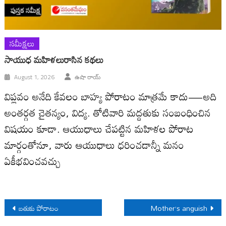
సమీక్షలు
సాయుధ మహిళలురాసిన కథలు
August 1, 2026
ఉషా రాయ్
విప్లవం అనేది కేవలం బాహ్య పోరాటం మాత్రమే కాదు—అది
అంతర్గత చైతన్యం, విద్య. తోటివారి మద్దతుకు సంబంధించిన
విషయం కూడా. ఆయుధాలు చేపట్టిన మహిళల పోరాట
మార్గంతోనూ, వారు ఆయుధాలు ధరించడాన్నీ మనం
ఏకీభవించవచ్చు
Post
బతుకు పోరాటం
Mother’s anguish
navigation