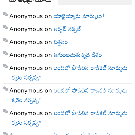
Anonymous
on
యాభైయ్యారు మార్కులు!
Anonymous
on
అర్బన్ నక్సల్
Anonymous
on
విత్తనం
Anonymous
on
తగులబడుతున్నది దేశం
Anonymous
on
లందలో పొడిచిన రాడికల్ సూర్యుడు
“కర్రెం నర్సప్ప”
Anonymous
on
లందలో పొడిచిన రాడికల్ సూర్యుడు
“కర్రెం నర్సప్ప”
Anonymous
on
లందలో పొడిచిన రాడికల్ సూర్యుడు
“కర్రెం నర్సప్ప”