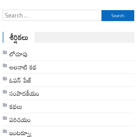
Search
for:
శీర్షికలు
లోచూపు
అల‌నాటి క‌థ‌
ఓపన్ పేజ్
సంపాదకీయం
కథలు
పరిచయం
ఇంటర్వ్యూ