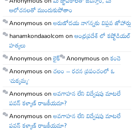
Anonymous
on
మీ జ్ఞాపకాలతో జీవిస్తాం, మీ
ఆలోచనలతో ముందుకుపోతాం
Anonymous
on
అరుణోదయ నాగన్నకు విప్లవ జోహార్లు
hanamkondaaolcom
on
ఆంధ్రప్రదేశ్ లో కష్టోడియల్
హత్యలు
Anonymous
on
లైక్
Anonymous
on
కంచె
Anonymous
on
చలం – రచన ప్రపంచంలో ఓ
‘చుక్కమ్మ’
Anonymous
on
అవగాహన లేని విద్వేషపు మాటలే
పవన్ కళ్యాణ్ రాజకీయమా?
Anonymous
on
అవగాహన లేని విద్వేషపు మాటలే
పవన్ కళ్యాణ్ రాజకీయమా?