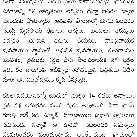
కూడా ఎదుర్కొన్నది. ఎదుర్కొంటూ పోరాడుతున్నది. భారతదేశ
సమాజాన్ని గతి తార్కికంగా అధ్యనం చేస్తూ ఆచరణ ద్వారా
ముందుకు పోతున్నారు. ఆదివాసి ప్రాంతాల్లో భూమి పంపకం
సమిష్టి వ్యవసాయ క్షేత్రాలు, బావులు, కుంటలు, చెరువులు
తవ్వకం ,భూమిని చదును చేయడం, సాంప్రదాయక
వ్యవసాయం స్థానంలో ఆధునిక వ్యవసాయం, కూరగాయల
పెంపకం, రైతులకు శిక్షణ పాత సాంప్రదాయక తెగ పెద్దల
అధికారం తొలగింపు అభివృద్ధి నిరోధకమైన పద్ధతులు వీటిని
మార్చాలని విప్లవోద్యమం కృషి చేస్తున్నది.
కథల విషయానికొస్తే ఇందులో మొత్తం 14 కథలు ఉన్నాయి.
ప్రతి కథ అనుభవం నుంచి వ్యక్తం అవుతుంది. సీతా బాయ్
గెలుపు అనే కథ సన్నావ్, సీతాబాయిలు ప్రధాన పాత్రలుగా
నడుస్తుంది. సన్నావ్ ఆ ఊరిలో ప్రజలందరి సమస్యలు
పరిష్కరించడం ముందుంటాడు. అంతేకాకుండా గ్రామంలో