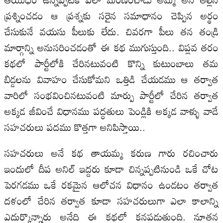
ప్రశ్నించడం ఆ ప్రశ్నకు సరైన సమాధానం చెప్పిన అర్థం
చేసుకునే వయసు పీలుకు లేదు. చివరగా పీలు తన తండ్రి
మార్గాన్ని అనుసరించడంతో ఈ కథ ముగుస్తుంది.. విప్లవ తరం
కథలో పార్టీలోకి చేరినటువంటి కొన్ని కుటుంబాలు తమ
బిడ్డలను వివాహం చేసుకోమని ఒత్తిడి చేయడము ఆ తర్వాత
వారిలో సంభవించినటువంటి మార్పు పార్టీలో చేరిన తర్వాత
అక్కడ జీవించే విధానము పద్ధతులు పెండ్లికి అక్కడ వాళ్ళు వాడే
సహచరులు పదము కొత్తగా అనిపిస్తాయి..
సహచరులు అనే కథ తాయమ్మ కరుణ గారు రచించారు
ఇందులో దీప అనిల్ ఇద్దరు కూడా చిన్నప్పటినుండి ఒకే చోట
పెరగడము ఒకే రకమైన ఆలోచన విధానం ఉండటం తర్వాత
దళంలో చేరిన తర్వాత కూడా సహచరులుగా ఎలా కాలాన్ని
ఎదుర్కొన్నారు అనేది ఈ కథలో కనపడుతుంది. నూతన