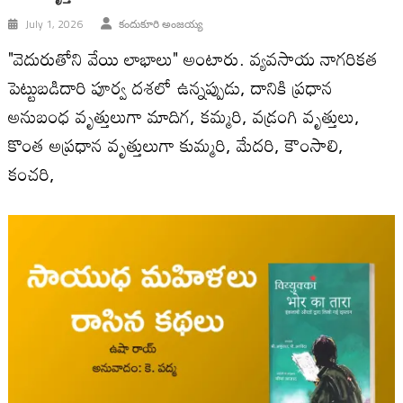
July 1, 2026
కందుకూరి అంజయ్య
"వెదురుతోని వేయి లాభాలు" అంటారు. వ్యవసాయ నాగరికత
పెట్టుబడిదారి పూర్వ దశలో ఉన్నప్పుడు, దానికి ప్రధాన
అనుబంధ వృత్తులుగా మాదిగ, కమ్మరి, వడ్రంగి వృత్తులు,
కొంత అప్రధాన వృత్తులుగా కుమ్మరి, మేదరి, కౌంసాలి,
కంచరి,