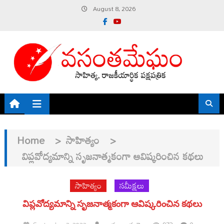
Skip
August 8, 2026
to
content
Home
>
సాహిత్యం
>
విప్లవోద్యమాన్ని సృజనాత్మకంగా ఆవిష్కరించిన కథలు
సాహిత్యం
సమీక్షలు
విప్లవోద్యమాన్ని సృజనాత్మకంగా ఆవిష్కరించిన కథలు