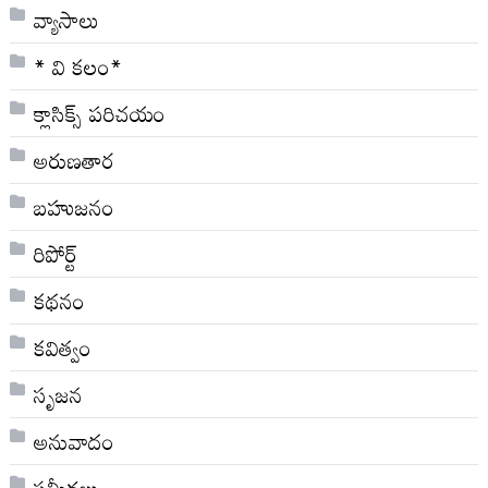
వ్యాసాలు
* వి క‌లం*
క్లాసిక్స్ ప‌రిచ‌యం
అరుణతార
బహుజనం
రిపోర్ట్
కథనం
కవిత్వం
సృజన
అనువాదం
సమీక్షలు