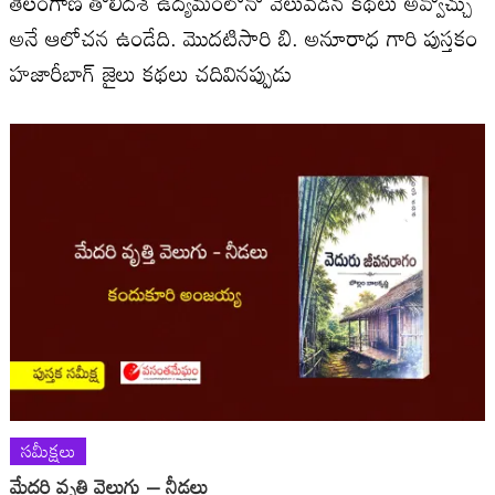
తెలంగాణ తొలిదశ ఉద్యమంలోనో వెలువడిన కథలు అవ్వొచ్చు
అనే ఆలోచన ఉండేది. మొదటిసారి బి. అనూరాధ గారి పుస్తకం
హజారీబాగ్ జైలు కథలు చదివినప్పుడు
సమీక్షలు
మేదరి వృత్తి వెలుగు – నీడలు