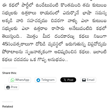
ఈ కథలో పార్టీలో ఉండేటువంటి కొంతమంది తమ కుటుంబ
సభ్యులకు ఉత్తరాలు రాయడంలో ఎదుర్కొనే భాషా సమస్య
అక్కడి వారి సహచర్యము చివరగా వాళ్ళు ఎలా కుటుంబ
సభ్యులకు ఎలా ఉత్తరాల రాసారు అనేటువంటిది కథలో
తెలుస్తుంది.. మొత్తం మీద దండకారణ్య కథలు నిజంగా
45సంవత్సరాలుగా దోపిడి వ్యవస్థలో జరుగుతున్న విప్లవోద్యమ
పోరాటాలను సృజనాత్మకంగా ఆవిష్కరించిన కథలు. ఇలాంటి
కథలు చదవడం ఒక గొప్ప అనుభవం..
Share this:
WhatsApp
Telegram
Email
Print
Related