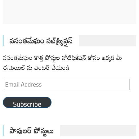
వసంతమేఘం సబ్‌స్క్రిప్షన్
వసంతమేఘం కొత్త పోస్టుల నోటిఫికేషన్ కోసం ఇక్కడ మీ
ఈమెయిల్ ను ఎంటర్ చేయండి
Email
Address
Subscribe
పాపులర్ పోస్టులు