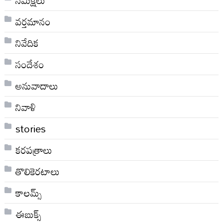
వర్తమానం
నివేదిక
సందేశం
అనువాదాలు
నివాళి
stories
కరపత్రాలు
తొలికెరటాలు
కాలమ్స్
ఈబుక్స్