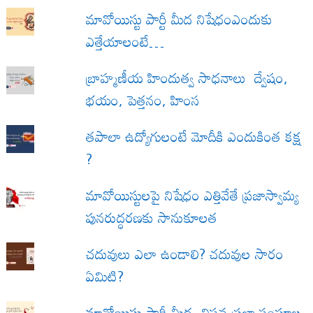
మావోయిస్టు పార్టీ మీద నిషేధంఎందుకు
ఎత్తేయాలంటే…
బ్రాహ్మణీయ హిందుత్వ సాధనాలు ద్వేషం,
భయం, పెత్తనం, హింస
త‌పాలా ఉద్యోగులంటే మోదీకి ఎందుకింత కక్ష
?
మావోయిస్టులపై నిషేధం ఎత్తివేతే ప్రజాస్వామ్య
పునరుద్ధరణకు సానుకూలత
చదువులు ఎలా ఉండాలి? చదువుల సారం
ఏమిటి?
మావోయిస్టు పార్టీ మీద, విప్లవ ప్రజా సంఘాల