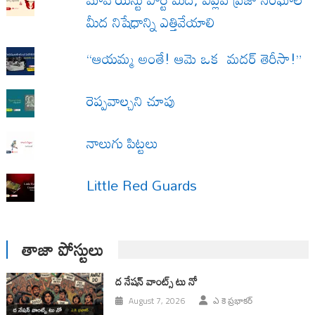
మీద నిషేధాన్ని ఎత్తివేయాలి
“ఆయమ్మ అంతే! ఆమె ఒక మదర్ తెరీసా!”
రెప్పవాల్చని చూపు
నాలుగు పిట్టలు
Little Red Guards
తాజా పోస్టులు
ద నేషన్ వాంట్స్ టు నో
August 7, 2026
ఎ కె ప్రభాకర్