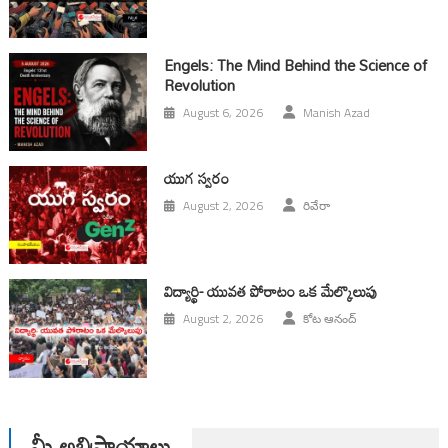
Engels: The Mind Behind the Science of
Revolution
August 6, 2026
Manish Azad
యుగ స్వ‌రం
August 2, 2026
రివేరా
విద్యార్థి- యువత పోరాటం ఒక మేల్కొలుపు
August 2, 2026
కోట ఆనంద్
మీ అభిప్రాయాలు