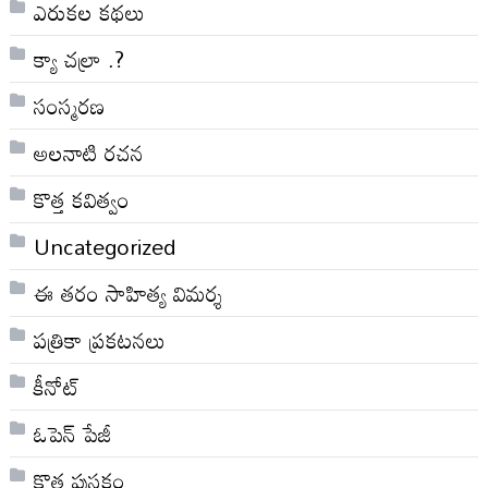
ఎరుకల కథలు
క్యా చల్రా .?
సంస్మరణ
అలనాటి రచన
కొత్త కవిత్వం
Uncategorized
ఈ తరం సాహిత్య విమర్శ
పత్రికా ప్రకటనలు
కీనోట్
ఓపెన్ పేజీ
కొత్త పుస్తకం