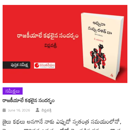
సమీక్షలు
రాజకీయాలే కథలైన సందర్భం
June 16, 2026
విప్లవశ్రీ
జైలు కథలు అనగానే నాకు ఎప్పుడో స్వతంత్ర సమయంలోనో,