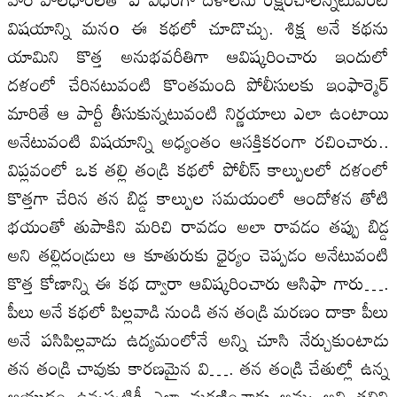
విషయాన్ని మనo ఈ కథలో చూడొచ్చు. శిక్ష అనే కథను
యామిని కొత్త అనుభవరీతిగా ఆవిష్కరించారు ఇందులో
దళంలో చేరినటువంటి కొంతమంది పోలీసులకు ఇంఫార్మెర్
మారితే ఆ పార్టీ తీసుకున్నటువంటి నిర్ణయాలు ఎలా ఉంటాయి
అనేటువంటి విషయాన్ని అధ్యంతం ఆసక్తికరంగా రచించారు..
విప్లవంలో ఒక తల్లి తండ్రి కథలో పోలీస్ కాల్పులలో దళంలో
కొత్తగా చేరిన తన బిడ్డ కాల్పుల సమయంలో ఆందోళన తోటి
భయంతో తుపాకిని మరిచి రావడం అలా రావడం తప్పు బిడ్డ
అని తల్లిదండ్రులు ఆ కూతురుకు ధైర్యం చెప్పడం అనేటువంటి
కొత్త కోణాన్ని ఈ కథ ద్వారా ఆవిష్కరించారు ఆసిఫా గారు….
పీలు అనే కథలో పిల్లవాడి నుండి తన తండ్రి మరణం దాకా పీలు
అనే పసిపిల్లవాడు ఉద్యమంలోనే అన్ని చూసి నేర్చుకుంటాడు
తన తండ్రి చావుకు కారణమైన వి…. తన తండ్రి చేతుల్లో ఉన్న
ఆయుధం ఉన్నప్పటికీ ఎలా మరణించాడు అమ్మ అని తల్లిని