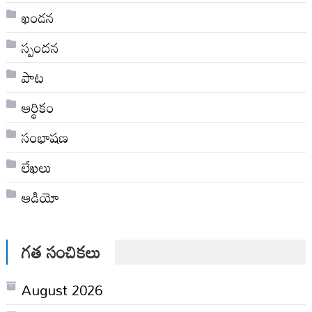
ఖండన
స్పందన
పాట
ఆర్థికం
సంభాషణ
లేఖలు
ఆడియో
గత సంచికలు
August 2026