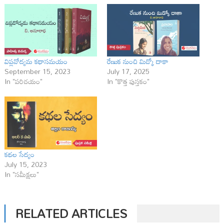
విప్లవోద్యమ కథాసమయం
రేణుక నుంచి మిడ్కో దాకా
September 15, 2023
July 17, 2025
In "పరిచయం"
In "కొత్త పుస్తకం"
క‌థ‌ల సేద్యం
July 15, 2023
In "సమీక్షలు"
RELATED ARTICLES