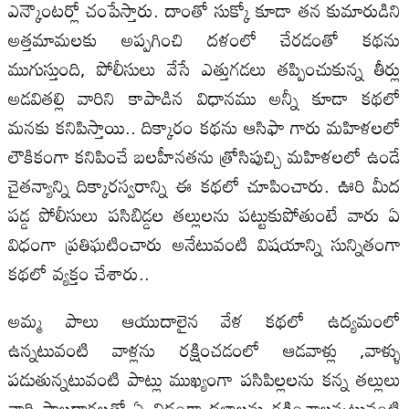
ఎన్కౌంటర్లో చంపేస్తారు. దాంతో సుక్కో కూడా తన కుమారుడిని
అత్తమామలకు అప్పగించి దళంలో చేరడంతో కథను
ముగుస్తుంది, పోలీసులు వేసే ఎత్తుగడలు తప్పించుకున్న తీర్లు
అడవితల్లి వారిని కాపాడిన విధానము అన్నీ కూడా కథలో
మనకు కనిపిస్తాయి.. దిక్కారం కథను ఆసిఫా గారు మహిళలలో
లౌకికంగా కనిపించే బలహీనతను త్రోసిపుచ్చి మహిళలలో ఉండే
చైతన్యాన్ని దిక్కారస్వరాన్ని ఈ కథలో చూపించారు. ఊరి మీద
పడ్డ పోలీసులు పసిబిడ్డల తల్లులను పట్టుకుపోతుంటే వారు ఏ
విధంగా ప్రతిఘటించారు అనేటువంటి విషయాన్ని సున్నితంగా
కథలో వ్యక్తం చేశారు..
అమ్మ పాలు ఆయుదాలైన వేళ కథలో ఉద్యమంలో
ఉన్నటువంటి వాళ్లను రక్షించడంలో ఆడవాళ్లు ,వాళ్ళు
పడుతున్నటువంటి పాట్లు ముఖ్యంగా పసిపిల్లలను కన్న తల్లులు
వారి పాలధారలతో ఏ విధంగా దళాలను రక్షించాలన్నటువంటి