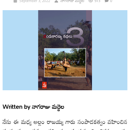
973
0
September 3, 2022
నాగరాజు మద్దెల
Written by
నాగరాజు మద్దెల
నేను ఈ మధ్య అల్లం రాజయ్య గారు సంపాదకత్వం వహించిన