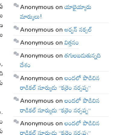
వు
Anonymous
on
యాభైయ్యారు
లు
మార్కులు!
‌ణ
Anonymous
on
అర్బన్ నక్సల్
లు
Anonymous
on
విత్తనం
Anonymous
on
తగులబడుతున్నది
ు,
దేశం
ది
Anonymous
on
లందలో పొడిచిన
దు
రాడికల్ సూర్యుడు “కర్రెం నర్సప్ప”
Anonymous
on
లందలో పొడిచిన
రాడికల్ సూర్యుడు “కర్రెం నర్సప్ప”
ు.
ేం
Anonymous
on
లందలో పొడిచిన
కు
రాడికల్ సూర్యుడు “కర్రెం నర్సప్ప”