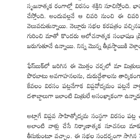
సృజ‌నాత్మ‌క రంగాల్లో విర‌సం శ‌క్తిని సూచిస్తోంది. 
చేస్తోంది. అందువ‌ల్ల‌నే ఆ చివ‌రి నుంచి ఈ చివ‌రి దా
వెలువ‌డుతున్నాయి. నెల్లూరు స‌భ‌ల క‌ర‌ప‌త్రం వ‌చ్చి
గురించి మాతో కొంద‌రు ఆలోచ‌నాత్మ‌క సంభాష‌ణ ప్రార
జ‌రుగుతూనే ఉన్నాయి. నిన్న మొన్న తీవ్ర‌స్థాయికి వెళ
ఫేస్‌బుక్‌లో జ‌రిగిన ఈ మొత్తం చ‌ర్చ‌లో మా మిత్రులు 
పొర‌బాటు అవ‌గాహ‌న‌ల‌ను, దురుద్దేశాల‌ను తార్కికం
కేవ‌లం విర‌సం ప‌ట్ల‌నేగాక విప్ల‌వోద్య‌మం ప‌ట్ల‌నే వా
ద‌శాబ్దాలుగా ఇలాంటి మిత్రులే అసంఖ్యాకంగా ఉన్నారు. 
అట్లాగే విప్ల‌వ సాహిత్యోద్య‌మ సంస్థ‌గా విర‌సం ప‌
అలాంటి వాళ్లు చేసే నిర్మాణాత్మ‌క సూచ‌న‌లు మ
తీసుకుంటూ వ‌చ్చాం. ఈ స‌భ‌ల సంద‌ర్భంగా సాగిన‌ ఫేస్‌