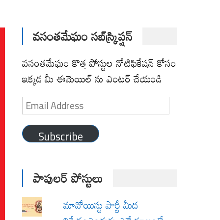
వసంతమేఘం సబ్‌స్క్రిప్షన్
వసంతమేఘం కొత్త పోస్టుల నోటిఫికేషన్ కోసం
ఇక్కడ మీ ఈమెయిల్ ను ఎంటర్ చేయండి
Email
Address
Subscribe
పాపులర్ పోస్టులు
మావోయిస్టు పార్టీ మీద