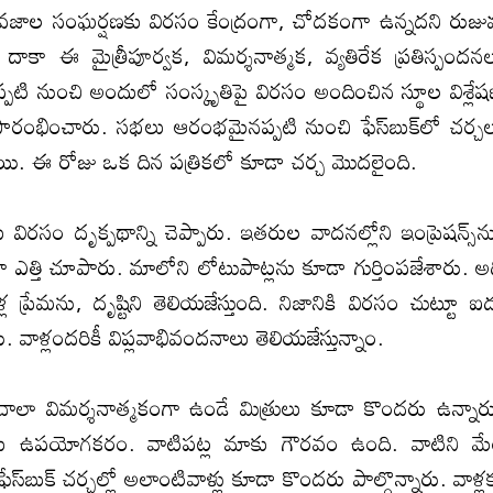
భావ‌జాల సంఘ‌ర్ష‌ణ‌కు విర‌సం కేంద్రంగా, చోద‌కంగా ఉన్న‌ద‌ని రుజు
కా ఈ మైత్రీపూర్వ‌క‌, విమ‌ర్శ‌నాత్మ‌క‌, వ్య‌తిరేక ప్ర‌తిస్పంద‌న‌
న‌ప్ప‌టి నుంచి అందులో సంస్కృతిపై విర‌సం అందించిన స్థూల విశ్లేష
ంభించారు. స‌భ‌లు ఆరంభ‌మైన‌ప్ప‌టి నుంచి ఫేస్‌బుక్‌లో చ‌ర్చ‌
్లాయి. ఈ రోజు ఒక దిన ప‌త్రిక‌లో కూడా చ‌ర్చ‌ మొద‌లైంది.
విర‌సం దృక్ప‌థాన్ని చెప్పారు. ఇత‌రుల వాద‌న‌ల్లోని ఇంప్రెష‌న్స్‌న
గా ఎత్తి చూపారు. మాలోని లోటుపాట్లను కూడా గుర్తింపజేశారు. అ
ళ్ల ప్రేమ‌ను, దృష్టిని తెలియ‌జేస్తుంది. నిజానికి విర‌సం చుట్టూ ఐ
వాళ్లంద‌రికీ విప్ల‌వాభివంద‌నాలు తెలియ‌జేస్తున్నాం.
ట్ల చాలా విమ‌ర్శ‌నాత్మ‌కంగా ఉండే మిత్రులు కూడా కొంద‌రు ఉన్నార
ాకు ఉప‌యోగ‌క‌రం. వాటిప‌ట్ల మాకు గౌర‌వం ఉంది. వాటిని మ
బుక్ చ‌ర్చ‌ల్లో అలాంటివాళ్లు కూడా కొంద‌రు పాల్గొన్నారు. వాళ్ల‌