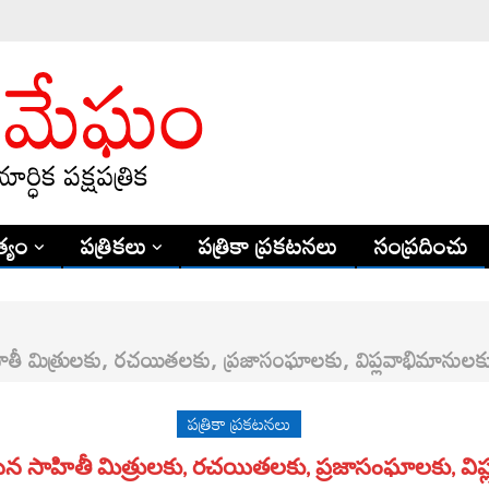
్యం
పత్రికలు
పత్రికా ప్రకటనలు
సంప్రదించు
మిత్రులకు, రచయితలకు, ప్రజాసంఘాలకు, విప్లవాభిమానులకు 
పత్రికా ప్రకటనలు
హితీ మిత్రులకు, రచయితలకు, ప్రజాసంఘాలకు, విప్ల