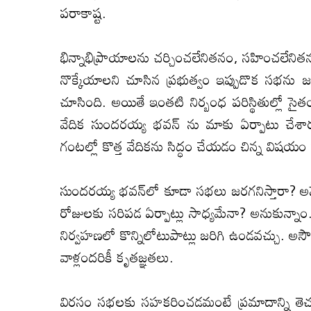
పరాకాష్ట.
భిన్నాభిప్రాయాలను చర్చించలేనితనం, సహించలేనితనం ఫ
నొక్కేయాలని చూసిన ప్రభుత్వం ఇప్పుడొక సభను జర
చూసింది. అయితే ఇంతటి నిర్బంధ పరిస్థితుల్లో సై
వేదిక సుందరయ్య భవన్ ను మాకు ఏర్పాటు చేశారు
గంటల్లో కొత్త వేదికను సిద్ధం చేయడం చిన్న విషయం 
సుంద‌ర‌య్య భ‌వ‌న్‌లో కూడా స‌భ‌లు జ‌ర‌గ‌నిస్తారా? అనే
రోజుల‌కు స‌రిప‌డ ఏర్పాట్లు సాధ్య‌మేనా? అనుకున్నాం.
నిర్వ‌హ‌ణ‌లో కొన్నిలోటుపాట్లు జ‌రిగి ఉండ‌వ‌చ్చు. అసౌ
వాళ్లంద‌రికీ కృత‌జ్ఞ‌త‌లు.
విర‌సం స‌భ‌ల‌కు స‌హ‌క‌రించ‌డ‌మంటే ప్ర‌మాదాన్ని తె