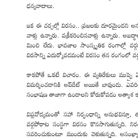
ధ‌న్య‌వాదాలు.
ఇక ఈ చ‌ర్చ‌ల్లో విర‌సం.. ప్ర‌జ‌ల‌కు దూర‌మైంద‌ని అన్న
వాళ్లు ఉన్నారు. వ‌క్రీక‌రించిన‌వాళ్లు ఉన్నారు. అబ‌
మించి లేదు. భావ‌జాల సాంస్కృతిక రంగాల్లో వ‌ర్గ‌ప
విర‌సాన్ని ఎదుర్కోవ‌డ‌మంటే విర‌సం త‌న రంగంలో వ‌ర్గ‌ప
కాక‌పోతే ఒక‌టే విచారం. ఈ వ్య‌తిరేకులు ముప్పై ఏళ్
విమర్శించడానికి అప్‌డేట్ అయితే బావుండు. ఎవ‌
సంభాష‌ణ తాజాగా ఉండాల‌ని కోరుకోవ‌డం అత్యాశ క
విప్ల‌వోద్య‌మంతో స‌హా నిర్బంధాన్ని అనుభ‌విస్తూ
వ‌ర్గ‌పోరాట సంస్థ‌గా విర‌సం కొన‌సాగుతున్న‌ది. నిరం
స‌వ‌రించుకుంటూ ముందుకు వెళుతున్న‌ది. అసంఖ్య