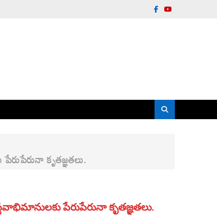
పేరుపేరునా కృతజ్ఞతలు.
వాభిమానులకు పేరుపేరునా కృతజ్ఞతలు.