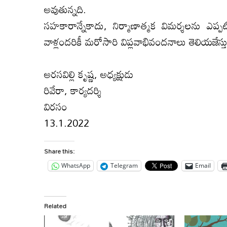
అవుతున్న‌ది.
స‌హ‌కారాన్నేకాదు, నిర్మాణాత్మ‌క విమ‌ర్శ‌ల‌ను ఎ
వాళ్లంద‌రికీ మ‌రోసారి విప్ల‌వాభివంద‌నాలు తెలియ‌జేస్త
అరసవిల్లి కృష్ణ, అధ్యక్షుడు
రివేరా, కార్యదర్శి
విర‌సం
13.1.2022
Share this:
WhatsApp
Telegram
Email
Related