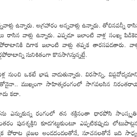
‌వాళ్లు ఉన్నారు. అగ్ర‌హారం అన్న‌వాళ్లు ఉన్నారు. తోచిన‌వ‌న్నీ రాస
ద్ధాలు రాసిన వాళ్లు ఉన్నారు. ఎప్ప‌డూ ఇలాంటి వాళ్ల సంఖ్య పిడికె
ోరాటానికి దిగాక ఇలాంటి వాళ్లు త‌ప్ప‌క తార‌స‌ప‌డ‌తారు. వాళ్
ోరాటాన్ని సునిశితంగా కొన‌సాగిస్తున్న‌ట్లే.
ల నుంచి ఒక‌టే భాష వాడుతున్నారు. విర‌సాన్ని, విప్ల‌వోద్య‌మాన్
రితోనైనా.. ముఖ్యంగా సాహిత్య‌రంగంలో సాగ‌వ‌ల‌సిన నిరంత‌ర
ాదు క‌దా.
, త‌ను ఎన్నుకున్న రంగంలో త‌న శ‌క్తినంతా ధార‌పోసి సాంస్కృత
త‌రం పున‌శ్శ‌క్తిని కూడ‌గ‌ట్టుకుంటూ ఎప్ప‌టిక‌ప్పుడు లోటుపాట్ల‌
ాక పోరాట ప్ర‌జ‌ల అండ‌దండ‌ల‌తోనే, సూచ‌న‌ల‌తోనే ఇది సాధ్