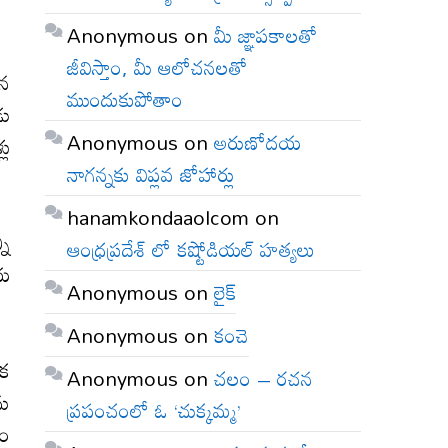
Anonymous
on
మీ జ్ఞాపకాలతో
జీవిస్తాం, మీ ఆలోచనలతో
ిన
ముందుకుపోతాం
డు
Anonymous
on
అరుణోదయ
లు
నాగన్నకు విప్లవ జోహార్లు
hanamkondaaolcom
on
ని
ఆంధ్రప్రదేశ్ లో కష్టోడియల్ హత్యలు
ాయ
Anonymous
on
లైక్
Anonymous
on
కంచె
ిక
Anonymous
on
చలం – రచన
ను
ప్రపంచంలో ఓ ‘చుక్కమ్మ’
యం