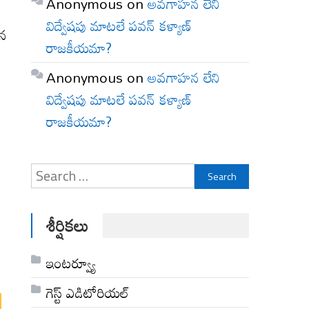
Anonymous
on
అవగాహన లేని
విద్వేషపు మాటలే పవన్ కళ్యాణ్
ిన
రాజకీయమా?
Anonymous
on
అవగాహన లేని
విద్వేషపు మాటలే పవన్ కళ్యాణ్
రాజకీయమా?
Search
for:
శీర్షికలు
ఇంటర్వ్యూ
గెస్ట్ ఎడిటోరియల్