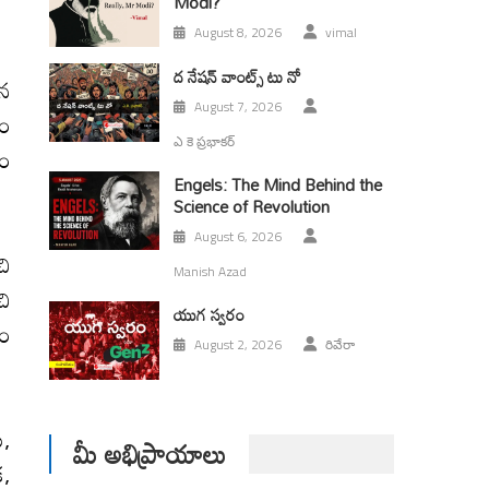
Modi?
August 8, 2026
vimal
ద నేషన్ వాంట్స్ టు నో
ిన
August 7, 2026
ఘం
ఎ కె ప్రభాకర్
ధం
Engels: The Mind Behind the
Science of Revolution
August 6, 2026
చి
Manish Azad
చి
యుగ స్వ‌రం
ేం
August 2, 2026
రివేరా
ు,
మీ అభిప్రాయాలు
‌,