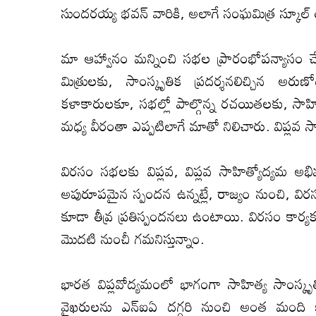
సుందరయ్య భవన్ వారికి, అలాగే సంఘమిత్ర స్కూల్ య
మా ఆహ్వానం మన్నించి సభల ప్రారంభోప‌న్యాసం చేసి
మిత్రులకు, సాంస్కృతిక ప్రదర్శనలిచ్చిన అర
కళాకారులకూ, సభల్లో పాల్గొన్న రచయితలకు, సాహి
మధ్య వీరంతా ఎప్ప‌టిలాగే మాతో నిలిచారు. విప్ల‌వ సా
విర‌సం స‌భ‌ల‌కు విప్ల‌వ‌, విప్ల‌వ సాహిత్యోద్య
అపురూప‌మైన స్పంద‌న ఉన్న‌ట్లే, రాజ్యం నుంచి, విర‌స
కూడా తీవ్ర ప్ర‌తిస్పంద‌న‌లు ఉంటాయి. విర‌సం కార్య‌క
మొద‌టి నుంచీ గ‌మ‌నిస్తున్నాం.
భార‌త విప్ల‌వోద్య‌మంలో భాగంగా సాహిత్య సాంస్కృతిక 
వైఖ‌రుల‌ను ఎన్ఐఏ ద‌గ్గ‌రి నుంచి అంత మంది ఇం