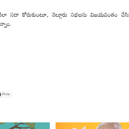
ప్ప‌టిలా స‌దా కోరుకుంటూ, నెల్లూరు స‌భ‌ల‌ను విజ‌య‌వంతం చేస
ున్నాం.
Print