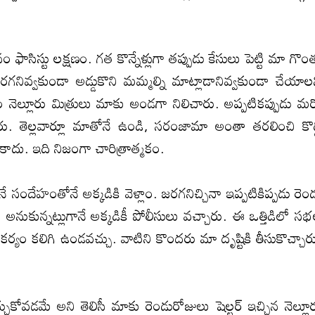
ాసిస్టు లక్షణం. గత కొన్నేళ్లుగా తప్పుడు కేసులు పెట్టి మా గొం
గనివ్వకుండా అడ్డుకొని మమ్మల్ని మాట్లాడానివ్వకుండా చేయాల
తం నెల్లూరు మిత్రులు మాకు అండగా నిలిచారు. అప్పటికప్పుడు మ
. తెల్లవార్లూ మాతోనే ఉండి, సరంజామా అంతా తరలించి కొద్
కాదు. ఇది నిజంగా చారిత్రాత్మకం.
 సందేహంతోనే అక్క‌డికి వెళ్లాం. జ‌ర‌గ‌నిచ్చినా ఇప్ప‌టికిప్ప‌డు రెం
 అనుకున్న‌ట్లుగానే అక్క‌డికీ పోలీసులు వ‌చ్చారు. ఈ ఒత్తిడిలో స‌భ
క‌ర్యం క‌లిగి ఉండ‌వ‌చ్చు. వాటిని కొంద‌రు మా దృష్టికి తీసుకొచ్చార
చ్చుకోవ‌డ‌మే అని తెలిసీ మాకు రెండురోజులు షెల్టర్ ఇచ్చిన నెల్లూ