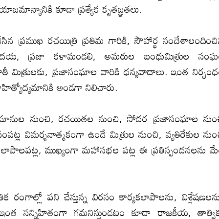
ాజమాన్యానికి కూడా ప్రత్యేక కృతజ్ఞతలు.
న ప్ర‌ముఖ ర‌చ‌యిత్రి ప్రతిమ గారికి, సౌహార్థ సందేశాలందించ
ుణోద‌య‌, ప్ర‌జా క‌ళామండ‌లి, అమ‌రుల బంధుమిత్రుల సం
తీ మిత్రులకు, ప్రజాసంఘాల వారికి ధన్యవాదాలు. ఇంత నిర్బం
హిత్యోద్య‌మానికి అండ‌గా నిలిచారు.
‌మ అభిమానుల నుంచి, ర‌చ‌యిత‌ల నుంచి, సోద‌ర ప్ర‌జాసంఘాల నుం
ంప‌ట్ల విమ‌ర్శ‌నాత్మ‌కంగా ఉండే మిత్రుల నుంచి, వ్య‌తిరేకుల నుం
‌లాపాల‌ప‌ట్ల‌, ముఖ్యంగా మ‌హాస‌భ‌ల ప‌ట్ల ఈ ప్ర‌తిస్పంద‌న‌ల‌ను మ
రంగాల్లో ప‌ని చేస్తున్న విర‌సం కార్య‌క‌లాపాల‌ను, విశ్లేష‌ణ‌ల‌న
త స‌న్నిహితంగా గ‌మ‌నిస్తుండ‌టం కూడా రాజ‌కీయ‌, తాత్విక