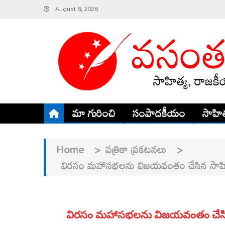
Skip
August 8, 2026
to
content
మా గురించి
సంపాదకీయం
సాహిత
Home
>
పత్రికా ప్రకటనలు
>
విరసం మహాసభలను విజయవంతం చేసిన సాహితీ 
విరసం మహాసభలను విజయవంతం చేసిన సా