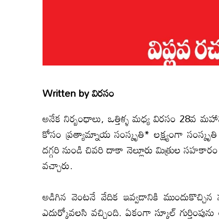
Written by
విరసం
అనేక నిర్బంధాలు, ఒత్తిళ్ళ మధ్య విరసం 28వ మ
కోసం ప్ర‌త్యామ్నాయ సంస్కృతి* ల‌క్ష్యంగా సంస్కృత
దగ్గరి నుండి చివరి దాకా నెల్లూరు మిత్రుల సహకారం
వ‌చ్చారు.
అడిగిన వెంటనే వేదిక ఇవ్వడానికి ముందుకొచ్చిన 
ఎదుర్కోవ‌ల‌సి వ‌చ్చింది. ఏకంగా స్కూల్ గుర్తింపును ర