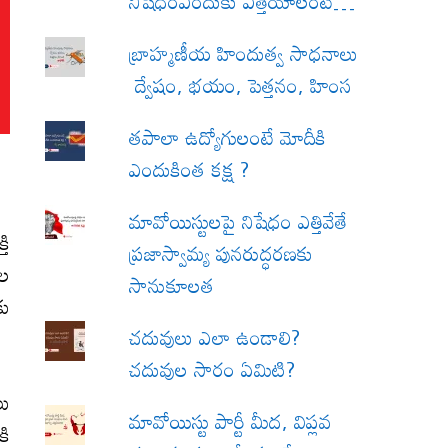
నిషేధంఎందుకు ఎత్తేయాలంటే…
బ్రాహ్మణీయ హిందుత్వ సాధనాలు
ద్వేషం, భయం, పెత్తనం, హింస
త‌పాలా ఉద్యోగులంటే మోదీకి
ఎందుకింత కక్ష ?
మావోయిస్టులపై నిషేధం ఎత్తివేతే
తి
ప్రజాస్వామ్య పునరుద్ధరణకు
ాల
సానుకూలత
కు
చదువులు ఎలా ఉండాలి?
చదువుల సారం ఏమిటి?
లు
మావోయిస్టు పార్టీ మీద, విప్లవ
కి