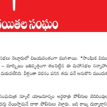
హాసభలు నెల్లూరులో విజయవంతంగా ముగిశాయి. *సాంఘిక విముక్
ి – మార్క్సిజం ఇతివృత్తంగా త‌ల‌పెట్టిన ఈ మ‌హాస‌భ‌ల‌ సన్నాహ
 మరువలేనిది. వీళ్లంతా విర‌సం ప‌నిని త‌మ ప‌నే అనుకొని ముందు
సంఘమిత్ర స్కూల్ యాజమాన్యం అర్ధరాత్రి పోలీసుల‌ బెదిరింపు
ద్దు చేయిస్తామనే దాకా పోలీసులు వెళ్లారు. ఇది రాజ్య దుర్మార్గాని