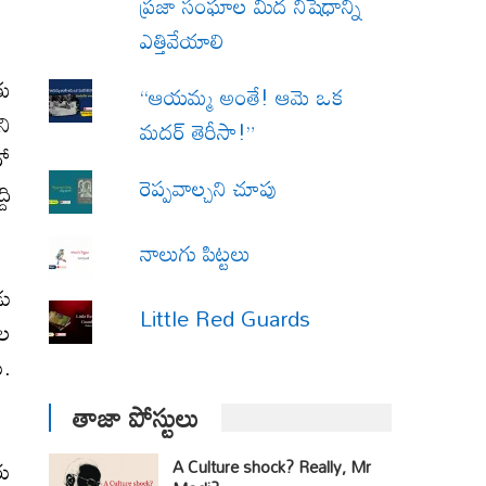
ప్రజా సంఘాల మీద నిషేధాన్ని
ఎత్తివేయాలి
తు
“ఆయమ్మ అంతే! ఆమె ఒక
ని
మదర్ తెరీసా!”
రో
రెప్పవాల్చని చూపు
ది
నాలుగు పిట్టలు
డు
Little Red Guards
‌ల
ు.
తాజా పోస్టులు
రు
A Culture shock? Really, Mr