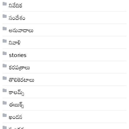
నివేదిక
సందేశం
అనువాదాలు
నివాళి
stories
కరపత్రాలు
తొలికెరటాలు
కాలమ్స్
ఈబుక్స్
ఖండన
స్పందన