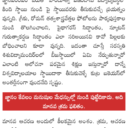
కింది స్థాయి నుండి పై స్థాయివరకు తీసుకువచ్చే ప్రయత్నం
వున్నది. గ్రీకు, రోమన్‌ తత్వశాస్త్రవేత్తల ఫోటోలను పాఠ్యపుస్తకాల
నుండి తొలగించాలని, పైథాగరస్‌ సిద్ధాంతం, న్యూటన్‌
గురుత్వాకర్షణ సిద్ధాంతం ఎలా సరిఅయినవి కావో పిల్లలకు
బోధించాలని కూడా వున్నది. ఇదంతా చూస్తే సరస్వతి
శిశువిద్యామందిర్‌లలో బీజస్థాయిలో ఏమి నేర్పుతున్నారో
ఎలాంటి ఆలోచనా పరమైన శిక్షణ ఇస్తున్నారో దాన్నే
విశ్వవిద్యాలయాల స్థాయిదాకా తీసుకువెళ్ళే కుట్ర ఐకెయస్‌లో
అంతర్లీనంగా వుందనేది స్పష్టం.
జ్ఞానం కేవలం మనుషుల మేధస్సుల్లో నుండి పుట్టేదికాదు. అది
మానవ శ్రమ ఫలితం.
మానవ ఆచరణ అందులో కీలకమైన అంశం. శ్రమ, ఆచరణ