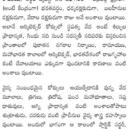
(అంటే కేంద్రంగా) భరతవర్షం, ధర్మరక్షకుడుగా, బలహీనుల
రక్షకుడుగా, వేదాల రక్షకుడుగా రాజు అనే అంశాలు వుంటాయి.
అలానే ఆర్కిటెక్చర్‌ కోర్సులో స్థపత్య వేద అంటే శిల్పుల
ప్రాధాన్యత, సింధు నది నుండి సరస్వతీ నదివరకు విస్తరించిన
ప్రాంతాలలో పురాతన నగరాల నిర్మాణం, రామాయణ,
మహాభారత కాలాలలో ఆర్కిటెక్చర్‌, భారతదేశంలో రాజగృహాల
కంటే దేవాలయాలు ఎక్కువగా వుండటానికి కారణాలు వంటి
అంశాలు వుంటాయి.
వైద్య సంబంధమైన కోర్సులు ఆయుర్వేదానికి వున్న వేద
మూలాలు, త్రిగుణ, త్రిదోష, పంచ మహాభూతాలు, సప్త
ధాతువులు, ఆగ్ని ప్రాధాన్యత వంటి అంశాలతోపాటు
శుశ్రూతుడు, చరకుడు వంటి ప్రాచీనుల వైద్య శాస్త్ర రహస్యాలు
వుంటాయి. అందులో భాగంగా ఆ కాలంలో ప్లాస్టిక్‌ సర్జరీ,