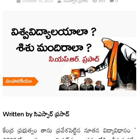
893
0
October 15, 2023
సిఎస్సార్ ప్రసాద్
Written by
సిఎస్సార్ ప్రసాద్
కేంద్ర ప్రభుత్వం తాను ప్రవేశపెట్టిన నూతన విద్యావిధానం `