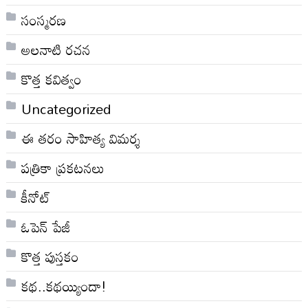
సంస్మరణ
అలనాటి రచన
కొత్త కవిత్వం
Uncategorized
ఈ తరం సాహిత్య విమర్శ
పత్రికా ప్రకటనలు
కీనోట్
ఓపెన్ పేజీ
కొత్త పుస్తకం
కథ..కథయ్యిందా!