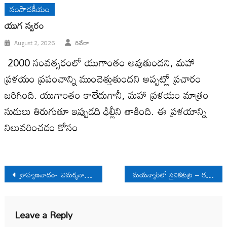
సంపాదకీయం
యుగ స్వ‌రం
August 2, 2026
రివేరా
2000 సంవ‌త్స‌రంలో యుగాంతం అవుతుంద‌ని, మ‌హా
ప్ర‌ళ‌యం ప్ర‌పంచాన్ని ముంచెత్తుతుంద‌ని అప్ప‌ట్లో ప్ర‌చారం
జ‌రిగింది. యుగాంతం కాలేదుగానీ, మ‌హా ప్ర‌ళ‌యం మాత్రం
సుడులు తిరుగుతూ ఇప్పుడ‌ది ఢిల్లీని తాకింది. ఈ ప్ర‌ళ‌యాన్ని
నిలువ‌రించ‌డం కోసం
Post
బ్రాహ్మణవాదం- విమర్శనాత్మక ప‌రిశీల‌న‌
మయన్మార్‌లో సైనికకుట్ర – తదనంతర పరిణామాలు
navigation
Leave a Reply