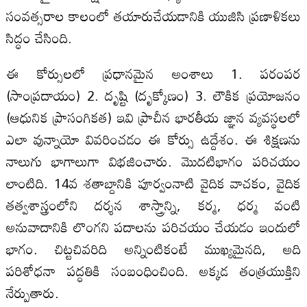
సంవత్సరాల కాలంలో తయారుచేయడానికి యుజిసి ప్రణాళికలు
సిద్ధం చేసింది.
ఈ కోర్సులలో ప్రధానమైన అంశాలు 1. పరంపర
(సాంప్రదాయం) 2. దృష్టి (దృక్కోణం) 3. లౌకిక ప్రయోజనం
(ఆధునిక ప్రాసంగికత) ఇవి ప్రాచీన భారతీయ జ్ఞాన వ్యవస్థలలో
ఎలా వున్నాయో వివరించడం ఈ కోర్సు ఉద్దేశం. ఈ శిక్షణను
నాలుగు భాగాలుగా విభజించారు. మొదటిభాగం పరిచయం
లాంటిది. 14వ శతాబ్దానికి పూర్వంనాటి వైదిక వాచకం, వైదిక
తత్వశాస్త్రంలోని దర్శన శాస్త్రాన్ని, కర్మ, ధర్మ వంటి
అనువాదానికి లొంగని పదాలను పరిచయం చేయడం ఇందులో
భాగం. చిట్టచివరిది అన్నింటికంటే ముఖ్యమైనది, అది
పరిశోధనా పద్ధతికి సంబంధించింది. అక్కడ తంత్రయుక్తిని
నేర్పుతారు.