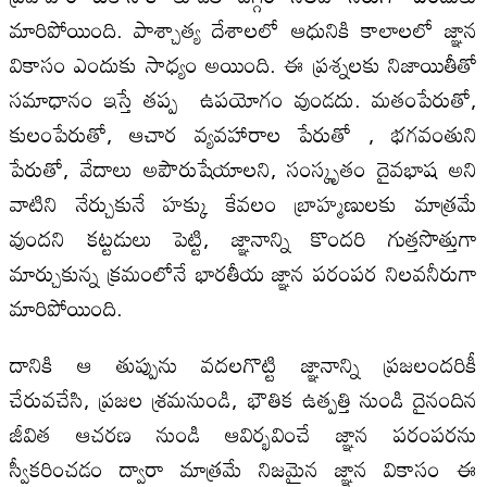
మారిపోయింది. పాశ్చాత్య దేశాలలో ఆధునికి కాలాలలో జ్ఞాన
వికాసం ఎందుకు సాధ్యం అయింది. ఈ ప్రశ్నలకు నిజాయితీతో
సమాధానం ఇస్తే తప్ప ఉపయోగం వుండదు. మతంపేరుతో,
కులంపేరుతో, ఆచార వ్యవహారాల పేరుతో , భగవంతుని
పేరుతో, వేదాలు అపౌరుషేయాలని, సంస్కృతం దైవభాష అని
వాటిని నేర్చుకునే హక్కు కేవలం బ్రాహ్మణులకు మాత్రమే
వుందని కట్టడులు పెట్టి, జ్ఞానాన్ని కొందరి గుత్తసొత్తుగా
మార్చుకున్న క్రమంలోనే భారతీయ జ్ఞాన పరంపర నిలవనీరుగా
మారిపోయింది.
దానికి ఆ తుప్పును వదలగొట్టి జ్ఞానాన్ని ప్రజలందరికీ
చేరువచేసి, ప్రజల శ్రమనుండి, భౌతిక ఉత్పత్తి నుండి దైనందిన
జీవిత ఆచరణ నుండి ఆవిర్భవించే జ్ఞాన పరంపరను
స్వీకరించడం ద్వారా మాత్రమే నిజమైన జ్ఞాన వికాసం ఈ