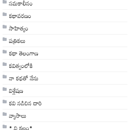
సమకాలీనం
కథావరణం
సాహిత్యం
పత్రికలు
కథా తెలంగాణ
కవిత్వంలోకి
నా క‌థ‌తో నేను
విశ్లేషణ
కవి నడిచిన దారి
వ్యాసాలు
* వి క‌లం*