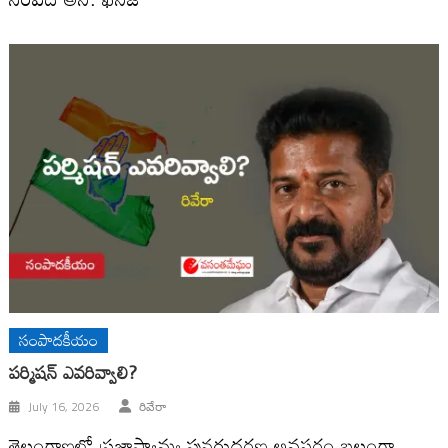
సంపాదకీయం
ప‌ర్మిష‌న్ ఎవ‌రివ్వాలి?
July 16, 2026
రివేరా
తెలంగాణ‌లో ప్ర‌జాస్వామ్య పున‌రుద్ధ‌ర‌ణ అవ‌స‌రం బ‌లంగా