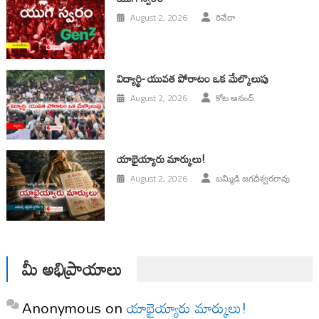
August 2, 2026
రివేరా
విద్యార్థి- యువత పోరాటం ఒక మేల్కొలుపు
August 2, 2026
కోట ఆనంద్
యాభైయ్యారు మార్కులు!
August 2, 2026
బమ్మిడి జగదీశ్వరరావు
మీ అభిప్రాయాలు
Anonymous
on
యాభైయ్యారు మార్కులు!