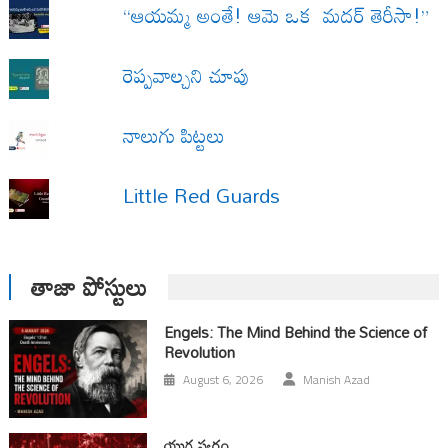
“ఆయమ్మ అంతే! ఆమె ఒక మదర్ తెరీసా!”
రెప్పవాల్చని చూపు
నాలుగు పిట్టలు
Little Red Guards
తాజా పోస్టులు
Engels: The Mind Behind the Science of
Revolution
August 6, 2026
Manish Azad
యుగ స్వ‌రం