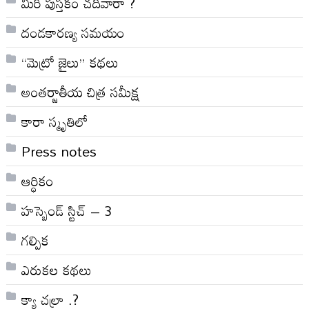
మీరీ పుస్తకం చదివారా ?
దండకారణ్య సమయం
“మెట్రో జైలు” కథలు
అంతర్జాతీయ చిత్ర సమీక్ష
కారా స్మృతిలో
Press notes
ఆర్ధికం
హస్బెండ్ స్టిచ్ – 3
గల్పిక
ఎరుకల కథలు
క్యా చల్రా .?