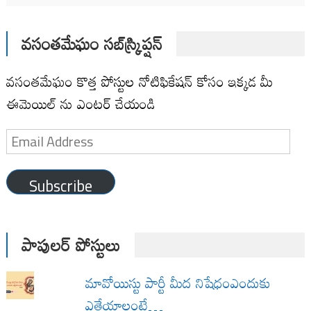
వసంతమేఘం సబ్‌స్క్రిప్షన్
వసంతమేఘం కొత్త పోస్టుల నోటిఫికేషన్ కోసం ఇక్కడ మీ
ఈమెయిల్ ను ఎంటర్ చేయండి
Email
Address
Subscribe
పాపులర్ పోస్టులు
మావోయిస్టు పార్టీ మీద నిషేధంఎందుకు
ఎత్తేయాలంటే…