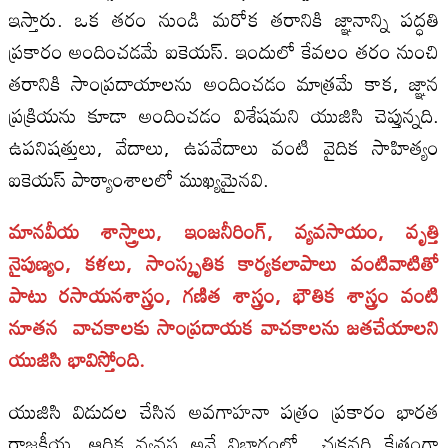
ఇస్తారు. ఒక తరం నుండి మరోక తరానికి జ్ఞానాన్ని పద్ధతి
ప్రకారం అందించడమే ఐకెయస్‌. ఇందులో కేవలం తరం నుంచి
తరానికి సాంప్రదాయాలను అందించడం మాత్రమే కాక, జ్ఞాన
ప్రక్రియను కూడా అందించడం విశేషమని యుజిసి చెప్తున్నది.
ఉపనిషత్తులు, వేదాలు, ఉపవేదాలు వంటి వైదిక సాహిత్యం
ఐకెయస్‌ పాఠ్యాంశాలలో ముఖ్యమైనవి.
మానవీయ శాస్త్రాలు, ఇంజనీరింగ్‌, వ్యవసాయం, వృత్తి
నైపుణ్యం, కళలు, సాంస్కృతిక కార్యకలాపాలు వంటివాటితో
పాటు రసాయనశాస్త్రం, గణిత శాస్త్రం, భౌతిక శాస్త్రం వంటి
నూతన వాచకాలకు సాంప్రదాయక వాచకాలను జతచేయాలని
యుజిసి భావిస్తోంది.
యుజిసి విడుదల చేసిన అవగాహనా పత్రం ప్రకారం భారత
రాజకీయ, ఆర్థిక వ్యవస్థ అనే విభాగంలో చక్రవర్తి క్షేత్రంగా