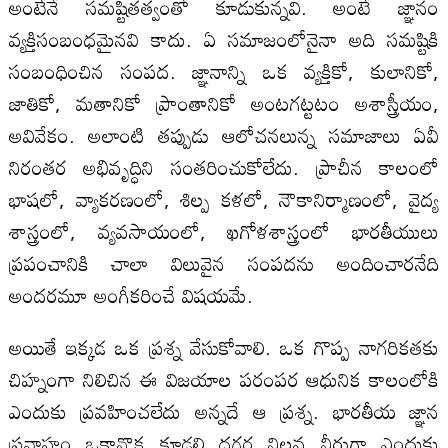
అంటేనే సమష్టితత్వంతో కూడుకున్నవి. అంటే జ్ఞానం
వ్యక్తిసంబంధమైనవి కాదు. ఏ సమాజంలోనైనా అది సమష్టికి
సంబంధించిన సంపద. జ్ఞానాన్ని ఒక వ్యక్తికో, కులానికో,
జాతికో, మతానికో ప్రాంతానికో అంటగట్టటం అశాస్త్రీయం,
అవివేకం. అలాంటి తప్పుడు ఆలోచనలున్న సమాజాలు ఏవీ
నిరంతర అభివృద్ధిని సంతరించుకోలేదు. ప్రాచీన కాలంలో
భాషలో, వ్యాకరణంలో, శిల్ప కళలో, నౌకానిర్మాణంలో, వైద్య
శాస్త్రంలో, వ్యవసాయంలో, ఖగోళశాస్త్రంలో భారతీయులు
ప్రపంచానికి చాలా విలువైన సంపదను అందించారనేది
అందరమూ అంగీకరించే విషయమే.
అయితే ఇక్కడ ఒక ప్రశ్న వేసుకోవాలి. ఒక గొప్ప నాగరికతకు
చిహ్నంగా నిలిచిన ఈ విజయాల పరంపర ఆధునిక కాలంలోకి
ఎందుకు ప్రవహించలేదు అన్నదే ఆ ప్రశ్న. భారతీయ జ్ఞాన
ప్రవాహం ఒకానొక కూడలి దగ్గర నిలవ నీరుగా ఎందుకు