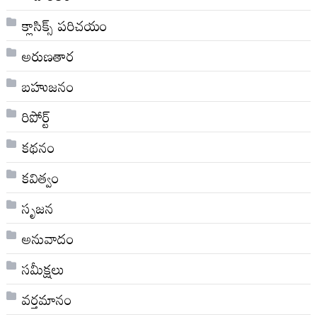
క్లాసిక్స్ ప‌రిచ‌యం
అరుణతార
బహుజనం
రిపోర్ట్
కథనం
కవిత్వం
సృజన
అనువాదం
సమీక్షలు
వర్తమానం