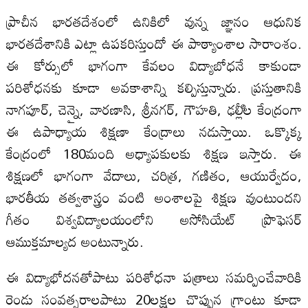
ప్రాచీన భారతదేశంలో ఉనికిలో వున్న జ్ఞానం ఆధునిక
భారతదేశానికి ఎట్లా ఉపకరిస్తుందో ఈ పాఠ్యాంశాల సారాంశం.
ఈ కోర్సులో భాగంగా కేవలం విద్యాబోధనే కాకుండా
పరిశోధనకు కూడా అవకాశాన్ని కల్పిస్తున్నారు. ప్రస్తుతానికి
నాగపూర్‌, చెన్నై, వారణాసి, శ్రీనగర్‌, గౌహతి, ఢల్లీిల కేంద్రంగా
ఈ ఉపాధ్యాయ శిక్షణా కేంద్రాలు నడుస్తాయి. ఒక్కొక్క
కేంద్రంలో 180మంది అధ్యాపకులకు శిక్షణ ఇస్తారు. ఈ
శిక్షణలో భాగంగా వేదాలు, చరిత్ర, గణితం, ఆయుర్వేదం,
భారతీయ తత్వశాస్త్రం వంటి అంశాలపై శిక్షణ వుంటుందని
గీతం విశ్వవిద్యాలయంలోని అసోసియేట్‌ ప్రొఫెసర్‌
ఆముక్తమాల్యద అంటున్నారు.
ఈ విద్యాభోదనతోపాటు పరిశోధనా పత్రాలు సమర్పించేవారికి
రెండు సంవత్సరాలపాటు 20లక్షల చొప్పున గ్రాంటు కూడా