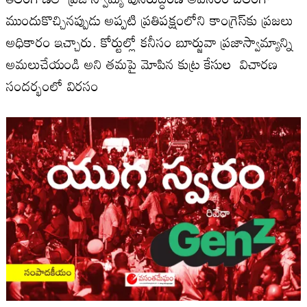
ముందుకొచ్చిన‌ప్పుడు అప్ప‌టి ప్ర‌తిప‌క్షంలోని కాంగ్రెస్‌కు ప్ర‌జ‌లు
అధికారం ఇచ్చారు. కోర్టుల్లో క‌నీసం బూర్జువా ప్ర‌జాస్వామ్యాన్ని
అమ‌లుచేయండి అని త‌మ‌పై మోపిన కుట్ర కేసుల విచార‌ణ
సంద‌ర్భంలో విర‌సం