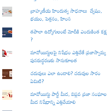
బ్రాహ్మణీయ హిందుత్వ సాధనాలు ద్వేషం,
భయం, పెత్తనం, హింస
త‌పాలా ఉద్యోగులంటే మోదీకి ఎందుకింత కక్ష
?
మావోయిస్టులపై నిషేధం ఎత్తివేతే ప్రజాస్వామ్య
పునరుద్ధరణకు సానుకూలత
చదువులు ఎలా ఉండాలి? చదువుల సారం
ఏమిటి?
మావోయిస్టు పార్టీ మీద, విప్లవ ప్రజా సంఘాల
మీద నిషేధాన్ని ఎత్తివేయాలి