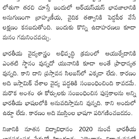
లోతుగా తరచి చూస్తే ఇందులో ఆర్‌యస్‌యస్‌ భావజాలానికి
అనుగుణంగా బ్రాహ్మణీయ, వైదిక తత్వానికి పెద్దపీఠ వేసే
లక్షణం కనబడుతోంది. ఇందుకు కొన్ని ఉదాహరణలు కూడా
మనం గమనించవచ్చు.
భారతీయ వైద్యశాస్త్రం అభివృద్ధి క్రమంలో ఆయుర్వేదానికి
ఎంతటి స్థానం వున్నదో యునానికి కూడా అంతే ప్రాధాన్యత
వున్నది. కాని దాని ప్రస్తావన సిలబస్‌లో ఎక్కడా లేదు. కారణం
అది ఇస్లామిక్‌ దేశాల వైద్య పద్ధతికి సంబంధించింది కావడమే.
మరొక అంశం ఈ కోర్సులకు సంబంధించిన పుస్తకాలను అన్ని
భారతీయ భాషలలోకి అనువదిస్తామని వున్నది. కాని అందులో
ఉర్దూ లేదు. కారణం అది ముస్లింల భాషగా పరిగణించబడడం.
నిజానికి నూతన విద్యావిధానం 2020 నుండే భారతీయ
జ్ఞానపరంపర పేరుతో హిందూత్వ ఎజెండాను విద్యావ్యవస్థలో