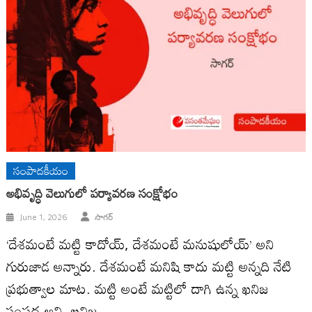
సంపాదకీయం
అభివృద్ధి వెలుగులో పర్యావరణ సంక్షోభం
June 1, 2026
సాగర్
‘దేశమంటే మట్టి కాదోయ్, దేశమంటే మనుషులోయ్’ అని
గురుజాడ అన్నారు. దేశమంటే మనిషి కాదు మట్టి అన్నది నేటి
ప్రభుత్వాల మాట. మట్టి అంటే మట్టిలో దాగి ఉన్న ఖనిజ
సంపద అని. ఖనిజ