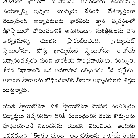
2020లో భాగంగా ఐకెయస్‌ను ఆచరణలోకి తీసుకువచ్చే
ప్రయత్నాన్ని ఇప్పుడు ముమ్మరం చేసింది. దేశవ్యాప్తంగా
వెయ్యిమంది అధ్యాపకులకు భారతీయ జ్ఞాన వ్యవస్థలలో
డిగ్రీస్థాయిలో బోధించడానికి అనుగుణంగా సుశిక్షితులను చేసే
కార్యక్రమాన్ని యుజిసి ప్రారంభించింది. గ్రాడ్యుయేట్‌
స్థాయిలోనూ, పోస్టు గ్రాడ్యుయేట్‌ స్థాయిలోనూ రాబోయే
విద్యాసంవత్సరం నుంచి భారతీయ సాంప్రదాయాలు, సంస్కృతి,
జీవన విధానాలపై ఒక అవగాహన కల్పించడం దీని వుద్దేశం.
అలాంటి పాఠాలను బోధించడానికి వీలుగా అధ్యాపకులకు శిక్షణ
యిస్తున్నారు.
యుజి స్థాయిలోనూ, పిజి స్థాయిలోనూ మొదటి సంవత్సరం
విద్యార్థులు తప్పనిసరిగా దీనికి సంబంధించిన రెండు కోర్సులను
పూర్తిచేయాలనే నిబంధనను యుజిసి విధించింది. ఇందుకు
అవసరమైన 15లక్షల మంది అధ్యాపకులను రాబోయే రెండు