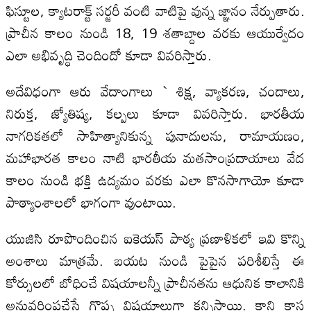
ఫిస్టూల, క్యాటరాక్ట్‌ సర్జరీ వంటి వాటిపై వున్న జ్ఞానం నేర్పుతారు.
ప్రాచీన కాలం నుండి 18, 19 శతాబ్దాల వరకు ఆయుర్వేదం
ఎలా అభివృద్ధి చెందిందో కూడా వివరిస్తారు.
అదేవిధంగా ఆరు వేదాంగాలు ` శిక్ష, వ్యాకరణ, చందాలు,
నిరుక్త, జ్యోతిష్య, కల్పలు కూడా వివరిస్తారు. భారతీయ
నాగరికతలో సాహిత్యానికున్న పునాదులను, రామాయణం,
మహాభారత కాలం నాటి భారతీయ మతసాంప్రదాయాలు వేద
కాలం నుండి భక్తి ఉద్యమం వరకు ఎలా కొనసాగాయో కూడా
పాఠ్యాంశాలలో భాగంగా వుంటాయి.
యుజిసి రూపొందించిన ఐకెయస్‌ పాఠ్య ప్రణాళికలో ఇవి కొన్ని
అంశాలు మాత్రమే. బయట నుండి పైపైన పరిశీలిస్తే ఈ
కోర్సులలో బోధించే విషయాలన్నీ ప్రాచీనతను ఆధునిక కాలానికి
అనువర్తింపచేసే గొప్ప విషయాలుగా కన్పిస్తాయి. కాని కాస్త