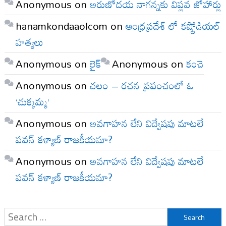
Anonymous
on
అరుణోదయ నాగన్నకు విప్లవ జోహార్లు
hanamkondaaolcom
on
ఆంధ్రప్రదేశ్ లో కష్టోడియల్
హత్యలు
Anonymous
on
లైక్
Anonymous
on
కంచె
Anonymous
on
చలం – రచన ప్రపంచంలో ఓ
‘చుక్కమ్మ’
Anonymous
on
అవగాహన లేని విద్వేషపు మాటలే
పవన్ కళ్యాణ్ రాజకీయమా?
Anonymous
on
అవగాహన లేని విద్వేషపు మాటలే
పవన్ కళ్యాణ్ రాజకీయమా?
Search