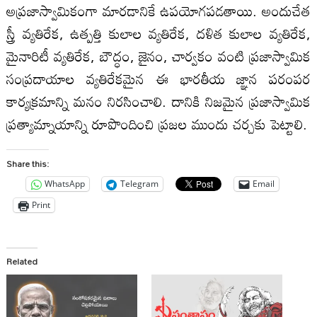
అప్రజాస్వామికంగా మారడానికే ఉపయోగపడతాయి. అందుచేత
స్త్రీ వ్యతిరేక, ఉత్పత్తి కులాల వ్యతిరేక, దళిత కులాల వ్యతిరేక,
మైనారిటీ వ్యతిరేక, బౌద్ధం, జైనం, చార్వకం వంటి ప్రజాస్వామిక
సంప్రదాయాల వ్యతిరేకమైన ఈ భారతీయ జ్ఞాన పరంపర
కార్యక్రమాన్ని మనం నిరసించాలి. దానికి నిజమైన ప్రజాస్వామిక
ప్రత్యామ్నాయాన్ని రూపొందించి ప్రజల ముందు చర్చకు పెట్టాలి.
Share this:
WhatsApp
Telegram
Email
Print
Related