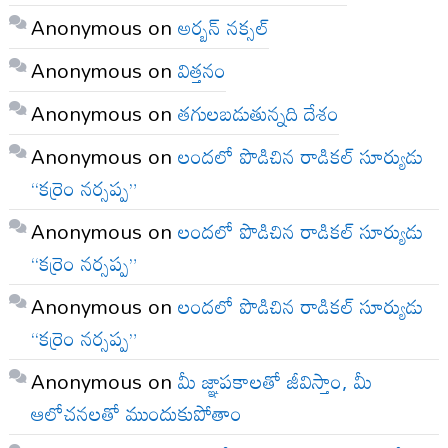
Anonymous
on
అర్బన్ నక్సల్
Anonymous
on
విత్తనం
Anonymous
on
తగులబడుతున్నది దేశం
Anonymous
on
లందలో పొడిచిన రాడికల్ సూర్యుడు
“కర్రెం నర్సప్ప”
Anonymous
on
లందలో పొడిచిన రాడికల్ సూర్యుడు
“కర్రెం నర్సప్ప”
Anonymous
on
లందలో పొడిచిన రాడికల్ సూర్యుడు
“కర్రెం నర్సప్ప”
Anonymous
on
మీ జ్ఞాపకాలతో జీవిస్తాం, మీ
ఆలోచనలతో ముందుకుపోతాం