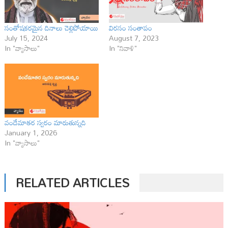
సంతోషకరమైన దినాలు చెల్లిపోయాయి
విరసం సంతాపం
July 15, 2024
August 7, 2023
In "వ్యాసాలు"
In "నివాళి"
వందేమాతర స్వరం మారుతున్నది
January 1, 2026
In "వ్యాసాలు"
RELATED ARTICLES