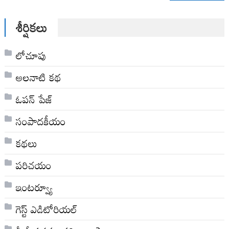
for:
శీర్షికలు
లోచూపు
అల‌నాటి క‌థ‌
ఓపన్ పేజ్
సంపాదకీయం
కథలు
పరిచయం
ఇంటర్వ్యూ
గెస్ట్ ఎడిటోరియల్