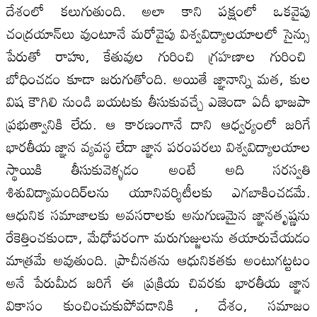
దేశంలో కలుగుతుంది. అలా కాని పక్షంలో ఒకవైపు
చంద్రయాన్‌లు వుంటూనే మరోవైపు విశ్వవిద్యాలయాలలో సైన్సు
పేరుతో రాహు, కేతువుల గురించి గ్రహణాల గురించి
బోధించడం కూడా జరుగుతోంది. అయితే జ్ఞానాన్ని మత, కుల
విష కౌగిలి నుండి బయటకు తీసుకువచ్చే ఎజెండా ఏదీ భాజపా
ప్రభుత్వానికి లేదు. ఆ కారణంగానే దాని ఆధ్వర్యంలో జరిగే
భారతీయ జ్ఞాన వ్యవస్థ లేదా జ్ఞాన పరంపరలు విశ్వవిద్యాలయాల
స్థాయికి తీసుకువెళ్ళడం అంటే అది సరస్వతి
శిశువిద్యామందిర్‌లను యూనివర్శిటీలకు ఎగబాకించడమే.
ఆధునిక సమాజాలకు అవసరాలకు అనుగుణమైన జ్ఞానతృష్ణను
రేకెత్తించకుండా, మేధోపరంగా మరుగుజ్జులను తయారుచేయడం
మాత్రమే అవుతుంది. ప్రాచీనతను ఆధునికతకు అంటుగట్టటం
అనే పేరుమీద జరిగే ఈ ప్రక్రియ చివరకు భారతీయ జ్ఞాన
వికాసం కుంచించుకుపోవడానికి , దేశం, సమాజం