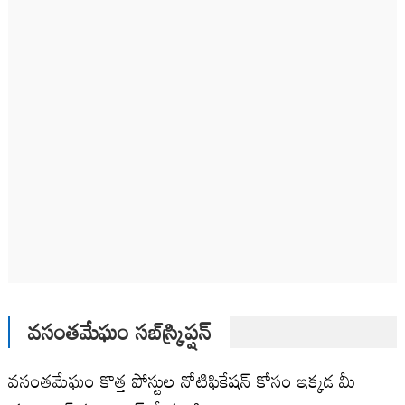
వసంతమేఘం సబ్‌స్క్రిప్షన్
వసంతమేఘం కొత్త పోస్టుల నోటిఫికేషన్ కోసం ఇక్కడ మీ