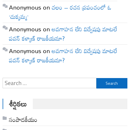
Anonymous
on
చలం – రచన ప్రపంచంలో ఓ
‘చుక్కమ్మ’
Anonymous
on
అవగాహన లేని విద్వేషపు మాటలే
పవన్ కళ్యాణ్ రాజకీయమా?
Anonymous
on
అవగాహన లేని విద్వేషపు మాటలే
పవన్ కళ్యాణ్ రాజకీయమా?
Search
for:
శీర్షికలు
సంపాదకీయం