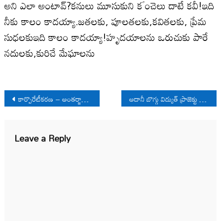
అని ఎలా అంటావ్?కనులు మూసుకుని కౕంచెలు దాటే కవీ!ఇది
నీకు కాలం కాదయ్యా.జతలకు, పూలతలకు,కవితలకు, ప్రేమ
సుధలకుఇది కాలం కాదయ్యా!హృదయాలను ఒరుచుకు పారే
నదులకు,కురిచే మేఘాలను
Post
కార్పొరేటీకరణ – అంతర్జాతీయ రాజకీయార్థిక పరిణామాలు
అదానీ బొగ్గు విద్యుత్ ప్రాజెక్టు పై ప్రజా ప్రతిఘటన
navigation
Leave a Reply