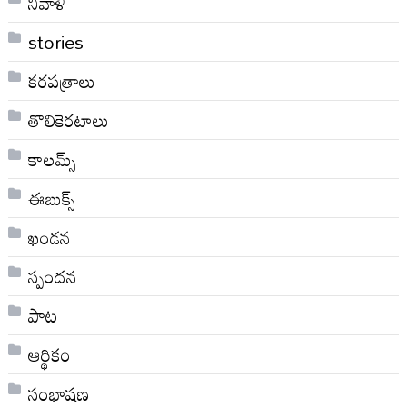
నివాళి
stories
కరపత్రాలు
తొలికెరటాలు
కాలమ్స్
ఈబుక్స్
ఖండన
స్పందన
పాట
ఆర్థికం
సంభాషణ