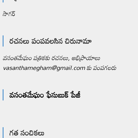
సాగర్
రచనలు పంపవలసిన చిరునామా
వసంతమేఘం పత్రికకు రచనలు, అభిప్రాయాలు
vasanthamegham@gmail.com కు పంపగలరు
వసంతమేఘం ఫేసుబుక్ పేజీ
గత సంచికలు