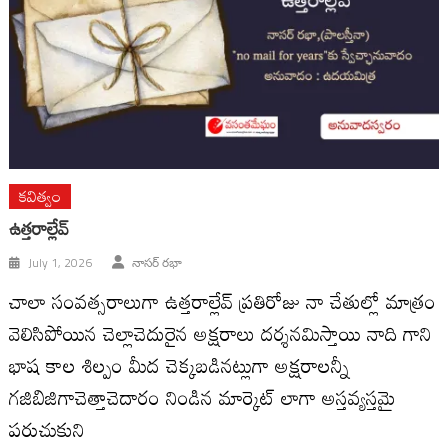
కవిత్వం
ఉత్తరాల్లేవ్
July 1, 2026
నాసర్ రభా
చాలా సంవత్సరాలుగా ఉత్తరాల్లేవ్ ప్రతిరోజు నా చేతుల్లో మాత్రం
వెలిసిపోయిన చెల్లాచెదురైన అక్షరాలు దర్శనమిస్తాయి నాది గాని
భాష కాల శిల్పం మీద చెక్కబడినట్లుగా అక్షరాలన్నీ
గజిబిజిగాచెత్తాచెదారం నిండిన మార్కెట్ లాగా అస్తవ్యస్తమై
పరుచుకుని