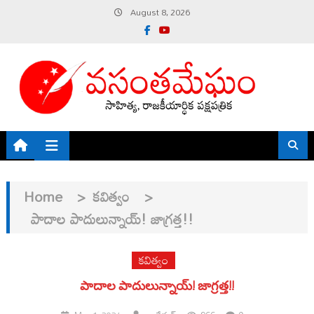
Skip
August 8, 2026
to
content
Home
>
కవిత్వం
>
పాదాల పాదులున్నాయ్! జాగ్రత్త!!
కవిత్వం
పాదాల పాదులున్నాయ్! జాగ్రత్త!!