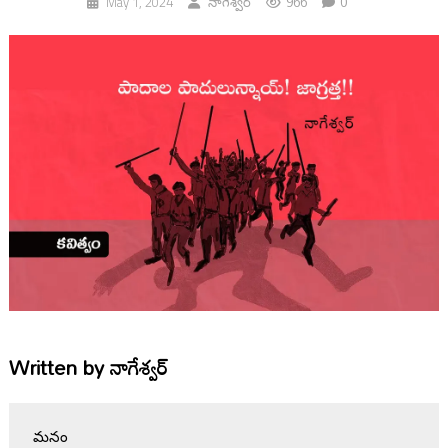
966
0
May 1, 2024
నాగేశ్వర్
Written by
నాగేశ్వర్
మనం