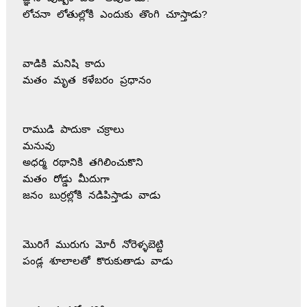
లోచనా లోతుల్లోకి ఎందుకు తొంగి చూస్తాడు?
వాడికి మనిషి కాదు 
మతం మృత కళేబరం ప్రధానం
రాముడి పాదుకా చక్రాలు
మనువు
అధర్మ రథానికి తగిలించుకొని
మతం రోడ్డు మీదుగా
జనం బుర్రల్లోకి నడిపిస్తాడు వాడు
మొరిగే మురుగు మోరీ నోరెళ్ళబెట్టి
పండ్ల శూలాలతో కొరుకుతాడు వాడు