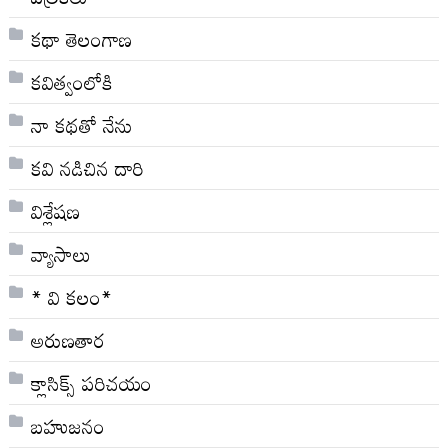
కథా తెలంగాణ
కవిత్వంలోకి
నా క‌థ‌తో నేను
కవి నడిచిన దారి
విశ్లేషణ
వ్యాసాలు
* వి క‌లం*
అరుణతార
క్లాసిక్స్ ప‌రిచ‌యం
బహుజనం