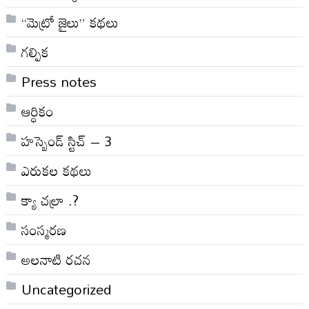
“మెట్రో జైలు” కథలు
గల్పిక
Press notes
ఆర్ధికం
హస్బెండ్ స్టిచ్ – 3
ఎరుకల కథలు
క్యా చల్రా .?
సంస్మరణ
అలనాటి రచన
Uncategorized