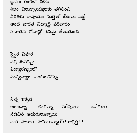
జ్ఞానం గంగలో కలిపి
శీలం చిలుక్కొయ్యలకు తగిలించి
ఏకతకు కాషాయం సుత్తెతో బీటలు పెట్టి
అంద భారత విద్యార్థి పరివారం
సనాతన గోదాట్లో శవమై తేలుతుంది
స్వైర విహార
వెర్రి శునకమై
విద్యారణ్యంలో
నువ్వివ్వాల వెంటబడొచ్చు
నిన్న ఇక్కడ
అంజన్నా... లింగన్నా...నరేషులూ... అనేకులు
నడిచిన అడుగులున్నాయి
వారి పాదాల పాదులున్నాయ్!జాగ్రత్త!!