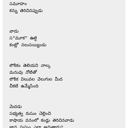
సమూహం
కన్ను తెరిచినప్పుడు
వాడు
స"మూక" ఊకై
కంట్లో నలుసయ్యిండు
లౌకికం తెలియని నాల్క
మనువు నోటితో
లౌకిక విలువల వెలుగుల మీద 
చీకటి ఉమ్మేసింది
మెదడు
సభ్యత్వ రుసుం చెల్లించి
కాషాయ వనంలో కండ్లు తెరిచినవాడు
జ్ఞాన పుష్పం ఎలా అవుతాడు?