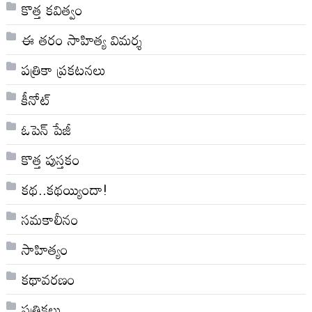
కొత్త కవిత్వం
ఈ తరం సాహిత్య విమర్శ
పత్రికా ప్రకటనలు
కీనోట్
ఓపెన్ పేజీ
కొత్త పుస్తకం
కథ..కథయ్యిందా!
సమకాలీనం
సాహిత్యం
కథావరణం
పత్రికలు