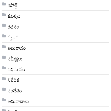
రిపోర్ట్
కవిత్వం
కథనం
సృజన
అనువాదం
సమీక్షలు
వర్తమానం
నివేదిక
సందేశం
అనువాదాలు