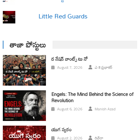
Little Red Guards
తాజా పోస్టులు
ద నేషన్ వాంట్స్ టు నో
August 7, 2026
ఎ కె ప్రభాకర్
Engels: The Mind Behind the Science of
Revolution
August 6, 2026
Manish Azad
యుగ స్వ‌రం
August 2, 2026
రివేరా