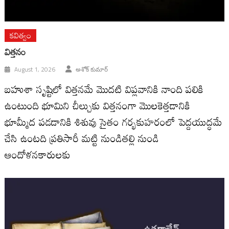
కవిత్వం
విత్తనం
August 1, 2026
అశోక్ కుమార్
బహుశా సృష్టిలో విత్తనమే మొదటి విప్లవానికి నాంది పలికి
ఉంటుంది భూమిని చీల్చుకు విత్తనంగా మొలకెత్తడానికి
భూమ్మీద పడడానికి శిశువు సైతం గర్భకుహరంలో పెద్దయుద్ధమే
చేసి ఉంటది ప్రతిసారీ మట్టి నుండితల్లి నుండి
ఆందోళనకారులకు