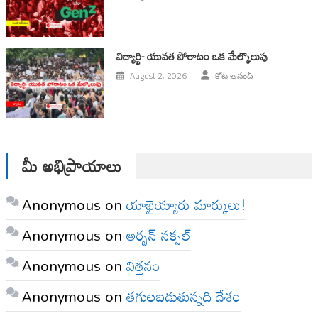
విద్యార్థి- యువత పోరాటం ఒక మేల్కొలుపు
August 2, 2026
కోట ఆనంద్
మీ అభిప్రాయాలు
Anonymous
on
యాభైయ్యారు మార్కులు!
Anonymous
on
అర్బన్ నక్సల్
Anonymous
on
విత్తనం
Anonymous
on
తగులబడుతున్నది దేశం