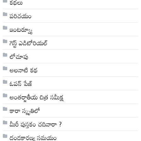
కథలు
పరిచయం
ఇంటర్వ్యూ
గెస్ట్ ఎడిటోరియల్
లోచూపు
అల‌నాటి క‌థ‌
ఓపన్ పేజ్
అంతర్జాతీయ చిత్ర సమీక్ష
కారా స్మృతిలో
మీరీ పుస్తకం చదివారా ?
దండకారణ్య సమయం