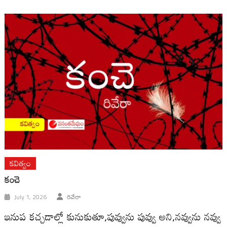
కవిత్వం
కంచె
July 1, 2026
రివేరా
ఇనుప కచ్చడాల్లో కునుకుతూ,పువ్వును పువ్వు అని,నవ్వును నవ్వు