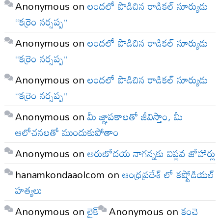
Anonymous
on
లందలో పొడిచిన రాడికల్ సూర్యుడు
“కర్రెం నర్సప్ప”
Anonymous
on
లందలో పొడిచిన రాడికల్ సూర్యుడు
“కర్రెం నర్సప్ప”
Anonymous
on
లందలో పొడిచిన రాడికల్ సూర్యుడు
“కర్రెం నర్సప్ప”
Anonymous
on
మీ జ్ఞాపకాలతో జీవిస్తాం, మీ
ఆలోచనలతో ముందుకుపోతాం
Anonymous
on
అరుణోదయ నాగన్నకు విప్లవ జోహార్లు
hanamkondaaolcom
on
ఆంధ్రప్రదేశ్ లో కష్టోడియల్
హత్యలు
Anonymous
on
లైక్
Anonymous
on
కంచె