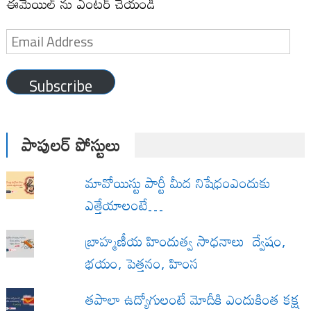
ఈమెయిల్ ను ఎంటర్ చేయండి
Email
Address
Subscribe
పాపులర్ పోస్టులు
మావోయిస్టు పార్టీ మీద నిషేధంఎందుకు
ఎత్తేయాలంటే…
బ్రాహ్మణీయ హిందుత్వ సాధనాలు ద్వేషం,
భయం, పెత్తనం, హింస
త‌పాలా ఉద్యోగులంటే మోదీకి ఎందుకింత కక్ష