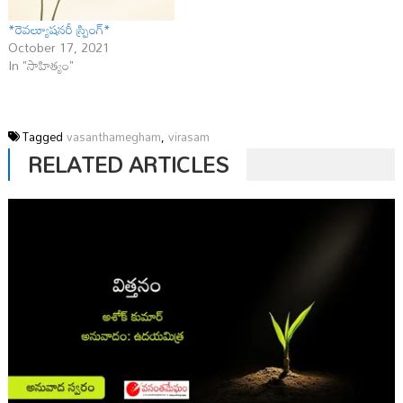
*రెవల్యూషనరీ స్ప్రింగ్*
October 17, 2021
In "సాహిత్యం"
Tagged
vasanthamegham
,
virasam
RELATED ARTICLES