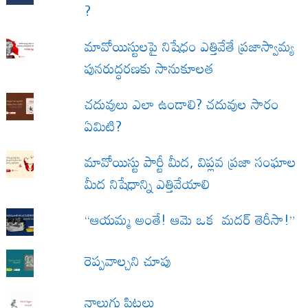
?
మావోయిస్టులపై నిషేధం ఎత్తివేతే ప్రజాస్వామ్య
పునరుద్ధరణకు సానుకూలత
చదువులు ఎలా ఉండాలి? చదువుల సారం
ఏమిటి?
మావోయిస్టు పార్టీ మీద, విప్లవ ప్రజా సంఘాల
మీద నిషేధాన్ని ఎత్తివేయాలి
“ఆయమ్మ అంతే! ఆమె ఒక మదర్ తెరీసా!”
రెప్పవాల్చని చూపు
నాలుగు పిట్టలు