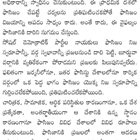
అధికారాన్ని స్వాధీనం చేసుకుంటుంది. ఈ ప్రాధమిక దశలో
ఫాసిజం చేపట్టే చర్యలను ప్రతిఘటించకపోతే ఫాసిజం
విజయాన్ని ఆపడం సాధ్యం కాదు. అంతే కాదు, ఈ వైఫల్యం
ఫాసిజానికి దారిని సుగమం చేస్తుంది.
సోషల్ డెమోక్రాటిక్ పార్టీల నాయకులు ఫాసిజం నిజ
స్వరూపాన్నీ, వర్గ స్వభావాన్నీ ప్రజలనుండి దాచి పెట్టి, బూర్జువా
వర్గానికి వ్యతిరేకంగా పోరాడమని ప్రజలకు పిలుపునివ్వలేదు.
ఫలితంగా జర్మనీలోనూ, ఇతర ఫాసిస్టు దేశాలలోనూ కార్మిక
వర్గంలో ఒక పెద్ద భాగం ఫాసిజం యొక్క నిజ స్వరూపాన్ని
గుర్తించలేకపోయింది, ప్రతిఘటించలేకపోయింది.
చారిత్రక, సామాజిక, ఆర్థిక పరిస్థితుల కారణంగానూ, ఒక దేశ
ప్రత్కేకతా, అంతర్జాతీయంగా ఆ దేశానికి ఉన్న స్థానం
కారణంగానూ ఫాసిజం వివిధ దేశాలలో వివిధ రూపాలు
తీసుకుంటుంది. ఫాసిజానికి ప్రజలలో అంతగా ఆదరణ