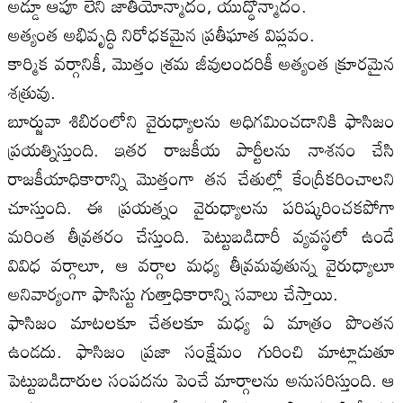
అడ్డూ ఆపూ లేని జాతీయోన్మాదం, యుద్ధోన్మాదం.
అత్యంత అభివృద్ధి నిరోధకమైన ప్రతీఘాత విప్లవం.
కార్మిక వర్గానికీ, మొత్తం శ్రమ జీవులందరికీ అత్యంత క్రూరమైన
శత్రువు.
బూర్జువా శిబిరంలోని వైరుధ్యాలను అధిగమించడానికి ఫాసిజం
ప్రయత్నిస్తుంది. ఇతర రాజకీయ పార్టీలను నాశనం చేసి
రాజకీయాధికారాన్ని మొత్తంగా తన చేతుల్లో కేంద్రీకరించాలని
చూస్తుంది. ఈ ప్రయత్నం వైరుధ్యాలను పరిష్కరించకపోగా
మరింత తీవ్రతరం చేస్తుంది. పెట్టుబడిదారీ వ్యవస్థలో ఉండే
వివిధ వర్గాలూ, ఆ వర్గాల మధ్య తీవ్రమవుతున్న వైరుధ్యాలూ
అనివార్యంగా ఫాసిస్టు గుత్తాధికారాన్ని సవాలు చేస్తాయి.
ఫాసిజం మాటలకూ చేతలకూ మధ్య ఏ మాత్రం పొంతన
ఉండదు. ఫాసిజం ప్రజా సంక్షేమం గురించి మాట్లాడుతూ
పెట్టుబడిదారుల సంపదను పెంచే మార్గాలను అనుసరిస్తుంది. ఆ