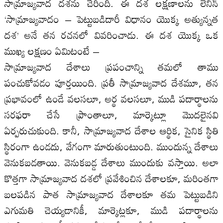
సామ్రాజ్యవాద దశను చేరింది. ఈ దశ లక్షణాలను లెనిన్
‘సామ్రాజ్యవాదం – పెట్టుబడిదారీ విధానం యొక్క అత్యున్నత
దశ’ అనే తన రచనలో వివరించాడు. ఈ దశ యొక్క ఒక
ముఖ్య లక్షణం ఏమిటంటే –
సామ్రాజ్యవాద దేశాలు ప్రపంచాన్ని తమలో తాము
పంచుకోవడం పూర్తయింది. ప్రతీ సామ్రాజ్యవాద దేశమూ, తన
ప్రభావంలో ఉండే వలసలూ, అర్థ వలసలూ, ముడి పదార్థాలను
సరఫరా చేసే ప్రాంతాలూ, మార్కెట్లూ మొదలైనవి
ఏర్పరుచుకుంది. కానీ, సామ్రాజ్యవాద దేశాల ఆర్థిక, సైనిక స్థితి
స్థిరంగా ఉండదు, వేగంగా మారుతుంటుంది. ముందున్న దేశాలు
వెనుకబడతాయి. వెనుకబడ్డ దేశాలు ముందుకు వస్తాయి. అలా
కొత్తగా సామ్రాజ్యవాద దశలో ప్రవేశించిన దేశాలకూ, మరింతగా
బలపడిన పాత సామ్రాజ్యవాద దేశాలకూ తమ పెట్టుబడిని
ఎగుమతి చెయ్యడానికీ, మార్కెట్లకూ, ముడి పదార్థాలను