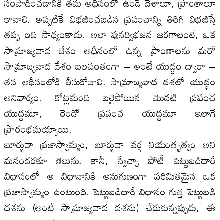
సంపాదించడానికీ తమ అధీనంలో ఉండే దేశాలూ, ప్రాంతాలూ
కావాలి. అప్పటికే విభజించబడిన ప్రపంచాన్ని తిరిగి విభజిస్తే
తప్ప ఇది సాధ్యంకాదు. అలా పునర్విభజన జరగాలంటే, ఒక
సామ్రాజ్యవాద దేశం అధీనంలో ఉన్న ప్రాంతాలను మరో
సామ్రాజ్యవాద దేశం బలవంతంగా – అంటే యుద్ధం ద్వారా –
తన అధీనంలోకి తీసుకోవాలి. సామ్రాజ్యవాద దశలో యుద్ధం
అనివార్యం. కోట్లమంది బలైపోయిన మొదటి ప్రపంచ
యుద్ధమూ, రెండో ప్రపంచ యుద్ధమూ ఇలాగే
ప్రారంభమయ్యాయి.
బూర్జువా ప్రజాస్వామ్యం, బూర్జువా వర్గ నియంతృత్వం అని
మనందరకూ తెలుసు. కానీ, స్వేచ్ఛా పోటీ పెట్టుబడిదారీ
విధానంలో ఆ విధానానికి అనుగుణంగా పరిమితమైన ఒక
ప్రజాస్వామ్యం ఉంటుంది. పెట్టుబడిదారీ విధానం గుత్త పెట్టుబడి
దశను (అంటే సామ్రాజ్యవాద దశను) చేరుకున్నప్పుడు, ఈ