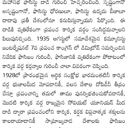
మహాసభ ఫాసిస్టు దాడి గురించి హెచ్చరించింది. స్పష్టంగానో
అస్పష్టంగానో, ఫాసిస్టు ధోరణులూ, ఫాసిస్టు ఉద్యమ బీజాలూ
దాదాపు ప్రతీ దేశంలోనూ కనుపిస్తున్నాయని పేర్కొంది. ఈ
దాడికి వ్యతిరేకంగా ప్రపంచ కార్మిక వర్గం సంసిద్ధమవ్వాలని
పిలుపునిచ్చింది. 1935 ఆగస్టులో సమావేశమైన కమ్యూనిస్టు
ఇంటర్నేషనల్ 7వ ప్రపంచ కాంగ్రెస్ లో డిమిట్రోవ్ సమర్పించిన
నివేదిక ఫాసిజం గురించీ, ఫాసిజానికి వ్యతిరేకంగా పోరాటంలో
కార్మిక వర్గ కర్తవ్యాల గురించీ చాలా వివరంగా చెప్పింది.
1928లో ప్రారంభమైన ఆర్థిక సంక్షోభ భారమంతటినీ కార్మిక
వర్గ భుజాలమీద మోపడానికీ, వలస దేశాల దోపిడీనీ తీవ్రం
చేస్తూ ప్రపంచాన్ని తమలో తాము పునర్విభజించుకోవడానికీ,
మొదటి కార్మిక వర్గ రాజ్యమైన సోవియట్ యూనియన్ మీద
దాడి ద్వారా ప్రపంచంలోని కార్మిక, కర్షక విప్లవాత్మక శక్తులను
కాలరాయాడానికీ సామ్రాజ్యవాద దేశాలకు ఫాసిజం