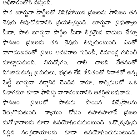
అధికారంలోకి వస్తుంది.
పాత బూర్జువా పార్టీలతో విసిగిపోయిన ప్రజలను ఫాసిజం తన
వైపుకు తిప్పుకోవడానికి ప్రయత్నిస్తుంది. బూర్జువా ప్రభుత్వాల
మీదా, పాత బూర్జువా పార్టీల మీదా తీవ్రమైన దాడులు చేస్తూ
ఫాసిజం ప్రజలను తన వైపుకు తిప్పుకుంటుంది. ఎంతో
వాగాడంబరంతో ప్రజల అవసరాల గురించీ, డిమాండ్ల గురించీ
మాట్లాడుతుంది. నిరుద్యోగం, చాలీ చాలని వేతనంతో
దిగజారుతున్న బ్రతుకులు, భద్రత లేని జీవితంతో నిరాశతో ఉన్న
పెట్టీ బూర్జువా వర్గానికి చెందిన వారూ, కార్మికులలో ఒక
విభాగమూ కూడా ఫాసిస్టు వాగాడంబరానికి ఆకర్షితులవుతారు.
ఫాసిజం ప్రజలలో పాతుకు పోయిన విద్వేషాలను
రెచ్చగొడుతుంది. న్యాయం కోసం తహతహలాడే ప్రజల
మనోభావాలను కూడా ఉపయోగించుకుంటుంది. ఒక్కొక్కప్పుడు
విప్లవ సంప్రదాయాలను కూడా ఉపయోగించుకుంటుంది.