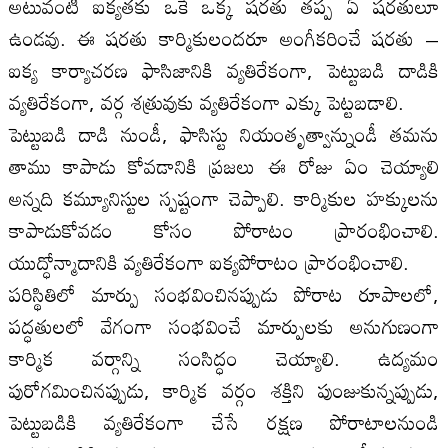
అటువంటి ఐక్యతకు ఒకే ఒక్క షరతు తప్ప ఏ షరతులూ
ఉండవు. ఈ షరతు కార్మికులందరూ అంగీకరించే షరతు –
ఐక్య కార్యాచరణ ఫాసిజానికి వ్యతిరేకంగా, పెట్టుబడి దాడికి
వ్యతిరేకంగా, వర్గ శత్రువుకు వ్యతిరేకంగా ఎక్కు పెట్టబడాలి.
పెట్టుబడి దాడి నుండీ, ఫాసిస్టు నియంతృత్వాన్నుండీ తమను
తాము కాపాడు కోవడానికి ప్రజలు ఈ రోజు ఏం చెయ్యాలి
అన్నది కమ్యూనిస్టుల స్పష్టంగా చెప్పాలి. కార్మికుల హక్కులను
కాపాడుకోవడం కోసం పోరాటం ప్రారంభించాలి.
యుద్ధోన్మాదానికి వ్యతిరేకంగా ఐక్యపోరాటం ప్రారంభించాలి.
పరిస్థితిలో మార్పు సంభవించినప్పుడు పోరాట రూపాలలో,
పద్ధతులలో వేగంగా సంభవించే మార్పులకు అనుగుణంగా
కార్మిక వర్గాన్ని సంసిద్ధం చెయ్యాలి. ఉద్యమం
పురోగమించినప్పుడు, కార్మిక వర్గం శక్తిని పుంజుకున్నప్పుడు,
పెట్టుబడికి వ్యతిరేకంగా చేసే రక్షణ పోరాటాలనుండి