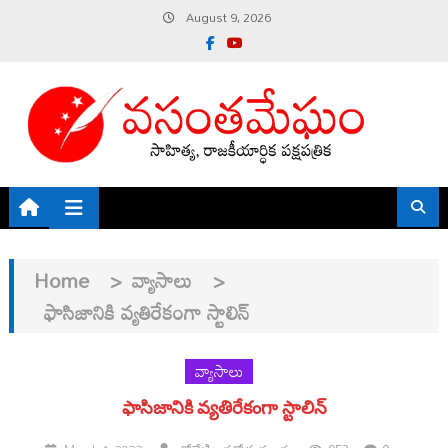
Skip
August 9, 2026
to
content
Home
>
వ్యాసాలు
>
ఫాసిజానికి వ్యతిరేకంగా స్టాలిన్
వ్యాసాలు
ఫాసిజానికి వ్యతిరేకంగా స్టాలిన్