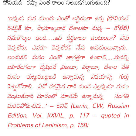
సోవియట్ రష్యా ఎంత కాలం నిలబడగలుగుతుంది?
‘ఇప్పుడు మన ముందు ఎంతో అస్థిరంగా ఉన్న (సోవియట్
రిపబ్లిక్ కూ, సామ్రాజ్యవాద దేశాలకూ మధ్య – తోలేటి)
సమతౌల్యం ఉంది….ఇది దీర్ఘకాలం ఉంటుందా? నేను
చెప్పలేను, ఎవరూ చెప్పలేరని నేను అనుకుంటున్నాను.
అందుకని మనం ఎంతో జాగ్రత్తగా ఉండాలి….మనల్ని
బహిరంగంగా ద్వేషించే ప్రజలూ, వర్గాలూ, దేశాల చేత
మనం చుట్టుముట్టబడి ఉన్నామన్న విషయాన్ని గుర్తు
పెట్టుకోవాలి. ఏదో రకమైన దాడి నుండి ఎల్లప్పుడూ మనం
వెంట్రుకవాసి దూరంలో మాత్రమే ఉన్నామన్న సంగతి
మరిచిపోకూడదు..’ – లెనిన్ (Lenin, CW, Russian
Edition, Vol. XXVIL, p. 117 – quoted in
Problems of Leninism, p. 158)