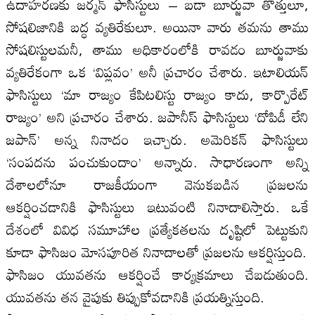
ఉదాహరణకు జర్మన్ ఫాసిస్టులు – బడా బూర్జువా తొత్తులూ,
సోషలిజానికి బద్ధ వ్యతిరేకులూ. అయినా వారు తమను తాము
సోషలిస్టులమనీ, తాము అధికారంలోకి రావడం బూర్జువాకు
వ్యతిరేకంగా ఒక ‘విప్లవం’ అనీ ప్రచారం చేశారు. ఇటాలియన్
ఫాసిస్టులు ‘మా రాజ్యం కేపిటలిస్టు రాజ్యం కాదు, కార్పొరేట్
రాజ్యం’ అని ప్రచారం చేశారు. జపానీస్ ఫాసిస్టులు ‘దోపిడీ లేని
జపాన్’ అన్న నినాదం ఇచ్చారు. అమెరికన్ ఫాసిస్టులు
‘సంపదను పంచుకుందాం’ అన్నారు. సాధారణంగా అన్ని
దేశాలలోనూ రాజకీయంగా వెనుకబడిన ప్రజలను
ఆకర్షించడానికి ఫాసిస్టులు ఇటువంటి నినాదాలిస్తారు. ఒకే
దేశంలో వివిధ సమూహాల ప్రత్యేకతలను దృష్టిలో పెట్టుకుని
కూడా ఫాసిజం మోసపూరిత నినాదాలతో ప్రజలను ఆకర్షిస్తుంది.
ఫాసిజం యువతను ఆకర్షించే కార్యక్రమాలు చేబడుతుంది.
యువతను తన వైపుకు తిప్పుకోవడానికి ప్రయత్నిస్తుంది.