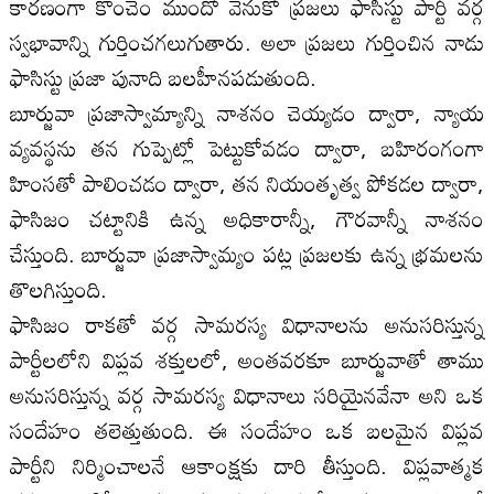
కారణంగా కొంచెం ముందో వెనుకో ప్రజలు ఫాసిస్టు పార్టీ వర్గ
స్వభావాన్ని గుర్తించగలుగుతారు. అలా ప్రజలు గుర్తించిన నాడు
ఫాసిస్టు ప్రజా పునాది బలహీనపడుతుంది.
బూర్జువా ప్రజాస్వామ్యాన్ని నాశనం చెయ్యడం ద్వారా, న్యాయ
వ్యవస్థను తన గుప్పెట్లో పెట్టుకోవడం ద్వారా, బహిరంగంగా
హింసతో పాలించడం ద్వారా, తన నియంతృత్వ పోకడల ద్వారా,
ఫాసిజం చట్టానికి ఉన్న అధికారాన్నీ, గౌరవాన్నీ నాశనం
చేస్తుంది. బూర్జువా ప్రజాస్వామ్యం పట్ల ప్రజలకు ఉన్న భ్రమలను
తొలగిస్తుంది.
ఫాసిజం రాకతో వర్గ సామరస్య విధానాలను అనుసరిస్తున్న
పార్టీలలోని విప్లవ శక్తులలో, అంతవరకూ బూర్జువాతో తాము
అనుసరిస్తున్న వర్గ సామరస్య విధానాలు సరియైనవేనా అని ఒక
సందేహం తలెత్తుతుంది. ఈ సందేహం ఒక బలమైన విప్లవ
పార్టీని నిర్మించాలనే ఆకాంక్షకు దారి తీస్తుంది. విప్లవాత్మక