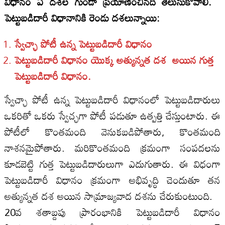
విధానం ఏ దశల గుండా ప్రయాణించినదీ తెలుసుకోవాలి.
పెట్టుబడిదారీ విధానానికి రెండు దశలున్నాయి:
స్వేచ్ఛా పోటీ ఉన్న పెట్టుబడిదారీ విధానం
పెట్టుబడిదారీ విధానం యొక్క అత్యున్నత దశ అయిన గుత్త
పెట్టుబడిదారీ విధానం.
స్వేచ్ఛా పోటీ ఉన్న పెట్టుబడిదారీ విధానంలో పెట్టుబడిదారులు
ఒకరితో ఒకరు స్వేచ్ఛగా పోటీ పడుతూ ఉత్పత్తి చేస్తుంటారు. ఈ
పోటీలో కొంతమంది వెనుకబడిపోతారు, కొంతమంది
నాశనమైపోతారు. మరికొంతమంది క్రమంగా సంపదలను
కూడబెట్టి గుత్త పెట్టుబడిదారులుగా ఎదుగుతారు. ఈ విధంగా
పెట్టుబడిదారీ విధానం క్రమంగా అభివృద్ధి చెందుతూ తన
అత్యున్నత దశ అయిన సామ్రాజ్యవాద దశను చేరుకుంటుంది.
20వ శతాబ్దపు ప్రారంభానికి పెట్టుబడిదారీ విధానం