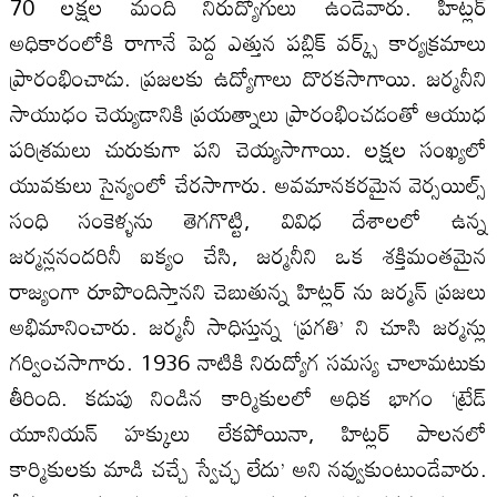
70 లక్షల మంది నిరుద్యోగులు ఉండేవారు. హిట్లర్
అధికారంలోకి రాగానే పెద్ద ఎత్తున పబ్లిక్ వర్క్స్ కార్యక్రమాలు
ప్రారంభించాడు. ప్రజలకు ఉద్యోగాలు దొరకసాగాయి. జర్మనీని
సాయుధం చెయ్యడానికి ప్రయత్నాలు ప్రారంభించడంతో ఆయుధ
పరిశ్రమలు చురుకుగా పని చెయ్యసాగాయి. లక్షల సంఖ్యలో
యువకులు సైన్యంలో చేరసాగారు. అవమానకరమైన వెర్సయిల్స్
సంధి సంకెళ్ళను తెగగొట్టి, వివిధ దేశాలలో ఉన్న
జర్మన్లనందరినీ ఐక్యం చేసి, జర్మనీని ఒక శక్తిమంతమైన
రాజ్యంగా రూపొందిస్తానని చెబుతున్న హిట్లర్ ను జర్మన్ ప్రజలు
అభిమానించారు. జర్మనీ సాధిస్తున్న ‘ప్రగతి’ ని చూసి జర్మన్లు
గర్వించసాగారు. 1936 నాటికి నిరుద్యోగ సమస్య చాలామటుకు
తీరింది. కడుపు నిండిన కార్మికులలో అధిక భాగం ‘ట్రేడ్
యూనియన్ హక్కులు లేకపోయినా, హిట్లర్ పాలనలో
కార్మికులకు మాడి చచ్చే స్వేచ్ఛ లేదు’ అని నవ్వుకుంటుండేవారు.