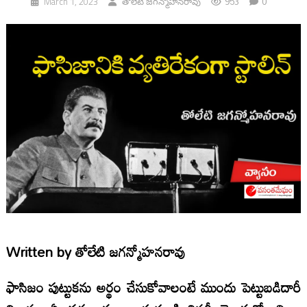
953
0
March 1, 2023
తోలేటి జగన్మోహనరావు
Written by
తోలేటి జగన్మోహనరావు
ఫాసిజం పుట్టుకను అర్థం చేసుకోవాలంటే ముందు పెట్టుబడిదారీ