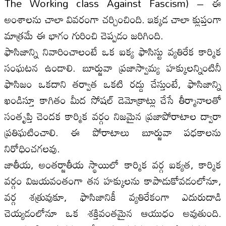
The Working class Against Fascism) – ఈ
అంశాలను చాలా వివరంగా చర్చించింది. ఇక్కడ చాలా క్లుప్తంగా
మాత్రమే ఈ భాగం గురించి చెప్పడం జరిగింది.
ఫాసిజాన్ని నివారించాలంటే ఒక ఐక్య ఫాసిస్టు వ్యతిరేక కార్మిక
సంఘటన ఉండాలి. బూర్జువా ప్రజాస్వామ్య హక్కులన్నింటినీ
ఫాసిజం ఒకదాని తర్వాత ఒకటి రద్దు చేస్తుంటే, ఫాసిజాన్ని
ఖండిస్తూ కాగితం మీద సోషల్ డెమోక్రాట్లు చేసే తీర్మానాలతో
సంతృప్తి చెందక కార్మిక వర్గం నిజమైన ప్రజాపోరాటాల ద్వారా
ప్రతిఘటించాలి. ఈ పోరాటాలు బూర్జువా పధకాలను
నిరోధించగలవు.
జాతీయ, అంతర్జాతీయ స్థాయిలో కార్మిక వర్గ ఐక్యత, కార్మిక
వర్గం విజయవంతంగా తన హక్కులను కాపాడుకోవడంలోనూ,
వర్గ శత్రువుకూ, ఫాసిజానికీ వ్యతిరేకంగా ఎదురుదాడి
చెయ్యడంలోనూ ఒక శక్తివంతమైన ఆయుధం అవుతుంది.