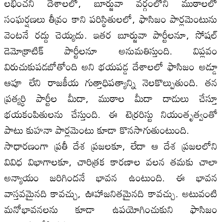
లభించని దేశాలలో, బూర్జువా వర్గంలోని ముఠాలలో
సంఘర్షణలు తీవ్రం కాని పరిస్థితులలో, ఫాసిజం పార్లమెంటును
వెంటనే రద్దు చెయ్యదు. ఇతర బూర్జువా పార్టీలనూ, సోషల్
డెమోక్రాటిక్ పార్టీలనూ అనుమతిస్తుంది. విప్లవం
విరుచుకుపడబోతోంది అని భయపడ్డ దేశాలలో ఫాసిజం అడ్డూ
ఆపూ లేని రాజకీయ గుత్తాధిపత్యాన్ని నెలకొల్పుతుంది. తన
ప్రత్యర్ధి పార్టీల మీదా, ముఠాల మీదా దాడులు చేస్తూ
భయకంపితులను చేస్తుంది. ఈ టెర్రరిస్టు నియంతృత్వంతో
పాటు కుహనా పార్లమెంటు కూడా కొనసాగుతుంటుంది.
సాధారణంగా ప్రతీ దేశ ప్రజలకూ, లేదా ఆ దేశ ప్రజలలోని
వివిధ విభాగాలకూ, చారిత్రక కారణాల వలన తమకు చాలా
అన్యాయం జరిగిందనే భావన ఉంటుంది. ఈ భావన
వాస్తవమైనది కావచ్చు, ఊహాజనితమైనది కావచ్చు. అటువంటి
మనోభావనలను కూడా ఉపయోగించుకుని ఫాసిజం