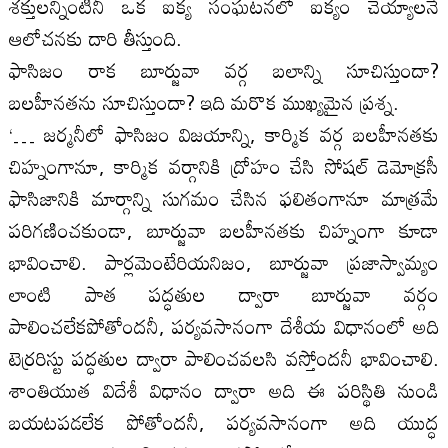
శక్తులన్నింటినీ ఒక ఐక్య సంఘటనలో ఐక్యం చెయ్యాలనే
ఆలోచనకు దారి తీస్తుంది.
ఫాసిజం రాక బూర్జువా వర్గ బలాన్ని సూచిస్తుందా?
బలహీనతను సూచిస్తుందా? ఇది మరొక ముఖ్యమైన ప్రశ్న.
‘… జర్మనీలో ఫాసిజం విజయాన్ని, కార్మిక వర్గ బలహీనతకు
చిహ్నంగానూ, కార్మిక వర్గానికి ద్రోహం చేసి సోషల్ డెమోక్రసీ
ఫాసిజానికి మార్గాన్ని సుగమం చేసిన ఫలితంగానూ మాత్రమే
పరిగణించకుండా, బూర్జువా బలహీనతకు చిహ్నంగా కూడా
భావించాలి. పార్లమెంటేరియనిజం, బూర్జువా ప్రజాస్వామ్యం
లాంటి పాత పద్ధతుల ద్వారా బూర్జువా వర్గం
పాలించలేకపోతోందనీ, పర్యవసానంగా దేశీయ విధానంలో అది
టెర్రరిస్టు పద్ధతుల ద్వారా పాలించవలసి వస్తోందనీ భావించాలి.
శాంతియుత విదేశీ విధానం ద్వారా అది ఈ పరిస్థితి నుండి
బయటపడలేక పోతోందనీ, పర్యవసానంగా అది యుద్ధ