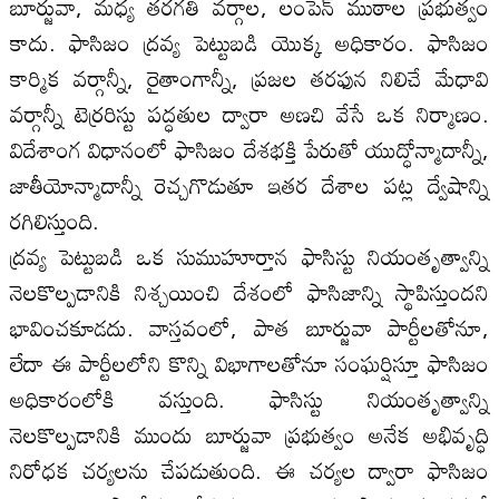
బూర్జువా, మధ్య తరగతి వర్గాల, లంపెన్ ముఠాల ప్రభుత్వం
కాదు. ఫాసిజం ద్రవ్య పెట్టుబడి యొక్క అధికారం. ఫాసిజం
కార్మిక వర్గాన్నీ, రైతాంగాన్నీ, ప్రజల తరఫున నిలిచే మేధావి
వర్గాన్నీ టెర్రరిస్టు పద్ధతుల ద్వారా అణచి వేసే ఒక నిర్మాణం.
విదేశాంగ విధానంలో ఫాసిజం దేశభక్తి పేరుతో యుద్ధోన్మాదాన్నీ,
జాతీయోన్మాదాన్నీ రెచ్చగొడుతూ ఇతర దేశాల పట్ల ద్వేషాన్ని
రగిలిస్తుంది.
ద్రవ్య పెట్టుబడి ఒక సుముహూర్తాన ఫాసిస్టు నియంతృత్వాన్ని
నెలకొల్పడానికి నిశ్చయించి దేశంలో ఫాసిజాన్ని స్థాపిస్తుందని
భావించకూడదు. వాస్తవంలో, పాత బూర్జువా పార్టీలతోనూ,
లేదా ఈ పార్టీలలోని కొన్ని విభాగాలతోనూ సంఘర్షిస్తూ ఫాసిజం
అధికారంలోకి వస్తుంది. ఫాసిస్టు నియంతృత్వాన్ని
నెలకొల్పడానికి ముందు బూర్జువా ప్రభుత్వం అనేక అభివృద్ధి
నిరోధక చర్యలను చేపడుతుంది. ఈ చర్యల ద్వారా ఫాసిజం