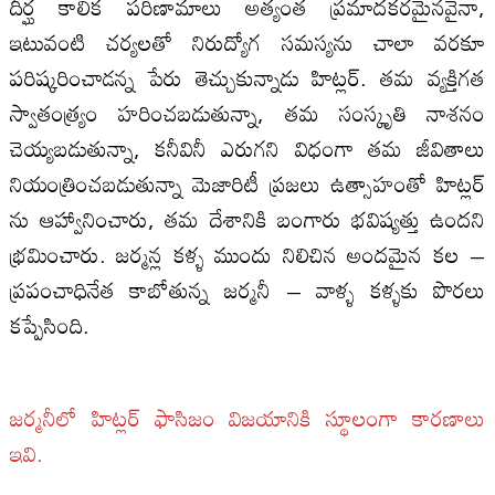
దీర్ఘ కాలిక పరిణామాలు అత్యంత ప్రమాదకరమైనవైనా,
ఇటువంటి చర్యలతో నిరుద్యోగ సమస్యను చాలా వరకూ
పరిష్కరించాడన్న పేరు తెచ్చుకున్నాడు హిట్లర్. తమ వ్యక్తిగత
స్వాతంత్ర్యం హరించబడుతున్నా, తమ సంస్కృతి నాశనం
చెయ్యబడుతున్నా, కనీవినీ ఎరుగని విధంగా తమ జీవితాలు
నియంత్రించబడుతున్నా మెజారిటీ ప్రజలు ఉత్సాహంతో హిట్లర్
ను ఆహ్వానించారు, తమ దేశానికి బంగారు భవిష్యత్తు ఉందని
భ్రమించారు. జర్మన్ల కళ్ళ ముందు నిలిచిన అందమైన కల –
ప్రపంచాధినేత కాబోతున్న జర్మనీ – వాళ్ళ కళ్ళకు పొరలు
కప్పేసింది.
జర్మనీలో హిట్లర్ ఫాసిజం విజయానికి స్థూలంగా కారణాలు
ఇవి.