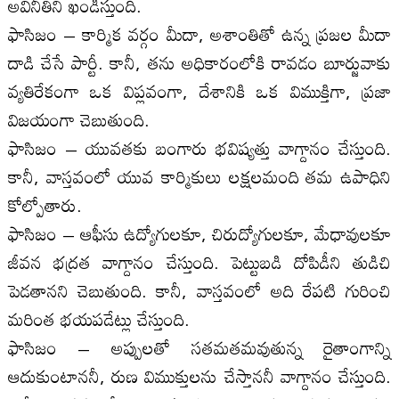
అవినీతిని ఖండిస్తుంది.
ఫాసిజం – కార్మిక వర్గం మీదా, అశాంతితో ఉన్న ప్రజల మీదా
దాడి చేసే పార్టీ. కానీ, తను అధికారంలోకి రావడం బూర్జువాకు
వ్యతిరేకంగా ఒక విప్లవంగా, దేశానికి ఒక విముక్తిగా, ప్రజా
విజయంగా చెబుతుంది.
ఫాసిజం – యువతకు బంగారు భవిష్యత్తు వాగ్దానం చేస్తుంది.
కానీ, వాస్తవంలో యువ కార్మికులు లక్షలమంది తమ ఉపాధిని
కోల్పోతారు.
ఫాసిజం – ఆఫీసు ఉద్యోగులకూ, చిరుద్యోగులకూ, మేధావులకూ
జీవన భద్రత వాగ్దానం చేస్తుంది. పెట్టుబడి దోపిడీని తుడిచి
పెడతానని చెబుతుంది. కానీ, వాస్తవంలో అది రేపటి గురించి
మరింత భయపడేట్లు చేస్తుంది.
ఫాసిజం – అప్పులతో సతమతమవుతున్న రైతాంగాన్ని
ఆదుకుంటాననీ, రుణ విముక్తులను చేస్తాననీ వాగ్దానం చేస్తుంది.