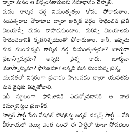
ద్వారా మనం ఆ విధ్వంసకారులకు సమాధానం చెప్పాలి.
మనం కార్మిక వర్గ నియంతృత్వం కోసం పోరాడుతాం.
సంవత్సరాల పోరాటాల ద్వారా కార్మిక వర్గం సాధించిన ప్రతీ
విజయాన్నీ మనం కాపాడుకుంటాం. మరిన్ని విజయాలను
సాదించడానికి కృతనిశ్చయంతో పోరాడుతాం. కానీ, ఇప్పుడు
మన ముందున్నది కార్మిక వర్గ నియంతృత్వమా? బూర్జువా
ప్రజాస్వామ్యమా? అన్నది ప్రశ్న కాదు. బూర్జువా
ప్రజాస్వామ్యమా? ఫాసిజమా? అన్నది మన ముందున్న ప్రశ్న.
యువతలో విస్తరంగా ప్రచారం సాగించడం ద్వారా యువతను
మన వైపుకు తిప్పుకోవాలి.
ఇదీ స్థూలంగా ఫాసిజానికి ఎదుర్కోవడానికి ఆ నాటి
కమ్యూనిస్టుల ప్రణాళిక.
హిట్లర్ పార్టీ పేరు నేషనల్ సోషలిస్టు జర్మన్ వర్కర్స్ పార్టీ – నేతి
బీరకాయలో నెయ్యి ఎంత ఉందో ఈ పార్టీలో కూడా సోషలిజం