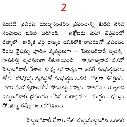
2
మొదటి ప్రపంచ యుద్ధానంతరం ప్రపంచాన్ని కుదిపి వేసిన
సంఘటన ఒకటి జరిగింది. అక్టోబరు మహా విప్లవంలో
రష్యాలో కార్మిక వర్గ రాజ్యం ఉనికిలోకి రావడంతో ప్రపంచం
రెండు వైషమ్య పూరిత వ్యవస్థలుగా – పెట్టుబడిదారీ వ్యవస్థ,
సోషలిస్టు వ్యవస్థలుగా చీలిపోయింది. సామ్రాజ్యవాద దశలో
పెట్టుబడిదారీ దేశాల మధ్య అనివార్యంగా జరిగే సంఘర్షణలకు
తోడు, సోషలిస్టు వ్యవస్థతో సంఘర్షణ ఒకటి కొత్తగా తలెత్తింది.
తొలి సంవత్సరాలలోనే సోషలిస్టు రష్యాను నాశనం చెయ్యాలని
పెట్టుబడిదారీ ప్రపంచం చేసిన దురాక్రమణ యుద్ధం విఫలమై
సోషలిస్టు రష్యా నిలబడగలిగింది.
పెట్టుబడిదారీ దేశాల చేత చుట్టుముట్టబడిన ఒంటరి