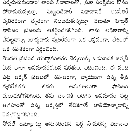
ఏర్పరుచుకుందాం’ లాంటి నినాదాలతో, ప్రజా సంక్షేమం కోసం
పోరాడుతున్నట్లూ, పెట్టుబడిదారీ విధానానికీ అవినీతికీ
వ్యతిరేకంగా ధృఢంగా నిలబడుతున్నట్లూ చెబుతూ హిట్లర్
ఫాసిజం ప్రజలను ఆకర్షించగలిగింది. తాను అధికారాన్ని
చేపట్టడాన్ని బూర్జువాకు వ్యతిరేకంగా ఒక విప్లవంగా, దేశంలో
ఒక నవశకంగా వర్ణించింది.
మొదటి ప్రపంచ యుద్ధానంతరం వెర్సయిల్స్ ఒడంబడిక జర్మనీ
మీద చాలా అవమానకరమైన షరతులు విధించింది. ఈ సంధి
పట్ల జర్మన్ ప్రజలలో సహజంగా, న్యాయంగా ఉన్న తీవ్ర
వ్యతిరేకతను తనకు అనుకూలంగా ఫాసిజం
మలుచుకోగలిగింది. తమ దేశానికి జరిగిన అవమానం పట్ల
ఆగ్రహంతో ఉన్న జర్మన్లలో తేలికగానే జాతీయోన్మాదాన్ని
రెచ్చగొట్టగలిగింది.
సోషల్ డెమోక్రాట్లు అనుసరించిన వర్గ సామరస్య విధానాల