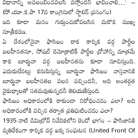
విధానాన్ని అవలంబించవలసి వస్తోందనీ భావించాలి…’ –
(సో.యూ.క.పా 17వ కాంగ్రెసులో స్టాలిన్ ప్రసంగం)
ఇది కూడా మనం గుర్తుంచుకోవలసిన మరొక ముఖ్య
సూత్రీకరణ.
ఏ దేశంలోనైనా ఫాసిజం రాక కార్మిక వర్గ పార్టీల
బలహీనతనూ, సోషల్ డెమోక్రాటిక్ పార్టీల ద్రోహాన్ని మాత్రమే
కాక బూర్జువా వర్గ బలహీనతను కూడా సూచిస్తుంది.
ఎదురులేనట్లు కనుపిస్తున్న బూర్జువా ఫాసిజం వాస్తవానికి
బూర్జువా బలహీనతల వలన వచ్చిందనీ, అది అంతర్గత
వైరుధ్యాలతో సతమవుతున్నదనీ తెలియజేస్తుంది.
ఫాసిజం అధికారంలోకి రాకుండా నిరోధించడం ఎలా? అది
అధికారంలోకి వచ్చిన తర్వాత ప్రతిఘటించడం ఎలా?
1935 నాటి డిమిట్రోవ్ నివేదికలోని రెండో భాగం – ఫాసిజానికి
వ్యతిరేకంగా కార్మిక వర్గ ఐక్య సంఘటన (United Front Of