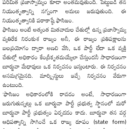
పరిమిత ప్రజాస్వామ్యం కూడా అంతమవుతుంది. పెట్టుబడి తన
నియంతృత్వాన్ని నగ్నంగా అమలు జరుపుతుంది. ఈ
నియంతృత్వానికి పరాకాష్ఠే ఫాసిజం.
ఫాసిజం అంటే అత్యంత మితవాదుల చేతుల్లో ఉన్న ప్రజాస్వామ్య
వ్యతిరేక నిరంకుశ రాజ్యం అనీ, ఈ రాజ్యం ప్రతిపక్షాలను
బలప్రయోగం ద్వారా అణచి వేసి, ఒక పార్టీ లేదా ఒక వ్యక్తి
చేతుల్లో అధికారం కేంద్రీకృతమయ్యేలా చేస్తుందనీ సాధారణంగా
బూర్జువా మేధావులు ఒక నిర్వచనం ఇస్తుంటారు. ఈ నిర్వచనం
అసమగ్రమైనది. మార్క్సిస్టులు ఇచ్చే నిర్వచనం వేరుగా
ఉంటుంది.
‘ఫాసిజం అధికారంలోకి రావడం అంటే, సాధారణంగా
జరుగుతున్నట్లు ఒక బూర్జువా పార్టీ ప్రభుత్వ స్థానంలో మరో
బూర్జువా పార్టీ ప్రభుత్వం ఏర్పడడం కాదు. బూర్జువా తన వర్గ
ఆధిపత్యాన్ని సాగించే ఒక రాజ్య రూపం (state form)