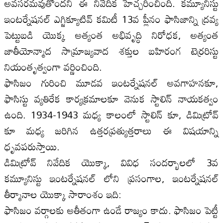
అవసరమవుతోందని ఈ నివేదిక హెచ్చరించింది. కమ్యూనిస్టు
ఇంటర్నేషనల్ ఎగ్జిక్యూటివ్ కమిటీ 13వ ప్లీనం ఫాసిజాన్ని ద్రవ్య
పెట్టుబడి యొక్క అత్యంత అభివృద్ధి నిరోధక, అత్యంత
జాతీయోన్మాద సామ్రాజ్యవాద శక్తుల బహిరంగ టెర్రరిస్టు
నియంతృత్వంగా వర్ణించింది.
ఫాసిజం గురించి మూడవ ఇంటర్నేషనల్ అవగాహనకూ,
ఫాసిస్టు వ్యతిరేక కార్యక్రమాలకూ వెనుక స్టాలిన్ నాయకత్వం
ఉంది. 1934-1943 మధ్య కాలంలో స్టాలిన్ కూ, డిమిట్రోవ్
కూ మధ్య జరిగిన ఉత్తరప్రత్యుత్తరాలు ఈ విషయాన్ని
ధృవపరుస్తాయి.
డిమిట్రోవ్ నివేదిక యొక్కా, వివిధ సందర్భాలలో 3వ
కమ్యూనిస్టు ఇంటర్నేషనల్ లోని ప్రసంగాల, ఇంటర్నేషనల్
తీర్మానాల యొక్కా సారాంశం ఇది:
ఫాసిజం వర్గాలకు అతీతంగా ఉండే రాజ్యం కాదు. ఫాసిజం పెట్టీ