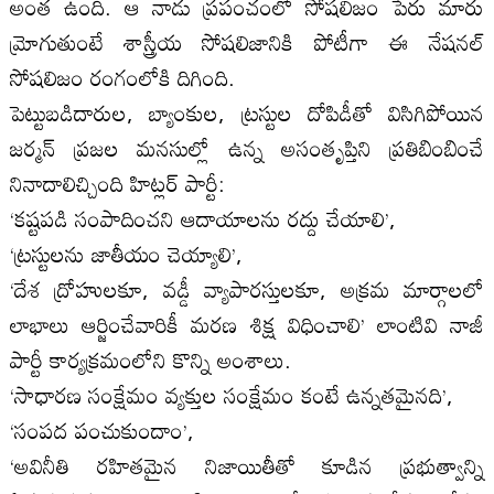
అంత ఉంది. ఆ నాడు ప్రపంచంలో సోషలిజం పేరు మారు
మ్రోగుతుంటే శాస్త్రీయ సోషలిజానికి పోటీగా ఈ నేషనల్
సోషలిజం రంగంలోకి దిగింది.
పెట్టుబడిదారుల, బ్యాంకుల, ట్రస్టుల దోపిడీతో విసిగిపోయిన
జర్మన్ ప్రజల మనసుల్లో ఉన్న అసంతృప్తిని ప్రతిబింబించే
నినాదాలిచ్చింది హిట్లర్ పార్టీ:
‘కష్టపడి సంపాదించని ఆదాయాలను రద్దు చేయాలి’,
‘ట్రస్టులను జాతీయం చెయ్యాలి’,
‘దేశ ద్రోహులకూ, వడ్డీ వ్యాపారస్తులకూ, అక్రమ మార్గాలలో
లాభాలు ఆర్జించేవారికీ మరణ శిక్ష విధించాలి’ లాంటివి నాజీ
పార్టీ కార్యక్రమంలోని కొన్ని అంశాలు.
‘సాధారణ సంక్షేమం వ్యక్తుల సంక్షేమం కంటే ఉన్నతమైనది’,
‘సంపద పంచుకుందాం’,
‘అవినీతి రహితమైన నిజాయితీతో కూడిన ప్రభుత్వాన్ని