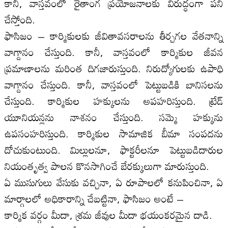
కానీ, వాస్తవంలో రైతాంగ ప్రయోజనాలకు విరుద్ధంగా పని
చేస్తోంది.
ఫాసిజం – కార్మికులకు జీవితావసరాలను తీర్చగల వేతనాన్ని
వాగ్దానం చేస్తుంది. కానీ, వాస్తవంలో కార్మికుల జీవన
ప్రమాణాలను మరింత దిగజారుస్తుంది. నిరుద్యోగులకు ఉపాధి
వాగ్దానం చేస్తుంది. కానీ, వాస్తవంలో పెట్టుబడికి బానిసలను
చేస్తుంది. కార్మికుల హక్కులను అపహరిస్తుంది. ట్రేడ్
యూనియన్లను నాశనం చేస్తుంది. సమ్మె హక్కును
ఉపసంహరిస్తుంది. కార్మికుల సామాజిక బీమా సంపదను
దోచుకుంటుంది. మిల్లులనూ, ఫాక్టరీలనూ పెట్టుబడిదారుల
నియంతృత్వ పాలన కొనసాగించే బేరక్కులుగా మారుస్తుంది.
ఏ ముసుగులు వేసుకు వచ్చినా, ఏ రూపాలలో కనుపించినా, ఏ
మార్గాలలో అధికారాన్ని చేబట్టినా, ఫాసిజం అంటే –
కార్మిక వర్గం మీదా, శ్రమ జీవుల మీదా భయంకరమైన దాడి.