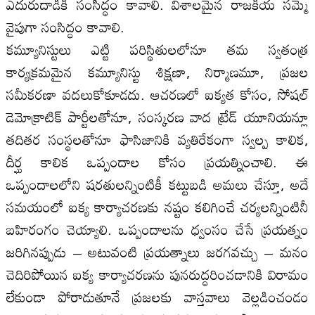
ఎదురుదాడికి సంసిద్ధం కావాలి. విశాలమైన రాజకీయ సమ్మె
వైపుగా సంసిద్ధం కావాలి.
కమ్యూనిస్టులు ఎట్టి పరిస్థితులలోనూ తమ స్వతంత్ర
కార్యక్రమమైన కమ్యూనిస్టు శిక్షణా, నిర్మాణమూ, ప్రజల
సమీకరణా వదలుకోకూడదు. ఆచరణలో ఐక్యత కోసం, సోషల్
డెమోక్రాటిక్ పార్టీలతోనూ, సంస్కరణ వాద ట్రేడ్ యూనియన్లూ
తదితర సంస్థలతోనూ ఫాసిజానికి వ్యతిరేకంగా స్వల్ప కాలిక,
దీర్ఘ కాలిక ఒప్పందాల కోసం ప్రయత్నించాలి. ఈ
ఒప్పందాలలోని షరతులన్నింటికీ కట్టుబడి అమలు చేస్తూ, అదే
సమయంలో ఐక్య కార్యాచరణకు నష్టం కలిగించే చర్యలన్నింటినీ
బహిరంగం చెయ్యాలి. ఒప్పందాలను ధ్వంసం చేసే ప్రయత్నం
జరిగినప్పుడు – అటువంటి ప్రయత్నాలు జరగవచ్చు – మనం
చెదిరిపోయిన ఐక్య కార్యాచరణను పునరుద్ధరించడానికి విరామం
లేకుండా పోరాడుతూనే ప్రజలకు వాస్తవాలు వెల్లడించండం