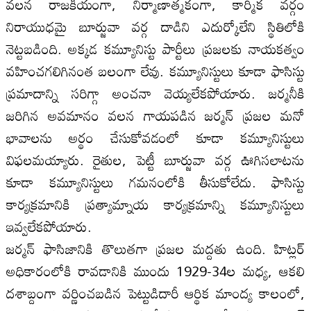
వలన రాజకీయంగా, నిర్మాణాత్మకంగా, కార్మిక వర్గం
నిరాయుధమై బూర్జువా వర్గ దాడిని ఎదుర్కోలేని స్థితిలోకి
నెట్టబడింది. అక్కడ కమ్యూనిస్టు పార్టీలు ప్రజలకు నాయకత్వం
వహించగలిగినంత బలంగా లేవు. కమ్యూనిస్టులు కూడా ఫాసిస్టు
ప్రమాదాన్ని సరిగ్గా అంచనా వెయ్యలేకపోయారు. జర్మనీకి
జరిగిన అవమానం వలన గాయపడిన జర్మన్ ప్రజల మనో
భావాలను అర్థం చేసుకోవడంలో కూడా కమ్యూనిస్టులు
విఫలమయ్యారు. రైతుల, పెట్టీ బూర్జువా వర్గ ఊగిసలాటను
కూడా కమ్యూనిస్టులు గమనంలోకి తీసుకోలేదు. ఫాసిస్టు
కార్యక్రమానికి ప్రత్యామ్నాయ కార్యక్రమాన్ని కమ్యూనిస్టులు
ఇవ్వలేకపోయారు.
జర్మన్ ఫాసిజానికి తొలుతగా ప్రజల మద్దతు ఉంది. హిట్లర్
అధికారంలోకి రావడానికి ముందు 1929-34ల మధ్య, ఆకలి
దశాబ్దంగా వర్ణించబడిన పెట్టుడిదారీ ఆర్థిక మాంద్య కాలంలో,