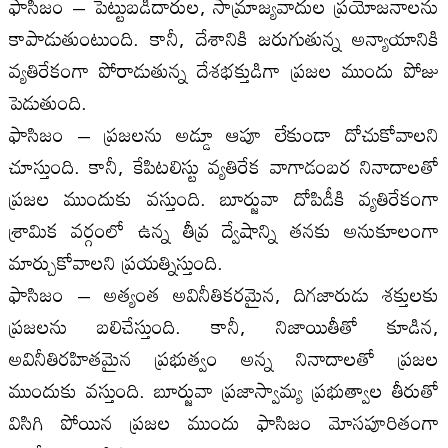
ఫాసిజం – పెట్టుబడిదారుల, సామ్రాజ్యవాదుల ప్రయోజనాలను
కాపాడుతుంటుంది. కానీ, దేశానికి జరుగుతున్న అన్యాయానికి
వ్యతిరేకంగా పోరాడుతున్న దేశభక్తుడిగా ప్రజల ముందు పోజు
పెడుతుంది.
ఫాసిజం – ప్రజలను అడ్డూ ఆపూ లేకుండా దోచుకోవాలని
చూస్తుంది. కానీ, కేపిటలిస్టు వ్యతిరేక వాగాడంబర నినాదాలతో
ప్రజల ముందుకు వస్తుంది. బూర్జువా దోపిడీకి వ్యతిరేకంగా
శ్రామిక వర్గంలో ఉన్న తీవ్ర ద్వేషాన్ని తనకు అనుకూలంగా
మార్చుకోవాలని ప్రయత్నిస్తుంది.
ఫాసిజం – అత్యంత అవినీతికరమైన, దిగజారుడు శక్తులకు
ప్రజలను బలిచేస్తుంది. కానీ, నిజాయితీతో కూడిన,
అవినీతిరహితమైన ప్రభుత్వం అన్న నినాదాలతో ప్రజల
ముందుకు వస్తుంది. బూర్జువా ప్రజాస్వామ్య ప్రభుత్వాల తీరుతో
విసిగి పోయిన ప్రజల ముందు ఫాసిజం మోసపూరితంగా