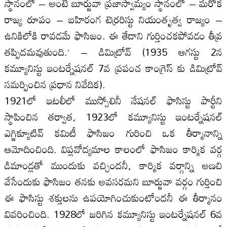
స్థానంలో – అంటే బూర్జువా ప్రజాస్వామ్యం స్థానంలో – మరొక
రాజ్య రూపం – బహిరంగ టెర్రరిస్టు నియంతృత్వ రాజ్యం –
ఉనికిలోకి రావడమే ఫాసిజం. ఈ తేడాని గుర్తించకపోవడం తీవ్ర
తప్పిదమవుతుంది.’ – డిమిట్రోవ్ (1935 ఆగస్టు 2న
కమ్యూనిస్టు ఇంటర్నేషనల్ 7వ ప్రపంచ కాంగ్రెస్ కు డిమిట్రోవ్
సమర్పించిన ప్రధాన నివేదిక).
1921లో ఇటలీలో ముస్సోలినీ నేషనల్ ఫాసిస్టు పార్టీని
స్థాపించిన తర్వాత, 1923లో కమ్యూనిస్టు ఇంటర్నేషనల్
ఎగ్జిక్యూటివ్ కమిటీ ఫాసిజం గురించి ఒక తీర్మానాన్ని
ఆమోదించింది. విప్లవోద్యమాల కాలంలో ఫాసిజం కార్మిక వర్గ
డిమాండ్లతో ముందుకు వచ్చిందనీ, కార్మిక వర్గాన్ని అణచి
వేసేందుకు ఫాసిజం తనకు అవసరమని బూర్జువా వర్గం గుర్తించి
ఈ ఫాసిస్టు శక్తులను ఉపయోగించుకుంటోందనీ ఈ తీర్మానం
వివరించింది. 1928లో జరిగిన కమ్యూనిస్టు ఇంటర్నేషనల్ 6వ