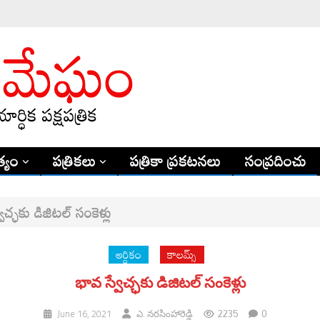
్యం
పత్రికలు
పత్రికా ప్రకటనలు
సంప్రదించు
ేచ్ఛ‌కు డిజిటల్ సంకెళ్లు
ఆర్ధికం
కాలమ్స్
భావ స్వేచ్ఛ‌కు డిజిటల్ సంకెళ్లు
2235
0
June 16, 2021
ఎ. నరసింహారెడ్డి