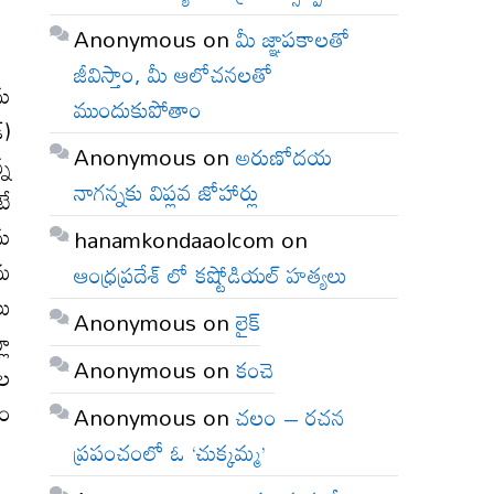
Anonymous
on
మీ జ్ఞాపకాలతో
జీవిస్తాం, మీ ఆలోచనలతో
ను
ముందుకుపోతాం
్)
Anonymous
on
అరుణోదయ
్న
నాగన్నకు విప్లవ జోహార్లు
టే
ను
hanamkondaaolcom
on
తమ
ఆంధ్రప్రదేశ్ లో కష్టోడియల్ హత్యలు
లు
Anonymous
on
లైక్
లూ
Anonymous
on
కంచె
దల
గం
Anonymous
on
చలం – రచన
ప్రపంచంలో ఓ ‘చుక్కమ్మ’