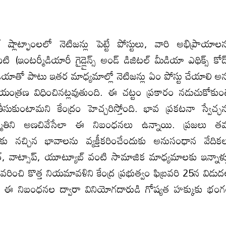
ాట్ఫాంలలో నెటిజన్లు పెట్టే పోస్టులు, వారి అభిప్రాయాల
 (ఇంటర్మీడియారీ గైడ్లైన్స్ అండ్ డిజిటల్ మీడియా ఎథిక్స్ కోడ
ియాతో పాటు ఇతర మాధ్యమాల్లో నెటిజన్లు ఏం పోస్టు చేయాలి అన
యంత్రణ విధించినట్లవుతుంది. ఈ చట్టం ప్రకారం నడుచుకోకుం
ుంటామని కేంద్రం హెచ్చరిస్తోంది. భావ ప్రకటనా స్వేచ్ఛ‌
సమ్మతిని అణచివేసేలా ఈ నిబంధనలు ఉన్నాయి. ప్రజలు 
కు నచ్చిన భావాలను వ్యక్తీకరించేందుకు అనుసంధాన వేదిక
విట్టర్, వాట్సాప్, యూట్యూబ్ వంటి సామాజిక మాధ్యమాలకు ఇన్నాళ్
ించి కొత్త నియమావళిని కేంద్ర ప్రభుత్వం ఫిబ్రవరి 25న విడు
ి. ఈ నిబంధనల ద్వారా వినియోగదారుడి గోష్యత హక్కుకు భం