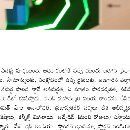
ి ఏడేళ్లు పూర్తయింది. అధికారంలోకి వచ్చే ముందు జరిగిన ప్రచ
ేదు. సామాన్యులకు, సంక్షోభంలో ఉన్న రైతులకు, అణగారిన వర్గ
. సమర్థ పాలన స్థానే అసమర్థత, ఏ మాత్రం పారదర్శకత, సమిష్
 మోడీలో కనిపిస్తాడు. కొవిడ్ మహమ్మారి విలయ తాండవం చేసి
మిత్ షాల అనాలోచిత, ప్రజావ్యతిరేక చర్యలు దేశ అభివృద్ధి
లు, కన్నీళ్లే మిగిలాయి. అచ్చేదిన్ (మంచి రోజులు) వస్తాయ
న్నారు. మేడ్ ఇన్ ఇండియా, స్టాండప్ ఇండియా, స్టార్టప్ ఇండియ