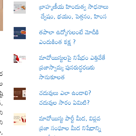
బ్రాహ్మణీయ హిందుత్వ సాధనాలు
ద్వేషం, భయం, పెత్తనం, హింస
త‌పాలా ఉద్యోగులంటే మోదీకి
ఎందుకింత కక్ష ?
మావోయిస్టులపై నిషేధం ఎత్తివేతే
ప్రజాస్వామ్య పునరుద్ధరణకు
ార
సానుకూలత
ాల
చదువులు ఎలా ఉండాలి?
టి
చదువుల సారం ఏమిటి?
న,
ని
మావోయిస్టు పార్టీ మీద, విప్లవ
ని
ప్రజా సంఘాల మీద నిషేధాన్ని
ా,