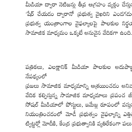
మీడియా ద్వారా నెటిజన్లు తీవ్ర ఆగ్రహం వ్యక్తం చేస
‘షేర్ చేయడం ద్వారానో ప్రభుత్వ వైఖరిని ఎండగడు
ప్రభుత్వ యంత్రాంగాల వైఫల్యాలపై పాలకుల నిర్
సామాజిక మాధ్యమం ఒక్కటే అనువైన వేదికగా ఉంది
పత్రికలు, ఎలక్షానిక్ మీడియా పాలకుల అదుపాజ్
నేపథ్యంలో
ప్రజలు సామాజిక మాధ్యమాన్ని ఆశ్రయించడం అనివా
వేదిక కల్పిస్తున్న సామాజిక మాధ్యమాలు ప్రపంచ
సోషల్ మీడియాలో పోస్టులు, ఇమేజ్ల రూపంలో వస్తున్న
నియంత్రించడంలో మోడీ ప్రభుత్వం వైఫల్యాన్ని ఎత
ట్విట్టర్లో మోదీకి, కేంద్ర ప్రభుత్వానికి వ్యతిరేకంగా