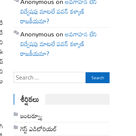
Anonymous
on
అవగాహన లేని
విద్వేషపు మాటలే పవన్ కళ్యాణ్
రాజకీయమా?
టి
టి
Anonymous
on
అవగాహన లేని
చి
విద్వేషపు మాటలే పవన్ కళ్యాణ్
 ఈ
రాజకీయమా?
ప్
చి
Search
జల
for:
శీర్షికలు
ఇంటర్వ్యూ
గి
గెస్ట్ ఎడిటోరియల్
డి