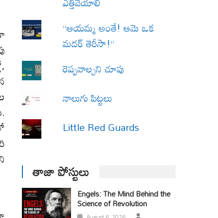
ఎత్తివేయాలి
“ఆయమ్మ అంతే! ఆమె ఒక
గా
మదర్ తెరీసా!”
పు
ో,
రెప్పవాల్చని చూపు
ిన
దల
నాలుగు పిట్టలు
ు.
Little Red Guards
లో
రి
ని
తాజా పోస్టులు
Engels: The Mind Behind the
Science of Revolution
టూ
August 6, 2026