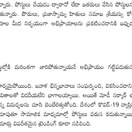
్తున్నారు. పోస్టులు చేయడం ద్వారానో లేదా ఇతరులు చేసిన పోస్టుల
తున్నారు. పౌరులు, ప్రజాస్వామ్య హితులు సమాజ శ్రేయస్సు కో
ణయాల మీద నిర్భయంగా అభిప్రాయాలను ప్రకటించడానికి ఇప్పు
.
ఞల్లోకి మరింతగా జారిపోతున్నాయనే అభిప్రాయం గట్టిపడుతున
ర్యమైపోయింది. ఇవాళ భిన్నభావాలు సంఘర్భించి, వికసించడాని
 జీవితాలతో విడదీయలేని భాగాలయ్యాయి. అయితే మోడీ సర్కార్
 విమర్శలను చూసి బెంబేలెత్తుతోంది. దేశంలో కొవిడ్-19 వ్యాప్తి
్తిచూపుతూ సామాజిక మాధ్యమాల్లో పోస్టులు వరుస కడుతున్నాయ
 పలుమార్లు విపరీతమైన ట్రెండింగ్ కూడా నడిచింది.