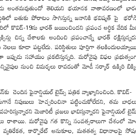
ధి ఎప్పుడు అంతమవుతుందో తెలియని భయానక వాతావరణంలో భా
తిలో బతుకు పోరాటం సాగిస్తున్న జనానికి భవిష్యత్ పై భరో
జనవరిలో కొవిడ్-19ను భారత్ జయించిందని ప్రపంచ అర్థిక వేదిక మ
న్లు చిన్న దేశాలకు అందించి ప్రపంచాన్నే భారత్ రక్షిస్తున్నద
లలు కూడా పట్టలేదు. పరిస్థితులు పూర్తిగా తలకిందులయ్యాయ
ఇప్పుడు సహాయం ప్రకటిస్తున్నది. మరోవైపు విఫల ప్రభుత్వం
ివైపుల నుంచి విమర్శలు రావడంతో మోడీ సర్కార్ ఉక్కిరి బిక్కి
్‌కు చెందిన ఫైనాన్షియల్ టైమ్స్ పత్రిక వ్యాఖ్యానించింది. కొవిడ్-
నే నిపుణులు హెచ్చరించినా పట్టించుకోలేదని, తమ బాధల
ిస్తున్నారని మెజారిటీ ప్రజలు భావిస్తున్నారని ఫైనాన్షియల్ టైమ్
యాలు రాశాయి. మరోవైపు గత కొన్ని సంవత్సరాలుగా దేశంలో మో
ప్రజా వ్యతిరేకత, కార్పొరేట్ అనుకూల, మతతత్వ విధానాలపై సోష