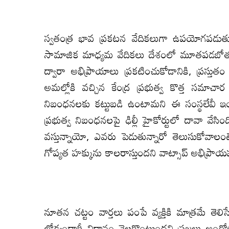
స్వతంత్ర భావ ప్రకటన వేదికలుగా ఉపయోగపడుతున్న ట్
సామాజిక మాధ్యమ వేదికలు దేశంలో మూతపడబోతు
ద్వారా అభిప్రాయాలు ప్రకటించుకోడానికి, ప్రస్తు
అమల్లోకి వచ్చిన కేంద్ర ప్రభుత్వ కొత్త సమాచా
నిబంధనలకు కట్టుబడి ఉంటామని ఈ సంస్థలేవీ ఇంతవ
ప్రభుత్వ నిబంధనలపై ఢిల్లీ హైకోర్టులో దావా వేస
వస్తున్నాయో, ఎవరు పెడుతున్నారో తెలుసుకోవాలం
గోప్య‌త‌ హక్కును కాలరాస్తుందని వాట్సాప్ అభిప్రాయ
నూతన చట్టం వార్తలు పంపే వ్యక్తికి మాత్రమే తెలిస
జోక్యందారీ విధానం నెలకొంటుందని ప్రజలు అందోళ