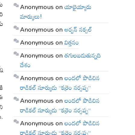
ను
Anonymous
on
యాభైయ్యారు
రి
మార్కులు!
డు
Anonymous
on
అర్బన్ నక్సల్
Anonymous
on
విత్తనం
Anonymous
on
తగులబడుతున్నది
దేశం
్న
Anonymous
on
లందలో పొడిచిన
రాడికల్ సూర్యుడు “కర్రెం నర్సప్ప”
కి
 ఈ
Anonymous
on
లందలో పొడిచిన
ని
రాడికల్ సూర్యుడు “కర్రెం నర్సప్ప”
ి.
Anonymous
on
లందలో పొడిచిన
రాడికల్ సూర్యుడు “కర్రెం నర్సప్ప”