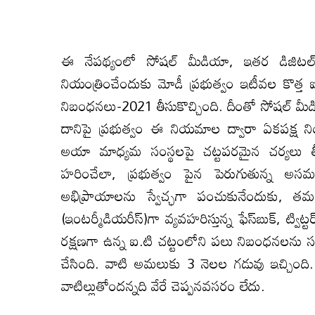
ఈ నేపథ్యంలో సోషల్ మీడియా, ఇతర డిజిటల్ ష్ల
నియంత్రించేందుకు మోడీ ప్రభుత్వం ఇటీవల కొత్త ఐటి
నిబంధనలు-2021 తీసుకొచ్చింది. దీంతో సోషల్ మీడ
దానిపై ప్రభుత్వం ఈ నియమాల ద్వారా ఏకపక్ష ని
అయా మాధ్యమ సంస్థలపై చట్టపరమైన చర్యలు తీసుక
హరించేలా, ప్రభుత్వం పైన పెరుగుతున్న అ
అభిప్రాయాలను స్వేచ్ఛ‌గా పంచుకునేందుకు, తమ
(ఇంటర్మీడియరీస్)గా వ్యవహరిస్తున్న ఫేస్‌బుక్, ట్
రక్షణగా ఉన్న ఐ.టి చట్టంలోని పలు నిబంధనలను సవర
చేసింది. వాటి అమలుకు 3 నెలల గడువు ఇచ్చింద
వాటిల్లుతోందన్నది వేరే చెప్పనవసరం లేదు.