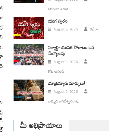
రత
Manish Azad
సా
యుగ స్వ‌రం
ీద
August 2, 2026
రివేరా
ని
ి.
విద్యార్థి- యువత పోరాటం ఒక
మేల్కొలుపు
గా
August 2, 2026
రి
కోట ఆనంద్
యాభైయ్యారు మార్కులు!
August 2, 2026
ు,
బమ్మిడి జగదీశ్వరరావు
స్
డీ
మీ అభిప్రాయాలు
ల్