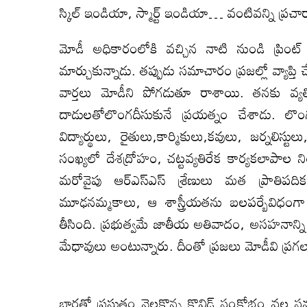
స్కిల్ ఇండియా, స్మార్ట్ ఇండియా… వంటివన్ని ప్రచ
మోడీ అధికారంలోకి వచ్చిన నాటి నుండి ప్రిం
మార్చుకున్నాడు. తప్పుడు సమాచారం ప్రజల్లో వ్యాప్
వార్తలు మోడీని పోగడుతూ రాశాయి. తనకు వ్యత
దాడులతోలొంగ‌దీసుకునే ప్రయత్నం చేశాడు. లొంగ‌న
విద్యార్థులు, రైతులు,కార్మికులు,కవులు, జర్నల
సంఖ్యలో దేశద్రోహం, చట్టవ్యతిరేక కార్యకలాపాల ని
మరోవైపు ఆర్ఎస్ఎస్ శ్రేణులు మత ప్రాతిపదిక
మూఢనమ్మకాలు, ఆ శాస్త్రీయతను బలపర్బేవిధంగా 
తీసింది. ప్రభుత్వమే జాతీయ అతివాదం, అసహనాన్ని 
మేధావులు అంటున్నారు. దీంతో ప్రజలు మోడీవి ప్రగల్ఫా
భారత్లో ప్రస్తుతం నెలకొన్న కొవిడ్ సంక్షోభం వల