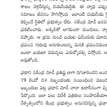
కాలం వెళ్ల‌దీస్తున్న దయనీయస్థితి. ఈ వ్యా
సమాజం జీవనం సాగిస్తోంది. ఇలాంటి దయనీయ స్థి
కల్పించే స్థితిలో ప్రభుత్వం లేదు. నరేంద్ర మోడీ 
ప్రకటించారు. అక్కడితో ఆగకుండా మందులు, వ్యాక్సి
చెప్పారు. ఆ భ్రమ నుండి బయట పడేందుకు మూడు నె
ప్రపంచ గురువు అనుకుంటున్న మనకి ప్రపంచమంతా 
ఇంటా బయటా విమర్శలు ఎదుర్కోవల్సి వస్తోంది. అన్న
అవుతోంది.
ప్రధాని నరేంద్ర మోడీ ప్రతిష్ట బాగా దిగజారిందని లండన
19 రెండో దశ విజ్బంభణకు సంబంధించి ముందుగా
ఇబ్బందుల పట్ల ప్రధాని మోడీ చాలా ఉదాసీనంగా వ్యవహర
పేర్కొంది. ఇలా పలు విదేశీ పత్రికలు సంపాదకీ
నేతృత్వంలోని కేంద్ర ప్రభుత్వం అనుసరిస్తున్న 