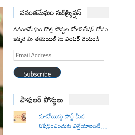
వసంతమేఘం సబ్‌స్క్రిప్షన్
వసంతమేఘం కొత్త పోస్టుల నోటిఫికేషన్ కోసం
ఇక్కడ మీ ఈమెయిల్ ను ఎంటర్ చేయండి
Email
Address
Subscribe
పాపులర్ పోస్టులు
మావోయిస్టు పార్టీ మీద
నిషేధంఎందుకు ఎత్తేయాలంటే…