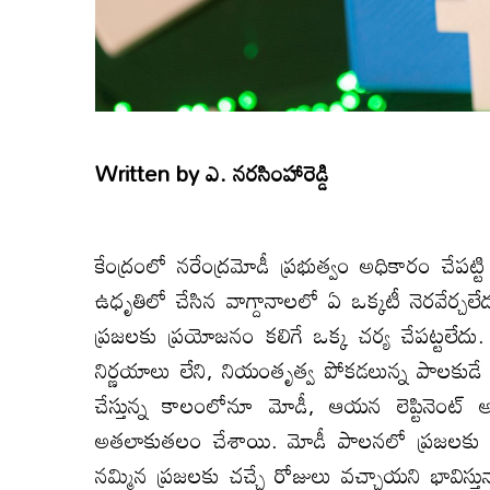
Written by
ఎ. నరసింహారెడ్డి
కేంద్రంలో నరేంద్రమోడీ ప్రభుత్వం అధికారం చేపట్ట
ఉధృతిలో చేసిన వాగ్దానాలలో ఏ ఒక్కటీ నెరవేర్చల
ప్రజలకు ప్రయోజనం కలిగే ఒక్క చర్య చేపట్టలేదు
నిర్ణయాలు లేని, నియంతృత్వ పోకడలున్న పాలకుడే
చేస్తున్న కాలంలోనూ మోడీ, ఆయన లెప్టినెంట్ అ
అతలాకుతలం చేశాయి. మోడీ పాలనలో ప్రజలకు కష్టా
నమ్మిన ప్రజలకు చచ్చే రోజులు వచ్చాయని భావిస్తు