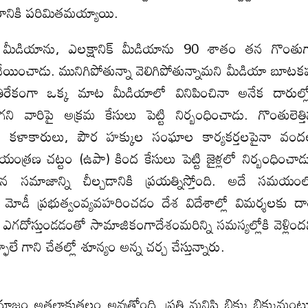
ారానికి పరిమితమయ్యాయి.
ట్ మీడియాను, ఎలక్షానిక్ మీడియాను 90 శాతం తన గొంతు
తి చేయించాడు. మునిగిపోతున్నా వెలిగిపోతున్నామని మీడియా బూటక
ిరేకంగా ఒక్క మాట మీడియాలో వినిపించినా అనేక దారుల్ల
ి వారిపై అక్రమ కేసులు పెట్టి నిర్బంధించాడు. గొంతులెత్త
ిస్టులు, కళాకారులు, పౌర హక్కుల సంఘాల కార్యకర్తలపైనా వం
యంత్రణ చట్టం (ఉపా) కింద కేసులు పెట్టి జైళ్లలో నిర్బంధించాడ
న సమాజాన్ని చీల్చడానికి ప్రయత్నిస్తోంది. అదే సమయం
మోడీ ప్రభుత్వంవ్యవహరించడం దేశ విదేశాల్లో విమర్శలకు దా
ఎగదోస్తుండడంతో సామాజికంగాదేశంమరిన్ని సమస్యల్లోకి వెళ్లింద
లే గాని చేతల్లో శూన్యం అన్న చర్చ చేస్తున్నారు.
్ల సమాజం అతలాకుతలం అవుతోంది. ప్రతి మనిషి బిక్కు బిక్కుమం