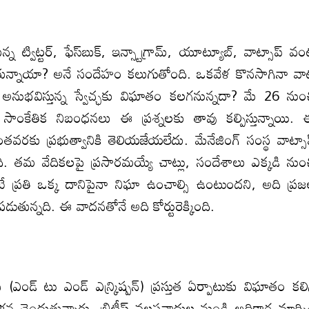
విట్టర్, ఫేస్‌బుక్‌, ఇన్స్టాగ్రామ్, యూట్యూబ్, వాట్సాప్ వం
న్నాయా? అనే సందేహం కలుగుతోంది. ఒకవేళ కొనసాగినా వా
తం అనుభవిస్తున్న స్వేచ్ఛ‌కు విఘాతం కలగనున్నదా? మే 26 నుం
ర సాంకేతిక నిబంధనలు ఈ ప్రశ్నలకు తావు కల్పిస్తున్నాయి.
రకు ప్రభుత్వానికి తెలియజేయలేదు. మేనేజింగ్ సంస్థ వాట్సా
ింది. తమ వేదికలపై ప్రసారమయ్యే చాట్లు, సందేశాలు ఎక్కడి నుం
టే ప్రతి ఒక్క దానిపైనా నిఘా ఉంచాల్సి ఉంటుందని, అది ప్ర
పడుతున్నది. ఈ వాదనతోనే అది కోర్టురెక్కింది.
ే (ఎండ్ టు ఎండ్ ఎన్క్రిష్పన్) ప్రస్తుత ఏర్పాటుకు విఘాతం కలి
న చెందుతున్నారు. బ్రిటీష్ వలసవాదుల నుండి అధికార మార్చి