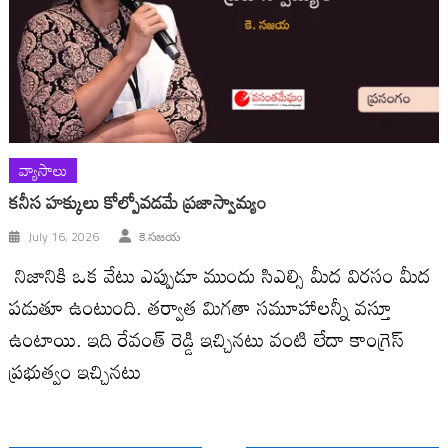
వ్యాసాలు
కనీస హక్కులు కోల్పోవడమే ప్రజాస్వామ్యం
July 16, 2026
కె.సజయ
నిజానికి ఒక వేటు ఎప్పుడూ ముందు సిఎల్సి మీద విరసం మీద
పడుతూ ఉంటుంది. తర్వాత మిగతా సమూహాలన్నీ వస్తూ
ఉంటాయి. ఇది రేవంత్ రెడ్డి ఇచ్చినటు వంటి లేదా కాంగ్రెస్
ప్రభుత్వం ఇచ్చినటు