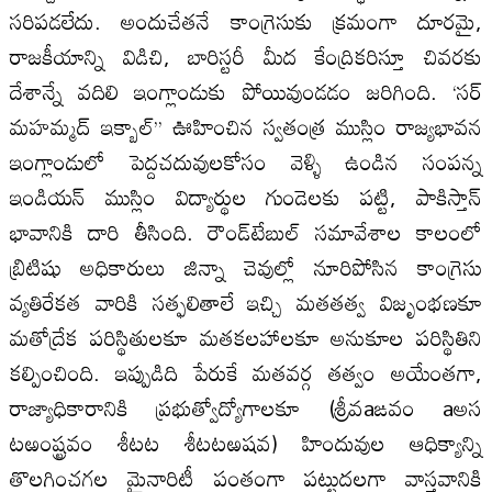
సరిపడలేదు. అందుచేతనే కాంగ్రెసుకు క్రమంగా దూరమై,
రాజకీయాన్ని విడిచి, బారిస్టరీ మీద కేంద్రికరిస్తూ చివరకు
దేశాన్నే వదిలి ఇంగ్లాండుకు పోయివుండడం జరిగింది. ‘సర్‌
మహమ్మద్‌ ఇక్బాల్‌’’ ఊహించిన స్వతంత్ర ముస్లిం రాజ్యభావన
ఇంగ్లాండులో పెద్దచదువులకోసం వెళ్ళి ఉండిన సంపన్న
ఇండియన్‌ ముస్లిం విద్యార్థుల గుండెలకు పట్టి, పాకిస్తాన్‌
భావానికి దారి తీసింది. రౌండ్‌టేబుల్‌ సమావేశాల కాలంలో
బ్రిటిషు అధికారులు జిన్నా చెవుల్లో నూరిపోసిన కాంగ్రెసు
వ్యతిరేకత వారికి సత్ఫలితాలే ఇచ్చి మతతత్వ విజృంభణకూ
మతోద్రేక పరిస్థితులకూ మతకలహాలకూ అనుకూల పరిస్థితిని
కల్పించింది. ఇప్పుడిది పేరుకే మతవర్గ తత్వం అయేంతగా,
రాజ్యాధికారానికి ప్రభుత్వోద్యోగాలకూ (శ్రీవaఙవం aఅస
టఱంష్ట్రవం శీటట శీటటఱషవ) హిందువుల ఆధిక్యాన్ని
తొలగించగల మైనారిటీ పంతంగా పట్టుదలగా వాస్తవానికి