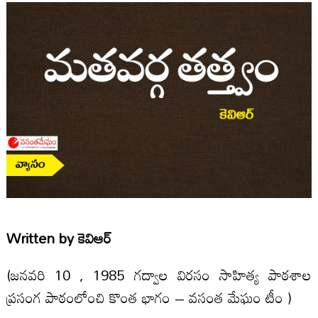
Written by
కెవిఆర్
(జనవరి 10 , 1985 గద్వాల విరసం సాహిత్య పాఠశాల
ప్రసంగ పాఠంలోంచి కొంత భాగం – వసంత మేఘం టీం )