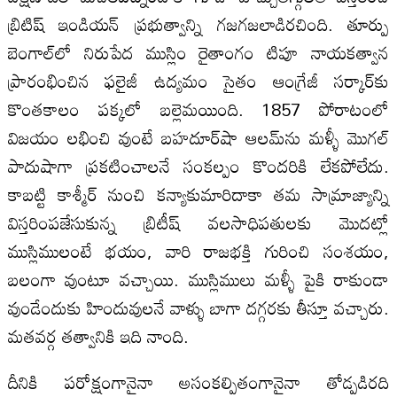
బ్రిటిష్‌ ఇండియన్‌ ప్రభుత్వాన్ని గజగజలాడిరచింది. తూర్పు
బెంగాల్‌లో నిరుపేద ముస్లిం రైతాంగం టిపూ నాయకత్వాన
ప్రారంభించిన ఫలైజీ ఉద్యమం సైతం ఆంగ్రేజీ సర్కార్‌కు
కొంతకాలం పక్కలో బల్లెమయింది. 1857 పోరాటంలో
విజయం లభించి వుంటే బహదూర్‌షా ఆలమ్‌ను మళ్ళీ మొగల్‌
పాదుషాగా ప్రకటించాలనే సంకల్పం కొందరికి లేకపోలేదు.
కాబట్టి కాశ్మీర్‌ నుంచి కన్యాకుమారిదాకా తమ సామ్రాజ్యాన్ని
విస్తరింపజేసుకున్న బ్రిటీష్‌ వలసాధిపతులకు మొదట్లో
ముస్లిములంటే భయం, వారి రాజభక్తి గురించి సంశయం,
బలంగా వుంటూ వచ్చాయి. ముస్లిములు మళ్ళీ పైకి రాకుండా
వుండేందుకు హిందువులనే వాళ్ళు బాగా దగ్గరకు తీస్తూ వచ్చారు.
మతవర్గ తత్వానికి ఇది నాంది.
దీనికి పరోక్షంగానైనా అసంకల్పితంగానైనా తోడ్పడిరది