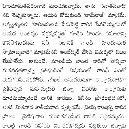
హిందూమతపరంగానే మలచుకున్నాడు. తాను ‘సనాతనవాది’
నని చెప్పుకున్నాడు. ఆయన కోరుకుంది ‘రామ్‌రాజ్‌’ మాత్రమే.
అస్పృశ్యులకు ‘హరిజనుల’ని పేరుపెట్టి వారికి సేవచెయ్యడంలో
ఆయన ఆంతర్యం వర్ణవ్యవస్థతో గూడిన హిందూ సమాజాన్ని
కొనసాగించడమే ననీ, నిజానికి గాంధీ ‘హిందూమత
సామ్రాజ్యవాది’’ మాత్రమేననీ అంబేద్కర్‌ చేసిన విమర్శలో నిజం
లేకపోలేదు. కాకుంటే, మాలవీయ లాంటి వారితో పోల్చినా
మతవర్గతత్వాన్ని ప్రతిఘటించే విషయంలో గాంధీ ఎంతో
మెరుగనిపించకపోడు. గోఖలే అనుచరుడుగా కాంగ్రెసువాదిగా
పైకివచ్చిన మహమ్మదలీ జిన్నా చివరకు కాంగ్రెసుకు
దూరమయ్యాడంటే దానికి కారణం, కనీసం ప్రారంభదశలో,
అతని మితవాద జాతీయవాద దృక్పథమే. బ్రిటిష్‌ రాజభక్తి దానికి
ప్రాణం. బ్రిటిషువారి మంచితనంమీద దానికి వెర్రినమ్మకం.
కాబట్టి గాంధీ సహాయ నిరాకరణోద్యమ పద్ధతులు జిన్నాకు