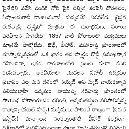
పైశ్రేణిని పడేసి కిందికి తోసి పైకి వచ్చిన కంపెనీ దొరతనం,
పీష్వాలనుగానీ రాజాలనుగానీ మన్ననచేసి విడవలేదు. క్రైస్తవ
మతవ్యాప్తి దృష్టితో మాత్రమే ఈ దురాక్రమణ, పరాయి
పరిపాలన సాగలేదు. 1857 నాటి పోరాటంలో ముస్లిములు
మాత్రమే పాల్గోలేదు. ఔధ్‌, బీహార్‌, మహారాష్ట్ర ప్రాంతాలలో
భూస్వామ్యవర్గంలో ఒక భాగం తన స్వార్థం కొద్దీ ప్రముఖపాత్ర
వహించినా, ఇతర కారణాలతోటి ప్రజలు కూడా కదిలి
కలిసివచ్చారు. అరేబియాలో మొదలైన వహాబీ ఉద్యమం
ప్రభావం వల్ల మన దేశంలో సయ్యద్‌ అహమ్మద్‌ నాయకత్వాన
వలియుల్లాహీ ఉద్యమం వాయువ్య సరిహద్దు ప్రాంతంలో
సాయుధ పోరాటరూపం ధరించి, అన్యమతస్థులు పరిపాలిస్తున్న
రాజ్యాన్ని (దరుల్‌ హర్బ్‌) ముస్లిములు పాలించే రాజ్యంగా (దరుల్‌
ఇస్లామ్‌) మార్చాలనే సంకల్పంతోటి బీహార్‌ కేంద్రంగా
దక్షిణాదిలో మచిలీపట్నందాకా గూడా హెచ్చుతగ్గులతో విస్తరించి