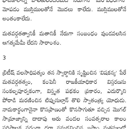
మోపడం ముస్లిములతోనే మొదలు కాలేదు. ముస్లిములతోనే
అంతంకాలేదు.
మతవర్గతత్వానికీ మతానికీ నేరుగా సంబంధం వుండవలసిన
ఆగత్యమేమీ లేదని సారాంశం.
3
బ్రిటీష్‌ వలసాధిపత్యం తన స్వార్ధానికి సృష్టించిన ‘విషకన్య’ పేరే
మతవర్గతత్వం, కంపెనీ రాజకీయాధికార విస్తరణను
సంకల్పపూర్వకంగా, విస్తృత పథకం ప్రకారం, ఎదుర్కొని
పోరాడి మరణించిన టిప్పుసుల్తాన్‌ తొలి స్వాతంత్య్ర యోధుడు.
నామకార్థంగానైనా కొసప్రాణంతో కొనసాగుతూ వచ్చిన మొగల్‌
సామ్రాజ్యాన్ని దాదాపు ఆరు వందల సంవత్సరాల కాలం
పరిపాలక వర్గంగా దర్జా ననుభవించిన ఇస్లాం మతస్థులలో