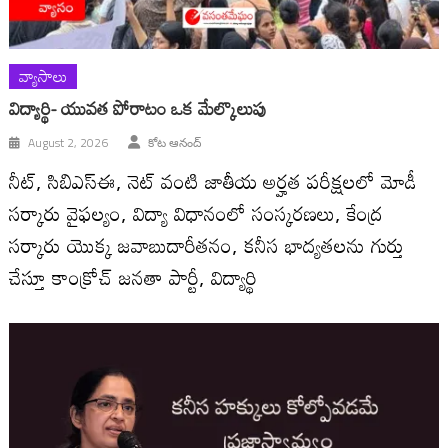
వ్యాసాలు
విద్యార్థి- యువత పోరాటం ఒక మేల్కొలుపు
August 2, 2026
కోట ఆనంద్
నీట్, సిబిఎస్ఈ, నెట్ వంటి జాతీయ అర్హత పరీక్షలలో మోడీ
సర్కారు వైఫల్యం, విద్యా విధానంలో సంస్కరణలు, కేంద్ర
సర్కారు యొక్క జవాబుదారీతనం, కనీస భాద్యతలను గుర్తు
చేస్తూ కాంక్రోచ్ జనతా పార్టీ, విద్యార్థి