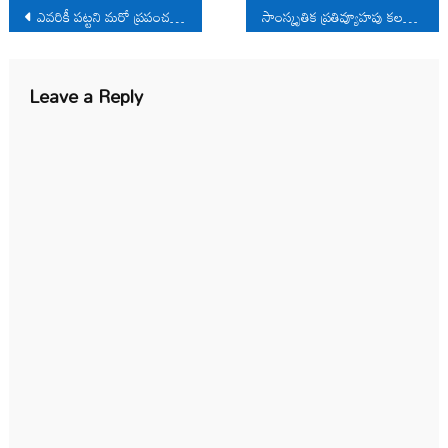
Post
ఎవరికీ పట్టని మరో ప్రపంచపు కథలు
సాంస్కృతిక ప్రతివ్యూహపు కలనేత
navigation
Leave a Reply