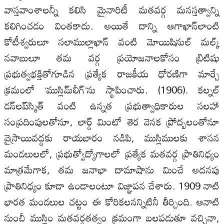
వాస్తవాంశాలన్నీ కలిసి మైనారిటీ మతవర్గ మనస్తత్వాన్ని
కలిగించడం వింతకాదు. అయితే దాన్ని ఆగాఖాన్‌లాంటి
కోటీశ్వరులూ సలాముల్లాఖాన్‌ వంటి మోయిషినుల్‌ మల్క్‌
నవాబులూ తమ వర్గ ప్రయోజనాలకోసం బ్రిటిషు
ప్రభుత్వభక్తితోగూడిన ప్రత్యేక రాజకీయ ధోరణిగా మార్చే
క్రమంలో ‘ముస్లిమ్‌లీగ్‌’ను స్థాపించారు. (1906). కల్నల్‌
డన్‌లప్‌స్మిత్‌ వంటి ఉన్నత ప్రభుత్వాధికారుల సలహా
సంప్రదింపులతోనూ, లార్డ్‌ మింటో తెర వెనక ప్రోద్బలంతోనూ
వైస్రాయివద్దకు రాయబారం నడిపి, ముస్లిములకు శాసన
మండలులలో, ప్రభుత్వోద్యోగాలలో ప్రత్యేక మతవర్గ ప్రాతినిధ్యం
మాత్రమేగాక, తమ జనాభా దామాషాను మించే అదనపు
ప్రాతినిధ్యం కూడా ఉండాలంటూ విజ్ఞాపన చేశారు. 1909 నాటి
భారత మండలుల చట్టం ఈ కోరికలనన్నిటినీ తీర్చింది. ఆనాటి
నుంచీ ముస్లిం మతవర్గతత్వం క్రమంగా బలపడుతూ వచ్చినా,