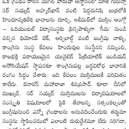
ఒక గ్రంథం రాసిన మొగల్‌ పాదుషా ఆస్థానంలో మాజీ గుమస్తా
సర్‌ సయ్యద్‌ అహ్మద్‌ఖాన్‌ వంటి పెద్దమనిషి బుర్రలోకి
హిందూవ్యతిరేక భావాలను దూర్చి, అలీఘర్‌లో ముస్లిం ఆంగ్లో
– ఓరియంటల్‌ విద్యాసంస్థకు ప్రిన్సిపాళ్ళుగా ‘సీమ’ నుండి
వచ్చిన థియోడర్‌ బెక్‌, ఆర్చిబాల్డ్‌ వంటి ఇంగ్లీషు వాళ్ళు,
కాంగ్రెసు సంస్థ కేవలం హిందువుల సంస్థేనని నమ్మించి,
రాజభక్తి పరాయణమైన యునైటెడ్‌ పేట్రియాటిక్‌ ఇండియన్‌
అసోసియేషన్‌ స్థాపనకూ కాంగ్రెసుపట్ల బద్ధవిరోధ భావానికి
రంగం సిద్ధం చేశారు. ఇది కేవలం ముస్లిములకే పరిమితం
కాలేదు. బెనారస్‌ మహారాజా శివప్రసాద్‌ కూడా దీనిలో
ముఖ్యుడే. సర్‌ సయ్యద్‌ ముస్లిములను విద్యావిషయాలలో
సంస్కృతి విషయాలలో పైకి తేవాలన్న సత్సంకల్పంతో
ఇంగ్లీషునుంచి ఎన్నో గ్రంథాలను అనువదించేందుకు తర్జుమా
సంస్థను స్థాపించడంలో ఎలాంటి దురుద్దేశమూ లేదు సరిగదా,