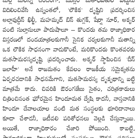
విదిలించివేసి ఉన్నంతలో, ‘లౌకిక’ దృష్టిని ప్రదర్శించిన
అల్లావుద్దీన్‌ ఖిల్జీ, మహమ్మద్‌ బిన్‌ తుగ్లక్‌, షేర్షా నూర్‌, అక్బర్‌
వంటి సుల్తానులూ పాదుషాలూ – కొందరు తమ రాజ్యాధికార
విస్తరణలో దండయాత్రలకుగానీ సైనిక చర్యలకుగానీ మతాన్ని
ఒక లౌకిక సాధనంగా వాడుకొంటే, మరికొందరు కొంతవరకు
మతసామరస్యదృష్టి ప్రదర్శించారు. అక్బర్‌ స్థాపించిన ‘దీన్‌
ఇలాహీ’ అనే రాజమతం కేవలం రాజకీయ సమైక్యతను
ఏర్పరచడానికి సాధనమేగాని, మతసామరస్య దృక్పథాన్ని బట్టి
మాత్రమే కాదు. చివరికి ఔరంగజేబు సైతం, చరిత్రకారులు
చిత్రించినంత ఘోరమైన హిందూమత ద్వేషి కాదనీ, వాస్తవానికి
హిందూ దేవాలయాల వంటి మత సంస్థలకు భూరిదానాలు
కూడా చేశాడనీ, ఇటీవలి పరిశోధనలు వెల్లడి చేస్తున్నాయి.
అయితే, రాజ్యాధికారం చేజారి పోయింది. కాబట్టి,
సామాజికంగా హిందువులలో సంపన్నుల గౌరవ ప్రతిష్టలు