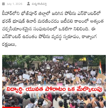
July 1, 2026
పద్మ కొండిపర్తి
బీహార్‌లోని భోజ్‌పూర్ జిల్లాలో జరిగిన పోలీసు ఎన్‌కౌంటర్‌లో
భరత్ భూషణ్ తివారీ మరణించడం ఇటీవలి కాలంలో అత్యంత
చర్చనీయాంశమైన సంఘటనలలో ఒకటిగా నిలిచింది. ఈ
ఎన్‌కౌంటర్‌ ఉదంతం పోలీసు వ్యవస్థ స్వరూపం, రాజ్యాంగ
రక్షణలు,