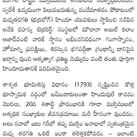
స్వదేశీ ఉద్యమంగా పిలువబడుతున్న వందేమాతరం పోరాటంలో
మధ్యతరగతి (భద్రలోగ్‌) హిందూ యువకులు స్థాపించి నడిపిన
అనేక రహస్య ‘టెర్రరిస్ట్‌’ సంస్థలలో మౌలానా అబుల్‌ కలాం
ఆజాద్‌వంటి వారికే స్థానం లభించనివిధంగా గంగాస్నానం,
హోమాగ్ని ప్రదక్షిణం, శిరస్సున భగవద్గీతా గ్రంథాన్నీ దానిపైన
ఖడ్గాన్ని వుంచి ఆత్మత్యాగ ప్రతిజ్ఞ చెయ్యడం వంటి తంతు పూర్తిగా
హిందూమతానికే పరిమితమైంది.
శాశ్వత భూమిశిస్తు విధానం (1793) సృష్టించిన కొత్త
భూస్వామిక వర్గంలో జమీందారులంతా హిందువులే కావడం
మొదలు, 20వ శతాబ్ది ప్రారంభానికి గూడా ముస్లిములలో
అత్యధిక సంఖ్యాకుల జీవనప్రమాణం మరీ హీనంగా వుండడం,
అటు నవాబో ఇటు గరీబో తప్ప ముస్లిం జనాభాలో స్వతంత్రమైన
మధ్య తరగతి ఒకటి ఇంకా తలెత్తకపోవడం – ఇలాంటి