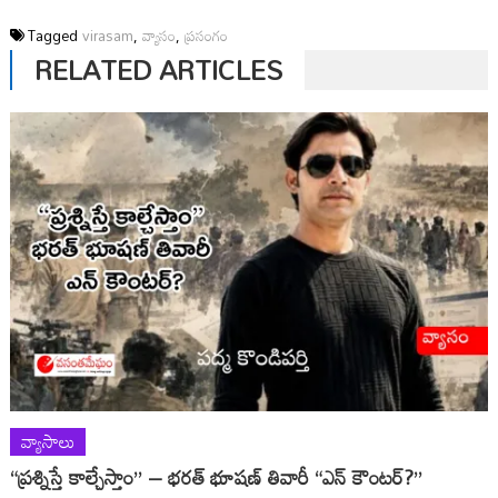
Tagged
virasam
,
వ్యాసం
,
ప్రసంగం
RELATED ARTICLES
వ్యాసాలు
“ప్రశ్నిస్తే కాల్చేస్తాం” – భరత్ భూషణ్ తివారీ “ఎన్ కౌంటర్?”