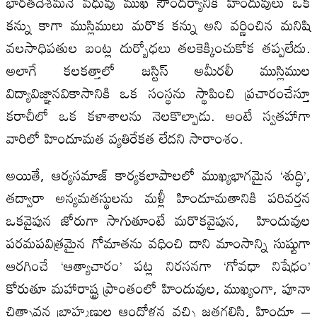
భారతదేశమనే వధువు ముఖ సౌందర్యానికి హిందువులు ఒక
కన్ను కాగా ముస్లిములు మరొక కన్ను అని వర్ణించిన మనిషి
వలసాధిపతుల బంట్ల దుర్బోధలు తలకెక్కించుకోక తప్పలేదు.
అలాగే కలకత్తాలో జస్టిస్‌ అమీరలీ ముస్లిముల
విద్యావిజ్ఞానవికాసానికి ఒక సంస్థను స్థాపించి ప్రచారంచేస్తూ
కరాచీలో ఒక కళాశాలను నెలకొల్పాడు. అంటే స్వతహాగా
వారిలో హిందూమత వ్యతిరేకత లేదని సారాంశం.
అయితే, ఆర్యసమాజ్‌ కార్యకలాపాలలో ముఖ్యభాగమైన ‘శుద్ధి’,
తద్వారా అన్యమతస్థులను మళ్లీ హిందూమతానికి పరివర్తన
ఒకవైపున జోరుగా సాగుతూంటే మరొకవైపున, హిందువుల
పరమపవిత్రమైన గోమాతను వధించి దాని మాంసాన్ని సుష్టుగా
ఆరగించే ‘ఆత్యాచారం’ పట్ల నిరసనగా ‘గోవధా నిషేధం’
కోరుతూ మహారాష్ట్ర ప్రాంతంలో హిందువుల, ముఖ్యంగా, పూనా
చిత్పావన బ్రాహ్మణుల ఆందోళన వచ్చి జతగలిసి, హిందూ –