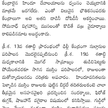
కేంద్రాలైన హిందూ దేవాలయాలను ధ్వంసం చెయ్యడానికి
మాత్రమే జరగలేదు. ఎంతో విలువైన భౌతికసంపదకు
కేంద్రాలుగా అవి అతని దాడినీ దోపిడీనీ ఆకర్షించాయి.
సోమనాధ్‌ విగ్రహాన్ని ముసలంతో కొడితే వజ్ర వైడూర్యాలు
రాలిపడినమాట అబద్ధంకాదు.
క్రీ.శ. 13వ శతాబ్ది ప్రారంభంలో ఢిల్లీ కేంద్రంగా సుల్తానుల
పరిపాలన మొదలైనప్పటినుంచి క్రీ.శ. 19వ శతాబ్ది
మధ్యకాలానికి మొగల్‌ సామ్రాజ్యం తుడిచిపెట్టుకు
పోయేంతవరకూ సాగిన ముస్లిం పరిపాలనలో, రాజులంతా
మతోన్మాదులనడం చరిత్రకు అపచారం. హిందూవనితలను
పెళ్ళాడిన ముస్లిం రాజులకు పుట్టిన బిడ్డలే తదితరులకంటె చాలా
తీవ్రమైన అసహనవైఖరి ప్రదర్శించిన సందర్భాలు, ఫిరోజ్‌
తుగ్లక్‌, షాజహాన్‌ వగైరాల విషయంలో కనిపిస్తాయి. గుడ్డిలో
మెల్ల మేలన్న చందంగా, ముస్లిం మతాధిపతుల పట్టును