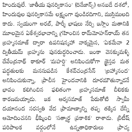
హిందువులే. ‘జాతీయ పునర్వికాసం’ (రినేజాన్స్‌) అనబడే దశలో,
హిందువుల పునర్వికాసమే లక్ష్యంగా వుండిరదిగాని, ముస్లిములది
కాదు. స్వయంగా అరబ్‌, పార్శీ భాషలు నేర్చి ఇస్లాం మతానికి
మూలమైన ఏకేశ్వరభావాన్ని గ్రహించిన రామ్‌మోహన్‌రాయ్‌ తన
బ్రహ్మసమాజ్‌ ద్వారా ఉపనిషన్మహా వాక్యమైన, ‘ఏకమేవా 2
ద్వితీయమ్‌ బ్రహ్మను పునరుద్ధరించాడు. ఇంకా వెనక్కుమళ్ళి
దేవేంద్రనాథ్‌ ఠాకూర్‌ ‘మహర్షి’ అనిపించుకోగా క్రైస్తవ మత
పద్ధతులకు మనసుపడిన కేశవ్‌చంద్రసేన్‌ ‘బ్రహ్మానంద’
అనిపించుకున్నా, ప్రాచీన హైందవానికి దూరమౌతున్నాడనే
భావం కలిగించిన ఫలితంగా బ్రహ్మసమాజ్‌ చీలికకు
కారణమయ్యాడు. ఇక ఆర్యసమాజ్‌ పేరుతోటి స్వామీ
దయానంద సరస్వతి వేద ప్రామాణ్యాన్ని తప్ప తక్కిన దేన్నీ
ఆమోదించనని భీష్మించి ‘సత్యార్థ ప్రకాశిక’ రాశాడు. బ్రిటీష్‌
పరిపాలక వర్గంలోనే ఉన్నతాధికారులు ప్రాచ్య