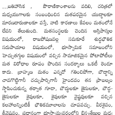
…ఐతిహాసిక , పౌరాణికాంశాలను వదిలి, చరిత్రలో
మధ్యయుగాలకు సంబంధించిన మతపరమైన యుద్ధాలకూ
మారణదారుణాలకూ వస్తే, వాటి కారణాలు కేవలం మతంలోనే
లేవని తేలుతుంది. మతసంస్థలకు చెందిన ఆస్తిపాస్తుల
విషయంలో, రాజపోషణవల్ల సమకూరే శుద్ధభౌతిక
సదుపాయాల విషయంలో, భూస్వామిక సమాజంలోని
హెచ్చుతగ్గుల విషయంలో వచ్చిన సామాజికమైన పోటాపోటీలు
మత విరోధాల రూపం పొందిన సందర్భాలు ఒకటీ రెండూ
కాదు. బ్రాహ్మణ మతం ఎన్నడో గతించిపోగా, బౌద్ధాన్ని
చావగొట్టిగానీ చచ్చుపార్చిగానీ హైందవం తన ప్రాబల్యం
స్థాపించుకున్న తర్వాత గూడా, బౌద్ధులకూ జైనులకూ, బౌద్ధ-
జైనులకూ శైవులకూ, శైవులకూ వైష్ణవులకూ వచ్చిన
కలహాలన్నింటికీ భౌతికమూలాలను చూపవచ్చు. వీరశైవం,
శ్రీవైష్ణవం, ప్రధానంగా భూస్వామ్యవర్గంలోని భిన్నశ్రేణుల మధ్య