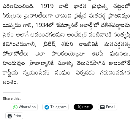
పరిణమించింది. 1919 నాటి భారత ప్రభుత్వ చట్టంలో
సిక్కులను మైనారిటీలుగా భావించి ప్రత్యేక మతవర్గ ప్రాతినిధ్యం
యివ్వడం గాని, 1934లో ‘కమ్యూనల్‌ అవార్డ్‌’లో దళితవర్ణాలను
సైతం అలాగే ఆదరించగలమని అంబేద్కర్‌ వంటివారికి సంతృప్తి
కలిగించడంగానీ, బ్రిటిష్‌ శకుని రాజనీతికి మతవర్గతత్వ
పోటాపోటీలు ఎలా పాచికలయ్యోమో తెలిపే ఘటనలు,
హిందువుల ప్రాబాల్యానికి సవాళ్ళు వెలువడసాగిన కాలంలోనే
రాష్ట్రీయ స్వయంసేవక్‌ సంఘం ఏర్పడడం గమనించదగిన
అంశం.
Share this:
WhatsApp
Telegram
Email
Print