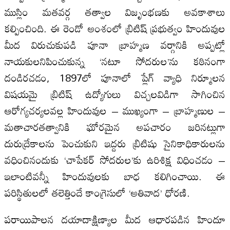
ముస్లిం మతవర్గ తత్వాల విజృంభణకు అవకాశాలు
కల్పించింది. ఈ రెండో అంశంలో బ్రిటిష్‌ ప్రభుత్వం హిందువుల
మీద విరుచుకుపడి పూనా బ్రాహ్మణ వర్గానికి అప్పట్లో
నాయకులనిపించుకున్న ‘నటూ సోదరుల’ను కఠినంగా
దండిరచడం, 1897లో పూనాలో ప్లేగ్‌ వ్యాధి నిర్మూలన
విషయమై బ్రిటిష్‌ ఉద్యోగులు విచ్చలవిడిగా సాగించిన
ఆరోగ్యచర్యలవల్ల హిందువుల – ముఖ్యంగా – బ్రాహ్మణుల –
మతాచారతత్వానికి ఘోరమైన అపచారం జరినట్లుగా
దురుద్రేకాలను పెంచుకుని ఇద్దరు బ్రిటిషు సైనికాధికారులను
వధించినందుకు ‘చాపేకర్‌ సోదరుల’కు ఉరిశిక్ష విధించడం –
ఇలాంటివన్నీ హిందువులకు బాధ కలిగించాయి. ఈ
పరిస్థితులలో తలెత్తిందే కాంగ్రెసులో ‘అతివాద’ ధోరణి.
పరాయిపాలన దయాదాక్షిణ్యాల మీద ఆధారపడిన హిందూ