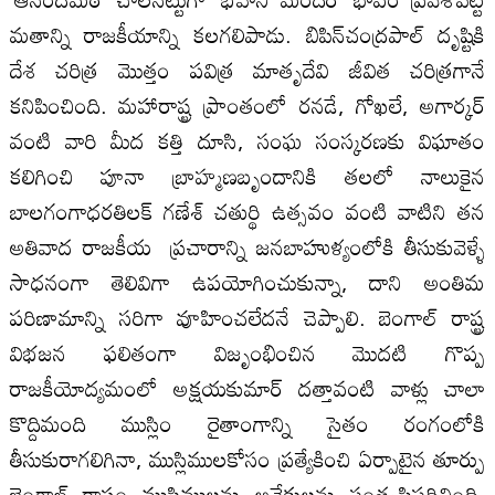
మతాన్ని రాజకీయాన్ని కలగలిపాడు. బిపిన్‌చంద్రపాల్‌ దృష్టికి
దేశ చరిత్ర మొత్తం పవిత్ర మాతృదేవి జీవిత చరిత్రగానే
కనిపించింది. మహారాష్ట్ర ప్రాంతంలో రనడే, గోఖలే, అగార్కర్‌
వంటి వారి మీద కత్తి దూసి, సంఘ సంస్కరణకు విఘాతం
కలిగించి పూనా బ్రాహ్మణబృందానికి తలలో నాలుకైన
బాలగంగాధరతిలక్‌ గణేశ్‌ చతుర్థి ఉత్సవం వంటి వాటిని తన
అతివాద రాజకీయ ప్రచారాన్ని జనబాహుళ్యంలోకి తీసుకువెళ్ళే
సాధనంగా తెలివిగా ఉపయోగించుకున్నా, దాని అంతిమ
పరిణామాన్ని సరిగా వూహించలేదనే చెప్పాలి. బెంగాల్‌ రాష్ట్ర
విభజన ఫలితంగా విజృంభించిన మొదటి గొప్ప
రాజకీయోద్యమంలో అక్షయకుమార్‌ దత్తావంటి వాళ్లు చాలా
కొద్దిమంది ముస్లిం రైతాంగాన్ని సైతం రంగంలోకి
తీసుకురాగలిగినా, ముస్లిములకోసం ప్రత్యేకించి ఏర్పాటైన తూర్పు
బెంగాల్‌ రాష్ట్రం ముస్లిములను అనేకులను సంతృప్తిపరిచింది.