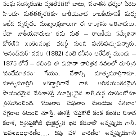
సంఘ సంస్కరణకు వ్యతిరేకతతో బాటు, ‘సనాతన ధర్మం’ పేరిట
హిందూ మతతత్పరతకూ జాతీయవాద రాజకీయానికీ మధ్య
అభేద దృక్పథం ముఖ్యలక్షణాలుగా ఈ కాంగ్రెసు అతివాదులు,
లేదా ‘జాతీయవాదులు’ తమ మత – రాజకీయ సమ్మేళనా
ధోరణిని బంకించంద్ర ఛటర్జీ నుంచి పుణికిపుచ్చుకున్నారు.
‘ఆనంద్‌మఠ్‌’ నవల (1882) కంటె కనీసం ఆరేడేళ్ళ ముందు –
1875 లోనే – రచించి ఈ కుహనా చారిత్రక నవలలో దూర్చిన
‘వందేమాతరం’ గేయం, దేశాన్ని మాతృమూర్తిగానూ,
మాతృమూర్తిని జగద్ధాత్రిగానే గాక అరిభయంకరమైన
సాయుధమైన దేవతాశక్తి మూర్తిjైున కాళి,దుర్గ రూపంలోనూ
ప్రశంసించింది. ‘సుజలాం సుఫలాం మలయజ శీతలాం’
వగైరాల నటుంచి చూస్తే, ఈశక్తి ‘సప్తకోటి కంఠ కలకల నినాద
కరాళే, ద్విసప్తకోటి భుజైద్ధృత ఖర కరవాలే’ అన్నప్పుడు గానీ,
‘బహుబలధారిణీం…. రిపు వళ వారిణీం’ అన్నప్పుడుగానీ