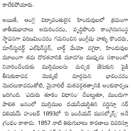
కాలేకపోయారు.
అయితే, ఆంగ్ల విద్యావంతులైన హిందువులలో క్రమంగా
జాతీయభావాలు అమరించడం, వృద్ధిపొంది కాంగ్రెసుసంస్థ
స్థాపనగా పరిణమించడం గమనించిన ఇంగ్లీషు వాళ్ళు కొందరు,
మాన్‌స్టువర్ట్‌ ఎల్‌ఫిన్‌స్టన్‌, లార్డ్‌ మేయో వగైరా, హిందువుల
మూలంగా తమ దొరతనానికి మూడగల ముప్పును సకాలంలో
నివారించేందుకు ముస్లిములను మచ్చిక జేసుకుని పైకి
తీసుకురావడ మొక్కటే మార్గమని భావించడం
మొదలుకావడంతోటి, మైనారిటీ మతవర్గతత్వానికి అంకురార్పణ
జరిగింది. ‘ఎదురు తూకం విధానం’ చేబట్టుతూ, ముందుగా
పాలిత జనంలో ముస్లిముల దయనీయస్థితిని వర్ణిస్తూ సర్‌
విలియమ్‌ హంటర్‌ 1893లో ‘ది ఇండియన్‌ ముసల్మోన్స్‌’ అనే
గ్రంథం రాశాడు. 1857 నాటి తిరుగుబాటు కారణాలు వివరిస్తూ