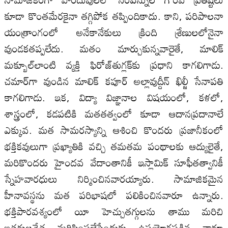
కూడా కొంతమేరకైనా తగ్గిపోక తప్పిందికాదు. కాని, పరిపాలనా
యంత్రాంగంలో అనేకానేకులు క్రింది శ్రేణులలోనైనా
వుండకతప్పలేదు. మతం మార్చుకున్నవారైతే, మాలిక్‌
మక్బూల్‌లాంటి వ్యక్తి ఫిరోజ్‌తుగ్లక్‌కు ప్రధాని కాగలిగాడు.
చమార్‌గా వుండిన మాలిక్‌ కపూర్‌ అల్లావుద్దీన్‌ ఖిల్జీ సేనాపతి
కాగలిగాడు. ఇక, విద్యా విజ్ఞానాల విషయంలో, కళలో,
శాస్త్రంలో, కడపటికి మతతత్వంలో కూడా ఆదానప్రదానాలే
ఎక్కువ. మత సామరస్యాన్ని ఆశించి కొందరు ప్రజానీకంలో
భక్తికవులుగా ప్రఖ్యాతికి వచ్చి తమతమ పంథాలకు ఆద్యులైతే,
మరికొందరు హైందవ వేదాంతానికీ ఇస్లామిక్‌ సూఫీతత్వానికీ
స్నేహవారధులు నిర్మించినవారయ్యారు. సామాజికమైన
హీనావస్థను మత పరిభాషలో పలికించినవారూ ఉన్నారు.
భక్తిపారవశ్యంలో యీ హెచ్చుతగ్గులను తాము మరిచి
ఇతరులచేత మరిపింపజేసేందుకు ఉపయోగపడిన వారూ