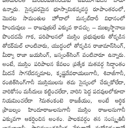
ఉన్నారు. సైన్యపరమైన భూస్వామికవ్యవస్థ రూపాంతరంలో,
మొదట సామంతుల హోదాలో మన్సబ్‌దారీ విధానంలో
హిందువులు – రాజపుత్రులే ఎక్కువ కావచ్చు – ముఖ్యస్థానాలు
పొందడమే గాక, పరిపాలనలో ముస్లిం ప్రభువులకు తోడ్పడిన
తోడర్‌మల్‌ లాంటివారు, యుద్ధంలో తోడ్పడిన రాజామాన్‌సింగ్‌,
మీర్వా రాజా జయసింగ్‌, జస్వంత్‌సింగ్‌ వంటివారూ ఉన్నారు.
అంటే, ముస్లిం పరిపాలన కేవలం ప్రత్యేక మతవర్గ సిద్ధాంతం
మీదనే సాగలేదన్నమాట, కృష్ణదేవరాయలుగానీ, శివాజీగానీ,
రంజిత్‌సింగ్‌గానీ ముస్లిములను తమ సైన్యంలో చేర్చుకోలేదా,
వారికోసం మసీదులు కట్టించలేదా, వారిని పెద్ద పదవులలోకూడా
నియమించలేదా ?మతంకంటె రాజకీయం, అంటే ఆర్థిక
ప్రాబల్యం హిందూరాజులనుగానీ ముస్లిం రాజులనుగానీ
ఎక్కువగా ఆకర్షించిన అంశం. పాలకవర్గం తన సంస్కృతినీ
భావజాలాన్నీ పాలితులందరిమీద నేరుగానో మరోవిధంగానో