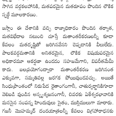
సాగిన వర్గకలహానికి, మతపరమైన మతరూపం పొందిన లౌకిక
స్పర్ధే మూలకారణం.
ఇస్లాం ఈ దేశానికి వచ్చి రాజ్యాధికారం పొందిన తర్వాత,
మతవిభేదాల నటుంచి చూస్తే మతాంతరీకరణలన్నీ కూడా
కేవలం మతదృష్టితో జరిగినవేనని చెప్పడానికి వీలులేదు.
పాలకవర్గమతానికి అనితరమైన, లౌకిక విషయపరమైన
అధికారమూ ఆకర్షణా ఉండడం సహజమేగాని, విపరీతమేమీ
కాదు. బలప్రయోగంద్వారా మతాంతరీకరణ జరిగినంత
ఎక్కువగా, సమ్మతివల్ల జరగక పోయివుండవచ్చు. అయితే
సింధుప్రాంతంలో నిరుపేద రైతాంగంగానీ, చాతుర్వర్ణానికిగూడా
వెలిబడి వుండిన అస్పృశ్యజనంగానీ, చివరకు ఏకేశ్వరభావానికి
మనసైన సంపన్న హిందువులు సైతం, ముస్లిములుగా మారారు.
గజనీ మొహమ్మద్‌ దండయాత్రలన్నీ కేవలం విగ్రహారాధనకు