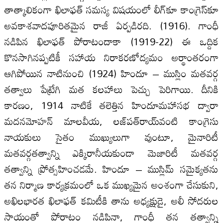
తాత్కాలికంగా ఖిలాఫత్‌ సమస్య విషయంలో లీగ్‌కూ కాంగ్రెస్‌కూ
అవకాశవాదపూరితమైన రాజీ ఏర్పడిరది. (1916). గాంధీ
నడిపిన ఖిలాఫత్‌ పోరాటందాకా (1919-22) ఈ ఒద్దిక
కొనసాగినప్పటికీ సహాయ నిరాకరణోద్యమం అర్థాంతరంగా
ఆగిపోయిన నాటినుంచి (1924) హిందూ – ముస్లిం మతవర్గ
తత్వాలు పేట్రేగి మత కలహాలు పెచ్చు పెరిగాయి. దీనికి
కారణం, 1914 నాటికే తలెత్తిన హిందూమహాసభ ద్వారా
మదనమోహన్‌ మాలవీయ, లజ్‌పత్‌రాయ్‌వంటి కాంగ్రెసు
నాయకులు సైతం ముఖ్యులుగా వుంటూ, మైనారిటీ
మతవర్గతత్వాన్ని ఎక్కిరానీయకుండా మెజారిటీ మతవర్గ
తత్వాన్ని ప్రోత్సహించడమే. హిందూ – ముస్లిమ్‌ సమైక్యతను
తన నిర్మాణ కార్యక్రమంలో ఒక ముఖ్యమైన అంశంగా చేసుకుని,
అఖిలభారత ఖిలాఫత్‌ కమిటీకి తాను అధ్యక్షుడై, అలీ సోదరుల
సాయంతో పోరాటం నడిపినా, గాంధీ తన తత్వాన్ని