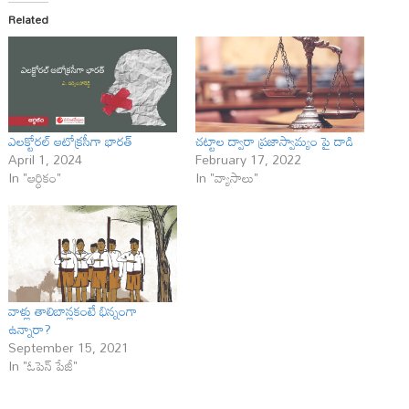
Related
ఎలక్టోరల్‌ ఆటోక్రసీగా భారత్‌
చట్టాల ద్వారా ప్రజాస్వామ్యం పై దాడి
April 1, 2024
February 17, 2022
In "ఆర్ధికం"
In "వ్యాసాలు"
వాళ్లు తాలిబాన్ల‌కంటే భిన్నంగా
ఉన్నారా?
September 15, 2021
In "ఓపెన్ పేజీ"