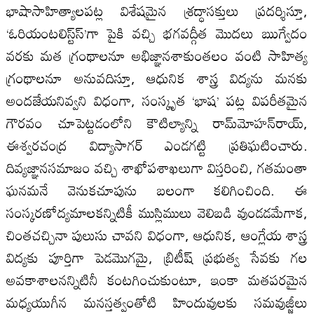
భాషాసాహిత్యాలపట్ల విశేషమైన శ్రద్ధాసక్తులు ప్రదర్శిస్తూ,
‘ఓరియంటలిస్ట్‌స్‌’గా పైకి వచ్చి భగవద్గీత మొదలు ఋగ్వేదం
వరకు మత గ్రంథాలనూ అభిజ్ఞానశాకుంతలం వంటి సాహిత్య
గ్రంథాలనూ అనువదిస్తూ, ఆధునిక శాస్త్ర విద్యను మనకు
అందజేయనివ్వని విధంగా, సంస్కృత ‘భాష’ పట్ల విపరీతమైన
గౌరవం చూపెట్టడంలోని కౌటిల్యాన్ని రామ్‌మోహన్‌రాయ్‌,
ఈశ్వరచంద్ర విద్యాసాగర్‌ ఎండగట్టి ప్రతిఘటించారు.
దివ్యజ్ఞానసమాజం వచ్చి శాఖోపశాఖలుగా విస్తరించి, గతమంతా
ఘనమనే వెనుకచూపును బలంగా కలిగించింది. ఈ
సంస్కరణోద్యమాలకన్నిటికీ ముస్లిములు వెలిబడి వుండడమేగాక,
చింతచచ్చినా పులుసు చావని విధంగా, ఆధునిక, ఆంగ్లేయ శాస్త్ర
విద్యకు పూర్తిగా పెడమొగమై, బ్రిటీష్‌ ప్రభుత్వ సేవకు గల
అవకాశాలనన్నిటినీ కంటగించుకుంటూ, ఇంకా మతపరమైన
మధ్యయుగీన మనస్తత్వంతోటి హిందువులకు సమవుజ్జీలు