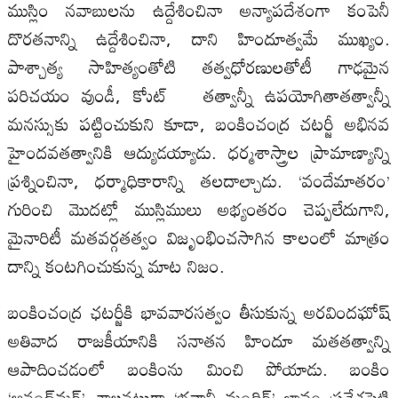
ముస్లిం నవాబులను ఉద్దేశించినా అన్యాపదేశంగా కంపెనీ
దొరతనాన్ని ఉద్దేశించినా, దాని హిందూత్వమే ముఖ్యం.
పాశ్చాత్య సాహిత్యంతోటి తత్వధోరణులతోటీ గాఢమైన
పరిచయం వుండీ, కోుట్‌ తత్వాన్నీ ఉపయోగితాతత్వాన్నీ
మనస్సుకు పట్టించుకుని కూడా, బంకించంద్ర చటర్జీ అభినవ
హైందవతత్వానికి ఆద్యుడయ్యాడు. ధర్మశాస్త్రాల ప్రామాణ్యాన్ని
ప్రశ్నించినా, ధర్మాధికారాన్ని తలదాల్చాడు. ‘వందేమాతరం’
గురించి మొదట్లో ముస్లిములు అభ్యంతరం చెప్పలేదుగాని,
మైనారిటీ మతవర్గతత్వం విజృంభించసాగిన కాలంలో మాత్రం
దాన్ని కంటగించుకున్న మాట నిజం.
బంకించంద్ర ఛటర్జీకి భావవారసత్వం తీసుకున్న అరవిందఘోష్‌
అతివాద రాజకీయానికి సనాతన హిందూ మతతత్వాన్ని
ఆపాదించడంలో బంకింను మించి పోయాడు. బంకిం
‘ఆనంద్‌మఠ్‌’ చాలనట్టుగా ‘భవానీ మందిర్‌’ భావం ప్రవేశపెట్టి