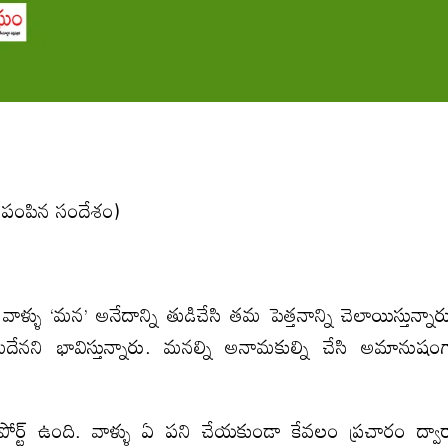
పంపిన సందేశం)
 వాళ్ళు ‘మన’ అనేదాన్ని తుడిచేసి తమ పెత్తనాన్ని చెలాయిస్తున్నార
ేనని భావిస్తున్నారు. మనల్ని అనామకుల్ని చేసి అమానుషం
ట్‌ ఉంది. వాళ్ళు ఏ పని చేయకుండా కేవలం ప్రచారం ద్వా