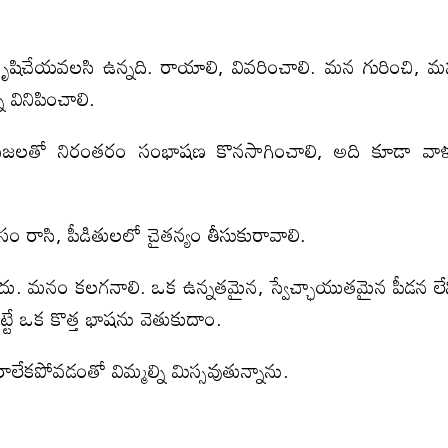
 కృషిచేయవలసి ఉన్నది. రాయాలి, వివరించాలి. మన గురించి, 
వినిపించాలి.
ప్రజలతో నిరంతరం సంభాషణ కొనసాగించాలి, అది కూడా వాళ
రాసి, పీడితులలో చైతన్యం తీసుకురావాలి.
 మనం కలగనాలి. ఒక ఉన్నతమైన, స్వేచ్ఛాయుతమైన పీడన లే
్టే ఒక కొత్త భాషను వెతుకుదాం.
లేకపోవడంతో విమ్మల్ని మిస్సవుతున్నాను.