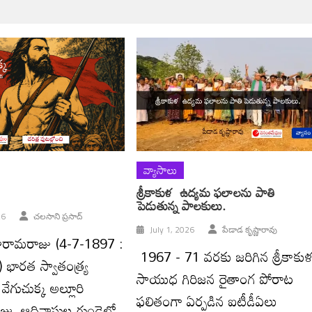
వ్యాసాలు
శ్రీకాకుళ ఉద్యమ ఫలాలను పాతి
పెడుతున్న పాలకులు.
26
చలసాని ప్రసాద్‌
July 1, 2026
పేడాడ కృష్ణారావు
ీతారామరాజు (4-7-1897 :
1967 - 71 వరకు జరిగిన శ్రీకాకు
భారత స్వాతంత్ర్య
సాయుధ గిరిజన రైతాంగ పోరాట
ేగుచుక్క అల్లూరి
ఫలితంగా ఏర్పడిన ఐటీడీఏలు
ు, ఆదివాసుల గుండెల్లో