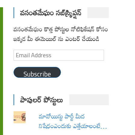
వసంతమేఘం సబ్‌స్క్రిప్షన్
వసంతమేఘం కొత్త పోస్టుల నోటిఫికేషన్ కోసం
ఇక్కడ మీ ఈమెయిల్ ను ఎంటర్ చేయండి
Email
Address
Subscribe
పాపులర్ పోస్టులు
మావోయిస్టు పార్టీ మీద
నిషేధంఎందుకు ఎత్తేయాలంటే…