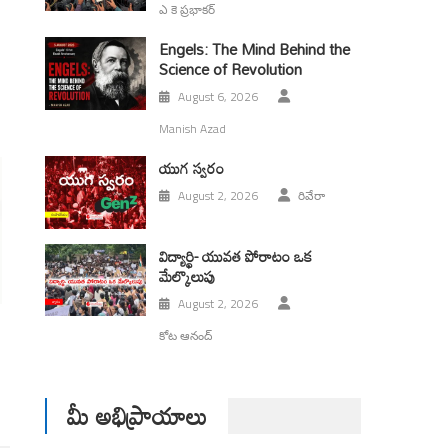
ఎ కె ప్రభాకర్
Engels: The Mind Behind the
Science of Revolution
August 6, 2026
Manish Azad
యుగ స్వ‌రం
August 2, 2026
రివేరా
విద్యార్థి- యువత పోరాటం ఒక
మేల్కొలుపు
August 2, 2026
కోట ఆనంద్
మీ అభిప్రాయాలు