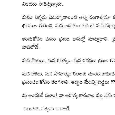
విజయం సాధిస్తున్నారు.
మనం వీళ్ళను ఎదుర్కోవాలంటే అన్ని రంగాల్లోనూ
భూముల గురించి, మన అడుగుల గురించి మన కథల్ని 
ఇందుకోసం మనం ప్రజల భాషల్లో మాట్లాడాలి. 
భాషలోనే.
మన పాటలు, మన కవిత్వం, మన రచనలు ప్రజల కోసం 
మన కళలు, మన సాహిత్యం కలలకు దూరం కాకూడదు.
ప్రపంచం కోసం కలగనాలి. అద్దాల మేడల్ని బద్దలు గొట
మీ అందరికీ సలాం! నా ఆరోగ్య కారణాల వల్ల నేను రా
సిలుగురి, పశ్చిమ బెంగాల్‌