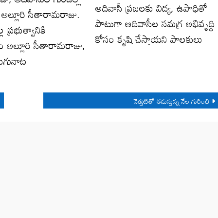
ఆదివాసీ ప్రజలకు విద్య, ఉపాధితో
ి అల్లూరి సీతారామరాజు.
పాటుగా ఆదివాసీల సమగ్ర అభివృద్ధి
 ప్రభుత్వానికి
కోసం కృషి చేస్తాయని పాలకులు
ం అల్లూరి సీతారామరాజు,
లుగునాట
నెత్తుటితో తడుస్తున్న నేల గురించి