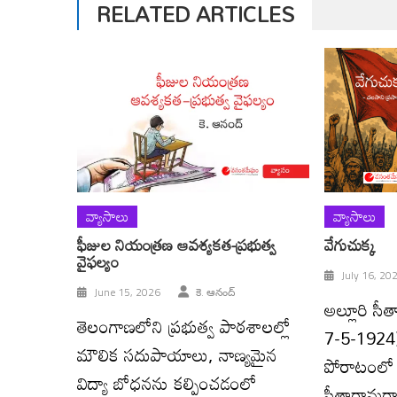
RELATED ARTICLES
వ్యాసాలు
వ్యాసాలు
ఫీజుల నియంత్రణ‌ ఆవశ్యకత-ప్రభుత్వ
వేగుచుక్క
వైఫల్యం
July 16, 20
June 15, 2026
కె. ఆనంద్
అల్లూరి స
తెలంగాణలోని ప్రభుత్వ పాఠశాలల్లో
7-5-1924) 
మౌలిక సదుపాయాలు, నాణ్యమైన
పోరాటంలో వ
విద్యా బోధనను కల్పించడంలో
సీతారామరాజ