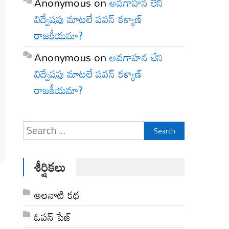
Anonymous
on
అవగాహన లేని
విద్వేషపు మాటలే పవన్ కళ్యాణ్
రాజకీయమా?
Anonymous
on
అవగాహన లేని
విద్వేషపు మాటలే పవన్ కళ్యాణ్
రాజకీయమా?
Search
for:
శీర్షికలు
అల‌నాటి క‌థ‌
ఓపన్ పేజ్