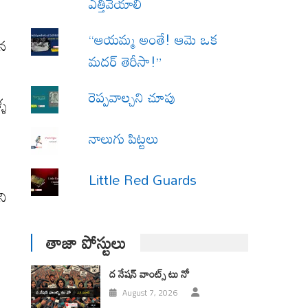
ఎత్తివేయాలి
“ఆయమ్మ అంతే! ఆమె ఒక
మన
మదర్ తెరీసా!”
రెప్పవాల్చని చూపు
్ళ
నాలుగు పిట్టలు
Little Red Guards
ని
తాజా పోస్టులు
ద నేషన్ వాంట్స్ టు నో
August 7, 2026