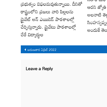
ప్రభుత్వం విఫలమవుతున్నాయి. దీనితో
ఆరని జ్యోత
రాష్ట్రంలోని ప్రజలు వారి పిల్లలను
అలనాటి తెల్ల
ప్రైవేట్ అన్ ఎయిడెడ్ పాఠశాలల్లో
సింహస్వప్న
చేర్పిస్తున్నారు. ప్రైవేటు పాఠశాలల్లో
అందుకే తె
చేరే విద్యార్థుల
Post
అరుణతార ఏప్రిల్ 2022
navigation
Leave a Reply