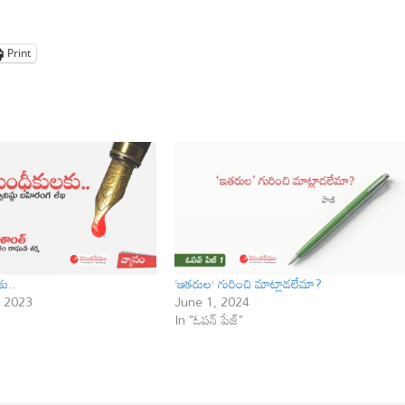
Print
కు..
‘ఇతరుల’ గురించి మాట్లాడలేమా?
 2023
June 1, 2024
In "ఓపన్ పేజ్"