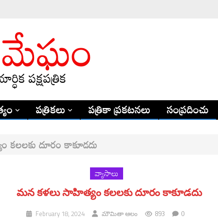
్యం
పత్రికలు
పత్రికా ప్రకటనలు
సంప్రదించు
యం కలలకు దూరం కాకూడదు
వ్యాసాలు
మన కళలు సాహిత్యం కలలకు దూరం కాకూడదు
893
0
February 18, 2024
మౌమితా ఆలం