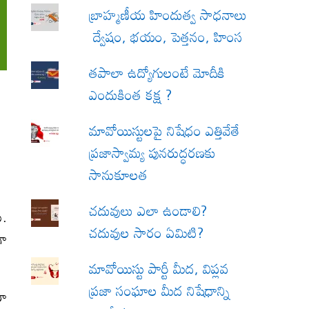
బ్రాహ్మణీయ హిందుత్వ సాధనాలు
ద్వేషం, భయం, పెత్తనం, హింస
త‌పాలా ఉద్యోగులంటే మోదీకి
ఎందుకింత కక్ష ?
మావోయిస్టులపై నిషేధం ఎత్తివేతే
ప్రజాస్వామ్య పునరుద్ధరణకు
సానుకూలత
చదువులు ఎలా ఉండాలి?
ు.
చదువుల సారం ఏమిటి?
గా
మావోయిస్టు పార్టీ మీద, విప్లవ
ప్రజా సంఘాల మీద నిషేధాన్ని
రా