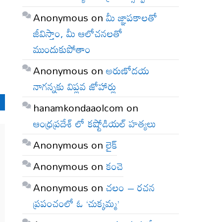
Anonymous
on
మీ జ్ఞాపకాలతో
జీవిస్తాం, మీ ఆలోచనలతో
ముందుకుపోతాం
Anonymous
on
అరుణోదయ
నాగన్నకు విప్లవ జోహార్లు
hanamkondaaolcom
on
ఆంధ్రప్రదేశ్ లో కష్టోడియల్ హత్యలు
Anonymous
on
లైక్
Anonymous
on
కంచె
Anonymous
on
చలం – రచన
ప్రపంచంలో ఓ ‘చుక్కమ్మ’