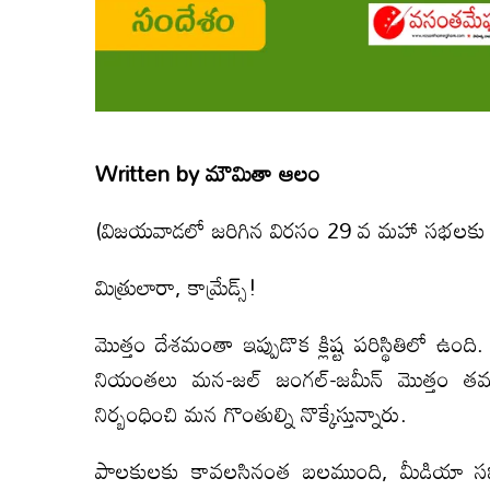
Written by
మౌమితా ఆలం
(విజయవాడలో జరిగిన విరసం 29 వ మహా సభలకు 
మిత్రులారా, కామ్రేడ్స్‌!
మొత్తం దేశమంతా ఇప్పుడొక క్లిష్ట పరిస్థితిలో ఉంది.
నియంతలు మన-జల్‌ జంగల్‌-జమీన్‌ మొత్తం తమద
నిర్బంధించి మన గొంతుల్ని నొక్కేస్తున్నారు.
పాలకులకు కావలసినంత బలముంది, మీడియా సపోర్