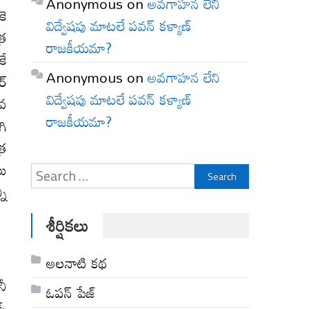
Anonymous
on
అవగాహన లేని
కె
విద్వేషపు మాటలే పవన్ కళ్యాణ్
్ర
రాజకీయమా?
కే
Anonymous
on
అవగాహన లేని
ర్
విద్వేషపు మాటలే పవన్ కళ్యాణ్
ీవ
రాజకీయమా?
గి
్ర
లు
Search
ని
for:
శీర్షికలు
అల‌నాటి క‌థ‌
నీ
ఓపన్ పేజ్
స్