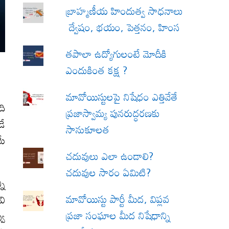
బ్రాహ్మణీయ హిందుత్వ సాధనాలు
ద్వేషం, భయం, పెత్తనం, హింస
త‌పాలా ఉద్యోగులంటే మోదీకి
ఎందుకింత కక్ష ?
మావోయిస్టులపై నిషేధం ఎత్తివేతే
ది
ప్రజాస్వామ్య పునరుద్ధరణకు
డే
సానుకూలత
యే
చదువులు ఎలా ఉండాలి?
చదువుల సారం ఏమిటి?
ని
మావోయిస్టు పార్టీ మీద, విప్లవ
వి
ప్రజా సంఘాల మీద నిషేధాన్ని
వు