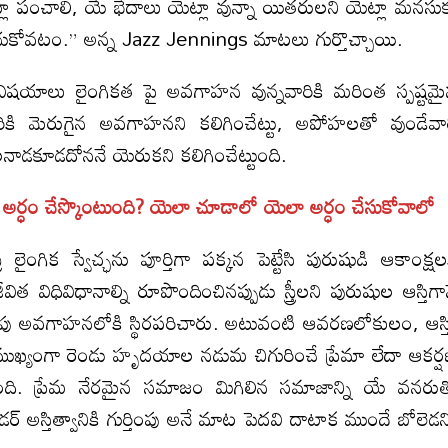
ట్లా పంచాలి, యే భేదాలు యెట్లా వున్నా యితరులని యెట్లా మనసు
చించుకోవటం.” అన్న Jazz Jennings మాటలు గుర్తొచ్చాయి.
ిన విషయాలు లైంగికత పై అవగాహన వున్నవారికి మరింత స్పష్టమ
రికి మెరుగైన అవగాహనని కలిగించేట్టు, అపోహలతో వుండేవా
నాడకూడదోననే యెరుకని కలిగించేట్టుంది.
 అర్ధం చేస్కొంటుంది? యెలా చూడాలో యెలా అర్ధం చేసుకోవాలో
్రీ లైంగిక స్వేచ్ఛను పూర్తిగా పక్కన పెట్టేసి పురుషుడి ఆకాంక్షల
 విధివిధానాల్ని రూపొందించినప్పుడు స్త్రీలని పురుషుల ఆస్తిగా
పు అవగాహనలోకి స్థిరపరిచారు. అటువంటి ఆవరణలోకులం, ఆస్త
్యంగా రెండు హృదయాల నడుమ చిగురించే ప్రేమా లేదా ఆకర్
టుంది. ప్రేమ నేరమైన సమాజం మిగిలిన సమాజాన్ని యే వనరు
్ అస్తిత్వానికి గుర్తింపు అనే మాట పెదవి దాటాక ముందే బోలెడన్