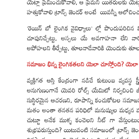
యెట్లా ప్రేమించుకోవాలి, ఆ ప్రేమని యితరులకు యె
హత్తుకోవాలి ట్రాన్స్ జెండర్ అంటే యివన్నీ ఆలో
‘రెయిన్ బో లైంగిక వైవిధ్యాలు’ ల్లో పొందుపరిచ
చూపునిచ్చేట్టు, అస్సలు యే అవగాహనా లేని వా
అపోహలని తీర్చేట్టు, తూలనాడేవారికి యెందుకు తూల
సమాజం భిన్న లైంగికతలని యెలా చూస్తోంది? యెలా
వ్యక్తిగత ఆస్తి కేంద్రంగా నడిచే కుటుంబ వ్యవస్థ స్త
అనుగుణంగానే యెవరి రోల్స్ యేమిటో నిర్వచించి జీవిత
సుస్థిరమైన ఆచరణని, రూపాన్ని కంచుకోటల సమాజ
మతం అంతా తనతన పరిధిలో మనుష్యుల మధ్యన ముఖ
చుట్టూ అనేక ముళ్ళ కంచెలని నీట్ గా వేస్తుం
శుభ్రపరుస్తుంది? యిటువంటి సమాజంలో ట్రాన్స్ జెండర