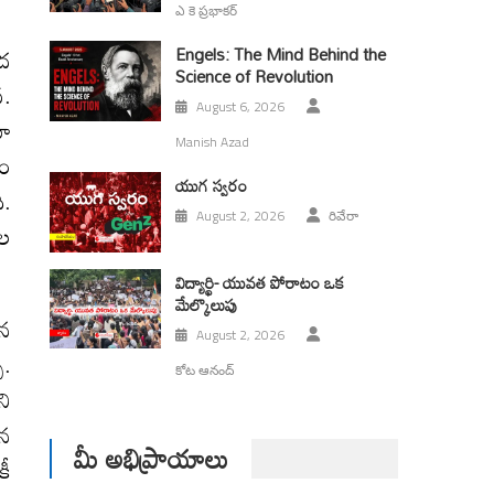
ఎ కె ప్రభాకర్
ీద
Engels: The Mind Behind the
Science of Revolution
వ.
August 6, 2026
మో
Manish Azad
నం
యుగ స్వ‌రం
ి.
August 2, 2026
రివేరా
ాల
విద్యార్థి- యువత పోరాటం ఒక
మేల్కొలుపు
హన
August 2, 2026
ు.
కోట ఆనంద్
ని
ైన
మీ అభిప్రాయాలు
కీ