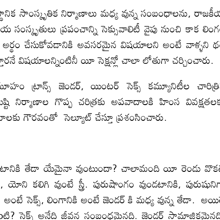
ానిక సాంస్కృతిక నిర్మాణాలు మధ్య వున్న సంబంధాలను, రాజక
ీయ సంస్కృతులు ప్రపంచాన్ని సెక్సువాలిటీ వైపు నుంచి కాక లిం
 అర్థం చేసుకోవడానికి అవసరమైన విషయాలని అంటే వాళ్ళని థర్
స్తారనే విషయాలన్నింటినీ యీ సెక్షన్లో చాలా లోతుగా చర్చించారు.
ం ట్రాన్స్ జెండర్, యింటర్ సెక్స్ కమ్యూనిటీల చారిత్ర
 సమిష్టి నిర్మాణాల గొప్ప చరిత్రకు అపవాదాలకి హింస వివక్షతల
రాటాలకు గౌరవంతో సెల్యూట్ చేస్తూ ప్రశంసించారు.
ండటానికి తేడా యేమైనా వుంటుందా? చాలామంది యీ రెండు వొక
ోని కలిగి వుంటే స్త్రీ. పురుషాంగం వుండటానికి, పురుషుని
అంటే సెక్స్, లింగానికి అంటే జెండర్ కి మధ్య వున్న తేడా. అయి
ి? సెక్స్ అనేది జీవన సంబంధమైనది. జెండర్ సామాజికమైనద