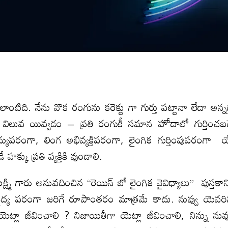
టిది. నేను వొక రంగును కరెక్టు గా గుర్తు పట్టానా లేదా అన్న
విలువ యివ్వడం – ప్రతి రంగుకీ సమాన హోదాలో గుర్తించబ
రంగా, లింగ అభివ్యక్తిపరంగా, లైంగిక గుర్తింపుపరంగా 
క్కు ప్రతి వ్యక్తికి వుండాలి.
్ష్మి గారు అనువదించిన “రెయిన్ బో లైంగిక వైవిధ్యాలు” పుస్తకాన్
 వైద్య పరంగా జరిగే రూపాంతరం మాత్రమే కాదు. నువ్వు యెవరి
ెట్లా జీవించాలి ? నిజాయితీగా యెట్లా జీవించాలి, నిన్ను నువ్