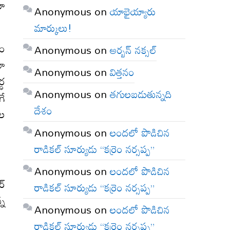
యీ
Anonymous
on
యాభైయ్యారు
మార్కులు!
ధం
Anonymous
on
అర్బన్ నక్సల్
లా
Anonymous
on
విత్తనం
్ధ
Anonymous
on
తగులబడుతున్నది
గే
దేశం
ాల
Anonymous
on
లందలో పొడిచిన
రాడికల్ సూర్యుడు “కర్రెం నర్సప్ప”
Anonymous
on
లందలో పొడిచిన
ర్
రాడికల్ సూర్యుడు “కర్రెం నర్సప్ప”
్న
Anonymous
on
లందలో పొడిచిన
రాడికల్ సూర్యుడు “కర్రెం నర్సప్ప”