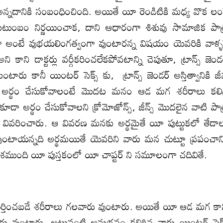
ు అన్నదానికి సంబంధించింది. అయితే యీ రెండిటికి మధ్య వొక లం
 కుటుంబం నిర్ణయించాక, దాని ఆధారంగా శిశువు సామాజిక పాత
గా అంటే వుభయలింగత్వంగా వుంటారన్న విషయం యెవరికి వాళ్ళ
కాని డాక్టర్లు వర్గీకరించలేకపోవటాన్ని చెపుతూ, ట్రాన్స్ జెండ
రు కానీ యింటర్ సెక్స్ కు, ట్రాన్స్ జెండర్ అస్తిత్వానికి జ
ది అర్థం చేసుకోవాలంటే మొదట మనం ఆడ మగ శరీరాలు కలి
 అర్థం చేసుకోవాలని క్రోమోజోన్స్, జీన్స్ మొదలైన వాటి పాత
ా వివరించారు. ఆ వివరణ మనకు అర్థమైతే యీ పుట్టుకలో తేడా
ంటాయన్నది అర్థమయితే యెవరిని వారు మన చుట్టూ ప్రపంచాన్
ాశముంది యీ పుస్తకంలో యీ చాప్టర్ ని సమూలంగా చదివితే.
ేత గుర్తించబడే శరీరాలు గలవారు వుంటారు. అయితే యీ ఆడ మగ కా
వారు వుంటారు. అటువంటి అనుభవం కలిగిన వారు యింటర్ సెక్