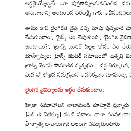
అర్ధమైయ్యేట్టుచే యీ పుస్తకాన్నిఅనువదించిన
అనువాదాన్ని అందించిన వరలక్ష్మి గారు అభినం
తాము కాని లైంగికత వైపు చిన్న చూపు వున్నవారి చూప
చేసుకుందాం’, ‘సైన్స్ ఏం చెపుతుంది’, ‘లైంగిక వైవ
ఉంటాయి?’, ‘ట్రాన్స్ జెండర్ పిల్లల కోసం ఏం చేయ
భూస్వామ్యం: ట్రాన్స్ జెండర్ సమాజంలో ఉత్పత్తి 
ట్రాన్స్ జెండర్ సామాజిక దృక్పథం’, వర్గ నిర్మూ
మీద వో లోతైన సమగ్రమైన అవసరమైన చూపునిచ్చే సరిక
లైంగిక వైవిధ్యాలను అర్ధం చేసుకుందాం:
హిజ్రా సమూహాలని చాలామంది చూస్తూనే వున్నారు. గత కొ
[ఎల్ జి బిటిక్యూ] వంటి పదాలు చాలా సంవత్సరాల
పాశ్చాత్య భావాలుగానే బలంగా నమ్ముతుంటారు.