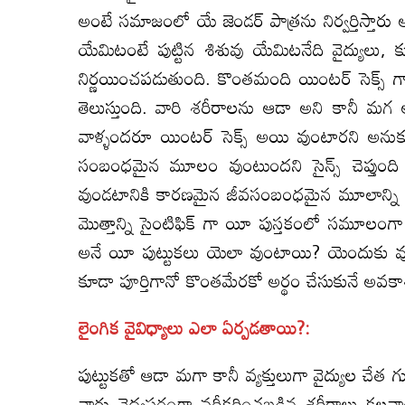
అంటే సమాజంలో యే జెండర్ పాత్రను నిర్వర్తిస్తార
యేమిటంటే పుట్టిన శిశువు యేమిటనేది వైద్యులు,
నిర్ణయించపడుతుంది. కొంతమంది యింటర్ సెక్స్ 
తెలుస్తుంది. వారి శరీరాలను ఆడా అని కానీ మగ అని 
వాళ్ళందరూ యింటర్ సెక్స్ అయి వుంటారని అనుకుంటా
సంబంధమైన మూలం వుంటుందని సైన్స్ చెప్తుం
వుండటానికి కారణమైన జీవసంబంధమైన మూలాన్ని కూడా
మొత్తాన్ని సైంటిఫిక్ గా యీ పుస్తకంలో సమూలంగ
అనే యీ పుట్టుకలు యెలా వుంటాయి? యెందుకు వు
కూడా పూర్తిగానో కొంతమేరకో అర్థం చేసుకునే అవక
లైంగిక వైవిధ్యాలు ఎలా ఏర్పడతాయి?:
పుట్టుకతో ఆడా మగా కానీ వ్యక్తులుగా వైద్యుల చ
వారు వైద్యపరంగా వర్గీకరించబడిన శరీరాలు కల