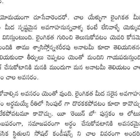
ం.
ీ అయోమయంగా చూసేవారెందరో. చాల యేళ్ళుగా లైంగికత మ
మీద స్పష్టమైన అవగాహనున్నవాళ్ళ కంటే లేనివాళ్ళే యెక్కు
 వినిస్తుంటుంది. లైంగికత గురించి తెలుసుకోవటం యెవరి కోస
ికి తాము శ్వాసిస్తోన్నశరీరపు అనాటమీ కూడా తెలియనిత
ియకుండా తీర్పులు చెప్పటం యెంతో మందిని గాయపరుస్తుంద
్గనైజ్ చేసుకోటానికి మనకి ముందుగా మన అనాటమీ తెలియటం చ
లియటం చాల అవసరం.
ం చేసుకోవాల్సిన అవసరం యెంతో వుంది. లైంగికత మీద సరైన అవగా
ం అర్థమయ్యే రీతిలో సింపుల్ గా దొరకకపోవటం కూడా కావొచ్చ
లేకపోవటమూ కావొచ్చు. యీ ‘రెయిన్ బో’ పుస్తకం ఆ లోటు
ుటుంబపరంగా, సమాజపరంగా అర్ధం చేసుకోవటానికి అవసరమ
ిక స్థితులని సోషల్ కండీషన్స్ ని చాల వివరంగా అందరి