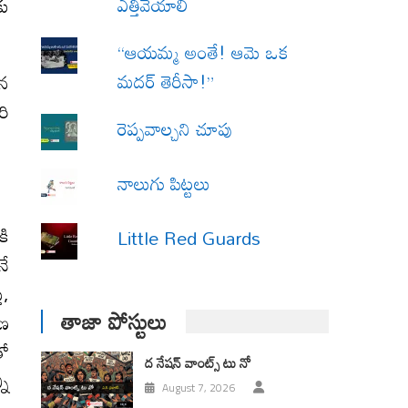
ఎత్తివేయాలి
కు
“ఆయమ్మ అంతే! ఆమె ఒక
మదర్ తెరీసా!”
ైన
రి
రెప్పవాల్చని చూపు
నాలుగు పిట్టలు
కి
Little Red Guards
నే
ి,
తాజా పోస్టులు
షణ
తో
ద నేషన్ వాంట్స్ టు నో
ని
August 7, 2026