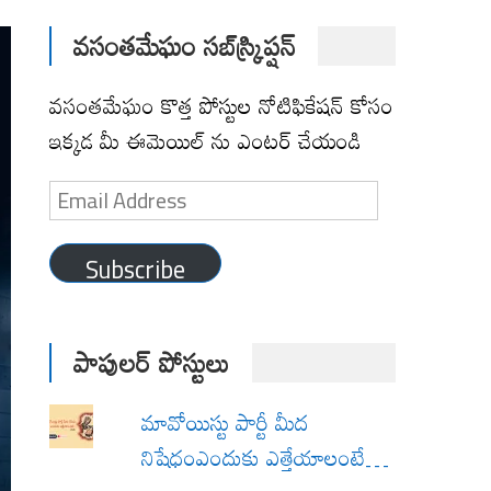
వసంతమేఘం సబ్‌స్క్రిప్షన్
వసంతమేఘం కొత్త పోస్టుల నోటిఫికేషన్ కోసం
ఇక్కడ మీ ఈమెయిల్ ను ఎంటర్ చేయండి
Email
Address
Subscribe
పాపులర్ పోస్టులు
మావోయిస్టు పార్టీ మీద
నిషేధంఎందుకు ఎత్తేయాలంటే…