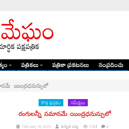
్యం
పత్రికలు
పత్రికా ప్రకటనలు
సంప్రదించు
ానమే యింద్రధనుస్సులో
కొత్త పుస్తకం
సమీక్షలు
రంగులన్నీ సమానమే యింద్రధనుస్సులో
1124
2
February 16, 2023
కుప్పిలి పద్మ