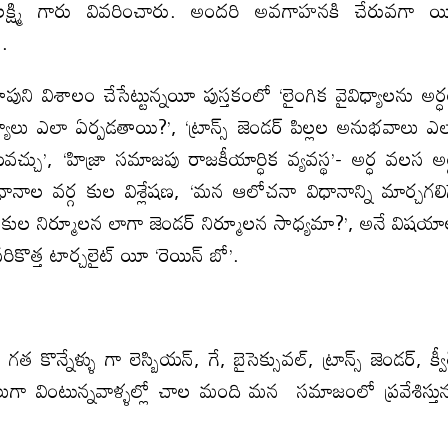
 వరలక్ష్మి గారు వివరించారు. అందరి అవగాహనకి చేరువగా 
దనలు.
ుని విశాలం చేసేట్టున్నయీ పుస్తకంలో ‘లైంగిక వైవిధ్యాలను అర్
ిధ్యాలు ఎలా ఏర్పడతాయి?’, ‘ట్రాన్స్ జెండర్ పిల్లల అనుభవాలు ఎ
వచ్చు’, ‘హిజ్రా సమాజపు రాజకీయార్ధిక వ్యవస్థ’- అర్ధ వలస అర
విధానాల వర్గ కుల విశ్లేషణ, ‘మన ఆలోచనా విధానాన్ని మార్చగలి
లన, కుల నిర్మూలన లాగా జెండర్ నిర్మూలన సాధ్యమా?’, అనే విషయ
ొత్త టార్చలైట్ యీ ‘రెయిన్ బో’.
న్నేళ్ళు గా లెస్బియన్, గే, బైసెక్సువల్, ట్రాన్స్ జెండర్, క్వీ
ుగా వింటున్నవాళ్ళల్లో చాల మంది మన సమాజంలో ప్రవేశిస్తున