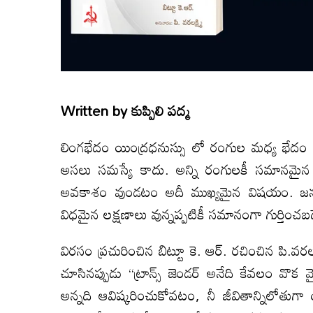
Written by
కుప్పిలి పద్మ
లింగభేదం యింద్రధనుస్సు లో రంగుల మధ్య భేదం లాం
అసలు సమస్యే కాదు. అన్ని రంగులకీ సమానమైన 
అవకాశం వుండటం అదీ ముఖ్యమైన విషయం. జన్యుప
విధమైన లక్షణాలు వున్నప్పటికీ సమానంగా గుర్తించబడే హ
విరసం ప్రచురించిన బిట్టూ కె. ఆర్. రచించిన పి.వరలక
చూసినప్పుడు “ట్రాన్స్ జెండర్ అనేది కేవలం వొక
అన్నది ఆవిష్కరించుకోవటం, నీ జీవితాన్నిలోతుగా య