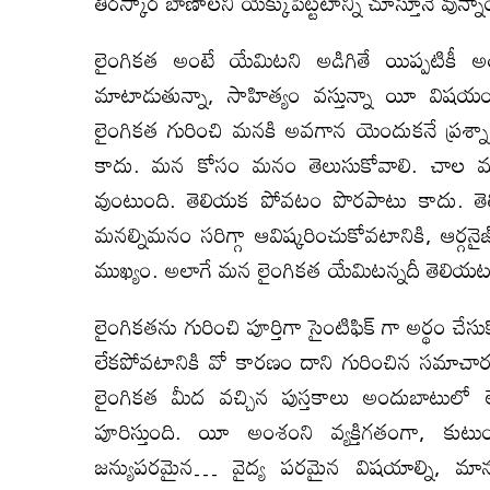
తిరస్కార బాణాలని యెక్కుపెట్టటాన్ని చూస్తూనే వున్నా
లైంగికత అంటే యేమిటని అడిగితే యిప్పటిక
మాటాడుతున్నా, సాహిత్యం వస్తున్నా యీ విషయం 
లైంగికత గురించి మనకి అవగాన యెందుకనే ప్రశ్నా
కాదు. మన కోసం మనం తెలుసుకోవాలి. చాల మంద
వుంటుంది. తెలియక పోవటం పొరపాటు కాదు. తెల
మనల్నిమనం సరిగ్గా ఆవిష్కరించుకోవటానికి, ఆర
ముఖ్యం. అలాగే మన లైంగికత యేమిటన్నదీ తె
లైంగికతను గురించి పూర్తిగా సైంటిఫిక్ గా అర్థ
లేకపోవటానికి వో కారణం దాని గురించిన సమాచార
లైంగికత మీద వచ్చిన పుస్తకాలు అందుబాటులో 
పూరిస్తుంది. యీ అంశంని వ్యక్తిగతంగా, క
జన్యుపరమైన… వైద్య పరమైన విషయాల్ని, మానస