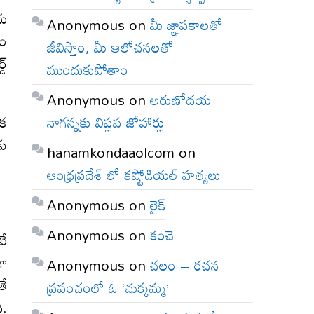
ీయ
Anonymous
on
మీ జ్ఞాపకాలతో
గం
జీవిస్తాం, మీ ఆలోచనలతో
డ్
ముందుకుపోతాం
Anonymous
on
అరుణోదయ
నాగన్నకు విప్లవ జోహార్లు
ిక
కు
hanamkondaaolcom
on
ఆంధ్రప్రదేశ్ లో కష్టోడియల్ హత్యలు
Anonymous
on
లైక్
Anonymous
on
కంచె
టే
గా
Anonymous
on
చలం – రచన
తే
ప్రపంచంలో ఓ ‘చుక్కమ్మ’
ి.