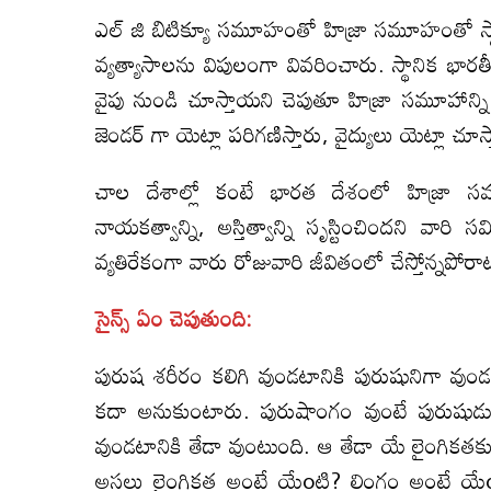
ఎల్ జి బిటిక్యూ సమూహంతో హిజ్రా సమూహంతో స్థ
వ్యత్యాసాలను విపులంగా వివరించారు. స్థానిక భారత
వైపు నుండి చూస్తాయని చెపుతూ హిజ్రా సమూహాన్ని
జెండర్ గా యెట్లా పరిగణిస్తారు, వైద్యులు యెట్లా చూ
చాల దేశాల్లో కంటే భారత దేశంలో హిజ్రా సమూహ
నాయకత్వాన్ని, అస్తిత్వాన్ని సృస్టించిందని వారి
వ్యతిరేకంగా వారు రోజువారి జీవితంలో చేస్తోన్నపో
సైన్స్ ఏం చెపుతుంది:
పురుష శరీరం కలిగి వుండటానికి పురుషునిగా వు
కదా అనుకుంటారు. పురుషాంగం వుంటే పురుషుడు, య
వుండటానికి తేడా వుంటుంది. ఆ తేడా యే లైంగికతకు 
అసలు లైంగికత అంటే యేoటి? లింగం అంటే యేoట