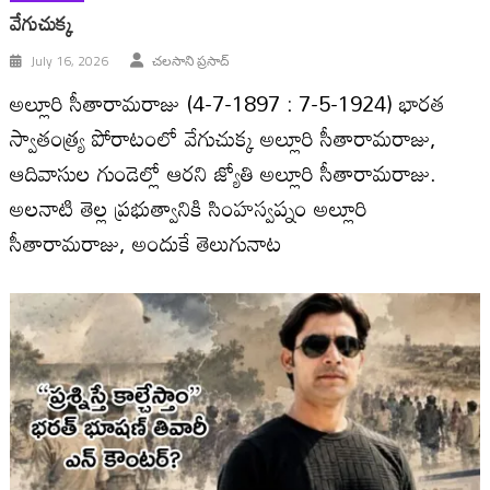
వేగుచుక్క
July 16, 2026
చలసాని ప్రసాద్‌
అల్లూరి సీతారామరాజు (4-7-1897 : 7-5-1924) భారత
స్వాతంత్ర్య పోరాటంలో వేగుచుక్క అల్లూరి సీతారామరాజు,
ఆదివాసుల గుండెల్లో ఆరని జ్యోతి అల్లూరి సీతారామరాజు.
అలనాటి తెల్ల ప్రభుత్వానికి సింహస్వప్నం అల్లూరి
సీతారామరాజు, అందుకే తెలుగునాట