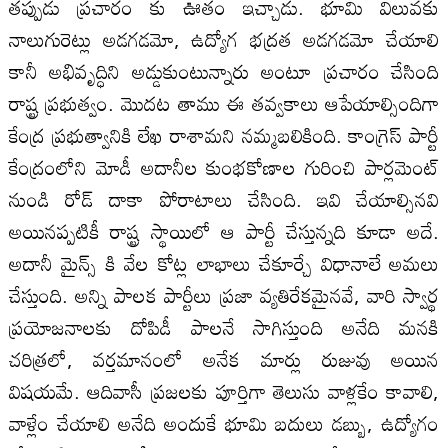
తప్పుడు ప్రచారం కు ఊతం ఇచ్చాడు. భూమి విలువకు
నాలుగురెట్లు అడగడమో, ఉద్యోగ భద్రత అడగడమో చేయాలి
కానీ అభివృద్ధిని అడ్డుకుంటున్నారు అంటూ ప్రచారం చేసింది
రాష్ట్ర ప్రభుత్వం. మొదట తాము ఈ తవ్వకాలు ఆపేయాల్సిందిగా
కేంద్ర ప్రభుత్వానికి లేఖ రాశామని నమ్మబలికింది. కాంగ్రెస్ పార్టీ
కేంద్రంలోని మోడీ అదానీల కుంభకోణాల గురించి పార్లమెంట్
నుండి రోడ్ దాకా పోరాటాలు చేసింది. ఇవి చేయాల్సినవి
అయినప్పటికీ రాష్ట్ర స్థాయిలో ఆ పార్టీ చేస్తున్నది కూడా అదే.
అదానీ మైన్స్ కి వేల కోట్ల లాభాలు చేకూర్చే విధానాలే అమలు
చేస్తుంది. అన్ని పాలక పార్టీలు ప్రజా వ్యతిరేకమైనవే, వారి స్వార్థ
ప్రయోజనాలకు దోపిడీ పాలనే సాగిస్తుంది అనేది మనకి
చరిత్రలో, వర్తమానంలో అనేక మార్లు రుజువు అయిన
విషయమే. ఆదివాసీ ప్రజలకు పూర్తిగా తెలుసు వాళ్లకేం కావాలి,
వాళ్లేం చేయాలి అనేది అందుకే భూమి బదులు డబ్బు, ఉద్యోగం