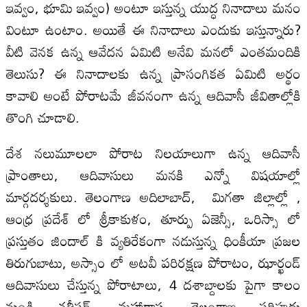
ఇవ్వం, భూమి ఇవ్వం) అంటూ ఇస్తున్న యుద్ధ నినాదాలు మనం
వింటూ ఉంటాం. అయితే ఈ నినాదాలు ఎందుకు ఇస్తున్నారు?
వీటి వెనక ఉన్న ఆవేదన ఏమిటి అనేవి మనలో ఎంతమందికి
తెలుసు? ఈ నినాదాలకు ఉన్న ప్రాసంగికత ఏమిటి అర్థం
కావాలి అంటే పోరాటమే జీవనంగా ఉన్న ఆదివాసీ జీవితాల్లోకి
తొంగి చూడాలి.
దేశ నలుమూలలా పోరాట నిలయాలుగా ఉన్న ఆదివాసీ
ప్రాంతాలు, ఆదివాసులు మనకి ఎన్నో విషయాల్లో
మార్గదర్శకులు. తెలంగాణ అదిలాబాద్, మిగతా జిల్లాల్లో ,
ఆంధ్ర ప్రదేశ్ లో శ్రీకాకుళం, తూర్పు ఏజెన్సీ, ఒరిస్సా లో
ప్రస్తుతం జిందాల్ కి వ్యతిరేకంగా నడుస్తున్న ధింకీయా ప్రజల
తిరుగుబాటు, అస్సాం లో అటవీ పరిరక్షణ పోరాటం, ఝార్ఖండ్
ఆదివాసులు చేస్తున్న పోరాటాలు, 4 దశాబ్దాలకు పైగా కాలం
నుండి ఛత్తీస్గఢ్, మహారాష్ట్ర, తెలంగాణ సరిహద్దు