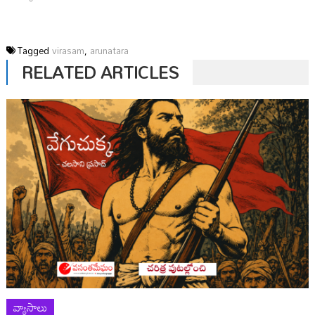
Tagged
virasam
,
arunatara
RELATED ARTICLES
వ్యాసాలు