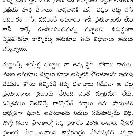
ప్రక్రియ పూర్తి చేశాయి. వాస్తవానికి పెసా చట్టం రద్దు చేసే
అధికారం గానీ, సవరించే అధికారం గానీ ప్రభుత్వాలకు లేదు
కానీ వాళ్ళే రూపొందించుకున్న చట్టాలకు విరుద్ధంగా
వ్యవహరిస్తూ కార్పొరేట్ల అనుకూల తమ విధానాలు అమలు
చేస్తున్నాయి.
చట్టాలన్నీ ఉన్నోళ్ల చుట్టాలు గా ఉన్న స్థితి. పోరాట కారుల,
ప్రజల అనుకూల చట్టాలు కూడా అప్పటికి పోరాటాలను అదుపు
చేయడం కోసం తెచ్చినవే తప్ప దశాబ్దాలు గడిచినా ఆ చట్ట
ప్రయోజనాలు ప్రజలకు చేరింది ఎంత మాత్రమూ లేదు.
పరిశ్రమలు నెలకొల్పే కార్పొరేట్ వర్గాలు తమ సామాజిక
బాధ్యతగా పునాది అవసరాలకు నిధులు సమకూర్చడం విధి.
బొగ్గు గనుల ప్రాంతాల్లో చట్ట ప్రకారం 26% లాభాలు స్థానిక
ప్రజలకు కేటాయించాలని శాసనబద్ధం చేసినప్పటికీ ఎక్కడా