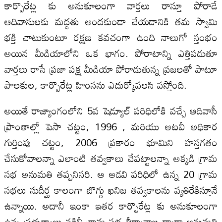
కార్పొరేట్ల కు అనుకూలంగా వార్తలు రాస్తూ పోరాడే
ఆదివాసులకు మద్దతు అందకుండా చేయడానికి తమ స్వామి
భక్తి చాటుకుంటూ రక్షణ కవచంగా ఉంది నాలుగో స్తంభం
అయిన మీడియాలోని ఒక భాగం. పోరాటాన్ని ఎత్తిపడుతూ
వార్తలు రాసే ప్రజా పక్ష మీడియా పోరాడుతున్న ప్రజలతో పాటూ
పాలకుల, కార్పొరేట్ల హింసను ఎదుర్కోవలసి వస్తోంది.
అయితే రాజ్యాంగంలోని 5వ షెడ్యూల్ పరిధిలోకి వచ్చే ఆదివాసీ
ప్రాంతాల్లో పెసా చట్టం, 1996 , మరియు అటవీ అధికార
గుర్తింపు చట్టం, 2006 ప్రకారం భూమిని హస్తగతం
చేసుకోవాలన్నా ఎలాంటి తవ్వకాలు చేపట్టాలన్నా అక్కడి గ్రామ
సభ అనుమతి తప్పనిసరి. ఆ అడవి పరిధిలో ఉన్న 20 గ్రామ
సభలు సుదీర్ఘ కాలంగా బొగ్గు ఖనిజ తవ్వకాలను వ్యతిరేకిస్తూనే
ఉన్నాయి. అదానీ ఇంకా ఇతర కార్పొరేట్ల కు అనుకూలంగా
ఉన్న ప్రభుత్వాలు నకిలీ గ్రామ సభ తీర్మానాల ద్వారా అనుమతి