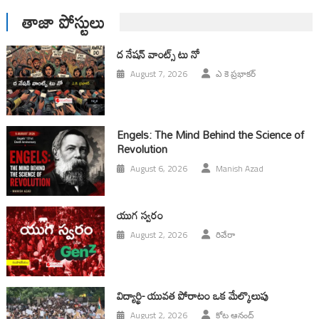
తాజా పోస్టులు
ద నేషన్ వాంట్స్ టు నో
August 7, 2026
ఎ కె ప్రభాకర్
Engels: The Mind Behind the Science of
Revolution
August 6, 2026
Manish Azad
యుగ స్వ‌రం
August 2, 2026
రివేరా
విద్యార్థి- యువత పోరాటం ఒక మేల్కొలుపు
August 2, 2026
కోట ఆనంద్