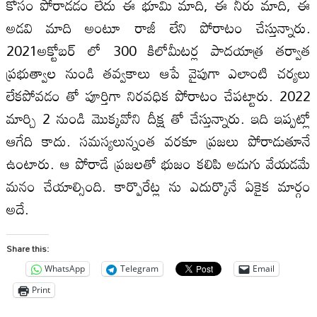
కోసం పోరాడడం లేదు ఈ భూమి మాది, ఈ నీరు మాది, ఈ
అడవి మాది అంటూ రాజీ లేని పోరాటం చేస్తున్నారు.
2021అక్టోబర్ లో 300 కిలోమీటర్ల పాదయాత్ర తర్వాత
ప్రభుత్వాల నుండి తవ్వకాలు ఆపే వైపుగా ఎలాంటి చర్యలు
లేకపోవడం తో పూర్తిగా నిరవధిక పోరాటం చేపట్టారు. 2022
మార్చి 2 నుండి మొక్కవోని దీక్ష తో చేస్తున్నారు. ఇది ఇప్పట్లో
ఆగేది కాదు. సమస్యలున్నంత వరకూ ప్రజలు పోరాడుతూనే
ఉంటారు. ఆ పోరాడే ప్రజలతో భుజం కలిపి అడుగు వేయడమే
మనం చేయాల్సింది. కార్పొరేట్ల ను ఎదుర్కొనే ఏకైక మార్గం
అదే.
Share this:
WhatsApp
Telegram
Email
Print