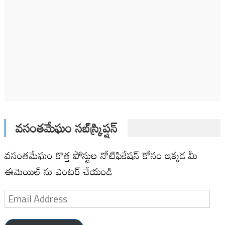
వసంతమేఘం సబ్‌స్క్రిప్షన్
వసంతమేఘం కొత్త పోస్టుల నోటిఫికేషన్ కోసం ఇక్కడ మీ
ఈమెయిల్ ను ఎంటర్ చేయండి
Email
Address