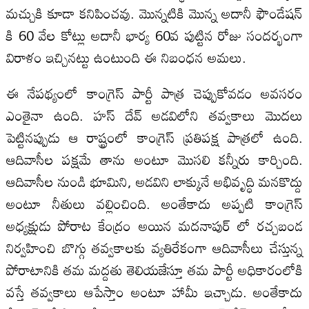
మచ్చుకి కూడా కనిపించవు. మొన్నటికి మొన్న అదానీ ఫౌండేషన్
కి 60 వేల కోట్లు అదానీ భార్య 60వ పుట్టిన రోజు సందర్భంగా
విరాళం ఇచ్చినట్టు ఉంటుంది ఈ నిబంధన అమలు.
ఈ నేపథ్యంలో కాంగ్రెస్ పార్టీ పాత్ర చెప్పుకోవడం అవసరం
ఎంతైనా ఉంది. హస్ దేవ్ అడవిలోని తవ్వకాలు మొదలు
పెట్టినప్పుడు ఆ రాష్ట్రంలో కాంగ్రెస్ ప్రతిపక్ష పాత్రలో ఉంది.
ఆదివాసీల పక్షమే తాను అంటూ మొసలి కన్నీరు కార్చింది.
ఆదివాసీల నుండి భూమిని, అడవిని లాక్కునే అభివృద్ధి మనకొద్దు
అంటూ నీతులు వల్లించింది. అంతేకాదు అప్పటి కాంగ్రెస్
అధ్యక్షుడు పోరాట కేంద్రం అయిన మదనాపుర్ లో రచ్చబండ
నిర్వహించి బొగ్గు తవ్వకాలకు వ్యతిరేకంగా ఆదివాసీలు చేస్తున్న
పోరాటానికి తమ మద్దతు తెలియజేస్తూ తమ పార్టీ అధికారంలోకి
వస్తే తవ్వకాలు ఆపేస్తాం అంటూ హామీ ఇచ్చాడు. అంతేకాదు