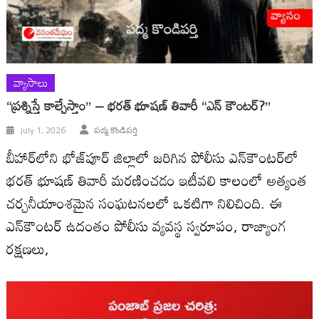
వ్యాసాలు
“ప్రశ్నిస్తే కాల్చేస్తాం” – భరత్ భూషణ్ తివారీ “ఎన్ కౌంటర్?”
July 1, 2026
పద్మ కొండిపర్తి
బీహార్‌లోని భోజ్‌పూర్ జిల్లాలో జరిగిన పోలీసు ఎన్‌కౌంటర్‌లో
భరత్ భూషణ్ తివారీ మరణించడం ఇటీవలి కాలంలో అత్యంత
చర్చనీయాంశమైన సంఘటనలలో ఒకటిగా నిలిచింది. ఈ
ఎన్‌కౌంటర్‌ ఉదంతం పోలీసు వ్యవస్థ స్వరూపం, రాజ్యాంగ
రక్షణలు,