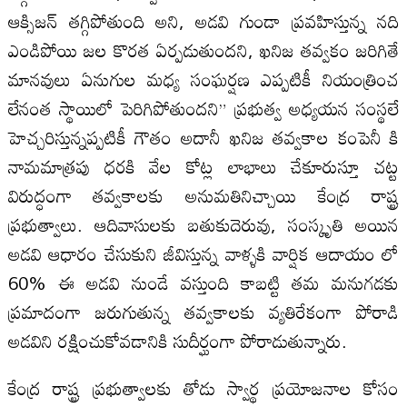
ఆక్సిజన్ తగ్గిపోతుంది అని, అడవి గుండా ప్రవహిస్తున్న నది
ఎండిపోయి జల కొరత ఏర్పడుతుందని, ఖనిజ తవ్వకం జరిగితే
మానవులు ఏనుగుల మధ్య సంఘర్షణ ఎప్పటికీ నియంత్రించ
లేనంత స్థాయిలో పెరిగిపోతుందని” ప్రభుత్వ అధ్యయన సంస్థలే
హెచ్చరిస్తున్నప్పటికీ గౌతం అదానీ ఖనిజ తవ్వకాల కంపెనీ కి
నామమాత్రపు ధరకి వేల కోట్ల లాభాలు చేకూరుస్తూ చట్ట
విరుద్ధంగా తవ్వకాలకు అనుమతినిచ్చాయి కేంద్ర రాష్ట్ర
ప్రభుత్వాలు. ఆదివాసులకు బతుకుదెరువు, సంస్కృతి అయిన
అడవి ఆధారం చేసుకుని జీవిస్తున్న వాళ్ళకి వార్షిక ఆదాయం లో
60% ఈ అడవి నుండే వస్తుంది కాబట్టి తమ మనుగడకు
ప్రమాదంగా జరుగుతున్న తవ్వకాలకు వ్యతిరేకంగా పోరాడి
అడవిని రక్షించుకోవడానికి సుదీర్ఘంగా పోరాడుతున్నారు.
కేంద్ర రాష్ట్ర ప్రభుత్వాలకు తోడు స్వార్థ ప్రయోజనాల కోసం