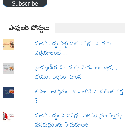
Subscribe
పాపులర్ పోస్టులు
మావోయిస్టు పార్టీ మీద నిషేధంఎందుకు
ఎత్తేయాలంటే…
బ్రాహ్మణీయ హిందుత్వ సాధనాలు ద్వేషం,
భయం, పెత్తనం, హింస
త‌పాలా ఉద్యోగులంటే మోదీకి ఎందుకింత కక్ష
?
మావోయిస్టులపై నిషేధం ఎత్తివేతే ప్రజాస్వామ్య
పునరుద్ధరణకు సానుకూలత