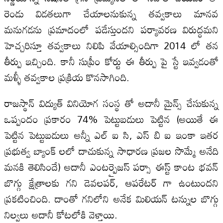
రెండు విడతలుగా చేయాలనుకున్న తవ్వకాలు మానవ
మనుగడను ప్రమాదంలో పడేస్తుందని పర్యావరణ విరుద్ధమని
హెచ్చరిస్తూ తవ్వకాలు నిలిపి వేయాల్సిందిగా 2014 లో తన
తీర్పు ఇచ్చింది. కానీ సుప్రీం కోర్టు ఈ తీర్పు పై స్టే ఇవ్వడంతో
మళ్ళీ తవ్వకాల ప్రక్రియ కొనసాగింది.
రాజస్థాన్ విద్యుత్ వినియోగ సంస్థ తో అదానీ మైన్స్ చేసుకున్న
ఒప్పందం ప్రకారం 74% పెట్టుబడులు పెట్టిన (అయితే ఈ
పెట్టిన పెట్టుబడులు అన్నీ ఎల్ ఐ సి, ఎస్ బి ఐ ఇంకా ఇతర
ప్రభుత్వ బ్యాంక్ లలో దాచుకున్న సాధారణ ప్రజల సొమ్మే అనేది
మనకి తెలిసిందే) అదానీ ఎంటర్ప్రైజస్ పర్సా ఈస్ట్ కాంట భవన్
బొగ్గు క్షేత్రాలకు గని డెవలపర్, ఆపరేటర్ గా ఉంటుందని
ప్రకటించింది. దాంతో గనిలోని అనేక మిలియన్ టన్నుల బొగ్గు
నిల్వలు అదానీ కోటలోకి వెళ్తాయి.