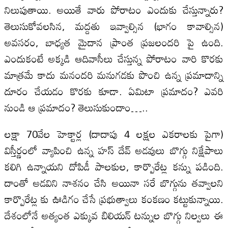
నిలుపుతాయి. అయితే వారు పోరాటం ఎందుకు చేస్తున్నారు?
తెలుసుకోవలసిన, మద్దతు ఇవ్వాల్సిన (భాగం కావాల్సిన)
అవసరం, బాధ్యత మైదాన ప్రాంత ప్రజలందరి పై ఉంది.
ఎందుకంటే అక్కడి ఆదివాసీలు చేస్తున్న పోరాటం వారి కొరకు
మాత్రమే కాదు మనందరి మనుగడకు పొంచి ఉన్న ప్రమాదాన్ని
దూరం చేయడం కొరకు కూడా. ఏమిటా ప్రమాదం? ఎవరి
నుండి ఆ ప్రమాదం? తెలుసుకుందాం…..
లక్షా 70వేల హెక్టార్ల (దాదాపు 4 లక్షల ఎకరాలకు పైగా)
విస్తీర్ణంలో వ్యాపించి ఉన్న హస్ దేవ్ అడవులు బొగ్గు నిక్షేపాలు
కలిగి ఉన్నాయని దోపిడీ పాలకుల, కార్పొరేట్ల కన్ను పడింది.
దాంతో అడవిని నాశనం చేసి అయినా సరే బొగ్గును తవ్వాలని
కార్పొరేట్ల కు ఊడిగం చేసే ప్రభుత్వాలు కంకణం కట్టుకున్నాయి.
దేశంలోనే అత్యంత ఎక్కువ బిలియన్ టన్నుల బొగ్గు నిల్వలు ఈ