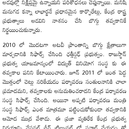
అడవుల్లో నిక్షిప్తమై ఉన్నాయని పరిశోధనలు చెప్తున్నాయి. మనిషి
మనుగడ కన్నా లాభార్జనే ప్రధానమైన కార్పొరేట్లు, కేంద్ర రాష్ట్ర
ప్రభుత్వాలు అడవిని నాశనం చేసి బొగ్గు తవ్వకానికే
నిర్ణయించుకున్నారు.
2010 లో మొదటగా అటవీ ప్రాంతాన్ని బొగ్గు క్షేత్రాలుగా
మార్చడానికి సిఫార్స్ చేసింది ఛత్తీస్గఢ్ ప్రభుత్వం. రాజస్థాన్
ప్రభుత్వ యాజమాన్యంలో విద్యుత్ వినియోగ సంస్థ కు ఈ
తవ్వకాల పనిని కేటాయించారు. జూన్ 2011 లో ఇంత పెద్ద
మొత్తంలో చెట్లు నరికేయడం పర్యావరణ సంతులనానికి చాలా
ప్రమాదమని, తవ్వకాలకు అనుమతించరాదని కేంద్ర పర్యావరణ
సంస్థ సిఫార్స్ చేసింది. అయినా అప్పటి పర్యావరణ మంత్రి
సంస్థ సిఫార్స్ ఎంత మాత్రమూ పట్టించుకోకుండా తవ్వకానికి
ఆమోద ముద్ర వేశాడు. ఈ ప్రజా వ్యతిరేక కేంద్ర ప్రభుత్వ
నిర్ణయాన్ని నేషనల్ గ్రీన్ ట్రిబ్యునల్ లో సవాల్ చేయడం తో