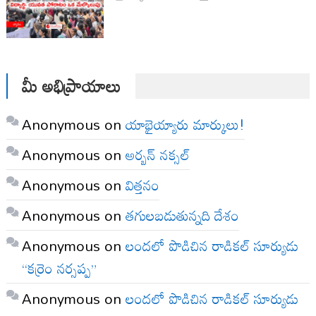
మీ అభిప్రాయాలు
Anonymous
on
యాభైయ్యారు మార్కులు!
Anonymous
on
అర్బన్ నక్సల్
Anonymous
on
విత్తనం
Anonymous
on
తగులబడుతున్నది దేశం
Anonymous
on
లందలో పొడిచిన రాడికల్ సూర్యుడు
“కర్రెం నర్సప్ప”
Anonymous
on
లందలో పొడిచిన రాడికల్ సూర్యుడు