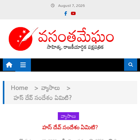
Skip
August 7, 2026
to
content
Home
>
వ్యాసాలు
>
హస్ దేవ్ సందేశం ఏమిటి?
వ్యాసాలు
హస్ దేవ్ సందేశం ఏమిటి?