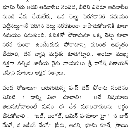
భూమి నీరు అడవి ఆదివాసీల సంపద, వీటిని ఎవరూ ఆదివాసీల
నుండి వేరు చేయలేరు, ఒక చెట్టు పెరగడానికి సమయం
పట్టినట్టుగానే పెరిగిన చెట్టు నరకకుండా కాపాడుకోడానికి కూడా
సమయం పడుతుంది, ఓపికతో పోరాడుతూ ఒక్క చెట్టు కూడా
నరక కుండా ఉండేందుకు పోరాటాన్ని మరింత ఉధృతం
చేయాలి, దేశ వ్యాప్త మద్దతు కూడగట్టాలి.. అంటూ ముఖ్య
వక్తగా వచ్చిన జాతీయ రైతు నాయకులు శ్రీ రాకేష్ టికాయత్
చెప్పిన మాటలు అక్షర సత్యాలు.
వంద రోజులుగా జరుగుతున్న హస్ దేవ్ పోరాట సందేశం
ఏమిటి ? దాన్ని ఎలా చూడాలి? అనే విషయాలు
తెలుసుకోవాలంటే మనం ఈ దేశ మూలవాసులను అర్థం
చేసుకోవాలి . “జల్, జంగల్, జమీన్ హమారా హై” “న జాన్
దేంగే, న జమీన్ దేంగే” (నీరు, అడవి, భూమి మావే, ప్రాణం