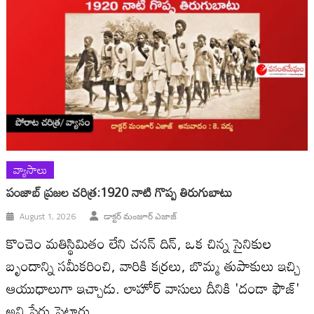
వ్యాసాలు
పంజాబ్ ప్రజల చరిత్ర:1920 నాటి గొప్ప తిరుగుబాటు
August 1, 2026
డాక్టర్ మంజూర్ ఎజాజ్
కొంచెం మతిస్థిమితం లేని చనన్ దిన్, ఒక చిన్న సైనికుల
బృందాన్ని సమీకరించి, వారికి కర్రలు, బొమ్మ తుపాకులు ఇచ్చి
ఆయుధాలుగా ఇచ్చాడు. లాహోర్ వాసులు దీనికి 'దండా ఫౌజ్'
అని పేరు పెట్టారు.