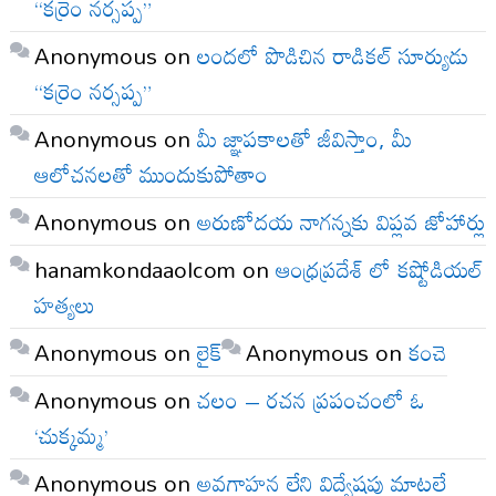
“కర్రెం నర్సప్ప”
Anonymous
on
లందలో పొడిచిన రాడికల్ సూర్యుడు
“కర్రెం నర్సప్ప”
Anonymous
on
మీ జ్ఞాపకాలతో జీవిస్తాం, మీ
ఆలోచనలతో ముందుకుపోతాం
Anonymous
on
అరుణోదయ నాగన్నకు విప్లవ జోహార్లు
hanamkondaaolcom
on
ఆంధ్రప్రదేశ్ లో కష్టోడియల్
హత్యలు
Anonymous
on
లైక్
Anonymous
on
కంచె
Anonymous
on
చలం – రచన ప్రపంచంలో ఓ
‘చుక్కమ్మ’
Anonymous
on
అవగాహన లేని విద్వేషపు మాటలే