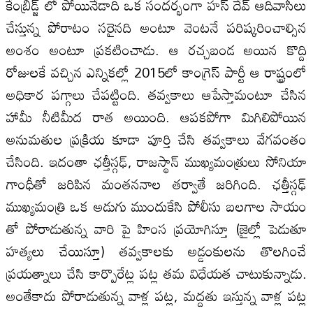
కేంబ్రిడ్జ్ లో పోయినేడాది ఒక సందర్భంగా హస్ దేవ్ ఆదివాసీలు
చేస్తున్న పోరాటం సరైనది అంటూ వెంటనే పరిష్కరించాల్సిన
అంశం అంటూ ప్రకటించాడు. ఆ రచ్చబండ అయిన కొద్ది
రోజులకే వచ్చిన ఎన్నికల్లో 2015లో కాంగ్రెస్ పార్టీ ఆ రాష్ట్రంలో
అధికార పగ్గాలు చేపట్టింది. తవ్వకాలు ఆపేస్తామంటూ చేసిన
హామీ నీటిమీద రాత అయింది. ఆపకపోగా మిగిలిపోయిన
అనుమతుల ప్రక్రియ కూడా పూర్తి చేసి తవ్వకాలు వేగవంతం
చేసింది. ఇదంతా ఛత్తీస్గఢ్, రాజస్థాన్ ముఖ్యమంత్రులు సోనియా
గాంధీతో జరిపిన మంతననాల తర్వాతే జరిగింది. ఛత్తీస్గఢ్
ముఖ్యమంత్రి ఒక అడుగు ముందుకేసి పోలీసు బలగాల సాయం
తో పోరాడుతున్న వారి పై హింస ప్రయోగిస్తూ (జైల్లో పెడుతూ
హత్యలు చేయిస్తూ) తవ్వకాలకు అడ్డంకులను తొలగించే
ప్రయత్నాలు చేసి కార్పొరేట్ల పట్ల తమ విధేయత చాటుకున్నాడు.
అంతేకాదు పోరాడుతున్న వాళ్ల పట్ల, మద్దతు ఇస్తున్న వాళ్ల పట్ల