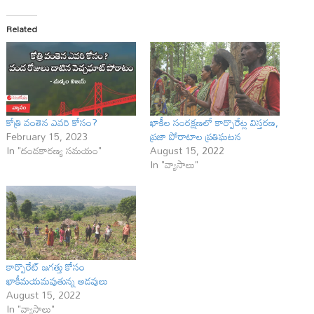
Related
కోత్రి వంతెన ఎవరి కోసం?
ఖాకీల సంరక్షణలో కార్పొరేట్ల విస్తరణ,
February 15, 2023
ప్రజా పోరాటాల ప్రతిఘటన
In "దండకారణ్య సమయం"
August 15, 2022
In "వ్యాసాలు"
కార్పొరేట్ జగత్తు కోసం
ఖాకీమయమవుతున్న అడవులు
August 15, 2022
In "వ్యాసాలు"