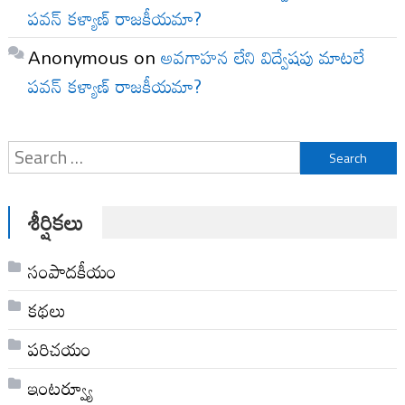
పవన్ కళ్యాణ్ రాజకీయమా?
Anonymous
on
అవగాహన లేని విద్వేషపు మాటలే
పవన్ కళ్యాణ్ రాజకీయమా?
Search
for:
శీర్షికలు
సంపాదకీయం
కథలు
పరిచయం
ఇంటర్వ్యూ