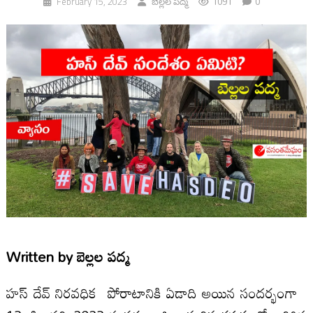
1091
0
February 15, 2023
బెల్లల పద్మ
Written by
బెల్లల పద్మ
హస్ దేవ్ నిరవధిక పోరాటానికి ఏడాది అయిన సందర్భంగా