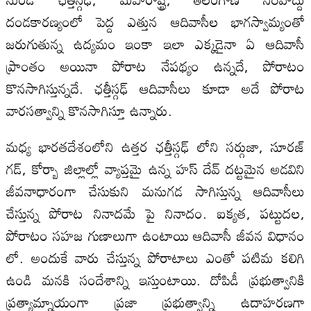
దండకారణ్యంలో పెద్ద ఎత్తున ఆదివాసీల భాగస్వామ్యంతో
జరుగుతున్న ఉద్యమం ఇంకా ఇలా ఎక్కడైనా ఏ ఆదివాసీ
ప్రాంతం అయినా పోరాట నేపథ్యం ఉన్నదే, పోరాటం
కొనసాగిస్తున్నదే. ఛత్తీస్గఢ్ ఆదివాసీలు కూడా అదే పోరాట
వారసత్వాన్ని కొనసాగిస్తూ ఉన్నారు.
మధ్య భారతదేశంలోని ఉత్తర ఛత్తీస్గఢ్ లోని సర్గుజా, సూరజ్
గడ్, కోర్బా జిల్లాల్లో వ్యాప్తమై ఉన్న హస్ దేవ్ దట్టమైన అడవిని
జీవనాధారంగా చేసుకుని మనుగడ సాగిస్తున్న ఆదివాసీలు
చేస్తున్న పోరాట నినాదమే పై నినాదం. ఐక్యత, పట్టుదల,
పోరాటం సహజ గుణాలుగా ఉంటాయి ఆదివాసీ జీవన విధానం
లో. అందుకే వారు చేస్తున్న పోరాటాలు ఎంతో పటిమ కలిగి
ఉండి మనకి సందేశాన్ని ఇస్తుంటాయి. దోపిడీ ప్రభుత్వానికి
ప్రత్యామ్నాయంగా ప్రజా ప్రభుత్వాన్ని ఉదాహరణగా