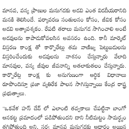
మానవ, వన్య ప్రాణుల మనుగడకు అడవి ఎంత విడదీయరానిది
మనకి తెలిసిందే. పర్యావరణ సంతులనం కోసం, జీవిక కోసం
అడవి అత్యావశ్యకం. రేపటి తరాలు మనుగడ సాగించాలి అంటే
అడవులను కాపాడుకోవలసిన అవసరం ఉంది. కానీ మార్కెట్
విస్తరణ కాంక్ష తో కార్పొరేట్లు తమ వాణిజ్య పెట్టుబడులను
విస్తరించేందుకు అడవులను నాశనం చేస్తున్నారు వేలాది
మానవుల, వన్య జీవుల జీవనాన్ని అతలాకుతలం చేస్తున్నారు.
కార్పొరేట్ల కాంక్ష కు అనుగుణంగా ఆర్థిక విధానాలు
రూపొందిస్తూ ప్రజా వ్యతిరేక పాలన సాగిస్తున్నాయి కేంద్ర రాష్ట్ర
ప్రభుత్వాలు.
“ఒకవేళ హస్ దేవ్ లో ఎలాంటి తవ్వకాలు చేపట్టినా బాంగో
ఆనకట్ట ప్రమాదంలో పడిపోతుందని దాని నీటిమట్టం సామర్థ్యం
తగ్గిపోతుంది అని, సర్వ మానవ మనుగడకు ఆధారం అయిన