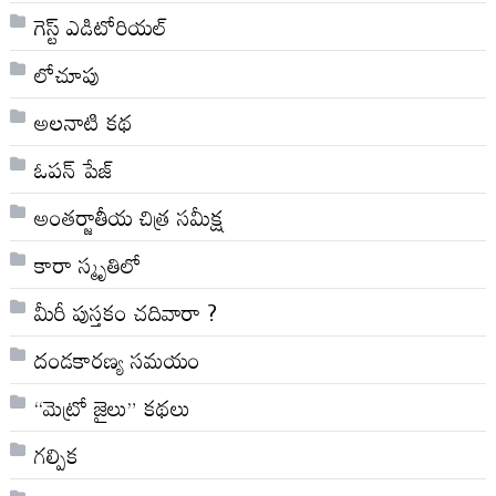
గెస్ట్ ఎడిటోరియల్
లోచూపు
అల‌నాటి క‌థ‌
ఓపన్ పేజ్
అంతర్జాతీయ చిత్ర సమీక్ష
కారా స్మృతిలో
మీరీ పుస్తకం చదివారా ?
దండకారణ్య సమయం
“మెట్రో జైలు” కథలు
గల్పిక