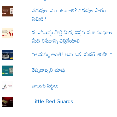
చదువులు ఎలా ఉండాలి? చదువుల సారం
ఏమిటి?
మావోయిస్టు పార్టీ మీద, విప్లవ ప్రజా సంఘాల
మీద నిషేధాన్ని ఎత్తివేయాలి
“ఆయమ్మ అంతే! ఆమె ఒక మదర్ తెరీసా!”
రెప్పవాల్చని చూపు
నాలుగు పిట్టలు
Little Red Guards