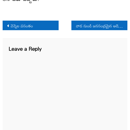
Post
వెన్నెల వసంతం
వాడ నుండి జనసంద్రమైన అడెల్లు అంతిమయాత్ర
navigation
Leave a Reply