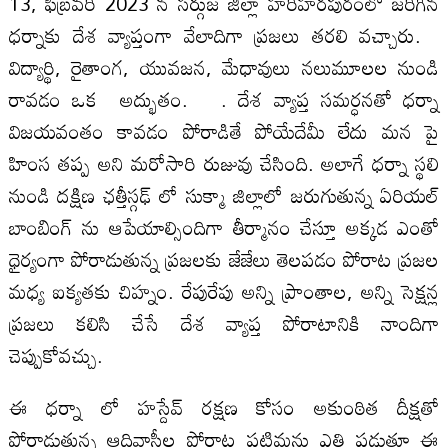
13, ఫిబ్రవరి 2023 న సర్గుజ జిల్లా హరిహరపురంలో జరిగిన
ధర్నాకు దేశ వ్యాప్తంగా వేలాదిగా ప్రజలు తరలి వచ్చారు.
విద్యార్థి, రైతాంగ, యువజన, మేధావులు నలుమూలల నుండి
రావడం ఒక అద్భుతం. . దేశ వ్యాప్త సమర్ధనతో ధర్నా
విజయవంతం కావడం పోరాడితే పోయేదేమీ లేదు మన పై
హింస తప్ప అని మరోసారి రుజువు చేసింది. అలాగే ధర్నా స్థలి
నుండి దక్షిణ ఛత్తీస్గఢ్ లో సుక్మా జిల్లాలో జరుగుతున్న ఏరియల్
బాంబింగ్ ను ఆపేయాల్సిందిగా తీర్మానం చేస్తూ అక్కడ ఎంతో
ధైర్యంగా పోరాడుతున్న ప్రజలకు జేజేలు తెలపడం పోరాట ప్రజల
మధ్య ఐక్యతకు చిహ్నం. రేపురేపు అన్ని ప్రాంతాల, అన్ని సెక్షన్ల
ప్రజలు కలిసి చేసే దేశ వ్యాప్త పోరాటానికి నాందిగా
చెప్పుకోవచ్చు.
ఈ ధర్నా లో హస్దేవ్ రక్షణ కోసం అకుంఠిత దీక్షతో
పోరాడుతున్న ఆదివాసీల పోరాట పటిమను ఎత్తి పడుతూ ఈ