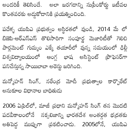
అందరికీ తెలిసిందే. అలా జరగడాన్ని సుప్రీంకోర్టు ఇటీవల
కొంతవరకు అడ్డుకోడానికి ప్రయత్నించింది.
పదేళ్ళ యుపిఎ ప్రభుత్వం అస్థిరతలో వుండి, 2014 మే లో
బిజెపి-ఆర్‌ఎస్‌ఎస్ తొలిసారిగా సంపూర్ణ మెజారిటీతో గెలిచి
పార్ల‌మెంట్ గుమ్మం ఎక్కే తయారీలో వున్న సమయంలో ఢిల్లీ
విశ్వవిద్యాలయంలో ఆంగ్ల భాష అసిస్టెంట్ ప్రొఫెసర్‌‌గా
పనిచేస్తున్న సాయిబాబా అరెస్టు జరిగింది.
మన్మోహన్ సింగ్, నరేంద్ర మోదీ ప్రభుత్వాల కార్పొరేట్
అనుకూల విధానాల బాధితుడు
2006 ఏప్రిల్‌లో, మాజీ ప్రధాని మన్మోహన్ సింగ్ తన మొదటి
పదవీకాలంలోనే నక్సలిజాన్ని భారతదేశ అంతర్గత భద్రతకు
అతిపెద్ద ముప్పుగా ప్రకటించాడు. 2005లోనే, యుపిఎ