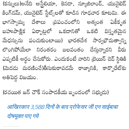
(కన్నులు)అనేది ఆస్ట్రేలియా, కెనడా, న్యూజిలాండ్, యునైటెడ్
కింగ్‌డమ్, యునైటెడ్ స్టేట్స్‌‌లతో కూడిన గూఢచార కూటమి. ఈ
భాగస్వామ్య దేశాలు ప్రపంచంలోని అత్యంత ఏకీకృత
బహుపాక్షిక ఏర్పాట్లలో ఒకదానితో ఒకటి విస్తృతమైన
మేధస్సును పంచుకుంటాయి) భారతదేశ సార్వభౌమత్వాన్ని
లొంగిపోయేలా నిరంతరం బలవంతం చేస్తున్నారని వీరు
ఎప్పటికీ అర్థం చేసుకోరు. ఎందుకంటే వారిని బ్రెయిన్ డెడ్ స్థితికి
(మెదడు మరణించే)తీసుకురావడమే రాజ్యానికి, కార్పొరేట్‌కు
అతిపెద్ద విజయం.
(రచయిత జన్ చౌక్ సంపాదకీయ బృందంలో సభ్యుడు)
आखिरकार 3,588 दिनों के बाद प्रोफेसर जी एन साईबाबा
दोषमुक्त पाए गये