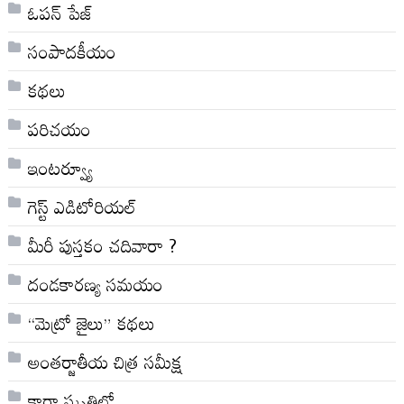
ఓపన్ పేజ్
సంపాదకీయం
కథలు
పరిచయం
ఇంటర్వ్యూ
గెస్ట్ ఎడిటోరియల్
మీరీ పుస్తకం చదివారా ?
దండకారణ్య సమయం
“మెట్రో జైలు” కథలు
అంతర్జాతీయ చిత్ర సమీక్ష
కారా స్మృతిలో