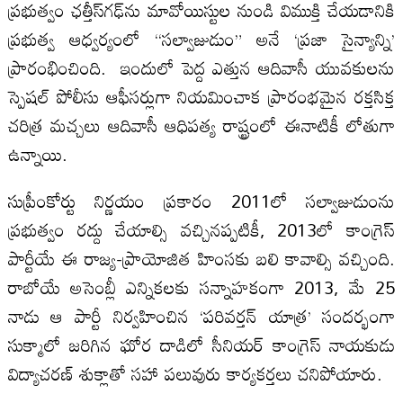
ప్రభుత్వం ఛత్తీస్‌గఢ్‌ను మావోయిస్టుల నుండి విముక్తి చేయడానికి
ప్రభుత్వ ఆధ్వర్యంలో “సల్వాజుడుం” అనే ‘ప్రజా సైన్యాన్ని’
ప్రారంభించింది. ఇందులో పెద్ద ఎత్తున ఆదివాసీ యువకులను
స్పెషల్ పోలీసు ఆఫీసర్లుగా నియమించాక ప్రారంభమైన రక్తసిక్త
చరిత్ర మచ్చలు ఆదివాసీ ఆధిపత్య రాష్ట్రంలో ఈనాటికీ లోతుగా
ఉన్నాయి.
సుప్రీంకోర్టు నిర్ణయం ప్రకారం 2011లో సల్వాజుడుంను
ప్రభుత్వం రద్దు చేయాల్సి వచ్చినప్పటికీ, 2013లో కాంగ్రెస్
పార్టీయే ఈ రాజ్య-ప్రాయోజిత హింసకు బలి కావాల్సి వచ్చింది.
రాబోయే అసెంబ్లీ ఎన్నికలకు సన్నాహకంగా 2013, మే 25
నాడు ఆ పార్టీ నిర్వహించిన ‘పరివర్తన్ యాత్ర’ సందర్భంగా
సుక్మాలో జరిగిన ఘోర దాడిలో సీనియర్ కాంగ్రెస్ నాయకుడు
విద్యాచరణ్ శుక్లాతో సహా పలువురు కార్యకర్తలు చనిపోయారు.