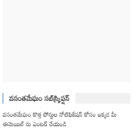
వసంతమేఘం సబ్‌స్క్రిప్షన్
వసంతమేఘం కొత్త పోస్టుల నోటిఫికేషన్ కోసం ఇక్కడ మీ
ఈమెయిల్ ను ఎంటర్ చేయండి