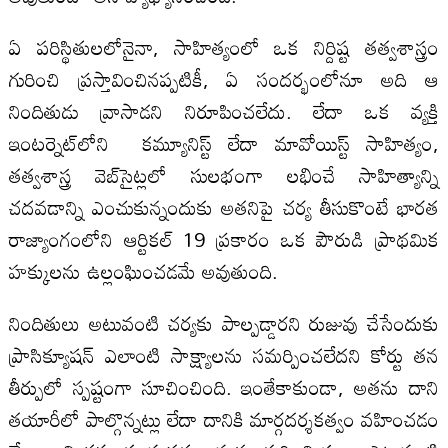
ఏ పరిస్థితులలోనైనా, సాహిత్యంలో ఒక నిర్దిష్ట తత్వశాస్త్రం
గురించి ప్రస్తావించినప్పటికీ, ఏ సందర్భంలోనూ అది ఆ
నిందితుడు వ్రాసాడని నిరూపించలేదు. లేదా ఒక వ్యక్తి
ఇంటర్నెట్‌లోని కమ్యూనిస్ట్ లేదా మావోయిస్ట్ సాహిత్యం,
తత్వశాస్త్ర వెబ్‌సైట్లలో సులభంగా లభించే సాహిత్యాన్ని
చదవడాన్ని ఎంచుకున్నందుకు అతనిపై చర్య తీసుకొంటే భారత
రాజ్యాంగంలోని ఆర్టికల్ 19 ప్రకారం ఒక పౌరుడి ప్రాథమిక
హక్కులను ఉల్లంఘించడమే అవుతుంది.
నిందితులు అటువంటి చర్యకు పాల్పడ్డారని రుజువు చేసేందుకు
ప్రాసిక్యూషన్ ఎలాంటి సాక్ష్యాలను సమర్పించలేదని కోర్టు తన
తీర్పులో స్పష్టంగా సూచించింది. ఇంతేకాకుండా, అతను దాని
తయారీలో పాల్గొన్నట్లు లేదా దానికి మార్గదర్శకత్వం వహించడం