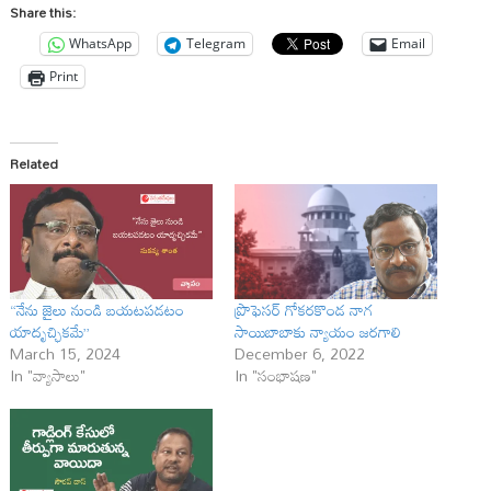
Share this:
WhatsApp
Telegram
Email
Print
Related
“నేను జైలు నుండి బయటపడటం
ప్రొఫెసర్ గోకరకొండ నాగ
యాదృచ్ఛికమే”
సాయిబాబాకు న్యాయం జరగాలి
March 15, 2024
December 6, 2022
In "వ్యాసాలు"
In "సంభాషణ"