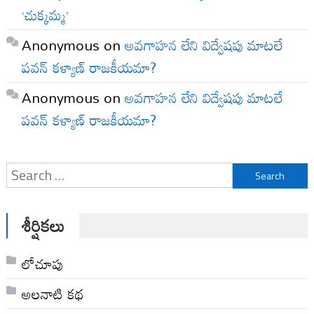
‘చుక్కమ్మ’
Anonymous
on
అవగాహన లేని విద్వేషపు మాటలే
పవన్ కళ్యాణ్ రాజకీయమా?
Anonymous
on
అవగాహన లేని విద్వేషపు మాటలే
పవన్ కళ్యాణ్ రాజకీయమా?
Search
for:
శీర్షికలు
లోచూపు
అల‌నాటి క‌థ‌