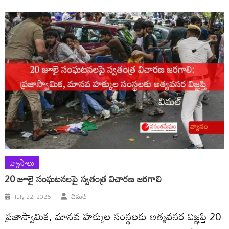
వ్యాసాలు
20 జూలై సంఘటనలపై స్వతంత్ర విచారణ జరగాలి
July 22, 2026
విమల్
ప్రజాస్వామిక, మానవ హక్కుల సంస్థలకు అత్యవసర విజ్ఞప్తి 20