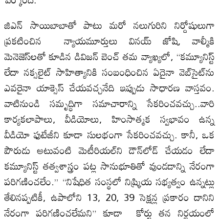
జిఎన్ సాయిబాబాతో పాటు మరో నలుగురిని నిర్దోషులుగా
ప్రకటించిన న్యాయమూర్తులు వినయ్ జోషి, వాల్మీకి
మెనెజెస్‌లతో కూడిన డివిజన్ బెంచ్ తమ వ్యాఖ్యలో, “కమ్యూనిస్ట్
లేదా నక్సలైట్ సాహిత్యానికి సంబంధించిన ఏదైనా వెబ్‌సైట్‌ను
ఎవరైనా యాక్సెస్ చేయవచ్చనేది ఇప్పుడు సాధారణ వాస్తవం.
వాటినుండి సమృద్ధిగా సమాచారాన్ని సేకరించవచ్చు..వారి
కార్యకలాపాలు, వీడియోలు, హింసాత్మక స్వభావం ఉన్న
వీడియో ఫుటేజీని కూడా సులభంగా సేకరించవచ్చు. కానీ, ఒక
పౌరుడు అటువంటి మెటీరియల్‌ని డౌన్‌లోడ్ చేయడం లేదా
కమ్యూనిస్ట్ తత్వశాస్త్రం పట్ల సానుభూతితో వుండడాన్ని నేరంగా
పరిగణించలేం.” “నిషేధిత సంస్థలో నిష్క్రియ సభ్యత్వం ఉన్నట్లు
తేలినప్పటికీ, ఉపాలోని 13, 20, 39 సెక్షన్ల ప్రకారం దానిని
నేరంగా పరిగణించలేమని” కూడా కోర్టు తన నిర్ణయంలో