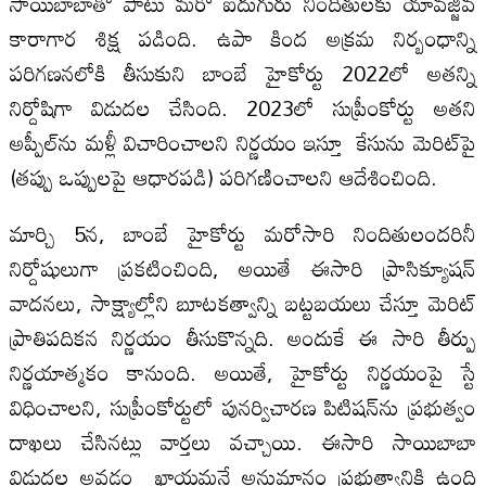
సాయిబాబాతో పాటు మరో ఐదుగురు నిందితులకు యావజ్జీవ
కారాగార శిక్ష పడింది. ఉపా కింద అక్రమ నిర్బంధాన్ని
పరిగణనలోకి తీసుకుని బాంబే హైకోర్టు 2022లో అతన్ని
నిర్దోషిగా విడుదల చేసింది. 2023లో సుప్రీంకోర్టు అతని
అప్పీల్‌ను మళ్లీ విచారించాలని నిర్ణయం ఇస్తూ కేసును మెరిట్‌పై
(తప్పు ఒప్పులపై ఆధారపడి) పరిగణించాలని ఆదేశించింది.
మార్చి 5న, బాంబే హైకోర్టు మరోసారి నిందితులందరినీ
నిర్దోషులుగా ప్రకటించింది, అయితే ఈసారి ప్రాసిక్యూషన్
వాదనలు, సాక్ష్యాల్లోని బూటకత్వాన్ని బట్టబయలు చేస్తూ మెరిట్
ప్రాతిపదికన నిర్ణయం తీసుకొన్నది. అందుకే ఈ సారి తీర్పు
నిర్ణయాత్మకం కానుంది. అయితే, హైకోర్టు నిర్ణయంపై స్టే
విధించాలని, సుప్రీంకోర్టులో పునర్విచారణ పిటిషన్‌ను ప్రభుత్వం
దాఖలు చేసినట్లు వార్తలు వచ్చాయి. ఈసారి సాయిబాబా
విడుదల అవడం ఖాయమనే అనుమానం ప్రభుత్వానికి ఉంది