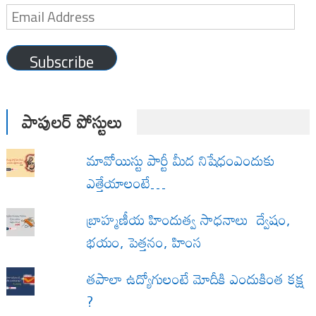
Email
Address
Subscribe
పాపులర్ పోస్టులు
మావోయిస్టు పార్టీ మీద నిషేధంఎందుకు
ఎత్తేయాలంటే…
బ్రాహ్మణీయ హిందుత్వ సాధనాలు ద్వేషం,
భయం, పెత్తనం, హింస
త‌పాలా ఉద్యోగులంటే మోదీకి ఎందుకింత కక్ష
?