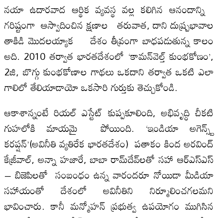
నయా ఉదారవాద ఆర్థిక వ్యవస్థ వల్ల కలిగిన ఆనందాన్ని
గరిష్టంగా ఆస్వాదించిన క్షణాల తరువాత, దాని దుష్ప్రభావాల
తాకిడి మొదలయ్యాక దేశం తీవ్రంగా బాధపడుతున్న కాలం
అది. 2010 తర్వాత భారతదేశంలో ‘కామన్‌వెల్త్ కుంభకోణం’,
2జి, బొగ్గు కుంభకోణాల గాథలు ఒకదాని తర్వాత ఒకటి ఎలా
గాలిలో తేలియాడాయో ఒకసారి గుర్తుకు తెచ్చుకోండి.
ఆకాశాన్నంటే రియల్ ఎస్టేట్ కుప్పకూలింది, అభివృద్ధి చీకటి
గుహలోకి మాయమై పోయింది. ‘ఇండియా అగెన్స్ట్
కరప్షన్’(అవినీతి వ్యతిరేక భారతదేశం) పతాకం కింద అరవింద్
కేజ్రీవాల్, అన్నా హజారే, బాబా రామ్‌దేవ్‌లతో సహా ఆర్ఎస్ఎస్
– బిజెపిలతో సంబంధం ఉన్న వారందరూ నోయిడా మీడియా
సహాయంతో దేశంలో అవినీతిని నిర్మూలించగలమని
భావించారు. కానీ మన్మోహన్ ప్రభుత్వ ఉపయోగం ముగిసిన