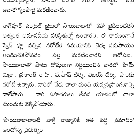
అనారోగ్యంపాలై మరణించాడు.
నాగ్‌పూర్ సెంట్రల్ జైలులో సాయిబాబాతో సహా ఖైదీలందరినీ
అత్యంత అమానవీయ పరిస్థితుల్లో ఉంచారని, ఈ కారణంగానే
స్వైన్ ఫ్లూ వచ్చిన నరోటేకి సమయానికి వైద్య సదుపాయం
అందించకపోవడం వల్ల మరణించారని ఆరోపణ.
సాయిబాబాతో పాటు దోషులుగా నిర్ణయించిన వారిలో హేమ్
మిశ్రా, ప్రశాంత్ రాహి, మహేష్ టిర్కి, విజయ్ టిర్కి, పాండు
నరోటే ఉన్నారు. వారిలో నేడు చాలా మంది యవ్వనప్రాంగణాన్ని
దాటేసారు. వారి సహచరులు జీవన యానంలో చాలా
ముందుకు వెళ్ళిపోయారు.
‘సాయిబాబాలాంటి వాళ్లే రాజ్యానికి అతి పెద్ద ప్రమాదం’
అంటోన్న ప్రభుత్వం