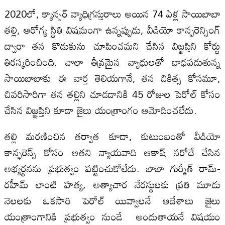
2020లో, క్యాన్సర్ వ్యాధిగ్రస్తురాలు అయిన 74 ఏళ్ల సాయిబాబా
తల్లి, ఆరోగ్య స్థితి విషమంగా ఉన్నప్పుడు, వీడియో కాన్ఫరెన్సింగ్
ద్వారా తన కొడుకును చూపించమని చేసిన విజ్ఞప్తిని కోర్టు
తిరస్కరించింది. చాలా తీవ్రమైన వ్యాధులతో బాధపడుతున్న
సాయిబాబాకు ఈ వార్త తెలియగానే, తన చికిత్స కోసమూ,
చివరిసారిగా తన తల్లిని చూడడానికి 45 రోజుల పెరోల్ కోసం
చేసిన విజ్ఞప్తిని కూడా జైలు యంత్రాంగం ఆమోదించలేదు.
తల్లి మరణించిన తర్వాత కూడా, కుటుంబంతో వీడియో
కాన్ఫరెన్స్ కోసం అతని న్యాయవాది ఆకాష్ సరోదే చేసిన
అభ్యర్థనను ప్రభుత్వం పట్టించుకోలేదు. బాబా గుర్మీత్ రామ్-
రహీమ్ లాంటి హత్య, అత్యాచార నేరస్థులకు ప్రతి మూడు
నెలలకు ఒకసారి పెరోల్ యివ్వాలనే ఆదేశాలు జైలు
యంత్రాంగానికి ప్రభుత్వం నుండే అందుతాయనే విషయం