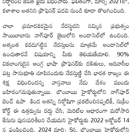
నిర్ధారించి జీవిత ఖైదు విధించారు. ఫలితంగా, మార్చి 2021లో,
కళాశాల అతనిని ప్రొఫెసర్ పదవి నుండి కూడా తొలగించింది.
చాలా ప్రమాదకరమైన నేరస్థుడని నమ్మిన ప్రభుత్వం
సాయిబాబాను నాగ్‌పూర్‌ జైలులోని అండాసెల్‌లో ఉంచింది.
అత్యంత కరడుగట్టిన నేరస్తులను మాత్రమే అండాసెల్‌లో
ఉంచుతారనే విషయాన్ని మీకు తెలియజేయాలి. 90%
వికలాంగుడైన ఆంగ్ల భాషా ప్రొఫెసర్‌కు దళితులు, ఆదివాసీల
పట్ల సానుభూతి చూపినందుకు నేరస్తుణ్ణి చేసి భారత రాజ్యం ఈ
శిక్ష విధించిందన్న వాస్తవాలు నేడు దేశం ముందు
బహిరంగమవుతున్నాయి. బొంబాయి హైకోర్టులోని నాగ్‌పూర్
బెంచ్ ఉపా కింద అతన్ని నిర్దోషిగా ప్రకటించినప్పటికీ, సుప్రీం
కోర్ట్ ఈ ఉత్తర్వును రద్దు చేసి, మెరిట్‌ల ఆధారంగా మరోసారి
కేసును పునఃపరిశీలన చేయమని హైకోర్టుకు 2022 అక్టోబర్ 14
న పంపించింది. 2024 మార్చి 5న, బొంబాయి హైకోర్టులోని