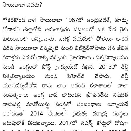
సాయిబాబా ఎవరు?
గోకరకొండ నాగ సాయిబాబా 1967లో ఆంధ్రప్రదేశ్‌, తూర్పు
గోదావరి జిల్లాలోని అమలాపురం పట్టణంలో ఒక పేద రైతు
కుటుంబంలో జన్మించారు. ఐదేళ్ల వయసులో పోలియో బారిన
పడిన సాయిబాబా చిన్నప్పటి నుంచి వీల్‌చైర్‌తోపాటు తన జీవిత
సవాళ్లను ఎదుర్కోవాల్సి వచ్చింది. హైదరాబాద్ విశ్వవిద్యాలయం
నుండి ఆంగ్లంలో పోస్ట్ గ్రాడ్యుయేట్ డిగ్రీని, 2013లో ఢిల్లీ
విశ్వవిద్యాలయం నుండి పిహెచ్‌డి చేసారు. ఢిల్లీ
యూనివర్శిటీలోని రామ్ లాల్ ఆనంద్ కళాశాలలో చాలా
సంవత్సరాలు ఆంగ్ల భాష బోధించిన ప్రొఫెసర్‌ను నిషేధిత
వామపక్ష మావోయిస్టు సంస్థతో సంబంధాలు ఉన్నాయనే
ఆరోపణతో 2014 మేనెలలో ప్రభుత్వ దర్యాప్తు సంస్థలు
అదుపులోకి తీసుకున్నాయి. 2017లో సెషన్స్ కోర్టులో దోషిగా