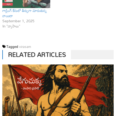
గాడ్లింగ్ కేసులో తీర్పుగా మారుతున్న
వాయిదా
September 1, 2025
In "వ్యాసాలు"
Tagged
virasam
RELATED ARTICLES