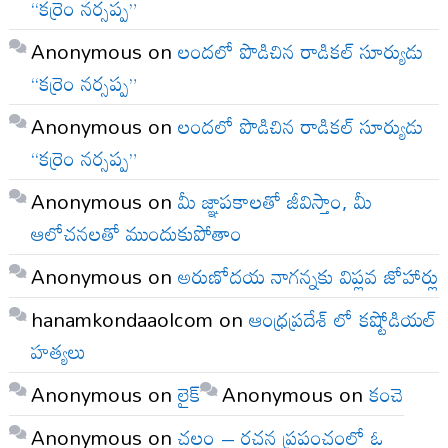
“కర్రెం నర్సప్ప”
Anonymous
on
లందలో పొడిచిన రాడికల్ సూర్యుడు
“కర్రెం నర్సప్ప”
Anonymous
on
లందలో పొడిచిన రాడికల్ సూర్యుడు
“కర్రెం నర్సప్ప”
Anonymous
on
మీ జ్ఞాపకాలతో జీవిస్తాం, మీ
ఆలోచనలతో ముందుకుపోతాం
Anonymous
on
అరుణోదయ నాగన్నకు విప్లవ జోహార్లు
hanamkondaaolcom
on
ఆంధ్రప్రదేశ్ లో కష్టోడియల్
హత్యలు
Anonymous
on
లైక్
Anonymous
on
కంచె
Anonymous
on
చలం – రచన ప్రపంచంలో ఓ