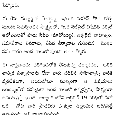
పేర్కొంది.
ఈ కేసు దర్యాప్తులో పాల్గొన్న అధికారి సుహాస్ పౌచే కోర్టు
ముందు సమర్పించిన సాక్ష్యంలో, “ఒక వెబ్‌సైట్ నిషేధిత నక్సల్
ఆలోచనలతో పాటు సీపీఐ (మావోయిస్ట్), నక్సలైట్ సాహిత్యం,
సమావేశాల వివరాలు, చేసిన తీర్మానాల గురించిన మొత్తం
సమాచారం అందుబాటులో వుంది” అని చెప్పారు.
ఈ వాస్తవాలను పరిగణనలోకి తీసుకున్న ధర్మాసనం, “ఒకరి
తాత్విక విశ్వాసాలను లేదా వారు చదివిన సాహిత్యాన్ని వారికి
వ్యతిరేకంగా, అందులోనూ ముఖ్యంగా ఆ విషయాలు
ఇంటర్నెట్‌లో సమృద్ధిగా అందుబాటులో ఉన్నప్పుడు, సాక్ష్యంగా
ఉపయోగిస్తే భారత రాజ్యాంగంలోని ఆర్టికల్ 19 పరిధిలో ఏదో
ఒక చోట వారి ప్రాథమిక హక్కుల ఉల్లంఘన జరిగినట్లే
అవుతుంది” అని వ్యాఖ్యానించింది.