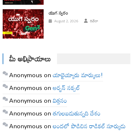
యుగ స్వ‌రం
August 2, 2026
రివేరా
మీ అభిప్రాయాలు
Anonymous
on
యాభైయ్యారు మార్కులు!
Anonymous
on
అర్బన్ నక్సల్
Anonymous
on
విత్తనం
Anonymous
on
తగులబడుతున్నది దేశం
Anonymous
on
లందలో పొడిచిన రాడికల్ సూర్యుడు