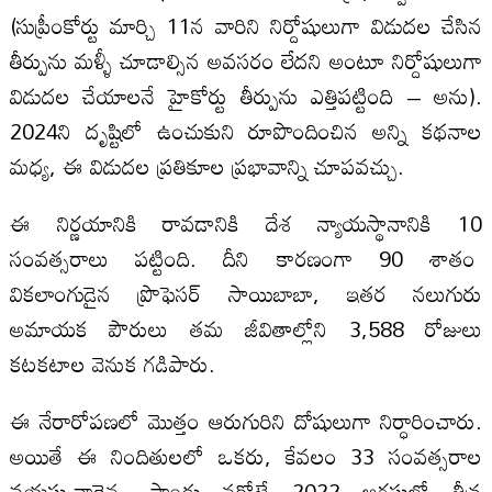
(సుప్రీంకోర్టు మార్చి 11న వారిని నిర్దోషులుగా విడుదల చేసిన
తీర్పును మళ్ళీ చూడాల్సిన అవసరం లేదని అంటూ నిర్దోషులుగా
విడుదల చేయాలనే హైకోర్టు తీర్పును ఎత్తిపట్టింది – అను).
2024ని దృష్టిలో ఉంచుకుని రూపొందించిన అన్ని కథనాల
మధ్య, ఈ విడుదల ప్రతికూల ప్రభావాన్ని చూపవచ్చు.
ఈ నిర్ణయానికి రావడానికి దేశ న్యాయస్థానానికి 10
సంవత్సరాలు పట్టింది. దీని కారణంగా 90 శాతం
వికలాంగుడైన ప్రొఫెసర్ సాయిబాబా, ఇతర నలుగురు
అమాయక పౌరులు తమ జీవితాల్లోని 3,588 రోజులు
కటకటాల వెనుక గడిపారు.
ఈ నేరారోపణలో మొత్తం ఆరుగురిని దోషులుగా నిర్ధారించారు.
అయితే ఈ నిందితులలో ఒకరు, కేవలం 33 సంవత్సరాల
వయస్సువాడైన, పాండు నరోటే 2022 ఆగస్టులో తీవ్ర