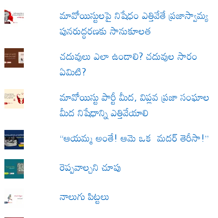
మావోయిస్టులపై నిషేధం ఎత్తివేతే ప్రజాస్వామ్య
పునరుద్ధరణకు సానుకూలత
చదువులు ఎలా ఉండాలి? చదువుల సారం
ఏమిటి?
మావోయిస్టు పార్టీ మీద, విప్లవ ప్రజా సంఘాల
మీద నిషేధాన్ని ఎత్తివేయాలి
“ఆయమ్మ అంతే! ఆమె ఒక మదర్ తెరీసా!”
రెప్పవాల్చని చూపు
నాలుగు పిట్టలు