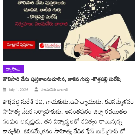
వ్యాసాలు
తొలిసారి నేను పుస్తకాలనుచూసిన, తాకిన గుర్తు -కొత్తపల్లి సురేష్
July 1, 2026
పలమనేరు బాలాజీ
కొత్తపల్లి సురేశ్ కవి, గాయకుడు,ఉపాధ్యాయుడు, కవిసమ్మేళనం
సాహిత్య వేదిక నిర్వాహకుడు, అనంతపురం జిల్లా రచయితల
సంఘం అద్యక్షుడు. తన విద్యార్థులతో కవిత్వం రాయిస్తున్న
కార్యశీలి. కవిసమ్మేళనం సాహిత్య వేదిక ఫేస్ బుక్ గ్రూప్ లో