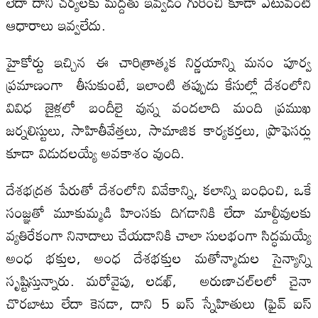
లేదా దాని చర్యలకు మద్దతు ఇవ్వడం గురించి కూడా ఎటువంటి
ఆధారాలు ఇవ్వలేదు.
హైకోర్టు ఇచ్చిన ఈ చారిత్రాత్మక నిర్ణయాన్ని మనం పూర్వ
ప్రమాణంగా తీసుకుంటే, ఇలాంటి తప్పుడు కేసుల్లో దేశంలోని
వివిధ జైళ్లలో బందీలై వున్న వందలాది మంది ప్రముఖ
జర్నలిస్టులు, సాహితీవేత్తలు, సామాజిక కార్యకర్తలు, ప్రొఫెసర్లు
కూడా విడుదలయ్యే అవకాశం వుంది.
దేశభద్రత పేరుతో దేశంలోని వివేకాన్ని, కలాన్ని బంధించి, ఒకే
సంజ్ఞతో మూకుమ్మడి హింసకు దిగడానికి లేదా మాల్దీవులకు
వ్యతిరేకంగా నినాదాలు చేయడానికి చాలా సులభంగా సిద్ధమయ్యే
అంధ భక్తుల, అంధ దేశభక్తుల మతోన్మాదుల సైన్యాన్ని
సృష్టిస్తున్నారు. మరోవైపు, లడఖ్, అరుణాచల్‌లలో చైనా
చొరబాటు లేదా కెనడా, దాని 5 ఐస్ స్నేహితులు (ఫైవ్ ఐస్