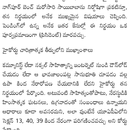
నాగ్‌పూర్ బెంచ్ మరోసారి సాయిబాబాను నిర్దోషిగా ప్రకటిస్తూ,
తన నిర్ణయంలో అనేక ముఖ్యమైన విషయాలు చెప్పింది.
పెండింగ్‌లో ఉన్న అనేక ఇతర కేసుల్లో ఈ నిర్ణయం ఒక
పూర్వప్రమాణంగా (ప్రిసిడెంట్) మారవచ్చు.
హైకోర్టు చారిత్రాత్మక తీర్పులోని ముఖ్యాంశాలు
కమ్యూనిస్ట్ లేదా నక్సల్ సాహిత్యాన్ని ఇంటర్నెట్ నుండి డౌన్‌లోడ్
చేయడం లేదా ఆ భావజాలంపట్ల సానుభూతి చూపడం వల్ల
ఉపా కింద నేరారోపణ చేయడానికి లేదని హైకోర్టు తన
నిర్ణయంలో పేర్కొంది. అటువంటి సాహిత్యంతోపాటు, నేరస్థుడికి
హింసాత్మక ఘటనలు, ఉగ్రవాదంతో సంబంధాలు ఉన్నాయని
ఆధారాలు కూడా అవసరమని, అలా వుంటేనే యూఏపీఏలోని
సెక్షన్ 13, 40, 39 కింద నేరంగా పరిగణించవచ్చు అని కోర్టు
పేర్కొంది.