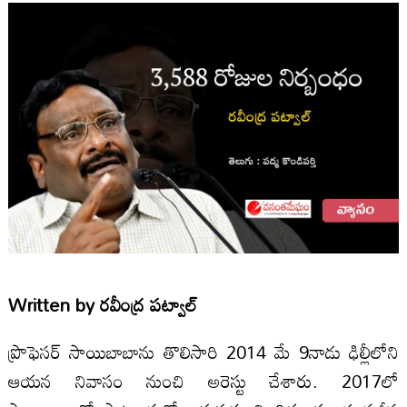
Written by
రవీంద్ర పట్వాల్
ప్రొఫెసర్ సాయిబాబాను తొలిసారి 2014 మే 9నాడు ఢిల్లీలోని
ఆయన నివాసం నుంచి అరెస్టు చేశారు. 2017లో