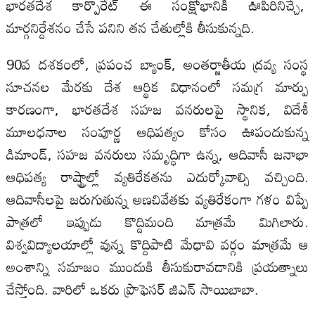
భారతదేశ కార్పొరేట్ ఈ సంక్షోభానికి ఊపిరినిచ్చే,
మార్గనిర్దేశనం చేసే పనిని తన చేతుల్లోకి తీసుకున్నది.
90వ దశకంలో, ప్రపంచ బ్యాంక్, అంతర్జాతీయ ద్రవ్య సంస్థ
సూచనల మేరకు దేశ ఆర్థిక విధానంలో సమగ్ర మార్పు
కారణంగా, భారతదేశ సహజ వనరులపై స్థానిక, విదేశీ
మూలధనాల సంపూర్ణ ఆధిపత్యం కోసం ఊపందుకున్న
డిమాండ్, సహజ వనరులు సమృద్ధిగా ఉన్న, ఆదివాసీ జనాభా
ఆధిపత్య రాష్ట్రాల్లో వ్యతిరేకతను ఎదుర్కోవాల్సి వచ్చింది.
ఆదివాసీలపై జరుగుతున్న అణచివేతకు వ్యతిరేకంగా గళం విప్పే
పాత్రలో ఇప్పుడు కొద్దిమంది మాత్రమే మిగిలారు.
విశ్వవిద్యాలయాల్లో వున్న కొద్దిపాటి మేధావి వర్గం మాత్రమే ఆ
అంశాన్ని సమాజం ముందుకి తీసుకురావడానికి ప్రయత్నాలు
చేస్తోంది. వారిలో ఒకరు ప్రొఫెసర్ జిఎన్ సాయిబాబా.