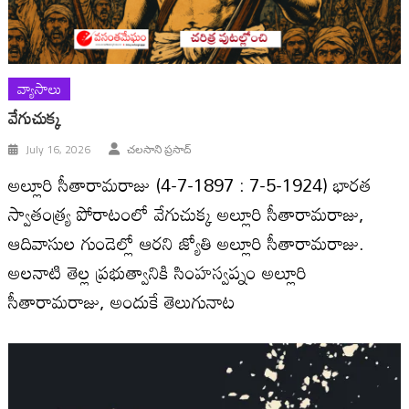
వ్యాసాలు
వేగుచుక్క
July 16, 2026
చలసాని ప్రసాద్‌
అల్లూరి సీతారామరాజు (4-7-1897 : 7-5-1924) భారత
స్వాతంత్ర్య పోరాటంలో వేగుచుక్క అల్లూరి సీతారామరాజు,
ఆదివాసుల గుండెల్లో ఆరని జ్యోతి అల్లూరి సీతారామరాజు.
అలనాటి తెల్ల ప్రభుత్వానికి సింహస్వప్నం అల్లూరి
సీతారామరాజు, అందుకే తెలుగునాట