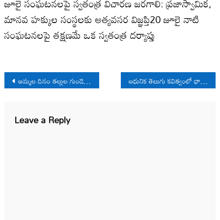
జూలై సంఘటనలపై స్వతంత్ర విచారణ జరగాలి: ప్రజాస్వామిక,
మానవ హక్కుల సంస్థలకు అత్యవసర విజ్ఞప్తి20 జూలై నాటి
సంఘటనలపై తక్షణమే ఒక స్వతంత్ర దర్యాప్తు
Post
అమ్మల దినం తల్లుల గుండెకోత
ఆధునిక తెలుగు కవిత్వంలో భాష
navigation
Leave a Reply