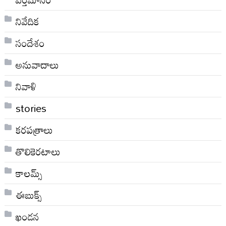
నివేదిక
సందేశం
అనువాదాలు
నివాళి
stories
కరపత్రాలు
తొలికెరటాలు
కాలమ్స్
ఈబుక్స్
ఖండన