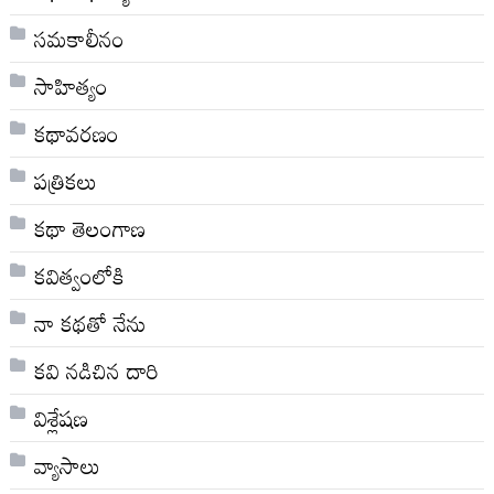
సమకాలీనం
సాహిత్యం
కథావరణం
పత్రికలు
కథా తెలంగాణ
కవిత్వంలోకి
నా క‌థ‌తో నేను
కవి నడిచిన దారి
విశ్లేషణ
వ్యాసాలు