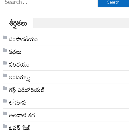
Search
for:
శీర్షికలు
సంపాదకీయం
కథలు
పరిచయం
ఇంటర్వ్యూ
గెస్ట్ ఎడిటోరియల్
లోచూపు
అల‌నాటి క‌థ‌
ఓపన్ పేజ్