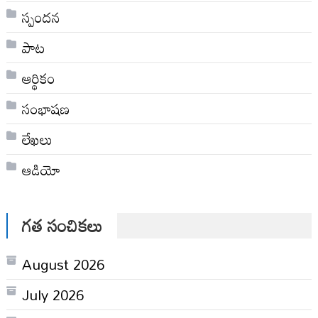
స్పందన
పాట
ఆర్థికం
సంభాషణ
లేఖలు
ఆడియో
గత సంచికలు
August 2026
July 2026