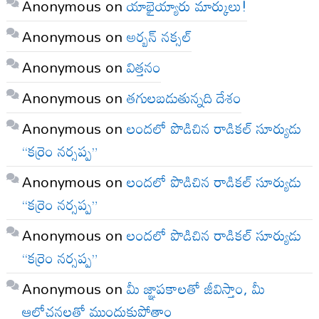
Anonymous
on
యాభైయ్యారు మార్కులు!
Anonymous
on
అర్బన్ నక్సల్
Anonymous
on
విత్తనం
Anonymous
on
తగులబడుతున్నది దేశం
Anonymous
on
లందలో పొడిచిన రాడికల్ సూర్యుడు
“కర్రెం నర్సప్ప”
Anonymous
on
లందలో పొడిచిన రాడికల్ సూర్యుడు
“కర్రెం నర్సప్ప”
Anonymous
on
లందలో పొడిచిన రాడికల్ సూర్యుడు
“కర్రెం నర్సప్ప”
Anonymous
on
మీ జ్ఞాపకాలతో జీవిస్తాం, మీ
ఆలోచనలతో ముందుకుపోతాం