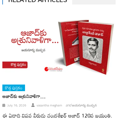
కొత్త పుస్తకం
ఆజాద్‍కు అశ్రునివాళిగా…
and
July 16, 2026
vasantha megham
జయసూర్య ముప్పన
ఈ ఏడాది విప్లవ వీరుడు చంద్రశేఖర్ ఆజాద్ 120వ జయంతి.