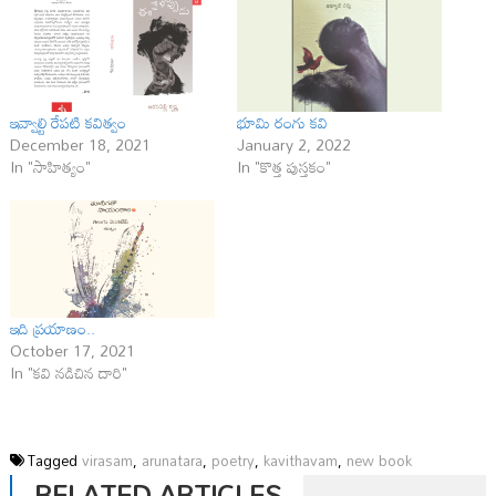
ఇవ్వాల్టి రేపటి కవిత్వం
భూమి రంగు కవి
December 18, 2021
January 2, 2022
In "సాహిత్యం"
In "కొత్త పుస్తకం"
ఇది ప్ర‌యాణం..
October 17, 2021
In "కవి నడిచిన దారి"
Tagged
virasam
,
arunatara
,
poetry
,
kavithavam
,
new book
RELATED ARTICLES