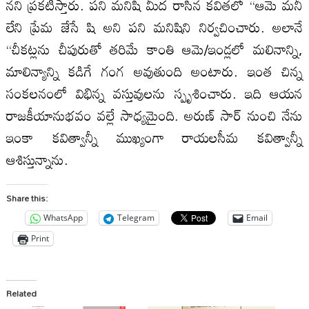
నని ప్రకటిస్తారు. పని మనిషి మీద రాసిన కవితలో “ఆమె మనీ
లేని ప్రేమ జేసే షి అని పని మనిషిని నిర్వచించారు. అలానే
“చీకట్లను చీపురుతో తరిమే కాంతి ఆమె/ఇండ్లలో మలినాన్ని,
మాలిన్యాన్ని కడిగే గంగ అవుతుంది అంటారు. ఇంత చిన్న
సంకలనంలో విభిన్న వస్తువులను స్పృశించారు. ఇది ఆయన
రాజకీయానుభవం వల్లే సాధ్యమైంది. అరుణ్ సార్ నుంచి నేను
ఇంకా కవిత్వాన్నీ ముఖ్యంగా రాయలసీమ కవిత్వాన్నీ
ఆశిస్తున్నాను.
Share this:
WhatsApp
Telegram
Email
Print
Related