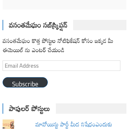
వసంతమేఘం సబ్‌స్క్రిప్షన్
వసంతమేఘం కొత్త పోస్టుల నోటిఫికేషన్ కోసం ఇక్కడ మీ
ఈమెయిల్ ను ఎంటర్ చేయండి
Email
Address
Subscribe
పాపులర్ పోస్టులు
మావోయిస్టు పార్టీ మీద నిషేధంఎందుకు