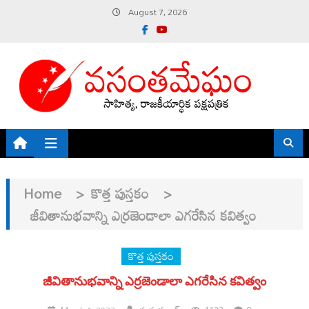
Skip
August 7, 2026
to
content
Home
>
కొత్త పుస్తకం
>
జీవితానుభవాన్ని ఎర్రజెండాలా ఎగరేసిన కవిత్వం
కొత్త పుస్తకం
జీవితానుభవాన్ని ఎర్రజెండాలా ఎగరేసిన కవిత్వం