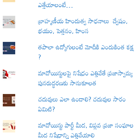
ఎత్తేయాలంటే…
బ్రాహ్మణీయ హిందుత్వ సాధనాలు ద్వేషం,
భయం, పెత్తనం, హింస
త‌పాలా ఉద్యోగులంటే మోదీకి ఎందుకింత కక్ష
?
మావోయిస్టులపై నిషేధం ఎత్తివేతే ప్రజాస్వామ్య
పునరుద్ధరణకు సానుకూలత
చదువులు ఎలా ఉండాలి? చదువుల సారం
ఏమిటి?
మావోయిస్టు పార్టీ మీద, విప్లవ ప్రజా సంఘాల
మీద నిషేధాన్ని ఎత్తివేయాలి