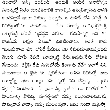
ఉంచాలో అన్ని ఉంచింది. అందుకే ఆయన అనారోగ్యం
సమస్యల్లో సైతం యువతరానికి కావాల్సిన ఆత్మవిశ్వాసపు టానిక్
అందిస్తూనే ఇంకా చురుగ్గా ఉన్నాడు. ఆ టాపిక్ లోని ఎఫెక్ట్ ఈ
కవిత్వంలోనూ చూడగలం. “నేను కలాన్నే కాదు,కర్షకుణ్ణి,
కార్మీకుణ్ణి దోపిడీ వ్యవస్థని పెకలించే గునపాన్ని” అని తన
రాజకీయ లక్ష్యం ఏమిటో ప్రకటించాడు. అంతే కాదు
“కులమతాలు లేని, దోపిడీ పీడనలు లేని సమసమాజావిష్కరణకు
వెలుగు చూపే రేపటి సూర్యూణ్ణి నేను,అవును,నేను రోహిత్
వేములను, ఢిల్లీపై రేపు ఎగరబోయే జెండాను నేనే” అలాగే వివి,
సాయిబాబా ల ఖైదు కు వ్యతిరేకంగా రాసిన కవితల్లో అటు
రాజ్యాన్నీ, ఇటు రాజ్యం కనుసన్నల్లో పని చేస్తున్న న్యాయ
వ్యవస్దనీ నిలదీశారు. నేనెపుడూ స్వేచ్ఛా జీవినే అనే కవితలో ” నీ
హిందూత్వ ఫాసిస్టు భూగర్భంలో నన్ను బంధించాలనుకోకు,
సామ్యవాద లావానై నిన్ను ముంచెత్తుతా, జనం నిండా విస్తరిస్తా”