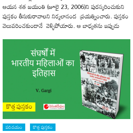
ఆయన శత జయంతి (జూలై 23, 2006)ని పురస్కరించుకుని
పుస్తకం తీసుకురావాలని నిర్మలానంద ప్రయత్నించారు. పుస్తకం
వెలువరించకుండానే వెళ్ళిపోయారు. ఆ బాధ్యతను ఇప్పుడు
పరిచయం
కొత్త పుస్తకం