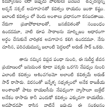
కమ్యూనిజం లేదా ఇప్పుడు పాలకులు పదేపదే ఉఛ్ఛరిస్తున్న
అర్బన్ నక్సల్ అవగాహనతో కవిత్వం రాయడం ఇంకా కష్టం.
ఇలాంటి కవిత్వం లో రెండు అంశాలు ప్రధానంగా కనబడతాయి.
నేరుగా ప్రజాపోరాటాలతో, జనజీవితంతో సంబంధం
ఉండడమూ, వాటి రూప సారాలను మార్క్సిజం ఆధారంగా
అర్థం చేసుకునే చారిత్రక అవగాహన కలిగి ఉండడమూ. నేను
చూసిన, పరిచయమున్న ఇలాంటి పెద్దలలో అరుణ్ సార్ ఒకరు.
తాను నమ్మిన విప్లవ పంధా నుంచి, ఈ సుదీర్ఘ జీవన
ప్రయాణంలో ఇసుమంత కూడా పక్కకు ఒరగని నేపధ్యం నుంచి
ఎలాంటి కవిత్వం ఆశించగలమో అలాంటి కవిత్వమే అరుణ్
సార్ రాసారు. విరసంతో ఇన్నేళ్ళ సభ్యత్వంలో అనేక రాజకీయ
అంశాలతో పాటు రాయలసీమ నేపధ్యంగా వ్యాసాలూ బుక్లేట్
అనేకం రాసారు కానీ ఎందుకో కవిత్వం ఎక్కువగా రాయలేదు.
అడపాదడపా రాసిన వాటినే ఇప్పుడు ఈ సంకలనం