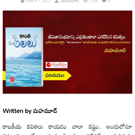
1122
0
March 1, 2023
మహమూద్
Written by
మహమూద్
రాజకీయ కవితలు రాయడం చాలా కష్టం. అందులోనూ