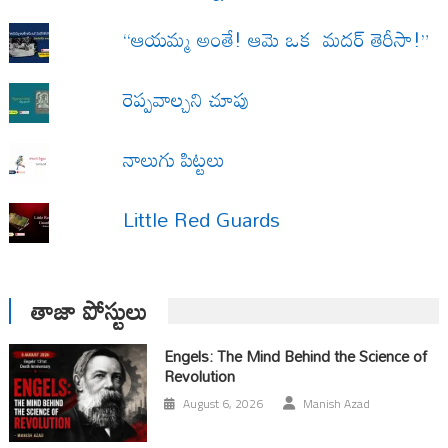
“ఆయమ్మ అంతే! ఆమె ఒక మదర్ తెరీసా!”
రెప్పవాల్చని చూపు
నాలుగు పిట్టలు
Little Red Guards
తాజా పోస్టులు
Engels: The Mind Behind the Science of
Revolution
August 6, 2026
Manish Azad