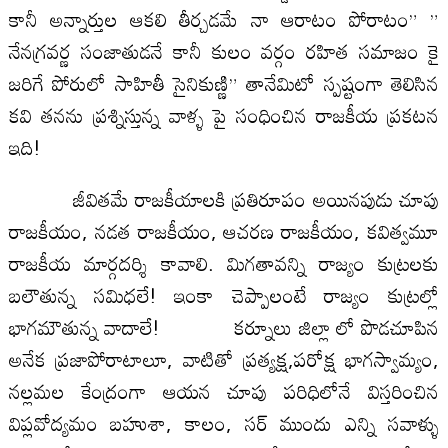
కానీ అన్నార్తుల ఆకలి తీర్చడమే నా ఆరాటం పోరాటం” ”
నేనగ్రవర్ణ సంజాతుడనే కానీ కులం వర్గం రహిత సమాజం కై
జరిగే పోరులో సాహితీ సైనికుణ్ణి” తానేమిటో స్పష్టంగా తెలిసిన
కవి తనను ప్రశ్నిస్తున్న వాళ్ళ పై సంధించిన రాజకీయ ప్రకటన
ఇది!
జీవితమే రాజకీయాలకి ప్రతిరూపం అయినపుడు చూపు
రాజకీయం, నడత రాజకీయం, ఆచరణ రాజకీయం, కవిత్వమూ
రాజకీయ మార్గదర్శి కావాలి. మిగతావన్ని రాజ్యం కుట్రలకు
బలౌతున్న సమిధలే! ఇంకా చెప్పాలంటే రాజ్యం కుట్రల్లో
భాగమౌతున్న వాదాలే! కర్నూలు జిల్లా లో పొడచూపిన
అనేక ప్రజాపోరాటాలూ, వాటితో ప్రత్యక్ష,పరోక్ష భాగస్వామ్యం,
నల్లమల కేంద్రంగా ఆయన చూపు పరిధిలోనే విస్తరించిన
విప్లవోద్యమం బహుశా, కాలం, సర్ ముందు ఎన్ని సవాళ్ళు