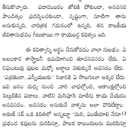
తీసుకొచ్చారు. పదాడంబరం జోలికి పోకుండా, అనవసర
పాండిత్యం ప్రదర్శించకుండా, స్పష్టంగా, సూటిగా తాను
అనుకున్నది, చారిత్రక గమనంలో ఉన్నది, తన రాజకీయ
జీవితానుభవం గీటురాయి గా రాయబడ్డ కవిత్వం ఇది.
ఈ కవిత్వాన్ని అర్థం చేసుకోవడం చాలా సులభం. ఏ
అలంకార శాస్త్రాలనీ ఉపయోగించి తూచనవసరం లేదు. ఏ
నిఘంటువు పుటల మధ్యో అర్థాలు వెతుక్కునే అవసరం లేదు.
“ఎర్రజెండా..ఎన్నీయలకు” నిజానికి ఏ సొబగులూ అక్కర లేదు.
ఇవి జనం మధ్య నుంచి ,వారి బాధల్లోంచి, ఆకాంక్షల్లోంచి
పెల్లుబికిన పదాలు. వాటిని మసిపూసి మారేడు కాయ చేయడం
అనవసరం. అవసరం అనుకునే వాళ్ళను అలా వొదిలేద్దాం.
అరుణ్ సర్ ఒక కవితలో అన్నట్టూ “మరి, ఏంజేయాలి నేనూ!?
ప్రభంద కవులను మరిపిస్తూ, పాలక రాబందులను మురిపిస్తూ