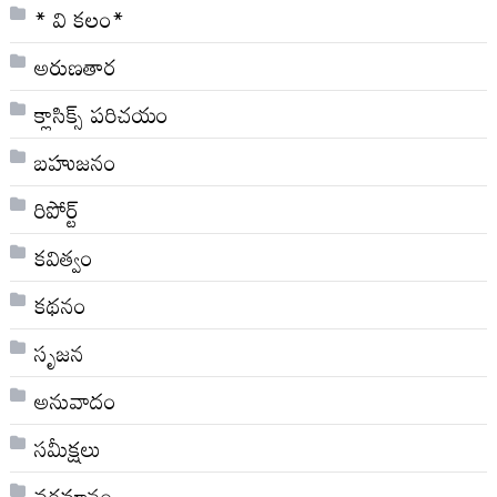
* వి క‌లం*
అరుణతార
క్లాసిక్స్ ప‌రిచ‌యం
బహుజనం
రిపోర్ట్
కవిత్వం
కథనం
సృజన
అనువాదం
సమీక్షలు
వర్తమానం