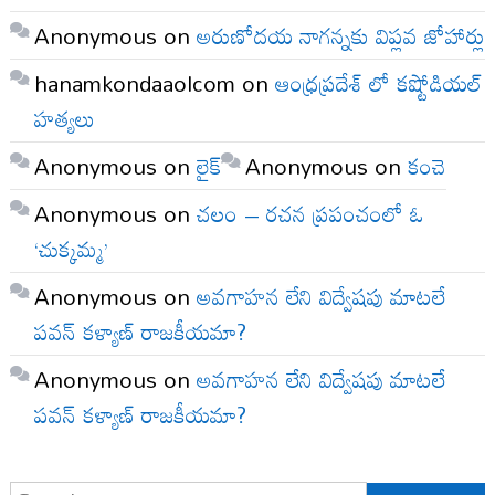
Anonymous
on
అరుణోదయ నాగన్నకు విప్లవ జోహార్లు
hanamkondaaolcom
on
ఆంధ్రప్రదేశ్ లో కష్టోడియల్
హత్యలు
Anonymous
on
లైక్
Anonymous
on
కంచె
Anonymous
on
చలం – రచన ప్రపంచంలో ఓ
‘చుక్కమ్మ’
Anonymous
on
అవగాహన లేని విద్వేషపు మాటలే
పవన్ కళ్యాణ్ రాజకీయమా?
Anonymous
on
అవగాహన లేని విద్వేషపు మాటలే
పవన్ కళ్యాణ్ రాజకీయమా?