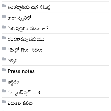
అంతర్జాతీయ చిత్ర సమీక్ష
కారా స్మృతిలో
మీరీ పుస్తకం చదివారా ?
దండకారణ్య సమయం
“మెట్రో జైలు” కథలు
గల్పిక
Press notes
ఆర్ధికం
హస్బెండ్ స్టిచ్ – 3
ఎరుకల కథలు