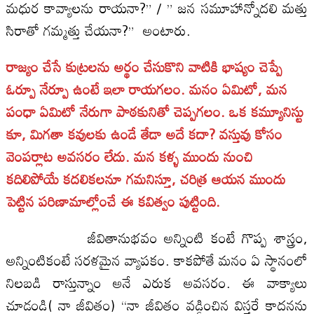
మధుర కావ్యాలను రాయనా?” / ” జన సమూహాన్నోదలి మత్తు
సిరాతో గమ్మత్తు చేయనా?” అంటారు.
రాజ్యం చేసే కుట్రలను అర్థం చేసుకొని వాటికి భాష్యం చెప్పే
ఓర్పూ నేర్పూ ఉంటే ఇలా రాయగలం. మనం ఏమిటో, మన
పంధా ఏమిటో నేరుగా పాఠకునితో చెప్పగలం. ఒక కమ్యూనిస్టు
కూ, మిగతా కవులకు ఉండే తేడా అదే కదా? వస్తువు కోసం
వెంపర్లాట అవసరం లేదు. మన కళ్ళ ముందు నుంచి
కదిలిపోయే కదలికలనూ గమనిస్తూ, చరిత్ర ఆయన ముందు
పెట్టిన పరిణామాల్లోంచే ఈ కవిత్వం పుట్టింది.
జీవితానుభవం అన్నింటి కంటే గొప్ప శాస్త్రం,
అన్నింటికంటే సరళమైన వ్యాపకం. కాకపోతే మనం ఏ స్థానంలో
నిలబడి రాస్తున్నాం అనే ఎరుక అవసరం. ఈ వాక్యాలు
చూడండి( నా జీవితం) “నా జీవితం వడ్డించిన విస్తరే కాదనను