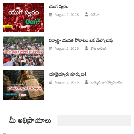
యుగ స్వ‌రం
August 2, 2026
రివేరా
విద్యార్థి- యువత పోరాటం ఒక మేల్కొలుపు
August 2, 2026
కోట ఆనంద్
యాభైయ్యారు మార్కులు!
August 2, 2026
బమ్మిడి జగదీశ్వరరావు
మీ అభిప్రాయాలు