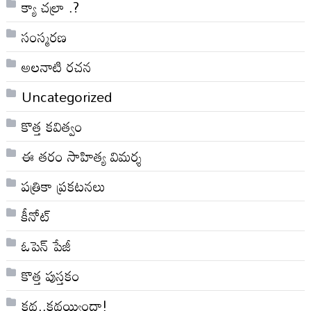
క్యా చల్రా .?
సంస్మరణ
అలనాటి రచన
Uncategorized
కొత్త కవిత్వం
ఈ తరం సాహిత్య విమర్శ
పత్రికా ప్రకటనలు
కీనోట్
ఓపెన్ పేజీ
కొత్త పుస్తకం
కథ..కథయ్యిందా!