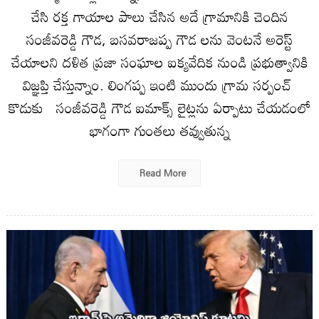
చేసి రక్త గాయాల పాలు చేసిన అదే గ్రామానికి చెందిన
సంజీవరెడ్డి గౌడ, బసవరాజప్ప గౌడ లను వెంటనే అరెస్ట్
చేయాలని దళిత ప్రజా సంఘాల ఐక్యవేదిక నుండి ప్రభుత్వానికి
విజ్ఞప్తి చేస్తున్నాం. లింగప్ప ఇంటి ముందు గ్రామ సర్పంచ్
కొడుకు సంజీవరెడ్డి గౌడ ఐమాక్స్ లైట్లను ఏర్పాటు చేయడంలో
భాగంగా గుంతలు తవ్వుతున్న
Read More