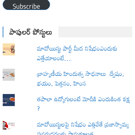
Subscribe
పాపులర్ పోస్టులు
మావోయిస్టు పార్టీ మీద నిషేధంఎందుకు
ఎత్తేయాలంటే…
బ్రాహ్మణీయ హిందుత్వ సాధనాలు ద్వేషం,
భయం, పెత్తనం, హింస
త‌పాలా ఉద్యోగులంటే మోదీకి ఎందుకింత కక్ష
?
మావోయిస్టులపై నిషేధం ఎత్తివేతే ప్రజాస్వామ్య
పునరుద్ధరణకు సానుకూలత