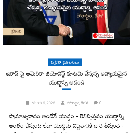
పత్రికా ప్రకటనలు
ఇరాన్ పై అమెరికా జియోనిస్ట్ కూటమి చేస్తున్న అన్యాయమైన
యుద్ధాన్ని ఆపండి
0
March 6, 2026
పోరాట్టం, కేర‌ళ
సామ్రాజ్యవాదం అంటేనే యుద్ధం - లెనిన్విప్లవం యుద్ధాన్ని
అంతం చేస్తుంది లేదా యుద్ధమే విప్లవానికి దారి తీస్తుంది -