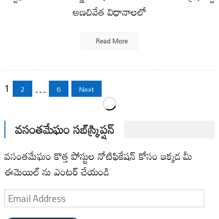
అణచివేత విధానాలలో
Read More
Posts
1
…
2
6
Next
pagination
వసంతమేఘం సబ్‌స్క్రిప్షన్
వసంతమేఘం కొత్త పోస్టుల నోటిఫికేషన్ కోసం ఇక్కడ మీ
ఈమెయిల్ ను ఎంటర్ చేయండి
Email
Address