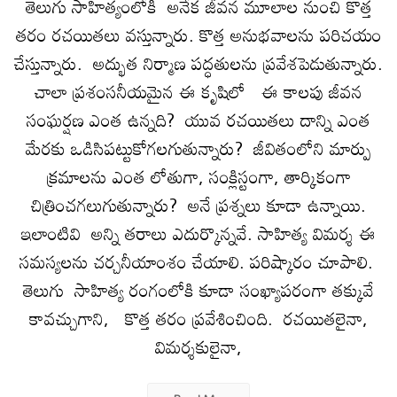
తెలుగు సాహిత్యంలోకి అనేక జీవ‌న మూలాల నుంచి కొత్త
త‌రం ర‌చ‌యిత‌లు వ‌స్తున్నారు. కొత్త అనుభ‌వాలను ప‌రిచ‌యం
చేస్తున్నారు. అద్భుత నిర్మాణ ప‌ద్ధ‌తుల‌ను ప్ర‌వేశ‌పెడుతున్నారు.
చాలా ప్ర‌శంస‌నీయ‌మైన ఈ కృషిలో ఈ కాలపు జీవ‌న
సంఘ‌ర్ష‌ణ ఎంత ఉన్న‌ది? యువ ర‌చ‌యిత‌లు దాన్ని ఎంత
మేర‌కు ఒడిసిపట్టుకోగ‌ల‌గుతున్నారు? జీవితంలోని మార్పు
క్ర‌మాల‌ను ఎంత లోతుగా, సంక్లిస్టంగా, తార్కికంగా
చిత్రించ‌గ‌లుగుతున్నారు? అనే ప్ర‌శ్నలు కూడా ఉన్నాయి.
ఇలాంటివి అన్ని త‌రాలు ఎదుర్కొన్న‌వే. సాహిత్య విమ‌ర్శ ఈ
స‌మ‌స్య‌ల‌ను చ‌ర్చ‌నీయాంశం చేయాలి. ప‌రిష్కారం చూపాలి.
తెలుగు సాహిత్య రంగంలోకి కూడా సంఖ్యాప‌రంగా త‌క్కువే
కావ‌చ్చుగాని, కొత్త తరం ప్రవేశించింది. ర‌చ‌యిత‌లైనా,
విమ‌ర్శ‌కులైనా,