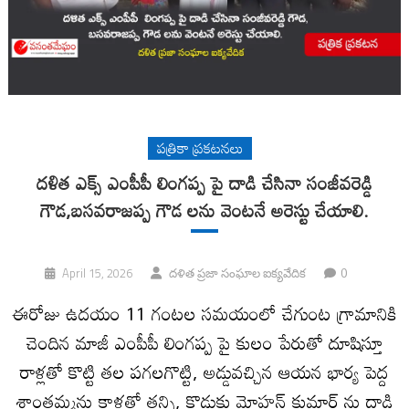
పత్రికా ప్రకటనలు
దళిత ఎక్స్ ఎంపీపీ లింగప్ప పై దాడి చేసినా సంజీవరెడ్డి
గౌడ,బసవరాజప్ప గౌడ లను వెంటనే అరెస్టు చేయాలి.
0
April 15, 2026
దళిత ప్రజా సంఘాల ఐక్యవేదిక
ఈరోజు ఉదయం 11 గంటల సమయంలో చేగుంట గ్రామానికి
చెందిన మాజీ ఎంపీపీ లింగప్ప పై కులం పేరుతో దూషిస్తూ
రాళ్లతో కొట్టి తల పగలగొట్టి, అడ్డువచ్చిన ఆయన భార్య పెద్ద
శాంతమ్మను కాళ్లతో తన్ని, కొడుకు మోహన్ కుమార్ ను దాడి