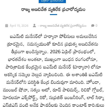
రాజ్య అణచివేత వ్యతిరేక ప్రచారోద్యమం
0
April 15, 2026
- రాజ్య అణచివేత వ్యతిరేక ప్రచారోద్యమం
ఐఎమ్‌టి మనేసర్‌లో హర్యానా పోలీసులు అమలుచేసిన
క్రూరమైన, సమన్వయంతో కూడిన ప్రభుత్వ అణచివేతను
తీవ్రంగా ఖండిస్తున్నాం. 2026 ఏప్రిల్ ప్రారంభంలో,
భారతదేశం అంతటా, ముఖ్యంగా ఇంధన రంగంలోనూ,
పారిశ్రామిక కేంద్రమైన ఐఎమ్‌టి మనేసర్ (హర్యానా) లోనూ
ఆకస్మిక సమ్మెల వెల్లువ వ్యాపించింది. ఈ అశాంతికి ఐఎమ్‌టి
మనేసర్‌లోని పరిస్థితి కేంద్ర బిందువుగా మారింది. హోండా,
ముంజల్ షోవా, సత్యం ఆటో, రూప్ పాలిమర్స్, రిచికో గ్లోబల్,
మోడలమా ఎక్స్‌పోర్ట్స్, రికో, సుప్రజిత్ ఇంజనీరింగ్, లాల్ సిర్మా
ఎస్‌జిఎస్ వంటి అనేక ఫ్యాక్టరీలకు చెందిన కాంట్రాక్ట్ కార్మికులు