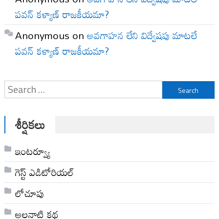
పవన్ కళ్యాణ్ రాజకీయమా?
Anonymous
on
అవగాహన లేని విద్వేషపు మాటలే
పవన్ కళ్యాణ్ రాజకీయమా?
Search
for:
శీర్షికలు
ఇంటర్వ్యూ
గెస్ట్ ఎడిటోరియల్
లోచూపు
అల‌నాటి క‌థ‌