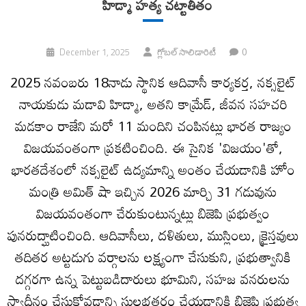
హిడ్మా హ‌త్య చ‌ట్టాతీతం
0
December 1, 2025
గ్లోబల్ సాలిడారిటీ
2025 నవంబరు 18నాడు స్థానిక ఆదివాసీ కార్యకర్త, నక్సలైట్
నాయకుడు మడావి హిడ్మా, అతని కామ్రేడ్, జీవన సహచరి
మడకాం రాజేని మరో 11 మందిని చంపినట్లు భారత రాజ్యం
విజయవంతంగా ప్రకటించింది. ఈ సైనిక 'విజయం'తో,
భారతదేశంలో నక్సలైట్ ఉద్యమాన్ని అంతం చేయడానికి హోం
మంత్రి అమిత్ షా ఇచ్చిన 2026 మార్చి 31 గడువును
విజయవంతంగా చేరుకుంటున్నట్లు బిజెపి ప్రభుత్వం
పునరుద్ఘాటించింది. ఆదివాసీలు, దళితులు, ముస్లింలు, క్రైస్తవులు
తదితర అట్టడుగు వర్గాలను లక్ష్యంగా చేసుకుని, ప్రభుత్వానికి
దగ్గరగా ఉన్న పెట్టుబడిదారులు భూమిని, సహజ వనరులను
స్వాధీనం చేసుకోవడాన్ని సులభతరం చేయడానికి బిజెపి ప్రభుత్వ