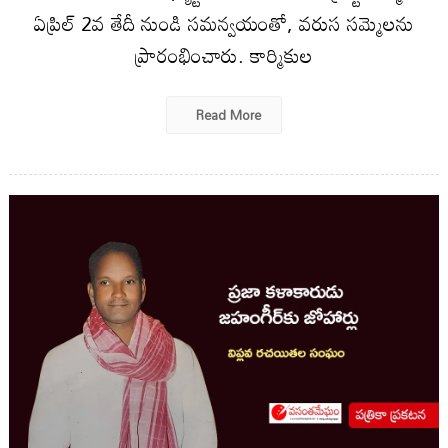
ఏప్రిల్ 2వ తేదీ నుండి సమన్వయంతో, వరుస సమ్మెలను
ప్రారంభించారు. కార్మికుల
Read More