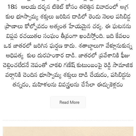
18న ఆలయ దర్శన టికెట్ కోసం తలెత్తిన వివాదంలో అగ్ర
కుల భూస్వామ్య శక్తులు జరిపిన దాడిలో రెండు నెలల పసిబిడ్డ
ప్రాణాలు కోల్పోవడం అత్యంత హేయమైన చర్య. ఈ ఘటనను
విప్లవ రచయితల సంఘం తీవ్రంగా ఖండిస్తోంది. ఇది కేవలం
ఒక జాతరలో జరిగిన ఘర్షణ కాదు. శతాబ్దాలుగా వేళ్లూనుకున్న
ఆధిపత్య కుల దురహంకార దాడి. జాతరలో ప్రవేశానికి ఫీజు
చెల్లించలేదనే నెపంతో చాకలి గణేష్ కుటుంబంపై రెడ్డి సామాజిక
వర్గానికి చెందిన భూస్వామ్య శక్తులు దాడి చేయడం, పసిబిడ్డను
తన్నడం, మహిళలను వివస్త్రలను చేసేలా ఈడ్చుకెళ్లడం
Read More