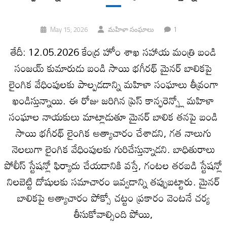
1
May 15, 2026
మహిళా సంఘాలు
తేదీ: 12.05.2026 కేంద్ర హోం శాఖ సహాయ మంత్రి బండి
సంజయ్ కుమారుడు బండి సాయి భగీరథ్ మైనర్ బాలికపై
లైంగిక వేధింపులకు పాల్పడడాన్ని మహిళా సంఘాలు తీవ్రంగా
ఖండిస్తున్నాయి. ఈ రోజు జరిగిన ప్రెస్ కాన్ఫరెన్స్లో మహిళా
సంఘాల నాయకులు మాట్లాడుతూ మైనర్ బాలిక తనపై బండి
సాయి భగీరథ్ లైంగిక అత్యాచారం చేశాడని, గత నాలుగు
నెలలుగా లైంగిక వేధింపులకు గురిచేస్తున్నాడని. బాధితురాలు
పోలీస్ స్టేషన్లో ఫిర్యాదు చేయడానికి వస్తే, గంటల తరబడి స్టేషన్లో
నిలబెట్టి దోషులకు సమాచారం ఇవ్వడాన్ని తప్పుబట్టారు. మైనర్
బాలికపై అత్యాచారం పోక్సో చట్టం ప్రకారం వెంటనే చర్య
తీసుకోవాల్సింది పోయి,