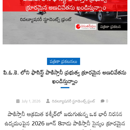
పత్రికా ప్రకటనలు
పి.ఓ.కె. లోని ఫాసిస్ట్ పాకిస్తానీ ప్రభుత్వ క్రూరమైన అణచివేతను
ఖండిస్తున్నాం
0
July 1, 2026
రివల్యూషనరీ స్టూడెంట్స్ ఫ్రంట్
పాకిస్తానీ ఆక్రమిత కశ్మీర్‌లో జరుగుతున్న ఒక భారీ నిరసన
ఉద్యమంపైన 2026 జూన్ 8నాడు పాకిస్తానీ సైన్యం క్రూరమైన