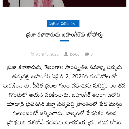
పత్రికా ప్రకటనలు
ప్ర‌జా క‌ళాకారుడు జ‌హంగీర్‌కు జోహార్లు
0
April 15, 2026
విరసం
ప్ర‌జా క‌ళాకారుడు, తెలంగాణ సాంస్కృతిక సమాఖ్య సభ్యుడు
తుర్క‌ప‌ల్లి జ‌హంగీర్ ఏప్రిల్ 2, 2026న గుండెపోటుతో
మ‌ర‌ణించారు. పీడిత ప్ర‌జ‌ల గుండె చ‌ప్పుడును సుదీర్ఘ‌కాలం త‌న
గొంతులో ఆయ‌న ప‌లికించారు. జ‌హంగీర్ తెలంగాణ‌లోని
యాదాద్రి భువనగిరి జిల్లా తుర్కపల్లి ప్రాంతంలో పేద ముస్లిం
కుటుంబంలో జన్మించారు. బాల్యంలో పేదరికం వలన
ప్రాథమిక దశలోనే చదువుకు దూరమయ్యారు. జీవిక కోసం