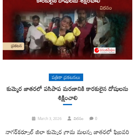
పత్రికా ప్రకటనలు
కుమ్మెర జాతరలో పసిపాప మరణానికి కారకులైన దోషులను
శిక్షించాలి
0
March 3, 2026
విరసం
నాగర్‌కర్నూల్ జిల్లా కుమ్మెర గ్రామ మల్లన్న జాతరలో ఫిబ్రవరి