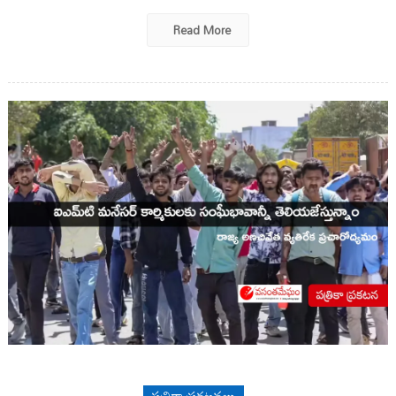
Read More
పత్రికా ప్రకటనలు