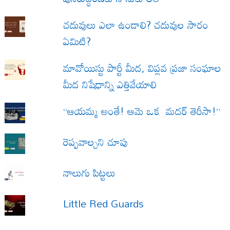
చదువులు ఎలా ఉండాలి? చదువుల సారం
ఏమిటి?
మావోయిస్టు పార్టీ మీద, విప్లవ ప్రజా సంఘాల
మీద నిషేధాన్ని ఎత్తివేయాలి
“ఆయమ్మ అంతే! ఆమె ఒక మదర్ తెరీసా!”
రెప్పవాల్చని చూపు
నాలుగు పిట్టలు
Little Red Guards