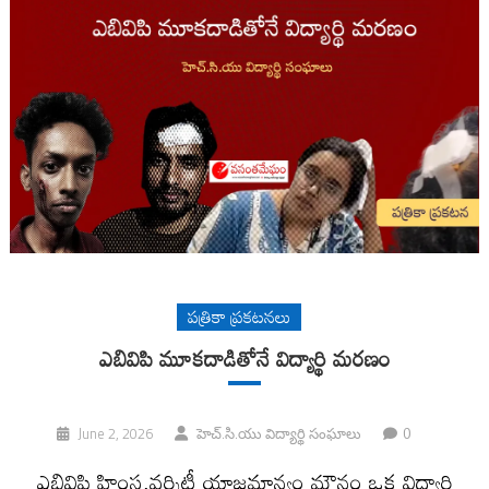
పత్రికా ప్రకటనలు
ఎబివిపి మూకదాడితోనే విద్యార్థి మరణం
0
June 2, 2026
హెచ్.సి.యు విద్యార్థి సంఘాలు
ఎబివిపి హింస,వర్శిటీ యాజమాన్యం మౌనం ఒక విద్యార్థి