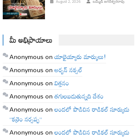
August 2, 2026
బమ్మిడి జగదీశ్వరరావు
మీ అభిప్రాయాలు
Anonymous
on
యాభైయ్యారు మార్కులు!
Anonymous
on
అర్బన్ నక్సల్
Anonymous
on
విత్తనం
Anonymous
on
తగులబడుతున్నది దేశం
Anonymous
on
లందలో పొడిచిన రాడికల్ సూర్యుడు
“కర్రెం నర్సప్ప”
Anonymous
on
లందలో పొడిచిన రాడికల్ సూర్యుడు