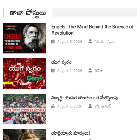
తాజా పోస్టులు
Engels: The Mind Behind the Science of
Revolution
August 6, 2026
Manish Azad
యుగ స్వ‌రం
August 2, 2026
రివేరా
విద్యార్థి- యువత పోరాటం ఒక మేల్కొలుపు
August 2, 2026
కోట ఆనంద్
యాభైయ్యారు మార్కులు!