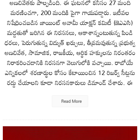
అణచివేతకు పాల్పడింది. ఈ ఘటనలో కనీసం 27 మంది
మరణించగా, 200 మందికి పైగా గాయపడ్డారు. ఇటీవల
నిషేధించబడిన జాయింట్ అవామీ యాక్షన్ కమిటీ (జెఎఎసి)
మద్దతుతో జరిగిన ఈ నిరసనలు, ఆకాశాన్నంటుతున్న పిండి
ధరలు, పెరుగుతున్న విద్యుత్ ఖర్చులు, తీవ్రమవుతున్న ప్రభుత్వ
అణచివేత, సామాజిక, రాజకీయ, ఆర్థిక హక్కులను నిరంతరం
నిరాకరించడానికి నిరసనగా వెలుగులోకి వచ్చాయి. రాబోయే
ఎన్నికలలో శరణార్థుల కోసం కేటాయించిన 12 రిజర్వ్ సీట్లను
రద్దు చేయాలని కూడా నిరసనకారులు డిమాండ్ చేశారు. ఈ
Read More