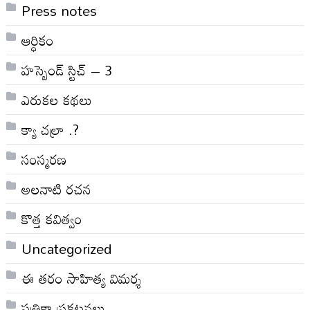
Press notes
ఆర్ధికం
హస్బెండ్ స్టిచ్ – 3
ఎరుకల కథలు
క్యా చల్రా .?
సంస్మరణ
అలనాటి రచన
కొత్త కవిత్వం
Uncategorized
ఈ తరం సాహిత్య విమర్శ
పత్రికా ప్రకటనలు