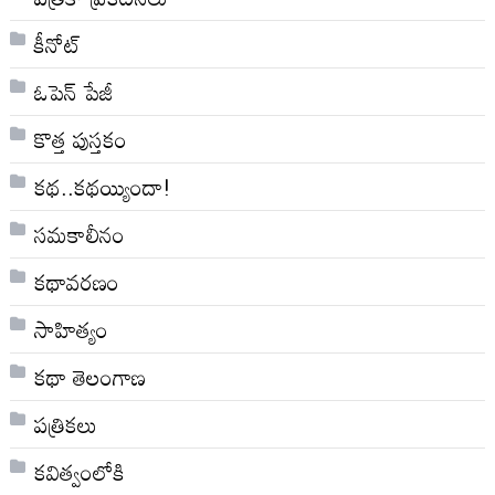
కీనోట్
ఓపెన్ పేజీ
కొత్త పుస్తకం
కథ..కథయ్యిందా!
సమకాలీనం
కథావరణం
సాహిత్యం
కథా తెలంగాణ
పత్రికలు
కవిత్వంలోకి