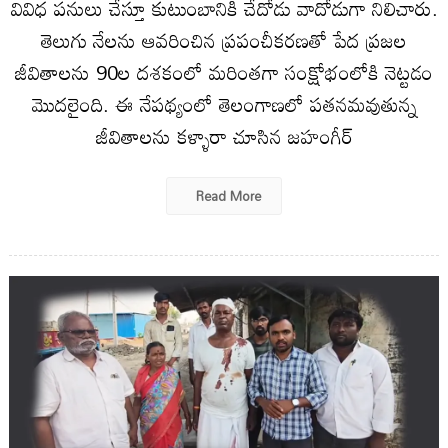
వివిధ పనులు చేస్తూ కుటుంబానికి చేదోడు వాదోడుగా నిలిచారు.
తెలుగు నేలను ఆవరించిన ప్రపంచీకరణతో పేద ప్రజల
జీవితాలను 90ల ద‌శ‌కంలో మ‌రింత‌గా సంక్షోభంలోకి నెట్టడం
మొద‌లైంది. ఈ నేపథ్యంలో తెలంగాణ‌లో పతనమవుతున్న
జీవితాలను కళ్ళారా చూసిన జహంగీర్
Read More