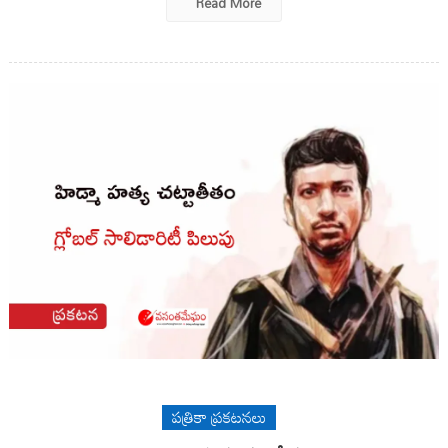
Read More
పత్రికా ప్రకటనలు