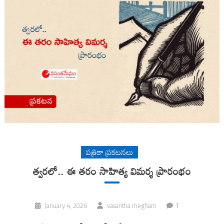
పత్రికా ప్రకటనలు
త్వరలో.. ఈ తరం సాహిత్య విమర్శ ప్రారంభం
1
January 4, 2026
vasantha megham