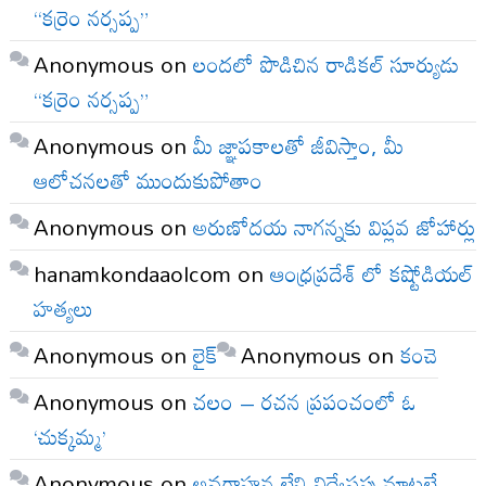
“కర్రెం నర్సప్ప”
Anonymous
on
లందలో పొడిచిన రాడికల్ సూర్యుడు
“కర్రెం నర్సప్ప”
Anonymous
on
మీ జ్ఞాపకాలతో జీవిస్తాం, మీ
ఆలోచనలతో ముందుకుపోతాం
Anonymous
on
అరుణోదయ నాగన్నకు విప్లవ జోహార్లు
hanamkondaaolcom
on
ఆంధ్రప్రదేశ్ లో కష్టోడియల్
హత్యలు
Anonymous
on
లైక్
Anonymous
on
కంచె
Anonymous
on
చలం – రచన ప్రపంచంలో ఓ
‘చుక్కమ్మ’
Anonymous
on
అవగాహన లేని విద్వేషపు మాటలే