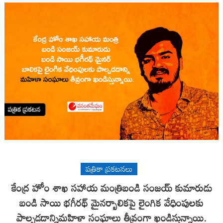
పత్రికా ప్రకటనలు
కేంద్ర హోం శాఖ సహాయ మంత్రిబండి సంజయ్ కుమారుడు
బండి సాయి భగీరథ్ మైనర్బాలికపై లైంగిక వేధింపులకు
పాల్పడడాన్నిమహిళా సంఘాలు తీవ్రంగా ఖండిస్తున్నాయి.