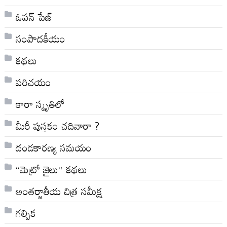
ఓపన్ పేజ్
సంపాదకీయం
కథలు
పరిచయం
కారా స్మృతిలో
మీరీ పుస్తకం చదివారా ?
దండకారణ్య సమయం
“మెట్రో జైలు” కథలు
అంతర్జాతీయ చిత్ర సమీక్ష
గల్పిక