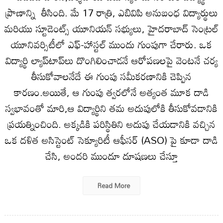
ప్రాణాన్ని తీసింది. మే 17 రాత్రి, ఎబివిపి అనుబంధ విద్యార్థులు
మరియు స్టూడెంట్స్ యూనియన్ సభ్యులు, హైదరాబాద్ సెంట్రల్
యూనివర్సిటీలో ఎఫ్-హాస్టల్ ముందు గుంపుగా చేరారు. ఒక
విద్యార్థి ల్యాప్‌టాప్‌లు దొంగిలించాడనే ఆరోపణలపై వెంటనే చర్య
తీసుకోవాలనేదే ఈ గుంపు సమీకరణానికి చెప్పిన
కారణం.అయితే, ఆ గుంపు త్వరలోనే అత్యంత మూక దాడి
స్వభావంతో మారి,ఆ విద్యార్థిని తమ అదుపులోకి తీసుకోవడానికి
ప్రయత్నించింది. అక్కడికి పరిస్థితిని అదుపు చేయడానికి వచ్చిన
ఒక దళిత అసిస్టెంట్ సెక్యూరిటీ ఆఫీసర్ (ASO) పై కూడా దాడి
చేసి, అందరి ముందూ దూషణలు చేస్తూ
Read More