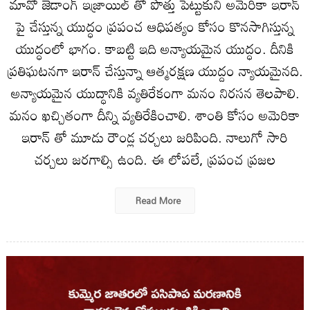
మావో జెడాంగ్ ఇజ్రాయిల్ తో పొత్తు పెట్టుకుని అమెరికా ఇరాన్
పై చేస్తున్న యుద్ధం ప్రపంచ ఆధిపత్యం కోసం కొన‌సాగిస్తున్న
యుద్ధంలో భాగం. కాబట్టి ఇది అన్యాయమైన యుద్ధం. దీనికి
ప్రతిఘటనగా ఇరాన్ చేస్తున్నా ఆత్మరక్షణ యుద్దం న్యాయమైనది.
అన్యాయమైన యుద్ధానికి వ్యతిరేకంగా మనం నిరసన తెలపాలి.
మనం ఖచ్చితంగా దీన్ని వ్యతిరేకించాలి. శాంతి కోసం అమెరికా
ఇరాన్ తో మూడు రౌండ్ల చర్చలు జరిపింది. నాలుగో సారి
చర్చలు జరగాల్సి ఉంది. ఈ లోపలే, ప్రపంచ ప్రజల
Read More