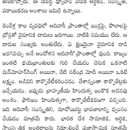
తీసుకొచ్చారు. ఈ యుద్ధ వ్యూహం వెనుక ఆర్థికం, సంస్కృతి,
పరాయికరణ అంశాలు ఇమిడి ఉన్నాయి.
రెండేళ్ల కాల వ్యవధిలో ఆదివాసీ ప్రాంతాల్లో ఇండ్లపై, పొలాలపై
డ్రోన్లతో వైమానిక దాడులు జరిగాయి. వాటికి సమయం లేదు. ఆ
దాడుల సంఖ్యకు అంతులేదు. ఏ క్షణమైనా వైమానిక దాడి
జరగవచ్చు అనే ఆందోళన ఆదివాసీి ప్రాంతాల్లో వుంది. రాజ్యం
ఇంతటి భయభ్రాంతులకు గురి చేయడం వెనుక ఒకనాటి
మన్‌మోహన్‌సింగ్‌ అయినా, నేటి నరేంద్ర మోదీ అయినా ఒకటే
లక్ష్యం. అడివిని కార్పొరేటీకరించడం. దేశాన్నంతా కార్పొరేట్లకు
ఇచ్చేయడం. ఇప్పుడు బ్రాహ్మణీయ హిందుత్వ ఇంకొక అదనపు
అంశం. ఫాసిజం హిందుత్వగా, కార్పొరేటీకరణగా వచ్చింది.
ఇది ఆదివాసీ సంస్కృతిని, మావోయిస్టు భావజాలాన్ని ధ్వంసం
చేయడం మాత్రమే కాదు. భారత దేశ సామాజిక, ఆర్థిక,
సాంస్కృతిక అంతరాలను నిర్మూలించే ప్రజాస్వామిక సూత్రమే