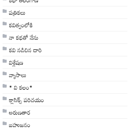
పత్రికలు
కవిత్వంలోకి
నా క‌థ‌తో నేను
కవి నడిచిన దారి
విశ్లేషణ
వ్యాసాలు
* వి క‌లం*
క్లాసిక్స్ ప‌రిచ‌యం
అరుణతార
బహుజనం