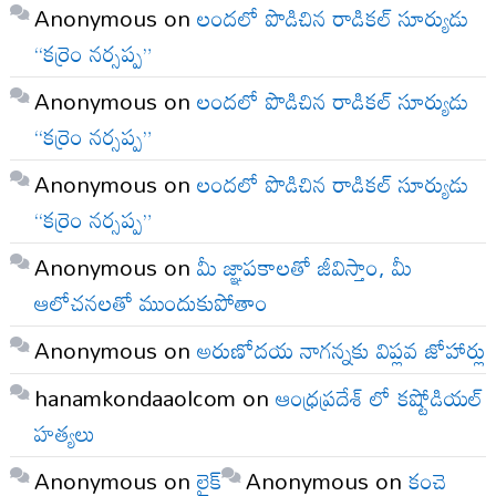
Anonymous
on
లందలో పొడిచిన రాడికల్ సూర్యుడు
“కర్రెం నర్సప్ప”
Anonymous
on
లందలో పొడిచిన రాడికల్ సూర్యుడు
“కర్రెం నర్సప్ప”
Anonymous
on
లందలో పొడిచిన రాడికల్ సూర్యుడు
“కర్రెం నర్సప్ప”
Anonymous
on
మీ జ్ఞాపకాలతో జీవిస్తాం, మీ
ఆలోచనలతో ముందుకుపోతాం
Anonymous
on
అరుణోదయ నాగన్నకు విప్లవ జోహార్లు
hanamkondaaolcom
on
ఆంధ్రప్రదేశ్ లో కష్టోడియల్
హత్యలు
Anonymous
on
లైక్
Anonymous
on
కంచె