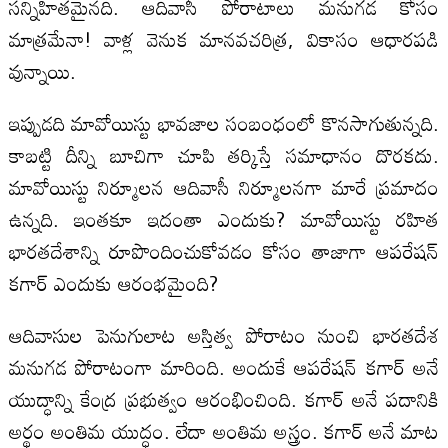
సన్నిహితమైనది. ఆదివాసీ పోరాటాలు మనుగడ కోసం
మాత్రమేనా! వాళ్ల వెనుక మానవచరిత్ర, వికాసం ఆధారపడి
వున్నాయి.
ఇప్పుడది మావోయిస్టు భావజాల సంబంధంలో కొనసాగుతున్నది.
కాబట్టి దీన్ని బూచిగా చూపి తర్కిస్తే సమాధానం దొరకదు.
మావోయిస్టు నిర్మూలన ఆదివాసీ నిర్మూలనగా మారే ప్రమాదం
ఉన్నది. ఇంతకూ ఇదంతా ఎందుకు? మావోయిస్టు రహిత
భారతదేశాన్ని రూపొందించుకోవడం కోసం తాజాగా ఆపరేషన్‌
కగార్‌ ఎందుకు ఆరంభమైంది?
ఆదివాసుల పెనుగులాట అస్తిత్వ పోరాటం నుంచి భారతదేశ
మనుగడ పోరాటంగా మారింది. అందుకే ఆపరేషన్‌ కగార్‌ అనే
యుద్ధాన్ని కేంద్ర ప్రభుత్వం ఆరంభించింది. కగార్‌ అనే పదానికి
అర్థం అంతిమ యుద్ధం. లేదా అంతిమ అస్త్రం. కగార్‌ అనే మాట