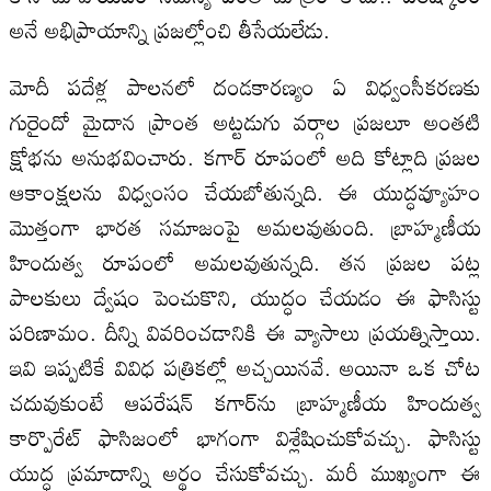
అనే అభిప్రాయాన్ని ప్రజల్లోంచి తీసేయలేడు.
మోదీ పదేళ్ల పాలనలో దండకారణ్యం ఏ విధ్వంసీకరణకు
గురైందో మైదాన ప్రాంత అట్టడుగు వర్గాల ప్రజలూ అంతటి
క్షోభను అనుభవించారు. కగార్‌ రూపంలో అది కోట్లాది ప్రజల
ఆకాంక్షలను విధ్వంసం చేయబోతున్నది. ఈ యుద్ధవ్యూహం
మొత్తంగా భారత సమాజంపై అమలవుతుంది. బ్రాహ్మణీయ
హిందుత్వ రూపంలో అమలవుతున్నది. తన ప్రజల పట్ల
పాలకులు ద్వేషం పెంచుకొని, యుద్ధం చేయడం ఈ ఫాసిస్టు
పరిణామం. దీన్ని వివరించడానికి ఈ వ్యాసాలు ప్రయత్నిస్తాయి.
ఇవి ఇప్పటికే వివిధ పత్రికల్లో అచ్చయినవే. అయినా ఒక చోట
చదువుకుంటే ఆపరేషన్‌ కగార్‌ను బ్రాహ్మణీయ హిందుత్వ
కార్పొరేట్‌ ఫాసిజంలో భాగంగా విశ్లేషించుకోవచ్చు. ఫాసిస్టు
యుద్ధ ప్రమాదాన్ని అర్థం చేసుకోవచ్చు. మరీ ముఖ్యంగా ఈ