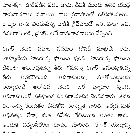
హఠాత్తుగా ఊడిపడిన పదం కాదు. దీనికి ముందు అనేక యుద్ధ
నామవాచకాలు వచ్చాయి. కాల ప్రవాహంలో కలిసిపోయాయి.
రాజ్యం తాను ఎంచుకున్న దాడికి గ్రీన్‌హంట్‌ అని, హాకా అని,
సమాధాన్‌ అని, ప్రహార్‌ అనే నామవాచకాలను చేర్చింది.
కగార్‌ వెనుక సహజ వనరుల దోపిడీ మాత్రమే లేదు.
బ్రాహ్మణీయ హిందుత్వ ఫాసిజం వుంది. హిందుత్వ ఫాసిజం
దేశంలో అమలవుతున్న తీరు గమనిస్తే కగార్‌ అమలవుతున్న
తీరు అర్థమౌతుంది. ఆదివాసులను, మావోయిస్టులను
నిర్మూలించే ఆలోచన వెనుక ఒక ప్యూహం వుంది.
ఆదివాసులంటే ప్రతిఘటన సంప్రదాయానికి చెందినవారు. జీవన
విధానాన్ని కలుషితం చేసుకోని సంస్కృతి వారిది. అక్కడ మత
ఆధిపత్యం లేదా, మత ప్రవేశం తేలికయిన అంశం కాదు.
అందుకే విధ్వంసీకరణ రూపం మారింది. కగార్‌ యుద్ధాన్ని