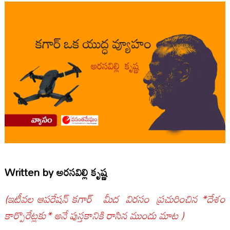
Written by
అరసవిల్లి కృష్ణ
(ఇటీవల ఆపరేషన్ కగార్ మీద విరసం ప్రచురించిన *దేశం
కార్పొరేట్లకు* అనే పుస్తకానికి రాసిన ముందు మాట )