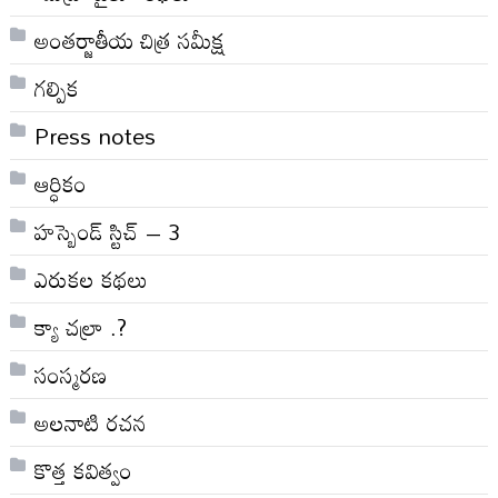
అంతర్జాతీయ చిత్ర సమీక్ష
గల్పిక
Press notes
ఆర్ధికం
హస్బెండ్ స్టిచ్ – 3
ఎరుకల కథలు
క్యా చల్రా .?
సంస్మరణ
అలనాటి రచన
కొత్త కవిత్వం