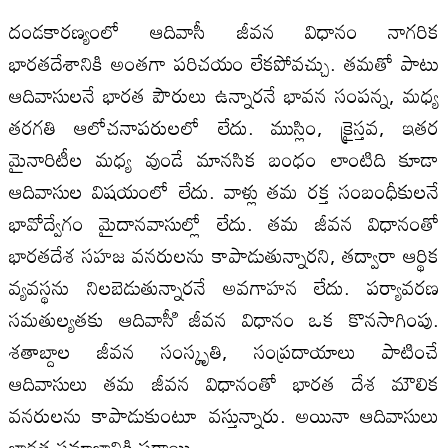
దండకారణ్యంలో ఆదివాసీ జీవన విధానం నాగరిక
భారతదేశానికి అంతగా పరిచయం లేకపోవచ్చు. తమతో పాటు
ఆదివాసులనే భారత పౌరులు ఉన్నారనే భావన సంపన్న, మధ్య
తరగతి ఆలోచనాపరులలో లేదు. ముస్లిం, క్రైస్తవ, ఇతర
మైనారిటీల మధ్య వుండే మానసిక బంధం లాంటిది కూడా
ఆదివాసుల విషయంలో లేదు. వాళ్లు తమ రక్త సంబంధీకులనే
భావోద్వేగం మైదానవాసుల్లో లేదు. తమ జీవన విధానంతో
భారతదేశ సహజ వనరులను కాపాడుతున్నారని, తద్వారా ఆర్థిక
వ్యవస్థను నిలబెడుతున్నారనే అవగాహన లేదు. పర్యావరణ
సమతుల్యతకు ఆదివాసీి జీవన విధానం ఒక కొనసాగింపు.
శతాబ్దాల జీవన సంస్కృతి, సంప్రదాయాలు పాటించే
ఆదివాసులు తమ జీవన విధానంతో భారత దేశ మౌలిక
వనరులను కాపాడుకుంటూ వస్తున్నారు. అయినా ఆదివాసులు
భారత సమాజానికి పరాయి.