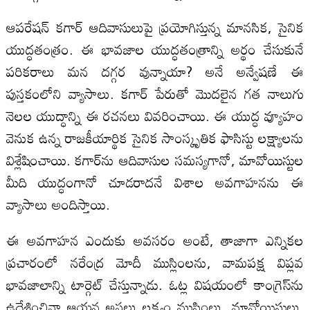
ఆపరేషన్‌ కగార్‌ ఆదివాసులుపై ప్రయోగిస్తున్న మానసిక, సైనిక
యుద్ధతంత్రం. ఈ భావజాల యుద్ధతంత్రాన్ని అర్థం చేసుకునే
పరికరాలు మన దగ్గర వున్నాయా? అనే అన్వేషణే ఈ
పుస్తకంలోని వ్యాసాలు. కగార్‌ పేరుతో మొదలైన గత నాలుగు
నెలల యుద్ధాన్ని ఈ రచనలు వివరించాయి. ఈ యుద్ధ వ్యూహం
వెనుక ఉన్న రాజకీయార్థిక సైనిక సాంస్కృతిక ఫాసిస్టు లక్ష్యాలను
విశ్లేషించాయి. కగార్‌ను ఆదివాసుల సమస్యగానో, మావోయిస్టుల
మీది యుద్ధంగానో చూడరాదనే విశాల అవగాహనను ఈ
వ్యాసాలు అందిస్తాయి.
ఈ అవగాహన ఎందుకు అవసరం అంటే, తాజాగా ఎన్నికల
ప్రచారంలో నరేంద్ర మోదీ ముస్లింలను, వామపక్ష విప్లవ
భావజాలాన్ని టార్గెట్‌ చేస్తున్నాడు. ఓట్ల విషయంలో కాంగ్రెస్‌ను
ఉద్దేశించినా ఆయన అసలు లక్ష్యం ముస్లింలు, మావోయిస్టులు.