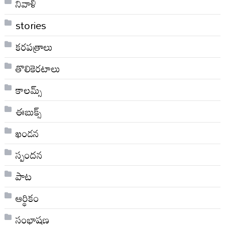
నివాళి
stories
కరపత్రాలు
తొలికెరటాలు
కాలమ్స్
ఈబుక్స్
ఖండన
స్పందన
పాట
ఆర్థికం
సంభాషణ