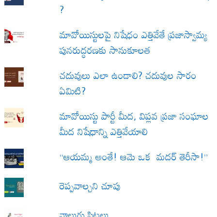
?
మావోయిస్టులపై నిషేధం ఎత్తివేతే ప్రజాస్వామ్య
పునరుద్ధరణకు సానుకూలత
చదువులు ఎలా ఉండాలి? చదువుల సారం
ఏమిటి?
మావోయిస్టు పార్టీ మీద, విప్లవ ప్రజా సంఘాల
మీద నిషేధాన్ని ఎత్తివేయాలి
“ఆయమ్మ అంతే! ఆమె ఒక మదర్ తెరీసా!”
రెప్పవాల్చని చూపు
నాలుగు పిట్టలు