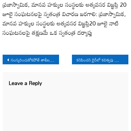
ప్రజాస్వామిక, మానవ హక్కుల సంస్థలకు అత్యవసర విజ్ఞప్తి 20
జూలై సంఘటనలపై స్వతంత్ర విచారణ జరగాలి: ప్రజాస్వామిక,
మానవ హక్కుల సంస్థలకు అత్యవసర విజ్ఞప్తి20 జూలై నాటి
సంఘటనలపై తక్షణమే ఒక స్వతంత్ర దర్యాప్తు
Post
సంస్కరించుకోకపోతే తాలీబన్లను కూడ తరిమేస్తారు
కనిపించని డైరీలో కవిత్వపు అంతరంగం
navigation
Leave a Reply