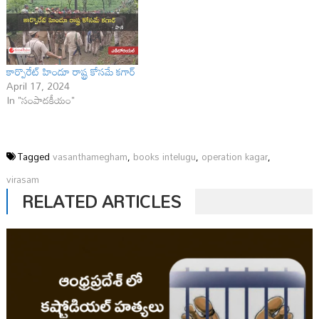
కార్పొరేట్‌ హిందూ రాష్ట్ర కోసమే కగార్‌
April 17, 2024
In "సంపాదకీయం"
Tagged
vasanthamegham
,
books intelugu
,
operation kagar
,
virasam
RELATED ARTICLES