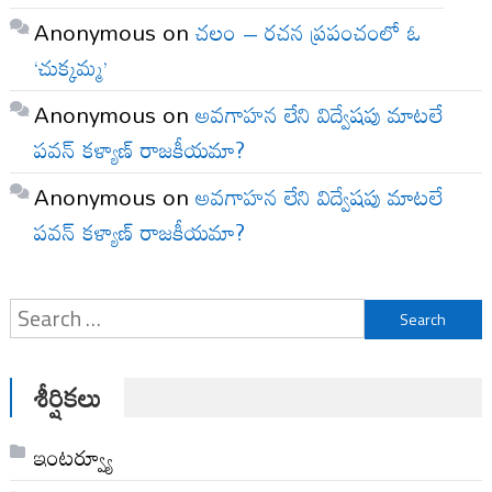
Anonymous
on
చలం – రచన ప్రపంచంలో ఓ
‘చుక్కమ్మ’
Anonymous
on
అవగాహన లేని విద్వేషపు మాటలే
పవన్ కళ్యాణ్ రాజకీయమా?
Anonymous
on
అవగాహన లేని విద్వేషపు మాటలే
పవన్ కళ్యాణ్ రాజకీయమా?
Search
for:
శీర్షికలు
ఇంటర్వ్యూ