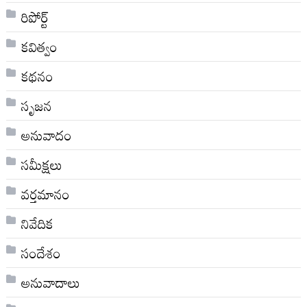
రిపోర్ట్
కవిత్వం
కథనం
సృజన
అనువాదం
సమీక్షలు
వర్తమానం
నివేదిక
సందేశం
అనువాదాలు