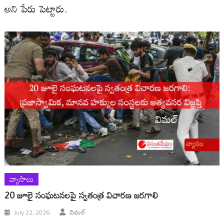
అని పేరు పెట్టారు.
వ్యాసాలు
20 జూలై సంఘటనలపై స్వతంత్ర విచారణ జరగాలి
July 22, 2026
విమల్