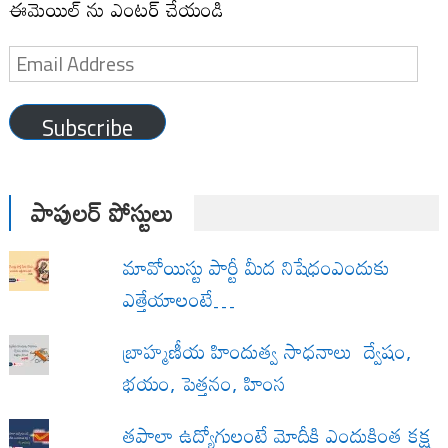
ఈమెయిల్ ను ఎంటర్ చేయండి
Email
Address
Subscribe
పాపులర్ పోస్టులు
మావోయిస్టు పార్టీ మీద నిషేధంఎందుకు
ఎత్తేయాలంటే…
బ్రాహ్మణీయ హిందుత్వ సాధనాలు ద్వేషం,
భయం, పెత్తనం, హింస
త‌పాలా ఉద్యోగులంటే మోదీకి ఎందుకింత కక్ష