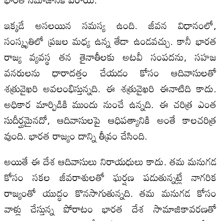
ఇక్కడే అసలయిన సమస్య ఉంది. జీవన విధానంలో,
సంస్కృతిలో ప్రజల మధ్య ఉన్న తేడా ఉండవచ్చు. కానీ భారత
రాజ్య వ్యవస్థ తన తైనాతీలకు అటవీ సంపదను, సహజ
వనరులను ధారాదత్తం చేయడం కోసం ఆదివాసులతో
శత్రువైఖరి అవలంభిస్తున్నది. ఈ శత్రువైఖరి ఈనాటిది కాదు.
అధికార మార్పిడికి ముందు నుంచే ఉన్నది. ఈ చరిత్ర ఎంత
సుదీర్ఘమైనదో, ఆదివాసులపై ఆధిపత్యానికి అంతే కాలచరిత్ర
వుంది. భారత రాజ్యం దాన్ని తీవ్రం చేసింది.
అయితే ఈ దేశ ఆదివాసులు నిరాయధులు కాదు. తమ మనుగడ
కోసం సకల జీవరాశులతో ఘర్షణ పడుతున్నట్లే నాగరిక
రాజ్యంతో యుద్ధం కొనసాగుతున్నది. తమ మనుగడ కోసం
వాళ్లు చేస్తున్న పోరాటం భారత దేశ సామాజికావరణతో