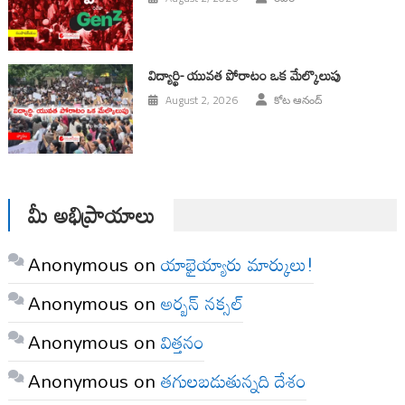
విద్యార్థి- యువత పోరాటం ఒక మేల్కొలుపు
August 2, 2026
కోట ఆనంద్
మీ అభిప్రాయాలు
Anonymous
on
యాభైయ్యారు మార్కులు!
Anonymous
on
అర్బన్ నక్సల్
Anonymous
on
విత్తనం
Anonymous
on
తగులబడుతున్నది దేశం