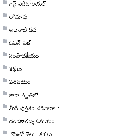
గెస్ట్ ఎడిటోరియల్
లోచూపు
అల‌నాటి క‌థ‌
ఓపన్ పేజ్
సంపాదకీయం
కథలు
పరిచయం
కారా స్మృతిలో
మీరీ పుస్తకం చదివారా ?
దండకారణ్య సమయం
“మెట్రో జైలు” కథలు