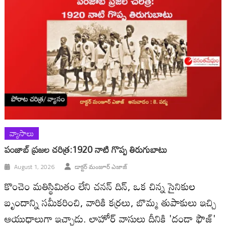
వ్యాసాలు
పంజాబ్ ప్రజల చరిత్ర:1920 నాటి గొప్ప తిరుగుబాటు
August 1, 2026
డాక్టర్ మంజూర్ ఎజాజ్
కొంచెం మతిస్థిమితం లేని చనన్ దిన్, ఒక చిన్న సైనికుల
బృందాన్ని సమీకరించి, వారికి కర్రలు, బొమ్మ తుపాకులు ఇచ్చి
ఆయుధాలుగా ఇచ్చాడు. లాహోర్ వాసులు దీనికి 'దండా ఫౌజ్'