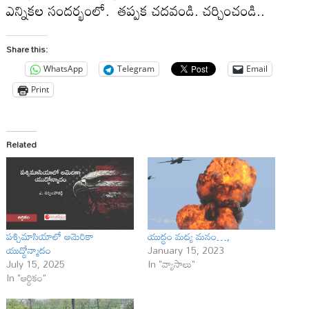
ఎన్నికల సందర్భంలో. తప్పక చదవండి. చర్చించండి..
Share this:
WhatsApp
Telegram
Email
Print
Related
పశ్చిమాసియాలో అమెరికా
యుద్ధం మధ్య మనం…,
యుద్ధోన్మాదం
January 15, 2023
July 15, 2025
In "వ్యాసాలు"
In "ఆర్ధికం"