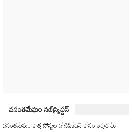
వసంతమేఘం సబ్‌స్క్రిప్షన్
వసంతమేఘం కొత్త పోస్టుల నోటిఫికేషన్ కోసం ఇక్కడ మీ