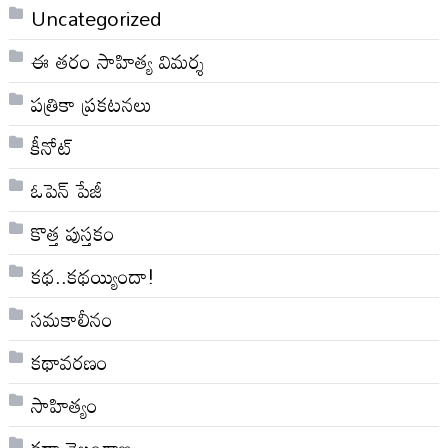
Uncategorized
ఈ తరం సాహిత్య విమర్శ
పత్రికా ప్రకటనలు
కీనోట్
ఓపెన్ పేజీ
కొత్త పుస్తకం
కథ..కథయ్యిందా!
సమకాలీనం
కథావరణం
సాహిత్యం
కథా తెలంగాణ