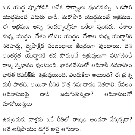
ఒక యుద్ధ వ్యూహానికి అనేక పార్శ్వాలు వుండవచ్చు. ఒకసారి
యుద్ధమంటే ఎదురు దాడి. మరోసారి యుద్ధమంటే ఆక్రమణ.
ఈ ఆక్రమణ అన్ని సందర్భాల్లోనూ ఒకేలా వుండదు. దేశాల
మధ్య యుద్ధం. దేశం లోపల యుద్ధం. దేశాల మధ్య యుద్ధానికి
సరిహద్దు, ద్వైపాక్షిక సంబంధాలు కేంద్రంగా వుంటాయి. దేశ
అంతర్గత యుద్ధానికి తన పౌరులనే శత్రువులుగా పరిగణించే
రాజ్య స్వభావం వుంటుంది. భారతదేశంలో ఆదివాసీ సమూహం
భారత రిపబ్లిక్‌కు శత్రువుయింది. ఎందుకిలా అయింది? ఈ ప్రశ్న
మరీ పాతది. అయినా దీనికి కొత్త సమాధానం వెతకాలి. కేవలం
ఆదివాసులపై దాడి జరుగుతున్నదా? ఆదివాసులతో
మావోయిస్టులు
ఉన్నందుకు వాళ్లను ఒకే రీతిలో రాజ్యం అంచనా వేస్తున్నదా?
అనే అభిప్రాయం దగ్గర కాస్త ఆగుదాం.