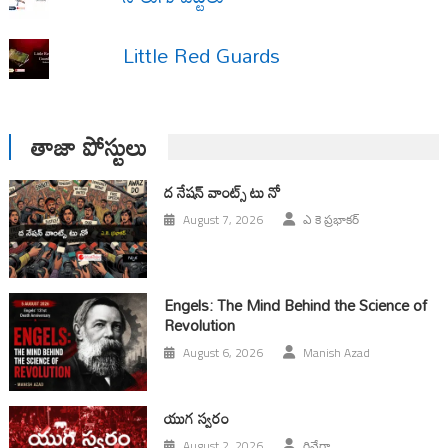
Little Red Guards
తాజా పోస్టులు
ద నేషన్ వాంట్స్ టు నో
August 7, 2026
ఎ కె ప్రభాకర్
Engels: The Mind Behind the Science of
Revolution
August 6, 2026
Manish Azad
యుగ స్వ‌రం
August 2, 2026
రివేరా