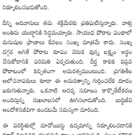
నిర్మూలించబడుతోంది.
దీన్ని ఆదివాసులు తమ శక్తిమేరకు ప్రతిఘటిస్తున్నారు. వాళ్లు
అంతిమ యుద్ధానికి సిద్ధమయ్యారు. సాయుధ పోరాట పంథాలో
మనుషుల ప్రాణాలు కేవలం సంఖ్య మాత్రమే కాదు. సంఖ్య
దగ్గర ఆగితే పోరాట రూపం వెనుక వున్న లక్ష్యం అర్థం
చేసుకోడానికి పరిమితి ఏర్పడుతుంది. దీర్ఘ కాలిక విప్లవ
పోరాటంలో కచ్చితంగా అమరత్వముంటుంది. ప్రగతిశీల
ఆలోచనాపరులు కూడా ఈ అమరత్వాన్ని గుర్తించలేక దూరం
జరుగుతున్నారు. ఒకనాటి ఆదర్శ సమాజం కార్పొరేటీకరణ
అందిస్తున్న సుఖలాలసలో ఊగిసలాడుతోంది. బుద్ధిజీవి
ఆందోళనజీవిగా ఉండటమే సమస్యగా మారింది.
ఈ పరిస్థితుల్లో మావోయిస్టు ఉద్యమాన్ని నిర్మూలించడానికి
కగార్‌ చిట్టచివరి యుద్ధమని రాజ్యం భావిస్తున్నది. ప్రజల మౌలిక