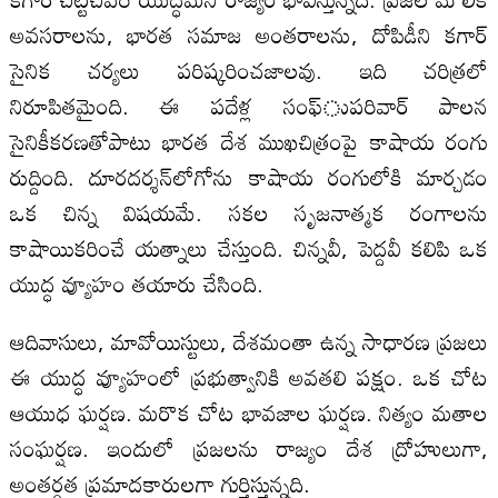
అవసరాలను, భారత సమాజ అంతరాలను, దోపిడీని కగార్‌
సైనిక చర్యలు పరిష్కరించజాలవు. ఇది చరిత్రలో
నిరూపితమైంది. ఈ పదేళ్ల సంఫ్‌ుపరివార్‌ పాలన
సైనికీకరణతోపాటు భారత దేశ ముఖచిత్రంపై కాషాయ రంగు
రుద్దింది. దూరదర్శన్‌లోగోను కాషాయ రంగులోకి మార్చడం
ఒక చిన్న విషయమే. సకల సృజనాత్మక రంగాలను
కాషాయికరించే యత్నాలు చేస్తుంది. చిన్నవీ, పెద్దవీ కలిపి ఒక
యుద్ధ వ్యూహం తయారు చేసింది.
ఆదివాసులు, మావోయిస్టులు, దేశమంతా ఉన్న సాధారణ ప్రజలు
ఈ యుద్ధ వ్యూహంలో ప్రభుత్వానికి అవతలి పక్షం. ఒక చోట
ఆయుధ ఘర్షణ. మరొక చోట భావజాల ఘర్షణ. నిత్యం మతాల
సంఘర్షణ. ఇందులో ప్రజలను రాజ్యం దేశ ద్రోహులుగా,
అంతర్గత ప్రమాదకారులగా గుర్తిస్తున్నది.