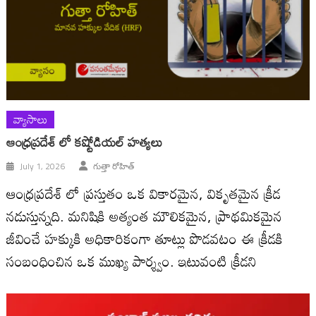
వ్యాసాలు
ఆంధ్రప్రదేశ్ లో కష్టోడియల్ హత్యలు
July 1, 2026
గుత్తా రోహిత్
ఆంధ్రప్రదేశ్ లో ప్రస్తుతం ఒక వికారమైన, వికృతమైన క్రీడ
నడుస్తున్నది. మనిషికి అత్యంత మౌలికమైన, ప్రాథమికమైన
జీవించే హక్కుకి అధికారికంగా తూట్లు పొడవటం ఈ క్రీడకి
సంబంధించిన ఒక ముఖ్య పార్శ్వం. ఇటువంటి క్రీడని