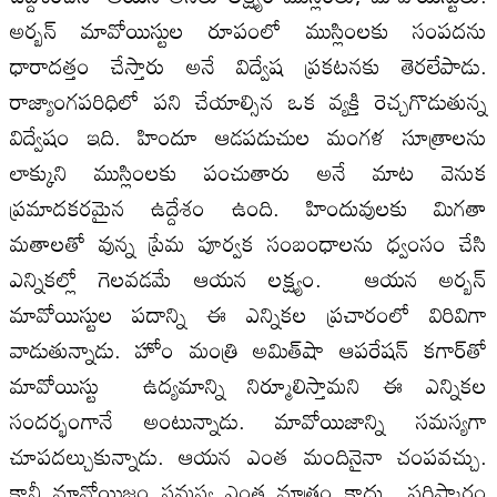
అర్బన్‌ మావోయిస్టుల రూపంలో ముస్లింలకు సంపదను
ధారాదత్తం చేస్తారు అనే విద్వేష ప్రకటనకు తెరలేపాడు.
రాజ్యాంగపరిధిలో పని చేయాల్సిన ఒక వ్యక్తి రెచ్చగొడుతున్న
విద్వేషం ఇది. హిందూ ఆడపడుచుల మంగళ సూత్రాలను
లాక్కుని ముస్లింలకు పంచుతారు అనే మాట వెనుక
ప్రమాదకరమైన ఉద్దేశం ఉంది. హిందువులకు మిగతా
మతాలతో వున్న ప్రేమ పూర్వక సంబంధాలను ధ్వంసం చేసి
ఎన్నికల్లో గెలవడమే ఆయన లక్ష్యం. ఆయన అర్బన్‌
మావోయిస్టుల పదాన్ని ఈ ఎన్నికల ప్రచారంలో విరివిగా
వాడుతున్నాడు. హోం మంత్రి అమిత్‌షా ఆపరేషన్‌ కగార్‌తో
మావోయిస్టు ఉద్యమాన్ని నిర్మూలిస్తామని ఈ ఎన్నికల
సందర్భంగానే అంటున్నాడు. మావోయిజాన్ని సమస్యగా
చూపదల్చుకున్నాడు. ఆయన ఎంత మందినైనా చంపవచ్చు.
కానీ మావోయిజం సమస్య ఎంత మాత్రం కాదు.. పరిష్కారం