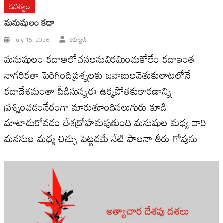
కవిత్వం
మనుషులం కదా
July 15, 2026
కెక్యూబ్
మనుషులం కదాఆలోచనలనువిరమించుకోలేం కదాఇంత
నాగరికతా పెరిగిందిప్రశ్నలకు జవాబులవెతుకులాటలోనే
కదాదేశమంతా పీడిస్తున్నఈ ఉక్కపోతకుకారణాన్ని
ప్రశ్నించడంనేరంగా మారుతూందినలుగురు కూడి
మాటాడుకోవడం దేశద్రోహమవుతుంది మనుషుల మధ్య వారి
మనసుల మధ్య చిచ్చు పెట్టడమే నేటి పాలనా తీరు గోవును