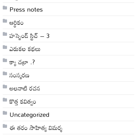
Press notes
ఆర్ధికం
హస్బెండ్ స్టిచ్ – 3
ఎరుకల కథలు
క్యా చల్రా .?
సంస్మరణ
అలనాటి రచన
కొత్త కవిత్వం
Uncategorized
ఈ తరం సాహిత్య విమర్శ