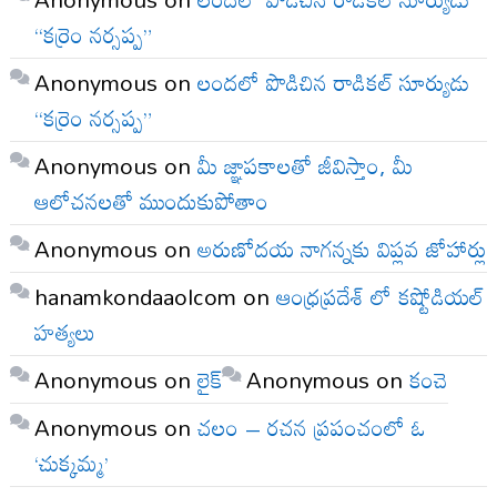
“కర్రెం నర్సప్ప”
Anonymous
on
లందలో పొడిచిన రాడికల్ సూర్యుడు
“కర్రెం నర్సప్ప”
Anonymous
on
మీ జ్ఞాపకాలతో జీవిస్తాం, మీ
ఆలోచనలతో ముందుకుపోతాం
Anonymous
on
అరుణోదయ నాగన్నకు విప్లవ జోహార్లు
hanamkondaaolcom
on
ఆంధ్రప్రదేశ్ లో కష్టోడియల్
హత్యలు
Anonymous
on
లైక్
Anonymous
on
కంచె
Anonymous
on
చలం – రచన ప్రపంచంలో ఓ
‘చుక్కమ్మ’