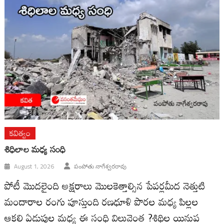
కవిత్వం
శిధిలాల మధ్య సంధి
August 1, 2026
పంపోతు నాగేశ్వరరావు
పోటీ మొదలైంది అక్షరాలు మొలకెత్తాల్సిన పేపర్లమీద నెత్తుటి
మందారాల రంగు పూస్తుంది రణధూళి పొరల మధ్య పిల్లల
ఆకలి ఏడుపుల మధ్య ఈ సంధి విలువెంత ?శిథిల యినుప