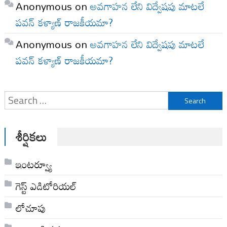
Anonymous
on
అవగాహన లేని విద్వేషపు మాటలే
పవన్ కళ్యాణ్ రాజకీయమా?
Anonymous
on
అవగాహన లేని విద్వేషపు మాటలే
పవన్ కళ్యాణ్ రాజకీయమా?
Search
for:
శీర్షికలు
ఇంటర్వ్యూ
గెస్ట్ ఎడిటోరియల్
లోచూపు