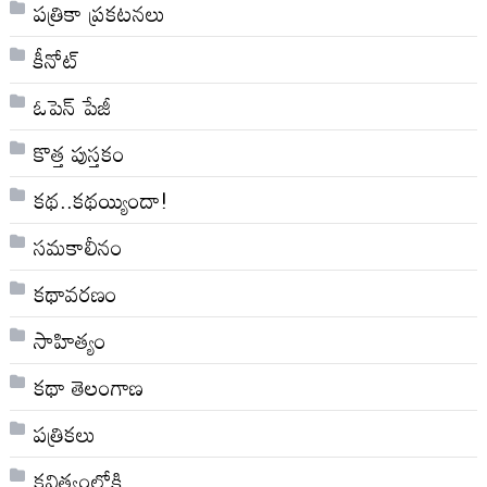
పత్రికా ప్రకటనలు
కీనోట్
ఓపెన్ పేజీ
కొత్త పుస్తకం
కథ..కథయ్యిందా!
సమకాలీనం
కథావరణం
సాహిత్యం
కథా తెలంగాణ
పత్రికలు
కవిత్వంలోకి