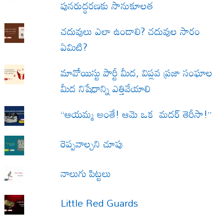
పునరుద్ధరణకు సానుకూలత
చదువులు ఎలా ఉండాలి? చదువుల సారం
ఏమిటి?
మావోయిస్టు పార్టీ మీద, విప్లవ ప్రజా సంఘాల
మీద నిషేధాన్ని ఎత్తివేయాలి
“ఆయమ్మ అంతే! ఆమె ఒక మదర్ తెరీసా!”
రెప్పవాల్చని చూపు
నాలుగు పిట్టలు
Little Red Guards