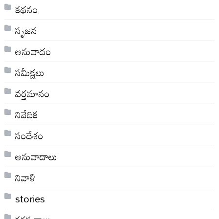
కథనం
సృజన
అనువాదం
సమీక్షలు
వర్తమానం
నివేదిక
సందేశం
అనువాదాలు
నివాళి
stories