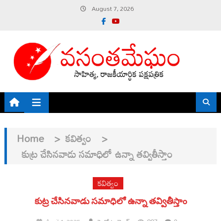
Skip
August 7, 2026
to
content
Home
>
కవిత్వం
>
కుట్ర చేసినవాడు సమాధిలో ఉన్నా తవ్వితీస్తాం
కవిత్వం
కుట్ర చేసినవాడు సమాధిలో ఉన్నా తవ్వితీస్తాం