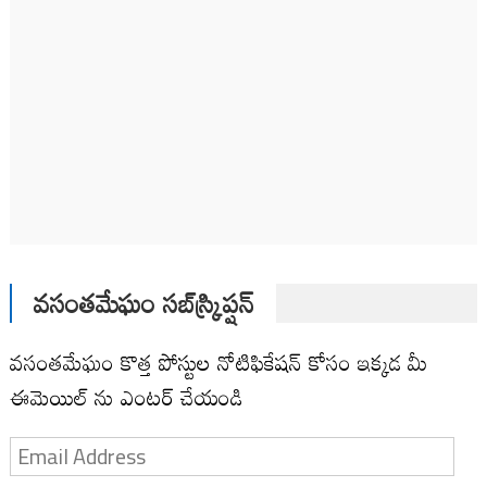
వసంతమేఘం సబ్‌స్క్రిప్షన్
వసంతమేఘం కొత్త పోస్టుల నోటిఫికేషన్ కోసం ఇక్కడ మీ
ఈమెయిల్ ను ఎంటర్ చేయండి
Email