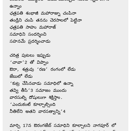
ఉన్నాం 
ఛత్రపతి శంభాజీ మహారాజ్ను చంపినా
తండ్రిని చంపి తనను చెరసాలలో పెట్టినా
ఛత్రపతి సాహు మహారాజ్ 
సమాధిని సందర్శించి 
సహనమే ప్రదర్శించాడు 
చరిత్ర పుటలు ఇప్పుడు
‘చావా’2 తో విప్పాం
ఔరా, శత్రువు ‘రణ’ రంగంలో లేడు 
జేబులో లేడు 
‘కుట్ర చేసినవాడు సమాధిలో ఉన్నా 
తవ్వి తీసి’3 సమాజం ముందు 
వారసుల్ని దోషులుగా శిక్షిస్తాం. 
‘ఎందుకంటే కూల్చాల్సింది 
నీతిలేని అతని వారసత్వాన్ని’4
మార్చి 17న ఔరంగజేబ్ సమాధిని కూల్చాలని నాగపూర్ లో 