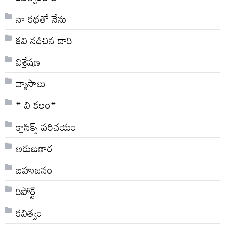
నా క‌థ‌తో నేను
కవి నడిచిన దారి
విశ్లేషణ
వ్యాసాలు
* వి క‌లం*
క్లాసిక్స్ ప‌రిచ‌యం
అరుణతార
బహుజనం
రిపోర్ట్
కవిత్వం