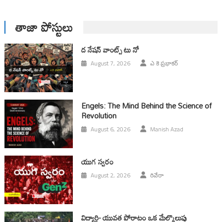
తాజా పోస్టులు
ద నేషన్ వాంట్స్ టు నో
August 7, 2026
ఎ కె ప్రభాకర్
Engels: The Mind Behind the Science of
Revolution
August 6, 2026
Manish Azad
యుగ స్వ‌రం
August 2, 2026
రివేరా
విద్యార్థి- యువత పోరాటం ఒక మేల్కొలుపు