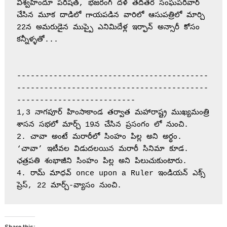
విశ్వహిందూ పరిషత్, భజరంగ్ దళ్ తదితర సంఘపరివార్ 
చేసిన మూక దాడిలో గాయపడిన వారిలో ఆసుపత్రిలో మార్చి 
22న అమరుడైన ముప్పై ఎనిమిదేళ్ల ఇర్ఫాన్ అన్సారీ కోసం 
కన్నీళ్ళతో...
------------------------------------------
------------------------------------------
--------------------------
1,3 నాగపూర్ హింసాకాండ తర్వాత మహారాష్ట్ర ముఖ్యమంత్రి 
శాసన సభలో మార్చ్ 19న చేసిన ప్రసంగం లో నుంచి. 
2. చావా అంటే మరాఠీలో సింహం పిల్ల అని అర్థం. 
‘చావా’ ఇటీవల విడుదలయిన మరాఠీ సినిమా కూడ. 
ఛత్రపతి శంభాజీని సింహం పిల్ల అని పిలుచుకుంటారు. 
4. రామ్ మాధవ్ once upon a Ruler ఇండియన్ ఎక్స్ 
ప్రెస్, 22 మార్చ్-వ్యాసం నుంచి.
Share this: