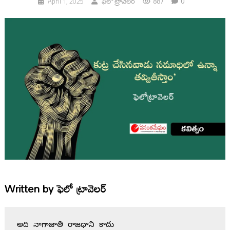
887
0
April 1, 2025
ఫెలో ట్రావెలర్
Written by
ఫెలో ట్రావెలర్
అది నాగాజాతి రాజధాని కాదు