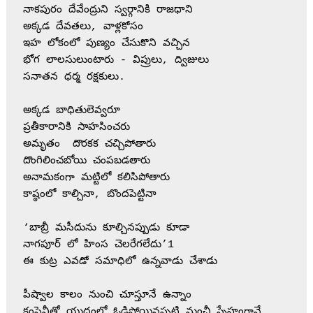
నాకపురం దేవేంద్రుని స్వర్గానికి రాజధాని 
అక్కడ దేవతలు, వాళ్లకోసం 
ఇహ లోకంలో పుణ్యం చేసుకొని వచ్చిన 
భోగ లాలసులుంటారు - విప్రులు, ద్విజులు 
సనాతన ధర్మ రక్షకులు. 
అక్కడ బాధితులెవ్వరూ 
ప్రతీకారానికి సాహసించరు 
అమృతం  దొరకక చచ్చిపోతారు 
దొంగిలించబోయి చంపబడతారు 
అనామకంగా మట్టిలో కలిసిపోతారు 
కాష్ఠంలో కాల్చినా, బొందపెట్టినా
‘బాబ్రీ మసీదును కూల్చినప్పుడు కూడా 
నాగపూర్ లో హింస చెలరేగలేదు’1
ఈ కుట్ర ఎవడో సమాధిలో ఉన్నవాడు చేశాడు 
పీష్వాల కాలం నుంచి చూస్తూనే ఉన్నాం 
కంపెనీతో యుద్ధంలో ఓడిపోయినప్పటి నుంచీ స్నేహంగానే 