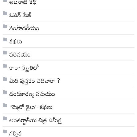
అల‌నాటి క‌థ‌
ఓపన్ పేజ్
సంపాదకీయం
కథలు
పరిచయం
కారా స్మృతిలో
మీరీ పుస్తకం చదివారా ?
దండకారణ్య సమయం
“మెట్రో జైలు” కథలు
అంతర్జాతీయ చిత్ర సమీక్ష
గల్పిక