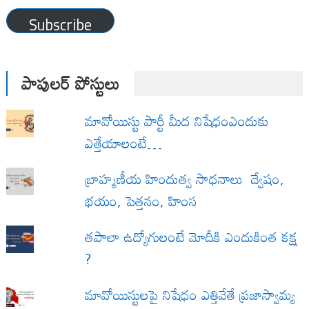
Address
Subscribe
పాపులర్ పోస్టులు
మావోయిస్టు పార్టీ మీద నిషేధంఎందుకు
ఎత్తేయాలంటే…
బ్రాహ్మణీయ హిందుత్వ సాధనాలు ద్వేషం,
భయం, పెత్తనం, హింస
త‌పాలా ఉద్యోగులంటే మోదీకి ఎందుకింత కక్ష
?
మావోయిస్టులపై నిషేధం ఎత్తివేతే ప్రజాస్వామ్య