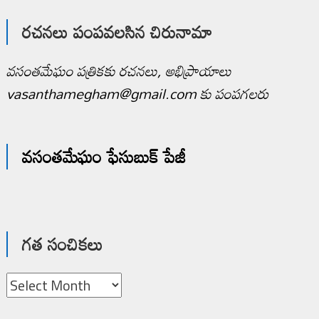
రచనలు పంపవలసిన చిరునామా
వసంతమేఘం పత్రికకు రచనలు, అభిప్రాయాలు
vasanthamegham@gmail.com కు పంపగలరు
వసంతమేఘం ఫేసుబుక్ పేజీ
గత సంచికలు
గత
సంచికలు