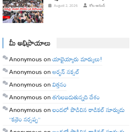
August 2, 2026
కోట ఆనంద్
మీ అభిప్రాయాలు
Anonymous
on
యాభైయ్యారు మార్కులు!
Anonymous
on
అర్బన్ నక్సల్
Anonymous
on
విత్తనం
Anonymous
on
తగులబడుతున్నది దేశం
Anonymous
on
లందలో పొడిచిన రాడికల్ సూర్యుడు
“కర్రెం నర్సప్ప”
Anonymous
on
లందలో పొడిచిన రాడికల్ సూర్యుడు