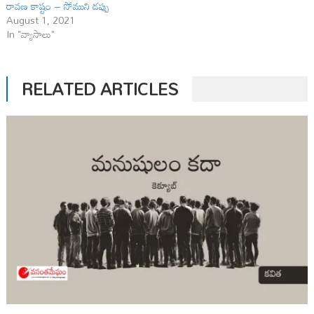
రావణ కాష్టం – సోముని డప్పు
August 1, 2021
In "వ్యాసాలు"
RELATED ARTICLES