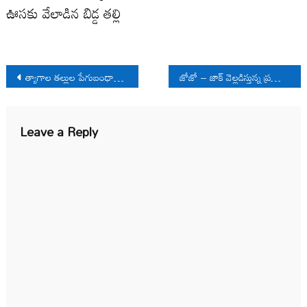
ఊసకు వేలాడిన బిడ్డ తల్లి
Post
త్యాగాల తల్లుల పేగుబంధాలు.. వియ్యుక్క కథలు
జోజో – జాక్ వెల్లడిస్తున్న ప్రపంచ స్త్రీ-పురుష సంబంధాలు!
navigation
Leave a Reply