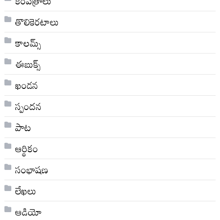
కరపత్రాలు
తొలికెరటాలు
కాలమ్స్
ఈబుక్స్
ఖండన
స్పందన
పాట
ఆర్థికం
సంభాషణ
లేఖలు
ఆడియో