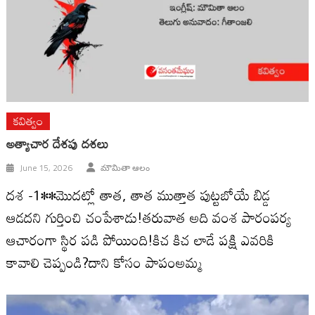
కవిత్వం
అత్యాచార దేశపు దశలు
June 15, 2026
మౌమితా ఆలం
దశ -1••మొదట్లో తాత, తాత ముత్తాత పుట్టబోయే బిడ్డ
ఆడదని గుర్తించి చంపేశాడు!తరువాత అది వంశ పారంపర్య
ఆచారంగా స్థిర పడి పోయింది!కిచ కిచ లాడే పక్షి ఎవరికి
కావాలి చెప్పండి?దాని కోసం పాపంఅమ్మ