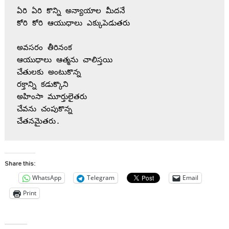
ఏరి ఏరి కొన్ని అన్యాయాల మీదనే
కోరి కోరి ఆయుధాలు ఎక్కుపెడుతరు
అవసరం తీరినంక 
ఆయుధాలు ఆత్మను చాలిస్తయి
చేతులకు అంటుకొన్న
రక్తాన్ని కడుక్కొని
అహింసా మూర్తులైతరు
చేవను చంపుకొన్న
చేతనమైతరు.
Share this:
WhatsApp
Telegram
Email
Print