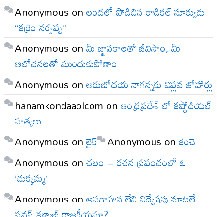
Anonymous
on
లందలో పొడిచిన రాడికల్ సూర్యుడు
“కర్రెం నర్సప్ప”
Anonymous
on
మీ జ్ఞాపకాలతో జీవిస్తాం, మీ
ఆలోచనలతో ముందుకుపోతాం
Anonymous
on
అరుణోదయ నాగన్నకు విప్లవ జోహార్లు
hanamkondaaolcom
on
ఆంధ్రప్రదేశ్ లో కష్టోడియల్
హత్యలు
Anonymous
on
లైక్
Anonymous
on
కంచె
Anonymous
on
చలం – రచన ప్రపంచంలో ఓ
‘చుక్కమ్మ’
Anonymous
on
అవగాహన లేని విద్వేషపు మాటలే
పవన్ కళ్యాణ్ రాజకీయమా?