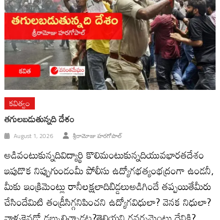
కవిత్వం
తగులబడుతున్నది దేశం
August 1, 2026
శ్రీరామోజు హరగోపాల్
అడివంటుకున్నదివిద్యార్థి కొలిమంటుకున్నదియువభారతదేశం
ఇపుడొక నిప్పుగుండంమీ పోలీసు ఉద్యోగభత్యంభద్రంగా ఉండనీ,
మీకు ఇంక్రిమెంట్లు రానీలక్షలాదిబిడ్డలుఅడిగిందే తప్పయితేమీరు
చేసిందేమిటి తండ్రీసిగ్గనిపించని ఉద్యోగవిధులా? వెనక నిధులా?
వాళ్ళకెవడో డబ్బులిచ్చాడట?తెలియని గవర్నమెంటు దేనికి?