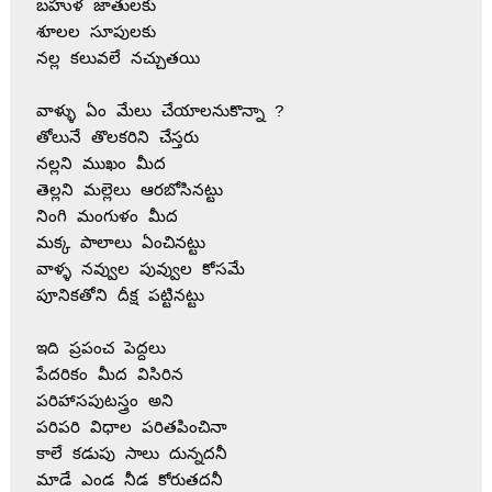
బహుళ జాతులకు
శూలల సూపులకు
నల్ల కలువలే నచ్చుతయి
వాళ్ళు ఏం మేలు చేయాలనుకొన్నా ?
తోలునే తొలకరిని చేస్తరు
నల్లని ముఖం మీద
తెల్లని మల్లెలు ఆరబోసినట్టు
నింగి మంగుళం మీద
మక్క పాలాలు ఏంచినట్టు
వాళ్ళ నవ్వుల పువ్వుల కోసమే
పూనికతోని దీక్ష పట్టినట్టు
ఇది ప్రపంచ పెద్దలు
పేదరికం మీద విసిరిన
పరిహాసపుటస్త్రం అని
పరిపరి విధాల పరితపించినా
కాలే కడుపు సాలు దున్నదనీ
మాడే ఎండ నీడ కోరుతదనీ