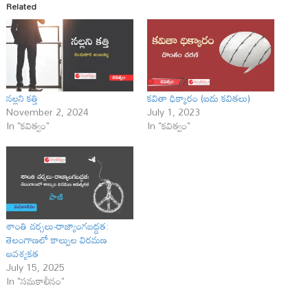
Related
నల్లని కత్తి
కవితా ధిక్కారం (ఐదు కవితలు)
November 2, 2024
July 1, 2023
In "కవిత్వం"
In "కవిత్వం"
శాంతి చర్చలు-రాజ్యాంగబద్ధత:
తెలంగాణలో కాల్పుల విరమణ
ఆవశ్యకత
July 15, 2025
In "సమకాలీనం"