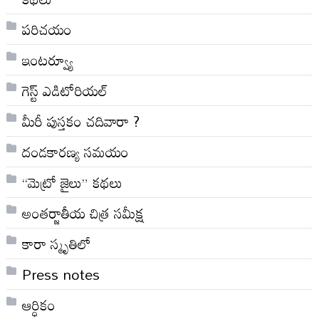
పరిచయం
ఇంటర్వ్యూ
గెస్ట్ ఎడిటోరియల్
మీరీ పుస్తకం చదివారా ?
దండకారణ్య సమయం
“మెట్రో జైలు” కథలు
అంతర్జాతీయ చిత్ర సమీక్ష
కారా స్మృతిలో
Press notes
ఆర్ధికం