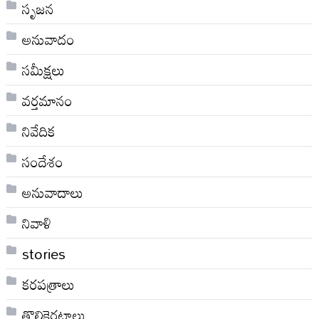
సృజన
అనువాదం
సమీక్షలు
వర్తమానం
నివేదిక
సందేశం
అనువాదాలు
నివాళి
stories
కరపత్రాలు
తొలికెరటాలు