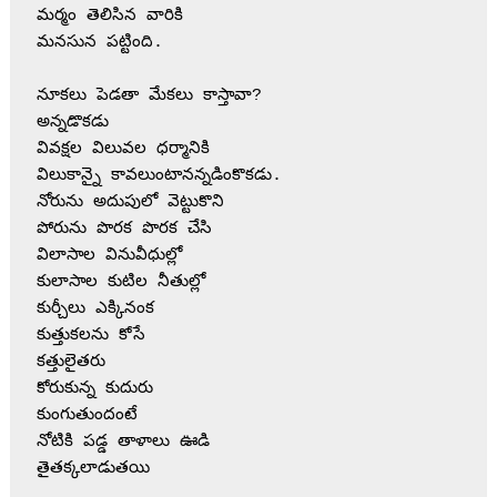
మర్మం తెలిసిన వారికి
మనసున పట్టింది.
నూకలు పెడతా మేకలు కాస్తావా?
అన్నడొకడు
వివక్షల విలువల ధర్మానికి
విలుకాన్నై కావలుంటానన్నడింకొకడు.
నోరును అదుపులో వెట్టుకొని
పోరును పొరక పొరక చేసి
విలాసాల వినువీధుల్లో
కులాసాల కుటిల నీతుల్లో
కుర్చీలు ఎక్కినంక
కుత్తుకలను కోసే
కత్తులైతరు
కోరుకున్న కుదురు
కుంగుతుందంటే
నోటికి పడ్డ తాళాలు ఊడి
తైతక్కలాడుతయి