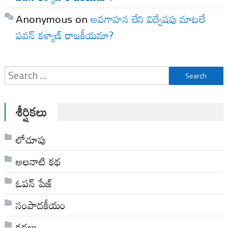
Anonymous
on
అవగాహన లేని విద్వేషపు మాటలే
పవన్ కళ్యాణ్ రాజకీయమా?
Search
for:
శీర్షికలు
లోచూపు
అల‌నాటి క‌థ‌
ఓపన్ పేజ్
సంపాదకీయం
కథలు