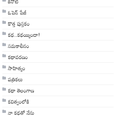
కీనోట్
ఓపెన్ పేజీ
కొత్త పుస్తకం
కథ..కథయ్యిందా!
సమకాలీనం
కథావరణం
సాహిత్యం
పత్రికలు
కథా తెలంగాణ
కవిత్వంలోకి
నా క‌థ‌తో నేను