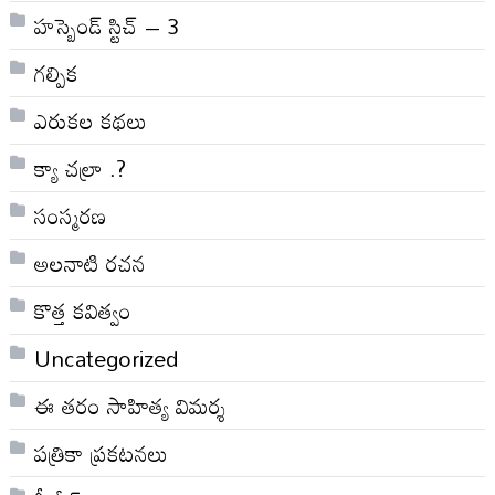
హస్బెండ్ స్టిచ్ – 3
గల్పిక
ఎరుకల కథలు
క్యా చల్రా .?
సంస్మరణ
అలనాటి రచన
కొత్త కవిత్వం
Uncategorized
ఈ తరం సాహిత్య విమర్శ
పత్రికా ప్రకటనలు