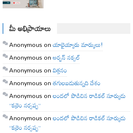
మీ అభిప్రాయాలు
Anonymous
on
యాభైయ్యారు మార్కులు!
Anonymous
on
అర్బన్ నక్సల్
Anonymous
on
విత్తనం
Anonymous
on
తగులబడుతున్నది దేశం
Anonymous
on
లందలో పొడిచిన రాడికల్ సూర్యుడు
“కర్రెం నర్సప్ప”
Anonymous
on
లందలో పొడిచిన రాడికల్ సూర్యుడు
“కర్రెం నర్సప్ప”