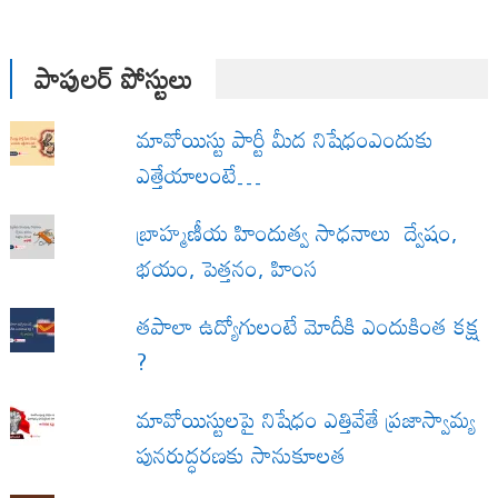
పాపులర్ పోస్టులు
మావోయిస్టు పార్టీ మీద నిషేధంఎందుకు
ఎత్తేయాలంటే…
బ్రాహ్మణీయ హిందుత్వ సాధనాలు ద్వేషం,
భయం, పెత్తనం, హింస
త‌పాలా ఉద్యోగులంటే మోదీకి ఎందుకింత కక్ష
?
మావోయిస్టులపై నిషేధం ఎత్తివేతే ప్రజాస్వామ్య
పునరుద్ధరణకు సానుకూలత