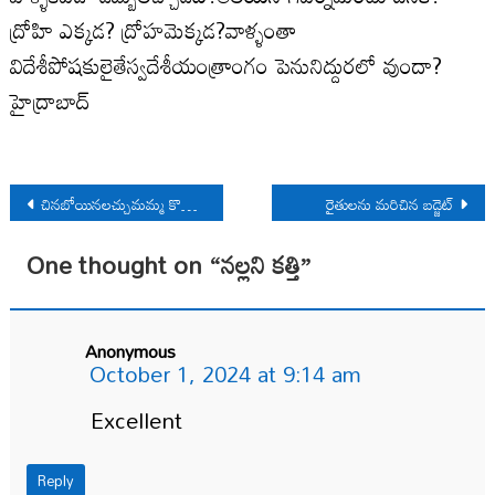
ద్రోహి ఎక్కడ? ద్రోహమెక్కడ?వాళ్ళంతా
విదేశీపోషకులైతేస్వదేశీయంత్రాంగం పెనునిద్దురలో వుందా?
హైద్రాబాద్
Post
చినబోయినలచ్చుమమ్మ కొడుకు
రైతులను మరిచిన బడ్జెట్
navigation
One thought on “
నల్లని కత్తి
”
Anonymous
October 1, 2024 at 9:14 am
Excellent
Reply