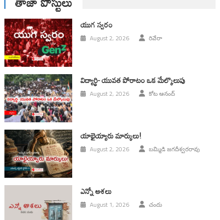
తాజా పోస్టులు
యుగ స్వ‌రం
August 2, 2026
రివేరా
విద్యార్థి- యువత పోరాటం ఒక మేల్కొలుపు
August 2, 2026
కోట ఆనంద్
యాభైయ్యారు మార్కులు!
August 2, 2026
బమ్మిడి జగదీశ్వరరావు
ఎన్నో ఆశలు
August 1, 2026
చందు