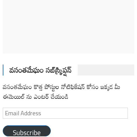
వసంతమేఘం సబ్‌స్క్రిప్షన్
వసంతమేఘం కొత్త పోస్టుల నోటిఫికేషన్ కోసం ఇక్కడ మీ
ఈమెయిల్ ను ఎంటర్ చేయండి
Email
Address
Subscribe