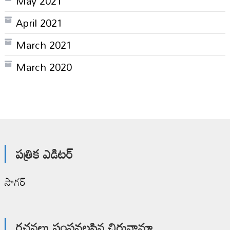
May 2021
April 2021
March 2021
March 2020
పత్రిక ఎడిటర్
సాగర్
రచనలు పంపవలసిన చిరునామా