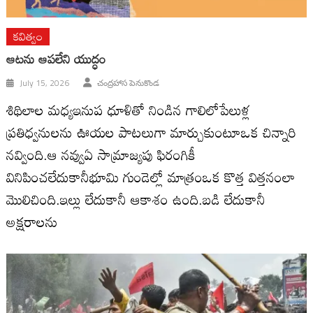
కవిత్వం
ఆటను ఆపలేని యుద్ధం
July 15, 2026
చంద్రహాస పెనుకొండ
శిథిలాల మధ్యఇనుప ధూళితో నిండిన గాలిలోపేలుళ్ల
ప్రతిధ్వనులను ఊయల పాటలుగా మార్చుకుంటూఒక చిన్నారి
నవ్వింది.ఆ నవ్వుఏ సామ్రాజ్యపు ఫిరంగికీ
వినిపించలేదుకానీభూమి గుండెల్లో మాత్రంఒక కొత్త విత్తనంలా
మొలిచింది.ఇల్లు లేదుకానీ ఆకాశం ఉంది.బడి లేదుకానీ
అక్షరాలను