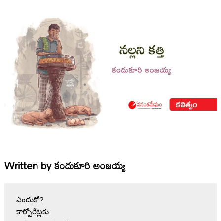
Written by
కందుకూరి అంజయ్య
ఎందుకో?
కార్పోరేట్లకు