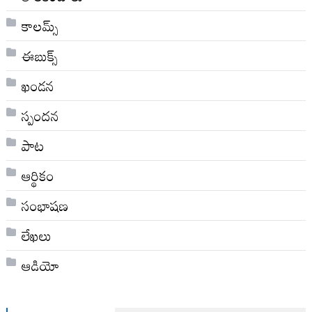
కాలమ్స్
ఈబుక్స్
ఖండన
స్పందన
పాట
ఆర్థికం
సంభాషణ
లేఖలు
ఆడియో