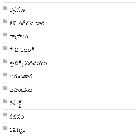
విశ్లేషణ
కవి నడిచిన దారి
వ్యాసాలు
* వి క‌లం*
క్లాసిక్స్ ప‌రిచ‌యం
అరుణతార
బహుజనం
రిపోర్ట్
కథనం
కవిత్వం