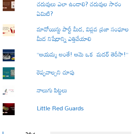
చదువులు ఎలా ఉండాలి? చదువుల సారం
ఏమిటి?
మావోయిస్టు పార్టీ మీద, విప్లవ ప్రజా సంఘాల
మీద నిషేధాన్ని ఎత్తివేయాలి
“ఆయమ్మ అంతే! ఆమె ఒక మదర్ తెరీసా!”
రెప్పవాల్చని చూపు
నాలుగు పిట్టలు
Little Red Guards