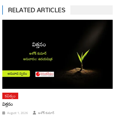
RELATED ARTICLES
కవిత్వం
విత్తనం
August 1, 2026
అశోక్ కుమార్