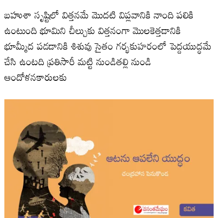
బహుశా సృష్టిలో విత్తనమే మొదటి విప్లవానికి నాంది పలికి
ఉంటుంది భూమిని చీల్చుకు విత్తనంగా మొలకెత్తడానికి
భూమ్మీద పడడానికి శిశువు సైతం గర్భకుహరంలో పెద్దయుద్ధమే
చేసి ఉంటది ప్రతిసారీ మట్టి నుండితల్లి నుండి
ఆందోళనకారులకు