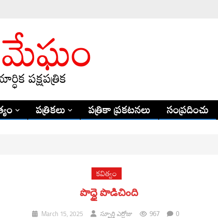
్యం
పత్రికలు
పత్రికా ప్రకటనలు
సంప్రదించు
కవిత్వం
పొద్ధై పొడిచింది
967
0
March 15, 2025
స్ఫూర్తి ఎర్రోజు