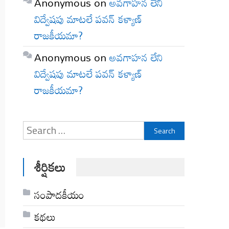
Anonymous
on
అవగాహన లేని
విద్వేషపు మాటలే పవన్ కళ్యాణ్
రాజకీయమా?
Anonymous
on
అవగాహన లేని
విద్వేషపు మాటలే పవన్ కళ్యాణ్
రాజకీయమా?
Search
for:
శీర్షికలు
సంపాదకీయం
కథలు