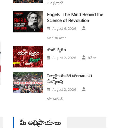
ఎ కె ప్రభాకర్
Engels: The Mind Behind the
Science of Revolution
August 6, 2026
Manish Azad
యుగ స్వ‌రం
August 2, 2026
రివేరా
విద్యార్థి- యువత పోరాటం ఒక
మేల్కొలుపు
August 2, 2026
కోట ఆనంద్
మీ అభిప్రాయాలు