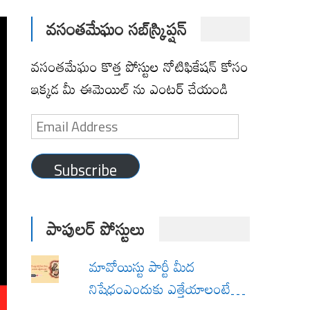
వసంతమేఘం సబ్‌స్క్రిప్షన్
వసంతమేఘం కొత్త పోస్టుల నోటిఫికేషన్ కోసం
ఇక్కడ మీ ఈమెయిల్ ను ఎంటర్ చేయండి
Email
Address
Subscribe
పాపులర్ పోస్టులు
మావోయిస్టు పార్టీ మీద
నిషేధంఎందుకు ఎత్తేయాలంటే…