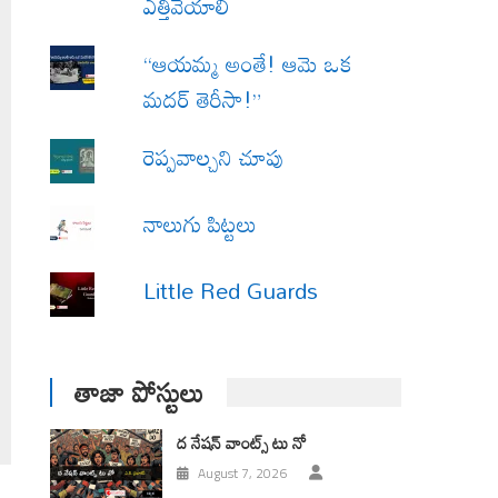
ఎత్తివేయాలి
“ఆయమ్మ అంతే! ఆమె ఒక
మదర్ తెరీసా!”
రెప్పవాల్చని చూపు
నాలుగు పిట్టలు
Little Red Guards
తాజా పోస్టులు
ద నేషన్ వాంట్స్ టు నో
August 7, 2026