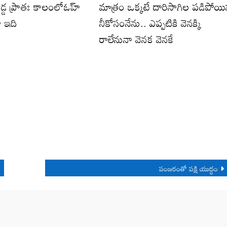
డ్డ ప్రాతః కాలంలోఓహ్
మాత్రం ఒక్కటే దారిసాగిల పడిపోయ
ా ఇది
నీకోసంనేను.. ఎప్పటికి వెనక్కి
రాలేనునా వెనక వెనకే
పంజరంతో ప‌క్షి యుద్ధం