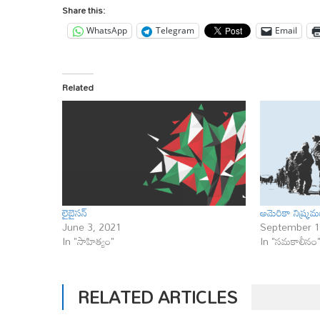
Share this:
WhatsApp
Telegram
Email
Related
లైబైసన్
అమెరికా నిష్క్ర
June 3, 2021
September 1
In "సాహిత్యం"
In "సమకాలీనం
RELATED ARTICLES