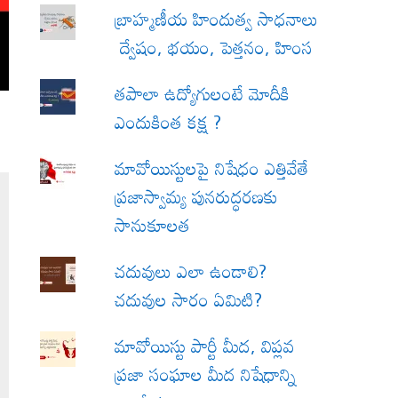
బ్రాహ్మణీయ హిందుత్వ సాధనాలు
ద్వేషం, భయం, పెత్తనం, హింస
త‌పాలా ఉద్యోగులంటే మోదీకి
ఎందుకింత కక్ష ?
మావోయిస్టులపై నిషేధం ఎత్తివేతే
ప్రజాస్వామ్య పునరుద్ధరణకు
సానుకూలత
చదువులు ఎలా ఉండాలి?
చదువుల సారం ఏమిటి?
మావోయిస్టు పార్టీ మీద, విప్లవ
ప్రజా సంఘాల మీద నిషేధాన్ని