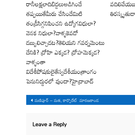
రానీలక్షలాదిబిడ్డలుఅడిగిందే
వదిలివేయబ
తప్పయితేమీరు చేసిందేమిటి
తిరస్కృతుడ
తండ్రీసిగ్గనిపించని ఉద్యోగవిధులా?
వెనక నిధులా?వాళ్ళకెవడో
డబ్బులిచ్చాడట?తెలియని గవర్నమెంటు
దేనికి? ద్రోహి ఎక్కడ? ద్రోహమెక్కడ?
వాళ్ళంతా
విదేశీపోషకులైతేస్వదేశీయంత్రాంగం
పెనునిద్దురలో వుందా?హైద్రాబాద్
Post
మణిపూర్ – మత, కార్పొరేట్ మారణకాండ
navigation
Leave a Reply