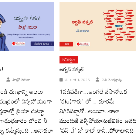
కవిత్వం
ం!
అర్బన్ నక్సల్
6
పాబ్లో నెరుడా
August 1, 2026
ఎన్ వెంకట్రావు
ండి దుఃఖాన్ని అలలు
1వడివడిగా...అంగలే వేసానోఒక
ుద్రంలో నిస్సహాయంగా
'క(౦)గారు' లో .. దూరమే
 క్షణాల్లో ప్రియా చుట్టూ
ఎగిరిపడ్డానో..అయినా..చాలా
 గాఢంధకారం లోంచి నీ
ముందుకే వెళ్ళిపోయానుజీవితం అనేద
ను కమ్మేస్తుంది ..అనాథలా
'వన్ వే' నో కాదో కానీ..పోరాటానిది