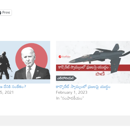
Print
మణ దేనికి సంకేతం?
కార్పొరేట్ స్వామ్యంలో ప్రజలపై యుద్ధం
5, 2021
February 1, 2023
"
In "సంపాదకీయం"