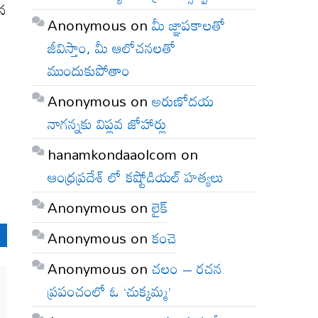
ిన
Anonymous
on
మీ జ్ఞాపకాలతో
జీవిస్తాం, మీ ఆలోచనలతో
ముందుకుపోతాం
Anonymous
on
అరుణోదయ
నాగన్నకు విప్లవ జోహార్లు
hanamkondaaolcom
on
ఆంధ్రప్రదేశ్ లో కష్టోడియల్ హత్యలు
Anonymous
on
లైక్
Anonymous
on
కంచె
Anonymous
on
చలం – రచన
ప్రపంచంలో ఓ ‘చుక్కమ్మ’