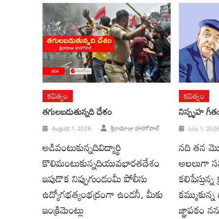
కవిత్వం
కవిత్వం
తగులబడుతున్నది దేశం
నిస్పృహ గీత
August 1, 2026
శ్రీరామోజు హరగోపాల్
July 1, 202
అడివంటుకున్నదివిద్యార్థి
నది తన మొ
కొలిమంటుకున్నదియువభారతదేశం
అలలుగా సమ
ఇపుడొక నిప్పుగుండంమీ పోలీసు
కలిపేస్తున్న
ఉద్యోగభత్యంభద్రంగా ఉండనీ, మీకు
కమ్ముకున్న
ఇంక్రిమెంట్లు
జ్ఞాపకం నన్