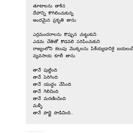
తూటాలను తాకిన 
దేహాన్ని కౌగిలించుకున్న 
అందమైన ప్రకృతి తాను 
ఎర్రమందరాలను కొప్పున చుట్టుకుని 
ఎడమ చేతితో కొడవలి సరిపించుకుని
రాజ్యంలోని కలుపు మొక్కలను పికేయ్యడానికై బయలుద
వ్యవసాయ కూలీ తాను
తానే పుట్టింది
తానే పెరిగింది 
తానే యుద్ధం చేసింది
తానే గెలిచింది 
తానే మరణించింది 
మళ్ళీ
తానే పొద్దై పొడిచింది.