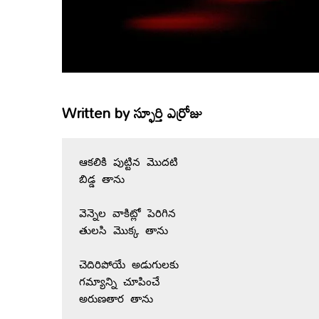
Written by
స్ఫూర్తి ఎర్రోజు
ఆకలికి పుట్టిన మొదటి 
బిడ్డ తాను
వెన్నెల వాకిట్లో పెరిగిన 
తులసి మొక్క తాను
చెదిరిపోయే అడుగులకు 
గమ్యాన్ని చూపించే
అరుణతార తాను