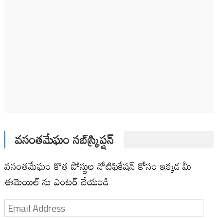
వసంతమేఘం సబ్‌స్క్రిప్షన్
వసంతమేఘం కొత్త పోస్టుల నోటిఫికేషన్ కోసం ఇక్కడ మీ
ఈమెయిల్ ను ఎంటర్ చేయండి
Email