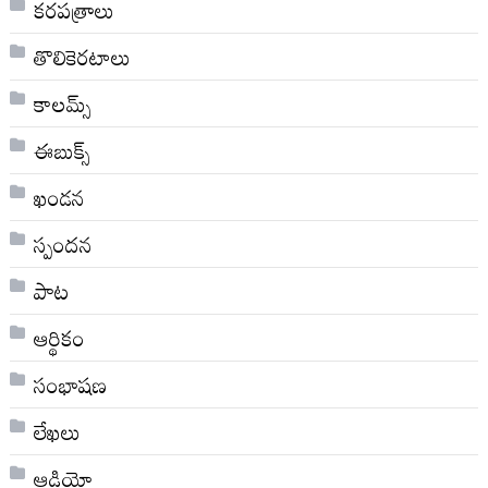
కరపత్రాలు
తొలికెరటాలు
కాలమ్స్
ఈబుక్స్
ఖండన
స్పందన
పాట
ఆర్థికం
సంభాషణ
లేఖలు
ఆడియో