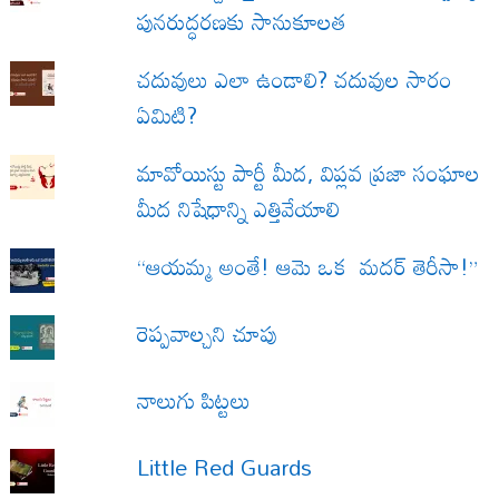
పునరుద్ధరణకు సానుకూలత
చదువులు ఎలా ఉండాలి? చదువుల సారం
ఏమిటి?
మావోయిస్టు పార్టీ మీద, విప్లవ ప్రజా సంఘాల
మీద నిషేధాన్ని ఎత్తివేయాలి
“ఆయమ్మ అంతే! ఆమె ఒక మదర్ తెరీసా!”
రెప్పవాల్చని చూపు
నాలుగు పిట్టలు
Little Red Guards