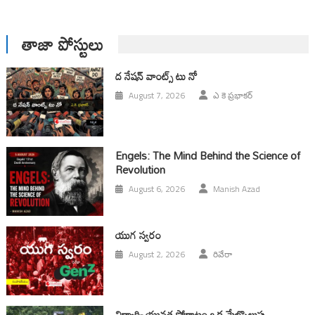
తాజా పోస్టులు
ద నేషన్ వాంట్స్ టు నో
August 7, 2026
ఎ కె ప్రభాకర్
Engels: The Mind Behind the Science of
Revolution
August 6, 2026
Manish Azad
యుగ స్వ‌రం
August 2, 2026
రివేరా
విద్యార్థి- యువత పోరాటం ఒక మేల్కొలుపు