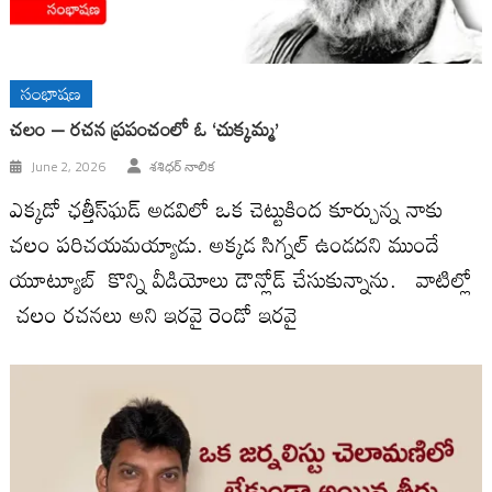
సంభాషణ
చలం – రచన ప్రపంచంలో ఓ ‘చుక్కమ్మ’
June 2, 2026
శశిధర్ నాలిక
ఎక్కడో ఛత్తీస్‌ఘడ్ అడవిలో ఒక చెట్టుకింద కూర్చున్న నాకు
చలం పరిచయమయ్యాడు. అక్కడ సిగ్నల్ ఉండదని ముందే
యూట్యూబ్ కొన్ని వీడియోలు డౌన్లోడ్ చేసుకున్నాను. వాటిల్లో
చలం రచనలు అని ఇరవై రెండో ఇరవై