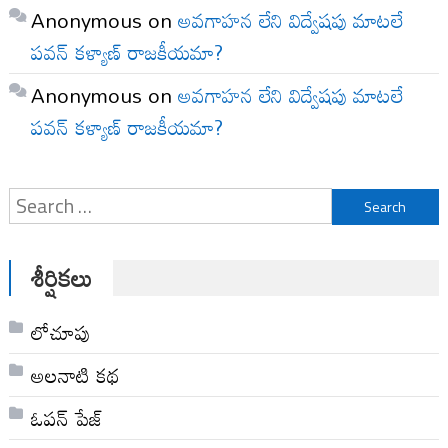
Anonymous
on
అవగాహన లేని విద్వేషపు మాటలే
పవన్ కళ్యాణ్ రాజకీయమా?
Anonymous
on
అవగాహన లేని విద్వేషపు మాటలే
పవన్ కళ్యాణ్ రాజకీయమా?
Search
for:
శీర్షికలు
లోచూపు
అల‌నాటి క‌థ‌
ఓపన్ పేజ్