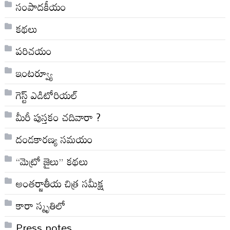
సంపాదకీయం
కథలు
పరిచయం
ఇంటర్వ్యూ
గెస్ట్ ఎడిటోరియల్
మీరీ పుస్తకం చదివారా ?
దండకారణ్య సమయం
“మెట్రో జైలు” కథలు
అంతర్జాతీయ చిత్ర సమీక్ష
కారా స్మృతిలో
Press notes