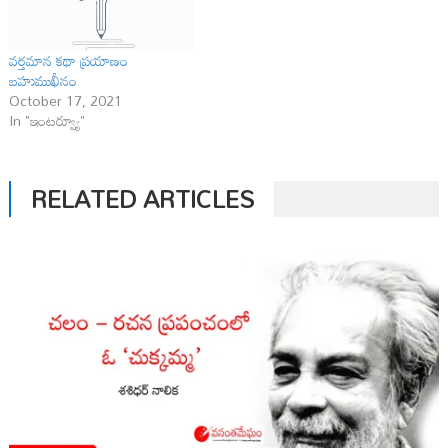
వ‌ర్త‌మాన క‌థా ప్రయాణం
బహుముఖీనం
October 17, 2021
In "ఇంటర్వ్యూ"
RELATED ARTICLES