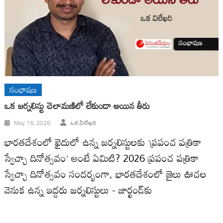
సంభాషణ
ఒక జర్నలిస్టు చెలామణిలో లేకుండా అయిన తీరు
May 16, 2026
ఒక విలేఖరి
భారతదేశంలో ఖైదులో ఉన్న జర్నలిస్టులకు ‘ప్రపంచ పత్రికా
స్వేచ్ఛా దినోత్సవం’ అంటే ఏమిటి? 2026 ప్రపంచ పత్రికా
స్వేచ్ఛా దినోత్సవం సందర్భంగా, భారతదేశంలో జైలు ఊచల
వెనుక ఉన్న ఇద్దరు జర్నలిస్టులు - జార్ఖండ్‌కు