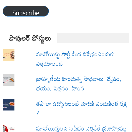
Address
Subscribe
పాపులర్ పోస్టులు
మావోయిస్టు పార్టీ మీద నిషేధంఎందుకు
ఎత్తేయాలంటే…
బ్రాహ్మణీయ హిందుత్వ సాధనాలు ద్వేషం,
భయం, పెత్తనం, హింస
త‌పాలా ఉద్యోగులంటే మోదీకి ఎందుకింత కక్ష
?
మావోయిస్టులపై నిషేధం ఎత్తివేతే ప్రజాస్వామ్య