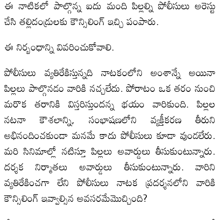
ఈ నాటికలో పాల్గొన్న ఐదు మంది పిల్లల్ని పోలీసులు అరెస్టు
చేసి తల్లిదండ్రులకు కౌన్సిలింగ్‌ ఇచ్చి పంపారు.
ఈ నిర్బంధాన్ని వివరించుకోవాలి.
పోలీసులు వ్యతిరేకిస్తున్నది నాటకంలోని అంశాన్నే అయినా
పిల్లలు పాల్గొనడం వారికి నచ్చలేదు. పోరాటం ఒక తరం నుంచి
మరొక తరానికి విస్తరిస్తుందన్న భయం వారికుంది. పిల్లల
నటనా కౌశలాన్ని, సంభాషణలోని వ్యక్తీకరణ తీరుని
అభినందించకుండా మనమే కాదు పోలీసులు కూడా వుండలేరు.
మరి సినిమాల్లో నటిస్తూ పిల్లలు అవార్డులు తీసుకుంటున్నారు.
దర్శక నిర్మాతలు అవార్డులు తీసుకుంటున్నారు. వారిని
వ్యతిరేకించగా లేని పోలీసులు నాటక ప్రదర్శనలోని వారికి
కౌన్సిలింగ్‌ ఇవ్వాల్సిన అవసరమేమొచ్చింది?