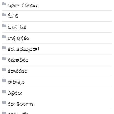
పత్రికా ప్రకటనలు
కీనోట్
ఓపెన్ పేజీ
కొత్త పుస్తకం
కథ..కథయ్యిందా!
సమకాలీనం
కథావరణం
సాహిత్యం
పత్రికలు
కథా తెలంగాణ