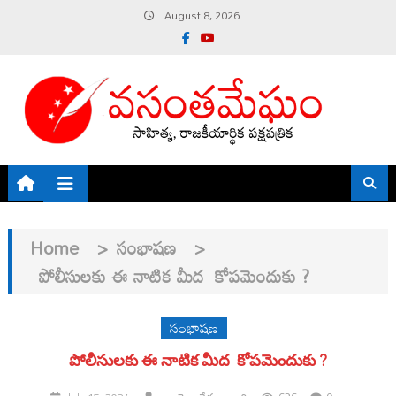
Skip
August 8, 2026
to
content
Home
>
సంభాషణ
>
పోలీసులకు ఈ నాటిక మీద కోపమెందుకు ?
సంభాషణ
పోలీసులకు ఈ నాటిక మీద కోపమెందుకు ?