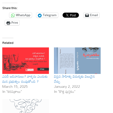
Share this:
WhatsApp
Telegram
Email
Print
Related
ఎవరీ ఆదివాసులు? వాళ్ళను ఎందుకు
విప్లవ సాహిత్య విమర్శకు విలువైన
మన ప్రభుత్వం చంపుతోంది ?
చేర్పు
March 15, 2025
January 2, 2022
In "కరపత్రాలు"
In "కొత్త పుస్తకం"