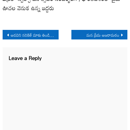
ఊచల వెనుక ఉన్న ఇద్దరు
Post
అడవిని నరికితే మాకు తిండి ఎలా?
మన ప్రేమ అజరామరం
navigation
Leave a Reply