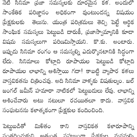
నేటి సినిమా ప్రజా సమస్యలకు దూరమైన కళ. అందులో
సాంకేతిక పరిజ్ఞానం అధికంగా వుంటుందన్న విషయం
ప్రేక్షకులకు తెలుసు. యంత్ర పరిశ్రమలు తెచ్చి పెట్టే ఆర్థిక
సాంఘిక సమస్యలు పెట్టుబడి దారుకీ, ప్రజాస్వామ్యానికి కూడా
విషమ సమస్యలుగా పరిణమిస్తాయని. కొ.కు. అంటారు.
ఇప్పుడు సినిమా రంగం ఆ సమస్యల్ని ఎదుర్కొనటానికి సిద్ధంగా
లేదు. సినిమాలు కోట్లాది రూపాయల పెట్టుబడి కోట్లాది
రూపాయల లాభాన్ని ఆశిస్తాయి గదా! కాబట్టి వ్యాపార కళలు
వాస్తవికతను చిత్రించవు. అది సినిమా వాళ్ళకు విషతుల్యం. జల్‌
జంగల్‌ జమీన్‌ హమారా నాటికలో పెట్టుబడులు లేవు. లాభాన్ని
ఆశించేవారు అటు నటులూ రచయితలూ కాదు. వాస్తవిక
సంఘటనను కళాత్మకంగా ప్రేక్షకుల కందించింది.
పెట్టుబడితో మిళితం కాని వాస్తవికత కళారూపాన్ని
సంతరించుకుని అత్యంత సహజంగా ప్రేక్షకుల మనసుల్ని