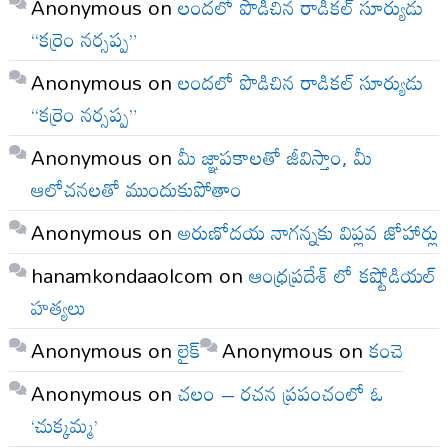
Anonymous
on
లందలో పొడిచిన రాడికల్ సూర్యుడు
“కర్రెం నర్సప్ప”
Anonymous
on
లందలో పొడిచిన రాడికల్ సూర్యుడు
“కర్రెం నర్సప్ప”
Anonymous
on
మీ జ్ఞాపకాలతో జీవిస్తాం, మీ
ఆలోచనలతో ముందుకుపోతాం
Anonymous
on
అరుణోదయ నాగన్నకు విప్లవ జోహార్లు
hanamkondaaolcom
on
ఆంధ్రప్రదేశ్ లో కష్టోడియల్
హత్యలు
Anonymous
on
లైక్
Anonymous
on
కంచె
Anonymous
on
చలం – రచన ప్రపంచంలో ఓ
‘చుక్కమ్మ’