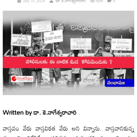
636
0
July 15, 2024
డా. కె.నాగేశ్వరాచారి
Written by
డా. కె.నాగేశ్వరాచారి
వాస్తవం వేరు వాస్తవికత వేరు అని విన్నాను. వాస్తవానికున్న