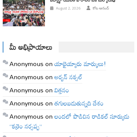
August 2, 2026
కోట ఆనంద్
మీ అభిప్రాయాలు
Anonymous
on
యాభైయ్యారు మార్కులు!
Anonymous
on
అర్బన్ నక్సల్
Anonymous
on
విత్తనం
Anonymous
on
తగులబడుతున్నది దేశం
Anonymous
on
లందలో పొడిచిన రాడికల్ సూర్యుడు
“కర్రెం నర్సప్ప”