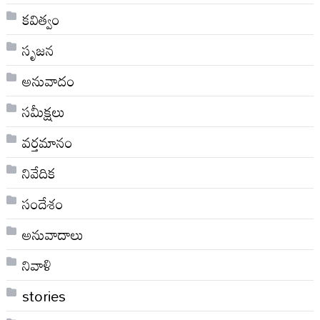
కవిత్వం
సృజన
అనువాదం
సమీక్షలు
వర్తమానం
నివేదిక
సందేశం
అనువాదాలు
నివాళి
stories