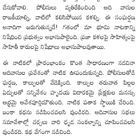
చేసుకోవాలి. పోలీసులు వ్యతిరేకించింది ఆది వాసుల
రాజకీయాల్ని, వాటిలో కలిసిపోయిన కళల్ని. ఈ సంఘర్షణ
అనాదిగా జరుగుతున్నదే! గతంలో మా భూమి నాటకాన్ని
నిషేధించి ప్రభుత్వం అభాసుపాలైంది. ప్రజా కళలపై సాహిత్యంపై
సాహితీ కారులపై నిషేధాలు అభాసుపాలవుతాయి.
ఈ నాటికలో ప్రారంభాంకం కొంత సాధారణంగా నడచినా
ఆదివాసుల ప్రవేశంతో నాటిక ఊపందుకున్నది. పోలీసులతోడి
ఘర్షణ, కాల్పులతో వేడెక్కింది. కాల్పుల తరువాత పిల్లల
ఏడ్పులతో సన్నివేశం హృదయ విదారకమై ప్రేక్షకుల మనస్సు
ఆర్ధ్రమై ఆవేశపూర్తిమౌతుంది. నాటిక పతాక స్థాయికి చేరింది.
ఇంకా కథను నడిపించవలసి వుండిరది. ఆదివాసుల సభలు
సమావేశాల్లో చర్చలు వారి ధృడ సంకల్పాన్ని చూపించవలసి
వుండిరది. కథ వేగంగా నడిచింది.