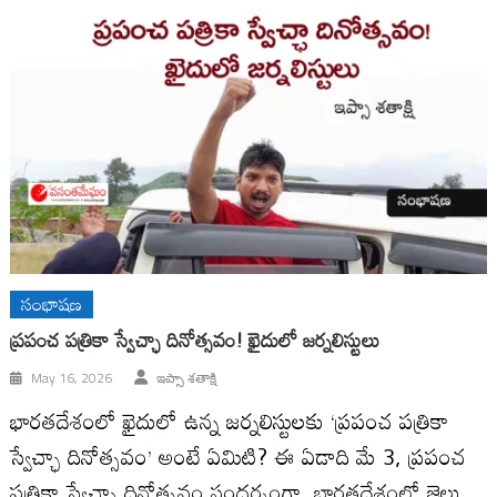
సంభాషణ
ప్రపంచ పత్రికా స్వేచ్ఛా దినోత్సవం! ఖైదులో జర్నలిస్టులు
May 16, 2026
ఇప్సా శతాక్షి
భారతదేశంలో ఖైదులో ఉన్న జర్నలిస్టులకు ‘ప్రపంచ పత్రికా
స్వేచ్ఛా దినోత్సవం’ అంటే ఏమిటి? ఈ ఏడాది మే 3, ప్రపంచ
పత్రికా స్వేచ్ఛా దినోత్సవం సందర్భంగా, భారతదేశంలో జైలు