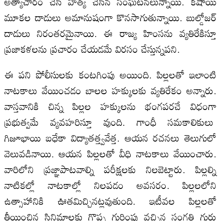
అత్యాచారం చేసి హత్య చేసిన సంఘటనలున్నాయి. కషాయి
మూకల దాడులు అమానుషంగా కొనసాగుతున్నాయి. బుల్డోజర్‌
దాడులు నిరంతరమైనాయి. ఈ రాజ్య హింసను వ్యతిరేకిస్తూ
ప్రజాకళలను ప్రచారం చేయడమే విరసం చేస్తున్నపని.
ఈ పని పోలీసులకు కంటగింపు అయింది. పిల్లలతో ఇలాంటి
నాటకాలు వేయించడం బాలల హక్కులకు వ్యతిరేకం అన్నారు.
వాస్తవానికి చిన్న పిల్లల హక్కులను భంగపరచే విధంగా
ప్రభుత్వమే వ్యవహరిస్తూ వుంది. గాంధీ సమకాలికులు
గిజూభాయి బధేకా విద్యాతత్త్వవేత్త. ఆయన రచనలు తెలుగులో
వెలువడినాయి. ఆయన పిల్లలతో వీధి నాటకాలు వేయించారు.
వారిలోని ప్రజ్ఞాపాటవాల్ని పరీక్షలకు నిలబెట్టారు. పిల్లల్ని
నాటికల్లో నాటకాల్లో నిలపడం అవసరం. పిల్లలలోని
ఉత్సాహానికి ఊతమిచ్చినట్లవుతుంది. ఇటీవల పిల్లలతో
తీయించిన సినిమాలకు గొప్ప గుర్తింపు వచ్చిన సంగతి గుర్తు