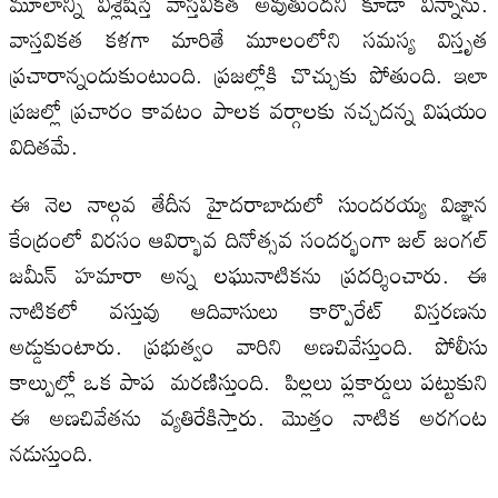
మూలాన్ని విశ్లేషిస్తే వాస్తవికత అవుతుందని కూడా విన్నాను.
వాస్తవికత కళగా మారితే మూలంలోని సమస్య విస్తృత
ప్రచారాన్నందుకుంటుంది. ప్రజల్లోకి చొచ్చుకు పోతుంది. ఇలా
ప్రజల్లో ప్రచారం కావటం పాలక వర్గాలకు నచ్చదన్న విషయం
విదితమే.
ఈ నెల నాల్గవ తేదీన హైదరాబాదులో సుందరయ్య విజ్ఞాన
కేంద్రంలో విరసం ఆవిర్భావ దినోత్సవ సందర్భంగా జల్‌ జంగల్‌
జమీన్‌ హమారా అన్న లఘునాటికను ప్రదర్శించారు. ఈ
నాటికలో వస్తువు ఆదివాసులు కార్పొరేట్‌ విస్తరణను
అడ్డుకుంటారు. ప్రభుత్వం వారిని అణచివేస్తుంది. పోలీసు
కాల్పుల్లో ఒక పాప మరణిస్తుంది. పిల్లలు ప్లకార్డులు పట్టుకుని
ఈ అణచివేతను వ్యతిరేకిస్తారు. మొత్తం నాటిక అరగంట
నడుస్తుంది.