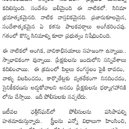
కదిలిస్తుంది. సందేశం బలీమైంది ఈ నాటికలో. సినిమా
భ్రమాత్మకమైనది. నాటిక వాస్తవికమైనది. ప్రజానుకూలమైన,
సందేశాత్మకమైన ఏ కళను పాలకవర్గాలు అంగీకరించవు.
గతంలో కొన్ని సినిమాల్ని కూడా ప్రభుత్వం నిషేధించింది.
ఈ నాటికలో ఆంగిక, వాచికాభినయాలు సహజంగా ఉన్నాయి..
స్వాభావికంగా వున్నాయి. ప్రేక్షకులను ఇందులోని సన్నివేశాలు
కదిలించాయి. ఈ క్రమంలో పిల్లలు రంగస్థలం పైకి రావడం,
వాళ్ళు విలపించడం, కార్పొరేట్లకు వ్యతరేకంగా నినదించడం,
సైనికీకరణను అడ్డుకోవాలని అనడం ప్రేక్షకులను ధర్మాగ్రహానికి
లోను చేస్తాయి. ఇదీ పోలీసులకు నచ్చలేదు.
ఇటీవల ఛత్తీస్‌ఘడ్‌లో పోలీసులను పసిపాపల్ని
హతమారుస్తున్నారు. స్త్రీలను ఎన్నో విధాలుగా హింసించి,