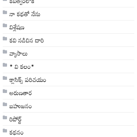
కవిత్వంలోకి
నా క‌థ‌తో నేను
విశ్లేషణ
కవి నడిచిన దారి
వ్యాసాలు
* వి క‌లం*
క్లాసిక్స్ ప‌రిచ‌యం
అరుణతార
బహుజనం
రిపోర్ట్
కథనం