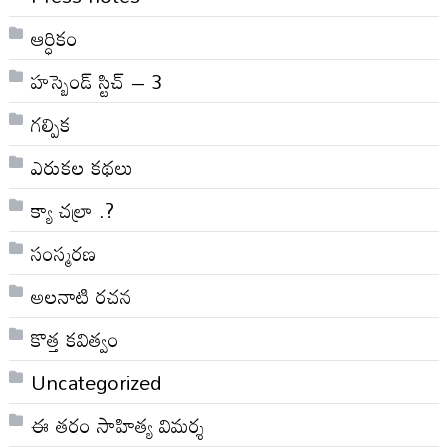
ఆర్ధికం
హస్బెండ్ స్టిచ్ – 3
గల్పిక
ఎరుకల కథలు
క్యా చల్రా .?
సంస్మరణ
అలనాటి రచన
కొత్త కవిత్వం
Uncategorized
ఈ తరం సాహిత్య విమర్శ