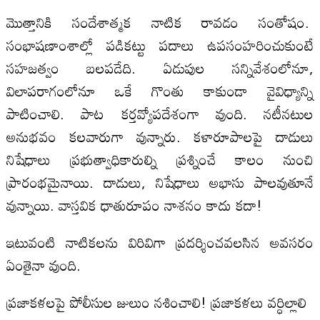
మొత్తానికి సందేశాత్మక నాటిక రావడం సంతోషం.
సంభాషణాంశాల్లో పడికట్టు పదాలు ఉపసంహరించుకుంటే
సహజత్వం బలపడేది. ఏడుపుల సన్నివేశంలోనూ,
విలాపరాగంలోనూ ఒకే గొంతు కాకుండా వైవిధ్యాన్ని
పాటించాలి. పాట కర్తవ్యోపదేశంగా వుంది. నటీనటుల
అనుభవం కలవారుగా వున్నారు. కళారూపాలపై దాడులు
నిషేధాలు ప్రభుత్వాధికారుల్ని ప్రశ్నించే కాలం నుంచి
ప్రారంభమైనాయి. దాడులు, నిషేధాలు అభాసు పాలవుతూనే
వున్నాయి. వాస్తవిక ధాతురూపం నాశనం కాదు కదా!
ఇటువంటి నాటికలను విరివిగా ప్రదర్శించవలసిన అవసరం
ఏంతైనా వుంది.
ప్రజాకళలపై పోలీసుల జులుం నశించాలి! ప్రజాకళలు వర్ధిల్లాలి