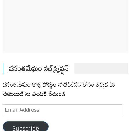
వసంతమేఘం సబ్‌స్క్రిప్షన్
వసంతమేఘం కొత్త పోస్టుల నోటిఫికేషన్ కోసం ఇక్కడ మీ
ఈమెయిల్ ను ఎంటర్ చేయండి
Email
Address
Subscribe