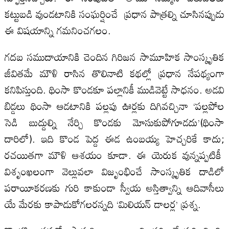
కట్టుబడి వుండటానికి సంఘర్షించే ప్రధాన పాత్రల్ని చూసినప్పుడు
ఈ విషయాన్ని గమనించగలం.
గదబ సముదాయానికి చెందిన గిరిజన సామూహిక సాంస్కృతిక
జీవితమే మౌళి రాసిన తొలినాటి కథల్లో ప్రధాన నేపథ్యంగా
కనిపిస్తుంది. థింసా కొండకూ పల్లానికీ ముడివెట్టే సాధనం. అడవి
బిడ్డలు థింసా ఆడటానికి పల్లపు ఊర్లకు దిగివచ్చినా ‘పల్లపోల
సెడి బుద్దుల్ని నేర్చి కొండకు మోసుకుపోగూడదు’(థింసా
దారిలో). ఇది కొండ పెద్ద ఈడ ఉంబయ్య హెచ్చరికే కాదు;
రచయితగా మౌళి ఆశయం కూడా. ఈ యెరుక వున్నప్పటికీ
విశృంఖలంగా వెల్లువలా విజృంభించే సాంస్కృతిక దాడిలో
పరాయీకరణకు గురి కాకుండా స్వీయ అస్తిత్వాన్ని ఆదివాసీలు
యే మేరకు కాపాడుకోగలరన్నది ‘మిలియన్ డాలర్ల’ ప్రశ్న.