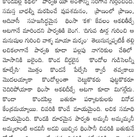
కొండపిల్ల కథలో పార్వతి యీ అంశాన్ని సరిగానే గుర్తించింది.
సమస్త బాధల్నీ మరపించే వుపశమనం, ప్రాణంలో ప్రాణం,
ఆదివాసీ సహజసిద్ధమైన థింసా ‘కళ’ కేవలం ఆకలితీర్చే
ఆటగానే మారిందని పార్వతికి బెంగ. ‘దిగువ ఊర్ల గురించి ఆ
మనుషుల గురించి వాళ్ళ మాయా మర్మం’ తెలుసున్నప్పటికీ తల్లి
లచికలాగానే పార్వతి కూడా పల్లపు నాగరికుల చేతిలో
మోసానికి బలైంది. కొండ బిడ్డలైన ‘కొండోల గుడిసెలన్నీ
కూల్చేసి’ మొత్తం కొండనే పేల్చేసి క్వారీ తవ్వకాలు
మొదలయ్యాకా కొండోల్లంతా చెట్టుకొకరు పుట్టకొకరూ
చెదిరిపోయాకా థింసా ఆకలిదీర్చే ఆటగా కూడా మిగల్లేదు.
కొండా కొండపిల్ల బతుకూ పర్యాటకులకు వినోద
కేంద్రమయ్యాయి. చివరికి కొండే మాయమైంది. లచిక సమాధి
మాయమైంది. కొండకి దూరమైన పార్వతి అమ్మనీ అమ్మమ్మనీ
అమ్మలాంటి అడవినీ అడవి యిచ్చిన థింసానీ చివరికి బతుకునే