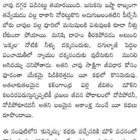
చావు దగ్గర పడినట్టు తయారయింది. ఇసుకను ఇష్టా రాజ్యంగా
తవ్వేయడం వల్ల రాకాసి నోరెట్టుకొని అడుగుజలంతటిని పీల్చేసే
బోరు బావుల వల్ల వూరిలో మనుషులకి పశువులకి కూడా నీళ్లు
లేకుండా పోయాయి. మనిషి దాహం తీరకపోవడం అటుంచి
‘బక్కల’ నోటికి నీళ్ళు దక్కనందుకు, దగుల్బాజీ పెద్దల
పంచాయతీలో న్యాయం దక్కనందుకు వురేసుకుని ముసలి
అసిరయ్య చనిపోతాడు. అతని చావు సాక్షిగా జీవధార కోసం
వూరంతా యేకమై పిడికిలెత్తడం యీ కథలో కొసమెరుపు.
అతలాకుతలమైన కళింగాంధ్ర పల్లె జీవితం మౌళిని
కలవరపరుస్తున్నప్పటికీ ప్రజలు జీవన పోరాటంలో వోడిపోరనీ,
వోడిపోకూడదనీ అతని బలమైన ఆకాంక్ష నుంచే యీ కథలు
రూపొందాయి.
ఈ సంపుటిలోని ‘కున్నెమ్మ’ కథకు వచ్చేసరికి మౌళి వచనంలో