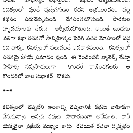
కవిత్వంలో వుండే వుద్వేగగుణం కథని ఆశ్రయించడం వల్ల
కథనం పదునెక్కుతుంది. వేగవంతమౌతుంది. పాఠకుల
హృదయాలకు చేరువై ఆత్మీయమౌతుంది. అయితే ఇందుకు
ప్రతిగా కథా రచనతో సాన్నిహిత్యం పెరిగి వచన మోహంలో పడ్డ
కవి వాక్యం కవిత్వంలో పలుచబడే అవకాశముంది. కవిత్వంలో
వచనమై పోయే ప్రమాదం వుంది. ఈ రెండింటినీ బ్యాలెన్స్ చేస్తూ
సాహిత్య సవ్యసాచులుగా కొందరే రాణించగలరు. ఆ
కొందరిలో బాల సుధాకర్ వొకడు.
***
కవిత్వంలో చెప్పలేని అంశాల్ని చెప్పడానికి కథను వాహికగా
చేసుకున్నాం అన్నది కవులు సాధారణంగా అనేమాట. కానీ
యెక్కడైనా ప్రక్రియ ముఖ్యం కాదు. రచయిత రచనా దృక్పథం