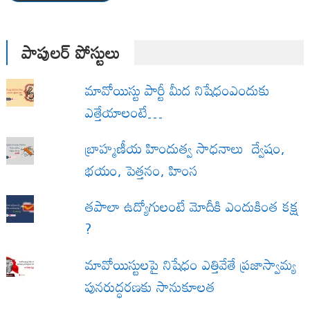
పాపులర్ పోస్టులు
మావోయిస్టు పార్టీ మీద నిషేధంఎందుకు
ఎత్తేయాలంటే…
బ్రాహ్మణీయ హిందుత్వ సాధనాలు ద్వేషం,
భయం, పెత్తనం, హింస
త‌పాలా ఉద్యోగులంటే మోదీకి ఎందుకింత కక్ష
?
మావోయిస్టులపై నిషేధం ఎత్తివేతే ప్రజాస్వామ్య
పునరుద్ధరణకు సానుకూలత