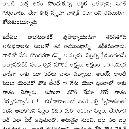
లాంటి కొత్త తరం పొందుతున్న ఆర్థిక చైతన్యాన్ని మౌళి
గుర్తించాడు. లేదా కొత్త స్పృహ వాళ్ళకి కలగాలని రచయితగా
కోరుకుంటున్నాడు.
ఇటీవల బాలసుధాకర్ వుపాధ్యాయుడిగా తరగతిగది
అనుభవాలను పిల్లలతో తన అనుబంధాన్ని కథీకరించాడు.
వాటితో నేను తొందరగా కనెక్ట్ అయ్యాను. పిల్లల్ని ప్రేమించటమే
అధ్యాపకుడికి వుండాల్సిన మౌలిక లక్ష్యం, లక్షణం అని నమ్మిన
వాడిగా నాకు యీ కథలు చాలా నచ్చాయి. అజయ్ లాంటి
పిల్లలు యెందరో వొక టీచర్ గా నేను యెలా వుండాలో నాకు
పాఠం చెప్పారు. బహుశా మౌళీ నేనూ వొకే పాఠం
నేర్చుకున్నామేమో! కరోనాకాలంలో బడికి వెళ్లి స్నేహితులతో
కలిసి ఆడుకోలేని పిల్లల కథని మరో రకంగా పిల్లలు లేని/రాని
బడి ఎలా ఫీల్ అవుతుందో, అటువైపు నుంచి, బల్ల నల్ల బల్ల
సుద్దముక్కల లాంటి వుపకరణాల్ని పాత్రలను చేసి కొత్త టెక్నిక్