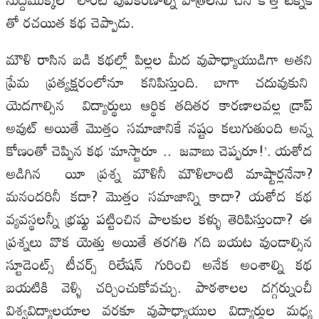
తో రచయిత కథ చెప్పాడు.
మౌళి రాసిన బడి కథల్లో పిల్లల మీద వుపాధ్యాయుడిగా అతని
ప్రేమ ప్రత్యక్షరంలోనూ కనిపిస్తుంది. బాగా చదువుకుని
యెదగాల్సిన విద్యార్థులు ఆర్థిక తదితర కారణాలవల్ల డ్రాప్
అవుట్ అయితే మొత్తం సమాజానికే నష్టం కలుగుతుంది అన్న
కోణంతో చెప్పిన కథ ‘మాస్టారూ .. జవాబు చెప్పరూ!’. యశోద
అడిగిన యీ ప్రశ్న మౌళినీ మౌళిలాంటి మాష్టార్లనేనా?
మనందరినీ కదా? మొత్తం సమాజాన్ని కాదా? యశోద కథ
వ్యవస్థలన్నీ భ్రష్టు పట్టించిన పాలకుల కళ్ళు తెరిపిస్తుందా? ఈ
ప్రశ్నలు వొక యెత్తు అయితే తరగతి గది బయట వుండాల్సిన
స్టూడెంట్స్ టీచర్స్ రిలేషన్ గురించి అనేక అంశాల్ని కథ
బయటికి వెళ్ళి చర్చించుకోవచ్చు. పాఠశాలల దగ్గర్నుంచీ
విశ్వవిద్యాలయాల వరకూ వుపాధ్యాయుల విద్యార్థుల మధ్య