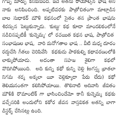
గొప్ప మార్పు కనిపిసుంది. ఇదే అతను రాయాల్సిన భాష అని
నాకు అనిపించింది. అప్పటివరకు పాత్రోచితంగా మాట్లాడిన
బాల సుధాకర్ మౌళి కథనంలో సైతం తన ప్రాంత భాషను
శిరస్సున పెట్టుకున్నాడు. ‘కుట్టు’ కథ కూడా మాండలికంలోనే
నడిచినప్పటికీ ‘కున్నెమ్మ’ లో రచయిత కథన భాష, పాత్రోచిత
సంభాషణల భాష, వారి మనోగతాల భాష .. వీటి మధ్య దూరం
రద్దుచేసి గీతలు చెరిపివేసి కథకుడు పాఠకుల్ని కథావరణంలోకి
లాక్కుపోయాడు. అదంతా సహజ శైలిగా కథలో
వొదిగిపోయింది. అది కున్ని కథో కున్ని చెల్లి (అగస్త్య భ్రాతలా
నిగమ శర్మ అక్కలా యీ చెల్లిక్కూడా పేరు లేదు) కథో
తెలియనంతగా కలిసిపోయాయి. తొలినాటి ఆదివాసి జీవితం
మౌళికి రొమాంటిక్ గా భాసించిందేమో కానీ కున్నెమ్మ కథకు
వచ్చేసరికి అందులోని కఠోర జీవన వాస్తవికత అతన్ని బాగా
డిస్టర్బ్ చేసినట్లు ఉంది.