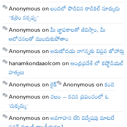
Anonymous
on
లందలో పొడిచిన రాడికల్ సూర్యుడు
“కర్రెం నర్సప్ప”
Anonymous
on
మీ జ్ఞాపకాలతో జీవిస్తాం, మీ
ఆలోచనలతో ముందుకుపోతాం
Anonymous
on
అరుణోదయ నాగన్నకు విప్లవ జోహార్లు
hanamkondaaolcom
on
ఆంధ్రప్రదేశ్ లో కష్టోడియల్
హత్యలు
Anonymous
on
లైక్
Anonymous
on
కంచె
Anonymous
on
చలం – రచన ప్రపంచంలో ఓ
‘చుక్కమ్మ’
Anonymous
on
అవగాహన లేని విద్వేషపు మాటలే
పవన్ కళ్యాణ్ రాజకీయమా?