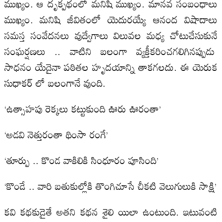
ముఖ్యం. ఆ దృక్పథంలో మనిషి ముఖ్యం. మానవ సంబంధాలు
ముఖ్యం. మనిషి జీవితంలో యెదురయ్యే ఆనంద విషాదాలు
సమస్త సంవేదనలు వుద్వేగాలు విలువల మధ్య చోటుచేసుకునే
సంఘర్షణలు .. వాటిని బలంగా వ్యక్తీకరించగలిగినప్పుడు
సాధనం యేదైనా పఠితల హృదయాన్ని తాకగలదు. ఈ యెరుక
సుధాకర్ లో బలంగానే వుంది.
‘ఉత్సాహపు రెక్కలు కట్టుకుంది ఊరు ఊరంతా’
‘అడవి నెత్తురంతా థింసా రంగే’
‘తూర్పు .. కొండ వాకిలికి సింధూరం పూసింది’
‘కొండే .. వారి బతుకుల్లోకి తొంగిచూసే చీకటి వెలుగులుకి సాక్షి’
కవి కథకుడైతే అతని కథన శైలి యిలా ఉంటుంది. ఇటువంటి