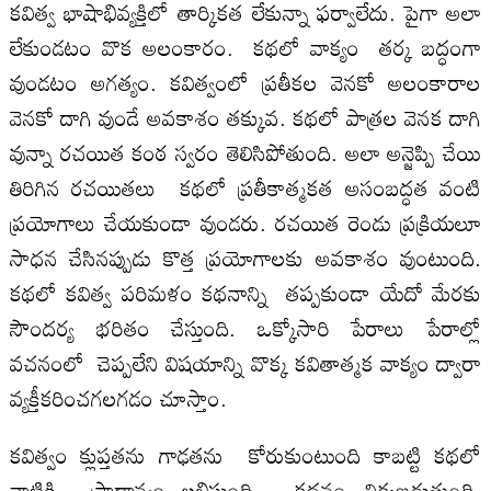
కవిత్వ భాషాభివ్యక్తిలో తార్కికత లేకున్నా ఫర్వాలేదు. పైగా అలా
లేకుండటం వొక అలంకారం. కథలో వాక్యం తర్క బద్ధంగా
వుండటం అగత్యం. కవిత్వంలో ప్రతీకల వెనకో అలంకారాల
వెనకో దాగి వుండే అవకాశం తక్కువ. కథలో పాత్రల వెనక దాగి
వున్నా రచయిత కంఠ స్వరం తెలిసిపోతుంది. అలా అన్జెప్పి చేయి
తిరిగిన రచయితలు కథలో ప్రతీకాత్మకత అసంబద్ధత వంటి
ప్రయోగాలు చేయకుండా వుండరు. రచయిత రెండు ప్రక్రియలూ
సాధన చేసినప్పుడు కొత్త ప్రయోగాలకు అవకాశం వుంటుంది.
కథలో కవిత్వ పరిమళం కథనాన్ని తప్పకుండా యేదో మేరకు
సౌందర్య భరితం చేస్తుంది. ఒక్కోసారి పేరాలు పేరాల్లో
వచనంలో చెప్పలేని విషయాన్ని వొక్క కవితాత్మక వాక్యం ద్వారా
వ్యక్తీకరించగలగడం చూస్తాం.
కవిత్వం క్లుప్తతను గాఢతను కోరుకుంటుంది కాబట్టి కథలో
వాటికి ప్రాధాన్యం లభిస్తుంది. కథనం చిక్కబడుతుంది.