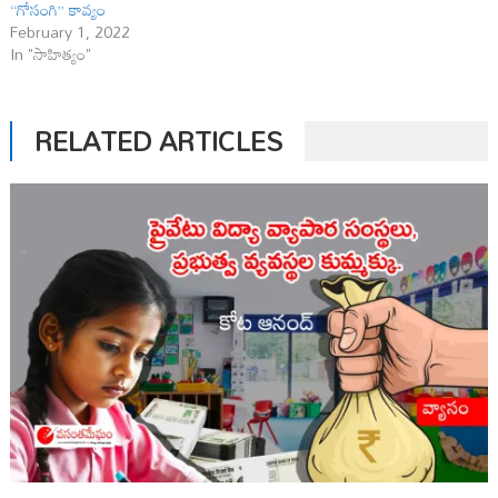
‘‘గోసంగి’’ కావ్యం
February 1, 2022
In "సాహిత్యం"
RELATED ARTICLES