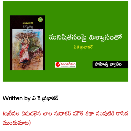
Written by
ఎ కె ప్రభాకర్
(ఇటీవల విడుదలైన బాల సుధాకర్ మౌళి కథా సంపుటికి రాసిన
ముందుమాట)