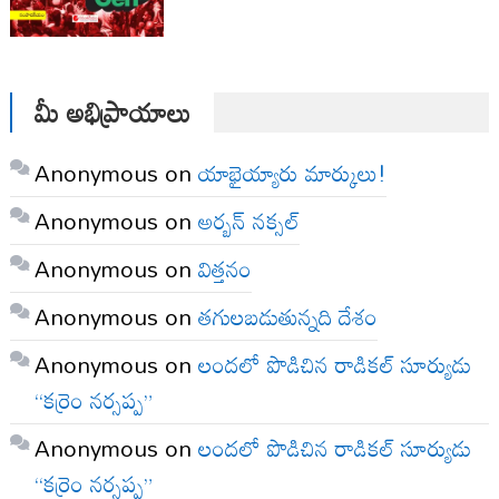
మీ అభిప్రాయాలు
Anonymous
on
యాభైయ్యారు మార్కులు!
Anonymous
on
అర్బన్ నక్సల్
Anonymous
on
విత్తనం
Anonymous
on
తగులబడుతున్నది దేశం
Anonymous
on
లందలో పొడిచిన రాడికల్ సూర్యుడు
“కర్రెం నర్సప్ప”
Anonymous
on
లందలో పొడిచిన రాడికల్ సూర్యుడు
“కర్రెం నర్సప్ప”