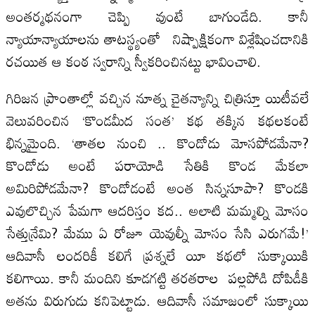
అంతర్మథనంగా చెప్పి వుంటే బాగుండేది. కానీ
న్యాయాన్యాయాలను తాటస్థ్యంతో నిష్పాక్షికంగా విశ్లేషించడానికి
రచయిత ఆ కంఠ స్వరాన్ని స్వీకరించినట్టు భావించాలి.
గిరిజన ప్రాంతాల్లో వచ్చిన నూత్న చైతన్యాన్ని చిత్రిస్తూ యిటీవలే
వెలువరించిన ‘కొండమీద సంత’ కథ తక్కిన కథలకంటే
భిన్నమైంది. ‘తాతల నుంచి .. కొండోడు మోసపోడమేనా?
కొండోడు అంటే పరాయోడి సేతికి కొండ మేకలా
అమిరిపోడమేనా? కొండోడంటే అంత సిన్నసూపా? కొండకి
ఎవులొచ్చిన పేమగా ఆదరిస్తం కద.. అలాటి మమ్మల్ని మోసం
సేత్తున్రేమి? మేము ఏ రోజూ యెవుల్నీ మోసం సేసి ఎరుగమే!’
ఆదివాసీ లందరికీ కలిగే ప్రశ్నలే యీ కథలో సుక్కాయికి
కలిగాయి. కానీ మందిని కూడగట్టి తరతరాల పల్లపోడి దోపిడీకి
అతను విరుగుడు కనిపెట్టాడు. ఆదివాసీ సమాజంలో సుక్కాయి