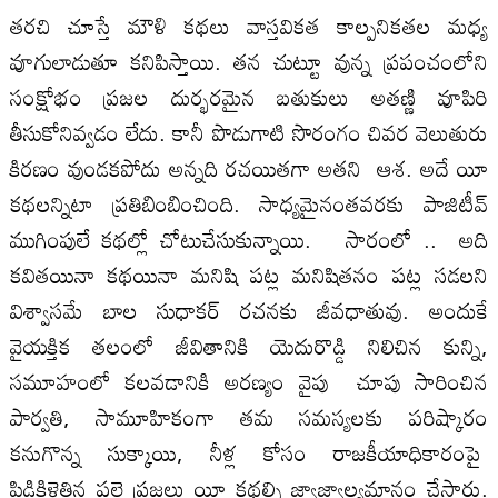
తరచి చూస్తే మౌళి కథలు వాస్తవికత కాల్పనికతల మధ్య
వూగులాడుతూ కనిపిస్తాయి. తన చుట్టూ వున్న ప్రపంచంలోని
సంక్షోభం ప్రజల దుర్భరమైన బతుకులు అతణ్ణి వూపిరి
తీసుకోనివ్వడం లేదు. కానీ పొడుగాటి సొరంగం చివర వెలుతురు
కిరణం వుండకపోదు అన్నది రచయితగా అతని ఆశ. అదే యీ
కథలన్నిటా ప్రతిబింబించింది. సాధ్యమైనంతవరకు పాజిటీవ్
ముగింపులే కథల్లో చోటుచేసుకున్నాయి. సారంలో .. అది
కవితయినా కథయినా మనిషి పట్ల మనిషితనం పట్ల సడలని
విశ్వాసమే బాల సుధాకర్ రచనకు జీవధాతువు. అందుకే
వైయక్తిక తలంలో జీవితానికి యెదురొడ్డి నిలిచిన కున్ని,
సమూహంలో కలవడానికి అరణ్యం వైపు చూపు సారించిన
పార్వతి, సామూహికంగా తమ సమస్యలకు పరిష్కారం
కనుగొన్న సుక్కాయి, నీళ్ల కోసం రాజకీయాధికారంపై
పిడికిళ్లెత్తిన పల్లె ప్రజలు యీ కథల్ని జ్వాజ్వాల్యమానం చేస్తారు.