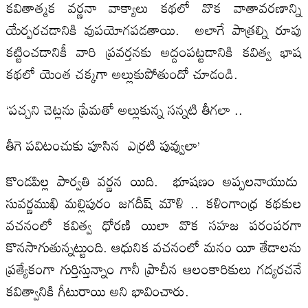
కవితాత్మక వర్ణనా వాక్యాలు కథలో వొక వాతావరణాన్ని
యేర్పరచడానికి వుపయోగపడతాయి. అలాగే పాత్రల్ని రూపు
కట్టించడానికీ వారి ప్రవర్తనకు అద్దంపట్టడానికి కవిత్వ భాష
కథలో యెంత చక్కగా అల్లుకుపోతుందో చూడండి.
‘పచ్చని చెట్లను ప్రేమతో అల్లుకున్న సన్నటి తీగలా ..
తీగె పవిటంచుకు పూసిన ఎర్రటి పువ్వులా’
కొండపిల్ల పార్వతి వర్ణన యిది. భూషణం అప్పలనాయుడు
సువర్ణముఖి మల్లిపురం జగదీష్ మౌళి .. కళింగాంధ్ర కథకుల
వచనంలో కవిత్వ ధోరణి యిలా వొక సహజ పరంపరగా
కొనసాగుతున్నట్టుంది. ఆధునిక వచనంలో మనం యీ తేడాలను
ప్రత్యేకంగా గుర్తిస్తున్నాం గానీ ప్రాచీన ఆలంకారికులు గద్యరచనే
కవిత్వానికి గీటురాయి అని భావించారు.