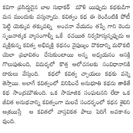
కవిగా ప్రసిద్ధుడైన బాల సుధాకర్ మౌళి యిప్పుడు కథకుడిగా
మన ముందుకు వస్తున్నాడు. కవిత్వం కథ ఈ రెండింటికి పోటీ
పెట్టి యెక్కువ తక్కువల్ని అంచనా వేయడం తప్పే గాని రెండు
సృజనాత్మక వ్యాసంగాల్నీ ఒకే రచయిత నిర్వహిస్తున్నప్పుడు ఆ
వ్యక్తికున్న కవిత్వ అభివ్యక్తి కథనం నైపుణ్యం వొకదాన్ని మరొకటి
యెలా ప్రభావితం చేసుకుంటాయి అన్న అధ్యయనం ఆసక్తి
గొలుపుతుంది, విమర్శలో కొత్త ఆలోచనలకు సంవిధానానికి
దారులు వేస్తుంది. కథలో కవిత్వ చ్ఛాయలు కథకు వన్నె
తెస్తాయి. అలాగే కవిత్వంలో వినిపించే అనుభూతి కథను తాకితే
కథ సాంద్రమౌతుంది. ఒక సామాజిక సంఘటనని లేదా ఒక
జీవిత అనుభవాన్ని కవిత్వంగా మలచే సందర్భంలో కథన శైలిని
ఆశ్రయిస్తే ఆ కవితలో వాస్తవికత పాలు పెరిగే అవకాశం
వుంది.