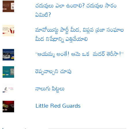
చదువులు ఎలా ఉండాలి? చదువుల సారం
ఏమిటి?
మావోయిస్టు పార్టీ మీద, విప్లవ ప్రజా సంఘాల
మీద నిషేధాన్ని ఎత్తివేయాలి
“ఆయమ్మ అంతే! ఆమె ఒక మదర్ తెరీసా!”
రెప్పవాల్చని చూపు
నాలుగు పిట్టలు
Little Red Guards