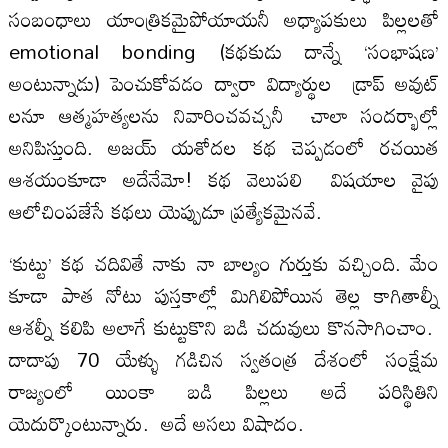
సంబంధాలు యాంత్రికమైపోయాయనీ అధ్యాపకులు పిల్లలతో
emotional bonding (కథకుడు దాన్నే ‘సంభాషణ’
అంటున్నాడు) పెంచుకోవడం ద్వారా విద్యార్థుల డ్రాప్ అవుట్
లనూ ఆత్మహత్యలను నివారించవచ్చనీ చాలా సందర్భాల్లో
అనిపిస్తుంది. అజయ్ యశోదల కథ చెప్పడంలో రచయిత
ఆశయంకూడా అదేనేమో! కథ వెలుపలి విషయాల వైపు
ఆలోచింపజేసే కథలు యెప్పుడూ ప్రత్యేకమైనవే.
‘కుట్టు’ కథ చదివితే నాకు నా బాల్యం గుర్తుకు వచ్చింది. మేం
కూడా పాత నోటు పుస్తకాల్లో మిగిలిపోయిన తెల్ల కాగితాల్నీ
ఆశల్నీ కలిపి అలాగే కుట్టుకొని బడి చదువులు కొనసాగించాం.
దాదాపు 70 యేళ్ళు గడిచిన స్వతంత్ర దేశంలో సంక్షేమ
రాజ్యంలో యింకా బడి పిల్లలు అదే పరిస్థితిని
యెదుర్కొంటున్నారు. అదే అసలు విషాదం.