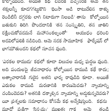
కోల్పోయింది. అయితే కథ చివరికి వచ్చేసరికి ఆమె తన
శక్తులన్నీ కూడగగట్టుకొని ‘థింసా ఆడి రాటుదేలిన కాళ్ళు
రెండిటినీ దగ్గరకు లాగి నిటారుగా నిలబడి’ తాను కోల్పోయిన
బతుకుని తిరిగి పొందడానికి ‘తన సంస్కృతిని, తన జాతిని
రక్షించుకోవడమనే మహాసంకల్పంతో’ ఆయుధం ధరించి
అడవిలోపలికి నడిచింది. ఆమె నడక సామూహిక ఫార్మేషన్ లో
భాగమౌతుందని కథలో సూచన వుంది.
‘ఎరకల రాముడు’ కథలో కూడా విలువల మధ్య ఘర్షణ వుంది.
అది పందులపై జీవనాధారం కోల్పోయిన రాముడి కథే కాదు;
అత్యాచారానికి గురైన అతని భార్య రావుడిది కూడా. అయితే
ఎరుకల రాముడి మరణానికి కారణమెవరు? న్యాయాన్ని
చంపిందెవరు? అతనికి దక్కాల్సిన న్యాయాన్ని అడ్డుకున్నదెవరు?
యీ ప్రశ్నలకు సమాధానం కోసమే కథ అన్వేషిస్తుంది. కథను
మూడో వ్యక్తిగా ‘సిన్నమ్మ’ ముఖతః గాక ఆమె తండ్రి