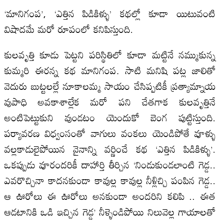
‘మానిగంప’, ‘ఎత్తిన పిడికిళ్ళు’ కథల్లో కూడా యిటువంటి
విషాదమే మరో రూపంలో కనిపిస్తుంది.
కులవృత్తి కూడు పెట్టని పరిస్థితిలో కూడా మట్టినే నమ్ముకున్న
కుమ్మరి ఈరన్న కథ మానిగంప. సాటి మనిషి పట్ల జాలితో
వెదురు బుట్టలల్లే నూకాలమ్మ సాయం చేసిప్పటికీ ప్రత్యామ్నాయ
వుపాధి అవకాశాల్లేక మరో పని చేతగాక కులవృత్తినే
అంటిపెట్టుకుని వుండటం యెందుకో బెంగ పుట్టిస్తుంది.
పర్యావరణ విధ్వంసంతో వాగులు వంకలు యెండిపోతే వూళ్ళు
వల్లకాడులైపోయిన వైనాన్ని వర్ణించే కథ ‘ఎత్తిన పిడికిళ్ళు’.
ఒకప్పుడు వూరందరికీ దాహార్తి తీర్చిన ‘నిండుకుండలాంటి గెడ్డ..
ఎవరొచ్చినా కాదనకుండా కావుల్ల కావుల్ల నీళ్లిచ్చి పంపిన గెడ్డ..
ఆ ఊరోలు ఈ ఊరోలు అనకుండా అందరిని కలిపి .. ఈత
ఆడటానికి ఒడి ఇచ్చిన గెడ్డ’ నీళ్ళెండిపోయి నిలువెల్ల గాయాలతో