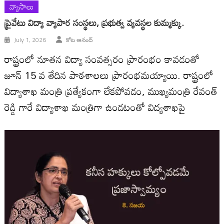
వ్యాసాలు
ప్రైవేటు విద్యా వ్యాపార సంస్థలు, ప్రభుత్వ వ్యవస్థల కుమ్మక్కు.
July 1, 2026
కోట ఆనంద్
రాష్ట్రంలో నూతన విద్యా సంవత్సరం ప్రారంభం కావడంతో
జూన్ 15 వ తేదిన పాఠశాలలు ప్రారంభమయ్యాయి. రాష్ట్రంలో
విద్యాశాఖ మంత్రి ప్రత్యేకంగా లేకపోవడం, ముఖ్యమంత్రి రేవంత్
రెడ్డి గారే విద్యాశాఖ మంత్రిగా ఉండటంతో విద్యశాఖపై