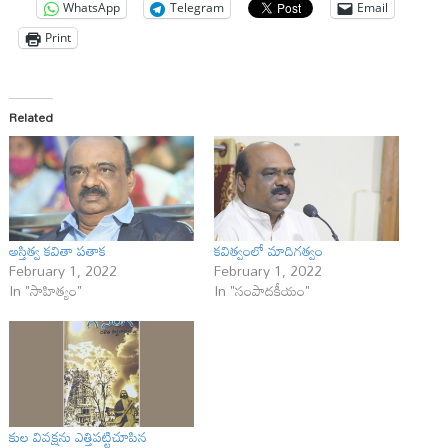
WhatsApp
Telegram
Email
Print
Related
అస్తిత్వ కవితా ప‌తాక
కవిత్వంలో మాదిగత్వం
February 1, 2022
February 1, 2022
In "సాహిత్యం"
In "సంపాదకీయం"
కుల వివక్షను ఎత్తిపట్టిచూపిన