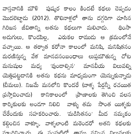
వాస్తవానికి మౌళి పుష్కర కాలం కిందటే కథలు చెప్పడం
మొదలెట్టాడు (2012). తొలినాళ్లలో తాను దగ్గరిగా చూసిన
గిరిజన జీవితాన్ని అతను కథలుగా మలిచాడు. థింసా
అడుగులు, కొండపిల్ల, ఎరుకల రాముడు ఆ క్రమంలోనే
వచ్చాయి. ఆ తర్వాత కరోనా కాలంలో మనిషి, మనిషితనం
మరణిస్తున్న వేళ మానవసంబంధాలు లుప్తమౌతున్న చోట
మనుషుల మధ్య ‘వుండాల్సిన’ మానవీయ విలువల్ని
యెత్తిపట్టడానికి అతను కథను మాధ్యమంగా యెన్నుకున్నాడు
(చీమలు). నిజమే మనలోని కొందరే (వాళ్ళ పేర్లన్నీ రచయిత
ప్రస్తావించాడు) కానికాలంలో ప్రాణాలకు తెగించి వలస
కార్మికులకు అండగా నిలిచి వాళ్ళు తమ సొంత యిళ్ళకు
చేరేందుకు సహకరించారు. ‘మడిసితనం’ మీద నమ్మకం
కల్గించిన వాళ్ళూ, వాళ్ళలాంటి మరెందరో అతని కథలకు
స్ఫూర్తినిచ్చారు. ఈ సంపుటిలో తాము నమ్మిన విలువలకు