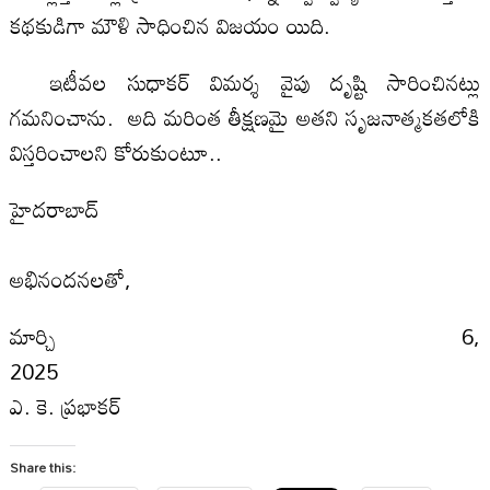
కథకుడిగా మౌళి సాధించిన విజయం యిది.
ఇటీవల సుధాకర్ విమర్శ వైపు దృష్టి సారించినట్లు
గమనించాను. అది మరింత తీక్షణమై అతని సృజనాత్మకతలోకి
విస్తరించాలని కోరుకుంటూ..
హైదరాబాద్
అభినందనలతో,
మార్చి 6,
20
ఎ. కె. ప్రభాకర్
Share this: