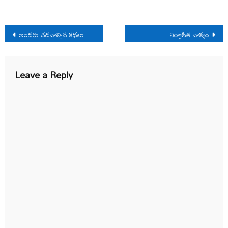
Post
అందరు చదవాల్సిన కథలు
నిర్వాసిత వాక్యం
navigation
Leave a Reply