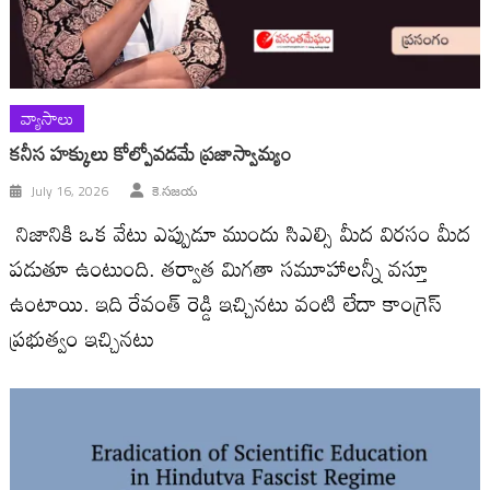
వ్యాసాలు
కనీస హక్కులు కోల్పోవడమే ప్రజాస్వామ్యం
July 16, 2026
కె.సజయ
నిజానికి ఒక వేటు ఎప్పుడూ ముందు సిఎల్సి మీద విరసం మీద
పడుతూ ఉంటుంది. తర్వాత మిగతా సమూహాలన్నీ వస్తూ
ఉంటాయి. ఇది రేవంత్ రెడ్డి ఇచ్చినటు వంటి లేదా కాంగ్రెస్
ప్రభుత్వం ఇచ్చినటు