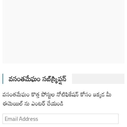
వసంతమేఘం సబ్‌స్క్రిప్షన్
వసంతమేఘం కొత్త పోస్టుల నోటిఫికేషన్ కోసం ఇక్కడ మీ
ఈమెయిల్ ను ఎంటర్ చేయండి
Email
Address