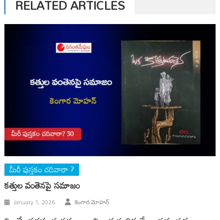
RELATED ARTICLES
మీరీ పుస్తకం చదివారా ?
కత్తుల వంతెనపై సమాజం
January 1, 2026
కెంగార మోహన్