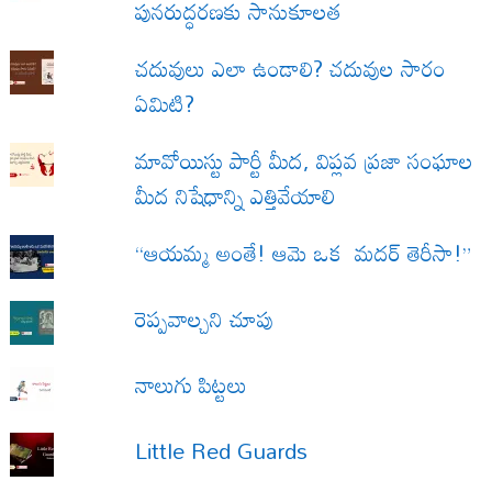
పునరుద్ధరణకు సానుకూలత
చదువులు ఎలా ఉండాలి? చదువుల సారం
ఏమిటి?
మావోయిస్టు పార్టీ మీద, విప్లవ ప్రజా సంఘాల
మీద నిషేధాన్ని ఎత్తివేయాలి
“ఆయమ్మ అంతే! ఆమె ఒక మదర్ తెరీసా!”
రెప్పవాల్చని చూపు
నాలుగు పిట్టలు
Little Red Guards