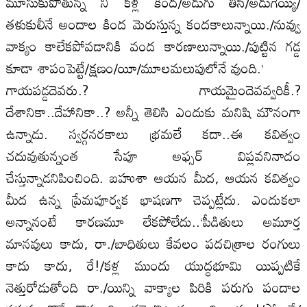
మూసుకుపోతున్న నీ కళ్ల కింద/అడుగు తీసి/అడుగెయ్యి/
తళుకులీనే అందాల కింద మెరుస్తున్న కందకాలున్నాయి./నువ్వు
వాక్యం కాలేకపోవడానికి వంద కారణాలున్నాయి./పుట్టిన గడ్డ
కూడా శాపంపెట్టే/క్షణం/యీ/మూలమలుపులోనే వుంది.’
గాయపడ్డదెవరు.? గాయమైందెవవ్వరికీ.?
దేశానికా..దేహానికా..? అన్నీ తెలిసి ఎందుకు మనిషి మౌనంగా
ఉన్నాడు. స్వర్గనరకాలు భ్రమలే కదా..ఈ కవిత్వం
చదువుతున్నంత సేపూ అఫ్సర్‌ విప్లవనినాదం
చేస్తున్నాడనిపించింది. బహుశా ఆయన మీద, ఆయన కవిత్వం
మీద ఉన్న ప్రేమపూర్వక భాషణగా చెప్పట్లేదు. ఎందుకలా
అన్నానంటే కారణమూ లేకపోలేదు..‘పీడితులు అమూర్త
మానవులు కాదు, రా./బాధితులు కేవలం పదచిత్రాల రంగులు
కాదు కాదు, రే!/కళ్ల ముందు యుద్ధభూమి యిప్పటికే
నెత్తురోడుతోంది రా./యిన్ని వాక్యాల పిరికి పరుగు పందాల