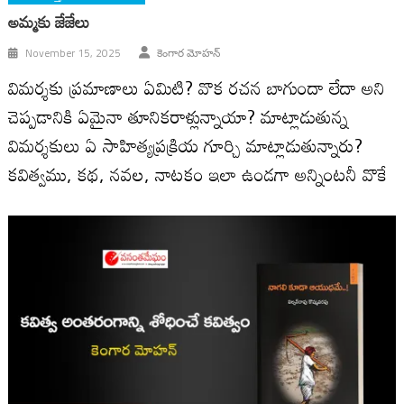
అమ్మ‌కు జేజేలు
November 15, 2025
కెంగార మోహన్
విమర్శకు ప్రమాణాలు ఏమిటి? వొక రచన బాగుందా లేదా అని
చెప్పడానికి ఏమైనా తూనికరాళ్లున్నాయా? మాట్లాడుతున్న
విమర్శకులు ఏ సాహిత్యప్రక్రియ గూర్చి మాట్లాడుతున్నారు?
కవిత్వము, కథ, నవల, నాటకం ఇలా ఉండగా అన్నింటనీ వొకే