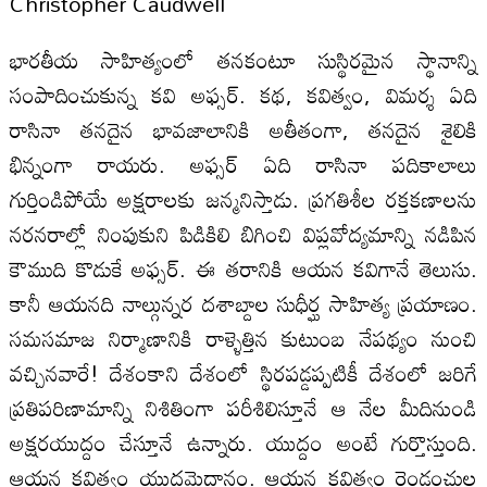
Christopher Caudwell
భారతీయ సాహిత్యంలో తనకంటూ సుస్థిరమైన స్థానాన్ని
సంపాదించుకున్న కవి అఫ్సర్‌. కథ, కవిత్వం, విమర్శ ఏది
రాసినా తనదైన భావజాలానికి అతీతంగా, తనదైన శైలికి
భిన్నంగా రాయరు. అఫ్సర్‌ ఏది రాసినా పదికాలాలు
గుర్తిండిపోయే అక్షరాలకు జన్మనిస్తాడు. ప్రగతిశీల రక్తకణాలను
నరనరాల్లో నింపుకుని పిడికిలి బిగించి విప్లవోద్యమాన్ని నడిపిన
కౌముది కొడుకే అఫ్సర్‌. ఈ తరానికి ఆయన కవిగానే తెలుసు.
కానీ ఆయనది నాల్గున్నర దశాబ్దాల సుధీర్ఘ సాహిత్య ప్రయాణం.
సమసమాజ నిర్మాణానికి రాళ్ళెత్తిన కుటుంబ నేపథ్యం నుంచి
వచ్చినవారే! దేశంకాని దేశంలో స్థిరపడ్డప్పటికీ దేశంలో జరిగే
ప్రతిపరిణామాన్ని నిశితింగా పరీశిలిస్తూనే ఆ నేల మీదినుండి
అక్షరయుద్దం చేస్తూనే ఉన్నారు. యుద్దం అంటే గుర్తొస్తుంది.
ఆయన కవిత్వం యుద్దమైదానం. ఆయన కవిత్వం రెండంచుల