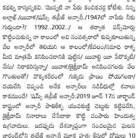
కథల్ని రాస్తున్నకవి. ‘మొన్నటి నా పేరు కంచికచర్ల కోటేశు. నిన్న
అల్లాఖ్‌./యివాళ/షమ్స్‌ తబ్రీజ్‌ అన్సారీ./1947లో నాపేరు నీకు
గుర్తుందా?/ 1992..2002../ ఆ తర్వాత వన్స్‌మోర్లు
కొట్టించుకున్న నా కాలంలో అవి సంవత్సరాలో కుప్పకూలుతున్న
వేల అన్సారీలో తెలియని ఆ కాలంలో/కేవలం/సమాధి రాళ్ళ
మీద మాత్రమే కనిపించడానికి పుట్టిన/ యివాల్టి యీ పేరొక్కటే/
నేను/ నిరాకరిస్తున్నా/ యివాళ/జైశ్రీరామ్‌ అనిపించగలరు వేల
గొంతులతో/ వొక్కశరీరంలో గుక్కెడు ప్రాణం పోయగలరా/
దయచేసి చెప్పండి అనేక అన్సారీలు నడివీధుల్లో శవాలు
కాకముందే! ’షమ్స్‌ తబ్రీజ్‌ అన్సారీ:2019 జూన్‌ 17న జార్ఖాండ్‌
రాష్ట్రంలో అన్సారీ పాతికేళ్ళ యువకుణ్ణి చెట్టుకు కట్టిపడేసి,
జైశ్రీరామ్‌ నినాదాలు చేసేదాకా కొట్టి చంపారు హిందుత్వ
ఉగ్రవాదులు. ఇదప్పుడు దేశవ్యాప్తంగా సంచలమైన ఘటన
జార్ఖండ్‌లోని తబ్రేజ్‌ అన్సారీ మూక హత్య కేసులో దోషులు 10