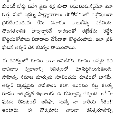
మందికీ కోర్టు పదేళ్ల జైలు శిక్ష కూడా విధించింది.సరైకేలా జిల్లా
కోర్టు మరో ఇద్దర్ని సాక్ష్యాధారాలు లేకపోవడంతో నిర్దోషులుగా
ప్రకటించింది.ఈ కేసు విచారణ నాలుగేళ్ళు నడిచింది.
దొంగతనానికి పాల్పడ్డారనే కారణంతో తబ్రేజ్‌ను కట్టేసి
కొట్టడంతోపాటు నినాదాలు చేసేదాకా కొట్టిచంపారు. ఇలా ప్రతి
ఘటన అఫ్సర్‌ చేత కవిత్వం రాయించాయి.
ఈ కవిత్వంలో రూపం బాగా ఇమిడిరది. రూపం అన్నది కవి
భావజాల స్వభావాన్ని కవిత్వంలో చూపెట్టగలుగుతుంది.
సాహిత్య, సమాజ మార్పును సూచించడం రూపంలో భాగమే.
అఫ్సర్‌ నిర్దిష్టమైన భావజాలం కలిగి ఉండటం వల్ల కవిత్వ
రూపం అత్యున్నత శిఖరాలకు ఈ కవిత్వాన్ని చేర్చింది. అసీఫా
ఘటన తీసుకుంటే ‘అసీఫా, నువ్వే నా జాతీయ గీతం!’
అంటాడు. ఈ వొక్కమాట చాలదా కవిత్వరూపాన్ని