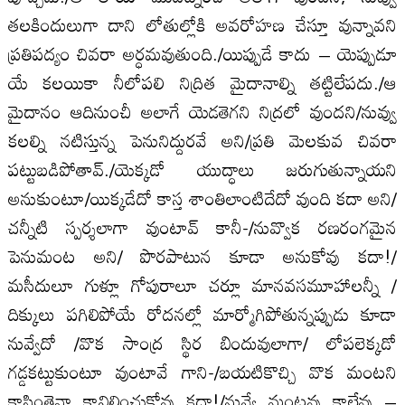
తలకిందులుగా దాని లోతుల్లోకి అవరోహణ చేస్తూ వున్నావని
ప్రతిపద్యం చివరా అర్ధమవుతుంది./యిప్పుడే కాదు – యెప్పుడూ
యే కలయికా నీలోపలి నిద్రిత మైదానాల్ని తట్టిలేపదు./ఆ
మైదానం ఆదినుంచీ అలాగే యెడతెగని నిద్రలో వుందని/నువ్వు
కలల్ని నటిస్తున్న పెనునిద్దురవే అని/ప్రతి మెలకువ చివరా
పట్టుబడిపోతావ్‌./యెక్కడో యుద్ధాలు జరుగుతున్నాయని
అనుకుంటూ/యిక్కడేదో కాస్త శాంతిలాంటిదేదో వుంది కదా అని/
చన్నీటి స్పర్శలాగా వుంటావ్‌ కానీ-/నువ్వొక రణరంగమైన
పెనుమంట అని/ పొరపాటున కూడా అనుకోవు కదా!/
మసీదులూ గుళ్లూ గోపురాలూ చర్లూ మానవసమూహాలన్నీ /
దిక్కులు పగిలిపోయే రోదనల్లో మార్మోగిపోతున్నప్పుడు కూడా
నువ్వేదో /వొక సాంద్ర స్థిర బిందువులాగా/ లోపలెక్కడో
గడ్డకట్టుకుంటూ వుంటావే గాని-/బయటికొచ్చి వొక మంటని
కాసింతైనా కావిలించుకోవు కదా!/నువ్వే మంటవు కాలేవు –