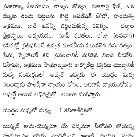
ప్రజారాజ్య బీజరూపం, రాజ్యం జోక్యం, రజాకార్ల ఫేజ్‌, ఒక
దెబ్బకు రెండు పిట్టలను కొట్టే ఆపరేషన్‌ పోలో, హిందుత్వ
ఆక్రమణ, దాడి ఇవన్నీ జీర్ణించుకున్న కవిత్వం… దర్గాల
క్షేత్రస్థాయి అధ్యయనం, సూఫీ కవితలు, రోజా (ఉపవాస)
కవితల్లో ప్రతిఫలించే ఉన్నత మానవీయ విలువలైన సమానత్వం,
ప్రేమ, స్నేహాలనే కవి ప్రపంచానికీ మనిషికి నిలవ నీడలేని,
విస్థాపన, ఆక్రమణ సామ్రాజ్యవాద కార్పొరేట్ల విస్తరణ యుద్ధానికీ
మధ్య సంఘర్షణలో అఫ్సర్‌ ఇప్పుడు ఈ యుద్ధం మధ్య
నిలబడ్డాడు-పాలస్తీనా న్యాయం కోసం, ఆదివాసీ న్యాయంకోసం-
అఫ్సర్దే అయిన అభివ్యక్తితో..’అంటూ ముగిస్తారు.
యుద్ధం మధ్యలో నువ్వు – 1 కవితాశీర్షికలో..
యిప్పుడే కాదు-యెప్పుడూ యే పద్యమూ నీలోపలి లోయల్ని
పూడ్చడు./ఆ లోయ మొదట్నించీ అలాగే వుందని, నువ్వు