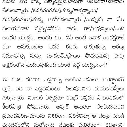
నడుమ వొకే వొక్క ధిక్కారమై/నిటారుగా నిలబడరా!/పోరాడే/
చేతులున్నాయ్‌,/కదనరంగమవుతున్న/కాళ్లున్నాయ్‌/
మరఫిరంగులవుతున్న ఆలోచనలున్నాయ్‌./యిప్పుడు నా నేల
పలాయనవాది స్వప్నవిహారం కాదు, రా’/‘అవున్నిజం/యిది
అందరి యుద్ధం. అందరి కల. వీవీ అంటే ఇవాళ రెండక్షరాలే
కదా అనుకుంటే/ఆ వెనక కదను తొక్కుతున్న అరణ్య
సమూహాల్ని నువ్వు చూడలేవ్‌./ప్రాణం పొదువుకున్న వొక్క
అక్షరంతోనే మొదలవుతుంది యెంత పెద్ద యుద్ధమైనా!’
ఈ కవిత చదివాక విప్లవాన్ని ఆలకించండంటూ..అలెగ్జాండర్‌
బ్లాక్‌, ఇది నా విప్లవమంటూ పిలుపునిచ్చిన మయకోవస్కీలు
గుర్తొచ్చారు. నిజానికి వీళ్ళద్దరూ రష్యన్‌ విప్లవం సాధించడంలో
కీలకపాత్ర పోషించారు. అఫ్సర్‌ అమెరికా నేలమీదనుంచి
ప్రపంచపరిణామాలను నిశితంగా పరిశీలిస్తూ ఆ నేలపై నుండి
మనదేశంలోని మతోన్మాద చేష్టలకు వ్యతిరేకంగా కవిత్వాన్ని