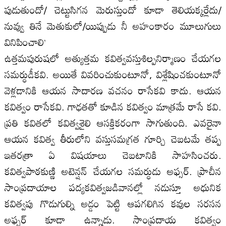
పుడుతుందో/ చెట్టుసిగన మెరుస్తుందో కూడా తెలియక్కర్లేదు/
నువ్వు తినే మెతుకులో/యిప్పుడు నీ అహంకారం మూలుగులు
వినిపించాలి’
ఉత్తమపురుషలో అత్యుత్తమ కవిత్వవస్తుశిల్పనిర్మాణం చేయగల
సమర్ధుడీకవి. అయితే వివరించుకుంటూనో, విశ్లేషించకుంటూనో
వెళ్లడానికి ఆయన సాదారణ వచనం రాసేకవి కాదు. ఆయన
కవిత్వం రాసేకవి. గాఢతతో కూడిన కవిత్వం మాత్రమే రాసే కవి.
ప్రతి కవితలో కవిత్వశైలి ఆసక్తికరంగా సాగుతుంది. ఎవరైనా
ఆయన కవిత్వ తీరులోని వస్తుసమగ్రత గూర్చి చెబటమే తప్ప
ఇతరత్రా ఏ విషయాలు చెబటానికి సాహసించరు.
కవిత్వపాఠకుణ్ణి అటెన్షన్‌ చేయగల సమర్ధుడు అఫ్సర్‌. ప్రాచీన
సాంప్రదాయాల పద్యకవిత్వజడివానల్లో నడుస్తూ అధునిక
కవిత్వపు గొడుగుల్ని అడ్డం పెట్టి ఆపగలిగిన కవుల సరసన
అఫ్సర్‌ కూడా ఉన్నాడు. సాంప్రదాయ కవిత్వం