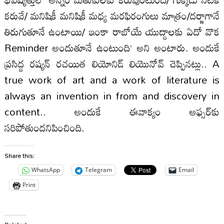
కరువే/ మనిషికీ మనిషికీ మధ్య మరఫిరంగులు మాత్రం/దర్జాగానే
తిరుగుతూనే ఉంటాయి/ ఇంకా రాబోయే యుద్దాలకు ఏదో వొక
Reminder అందుతూనే ఉంటుంది’ అని అంటారు. అందుకే
ప్రసిద్ద రష్యన్‌ రచయిత లియోనిడ్‌ లియొనోవ్‌ చెప్పినట్లు.. A
true work of art and a work of literature is
always an invention in from and discovery in
content.. అందుకే ఈవాక్యం అఫ్సర్‌కు
సరిపోతుందనిపించింది.
Share this:
WhatsApp
Telegram
Email
Print