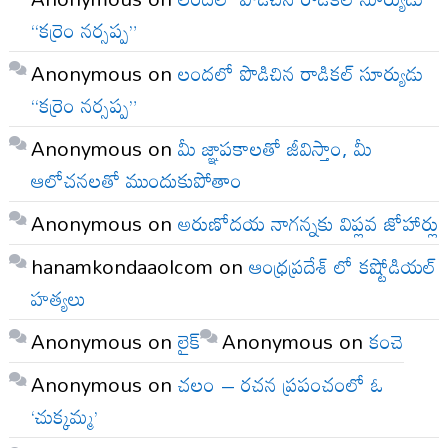
“కర్రెం నర్సప్ప”
Anonymous
on
లందలో పొడిచిన రాడికల్ సూర్యుడు
“కర్రెం నర్సప్ప”
Anonymous
on
మీ జ్ఞాపకాలతో జీవిస్తాం, మీ
ఆలోచనలతో ముందుకుపోతాం
Anonymous
on
అరుణోదయ నాగన్నకు విప్లవ జోహార్లు
hanamkondaaolcom
on
ఆంధ్రప్రదేశ్ లో కష్టోడియల్
హత్యలు
Anonymous
on
లైక్
Anonymous
on
కంచె
Anonymous
on
చలం – రచన ప్రపంచంలో ఓ
‘చుక్కమ్మ’