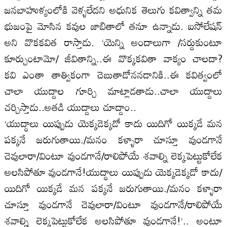
జనబాహుళ్యంలోకి వెళ్ళలేదని అధునిక తెలుగు కవిత్వాన్ని తమ
భుజంపై మోసిన కవుల జాబితాలో తనూ ఉన్నాడు. ఐసోలేషన్‌
అని వొకకవిత రాస్తాడు. ‘యెన్ని అందాలుగా /సర్దుకుంటూ
కూర్చుంటామో/ జీవితాన్ని..ఈ వొక్కకవితా వాక్యం చాలదా?
కవి ఎంతా తాత్వికంగా చెబుతాడోననడానికి..ఈ కవిత్వంలో
చాలా యుద్దాల గూర్చి మాట్లాడతాడు..చాలా యుద్దాలు
చర్చిస్తాడు..అతడి యుద్దాలు చూద్దాం..
‘యుద్ధాలు యిప్పుడు యెక్కడెక్కడో కాదు యిదిగో యిక్కడే మన
పక్కనే జరుగుతాయి./మనం కళ్ళారా చూస్తూ వుండగానే
చెవులారా/వింటూ వుండగానే/రాలిపోయే శవాల్ని లెక్కపెట్టుకోలేక
అలసిపోతూ వుండగానే!యుద్ధాలు యిప్పుడు యెక్కడెక్కడో కాదు/
యిదిగో యిక్కడే మన పక్కనే జరుగుతాయి./మనం కళ్ళారా
చూస్తూ వుండగానే చెవులారా/వింటూ వుండగానే/రాలిపోయే
శవాల్ని లెక్కపెట్టుకోలేక అలసిపోతూ వుండగానే!’.. అంటూ