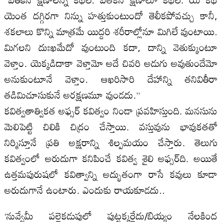
యెంత దగ్గిరగా నిన్ను హత్తుకుంటుందో తెలీకపోవచ్చు కానీ,
శకలాలు కొన్ని మాత్రమే యిద్దరి శరీరాల్లోనూ మిగిలే వుంటాయి.
మిగలని దుఃఖమేదో వుంటుంది కదా, దాన్ని వెతుక్కుంటూ
వెళ్తాం. యెక్కడిదాకా వెళ్తామో అదే చివరి అడుగు అవుతుందేమో
అనుకుంటూనే వెళ్తాం. ఆఖరిసారి దేహాన్ని తనివితీరా
తడిమిచూసుకునే అరక్షణమూ వుండదు.’’
కవిత్వతాత్వికత అఫ్సర్‌ కవిత్వం నిండా ప్రవహిస్తుంది. మనసును
మెలిపెట్టి చిలికి చిద్రం చేస్తాయి. వస్తువును భావుకతతో
నిర్మిస్తూనే ప్రతి అక్షరాన్ని శిల్పమయం చేస్తారు. తెలుగు
కవిత్వంలో అరుదుగా కనిపించే కవిత్వ శైలి అఫ్సర్‌ది. అయితే
ఉత్తమపురుషలో కవిత్వాన్ని అద్భుతంగా రాసే కవులు కూడా
అరుదుగానే ఉంటారు. ఎందుకు రాయకూడదు..
‘నువ్వేమీ పల్లెకడుపులో పుట్టక్కర్లేదు/బియ్యం నేలకింద