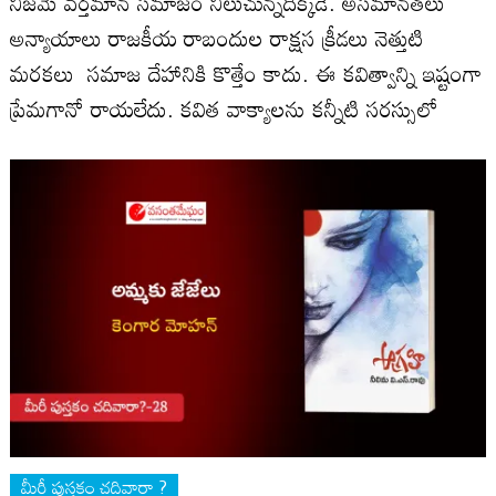
నిజమే వర్తమాన సమాజం నిలుచున్నదిక్కడే. అసమానతలు
అన్యాయాలు రాజకీయ రాబందుల రాక్షస క్రీడలు నెత్తుటి
మరకలు సమాజ దేహానికి కొత్తేం కాదు. ఈ కవిత్వాన్ని ఇష్టంగా
ప్రేమగానో రాయలేదు. కవిత వాక్యాలను కన్నీటి సరస్సులో
మీరీ పుస్తకం చదివారా ?