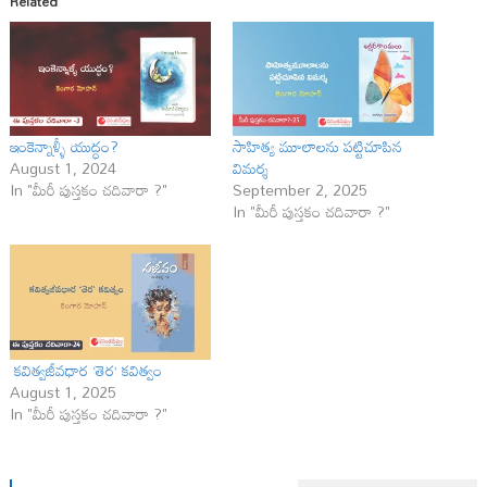
Related
ఇంకెన్నాళ్ళీ యుద్ధం?
సాహిత్య మూలాలను పట్టిచూపిన
August 1, 2024
విమర్శ
In "మీరీ పుస్తకం చదివారా ?"
September 2, 2025
In "మీరీ పుస్తకం చదివారా ?"
కవిత్వజీవధార ‘తెర’ కవిత్వం
August 1, 2025
In "మీరీ పుస్తకం చదివారా ?"