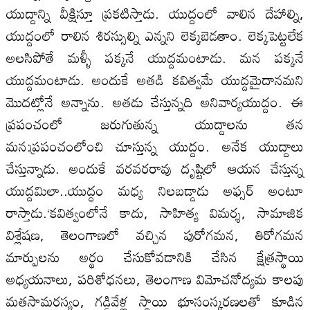
యుద్దాన్ని వీక్షిస్తూ ప్రకటిస్తాడు. యుద్దంలో వాలిన దేహాల్ని,
యుద్దంలో రాలిన శిరస్సుల్ని ఎన్నని లెక్కబెడతాం. లెక్కపెట్టలేక
అలసిపోతే మళ్ళీ పక్కనే యుద్దమంటాడు. మన పక్కనే
యుద్దమంటాడు. అందుకే అతడి కవిత్వమే యుద్దమైదానమని
మొదట్లోనే అన్నాను. అతడు చేస్తున్నది అనివార్యయుద్దం. ఈ
ప్రపంచంలో జరుగుతున్న యుద్దాలను తన
మన:ప్రపంచంలోంచి చూస్తున్న యుద్దం. అనేక యుద్దాలు
చేస్తున్నాడు. అందుకే వరవరరావు దృష్టిలో ఆయన చేస్తున్న
యుద్దమిలా..యుద్ధం మధ్య నిలబడ్డాడు అఫ్సర్‌ అంటూ
రాస్తాడు.‘కవిత్వంలోనే కాదు, సాహిత్య విమర్శ, సామాజిక
విశ్లేషణ, తెలంగాణలో వచ్చిన పురోగమన, తిరోగమన
మార్పులను అర్థం చేసుకోవడానికి చేసిన క్షేత్రస్థాయి
అధ్యయనాలు, పరిశోధనలు, తెలంగాణ విమోచనోద్యమ కాలపు
మతసామరస్యం, గడ్డివేళ్ల స్థాయి భూసంస్కరణలతో కూడిన