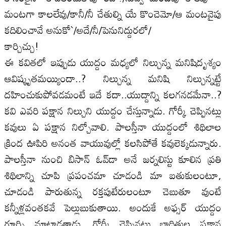
మంటగా కాలలేవు/కానీ/నీ చేతుల్ని యే కొంచెమో/ఆ మంటవైపు
కదిలించావే అనుకో`/అదే/నీ/పెనునిద్దురలో/
కార్చిచ్చు!
ఈ కవితలో ఇప్పుడు యుద్దం మధ్యలో నిల్చున్న మనిషిదృశ్యం
ఆవిష్కృతమయ్యిందా..? నిల్చున్న మనిషి నిల్చున్నట్టే
దహించుకుపోవడమంటే ఇదే కదా..యుద్దాన్ని కలగనడమేనా..?
కవి ఎవరి పక్షాన నిల్చుని యుద్దం చేస్తున్నాడు. గోర్కీ చెప్పినట్లు
కవులు ఏ పక్షాన నిల్చోవాలి. పాలస్తీనా యుద్దంలో శిథిలాల
క్రింద ఊపిరి అనంత వాయువుల్లో కలసిపోతే కవులెక్కడున్నారు.
పాలస్తీనా నుంచి బిసాన్‌ ఓవ్‌డా అనే జర్నలిస్టు కూలిన ప్రతి
శిథిలాన్ని చూపి ప్రపంచమా చూడండి మా బతుకులంటూ,
చూడండి పారుతున్న రక్తపుటేరులంటూ చెబుతూ వుంటే
కన్నీళ్లవంతకవే పెల్లుబుకుతాయి. అందుకే అఫ్సర్‌ యుద్దం
గూర్చి మాట్లాడతాడు. గోర్కీ చెప్పినట్లు బాధితుల పక్షాన