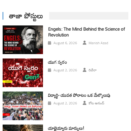
తాజా పోస్టులు
Engels: The Mind Behind the Science of
Revolution
August 6, 2026
Manish Azad
యుగ స్వ‌రం
August 2, 2026
రివేరా
విద్యార్థి- యువత పోరాటం ఒక మేల్కొలుపు
August 2, 2026
కోట ఆనంద్
యాభైయ్యారు మార్కులు!