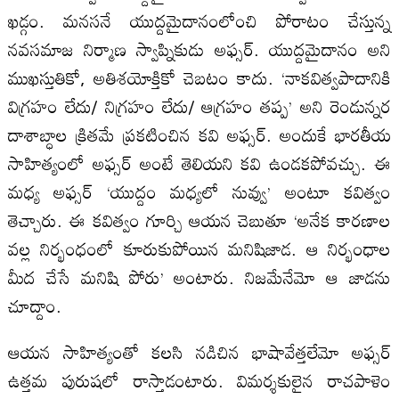
ఖడ్గం. మనసనే యుద్దమైదానంలోంచి పోరాటం చేస్తున్న
నవసమాజ నిర్మాణ స్వాప్నికుడు అఫ్సర్‌. యుద్దమైదానం అని
ముఖస్తుతికో, అతిశయోక్తికో చెబటం కాదు. ‘నాకవిత్వపాదానికి
విగ్రహం లేదు/ నిగ్రహం లేదు/ ఆగ్రహం తప్ప’ అని రెండున్నర
దాశాబ్ధాల క్రితమే ప్రకటించిన కవి అఫ్సర్‌. అందుకే భారతీయ
సాహిత్యంలో అఫ్సర్‌ అంటే తెలియని కవి ఉండకపోవచ్చు. ఈ
మధ్య అఫ్సర్‌ ‘యుద్దం మధ్యలో నువ్వు’ అంటూ కవిత్వం
తెచ్చారు. ఈ కవిత్వం గూర్చి ఆయన చెబుతూ ‘అనేక కారణాల
వల్ల నిర్భంధంలో కూరుకుపోయిన మనిషిజాడ. ఆ నిర్భంధాల
మీద చేసే మనిషి పోరు’ అంటారు. నిజమేనేమో ఆ జాడను
చూద్దాం.
ఆయన సాహిత్యంతో కలసి నడిచిన భాషావేత్తలేమో అఫ్సర్‌
ఉత్తమ పురుషలో రాస్తాడంటారు. విమర్శకులైన రాచపాళెం