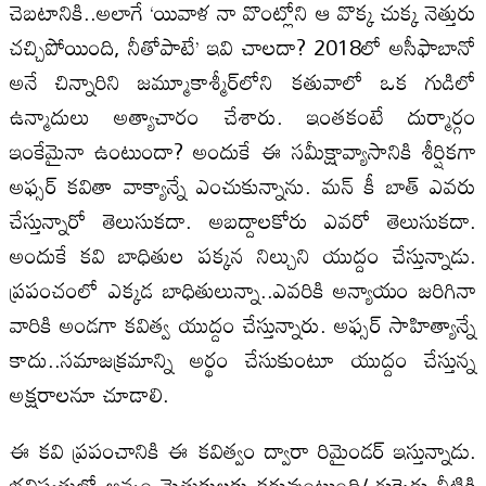
చెబటానికి..అలాగే ‘యివాళ నా వొంట్లోని ఆ వొక్క చుక్క నెత్తురు
చచ్చిపోయింది, నీతోపాటే’ ఇవి చాలదా? 2018లో అసీఫాబానో
అనే చిన్నారిని జమ్మూకాశ్మీర్‌లోని కతువాలో ఒక గుడిలో
ఉన్మాదులు అత్యాచారం చేశారు. ఇంతకంటే దుర్మార్గం
ఇంకేమైనా ఉంటుందా? అందుకే ఈ సమీక్షావ్యాసానికి శీర్షికగా
అఫ్సర్‌ కవితా వాక్యాన్నే ఎంచుకున్నాను. మన్‌ కీ బాత్‌ ఎవరు
చేస్తున్నారో తెలుసుకదా. అబద్దాలకోరు ఎవరో తెలుసుకదా.
అందుకే కవి బాధితుల పక్కన నిల్చుని యుద్దం చేస్తున్నాడు.
ప్రపంచంలో ఎక్కడ బాధితులున్నా..ఎవరికి అన్యాయం జరిగినా
వారికి అండగా కవిత్వ యుద్దం చేస్తున్నారు. అఫ్సర్‌ సాహిత్యాన్నే
కాదు..సమాజక్రమాన్ని అర్థం చేసుకుంటూ యుద్దం చేస్తున్న
అక్షరాలనూ చూడాలి.
ఈ కవి ప్రపంచానికి ఈ కవిత్వం ద్వారా రిమైండర్‌ ఇస్తున్నాడు.
భవిష్యత్తులో అన్నం మెతుకులకు కరువుంటుంది/ గుక్కెడు నీటికి