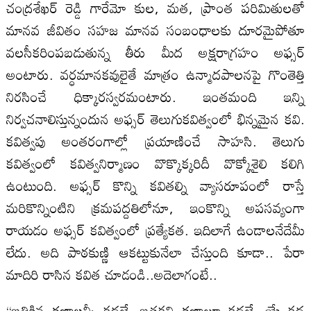
చంద్రశేఖర్‌ రెడ్డి గారేమో కుల, మత, ప్రాంత పరిమితులతో
మానవ జీవితం సహజ మానవ సంబంధాలకు దూరమైపోతూ
వలసీకరింపబడుతున్న తీరు మీద అక్షరాగ్రహం అఫ్సర్‌
అంటారు. వర్ధమానకవులైతే మాత్రం ఉన్మాదపాలనపై గొంతెత్తి
నిరసించే ధిక్కారస్వరమంటారు. ఇంతమంది ఇన్ని
నిర్వచనాలిస్తున్నందున అఫ్సర్‌ తెలుగుకవిత్వంలో భిన్నమైన కవి.
కవిత్వపు అంతరంగాల్లో ప్రయాణించే సాహసి. తెలుగు
కవిత్వంలో కవిత్వనిర్మాణం వొక్కొక్కరిదీ వొక్కోశైలి కలిగి
ఉంటుంది. అఫ్సర్‌ కొన్ని కవితల్ని వ్యాసరూపంలో రాస్తే
మరికొన్నింటిని క్రమపద్దతిలోనూ, ఇంకొన్ని అపసవ్యంగా
రాయడం అఫ్సర్‌ కవిత్వంలో ప్రత్యేకత. ఇదిలాగే ఉండాలనేదేమీ
లేదు. అది పాఠకుణ్ణి ఆకట్టుకునేలా చేస్తుంది కూడా.. పేరా
మాదిరి రాసిన కవిత చూడండి..అదెలాగంటే..
‘‘బతికిన క్షణాలన్నీ కథలే. బతకని క్షణాలూ కథలే. యే కథ