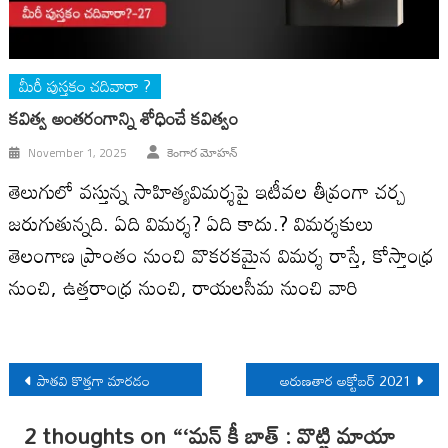
మీరీ పుస్తకం చదివారా ?
కవిత్వ అంతరంగాన్ని శోధించే కవిత్వం
November 1, 2025
కెంగార మోహన్
తెలుగులో వస్తున్న సాహిత్యవిమర్శపై ఇటీవల తీవ్రంగా చర్చ
జరుగుతున్నది. ఏది విమర్శ? ఏది కాదు.? విమర్శకులు
తెలంగాణ ప్రాంతం నుంచి వొకరకమైన విమర్శ రాస్తే, కోస్తాంధ్ర
నుంచి, ఉత్తరాంధ్ర నుంచి, రాయలసీమ నుంచి వారి
Post
పాతవి కొత్తగా మారడం
అరుణతార అక్టోబర్ 2021
navigation
2 thoughts on “
‘మన్‌ కీ బాత్‌ : వొట్టి మాయా