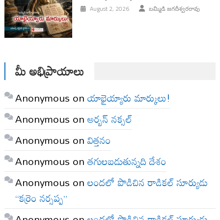
August 2, 2026
బమ్మిడి జగదీశ్వరరావు
మీ అభిప్రాయాలు
Anonymous
on
యాభైయ్యారు మార్కులు!
Anonymous
on
అర్బన్ నక్సల్
Anonymous
on
విత్తనం
Anonymous
on
తగులబడుతున్నది దేశం
Anonymous
on
లందలో పొడిచిన రాడికల్ సూర్యుడు
“కర్రెం నర్సప్ప”
Anonymous
on
లందలో పొడిచిన రాడికల్ సూర్యుడు