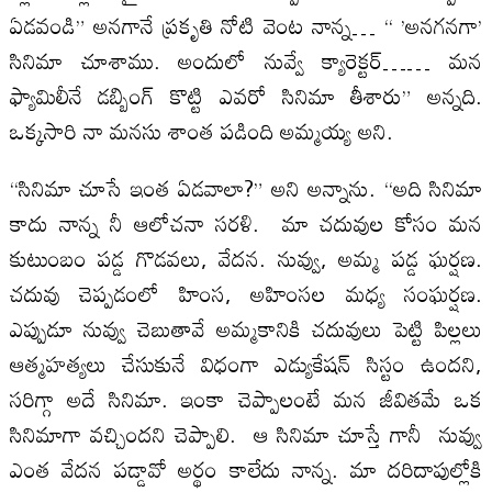
ఏడవండి” అనగానే ప్రకృతి నోటి వెంట నాన్న… “ ’అనగనగా’
సినిమా చూశాము. అందులో నువ్వే క్యారెక్టర్…… మన
ఫ్యామిలీనే డబ్బింగ్ కొట్టి ఎవరో సినిమా తీశారు” అన్నది.
ఒక్కసారి నా మనసు శాంత పడింది అమ్మయ్య అని.
“సినిమా చూసే ఇంత ఏడవాలా?” అని అన్నాను. “అది సినిమా
కాదు నాన్న నీ ఆలోచనా సరళి. మా చదువుల కోసం మన
కుటుంబం పడ్డ గొడవలు, వేదన. నువ్వు, అమ్మ పడ్డ ఘర్షణ.
చదువు చెప్పడంలో హింస, అహింసల మధ్య సంఘర్షణ.
ఎప్పుడూ నువ్వు చెబుతావే అమ్మకానికి చదువులు పెట్టి పిల్లలు
ఆత్మహత్యలు చేసుకునే విధంగా ఎడ్యుకేషన్ సిస్టం ఉందని,
సరిగ్గా అదే సినిమా. ఇంకా చెప్పాలంటే మన జీవితమే ఒక
సినిమాగా వచ్చిందని చెప్పాలి. ఆ సినిమా చూస్తే గానీ నువ్వు
ఎంత వేదన పడ్డావో అర్థం కాలేదు నాన్న. మా దరిదాపుల్లోకి