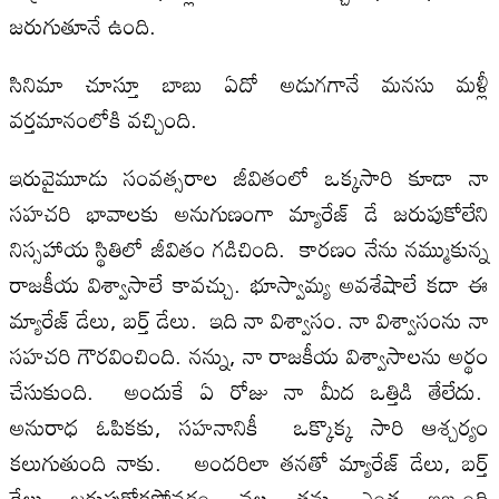
జరుగుతూనే ఉంది.
సినిమా చూస్తూ బాబు ఏదో అడుగగానే మనసు మళ్లీ
వర్తమానంలోకి వచ్చింది.
ఇరువైమూడు సంవత్సరాల జీవితంలో ఒక్కసారి కూడా నా
సహచరి భావాలకు అనుగుణంగా మ్యారేజ్ డే జరుపుకోలేని
నిస్సహాయ స్థితిలో జీవితం గడిచింది. కారణం నేను నమ్ముకున్న
రాజకీయ విశ్వాసాలే కావచ్చు. భూస్వామ్య అవశేషాలే కదా ఈ
మ్యారేజ్ డేలు, బర్త్ డేలు. ఇది నా విశ్వాసం. నా విశ్వాసంను నా
సహచరి గౌరవించింది. నన్ను, నా రాజకీయ విశ్వాసాలను అర్థం
చేసుకుంది. అందుకే ఏ రోజు నా మీద ఒత్తిడి తేలేదు.
అనురాధ ఓపికకు, సహనానికీ ఒక్కొక్క సారి ఆశ్చర్యం
కలుగుతుంది నాకు. అందరిలా తనతో మ్యారేజ్ డేలు, బర్త్
డేలు జరుపుకోకపోవడం వల్ల తను ఎంత ఇబ్బంది