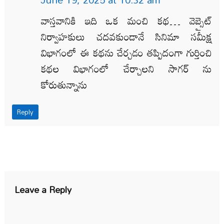
వాస్తవానికి ఇది ఒక మంచి కథ… వెబ్సైట్
నిర్వాహకులు చదవకుండానే సినిమా సమీక్ష
విభాగంలో ఈ కథను చేర్చడం తప్పిదంగా గుర్తించి
కథల విభాగంలో చేర్చాలని సాగర్ ను
కోరుతున్నాను
Reply
Leave a Reply