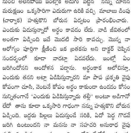
నుంచి అలసిపోయి ఇంట్లోకి అడుగు పెట్టిన నన్ను చూసిన
మరుక్షణం ఒక్కసారిగా ఎదురుగా ఉరికి వచ్చి మాబాబు డింపు
(చార్వాక) హత్తుకొని బోరున ఏడ్వటం ప్రారంభించారు.
ఎందుకు ఏడుస్తున్నాడో అర్థం కావడం లేదు. వాడి జీవితంలో
అంతగా ఏడ్చింది ఇదే మొదటి సారి కావచ్చు. మొన్న నా
ఆరోగ్యం పూర్తిగా క్షీణించి ఇక బ్రతకను అని డాక్టర్ చెప్పిన
సందర్భంలో కూడా వాడట్లా ఏడవలేదు. ఇంట్లో ఏం
జరిగిందోనని ఆందోళన పడ్డాను. అర్థంకాక ఆలోచిస్తూ,
ఎందుకు తనని అట్లా ఏడిపిస్తున్నారని మా పాప ప్రకృతి వైపు
కోపంగా చూసి, వెంటనే కోపం అర్థం కాకుండా ఉండడం కోసం
సున్నితంగానే “ఎందుకు ఏడిపిస్తున్నారు తల్లీ” అంటూ అడిగానో
లేదో తాను కూడా ఒక్కసారి గాఢంగా నన్ను హత్తుకొని బోరున
ఏడ్చింది. ఇద్దరు పిల్లలు ఏడుస్తుండే సరికి, ఏదో పెద్ద గొడవే
జరిగి ఉంటుందని నా మనసు నా సహచరి అనురాధ వైపు