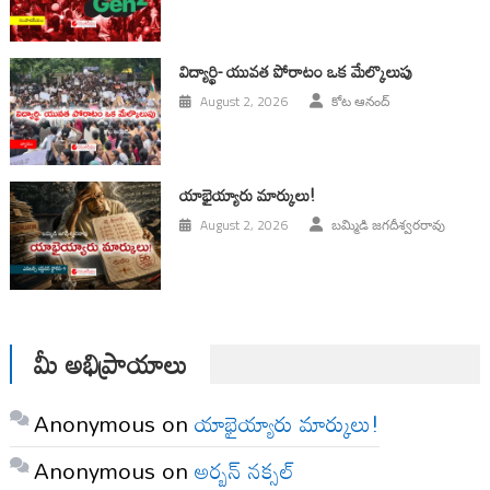
విద్యార్థి- యువత పోరాటం ఒక మేల్కొలుపు
August 2, 2026
కోట ఆనంద్
యాభైయ్యారు మార్కులు!
August 2, 2026
బమ్మిడి జగదీశ్వరరావు
మీ అభిప్రాయాలు
Anonymous
on
యాభైయ్యారు మార్కులు!
Anonymous
on
అర్బన్ నక్సల్