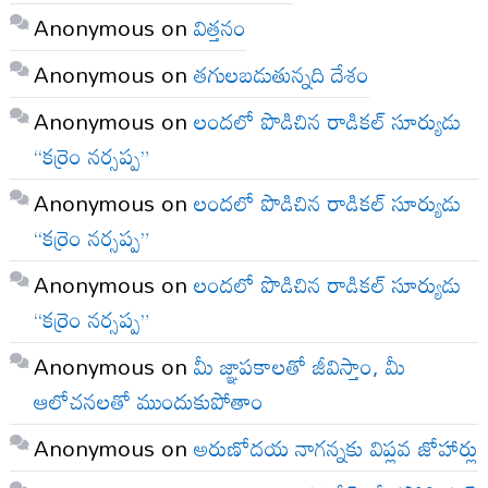
Anonymous
on
విత్తనం
Anonymous
on
తగులబడుతున్నది దేశం
Anonymous
on
లందలో పొడిచిన రాడికల్ సూర్యుడు
“కర్రెం నర్సప్ప”
Anonymous
on
లందలో పొడిచిన రాడికల్ సూర్యుడు
“కర్రెం నర్సప్ప”
Anonymous
on
లందలో పొడిచిన రాడికల్ సూర్యుడు
“కర్రెం నర్సప్ప”
Anonymous
on
మీ జ్ఞాపకాలతో జీవిస్తాం, మీ
ఆలోచనలతో ముందుకుపోతాం
Anonymous
on
అరుణోదయ నాగన్నకు విప్లవ జోహార్లు