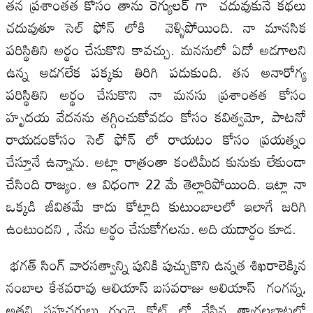
తన ప్రశాంతత కోసం తాను రెగ్యులర్ గా చదువుకునే కథలు
చదువుతూ సెల్ ఫోన్ లోకి వెళ్ళిపోయింది. నా మానసిక
పరిస్థితిని అర్థం చేసుకొని కావచ్చు. మనసులో ఏదో అడగాలని
ఉన్న అడగలేక పక్కకు తిరిగి పడుకుంది. తన అనారోగ్య
పరిస్థితిని అర్థం చేసుకొని నా మనసు ప్రశాంతత కోసం
హృదయ వేదనను తగ్గించుకోవడం కోసం కవిత్వమో, పాటనో
రాయడంకోసం సెల్ ఫోన్ లో రాయటం కోసం ప్రయత్నం
చేస్తూనే ఉన్నాను. అట్లా రాత్రంతా కంటిమీద కునుకు లేకుండా
చేసింది రాజ్యం. ఆ విధంగా 22 మే తెల్లారిపోయింది. ఇట్లా నా
ఒక్కడి జీవితమే కాదు కోట్లాది కుటుంబాలలో ఇలాగే జరిగి
ఉంటుందని , నేను అర్థం చేసుకోగలను. అది యదార్ధం కూడ.
భగత్ సింగ్ వారసత్వాన్ని పునికి పుచ్చుకొని ఉన్నత శిఖరాలెక్కిన
నంబాల కేశవరావు ఆలియాస్ బసవరాజు అలియాస్ గంగన్న,
అతని సహచరులు గుండె కోట్ లో వేసిన త్యాగలబాటలో