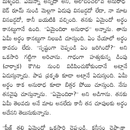
మళ్ళింది. ఏమన్నా అన్నదా అని, ఆలోచించేలోపే అనురాధ
బెడ్ రూమ్ నుండి మెల్లగా ఏడుపు వినబడ్డదో లేదా, నా మాట
వినబడ్డదో, కానీ బయటికి వచ్చింది. తనకు ఏమైందో అర్థం
కానట్టుగానే ఉంది. “ఏమైందిరా అనురాధ” అన్నాను. తాను
ఏమీ అర్థం కానట్టుగా నిలబడి చూస్తుంది. ఏం చేయాలో అర్థం
కావడం లేదు. “స్పష్టంగా చెప్పండి ఏం జరిగిందో?” అని
ఒకసారి గట్టిగా అరిచాను. గాఢంగా హత్తుకున్న డింపు
(చార్వాక) కౌగిట నుంచి విడిపించుకోకుండానే అట్లానే
ఏడుస్తున్నాడు. పాప ప్రకృతి కూడా అట్లానే ఏడుస్తుంది. ఏమీ
అర్థం కాక అనురాధ కూడా బిత్తర పోయి చూస్తుంది. నేను
తనవైపు చూస్తున్నాను. “ఏమైందిరా?” అని అడిగాను. తనకు
ఏమీ తెలవదు అనే మాట అనలేదు కానీ తన చూపులకు అర్థం
అదేనని తెలుసుకున్నాను.
“ప్లీజ్ తల్లి ఏమైందో ఒకసారి చెప్పండి. కనీసం చెప్పాకా