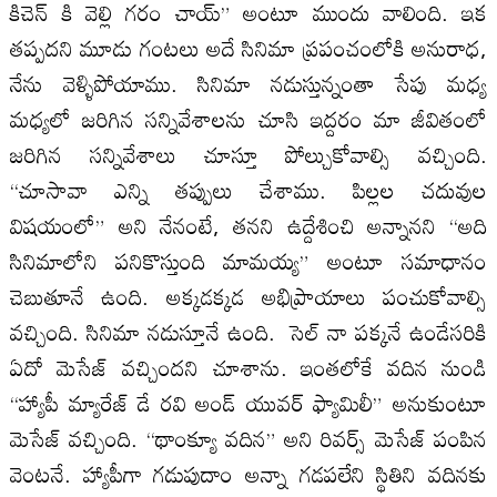
కిచెన్ కి వెల్లి గరం చాయ్” అంటూ ముందు వాలింది. ఇక
తప్పదని మూడు గంటలు అదే సినిమా ప్రపంచంలోకి అనురాధ,
నేను వెళ్ళిపోయాము. సినిమా నడుస్తున్నంతా సేపు మధ్య
మధ్యలో జరిగిన సన్నివేశాలను చూసి ఇద్దరం మా జీవితంలో
జరిగిన సన్నివేశాలు చూస్తూ పోల్చుకోవాల్సి వచ్చింది.
“చూసావా ఎన్ని తప్పులు చేశాము. పిల్లల చదువుల
విషయంలో” అని నేనంటే, తనని ఉద్దేశించి అన్నానని “అది
సినిమాలోని పనికొస్తుంది మామయ్య” అంటూ సమాధానం
చెబుతూనే ఉంది. అక్కడక్కడ అభిప్రాయాలు పంచుకోవాల్సి
వచ్చింది. సినిమా నడుస్తూనే ఉంది. సెల్ నా పక్కనే ఉండేసరికి
ఏదో మెసేజ్ వచ్చిందని చూశాను. ఇంతలోకే వదిన నుండి
“హ్యాపీ మ్యారేజ్ డే రవి అండ్ యువర్ ఫ్యామిలీ” అనుకుంటూ
మెసేజ్ వచ్చింది. “థాంక్యూ వదిన” అని రివర్స్ మెసేజ్ పంపిన
వెంటనే. హ్యాపీగా గడుపుదాం అన్నా గడపలేని స్థితిని వదినకు