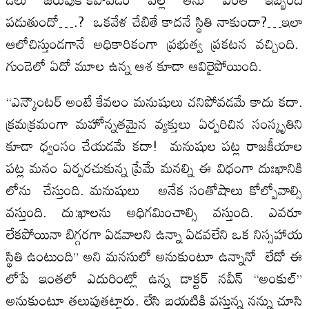
పడుతుందో….? ఒకవేళ చేబితే కాదనే స్థితి నాకుందా?…ఇలా
ఆలోచిస్తుండగానే అధికారికంగా ప్రభుత్వ ప్రకటన వచ్చింది.
గుండెలో ఏదో మూల ఉన్న ఆశ కూడా ఆవిరైపోయింది.
“ఎన్కౌంటర్ అంటే కేవలం మనుషులు చనిపోవడమే కాదు కదా.
క్రమక్రమంగా మహోన్నతమైన వ్యక్తులు ఏర్పరిచిన సంస్కృతిని
కూడా ధ్వంసం చేయడమే కదా! మనుషుల పట్ల రాజకీయాల
పట్ల మనం ఏర్పరచుకున్న ప్రేమే మనల్ని ఈ విధంగా దుఃఖానికి
లోను చేస్తుంది. మనుషులు అనేక సంతోషాలు కోల్పోవాల్సి
వస్తుంది. దు:ఖాలను అధిగమించాల్సి వస్తుంది. ఎవరూ
లేకపోయినా బిగ్గరగా ఏడవాలని ఉన్నా ఏడవలేని ఒక నిస్సహాయ
స్థితి ఉంటుంది” అని మనసులో అనుకుంటూ ఉన్నానో లేదో ఈ
లోపే ఇంతలో ఎదురింట్లో ఉన్న డాక్టర్ నవీన్ “అంకుల్”
అనుకుంటూ తలుపుతట్టారు. లేసి బయటికి వస్తున్న నన్ను చూసి