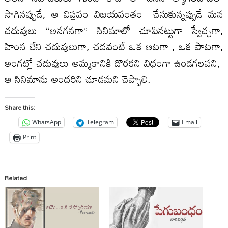
సాగినప్పుడే, ఆ విప్లవం విజయవంతం చేసుకున్నప్పుడే మన
చదువులు “అనగనగా” సినిమాలో చూపినట్టుగా స్వేచ్ఛగా,
హింస లేని చదువులుగా, చదవంటే ఒక ఆటగా , ఒక పాటగా,
అంగట్లో చదువులు అమ్మకానికి దొరకని విధంగా ఉండగలవని,
ఆ సినిమాను అందరిని చూడమని చెప్పాలి.
Share this:
WhatsApp
Telegram
Email
Print
Related