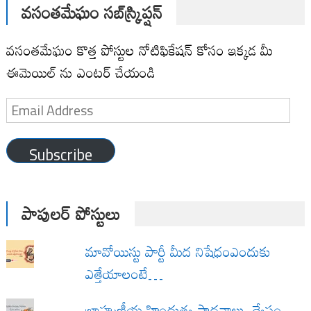
వసంతమేఘం సబ్‌స్క్రిప్షన్
వసంతమేఘం కొత్త పోస్టుల నోటిఫికేషన్ కోసం ఇక్కడ మీ
ఈమెయిల్ ను ఎంటర్ చేయండి
Email
Address
Subscribe
పాపులర్ పోస్టులు
మావోయిస్టు పార్టీ మీద నిషేధంఎందుకు
ఎత్తేయాలంటే…
బ్రాహ్మణీయ హిందుత్వ సాధనాలు ద్వేషం,