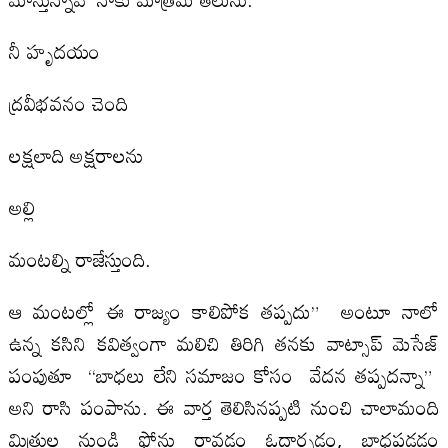
నీ హృదయం
ద్రవీభవనం చెంది
లక్షలాది అక్షరాలను
అల్లి
మంటల్ని రాజేస్తుంది.
ఆ మంటల్లో ఈ రాజ్యం కాలిపోక తప్పదు” అంటూ నాలో
ఉన్న కసిని కవిత్వంగా మలిచి తిరిగి తనకు వాట్సాప్ మెసేజ్
పంపుతూ “బాధలు లేని సమాజం కోసం వేదన తప్పదన్నా”
అని రాసి పంపాను. ఈ వార్త తెలిసినప్పటి నుంచి చాలామంది
మిత్రుల నుండి ఫోన్లు రావడం ఓదార్చడం, బాధపడడం