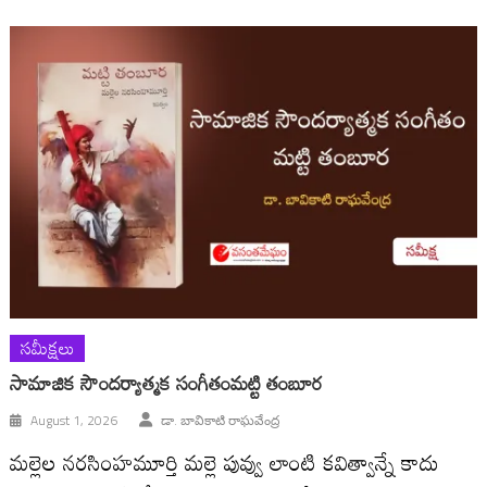
సమీక్షలు
సామాజిక సౌందర్యాత్మక సంగీతంమట్టి తంబూర
August 1, 2026
డా. బావికాటి రాఘవేంద్ర
మల్లెల నరసింహమూర్తి మల్లె పువ్వు లాంటి కవిత్వాన్నే కాదు