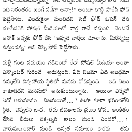
ఇది నిరంతరం జరిగే పనేగా అన్నా!” అంటూ కొట్టి పారేసి ఫోన్
పెట్టేసాను. ఎందుకైనా మంచిదని సెల్ ఫోన్ ఓపెన్ చేసి
చూసేసరికి సోషల్ మీడియాలో వార్త రానే వస్తుంది. వెంటనే
అశోక్ అన్నకు ఫోన్ చేసి “ఇప్పుడే వార్తలు చూశాను. మీరన్నట్లు
వస్తుందన్న” అని చెప్పి ఫోన్ పెట్టేసాను.
మళ్లీ గంట సమయం గడిచిందో లేదో సోషల్ మీడియా అంతా
ఎన్కౌంటర్ గురించే అరుస్తుంది. ఏది నిజమో ఏది అబద్దమో
నమ్మలేని నిస్సహాయ స్థితిలో మనసు రోదిస్తుంది. ఇది నిజం
కాకూడదని మనసులో అనుకుంటున్నాను. అయినా ఎక్కడో
ఏదో అనుమానం. నిజమయితే….? ఊహ కూడా భరించలేని
స్థితి. చెప్పలేని బాధ. తమ జీవితాలను ప్రజల కోసం అంకితం
చేసిన వీరులు నక్సల్బరి కాలం నుండి ఎందరో….?
చారుమజుందార్ నుండి ఉన్నత సమాజం కొరకు తమ