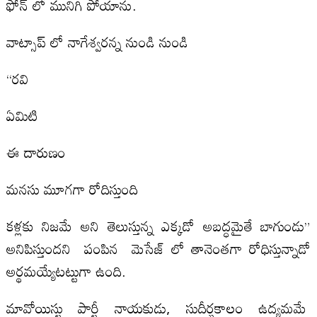
ఫోన్ లో మునిగి పోయాను.
వాట్సాప్ లో నాగేశ్వరన్న నుండి నుండి
“రవి
ఏమిటి
ఈ దారుణం
మనసు మూగగా రోదిస్తుంది
కళ్లకు నిజమే అని తెలుస్తున్న ఎక్కడో అబద్ధమైతే బాగుండు”
అనిపిస్తుందని పంపిన మెసేజ్ లో తానెంతగా రోధిస్తున్నాడో
అర్థమయ్యేటట్టుగా ఉంది.
మావోయిస్టు పార్టీ నాయకుడు, సుదీర్ఘకాలం ఉద్యమమే