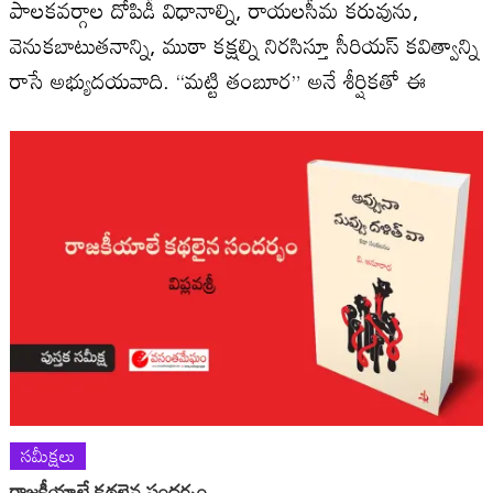
పాలకవర్గాల దోపిడీ విధానాల్ని, రాయలసీమ కరువును,
వెనుకబాటుతనాన్ని, ముఠా కక్షల్ని నిరసిస్తూ సీరియస్ కవిత్వాన్ని
రాసే అభ్యుదయవాది. “మట్టి తంబూర” అనే శీర్షికతో ఈ
సమీక్షలు
రాజకీయాలే కథలైన సందర్భం