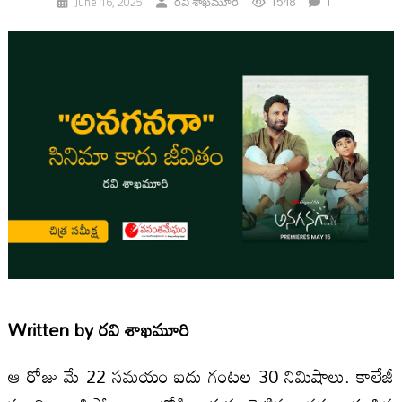
1548
1
June 16, 2025
రవి శాఖమూరి
Written by
రవి శాఖమూరి
ఆ రోజు మే 22 సమయం ఐదు గంటల 30 నిమిషాలు. కాలేజీ