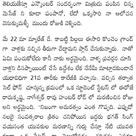
తెలియజేస్తూ ఎన్కౌంటర్ సందర్భంగా మిత్రుడు పంపిన చిన్న
మెసేజ్ ని కూడా పంపానో, లేదో ఒక్కసారి నా ఆలోచన
వెనుక్కుమళ్ళీ ముందు రోజుకి వెళ్ళింది.
మే 22 మా మ్యారేజ్ డే. కాబట్టి పిల్లలు ఈసారి కొంచెం గ్రాండ్
గా వాళ్లకు నచ్చిన తీరుగా చేద్దామని ప్లాన్ చేసుకున్నారు. నాతో
ఏమి పంచుకోలేదు కానీ నాకు అర్థమైంది. వాళ్ళ ప్రవర్తన చూసి
వాళ్లని డిసప్పాయింట్ చేసే ఉద్దేశం లేక నేనేమీ మాట్లాడకుండానే
యధావిధిగా 21వ తారీకు కాలేజీకి వచ్చాను. వచ్చిన తర్వాత
సెల్ ఫోన్ చూస్తున్న క్రమంలో ఒక స్టూడెంట్ స్టేటస్ లో ఈరోజే
రామకృష్ణ, నాగేశ్వర్ రావు హంటర్ రోడ్ లో మరణించిన రోజు
అని అర్థమైంది. “నిజంగా అమరత్వం ఎంత గొప్పది. ఎప్పుడో
నలబై సంవత్సరాల క్రితం చనిపోయిన ఇద్దరు భగత్ సింగ్
వయసంత యువకుల మరణాన్ని గుర్తు చేస్తూ నేటి యువత
కూడా ఒక స్టేటస్ గా పెట్టుకోవడం. చరిత్రను ఎవరూ