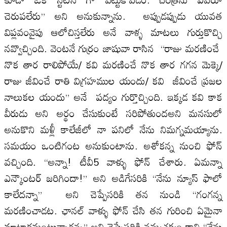
చెరుపలేరు” అని అనుకున్నాను. అప్పుడప్పుడు యువత
విప్లవంవైపు ఆలోచిస్తలేరు అనే వాళ్ళ మాటలు గుర్తుకొచ్చి
నవ్వొచ్చింది. వెంటనే గుర్రం జాషువా రాసిన “రాజు మరణించే
నొక తార రాలిపోయే/ కవి మరణించే నొక తార గగన మెక్కె/
రాజు జీవించే రాతి విగ్రహముల యందు/ కవి జీవించే ప్రజల
నాలుకల యందు” అనే పద్యం గుర్తొచ్చింది. ఇక్కడ కవి కాక
వీరుడు అని అర్థం చేసుకుంటే సరిపోతుందఅని మనసులో
అనుకొని మళ్లీ కాలేజీలో నా పనిలో నేను నిమగ్నమయ్యాను.
సమయం ఒంటిగంట అనుకుంటాను. అశోకన్న నుంచి ఫోన్
వచ్చింది. “అన్నా! టీవీ5 వాళ్ళు ఫోన్ చేశారు. ఏమన్నా
ఎన్కౌంటర్ జరిగిందా!” అని అడిగేసరికి “నేను న్యూస్ ఫాలో
కాలేదన్నా” అని చెప్పేసరికి తన నుండి “గంగన్న
మరణించాడట. ఛానల్ వాళ్ళు ఫోన్ చేసి తన గురించి ఏమైనా
మాట్లాడమంటున్నారన్న” అని చెప్పేసరికి నమ్మశక్యం కాని “నేను