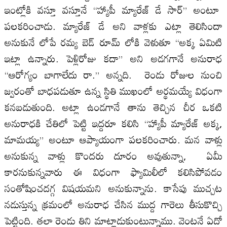
ఇంట్లోకి వస్తూ వస్తూనే “హ్యాపీ మ్యారేజ్ డే సార్” అంటూ
పలకరించాడు. మ్యారేజ్ డే అని వాళ్లకు ఎట్లా తెలిసిందా
అనుకునే లోపే రమ్య బెడ్ రూమ్ లోకి వెళుతూ “అక్క ఏమిటి
ఇట్లా ఉన్నారు. పెళ్లిరోజు కదా” అని అడగగానే అనురాధ
“ఆరోగ్యం బాగాలేదు రా.” అన్నది. రెండు రోజుల నుంచి
జ్వరంతో బాధపడుతూ ఉన్న స్థితి ముఖంలో అర్థమయ్యే విధంగా
కనబడుతుంది. అట్లా ఉండగానే తాను తెచ్చిన చీర ఒకటి
అనురాధకి చేతిలో పెట్టి ఇద్దరూ కలిసి “హ్యాపీ మ్యారేజ్ అక్క,
మామయ్య” అంటూ ఆప్యాయంగా పలకరించారు. మన వాళ్లు
అనుకున్న వాళ్లు కొందరు దూరం అవుతున్నా, ఏమీ
కారనుకున్నవారు ఈ విధంగా ఫ్యామిలీలో కలిసిపోవడం
సంతోషించదగ్గ విషయమని అనుకున్నాను. కాసేపు ముచ్చట
నడుస్తున్న క్రమంలో అనురాధ చేసిన ముద్ద గారెలు తీసుకొచ్చి
పెట్టింది. తలా రెండు తిని మాట్లాడుకుంటున్నాము. వెంటనే ఏదో