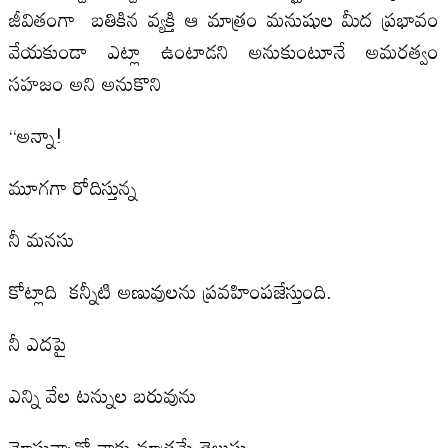
జీవితంగా బతికిన వ్యక్తి ఆ మాత్రం మనుషుల మీద ప్రభావం
వేయకుండా ఎట్లా ఉంటాడని అనుకుంటూనే అమరత్వం
సహజం అని అనుకొని
“అన్నా!
మూగగా రోదిస్తున్న
నీ మనసు
కోట్లాది కన్నీటి అణువులను ప్రవహింపజేస్తుంది.
నీ ఎదపై
ఎన్ని వేల టన్నుల బరువును
మోస్తున్నావో నాకు మాత్రమే తెలుసు.