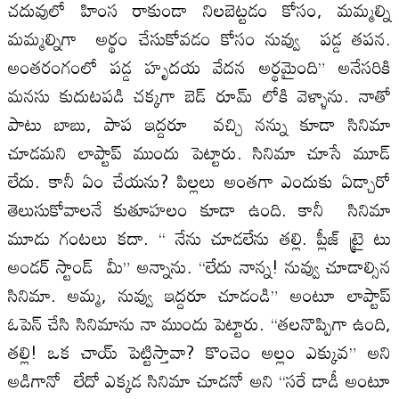
చదువులో హింస రాకుండా నిలబెట్టడం కోసం, మమ్మల్ని
మమ్మల్నిగా అర్థం చేసుకోవడం కోసం నువ్వు పడ్డ తపన.
అంతరంగంలో పడ్డ హృదయ వేదన అర్థమైంది” అనేసరికి
మనసు కుదుటపడి చక్కగా బెడ్ రూమ్ లోకి వెళ్ళాను. నాతో
పాటు బాబు, పాప ఇద్దరూ వచ్చి నన్ను కూడా సినిమా
చూడమని లాప్టాప్ ముందు పెట్టారు. సినిమా చూసే మూడ్
లేదు. కానీ ఏం చేయను? పిల్లలు అంతగా ఎందుకు ఏడ్చారో
తెలుసుకోవాలనే కుతూహలం కూడా ఉంది. కానీ సినిమా
మూడు గంటలు కదా. “ నేను చూడలేను తల్లి. ప్లీజ్ ట్రై టు
అండర్ స్టాండ్ మీ” అన్నాను. “లేదు నాన్న! నువ్వు చూడాల్సిన
సినిమా. అమ్మ, నువ్వు ఇద్దరూ చూడండి” అంటూ లాప్టాప్
ఓపెన్ చేసి సినిమాను నా ముందు పెట్టారు. “తలనొప్పిగా ఉంది,
తల్లి! ఒక చాయ్ పెట్టిస్తావా? కొంచెం అల్లం ఎక్కువ” అని
అడిగానో లేదో ఎక్కడ సినిమా చూడనో అని “సరే డాడీ అంటూ