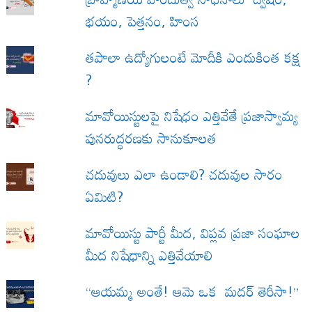
భయం, పెత్తనం, హింస
త‌పాలా ఉద్యోగులంటే మోదీకి ఎందుకింత కక్ష
?
మావోయిస్టులపై నిషేధం ఎత్తివేతే ప్రజాస్వామ్య
పునరుద్ధరణకు సానుకూలత
చదువులు ఎలా ఉండాలి? చదువుల సారం
ఏమిటి?
మావోయిస్టు పార్టీ మీద, విప్లవ ప్రజా సంఘాల
మీద నిషేధాన్ని ఎత్తివేయాలి
“ఆయమ్మ అంతే! ఆమె ఒక మదర్ తెరీసా!”