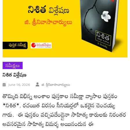
సమీక్షలు
నిశిత విశ్లేష‌ణ‌
June 16, 2026
జి. శ్రీనివాసాచార్యులు
తొమ్మిది విభిన్న అంశాల పుస్తకాల సమీక్షా వ్యాసాల పుస్తకం
*నిశిత*. రచయిత విరసం సీనియర్లలో ఒకరైన చెంచయ్య
గారు. ఈ పుస్త‌కం వ‌చ్చిపదేండ్లైనా సాహిత్య కారులకు నిరంతర
అవసరమైన సాహిత్య విమర్శ అయినందున ఈ