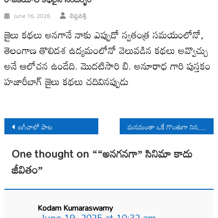
June 16, 2026
విప్లవశ్రీ
జైలు కథలు అనగానే నాకు ఎప్పుడో స్వతంత్ర సమయంలోనో,
తెలంగాణ తొలిదశ ఉద్యమంలోనో వెలువడిన కథలు అవ్వొచ్చు
అనే ఆలోచన ఉండేది. మొదటిసారి బి. అనూరాధ గారి పుస్తకం
హజారీబాగ్ జైలు కథలు చదివినప్పుడు
Post
బగీచాలో పాట
మనమంతా ఒకే గొంతుగా నినదిద్దాం
navigation
One thought on “
“అనగనగా” సినిమా కాదు
జీవితం
”
Kodam Kumaraswamy
June 19, 2025 at 10:32 am