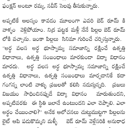
ఫంక్షన్ అంటూ రమ్య, నవీన్ సెలవు తీసుకున్నారు.
అప్పటికే ఆలస్యం కావడం మూలంగా ఎవరి బెడ్ రూమ్ కి
వాళ్ళం వెళ్లిపోయాం. నిద్ర పట్టక మళ్లీ నేనే పిల్లల బెడ్ రూమ్
లోకి వచ్చాను. ఇంకా పిల్లలు సినిమా గురించే చర్చిస్తున్నారు.
“అర్ధ వలస అర్ధ భూస్వామ్య సమాజాన్ని రక్షించే ఉత్పత్తి
విధానాలు, ఉత్పత్తి సంబంధాలు మారకుండా విద్యా విధానం
మారదు. అర్ధ వలస అర్ధ భూస్వామ్య సమాజాన్ని రక్షించే
ఉత్పత్తి విధానాలు, ఉత్పత్తి సంబంధాలు మార్చడానికే కదా
గంగన్న లాంటి వాళ్ళు ప్రజలతో కలిసి నడుస్తున్నది. ప్రజలు
విజయం సాధించినప్పుడే విద్యా విధానం మారుతుందని,
అప్పటివరకు ఈ స్థితి ఇలానే ఉంటుందని ఎలా చెప్పాలి. ఎలా
అర్థం చేయించాలి?” అనేక ఆలోచనలు చుట్టుముట్టగా పిల్లలను
లైట్ ఆపి పడుకొమ్మని మళ్ళీ బెడ్ రూమ్ వెళ్లేసరికి అనురాధ