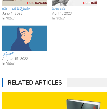
ఆమె… ఒక డిస్ఫోరియా
పేగుబంధం
June 1, 2023
April 1, 2023
In "కథలు"
In "కథలు"
బ్రెస్ట్ టాక్…
August 15, 2022
In "కథలు"
RELATED ARTICLES