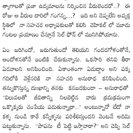
త్యాగాలతో ప్రజా ఉద్యమాలను నిర్మించిన వీరులెందరో..? ఈ
రోజు ఆ వీరుల దారిలో గంగన్న…? ఇది అని చెప్పలేని అవ్యక్త
స్థితిలో నా సహచర అధ్యాపకులతో కలిసి వెహికల్ లో మూడు
గంటల ప్రయాణం చేస్తూనే సెల్ ఫోన్ లో మునిగిపోయాను.
ఏం జరిగిందో, జరుగుతుందో తెలియని గందరగోళంతోనే,
ఆందోళనతోనే ఇంటికి చేరుకున్నాను. ఒకసారి తనివి తీరా
ఏడవాలని అనిపించింది. ఏకాంతంగా ఏడుద్దాం అని పక్క
గదిలోకి వెళ్లేసరికి నా సహచరి అనురాధ కనిపించింది.
తన్నుకొస్తున్న దుఃఖాన్ని తనకు కనబడకుండా – అనురాధతో
“విలువలతో జీవితాన్ని నిలబెట్టిన వారు క్రమక్రమంగా
ఒక్కొక్కరు చంపేయ పడుతున్నార్రా..” అంటున్నానో లేదో నా
కళ్ళ నుండి కారే కన్నీళ్ళను పరిశీలిస్తుందని వెంటనే అదిమి
పట్టుకున్నాను. “పాపను టీ పెట్టి ఇస్తావారా?” అని చెప్పి సెల్