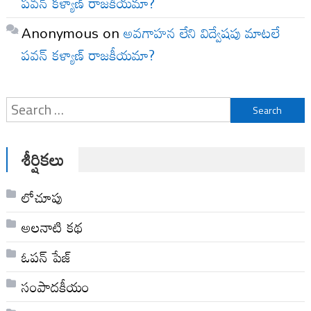
పవన్ కళ్యాణ్ రాజకీయమా?
Anonymous
on
అవగాహన లేని విద్వేషపు మాటలే
పవన్ కళ్యాణ్ రాజకీయమా?
Search
for:
శీర్షికలు
లోచూపు
అల‌నాటి క‌థ‌
ఓపన్ పేజ్
సంపాదకీయం