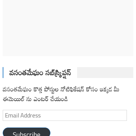
వసంతమేఘం సబ్‌స్క్రిప్షన్
వసంతమేఘం కొత్త పోస్టుల నోటిఫికేషన్ కోసం ఇక్కడ మీ
ఈమెయిల్ ను ఎంటర్ చేయండి
Email
Address
Subscribe