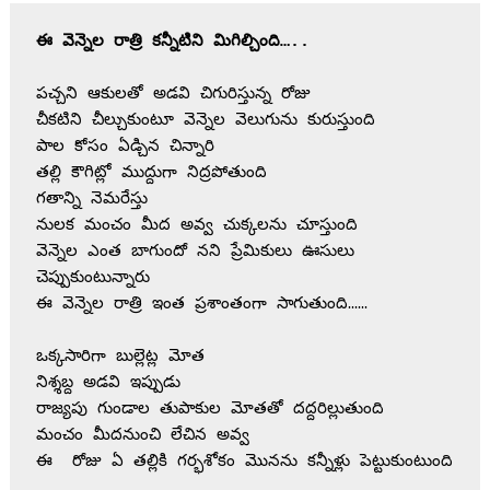
ఈ వెన్నెల రాత్రి కన్నీటిని మిగిల్చింది…..
పచ్చని ఆకులతో అడవి చిగురిస్తున్న రోజు
చీకటిని చీల్చుకుంటూ వెన్నెల వెలుగును కురుస్తుంది
పాల కోసం ఏడ్చిన చిన్నారి 
తల్లి కౌగిట్లో ముద్దుగా నిద్రపోతుంది
గతాన్ని నెమరేస్తు 
నులక మంచం మీద అవ్వ చుక్కలను చూస్తుంది
వెన్నెల ఎంత బాగుందో నని ప్రేమికులు ఊసులు 
చెప్పుకుంటున్నారు
ఈ వెన్నెల రాత్రి ఇంత ప్రశాంతంగా సాగుతుంది……
ఒక్కసారిగా బుల్లెట్ల మోత
నిశ్శబ్ద అడవి ఇప్పుడు
రాజ్యపు గుండాల తుపాకుల మోతతో దద్దరిల్లుతుంది
మంచం మీదనుంచి లేచిన అవ్వ 
ఈ  రోజు ఏ తల్లికి గర్భశోకం మొనను కన్నీళ్లు పెట్టుకుంటుంది