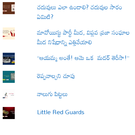
చదువులు ఎలా ఉండాలి? చదువుల సారం
ఏమిటి?
మావోయిస్టు పార్టీ మీద, విప్లవ ప్రజా సంఘాల
మీద నిషేధాన్ని ఎత్తివేయాలి
“ఆయమ్మ అంతే! ఆమె ఒక మదర్ తెరీసా!”
రెప్పవాల్చని చూపు
నాలుగు పిట్టలు
Little Red Guards