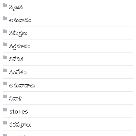
సృజన
అనువాదం
సమీక్షలు
వర్తమానం
నివేదిక
సందేశం
అనువాదాలు
నివాళి
stories
కరపత్రాలు