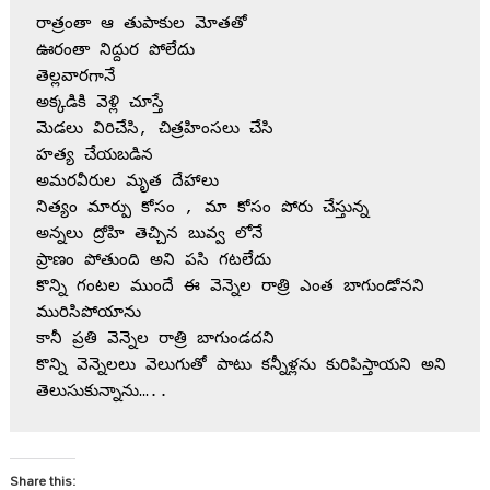
రాత్రంతా ఆ తుపాకుల మోతతో 
ఊరంతా నిద్దుర పోలేదు 
తెల్లవారగానే 
అక్కడికి వెళ్లి చూస్తే 
మెడలు విరిచేసి, చిత్రహింసలు చేసి
హత్య చేయబడిన 
అమరవీరుల మృత దేహాలు 
నిత్యం మార్పు కోసం , మా కోసం పోరు చేస్తున్న
అన్నలు ద్రోహి తెచ్చిన బువ్వ లోనే
ప్రాణం పోతుంది అని పసి గటలేదు 
కొన్ని గంటల ముందే ఈ వెన్నెల రాత్రి ఎంత బాగుండోనని
మురిసిపోయాను
కానీ ప్రతి వెన్నెల రాత్రి బాగుండదని
కొన్ని వెన్నెలలు వెలుగుతో పాటు కన్నీళ్లను కురిపిస్తాయని అని 
తెలుసుకున్నాను…..
Share this: