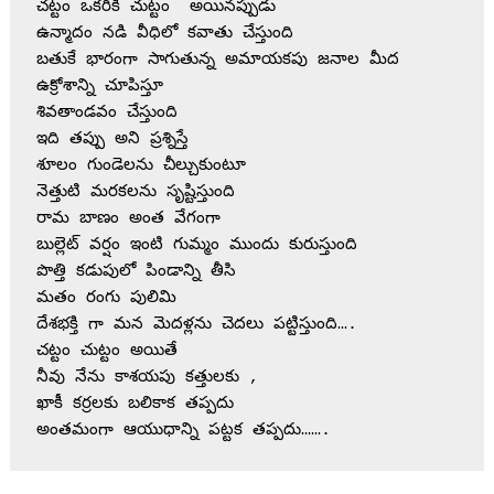
చట్టం ఒకరికి చుట్టం  అయినప్పుడు
ఉన్మాదం నడి వీధిలో కవాతు చేస్తుంది
బతుకే భారంగా సాగుతున్న అమాయకపు జనాల మీద
ఉక్రోశాన్ని చూపిస్తూ 
శివతాండవం చేస్తుంది
ఇది తప్పు అని ప్రశ్నిస్తే 
శూలం గుండెలను చీల్చుకుంటూ 
నెత్తుటి మరకలను సృష్టిస్తుంది
రామ బాణం అంత వేగంగా 
బుల్లెట్ వర్షం ఇంటి గుమ్మం ముందు కురుస్తుంది
పొత్తి కడుపులో పిండాన్ని తీసి 
మతం రంగు పులిమి 
దేశభక్తి గా మన మెదళ్లను చెదలు పట్టిస్తుంది….
చట్టం చుట్టం అయితే 
నీవు నేను కాశయపు కత్తులకు ,
ఖాకీ కర్రలకు బలికాక తప్పదు
అంతమంగా ఆయుధాన్ని పట్టక తప్పదు…….