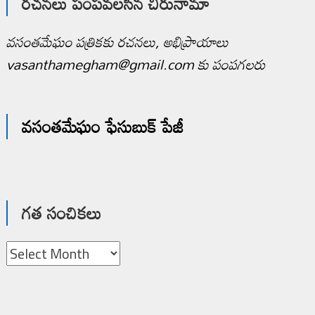
రచనలు పంపవలసిన చిరునామా
వసంతమేఘం పత్రికకు రచనలు, అభిప్రాయాలు
vasanthamegham@gmail.com కు పంపగలరు
వసంతమేఘం ఫేసుబుక్ పేజీ
గత సంచికలు
గత
సంచికలు