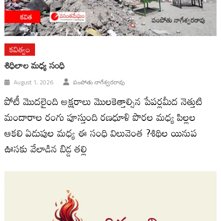
కవిత్వం
శిధిలాల మధ్య సంధి
August 1, 2026
పంపోతు నాగేశ్వరరావు
పోటీ మొదలైంది అక్షరాలు మొలకెత్తాల్సిన పేపర్లమీద నెత్తుటి
మందారాల రంగు పూస్తుంది రణధూళి పొరల మధ్య పిల్లల
ఆకలి ఏడుపుల మధ్య ఈ సంధి విలువెంత ?శిథిల యినుప
ఊసకు వేలాడిన బిడ్డ తల్లి