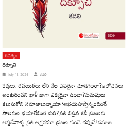
కవిత్వం
దిక్సూచి
July 15, 2026
కడలి
కవులు, రచయితలు లేని నేల ఎవరైనా చూడగలరా?ఆలోచనలు
అంకురించని ఖాళీ జాగా ఎక్కడైనా ఉందా?మనుషులు
కలుసుకోని సమాజాలున్నాయా?అభయహస్తాన్నందించే
పాలకుల భయాలేమిటి మరి?ప్రతి విప్లవ కవీ ప్రజలకు
ఆప్తుడేవాళ్ళ ప్రతి అక్షరమూ ప్రజల గుండె చప్పుడే!సమాజ