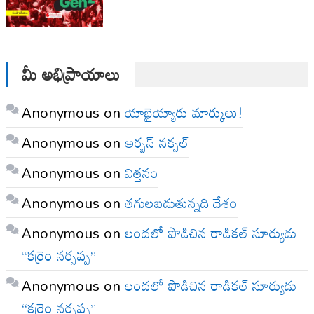
మీ అభిప్రాయాలు
Anonymous
on
యాభైయ్యారు మార్కులు!
Anonymous
on
అర్బన్ నక్సల్
Anonymous
on
విత్తనం
Anonymous
on
తగులబడుతున్నది దేశం
Anonymous
on
లందలో పొడిచిన రాడికల్ సూర్యుడు
“కర్రెం నర్సప్ప”
Anonymous
on
లందలో పొడిచిన రాడికల్ సూర్యుడు
“కర్రెం నర్సప్ప”