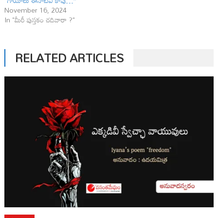
“గాయాలు ఈనాటివి కావు…”
November 16, 2024
In "మీరీ పుస్తకం చదివారా ?"
RELATED ARTICLES