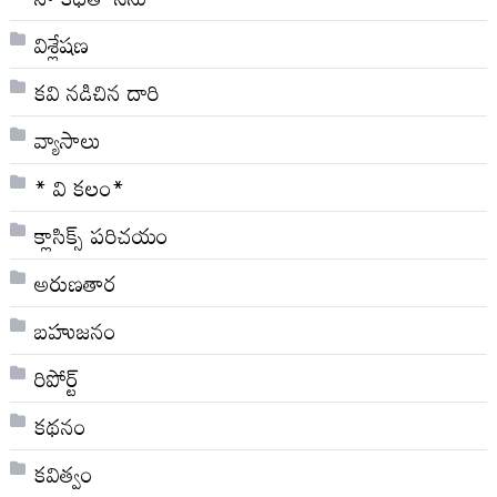
విశ్లేషణ
కవి నడిచిన దారి
వ్యాసాలు
* వి క‌లం*
క్లాసిక్స్ ప‌రిచ‌యం
అరుణతార
బహుజనం
రిపోర్ట్
కథనం
కవిత్వం