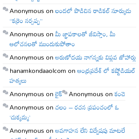
Anonymous
on
లందలో పొడిచిన రాడికల్ సూర్యుడు
“కర్రెం నర్సప్ప”
Anonymous
on
మీ జ్ఞాపకాలతో జీవిస్తాం, మీ
ఆలోచనలతో ముందుకుపోతాం
Anonymous
on
అరుణోదయ నాగన్నకు విప్లవ జోహార్లు
hanamkondaaolcom
on
ఆంధ్రప్రదేశ్ లో కష్టోడియల్
హత్యలు
Anonymous
on
లైక్
Anonymous
on
కంచె
Anonymous
on
చలం – రచన ప్రపంచంలో ఓ
‘చుక్కమ్మ’
Anonymous
on
అవగాహన లేని విద్వేషపు మాటలే