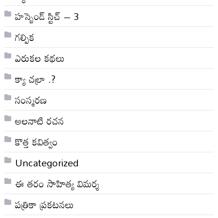
హస్బెండ్ స్టిచ్ – 3
గల్పిక
ఎరుకల కథలు
క్యా చల్రా .?
సంస్మరణ
అలనాటి రచన
కొత్త కవిత్వం
Uncategorized
ఈ తరం సాహిత్య విమర్శ
పత్రికా ప్రకటనలు