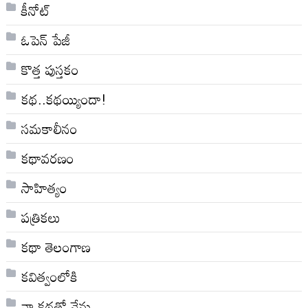
కీనోట్
ఓపెన్ పేజీ
కొత్త పుస్తకం
కథ..కథయ్యిందా!
సమకాలీనం
కథావరణం
సాహిత్యం
పత్రికలు
కథా తెలంగాణ
కవిత్వంలోకి
నా క‌థ‌తో నేను