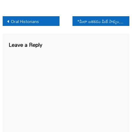
Post
Oral Historians
*మీలా బ‌త‌క‌డం మీకే సాధ్యం*
navigation
Leave a Reply