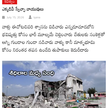
కవిత్వం
ఎక్కడివీ స్వేచ్ఛా వాయువులు
July 15, 2026
Iyana
వాళ్లు ఈచోటచివరి శ్వాసను విడిచారు ఎన్నడూచూడబోని
భవిష్యత్తు కోసం భారీ మూల్యమే చెల్లించారు చేతులకు సంకెళ్లతో
ఆగ్ని గుండాల గుండా నడిచారు వాళ్ళు కానీ మాతృభూమి
కోసం నిరంతర తపన ఉండేది తుపాకులు కెదురీదారు