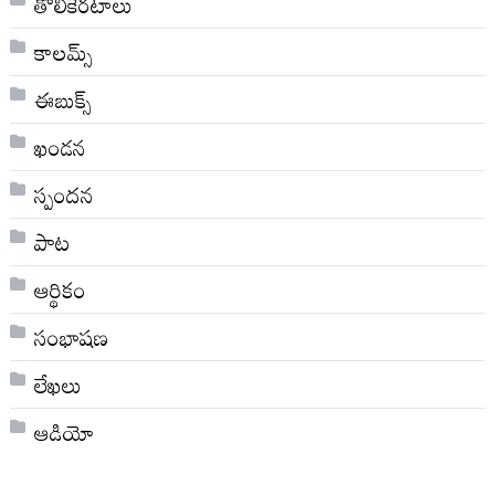
తొలికెరటాలు
కాలమ్స్
ఈబుక్స్
ఖండన
స్పందన
పాట
ఆర్థికం
సంభాషణ
లేఖలు
ఆడియో