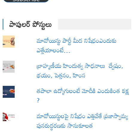
పాపులర్ పోస్టులు
మావోయిస్టు పార్టీ మీద నిషేధంఎందుకు
ఎత్తేయాలంటే…
బ్రాహ్మణీయ హిందుత్వ సాధనాలు ద్వేషం,
భయం, పెత్తనం, హింస
త‌పాలా ఉద్యోగులంటే మోదీకి ఎందుకింత కక్ష
?
మావోయిస్టులపై నిషేధం ఎత్తివేతే ప్రజాస్వామ్య
పునరుద్ధరణకు సానుకూలత