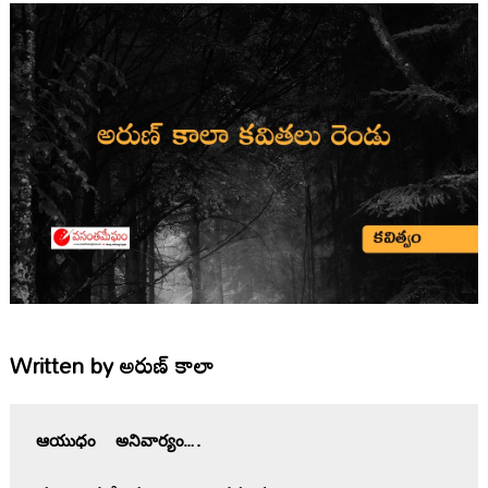
Written by
అరుణ్ కాలా
ఆయుధం  అనివార్యం….