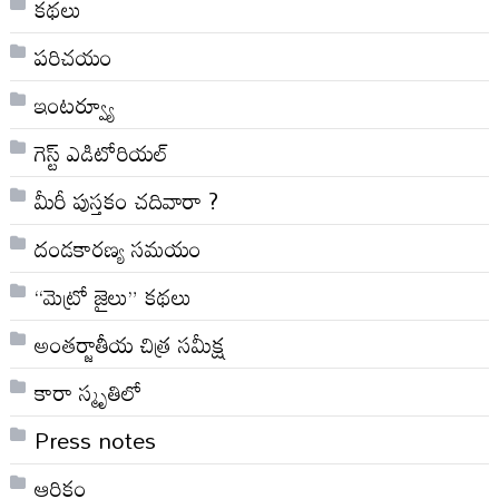
కథలు
పరిచయం
ఇంటర్వ్యూ
గెస్ట్ ఎడిటోరియల్
మీరీ పుస్తకం చదివారా ?
దండకారణ్య సమయం
“మెట్రో జైలు” కథలు
అంతర్జాతీయ చిత్ర సమీక్ష
కారా స్మృతిలో
Press notes
ఆర్ధికం