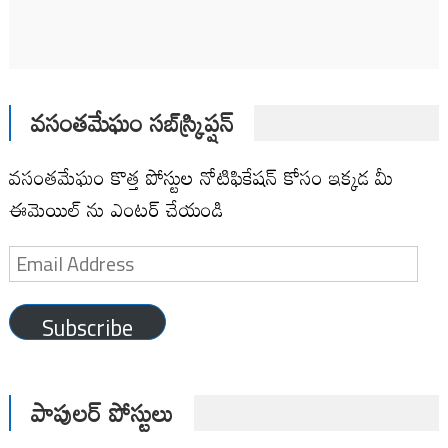
వసంతమేఘం సబ్‌స్క్రిప్షన్
వసంతమేఘం కొత్త పోస్టుల నోటిఫికేషన్ కోసం ఇక్కడ మీ
ఈమెయిల్ ను ఎంటర్ చేయండి
Email
Address
Subscribe
పాపులర్ పోస్టులు