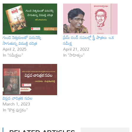
గుండె నెత్తురులతో పదునెక్కి
ప్రేమ్ చంద్ నవలల్లో స్త్రీ పాత్రలు -ఒక
సాగుతున్న విముక్తి చరిత్ర
సమీక్ష
April 2, 2025
April 21, 2022
In "సమీక్షలు"
In "సాహిత్యం"
విప్లవ చారిత్రక నవల
March 1, 2023
In "కొత్త పుస్తకం"