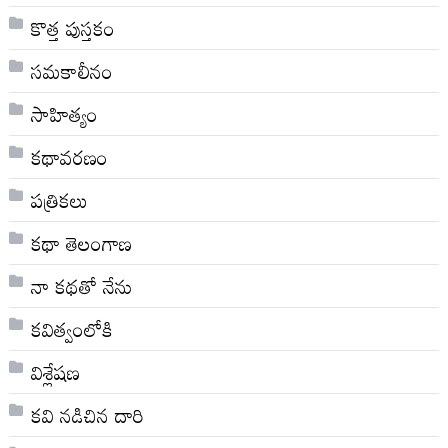
కొత్త పుస్తకం
సమకాలీనం
సాహిత్యం
కథావరణం
పత్రికలు
కథా తెలంగాణ
నా క‌థ‌తో నేను
కవిత్వంలోకి
విశ్లేషణ
కవి నడిచిన దారి