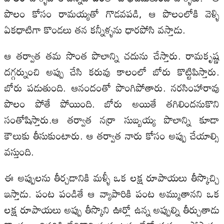
పొలం కోసం రామయ్యతో గొడవపడి, ఆ పొలంలోకి వెళ్ళి
ఏకధాటిగా కొండలు తన కన్నీళ్ళను ధారపోసి వస్తాడు.
ఆ తర్వాత తమ సొంత పొలాన్ని చదును చేస్తారు. రామకృష్ణ
దగ్గర్నుంచి అప్పు చేసి కరువు కాలంలో బోరు కొట్టిపిస్తారు.
బోరు పడుతుంది. ఆనందంతో పొంగిపోతారు. నరసింహారావు
పొలం పోతే పోయింది. బోరు అయితే తగిలిందనుకొని
సంతోషిస్తారు.ఆ తర్వాత నర్రా సుబ్బయ్య పొలాన్ని కూడా
కౌలుకు తీసుకుంటారు. ఆ తర్వాత నారు కోసం అప్పు చేయాల్సి
వస్తుంది.
ఈ అప్పులను తీర్చడానికి మళ్ళీ ఒక లక్ష రూపాయలు తీస్కొచ్చి
ఇస్తాడు. పంట పండితే ఆ వ్యాపారికి పంట అమ్ముతానని ఒక
లక్ష రూపాయలు అప్పు తీస్కొని ఊర్లో ఉన్న అప్పుల్ని తీర్చుతాడు