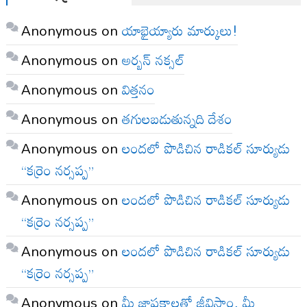
Anonymous
on
యాభైయ్యారు మార్కులు!
Anonymous
on
అర్బన్ నక్సల్
Anonymous
on
విత్తనం
Anonymous
on
తగులబడుతున్నది దేశం
Anonymous
on
లందలో పొడిచిన రాడికల్ సూర్యుడు
“కర్రెం నర్సప్ప”
Anonymous
on
లందలో పొడిచిన రాడికల్ సూర్యుడు
“కర్రెం నర్సప్ప”
Anonymous
on
లందలో పొడిచిన రాడికల్ సూర్యుడు
“కర్రెం నర్సప్ప”
Anonymous
on
మీ జ్ఞాపకాలతో జీవిస్తాం, మీ