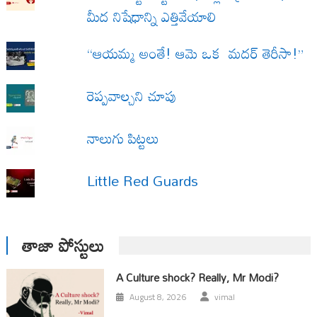
మీద నిషేధాన్ని ఎత్తివేయాలి
“ఆయమ్మ అంతే! ఆమె ఒక మదర్ తెరీసా!”
రెప్పవాల్చని చూపు
నాలుగు పిట్టలు
Little Red Guards
తాజా పోస్టులు
A Culture shock? Really, Mr Modi?
August 8, 2026
vimal