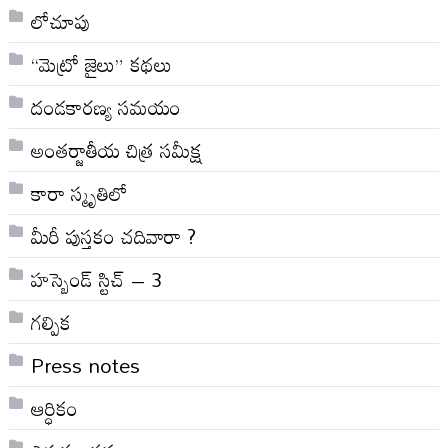
లోచూపు
“మెట్రో జైలు” కథలు
దండకారణ్య సమయం
అంతర్జాతీయ చిత్ర సమీక్ష
కారా స్మృతిలో
మీరీ పుస్తకం చదివారా ?
హస్బెండ్ స్టిచ్ – 3
గల్పిక
Press notes
ఆర్ధికం