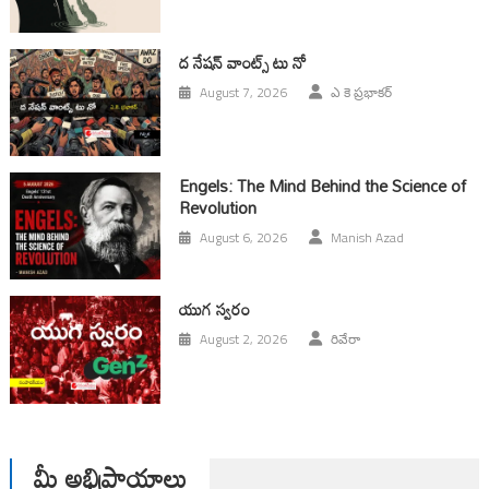
ద నేషన్ వాంట్స్ టు నో
August 7, 2026
ఎ కె ప్రభాకర్
Engels: The Mind Behind the Science of
Revolution
August 6, 2026
Manish Azad
యుగ స్వ‌రం
August 2, 2026
రివేరా
మీ అభిప్రాయాలు