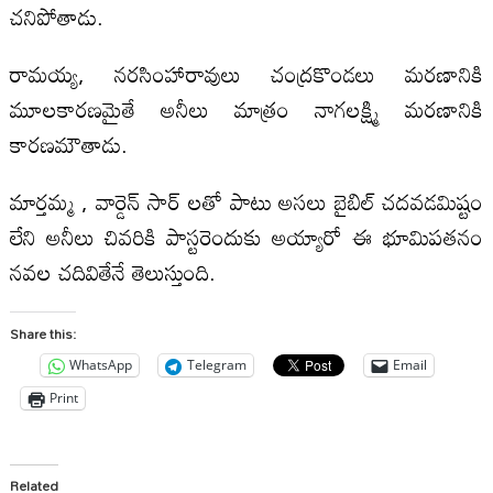
చనిపోతాడు.
రామయ్య, నరసింహారావులు చంద్రకొండలు మరణానికి
మూలకారణమైతే అనీలు మాత్రం నాగలక్ష్మి మరణానికి
కారణమౌతాడు.
మార్తమ్మ , వార్డెన్ సార్ లతో పాటు అసలు బైబిల్ చదవడమిష్టం
లేని అనీలు చివరికి పాస్టరెందుకు అయ్యారో ఈ భూమిపతనం
నవల చదివితేనే తెలుస్తుంది.
Share this:
WhatsApp
Telegram
Email
Print
Related