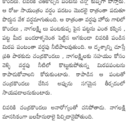
కొండలు. చివరికి చేతికొచ్చిన పంటను చేన్లో కుప్పగా పోస్తారు.
ఆ రోజు సాయంత్రం వర్షం పడటం మొదలై రాత్రంతా పడుతూ
పొద్దున వేళ వర్షమాగుతుంది. ఆ రాత్రంతా వర్షపు హోరు గాలిలో
కొండలు , నాగలక్ష్మి లు పంటకుప్ప పైన పట్టను ఎంత కప్పిన ,
పట్ట మీద బండరాళ్ళనెంత పెట్టిన ఆగకుండా చివరికి పండిన
మిరప పంటంతా వర్షపు నీటిపాలవుతుంది. ఆ దృశ్యాన్ని చూస్తే
ప్రతి పాఠకుడు చంద్రకొండలు , నాగలక్ష్మిలకు సహయం కోసం
వెళ్ళి వర్షపు నీటిలో కొట్టుకుపోతున్న మిరపపంటను
కాపాడుకోవాలని కోరుకుంటారు. కాపాడిన ఆ పంటతో
చంద్రకొండలు చేసిన అప్పును సగమైన తీర్చడంలో
సాయపడాలనుకుంటారు.
చివరికి చంద్రకొండలు అనారోగ్యంతో చనిపోతాడు. నాగలక్షి
మానసికంగా బలహీనురాలై పిచ్చిదానైపోతుంది.‌