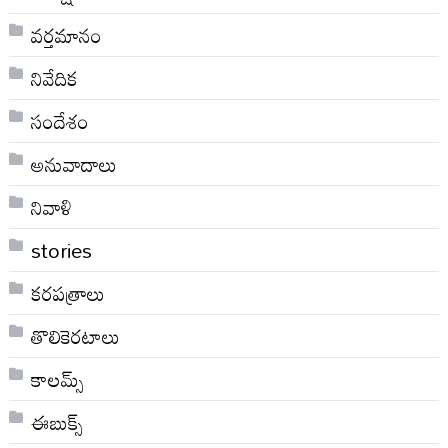
వర్తమానం
నివేదిక
సందేశం
అనువాదాలు
నివాళి
stories
కరపత్రాలు
తొలికెరటాలు
కాలమ్స్
ఈబుక్స్