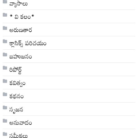
వ్యాసాలు
* వి క‌లం*
అరుణతార
క్లాసిక్స్ ప‌రిచ‌యం
బహుజనం
రిపోర్ట్
కవిత్వం
కథనం
సృజన
అనువాదం
సమీక్షలు