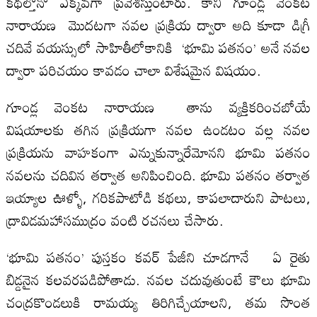
కథల్తోనో ఎక్కవగా ప్రవేశిస్తుంటారు. కాని గూండ్ల వెంకట
నారాయణ మొదటగా నవల ప్రక్రియ ద్వారా అది కూడా డిగ్రీ
చదివే వయస్సులో సాహితీలోకానికి ‘భూమి పతనం’ అనే నవల
ద్వారా పరిచయం కావడం చాలా విశేషమైన విషయం.
గూండ్ల వెంకట నారాయణ తాను వ్యక్తికరించబోయే
విషయాలకు తగిన ప్రక్రియగా నవల ఉండటం వల్ల నవల
ప్రక్రియను వాహకంగా ఎన్నుకున్నారేమోనని భూమి పతనం
నవలను చదివిన తర్వాత అనిపించింది. భూమి పతనం తర్వాత
ఇయ్యాల ఊళ్ళో, గరికపాటోడి కథలు, కాపలాదారుని పాటలు,
ద్రావిడమహాసముద్రం వంటి రచనలు చేసారు.
‘భూమి పతనం’ పుస్తకం కవర్ పేజీని చూడగానే ఏ రైతు
బిడ్డనైన కలవరపడిపోతాడు. నవల చదువుతుంటే కౌలు భూమి
చంద్రకొండలుకి రామయ్య తిరిగిచ్చేయాలని, తమ సొంత