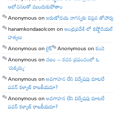
ఆలోచనలతో ముందుకుపోతాం
Anonymous
on
అరుణోదయ నాగన్నకు విప్లవ జోహార్లు
hanamkondaaolcom
on
ఆంధ్రప్రదేశ్ లో కష్టోడియల్
హత్యలు
Anonymous
on
లైక్
Anonymous
on
కంచె
Anonymous
on
చలం – రచన ప్రపంచంలో ఓ
‘చుక్కమ్మ’
Anonymous
on
అవగాహన లేని విద్వేషపు మాటలే
పవన్ కళ్యాణ్ రాజకీయమా?
Anonymous
on
అవగాహన లేని విద్వేషపు మాటలే
పవన్ కళ్యాణ్ రాజకీయమా?