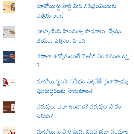
మావోయిస్టు పార్టీ మీద నిషేధంఎందుకు
ఎత్తేయాలంటే…
బ్రాహ్మణీయ హిందుత్వ సాధనాలు ద్వేషం,
భయం, పెత్తనం, హింస
త‌పాలా ఉద్యోగులంటే మోదీకి ఎందుకింత కక్ష
?
మావోయిస్టులపై నిషేధం ఎత్తివేతే ప్రజాస్వామ్య
పునరుద్ధరణకు సానుకూలత
చదువులు ఎలా ఉండాలి? చదువుల సారం
ఏమిటి?
మావోయిస్టు పార్టీ మీద, విప్లవ ప్రజా సంఘాల