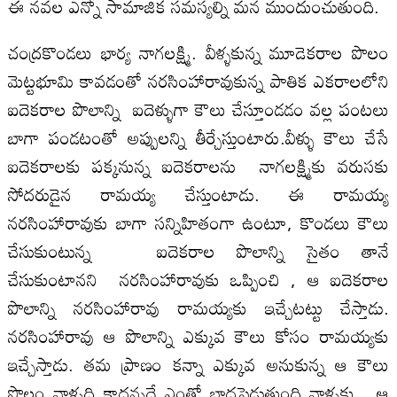
ఈ నవల ఎన్నో సామాజిక సమస్యల్ని మన ముందుంచుతుంది.
చంద్రకొండలు భార్య నాగలక్ష్మి. వీళ్ళకున్న మూడెకరాల పొలం
మెట్టభూమి కావడంతో నరసింహారావుకున్న పాతిక ఎకరాలలోని
ఐదెకరాల పొలాన్ని ఐదెళ్ళుగా కౌలు చేస్తూండడం వల్ల పంటలు
బాగా పండటంతో అప్పులన్ని తీర్చేస్తుంటారు.వీళ్ళు కౌలు చేసే
ఐదెకరాలకు పక్కనున్న ఐదెకరాలను నాగలక్ష్మికు వరుసకు
సోదరుడైన రామయ్య చేస్తుంటాడు. ఈ రామయ్య
నరసింహారావుకు బాగా సన్నిహితంగా ఉంటూ, కొండలు కౌలు
చేసుకుంటున్న ఐదెకరాల పొలాన్ని సైతం తానే
చేసుకుంటానని నరసింహారావుకు ఒప్పించి , ఆ ఐదెకరాల
పొలాన్ని నరసింహారావు రామయ్యకు ఇచ్చేటట్టు చేస్తాడు.
నరసింహారావు ఆ పొలాన్ని ఎక్కువ కౌలు కోసం రామయ్యకు
ఇచ్చేస్తాడు. తమ ప్రాణం కన్నా ఎక్కువ అనుకున్న ఆ కౌలు
పొలం వాళ్ళది కాదన్నదే ఎంతో బాధపెడుతుంది వాళ్ళకు. ఆ