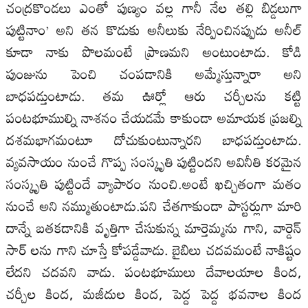
చంద్రకొండలు ఎంతో పుణ్యం వల్ల గానీ నేల తల్లి బిడ్డలుగా
పుట్టినాం’ అని తన కొడుకు అనీలుకు నేర్పించినప్పుడు అనీల్
కూడా నాకు పొలమంటే ప్రాణమని అంటుంటాడు. కోడి
పుంజును పెంచి చంపడానికి అమ్మేస్తున్నారా అని
బాధపడ్తుంటాడు. తమ ఊర్లో ఆరు చర్చీలను కట్టి
పంటభూముల్ని నాశనం చేయడమే కాకుండా అమాయక ప్రజల్ని
దశమభాగమంటూ దోచుకుంటున్నారని బాధపడ్తుంటాడు.
వ్యవసాయం నుంచే గొప్ప సంస్కృతి పుట్టిందని అవినీతి కరమైన
సంస్కృతి పుట్టిందే వ్యాపారం నుంచి.అంటే ఖచ్చితంగా మతం
నుంచే అని నమ్ముతుంటాడు.పని చేతగాకుండా పాస్టర్లుగా మారి
దాన్నే బతకడానికి వృత్తిగా చేసుకున్న మార్తెమ్మను గాని, వార్డెన్
సార్ లను గాని చూస్తే కోపడ్డేవాడు. బైబిలు చదవమంటే నాకిష్టం
లేదని చదవని వాడు. పంటభూములు దేవాలయాల కింద,
చర్చీల కింద, మజీదుల కింద, పెద్ద పెద్ద భవనాల కింద