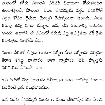
పొలంలో బోరు పడాలని పరిపరి విధాలుగా కోరుకుంటూ
ఉండాల్సిందే. పొలంలో పంట వేసినప్పుడు వర్షం పడకపోతే
వర్షం కోసం రైతులు మొక్కని దేవుళ్ళంటూ ఉండరు. ఎంత
కరువు ఉన్న కూడా డబ్బులు జమ చేసి తిరునాళ్ళు చేయడం
ఆపరు. అలాగని ఈ నవలలో కరువు వల్ల అవస్థతలు పడే రైతు
కథాచిత్రణ మాత్రమే లేదు.
మతం పేరుతో దేవుడు అంటూ చర్చీల మీద చర్చీలను నిర్మిస్తూ
కిరాణ కొట్టు వ్యాపారం లాగా వ్యాపారం చేసే పాస్టర్లను
పరిచయం చేస్తుందీ నవల.
ఒక ఊరిలో మెట్టపొలాలను తల్లీగా, ప్రాణంగా భావిస్తూ పంటలు
పండించే రైతు చంద్రకొండలు.
ఒక పంట వేసినప్పటి నుంచి ఆ పంట చేతికొచ్చేవరకు సాగిన