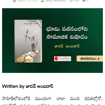
838
0
March 15, 2025
జాదవ్ అంబదాస్
Written by
జాదవ్ అంబదాస్
సాహితీలోకంలోకి ముందుగా చాలా మంది కవితల్తోనో,