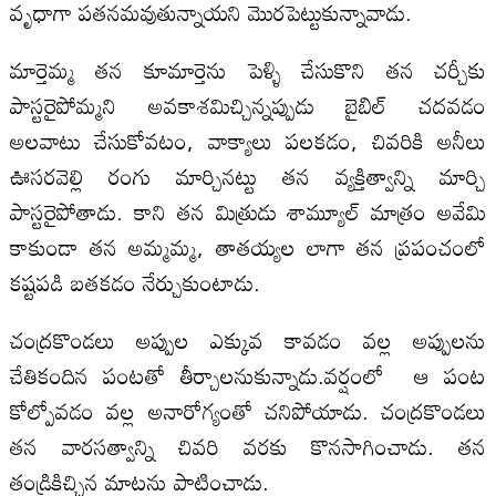
వృధాగా పతనమవుతున్నాయని మొరపెట్టుకున్నావాడు.
మార్తెమ్మ తన కూమార్తెను పెళ్ళి చేసుకొని తన చర్చీకు
పాస్టరైపోమ్మని అవకాశమిచ్చిన్నప్పుడు బైబిల్ చదవడం
అలవాటు చేసుకోవటం, వాక్యాలు పలకడం, చివరికి అనీలు
ఊసరవెల్లి రంగు మార్చినట్టు తన వ్యక్తిత్వాన్ని మార్చి
పాస్టరైపోతాడు. కాని తన మిత్రుడు శామ్యూల్ మాత్రం అవేమి
కాకుండా తన అమ్మమ్మ, తాతయ్యల లాగా తన ప్రపంచంలో
కష్టపడి బతకడం నేర్చుకుంటాడు.
చంద్రకొండలు అప్పుల ఎక్కువ కావడం వల్ల అప్పులను
చేతికందిన పంటతో తీర్చాలనుకున్నాడు.వర్షంలో ఆ పంట
కోల్పోవడం వల్ల అనారోగ్యంతో చనిపోయాడు. చంద్రకొండలు
తన వారసత్వాన్ని చివరి వరకు కొనసాగించాడు. తన
తండ్రికిచ్చిన మాటను పాటించాడు.