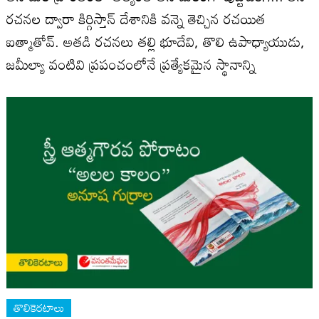
రచనల ద్వారా కిర్గిస్తాన్ దేశానికి వన్నె తెచ్చిన రచయిత
ఐత్మాతోవ్. అతడి రచనలు తల్లి భూదేవి, తొలి ఉపాధ్యాయుడు,
జమీల్యా వంటివి ప్రపంచంలోనే ప్రత్యేకమైన స్థానాన్ని
తొలికెరటాలు