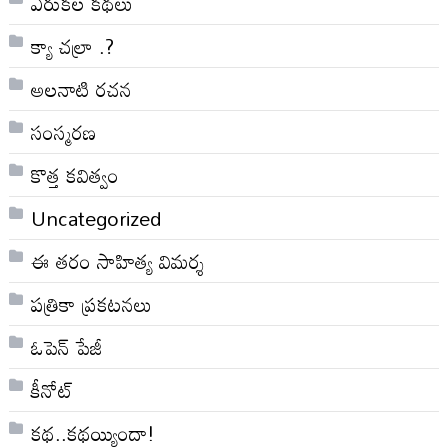
ఎరుకల కథలు
క్యా చల్రా .?
అలనాటి రచన
సంస్మరణ
కొత్త కవిత్వం
Uncategorized
ఈ తరం సాహిత్య విమర్శ
పత్రికా ప్రకటనలు
ఓపెన్ పేజీ
కీనోట్
కథ..కథయ్యిందా!