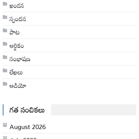
ఖండన
స్పందన
పాట
ఆర్థికం
సంభాషణ
లేఖలు
ఆడియో
గత సంచికలు
August 2026