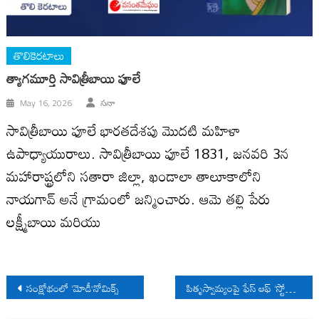
తొలికెరటాలు
త్యాగమూర్తి సావిత్రీబాయి ఫూలే
May 16, 2026
సనా
సావిత్రీబాయి ఫూలే భారతదేశపు మొదటి మహిళా
ఉపాధ్యాయురాలు. సావిత్రీబాయి ఫూలే 1831, జనవరి 3న
మహారాష్ట్రలోని సతారా జిల్లా, ఖండాలా తాలూకాలోని
నాయగావ్ అనే గ్రామంలో జన్మించారు. ఆమె తల్లి పేరు
లక్ష్మీబాయి మరియు
Post
సంక్షోభంలో ‘మోడీ’నోమిక్స్
పితృస్వామ్యంపై ఫేస్ ఆఫ్ ‘స్టోమా’
navigation