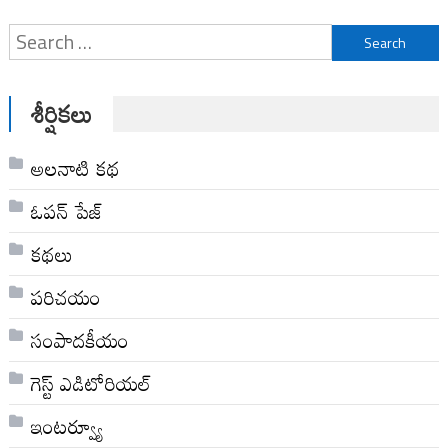
Search
for:
శీర్షికలు
అల‌నాటి క‌థ‌
ఓపన్ పేజ్
కథలు
పరిచయం
సంపాదకీయం
గెస్ట్ ఎడిటోరియల్
ఇంటర్వ్యూ