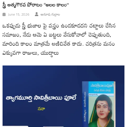
స్త్రీ ఆత్మగౌరవ పోరాటం “అలల కాలం”
June 15, 2026
అనూష గుర్రాల
ఒకప్పుడు స్త్రీ భుజాల పై వస్త్రం ఉండకూడదని చట్టాలు చేసిన
సమాజం, నేడు ఆమె ఏ బట్టలు వేసుకోవాలో చెప్పుతుంది,
మారింది కాలం మాత్రమే అణిచివేత కాదు. చరిత్రను మనం
ఎక్కువగా రాజులు, యుద్ధాలు