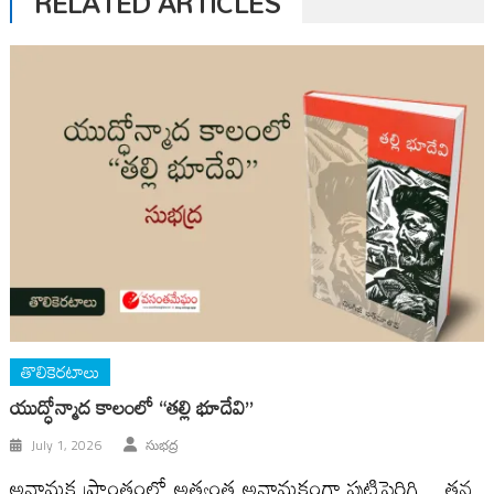
RELATED ARTICLES
తొలికెరటాలు
యుద్ధోన్మాద కాలంలో “తల్లి భూదేవి”
July 1, 2026
సుభద్ర
అనామక ప్రాంతంలో అత్యంత అనామకంగా పుట్టిపెరిగి... తన