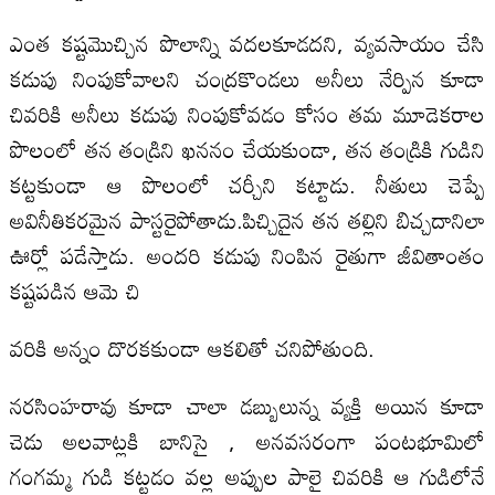
ఎంత కష్టమొచ్చిన పొలాన్ని వదలకూడదని, వ్యవసాయం చేసి
కడుపు నింపుకోవాలని చంద్రకొండలు అనీలు నేర్పిన కూడా
చివరికి అనీలు కడుపు నింపుకోవడం కోసం తమ మూడెకరాల
పొలంలో తన తండ్రిని ఖననం చేయకుండా, తన తండ్రికి గుడిని
కట్టకుండా ఆ పొలంలో చర్చీని కట్టాడు. నీతులు చెప్పే
అవినీతికరమైన పాస్టరైపోతాడు.పిచ్చిదైన తన తల్లిని బిచ్చదానిలా
ఊర్లో పడేస్తాడు. అందరి కడుపు నింపిన రైతుగా జీవితాంతం
కష్టపడిన ఆమె చి
వరికి అన్నం దొరకకుండా ఆకలితో చనిపోతుంది.
నరసింహరావు కూడా చాలా డబ్బులున్న వ్యక్తి అయిన కూడా
చెడు అలవాట్లకి బానిసై , అనవసరంగా పంటభూమిలో
గంగమ్మ గుడి కట్టడం వల్ల అప్పుల పాలై చివరికి ఆ గుడిలోనే