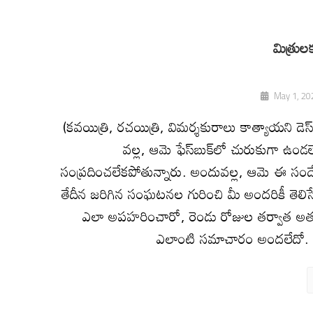
మిత్రుల
May 1, 20
(కవయిత్రి, రచయిత్రి, విమర్శకురాలు కాత్యాయని డెస్క
వల్ల, ఆమె ఫేస్‌బుక్‌లో చురుకుగా ఉ
సంప్రదించలేకపోతున్నారు. అందువల్ల, ఆమె ఈ సందేశ
తేదీన జరిగిన సంఘటనల గురించి మీ అందరికీ తెలిసే
ఎలా అపహరించారో, రెండు రోజుల తర్వాత అతన్
ఎలాంటి సమాచారం అందలేదో