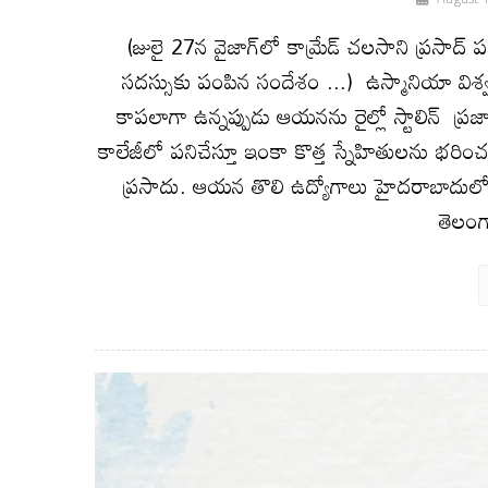
(జులై 27న వైజాగ్‍లో కామ్రేడ్ చలసాని ప్రసాద్ 
సదస్సుకు పంపిన సందేశం ...) ఉస్మానియా విశ్వవ
కాపలాగా ఉన్నప్పుడు ఆయనను రైల్లో స్టాలిన్ ప్రజ
కాలేజీలో పనిచేస్తూ ఇంకా కొత్త స్నేహితులను భరించల
ప్రసాదు. ఆయన తొలి ఉద్యోగాలు హైదరాబాదులో ఫ
తెలం