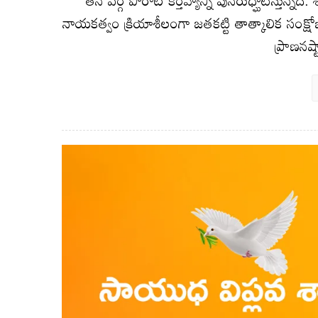
నాయకత్వం క్రియాశీలంగా జతకట్టి తాత్కాలిక సంక్షోభ
ప్రాణనష్