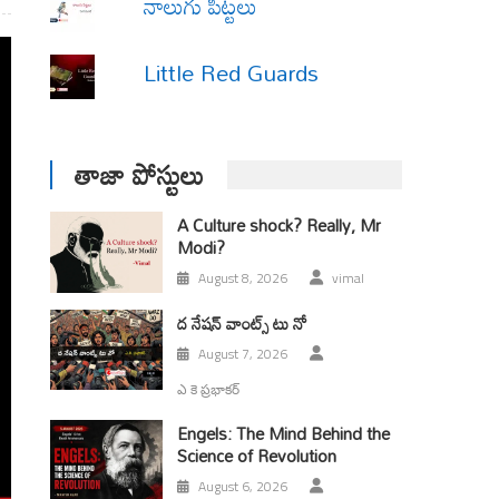
నాలుగు పిట్టలు
Little Red Guards
తాజా పోస్టులు
A Culture shock? Really, Mr
Modi?
August 8, 2026
vimal
ద నేషన్ వాంట్స్ టు నో
August 7, 2026
ఎ కె ప్రభాకర్
Engels: The Mind Behind the
Science of Revolution
August 6, 2026