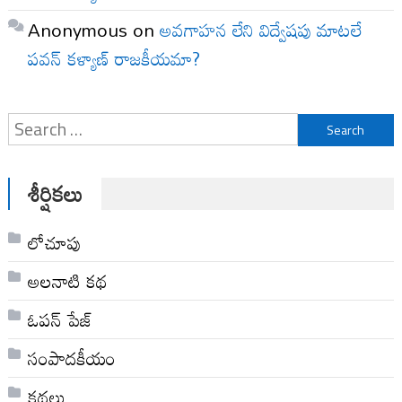
Anonymous
on
అవగాహన లేని విద్వేషపు మాటలే
పవన్ కళ్యాణ్ రాజకీయమా?
Search
for:
శీర్షికలు
లోచూపు
అల‌నాటి క‌థ‌
ఓపన్ పేజ్
సంపాదకీయం
కథలు