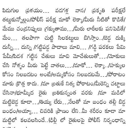
పిడుగుల ప్రళయం… వడగళ్ల వాన/ ప్రకృతి పరీక్షలే
తట్టుకున్నోల్లం/పోలీస్‌ పరీక్ష మాకో లెక్కా/మీరు నీటితో కొడితే/
మేము చండ్రనిప్పులు గ్రక్కుతాము…/మీరు లాఠీలకు పనిపెడితే/
మేం… తలపాగా చుట్టి సిలకట్టులు బిగిస్తాం../బెడ్డ దుక్కి
దున్నీ… దున్ని /గట్టిపడ్డ పాదాలు మావి… /గడ్డి పరకలు పేమి
పేమీ/పిడశ గట్టిన చేతులు మావి మోచేతులుతో…./మోకులు
చేసి నోళ్ళం మీరు పెట్టే వాతలు…./మాకో… లెక్కా../హక్కుల
కోసం నిలబడటం అంటే/అమ్మకోసం నిలబడటమే…/పోరాటం
మాకు క్రొత్త కాదు. /మా బ్రతుకే నిత్య పోరాటం/మీరెన్ని చట్టాలు
చేసినా/భూమ్మీద రైతు బ్రతికున్నంత వరకు /మా మడిలో
మట్టిబెడ్డ కూడా…/తియ్య లేరు…నేలతో మా బంధం తల్లీ బిడ్డ
బంధం/అయ్యా… చివరికి ప్రాణం లేని..మీ శరీరం కూడా మా
మట్టిలో కలవలసిందే..(ఢిల్లీ లో రైతులపై పోలీస్‌ నిర్బంధాన్ని