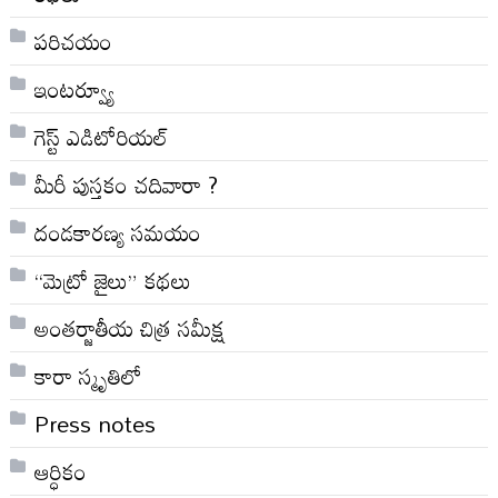
పరిచయం
ఇంటర్వ్యూ
గెస్ట్ ఎడిటోరియల్
మీరీ పుస్తకం చదివారా ?
దండకారణ్య సమయం
“మెట్రో జైలు” కథలు
అంతర్జాతీయ చిత్ర సమీక్ష
కారా స్మృతిలో
Press notes
ఆర్ధికం