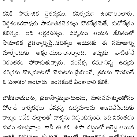
కవికి సామాజిక చైతన్యము, కవిత్వమూ ఉండాలంటారు.
రెడ్డిశంకరరావుకు సామాజికచైతన్యం వొకనేత్రమైతే, మరోనేత్రం
కవిత్వం. ఇది అక్షరసత్యం. ఉద్యమం ఆయన జీవితంలో
సామాజిక చైతన్యాన్నిస్తే..కవిత్వం ఆయనకు ఈ సమాజాన్ని
మార్చేందుకు అక్షరాయుధాలనిచ్చింది. ఇప్పుడు వాటితోనే
నిరంతరం పోరాడుతున్నారు. వందేళ్ళ కమూనిస్టు ఉద్యమ
చరిత్రను వొక్కమాటలో ‘చెమటను ప్రేమించే, శ్రమను గౌరవించే
ఓ పతాకం’ అంటాడు. ఇంతకంటే ఏంకావాలి కవికి.
లౌకికవాదులను, ప్రజాస్వామ్యవాదులను, మానవహక్కులకోసం
పోరాడే కార్యకర్తలు చేస్తున్న ఉద్యమాలను అణచివేసేందుకు
రాజ్యం అనేక చట్టాలతో వాళ్ళను నిర్భంధిస్తుంది. ఇది నిరంతరం
మనం చూస్తున్నాం. కానీ ఈ కవి ఉపా చట్టంలో అరెస్ట్‌ ఆయిన
వారికి నిరసనగా ‘పొద్దున్నే జైలుల్లో../మొలకెత్తిన ఆలోచనలు/