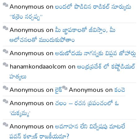
Anonymous
on
లందలో పొడిచిన రాడికల్ సూర్యుడు
“కర్రెం నర్సప్ప”
Anonymous
on
మీ జ్ఞాపకాలతో జీవిస్తాం, మీ
ఆలోచనలతో ముందుకుపోతాం
Anonymous
on
అరుణోదయ నాగన్నకు విప్లవ జోహార్లు
hanamkondaaolcom
on
ఆంధ్రప్రదేశ్ లో కష్టోడియల్
హత్యలు
Anonymous
on
లైక్
Anonymous
on
కంచె
Anonymous
on
చలం – రచన ప్రపంచంలో ఓ
‘చుక్కమ్మ’
Anonymous
on
అవగాహన లేని విద్వేషపు మాటలే
పవన్ కళ్యాణ్ రాజకీయమా?