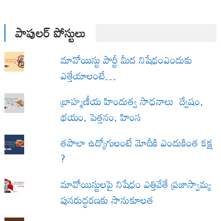
పాపులర్ పోస్టులు
మావోయిస్టు పార్టీ మీద నిషేధంఎందుకు
ఎత్తేయాలంటే…
బ్రాహ్మణీయ హిందుత్వ సాధనాలు ద్వేషం,
భయం, పెత్తనం, హింస
త‌పాలా ఉద్యోగులంటే మోదీకి ఎందుకింత కక్ష
?
మావోయిస్టులపై నిషేధం ఎత్తివేతే ప్రజాస్వామ్య
పునరుద్ధరణకు సానుకూలత