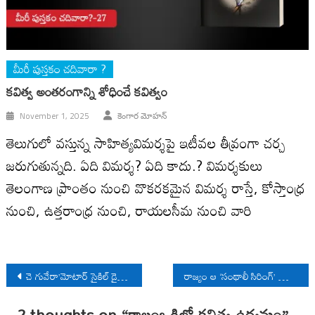
మీరీ పుస్తకం చదివారా ?
కవిత్వ అంతరంగాన్ని శోధించే కవిత్వం
November 1, 2025
కెంగార మోహన్
తెలుగులో వస్తున్న సాహిత్యవిమర్శపై ఇటీవల తీవ్రంగా చర్చ
జరుగుతున్నది. ఏది విమర్శ? ఏది కాదు.? విమర్శకులు
తెలంగాణ ప్రాంతం నుంచి వొకరకమైన విమర్శ రాస్తే, కోస్తాంధ్ర
నుంచి, ఉత్తరాంధ్ర నుంచి, రాయలసీమ నుంచి వారి
Post
చె గువేరా’మోటార్ సైకిల్ డైరీస్’అంటే ఎందుకంత భయం?
రాజ్యం ఆ ‘సంథాలీ సిరింగ్‌’ గొంతు నులమకుండా ఆపాల్సింది మనమే
navigation
2 thoughts on “
కాలంఒడిలో కవిత్వ ఉద్యమం
”