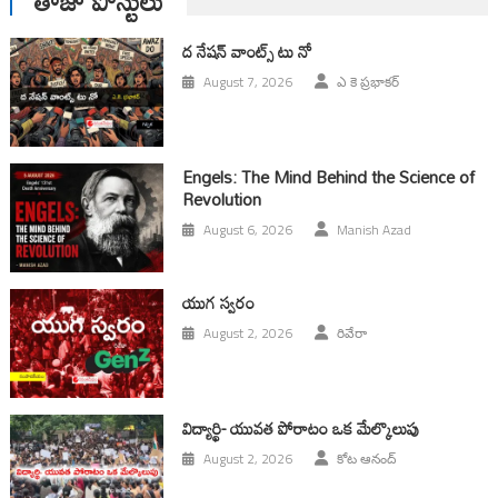
తాజా పోస్టులు
ద నేషన్ వాంట్స్ టు నో
August 7, 2026
ఎ కె ప్రభాకర్
Engels: The Mind Behind the Science of
Revolution
August 6, 2026
Manish Azad
యుగ స్వ‌రం
August 2, 2026
రివేరా
విద్యార్థి- యువత పోరాటం ఒక మేల్కొలుపు
August 2, 2026
కోట ఆనంద్