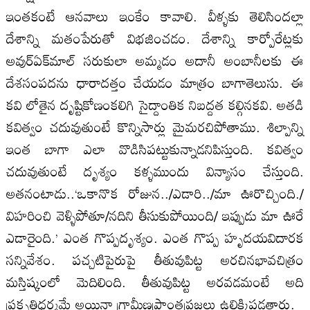
ఇంతకంటే ఆనవాలు ఇంకేం కావాలి. వీళ్ళకు తెలిసిందల్లా
దేశాన్ని మతంపేరుతో విభజించడం. దేశాన్ని కార్పోరేట్లకు
అవుర్‌ఏక్‌మాల్‌ సరుకులా అమ్మడం అదానీ అంబానీలకు ఈ
దేశసంపదను ధారాదత్తం చేయడం మాత్రం బాగాతెలుసు. ఈ
కవి లోతైన దృష్టికోణంకలిగి సైద్దాంతిక నిబద్దత కల్గినకవి. అతడి
కవిత్వం చదువుతుంటే కొన్నిసార్లు మైమరచిపోతాము. శిల్పాన్ని
ఇంత బాగా ఎలా వొడిసిపట్టుకున్నాడనిపిస్తుంది. కవిత్వం
చదువుతుంటే దృశ్యం కళ్ళముందు విన్యాసం చేస్తుంది.
అతనంటాడు..‘ఒకానొక రోజున../ఎడారి../మా ఊరొచ్చింది./
విహరించి వెళ్ళిపోతూ/నదిని తీసుకుపోయింది/ ఇప్పుడు మా ఊరే
ఎడారైంది.’ ఎంత గొప్పదృశ్యం. ఎంత గొప్ప హృదయవిదారక
సన్నివేశం. పచ్చటిపైరుపై తీతువుపిట్ట అరచినభావచిత్రం
మస్తిష్కంలో మెదిలింది. తీతువుపిట్ట అరవడమంటే అది
ప్రకృతిధర్మమే అయినా గ్రామీణప్రాంతప్రజలు ఉలిక్కిపడతారు.