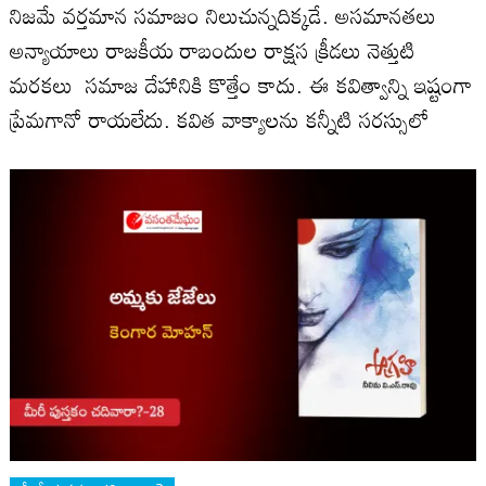
నిజమే వర్తమాన సమాజం నిలుచున్నదిక్కడే. అసమానతలు
అన్యాయాలు రాజకీయ రాబందుల రాక్షస క్రీడలు నెత్తుటి
మరకలు సమాజ దేహానికి కొత్తేం కాదు. ఈ కవిత్వాన్ని ఇష్టంగా
ప్రేమగానో రాయలేదు. కవిత వాక్యాలను కన్నీటి సరస్సులో