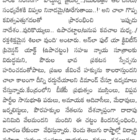
సంధ్యవేళకి విప్వల నినాదమై/ఊరేగుతాయి..!’ అని చాలా గొప్ప
కవిత్వఎత్తుగడలతో ప్రారంభించి ‘ఇప్పుడు
నాదేశం..వురికొయ్యలు.. ఉపాచట్టాల/ఇనుప కవచాల మధ్య../
రక్తశిక్తమైన శిలలా వుంది’ అంటారు. అన్‌లా ఫుల్‌ యా క్టివిటీస్‌
ప్రివెన్షన్‌ యాక్ట్‌ (ఉపాచట్టం) సహజ న్యాయ సూత్రాలకు
విరుద్ధమని, పౌరుల భావ ప్రకటన స్వేచ్ఛను
హరించడంతోపాటు, ప్రజల జీవించే హక్కును కాలరాస్తుందని
చాలా కాలంగా దీన్ని రద్దుచేయాలని డిమాండ్‌ చేస్తూ ఉద్యమాలు
చేస్తున్నారు.కేంద్రంలోని బీజేపీ ప్రభుత్వం ముస్లింలు, విప్లవ
పార్టీల సానుభూతి పరులు, అమాయక ఆదివాసీలు, మేధావులు,
జర్నలిస్టులు, పౌరహక్కుల నేతలను దేశవ్యాప్తంగా దాదాపు
ఎనిమిది వేలమందని మందిని ఈ చట్టం కిందనిర్భంధించి,
విచారణ లేకుండా వేధిస్తున్నారు. రెండు తెలుగు రాష్ట్రాల్లో విద్యార్థి
మహిళా, హక్కుల సంఘాల నాయకులు, కవులు, రచయితలు,