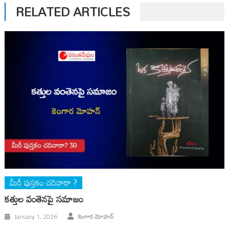
RELATED ARTICLES
మీరీ పుస్తకం చదివారా ?
కత్తుల వంతెనపై సమాజం
January 1, 2026
కెంగార మోహన్