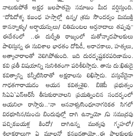
నాటుకుపోతే అక్షర జలపాతమై సమాజం మీద వర్షిస్తుంది.
‘‘దోపిడోళ్ళ కబంధ హస్తాల్లో ఉన్న/ శ్రమ సౌందర్యం మిముక్తి
కానన్నాళ్ళు/ అర్ధాయస్సులు/ చితిమంటల ఆర్తనాదాలు తప్పవు’’
ఈదేశంలో ..ఈ దుర్నీతి రాజ్యంలో మతోన్మాదపాలకులు
పాలిస్తున్న ఈ సువిశాల భారతం దోపిడీ, అరాచకాలు, హత్యలు,
అత్యాచారాలతో వెలిగిపోతుంది. ఇది దురదృష్టకరపరిణామం.
కవి ప్రతీ విషయాన్ని సునిశితంగా పరిశీలిస్తాడు. తాను దు:ఖితుడై
కవిత్వాన్ని కన్నీటిసిరాతో అక్షరాలను లిఖిస్తాడు. వస్తువేదైనా
గాఢతగారాయడం ఆయన కవిత్వశైలి. బిజెపీ ప్రభుత్వం
సిఏఏ`ఎన్‌ఆర్‌సీ తీసుకురావాలని ప్రయత్నించిన సందర్భంలో
ఆయనిలా రాస్తారు..‘‘నా ఆనవాళ్లు/సింధూనాగరికత సిగలో
విరభూసిన/మంచు బిందువుల్లో దాగి ఉన్నాయో /ఏ సముద్రపు
పచ్చికబయళ్ల కిందో/ దాగిఉన్న ముత్యపు గృహలో/
శిలాక్షరాలుగా ఏ మూలనో కనబడతాయో..ఈ పాలకులకు