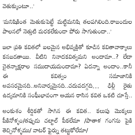
వెతుక్కుంటూ..’
‘మనిషికింత మెతుకుపెట్టే మట్టిమనిషి తలపగిలింది.రాబందుల
పాలనలో నెత్తుటి మరకలేకుండా పోరు సాగుతుందా..’
ఇలా ప్రతి కవితలో బలమైన అభివ్యక్తితో కూడిన కవితావాక్యాలు
కనబడతాయి. వీటిని నినాదకవిత్వమని అందామా..? లేదా
చైతన్యాక్షరాల సముదాయమందామా? ఏదన్నా అందాం..కానీ
ఈ కవిత్వం సమాజానికి
అవసరమైనది..అనివార్యమైనది..చదువదగ్గది… ఢిల్లీ రైతు
ఉద్యమానికి సంఫీుభావంగా ఆయన రాసిన కవిత ఒకటి చూస్తే..
అంకుశం శీర్షికతో సాగిన ఈ కవిత.. కలుపు మొక్కలు
పీకినోళ్ళం/తప్పుడు చట్టాల్‌ పీకలేమా /పాతాళ గంగను పైకి
తెచ్చినోళ్ళము/ వాటర్‌ ఫైర్ను తట్టుకోలేమా/