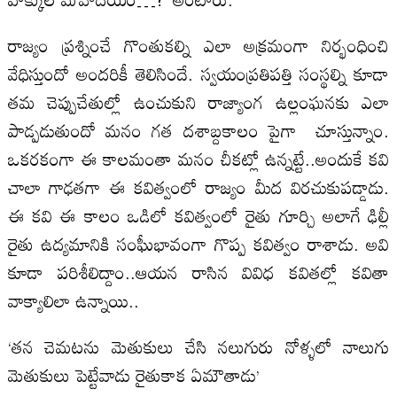
రాజ్యం ప్రశ్నించే గొంతుకల్ని ఎలా అక్రమంగా నిర్భంధించి
వేధిస్తుందో అందరికీ తెలిసిందే. స్వయంప్రతిపత్తి సంస్థల్ని కూడా
తమ చెప్పుచేతుల్లో ఉంచుకుని రాజ్యాంగ ఉల్లంఘనకు ఎలా
పాడ్పడుతుందో మనం గత దశాబ్దకాలం పైగా చూస్తున్నాం.
ఒకరకంగా ఈ కాలమంతా మనం చీకట్లో ఉన్నట్టే..అందుకే కవి
చాలా గాఢతగా ఈ కవిత్వంలో రాజ్యం మీద విరచుకుపడ్డాడు.
ఈ కవి ఈ కాలం ఒడిలో కవిత్వంలో రైతు గూర్చి అలాగే ఢిల్లీ
రైతు ఉద్యమానికి సంఫీుభావంగా గొప్ప కవిత్వం రాశాడు. అవి
కూడా పరిశీలిద్దాం..ఆయన రాసిన వివిధ కవితల్లో కవితా
వాక్యాలిలా ఉన్నాయి..
‘తన చెమటను మెతుకులు చేసి నలుగురు నోళ్ళలో నాలుగు
మెతుకులు పెట్టేవాడు రైతుకాక ఏమౌతాడు’