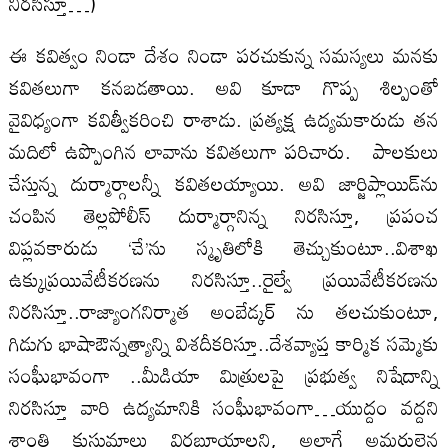
నిరసిస్తూ…)
ఈ కవిత్వం నిండా దేశం నిండా పరచుకున్న సమస్యలు మనకు
కవితలుగా కనబడతాయి. అవి కూడా గొప్ప శిల్పంతో
వైవిధ్యంగా కవిత్వీకరించి రాశాడు. ప్రత్యక్ష ఉద్యమకారుడు తన
మదిలో ఉప్పొంగిన లావాను కవితలుగా పరిచారు. పాలకులు
చేస్తున్న దుర్మార్గాలన్నీ కవితలయ్యాయి. అవి జార్జిప్లాయిడ్‌ను
చంపిన తెల్లపోలీస్‌ దుర్మార్గానిన్న నిరసిస్తూ, ప్రపంచ
విప్లవకారుడు ‘చే’ను స్మృతిలోకి తెచ్చుకుంటూ..విశాఖ
ఉక్కుప్రయివేటీకరణను నిరసిస్తూ..రైల్వే ప్రయివేటీకరణను
నిరసిస్తూ..రాజ్యాంగనిర్మాత అంబేడ్కర్‌ ను తలచుకుంటూ,
గిడుగు భాషాఔన్నత్యాన్ని విశదీకరిస్తూ..దేశవ్యాప్త కార్మిక సమ్మెకు
సంఫీుభావంగా ..మీడియా మిత్రులపై ప్రభుత్వ నిషేదాన్ని
నిరసిస్తూ వారి ఉద్యమానికి సంఫీుభావంగా…యుద్దం వద్దని
శాంతి కుసుమాలు విరబూయాలని, అలాగే అమరులైన