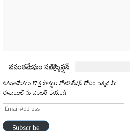
వసంతమేఘం సబ్‌స్క్రిప్షన్
వసంతమేఘం కొత్త పోస్టుల నోటిఫికేషన్ కోసం ఇక్కడ మీ
ఈమెయిల్ ను ఎంటర్ చేయండి
Email
Address
Subscribe