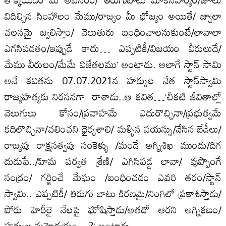
విదిల్చిన సింహాలం మేము/రాజ్యం మీ భోజ్యం అయితే/ జ్వాలా
చలనమై జ్వలిస్తాం/ వెలుతురు బంధించాలనుకుంటే/లావాలా
ఎగసిపడతం/ఇప్పుడే కాదు… ఎప్పటికీ/విజయం వీరులుదే/
మేము వీరులం/మేమే విజేతలము’ అంటాడు. అలాగే స్టాన్‌ సామి
అనే కవితను 07.07.2021న హక్కుల నేత స్టాన్‌స్వామి
రాజ్యహత్యకు నిరసనగా రాశాడు..ఆ కవిత…‘చీకటి జీవితాల్లో
వెలుగులు కోసం/ప్రవాహమే ఎదురొచ్చినా/ప్రభుత్వమే
కదిలొచ్చినా/చలించని ధైర్యశాలి/ మళ్ళిన వయస్సు/వేసిన బేడీలు/
రాజ్యపు రాక్షసత్వపు సంకెళ్ళు /మండే అగ్నిశిఖ ముందు/దిగ
దుడుపే../హిమ పర్వత శ్రేణి/ ఎగిసిపడ్డ లావా/ వుప్పొంగే
సంద్రం/ గర్జించే మేఘం /బంధించడం ఎవరి తరం/స్టాన్‌
స్వామి.. ఎప్పటికీ/ తిరుగు బాటు కిరణమై/నింగిలో ప్రకాశిస్తాడు/
పోరు హెరీరై నేలపై ఘోషిస్తాడు/అతడో ఆరని అగ్నికణం/
హక్కుల మహెదయం…?’ అంటారు.