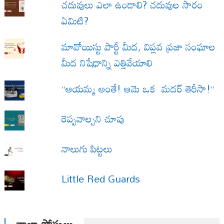
చదువులు ఎలా ఉండాలి? చదువుల సారం
ఏమిటి?
మావోయిస్టు పార్టీ మీద, విప్లవ ప్రజా సంఘాల
మీద నిషేధాన్ని ఎత్తివేయాలి
“ఆయమ్మ అంతే! ఆమె ఒక మదర్ తెరీసా!”
రెప్పవాల్చని చూపు
నాలుగు పిట్టలు
Little Red Guards