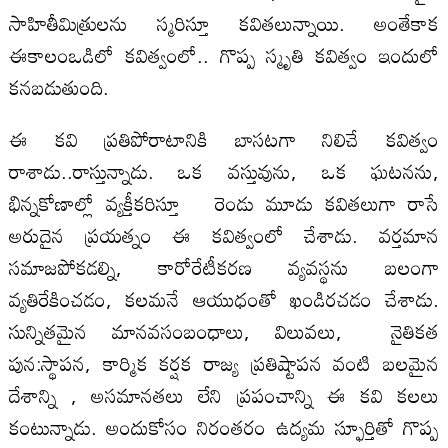
సాహితీమిత్రులను స్మరిస్తూ కవితలున్నాయి. అంతేకాక
ఈకాలంఒడిలో కవిత్వంలో.. గొప్ప స్మృతి కవిత్వం ఇందులో
కనబడుతుంది.
ఈ కవి ప్రతిపోరాటానికి బాసటగా నిలిచే కవిత్వం
రాశాడు..రాస్తున్నాడు. ఒక వస్తువును, ఒక ఘటనను,
భిన్నకోణాల్లో వ్యక్తీకరిస్తూ రెండు మూడు కవితలుగా రాసే
అరుదైన ప్రయత్నం ఈ కవిత్వంలో చేశాడు. వర్తమాన
సమాజపోకడల్ని, కారోరేటీకరణ వ్యవస్థను బలంగా
వ్యతిరేకించడం, కలమనే ఆయుధంతో ఖండిరచడం చేశాడు.
సున్నితమైన మానవసంబంధాలు, విలువలు, నైతికత
పున:స్థాపన, కార్మిక కర్షక రాజ్య ప్రతిష్టాపన వంటి బలమైన
దేశాన్ని , అసమానతలు లేని ప్రపంచాన్ని ఈ కవి కలలు
కంటున్నాడు. అందుకోసం నిరంతరం ఉద్యమ స్ఫూర్తితో గొప్ప