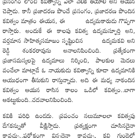
ప్రసంగం లోంచి కవిత్వాన్ని ఎలా వెలికి తీయాలి అని ఆయన
చెప్తాడు. కానీ ప్రజాదరణ పొందే ప్రసంగం, ప్రజాదరణ పొందిన
కవిత్వం మాత్రం ఈయన, ఈ ఉద్యమకారుడు గొప్పగా
రాస్తారు. అందుకే ఈ కాలపు కవిత్వ ఉద్యమస్ఫూర్తి అని,
వర్తమాన సాహిత్యసమాజం సృష్టించిన ఉద్యమకవి అని
రెడ్డి శంకరరావును అనాలనిపించింది. ప్రత్యేకంగా
ప్రజాసమస్యలపై ఉద్యమాలు నిర్మించి, పాలకుల మెడలు
వంచేలా మాట్లాడే ఓ నాయకుడు కవిత్వాన్ని కూడా ఉద్యమానికి
ఆయుధంగా తీసుకుని రాస్తున్నాడు. అది ఈ మధ్య నాకందిన
కవిత్వం ఆయన రాసిన కాలం ఒడిలో కవిత్వం..బాగా
ఆకట్టుకుంది..చదవాలనిపించింది.
కవికి పరిధి ఉండదు. ప్రపంచం నలుమూలలా కవిత్వపు
డేగకన్నుతో వీక్షిస్తాడు. ప్రత్యక్షంగా చూసినదైనా
కావచ్చు..పరోక్షంగా విన్నదైనా కావచ్చు, కవి గుండెల్లో