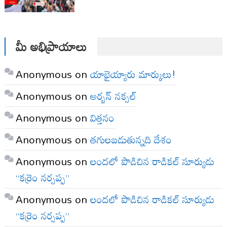
మీ అభిప్రాయాలు
Anonymous
on
యాభైయ్యారు మార్కులు!
Anonymous
on
అర్బన్ నక్సల్
Anonymous
on
విత్తనం
Anonymous
on
తగులబడుతున్నది దేశం
Anonymous
on
లందలో పొడిచిన రాడికల్ సూర్యుడు
“కర్రెం నర్సప్ప”
Anonymous
on
లందలో పొడిచిన రాడికల్ సూర్యుడు
“కర్రెం నర్సప్ప”