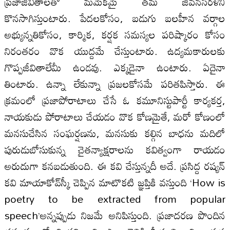
ప్రజాజీవితాలతో మమేకమై తమ జీవనసరళిని
కొనసాగిస్తుంటారు. పేదలకోసం, బడుగు బలహీన వర్గాల
అభ్యున్నతికోసం, కార్మిక, కర్షక సమస్యల పరిష్కారం కోసం
నిరంతరం వొక యుద్దమే చేస్తుంటారు. ఉద్యమకారులకు
గొప్పజీవితాలేమీ ఉండవు. ఎక్కడైనా ఉంటారు. ఏదైనా
తింటారు. ఉన్నా లేకున్నా ప్రజలకోసమే పరితపిస్తారు. ఈ
క్రమంలో ప్రజాపోరాటాలు చేసే ఓ కమూనిస్టుపార్టీ కార్యకర్త,
నాయకుడు పోరాటాలు చేయడం వొక కోణమైతే, మరో కోణంలో
మనసుచేసిన సంఘర్షణను, మనసుకు కల్గిన బాధను మదిలో
పురుడుబోసుకున్న చైతన్యాక్షరాలను కవిత్వంగా రాయడం
అరుదుగా కనబడుతుంది. ఈ కవి చేస్తున్నదీ అదే. ప్రసిద్ద రష్యన్‌
కవి మాయాకోవ్‌స్కీ చెప్పిన మాటొకటి జ్ఞప్తికి వస్తుంది ‘How is
poetry to be extracted from popular
speech’అన్నప్పుడు నిజమే అనిపిస్తుంది. ప్రజాదరణ పొందిన