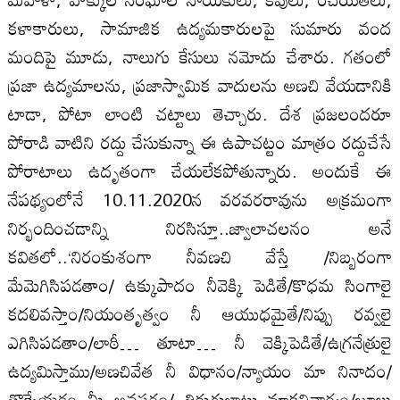
కళాకారులు, సామాజిక ఉద్యమకారులపై సుమారు వంద
మందిపై మూడు, నాలుగు కేసులు నమోదు చేశారు. గతంలో
ప్రజా ఉద్యమాలను, ప్రజాస్వామిక వాదులను అణచి వేయడానికి
టాడా, పోటా లాంటి చట్టాలు తెచ్చారు. దేశ ప్రజలందరూ
పోరాడి వాటిని రద్దు చేసుకున్నా ఈ ఉపాచట్టం మాత్రం రద్దుచేసే
పోరాటాలు ఉదృతంగా చేయలేకపోతున్నారు. అందుకే ఈ
నేపథ్యంలోనే 10.11.2020న వరవరరావును అక్రమంగా
నిర్భందించడాన్ని నిరసిస్తూ..జ్వాలాచలనం అనే
కవితలో..‘నిరంకుశంగా నీవణచి వేస్తే /నిబ్బరంగా
మేమెగిసిపడతాం/ ఉక్కుపాదం నీవెక్కి పెడితే/కొధమ సింగాలై
కదలివస్తాం/నియంతృత్వం నీ ఆయుధమైతే/నిప్పు రవ్వలై
ఎగిసిపడతాం/లాఠీ… తూటా… నీ వెక్కిపెడితే/ఉగ్రనేత్రులై
ఉద్యమిస్తాము/అణచివేత నీ విధానం/న్యాయం మా నినాదం/
తొక్కేయడం మీ అవసరం/ తిరుగుబాటు మాకనివార్యం/జూలు