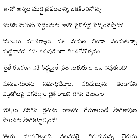
‘తానో అన్నం ముద్దై ప్రపంచాన్ని బతికించినోళ్ళు’
‘మనిషి మెతుకు పెట్టేందుకు తానో సైనికుడై సేద్యంచేస్తాడు’
‘మణులు మాణిక్యాలు మా మడుల నిండా పండుతున్నా
మట్టివాసన తప్ప కడుపునిండా తిండిలేనోళ్ళము’
‘రైతే రణరంగానికి సిద్దమైతే ప్రతి మెతుకు ఓ జవానవుతుంది’
మనువాదులను సమాధిచేద్దాం, వరిదుబ్బును జెండాచేసి
ఎఱ్ఱకోటపై ఎగరేద్దాం రైతే రాజని తెగేసి చెబుదాం’
‘రెక్కలు విరిగిన రైతును రాజును చేయాలంటే పాడికాపుల
పాలనకు పాడికట్టాల్సిందే’
‘ఊరు వలసవెళ్ళింది వలసపక్షై తిరుగుతున్న రైతును