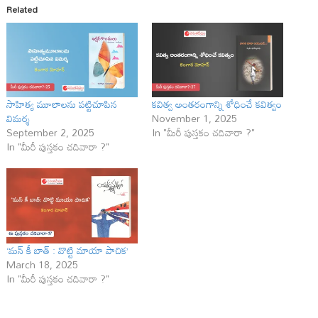
Related
సాహిత్య మూలాలను పట్టిచూపిన
కవిత్వ అంతరంగాన్ని శోధించే కవిత్వం
విమర్శ
November 1, 2025
September 2, 2025
In "మీరీ పుస్తకం చదివారా ?"
In "మీరీ పుస్తకం చదివారా ?"
‘మన్‌ కీ బాత్‌ : వొట్టి మాయా పాచిక’
March 18, 2025
In "మీరీ పుస్తకం చదివారా ?"