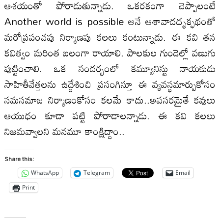
ఆశయంతో పోరాడుతున్నాడు. ఒకరకంగా చెప్పాలంటే
Another world is possible అనే ఆశావాదదృక్ఫథంతో
మరోప్రపంచపు నిర్మాణపు కలలు కంటున్నాడు. ఈ కవి తన
కవిత్వం మరింత బలంగా రాయాలి. పాలకుల గుండెల్లో వణుగు
పుట్టించాలి. ఒక సందర్భంలో కమ్యూనిస్టు నాయకుడు
సాహితీవేత్తలను ఉద్దేశించి ప్రసంగిస్తూ ఈ వ్యవస్థమార్పుకోసం
సమసమాజ నిర్మాణంకోసం కలమే కాదు..అవసరమైతే కవులు
ఆయుధం కూడా పట్టి పోరాడాలన్నాడు. ఈ కవి కలలు
నిజమవ్వాలని మనమూ కాంక్షిద్దాం..
Share this:
WhatsApp
Telegram
Email
Print