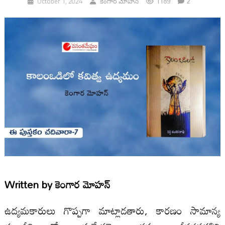
1189
2
October 1, 2024
కెంగార మోహన్
Written by
కెంగార మోహన్
ఉద్యమకారులు గొప్పగా మాట్లాడతారు, కారణం సామాన్య