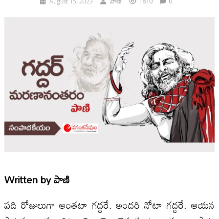
1810
0
August 15, 2023
పాణి
Written by
పాణి
పది రోజులుగా అంతటా గద్దరే. అందరి నోటా గద్దరే. ఆయన