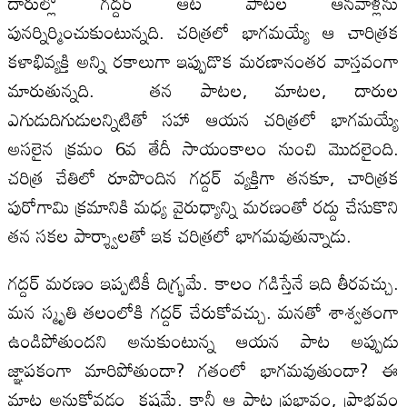
దారుల్లో గద్దర్‌ ఆట పాటల ఆనవాళ్లను
పునర్నిర్మించుకుంటున్నది. చరిత్రలో భాగమయ్యే ఆ చారిత్రక
కళాభివ్యక్తి అన్ని రకాలుగా ఇప్పుడొక మరణానంతర వాస్తవంగా
మారుతున్నది. తన పాటల, మాటల, దారుల
ఎగుడుదిగుడులన్నిటితో సహా ఆయన చరిత్రలో భాగమయ్యే
అసలైన క్రమం 6వ తేదీ సాయంకాలం నుంచి మొదలైంది.
చరిత్ర చేతిలో రూపొందిన గద్దర్‌ వ్యక్తిగా తనకూ, చారిత్రక
పురోగామి క్రమానికి మధ్య వైరుధ్యాన్ని మరణంతో రద్దు చేసుకొని
తన సకల పార్శ్వాలతో ఇక చరిత్రలో భాగమవుతున్నాడు.
గద్దర్‌ మరణం ఇప్పటికీ దిగ్భ్రమే. కాలం గడిస్తేనే ఇది తీరవచ్చు.
మన స్మృతి తలంలోకి గద్దర్‌ చేరుకోవచ్చు. మనతో శాశ్వతంగా
ఉండిపోతుందని అనుకుంటున్న ఆయన పాట అప్పుడు
జ్ఞాపకంగా మారిపోతుందా? గతంలో భాగమవుతుందా? ఈ
మాట అనుకోవడం కష్టమే. కానీ ఆ పాట ప్రభావం, ప్రాభవం