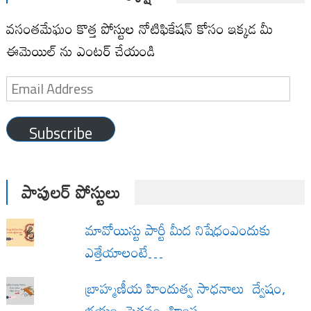
వసంతమేఘం కొత్త పోస్టుల నోటిఫికేషన్ కోసం ఇక్కడ మీ
ఈమెయిల్ ను ఎంటర్ చేయండి
Email
Address
Subscribe
పాపులర్ పోస్టులు
మావోయిస్టు పార్టీ మీద నిషేధంఎందుకు
ఎత్తేయాలంటే…
బ్రాహ్మణీయ హిందుత్వ సాధనాలు ద్వేషం,
భయం, పెత్తనం, హింస