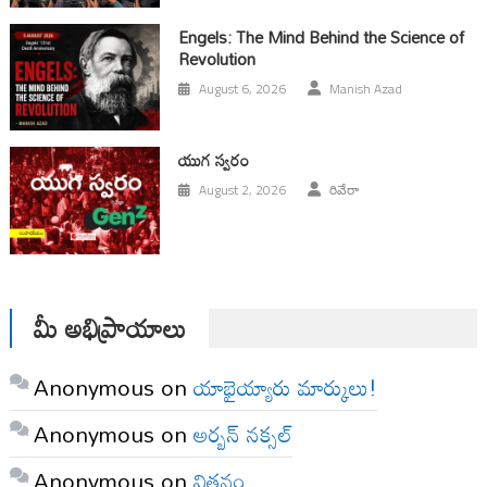
Engels: The Mind Behind the Science of
Revolution
August 6, 2026
Manish Azad
యుగ స్వ‌రం
August 2, 2026
రివేరా
మీ అభిప్రాయాలు
Anonymous
on
యాభైయ్యారు మార్కులు!
Anonymous
on
అర్బన్ నక్సల్
Anonymous
on
విత్తనం