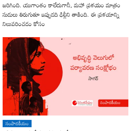
జ‌రిగింది. యుగాంతం కాలేదుగానీ, మ‌హా ప్ర‌ళ‌యం మాత్రం
సుడులు తిరుగుతూ ఇప్పుడ‌ది ఢిల్లీని తాకింది. ఈ ప్ర‌ళ‌యాన్ని
నిలువ‌రించ‌డం కోసం
సంపాదకీయం