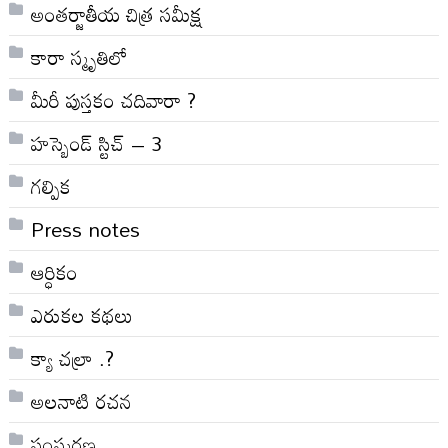
అంతర్జాతీయ చిత్ర సమీక్ష
కారా స్మృతిలో
మీరీ పుస్తకం చదివారా ?
హస్బెండ్ స్టిచ్ – 3
గల్పిక
Press notes
ఆర్ధికం
ఎరుకల కథలు
క్యా చల్రా .?
అలనాటి రచన
సంస్మరణ