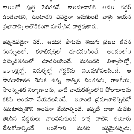
కాలంతో పుట్టి పెరిగనవే. కాలమానానికి ఆవల గద్దర్‌
ఉండేవాడని, ఉంటాడని ఎవరైనా అనుకుంటే వాళ్లు ఆయన
ప్రభావాన్ని అలౌకికంగా మార్చేసిన వాళ్లవుతారు.
ఇప్పుడెవరైనా సరే.. ఆయన పాటను తెలుగు ప్రజల జీవన
సంస్కృతిలో, కళాభివ్యక్తిలో చూడవలసిందే. అందరిలోని
ఉమ్మడితనంలో చూడవలసిందే. మనందరి విశ్వాసాల్లో,
ఆకాంక్షల్లో, విమర్శల్లో గద్దర్‌ను నిలుపుకోవలసిందే. ఆ
సామూహికత వెనుక ఉన్న తాత్విక చింతనను, రాజకీయ,
సాంస్కృతిక నిర్మాణాలను, వాటి నాయకత్వంలోని పోరాటాలను
కలిపి అంచనా వేయవలసిందే. ఇలాంటి ప్రమాణాలెన్నిటినో
సమకూర్చుకొని అంచనా వేయాల్సిందే. ఇప్పటి దాకా మనకు
తెలిసిన పద్ధతులు చాలవనుకుంటే కొత్త వాటిని తయారు
చేసుకోవాల్సిందే. అంతేగాని మనకు ఇష్టమైనప్పుడు,