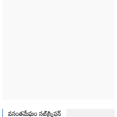
వసంతమేఘం సబ్‌స్క్రిప్షన్