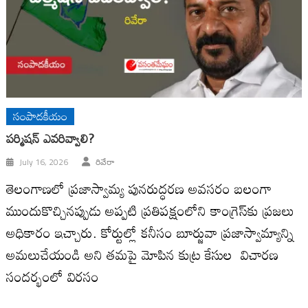
సంపాదకీయం
ప‌ర్మిష‌న్ ఎవ‌రివ్వాలి?
July 16, 2026
రివేరా
తెలంగాణ‌లో ప్ర‌జాస్వామ్య పున‌రుద్ధ‌ర‌ణ అవ‌స‌రం బ‌లంగా
ముందుకొచ్చిన‌ప్పుడు అప్ప‌టి ప్ర‌తిప‌క్షంలోని కాంగ్రెస్‌కు ప్ర‌జ‌లు
అధికారం ఇచ్చారు. కోర్టుల్లో క‌నీసం బూర్జువా ప్ర‌జాస్వామ్యాన్ని
అమ‌లుచేయండి అని త‌మ‌పై మోపిన కుట్ర కేసుల విచార‌ణ
సంద‌ర్భంలో విర‌సం