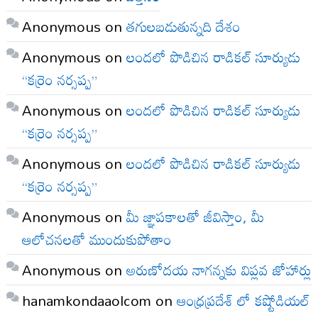
Anonymous
on
తగులబడుతున్నది దేశం
Anonymous
on
లందలో పొడిచిన రాడికల్ సూర్యుడు
“కర్రెం నర్సప్ప”
Anonymous
on
లందలో పొడిచిన రాడికల్ సూర్యుడు
“కర్రెం నర్సప్ప”
Anonymous
on
లందలో పొడిచిన రాడికల్ సూర్యుడు
“కర్రెం నర్సప్ప”
Anonymous
on
మీ జ్ఞాపకాలతో జీవిస్తాం, మీ
ఆలోచనలతో ముందుకుపోతాం
Anonymous
on
అరుణోదయ నాగన్నకు విప్లవ జోహార్లు
hanamkondaaolcom
on
ఆంధ్రప్రదేశ్ లో కష్టోడియల్