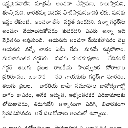
ఇష్టమైనవాటిని మాత్రమే అంచనా వేస్తామని, కొలుస్తామని,
తూస్తామని, తారతమ్య వివేచన పాటిస్తామనడానికి లేదు. మనకు
ఇష్టం లేకుంటే.. అంచనా వేసే పద్ధతే ఉండదని, ఉన్నా గద్దర్‌ను
అంచనా వేయాలనుకోవడం కుదరదని ఎవరు అన్నా అది
వెర్రితనం అవుతుంది. ఆయనను అంచనా వేయకపోవడం వల్ల
ఆయనకు వచ్చే లాభం ఏమీ లేదు. మనమే నష్టపోతాం.
మరణానంతర గద్దర్‌కు మనకు దూరమవుతాం. దేనికంటే
గద్దర్‌ తెలుగు ప్రజల రాజకీయ సాంస్కృతిక పోరాటాల
ప్రతిరూపం. ఒకానొక కవి గాయకుడు గద్దర్‌గా మారడం,
తెలుగు ప్రజల, భారతీయ భాషా సమూహాల భావోద్వేగాల్లో
భాగం కావడం, అనేక అద్భుత, అభ్యంతరకర పరిణామాలకు
లోనుకావడం, తిరుగులేని ఆశ్వాసంగా ఎదిగి, విచారకంగా
స్ధిరపడిపోవడం అనే పలుకోణాలు అందులో ఉన్నాయి.
ఆ కాలపు కల్లోలమంతా, సామూహిక సృజనాత్మకత అంతా,