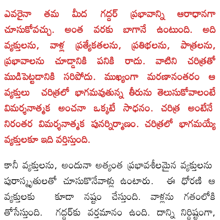
ఎవరైనా తమ మీద గద్దర్‌ ప్రభావాన్ని ఆరాధానగా
చూసుకోవచ్చు. అంత వరకు బాగానే ఉంటుంది. అది
వ్యక్తులను, వాళ్ల ప్రత్యేకతలను, ప్రతిభలను, పాత్రలను,
ప్రభావాలను చూడ్డానికి పనికి రాదు. వాటిని చరిత్రతో
ముడిపెట్టడానికి సరిపోదు. ముఖ్యంగా మరణానంతరం ఆ
వ్యక్తులు చరిత్రలో భాగమవుతున్న తీరును తెలుసుకోవాలంటే
విమర్శనాత్మక అంచనా ఒక్కటే సాధనం. చరిత్ర అంటేనే
నిరంతర విమర్శనాత్మక పునర్నిర్మాణం. చరిత్రలో భాగమయ్యే
వ్యక్తులకూ ఇది వర్తిస్తుంది.
కానీ వ్యక్తులను, అందునా అత్యంత ప్రభావశీలమైన వ్యక్తులను
పురాస్మృతులతో చూసుకొనేవాళ్లు ఉంటారు. ఈ ధోరణి ఆ
వ్యక్తులకు కూడా నష్టం చేస్తుంది. వాళ్లను గతంలోకి
తోసేస్తుంది. గద్దర్‌కు వర్తమానం ఉంది. దాన్ని నిర్దిష్టంగా,