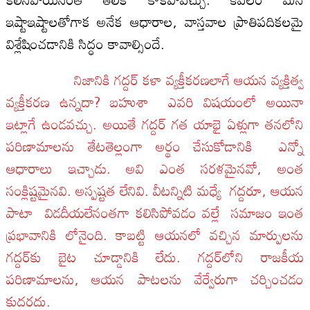
ఇష్టాఇష్టాలతోగాక అనేక ఆధారాల, వాస్తవాల ప్రాతిపదికలమై
విశ్లేషించడానికి సిద్ధం కావాల్సిందే.
నిజానికి గద్దర్‌ కళా వ్యక్తీకరణలాగే ఆయన వ్యక్తిత్వ
వ్యక్తీకరణ ఉన్నదా? బహుశా ఎవరి విషయంలో అయినా
ఇట్లాగే ఉండవచ్చు. అయితే గద్దర్‌ గత యాభై ఏళ్లుగా తనలోని
పరిణామాలను తేటతెల్లంగా అర్థం చేసుకోడానికి ఎన్నో
ఆధారాలు ఇచ్చాడు. అవి ఎంత సరళమైనవో, అంత
సంక్లిష్టమైనవి. అస్పష్టత లేనివి. వీటన్నిటి మధ్యే గద్దరూ, ఆయన
పాటా విడదీయలేనంతగా కలిసిపోవడం వల్లే సమాజం ఇంత
ప్రభావానికి లోనైంది. కాబట్టి ఆయనలో వచ్చిన మార్పులను
గద్దర్‌కు బైట చూడ్డానికి లేదు. గద్దర్‌లోని రాజకీయ
పరిణామాలను, ఆయన పాటలను వేర్వేరుగా చర్చించడం
కుదరదు.