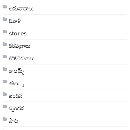
అనువాదాలు
నివాళి
stories
కరపత్రాలు
తొలికెరటాలు
కాలమ్స్
ఈబుక్స్
ఖండన
స్పందన
పాట