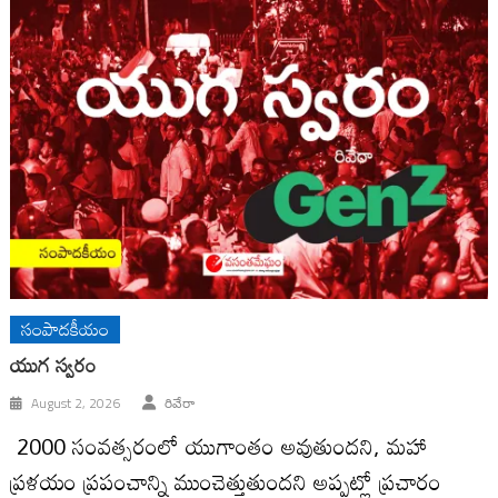
సంపాదకీయం
యుగ స్వ‌రం
August 2, 2026
రివేరా
2000 సంవ‌త్స‌రంలో యుగాంతం అవుతుంద‌ని, మ‌హా
ప్ర‌ళ‌యం ప్ర‌పంచాన్ని ముంచెత్తుతుంద‌ని అప్ప‌ట్లో ప్ర‌చారం