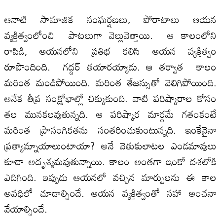
ఆనాటి సామాజిక సంఘర్షణలు, పోరాటాలు ఆయన
వ్యక్తిత్వంలోంచి పాటలుగా వెల్లువెత్తాయి. ఆ కాలంలోని
రాపిడి, ఆయనలోని ప్రతిభ కలిసి ఆయన వ్యక్తిత్వం
రూపొందింది. గద్దర్‌ తయారయ్యాడు. ఆ తర్వాత కాలం
మరింత మండిపోయింది. మరింత తేజస్సుతో వెలిగిపోయింది.
అనేక తీవ్ర సంక్షోభాల్లో చిక్కుకుంది. వాటి పరిష్కారాల కోసం
తల మునకలవుతున్నది. ఆ పరిష్కార మార్గమే గతంకంటే
మరింత ప్రాసంగికతను సంతరించుకుంటున్నది. ఇంకేవైనా
ప్రత్యామ్నాయాలుంటాయా? అనే వెతుకులాటల ఎండమావులు
కూడా అదృశ్యమవుతున్నాయి. కాలం అంతగా ఇంకో దశలోకి
ఎదిగింది. ఇప్పుడు ఆయనలో వచ్చిన మార్పులను ఈ కాల
అవధిలో చూడాల్సిందే. ఆయన వ్యక్తిత్వంతో సహా అంచనా
వేయాల్సిందే.