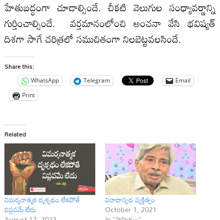
హేతుబద్ధంగా చూడాల్సిందే. చీకటి వెలుగుల సంధ్యావర్ణాన్ని
గుర్తించాల్సిందే. వర్తమానంలోంచి అంచనా వేసి భవిష్యత్‌
దిశగా సాగే చరిత్రలో సముచితంగా నిలబెట్టవలసిందే.
Share this:
WhatsApp
Telegram
Email
Print
Related
విమర్శనాత్మక దృక్పథం లేకపోతే
వివాదాస్పద వ్యక్తిత్వం
విప్లవమే లేదు
October 1, 2021
August 17, 2023
In "సాహిత్యం"