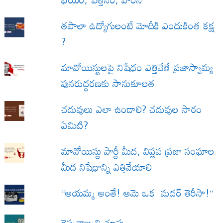
త‌పాలా ఉద్యోగులంటే మోదీకి ఎందుకింత కక్ష
?
మావోయిస్టులపై నిషేధం ఎత్తివేతే ప్రజాస్వామ్య
పునరుద్ధరణకు సానుకూలత
చదువులు ఎలా ఉండాలి? చదువుల సారం
ఏమిటి?
మావోయిస్టు పార్టీ మీద, విప్లవ ప్రజా సంఘాల
మీద నిషేధాన్ని ఎత్తివేయాలి
“ఆయమ్మ అంతే! ఆమె ఒక మదర్ తెరీసా!”
రెప్పవాల్చని చూపు