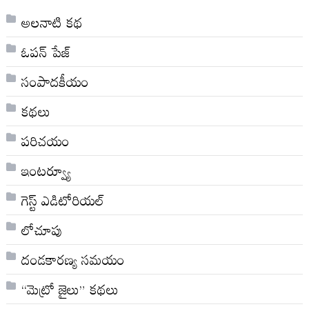
అల‌నాటి క‌థ‌
ఓపన్ పేజ్
సంపాదకీయం
కథలు
పరిచయం
ఇంటర్వ్యూ
గెస్ట్ ఎడిటోరియల్
లోచూపు
దండకారణ్య సమయం
“మెట్రో జైలు” కథలు