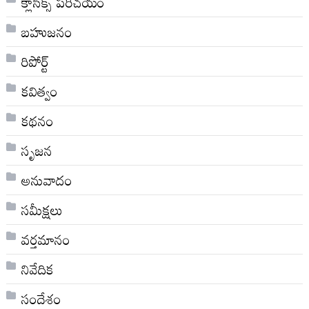
క్లాసిక్స్ ప‌రిచ‌యం
బహుజనం
రిపోర్ట్
కవిత్వం
కథనం
సృజన
అనువాదం
సమీక్షలు
వర్తమానం
నివేదిక
సందేశం