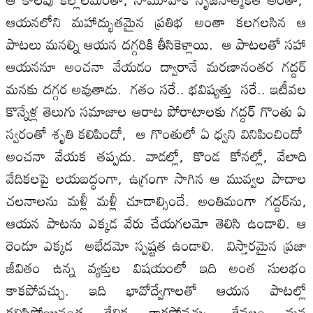
ఆయనలోని మహాద్భుతమైన ప్రతిభ అంతా కలగలసిన ఆ
పాటలు మనల్ని ఆయన దగ్గరికి తీసికెళ్లాయి. ఆ పాటలతో సహా
ఆయననూ అంచనా వేయడం ద్వారానే మరణానంతర గద్దర్‌
మనకు దగ్గర అవుతాడు. గతం సరే.. భవిష్యత్తు సరే.. ఇటీవల
కొన్నేళ్ల తెలుగు సమాజాల ఆరాట పోరాటాలకు గద్దర్‌ గొంతు ఏ
స్వరంతో శృతి కలిపిందో, ఆ గొంతులో ఏ ధ్వని వినిపించిందో
అంచనా వేయక తప్పదు. వాడల్లో, కొండ కోనల్లో, వేలాది
వేదికలపై లయబద్ధంగా, ఉగ్రంగా సాగిన ఆ మువ్వల పాదాల
చలనాలను మళ్లీ మళ్లీ చూడాల్సిందే. అంతిమంగా గద్దర్‌ను,
ఆయన పాటను ఎక్కడ వేరు చేయగలమో తెలిసి ఉండాలి. ఆ
రెండూ ఎక్కడ అభేదమో స్పష్టత ఉండాలి. విస్తారమైన ప్రజా
జీవితం ఉన్న వ్యక్తుల విషయంలో ఇది అంత సులభం
కాకపోవచ్చు. ఇది భావోద్వేగాలతో ఆయన పాటల్లో
కలిసిపోయినంత తేలిక కాకపోవచ్చు. కేవలం మన