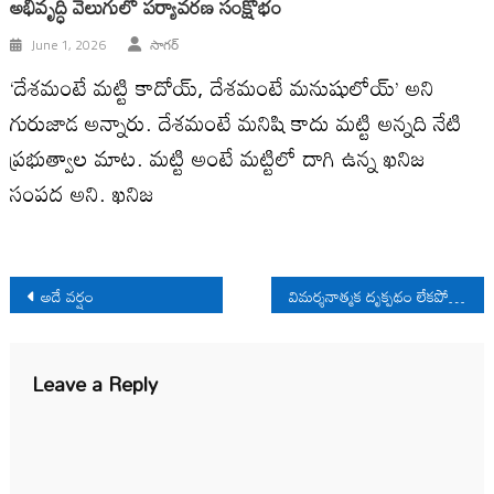
అభివృద్ధి వెలుగులో పర్యావరణ సంక్షోభం
June 1, 2026
సాగర్
‘దేశమంటే మట్టి కాదోయ్, దేశమంటే మనుషులోయ్’ అని
గురుజాడ అన్నారు. దేశమంటే మనిషి కాదు మట్టి అన్నది నేటి
ప్రభుత్వాల మాట. మట్టి అంటే మట్టిలో దాగి ఉన్న ఖనిజ
సంపద అని. ఖనిజ
Post
అదే వర్షం
విమర్శనాత్మక దృక్పథం లేకపోతే విప్లవమే లేదు
navigation
Leave a Reply