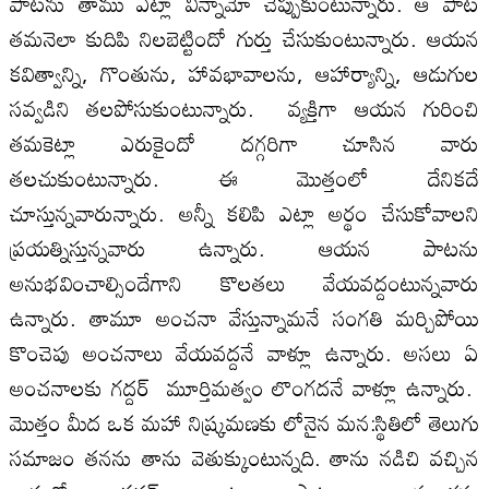
పాటను తాము ఎట్లా విన్నామో చెప్పుకుంటున్నారు. ఆ పాట
తమనెలా కుదిపి నిలబెట్టిందో గుర్తు చేసుకుంటున్నారు. ఆయన
కవిత్వాన్ని, గొంతును, హావభావాలను, ఆహార్యాన్ని, ఆడుగుల
సవ్వడిని తలపోసుకుంటున్నారు. వ్యక్తిగా ఆయన గురించి
తమకెట్లా ఎరుకైందో దగ్గరిగా చూసిన వారు
తలచుకుంటున్నారు. ఈ మొత్తంలో దేనికదే
చూస్తున్నవారున్నారు. అన్నీ కలిపి ఎట్లా అర్థం చేసుకోవాలని
ప్రయత్నిస్తున్నవారు ఉన్నారు. ఆయన పాటను
అనుభవించాల్సిందేగాని కొలతలు వేయవద్దంటున్నవారు
ఉన్నారు. తామూ అంచనా వేస్తున్నామనే సంగతి మర్చిపోయి
కొంచెపు అంచనాలు వేయవద్దనే వాళ్లూ ఉన్నారు. అసలు ఏ
అంచనాలకు గద్దర్‌ మూర్తిమత్వం లొంగదనే వాళ్లూ ఉన్నారు.
మొత్తం మీద ఒక మహా నిష్క్రమణకు లోనైన మన:స్థితిలో తెలుగు
సమాజం తనను తాను వెతుక్కుంటున్నది. తాను నడిచి వచ్చిన