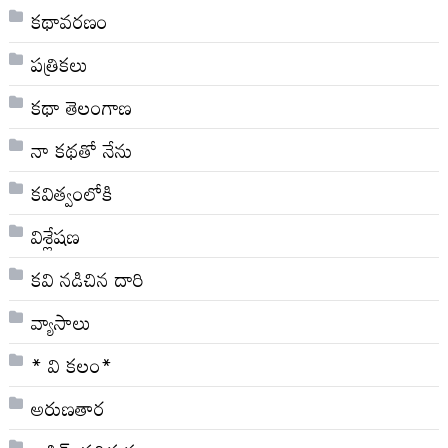
కథావరణం
పత్రికలు
కథా తెలంగాణ
నా క‌థ‌తో నేను
కవిత్వంలోకి
విశ్లేషణ
కవి నడిచిన దారి
వ్యాసాలు
* వి క‌లం*
అరుణతార