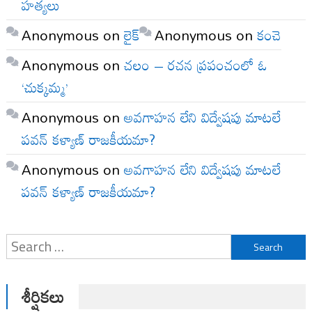
హత్యలు
Anonymous
on
లైక్
Anonymous
on
కంచె
Anonymous
on
చలం – రచన ప్రపంచంలో ఓ
‘చుక్కమ్మ’
Anonymous
on
అవగాహన లేని విద్వేషపు మాటలే
పవన్ కళ్యాణ్ రాజకీయమా?
Anonymous
on
అవగాహన లేని విద్వేషపు మాటలే
పవన్ కళ్యాణ్ రాజకీయమా?
Search
for:
శీర్షికలు