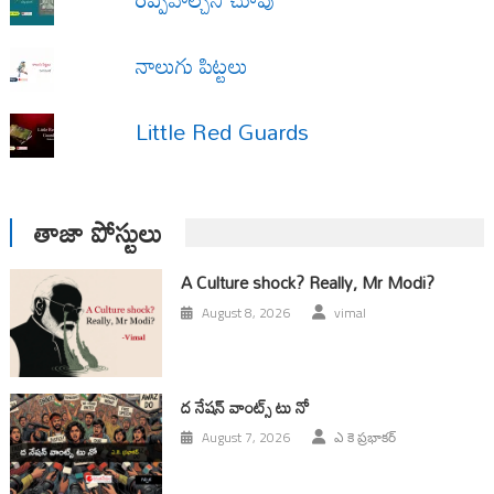
నాలుగు పిట్టలు
Little Red Guards
తాజా పోస్టులు
A Culture shock? Really, Mr Modi?
August 8, 2026
vimal
ద నేషన్ వాంట్స్ టు నో
August 7, 2026
ఎ కె ప్రభాకర్