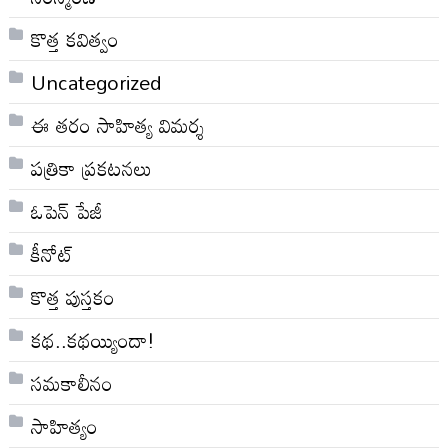
కొత్త కవిత్వం
Uncategorized
ఈ తరం సాహిత్య విమర్శ
పత్రికా ప్రకటనలు
ఓపెన్ పేజీ
కీనోట్
కొత్త పుస్తకం
కథ..కథయ్యిందా!
సమకాలీనం
సాహిత్యం