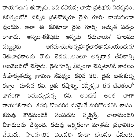
రాయగలుగు తున్నాడు. ఇది కవికున్న భాషా ప్రతిభకు నిదర్శనం.
కవిత్వంలోకి వచ్చిన ప్రతివొక్కరూ రైతు గూర్చి రాయకుండా
వుండరు. అలా ఈ కవికూడా రైతు గూర్చి అద్భుత పద్యం
రాశాడు. అన్నదాతకిపుడు అన్నమే కరువాయె/ హలము
పట్టురైతు ఆగమాయె/అన్నపూర్ణభారతామనియందున/
రైతుబాధకాంచు రౌతు లెవరు..అంటూ అన్నదాత జీవితాన్ని
ఆటవెలదిలో చెప్తాడు. రైతుగూర్చి భిన్నంగా చెప్పటానికి కారణం
డి.పార్వతయ్య గ్రామీణ నేపథ్యం కల్గిన కవి. రైతు బతుకుల్ని
కళ్లారా చూసిన కవి. రైతు కష్టాల్ని, కన్నీళ్ళని తన జీవితంలో
భాగంగా ఇముడ్చుకున్న కవి. అందుకే అంత బాగా
రాయగలిగాడు. కరవు కొందరికి వరమైతే మరికొందరికి శాపం.
కరువు కొద్దిమందికి సంపదను సృష్టిస్తే, చాలామందిని
బికారులను చేస్తుంది. కరువు ఆర్థ్థికంగా మాత్రమే ప్రభావితం
చేయదు. సాంస్కృతిక విలువల్ని కూడా ధ్వంసం చేస్తుంది.