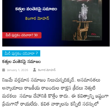
మీరీ పుస్తకం చదివారా ?
కత్తుల వంతెనపై సమాజం
January 1, 2026
కెంగార మోహన్
నిజమే వర్తమాన సమాజం నిలుచున్నదిక్కడే. అసమానతలు
అన్యాయాలు రాజకీయ రాబందుల రాక్షస క్రీడలు నెత్తుటి
మరకలు సమాజ దేహానికి కొత్తేం కాదు. ఈ కవిత్వాన్ని ఇష్టంగా
ప్రేమగానో రాయలేదు. కవిత వాక్యాలను కన్నీటి సరస్సులో