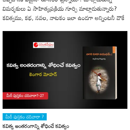
విమర్శకులు ఏ సాహిత్యప్రక్రియ గూర్చి మాట్లాడుతున్నారు?
కవిత్వము, కథ, నవల, నాటకం ఇలా ఉండగా అన్నింటనీ వొకే
మీరీ పుస్తకం చదివారా ?
కవిత్వ అంతరంగాన్ని శోధించే కవిత్వం