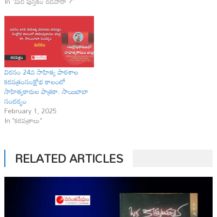
In "మీరీ పుస్తకం చదివారా ?"
విరసం 24వ సాహిత్య పాఠశాల
కరపత్రంసంక్షోభ కాలంలో
సాహిత్యకారుల పాత్రకా. సాయిబాబా
సందర్భం
February 1, 2025
In "కరపత్రాలు"
RELATED ARTICLES