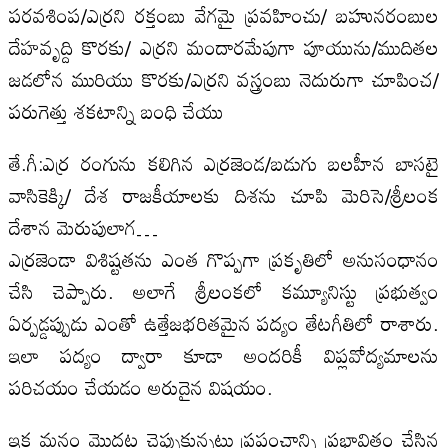
పరవశింప/ఎర్రని రక్తంబు వేగమై ప్రవహించు/ బహునరంబుల
దేహవృద్ది కొరకు/ ఎర్రని మందారమేపుగా పూయును/ముదితల
జడలోన మురియు కొరకు/ఎర్రని వస్త్రంబు నెదురుగా చూపించ/
పరుగెత్తు శకటాన్ని బంధి చేయు
తే.గీ:ఎర్ర రంగును కలిగిన ఎర్రజెండ/బడుగు బలహీన బాసటై
వాసికెక్కి/ దేశ రాజకీయాలకు దిశను చూపి మెరిసె/శ్రీలంక
దేశాన మెరుపులాగ…
ఎర్రజెండా విశిష్టతను ఎంత గొప్పగా ప్రకృతిలో అనుసంధానం
చేసి చెప్పారు. అలాగే శ్రీలంకలో కమ్యూనిస్టు ప్రభుత్వం
ఏర్పడ్డప్పుడు ఎంతో ఉత్తేజభరితమైన పద్యం తేటగీతిలో రాశారు.
ఇలా పద్యం ద్వారా కూడా అందరికీ విప్లవోద్యమాలను
పరిచయం చేయడం అరుదైన విషయం.
ఇక మనం మొదట చెప్పుకున్నట్లు ప్రపంచాన్ని ప్రభావితం చేసిన