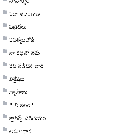
సాహిత్యం
కథా తెలంగాణ
పత్రికలు
కవిత్వంలోకి
నా క‌థ‌తో నేను
కవి నడిచిన దారి
విశ్లేషణ
వ్యాసాలు
* వి క‌లం*
క్లాసిక్స్ ప‌రిచ‌యం
అరుణతార