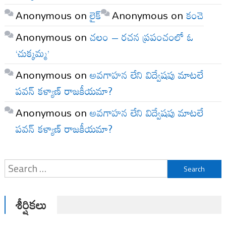
Anonymous
on
లైక్
Anonymous
on
కంచె
Anonymous
on
చలం – రచన ప్రపంచంలో ఓ
‘చుక్కమ్మ’
Anonymous
on
అవగాహన లేని విద్వేషపు మాటలే
పవన్ కళ్యాణ్ రాజకీయమా?
Anonymous
on
అవగాహన లేని విద్వేషపు మాటలే
పవన్ కళ్యాణ్ రాజకీయమా?
Search
for:
శీర్షికలు