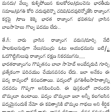
మనదు/ వేల్పు కుళ్ళిపోయిన కులకోరల/ద్రుంచెను భారతీయ
సమాజ/ప్రగతి కోరి చదువులెన్నొ చదివి/పదవులెన్నోజేసి రాజ్యాంగ
కర్తపై /రాణ కెక్కె భారత రాజ్యాంగ భవితను/ వ్రాసిన
బాబసాహెబు గొల్వ పదము లేదు..
తే.గీ: వారు వ్రాసిన రాజ్యాంగ వరుస/మార్చి నేటి
పాలకులనువుగా నేలు/చుండ్రు ఓటు ఆయుధమును బటి/్ట
ఓడగొట్టి/నిలుపు రాజ్యాంగ రక్షణ నికరముగను…
భారతరాజ్యాంగం గొప్పతనం బాబా సాహెబ్‌ అంబేడ్కరుడి గూర్చి
ప్రత్యేకంగా పరిచయం చేయనవసరం లేదు. ఇలా అనేకం ఈ
పద్య కావ్యంలో కనబడతాయి. పద్యంలో ప్రగతిశీలసాహిత్యాన్ని
చదవడం గొప్పగా అనిపించింది. ఈ పుస్తకంలో వారందరి
బొమ్మలూ ఉంటాయి. పద్యం బొమ్మలూ ఇలా అన్నీ కలగలసిన
పద్యమైనందుకే నేమో ఈ కవిత్వానికి బొమ్మల గాథలు అని శీర్షిక
రాశారు. ఇవి గాథలే కాదు..వాస్తవ జీవితాలు. జీవన గమనంలో