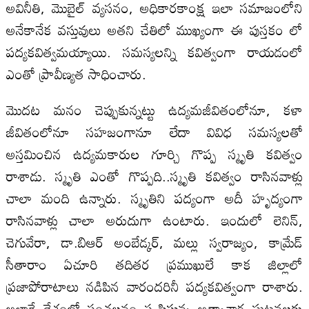
అవినీతి, మొబైల్‌ వ్యసనం, అధికారకాంక్ష ఇలా సమాజంలోని
అనేకానేక వస్తువులు అతని చేతిలో ముఖ్యంగా ఈ పుస్తకం లో
పద్యకవిత్వమయ్యాయి. సమస్యలన్ని కవిత్వంగా రాయడంలో
ఎంతో ప్రావీణ్యత సాధించారు.
మొదట మనం చెప్పుకున్నట్టు ఉద్యమజీవితంలోనూ, కళా
జీవితంలోనూ సహజంగానూ లేదా వివిధ సమస్యలతో
అస్తమించిన ఉద్యమకారుల గూర్చి గొప్ప స్మృతి కవిత్వం
రాశాడు. స్మృతి ఎంతో గొప్పది..స్మృతి కవిత్వం రాసినవాళ్లు
చాలా మంది ఉన్నారు. స్మృతిని పద్యంగా అదీ హృద్యంగా
రాసినవాళ్లు చాలా అరుదుగా ఉంటారు. ఇందులో లెనిన్‌,
చెగువేరా, డా.బిఆర్‌ అంబేడ్కర్‌, మల్లు స్వరాజ్యం, కామ్రేడ్‌
సీతారాం ఏచూరి తదితర ప్రముఖులే కాక జిల్లాలో
ప్రజాపోరాటాలు నడిపిన వారందరినీ పద్యకవిత్వంగా రాశారు.
అలాగే దేశంలో సంచలనం సృష్టిస్తున్న అత్యాచార ఘటనలకు