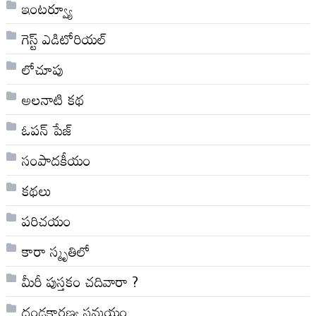
ఇంటర్వ్యూ
గెస్ట్ ఎడిటోరియల్
లోచూపు
అల‌నాటి క‌థ‌
ఓపన్ పేజ్
సంపాదకీయం
కథలు
పరిచయం
కారా స్మృతిలో
మీరీ పుస్తకం చదివారా ?
దండకారణ్య సమయం