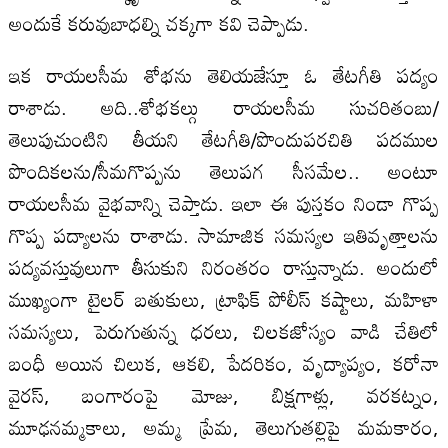
అందుకే కరువుబాధల్ని చక్కగా కవి చెప్పాడు.
ఇక రాయలసీమ శోభను తెలియజేస్తూ ఓ తేటగీతి పద్యం
రాశాడు. అది..శోభకల్గు రాయలసీమ సుచరితంబు/
తెలుపుచుంటిని తీయని తేటగీతి/పొందుపరచితి పదముల
పొందికలను/సీమగొప్పను తెలుపగ సీసమేల.. అంటూ
రాయలసీమ వైభవాన్ని చెప్తాడు. ఇలా ఈ పుస్తకం నిండా గొప్ప
గొప్ప పద్యాలను రాశాడు. సామాజిక సమస్యల ఇతివృత్తాలను
పద్యవస్తువులుగా తీసుకుని నిరంతరం రాస్తున్నాడు. అందులో
ముఖ్యంగా టైలర్‌ బతుకులు, ట్రాఫిక్‌ పోలీస్‌ కష్టాలు, మహిళా
సమస్యలు, పెరుగుతున్న ధరలు, చిలకజోస్యం వాడి చేతిలో
బంధీ అయిన చిలుక, ఆకలి, పేదరికం, వృద్యాప్యం, కరోనా
వైరస్‌, బంగారంపై మోజు, బిక్షగాళ్లు, వరకట్నం,
మూఢనమ్మకాలు, అమ్మ ప్రేమ, తెలుగుతల్లిపై మమకారం,