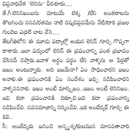
విప్లవాధినేత ‘‘లెనిను’’ వీరశూరు…
తే.గీ:లెనినిజంబను మాటయే లెక్క /లేని అంతరాలను
తొలగించు ననవ/రతము నాటి రష్యవిప్లవమేను నేటి/దాక ప్రజల
గుండెల ఎర్రటి బాట వేసె…
తేటగీతిలోని ఈ మూడు పద్యాల్లో ఆయన లెనిన్‌ గూర్చి గొప్పగా
రాశారు..ఇలా పద్యంలో లెనిన్‌ ఈ ప్రపంచాన్ని ఎంత ప్రభావం
చేసినదీ చెప్తారు.ఇవాళ అర్థం పర్థం లేని వాళ్ళను ఆ పేర్లతో
ఇజం అంటున్నారు. అది ఇజమేనా? ఏం సాధించారని ఇజం
అనాలి.ఈ ప్రపంచానికి ఏం సందేశం ఇచ్చి నడిపించారని
వాళ్ళనననాలి. ఇజం అంటే మార్క్సిజం..ఇజం అంటే లెనినిజం.
ఇవి కదా ప్రపంచానికి దిక్సూచి.ఇవి కదా ప్రపంచాన్ని
నడిపించేవి. నవసమాజాన్ని నిర్మించేవి..ఇక అంబేడ్కర్‌ గూర్చి ఈ
కవి..
సీ: అంబేద్కరు జనించె అస్పృశ్య/కులమున మానవతావాది