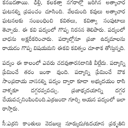
కనబడతాయి. ఢిల్లీ, కలకత్తా నగరాల్లో జరిగిన అత్యాచార
ఘటనల్ని ప్రపంచం చూసింది. వేలమంది కవులు అత్యాచార
ఘటనలకు సంబంధించి కవితలు, కవిత్వా సంపుటాలు
తెచ్చారు. ఈ కవి పద్యంలో గొప్ప నిరసన తెలిపారు. పద్యంలో
బాధను అక్షరీకరించారు. పద్యాల్లోనూ ప్రజా ఉద్యమాలను
రాయడం గొప్ప విషయమని ఈకవి కవిత్వం చూశాక తోస్తున్నది.
పద్యం ఈ కాలంలో ఎవరు చదవుతారనడానికి వీల్లేదు. పద్యాన్ని
ప్రేమించే తరం ఇంకా వుంది. పద్యాన్ని ప్రేమించే వొక
సాంప్రదాయ వాసనల్ని పద్యం ద్వారా కూడా అభ్యుదయం రాసి
వాళ్ళకూ దగ్గరవ్వవచ్చు. ప్రజాభ్యదయాన్ని దగ్గర
చేయవచ్చనింపించింది.ఎర్రజండా గూర్చి ఆయన పద్యంలో ఇలా
రాస్తారు.
సీ:ఎర్రని కాంతులు వెదజల్లు సూర్యుడు/ఉదయాన ప్రకృతిని