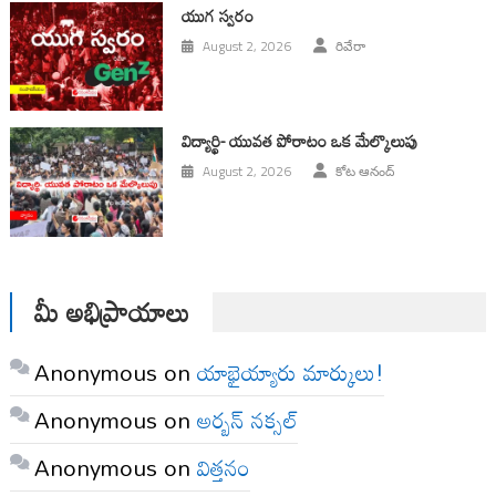
యుగ స్వ‌రం
August 2, 2026
రివేరా
విద్యార్థి- యువత పోరాటం ఒక మేల్కొలుపు
August 2, 2026
కోట ఆనంద్
మీ అభిప్రాయాలు
Anonymous
on
యాభైయ్యారు మార్కులు!
Anonymous
on
అర్బన్ నక్సల్
Anonymous
on
విత్తనం