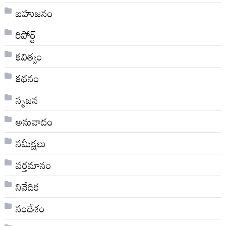
బహుజనం
రిపోర్ట్
కవిత్వం
కథనం
సృజన
అనువాదం
సమీక్షలు
వర్తమానం
నివేదిక
సందేశం