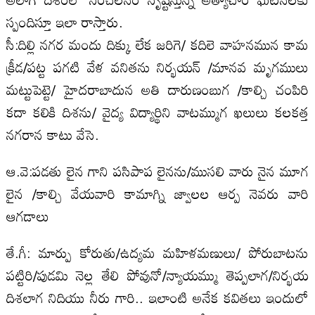
స్పందిస్తూ ఇలా రాస్తారు.
సీ:దిల్లి నగర మందు దిక్కు లేక జరిగె/ కదిలె వాహనమున కామ
క్రీడ/పట్ట పగటి వేళ వనితను నిర్భయన్‌ /మానవ మృగములు
మట్టుపెట్టె/ హైదరాబాదున అతి దారుణంబుగ /కాల్చి చంపిరి
కదా కలికి దిశను/ వైద్య విద్యార్థిని వాటమ్ముగ ఖలులు కలకత్త
నగరాన కాటు వేసె.
ఆ.వె:పడతు లైన గాని పసిపాప లైనను/ముసలి వారు నైన మూగ
లైన /కాల్చి వేయవారి కామాగ్ని జ్వాలల ఆర్ప నెవరు వారి
ఆగడాలు
తే.గీ: మార్పు కోరుతు/ఉద్యమ మహిళమణులు/ పోరుబాటను
పట్టిరి/పుడమి నెల్ల తేలి పోవునో/న్యాయమ్ము తెప్పలాగ/నిర్భయ
దిశలాగ నిదియు నీరు గారి.. ఇలాంటి అనేక కవితలు ఇందులో