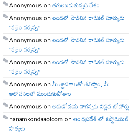
Anonymous
on
తగులబడుతున్నది దేశం
Anonymous
on
లందలో పొడిచిన రాడికల్ సూర్యుడు
“కర్రెం నర్సప్ప”
Anonymous
on
లందలో పొడిచిన రాడికల్ సూర్యుడు
“కర్రెం నర్సప్ప”
Anonymous
on
లందలో పొడిచిన రాడికల్ సూర్యుడు
“కర్రెం నర్సప్ప”
Anonymous
on
మీ జ్ఞాపకాలతో జీవిస్తాం, మీ
ఆలోచనలతో ముందుకుపోతాం
Anonymous
on
అరుణోదయ నాగన్నకు విప్లవ జోహార్లు
hanamkondaaolcom
on
ఆంధ్రప్రదేశ్ లో కష్టోడియల్
హత్యలు