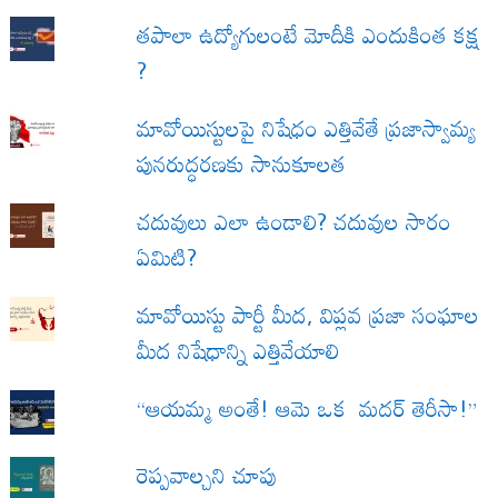
త‌పాలా ఉద్యోగులంటే మోదీకి ఎందుకింత కక్ష
?
మావోయిస్టులపై నిషేధం ఎత్తివేతే ప్రజాస్వామ్య
పునరుద్ధరణకు సానుకూలత
చదువులు ఎలా ఉండాలి? చదువుల సారం
ఏమిటి?
మావోయిస్టు పార్టీ మీద, విప్లవ ప్రజా సంఘాల
మీద నిషేధాన్ని ఎత్తివేయాలి
“ఆయమ్మ అంతే! ఆమె ఒక మదర్ తెరీసా!”
రెప్పవాల్చని చూపు