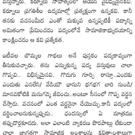
వస్తున్నారు. కర్నూలు సాహిత్యంలో ఆయన వైవిధ్యమైనకవి.
కర్నూలు ప్రగతిశీల ఉద్యమాల్లో ప్రత్యక్షంగా ఉన్నకవి. కానీ
తనకు వచనంమీద ఎంతో మక్కువ ఉన్నప్పటికీ పద్యాన్ని
అమితంగా ప్రేమించడం పద్యంలోనే సామాజికాభ్యుదయాన్ని
కాంక్షించడం ఆ కవి ప్రత్యేకత.
ఇటీవల బొమ్మల గాథలు అనే పుస్తకం పద్యకావ్యంగా
తీసుకువచ్చారు. తను ఎన్నుకున్న పద్య వస్తువులు చాలా
గొప్పవి.. విభిన్నమైనవి. గొడుగు గూర్చి రాస్తూ..ఎండకు
ఎండుతు ఎనలేని/ వేడియౌ భానుని భగభగ బారి నుండి/
మానవకోటికి మనుగడ్కె జీవించు..అంటూ సీసంలో గొప్ప వర్ణన
చేస్తాడు. వచనంలో ఎంత వర్ణనైనా చేయొచ్చు.కానీ పద్యంలో
వర్ణించాలనుకున్నప్పుడు.. ఛందస్సులో ఏ మాత్రము
తప్పుదొర్లకూడదు. అలా ఎలాంటి వ్యాకరణ పొరపాట్లు లేకుండా
చాలా జాగ్రత్తగా సామాజిక అంశాలను కవిత్వాంశాలుగా