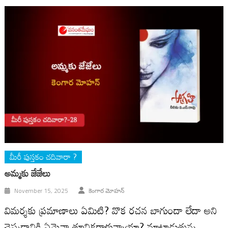
మీరీ పుస్తకం చదివారా ?
అమ్మ‌కు జేజేలు
November 15, 2025
కెంగార మోహన్
విమర్శకు ప్రమాణాలు ఏమిటి? వొక రచన బాగుందా లేదా అని
చెప్పడానికి ఏమైనా తూనికరాళ్లున్నాయా? మాట్లాడుతున్న