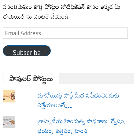
వసంతమేఘం కొత్త పోస్టుల నోటిఫికేషన్ కోసం ఇక్కడ మీ
ఈమెయిల్ ను ఎంటర్ చేయండి
Email
Address
Subscribe
పాపులర్ పోస్టులు
మావోయిస్టు పార్టీ మీద నిషేధంఎందుకు
ఎత్తేయాలంటే…
బ్రాహ్మణీయ హిందుత్వ సాధనాలు ద్వేషం,
భయం, పెత్తనం, హింస