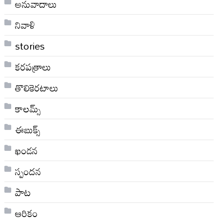
అనువాదాలు
నివాళి
stories
కరపత్రాలు
తొలికెరటాలు
కాలమ్స్
ఈబుక్స్
ఖండన
స్పందన
పాట
ఆర్థికం