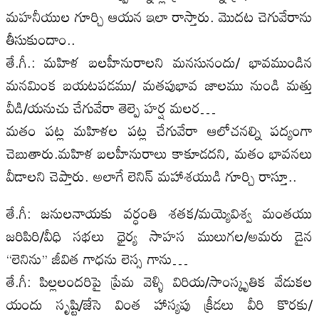
మహనీయుల గూర్చి ఆయన ఇలా రాస్తారు. మొదట చెగువేరాను
తీసుకుందాం..
తే.గీ.: మహిళ బలహీనురాలని మనసునందు/ భావముండిన
మనమింక బయటపడము/ మతపుభావ జాలము నుండి మత్తు
వీడి/యనుచు చేగువేరా తెల్పె హర్ష మలర…
మతం పట్ల మహిళల పట్ల చేగువేరా ఆలోచనల్ని పద్యంగా
చెబుతారు.మహిళ బలహీనురాలు కాకూడదని, మతం భావనలు
వీడాలని చెప్తారు. అలాగే లెనిన్‌ మహాశయుడి గూర్చి రాస్తూ..
తే.గీ: జనులనాయకు వర్ధంతి శతక/మయ్యెవిశ్వ మంతయు
జరిపిరి/వీధి సభలు ధైర్య సాహస ములుగల/అమరు డైన
‘‘లెనిను’’ జీవిత గాధను లెస్స గాను…
తే.గీ: పిల్లలందరిపై ప్రేమ వెళ్ళి విరియ/సాంస్కృతిక వేడుకల
యందు సృష్టి/జేసె వింత హాస్యపు క్రీడలు వీరి కొరకు/