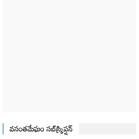
వసంతమేఘం సబ్‌స్క్రిప్షన్