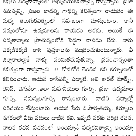
కవులు పద్యకావ్యాలతో అభ్యుదయకవిత్వాన్ని రాస్తున్నారు. ప్రజా
సమస్యల్ని, ప్రజల బాధల్ని గాథల్ని కవిత్వంగా రాయడం ఈ
మధ్య తెలుగుకవిత్వంలో సహజంగా చూస్తుంటాం. కానీ
పద్యంలోనూ ఉద్యమాలను రాయడం ఆరదు. అయితే ఈ
పద్యకావ్యాలు ప్రాచుర్యంలోకి పెద్దగా రావడం లేదు. వారు
ఎక్కడికక్కడే రాసి పుస్తకాలను ముద్రించుకుంటున్నారు. ఏ
జిల్లాకాజిల్లాకే వాళ్ళు పరిమితమవుతున్నా, ప్రపంచాన్నంతా
కవిత్వంగా రాస్తున్నారు. ఆ కోవలోకి చెందిన కవి కర్నూలులో
కనిపించారు. ఆయన రాసేవన్నీ పద్యాలే. అవి కారల్‌ మార్క్స్‌,
లెనిన్‌, చెగువేరా..ఇలా మహనీయుల గూర్చి, ప్రజా ఉద్యమాల
గూర్చి, సమస్యలగూర్చి రాస్తుంటారు. వాటిని పద్యాల్లో
పరిచయం చేస్తుంటారు. ఆయన పేరు డి.పార్వతయ్య. కర్నూలు
నగరంలో ఏడు పదులు దాటిన కవి. ఇప్పటి వరకు చరిత్ర రచన,
నాటక రచన వచనంలో అందిస్తూనే పద్యకవిత్వాన్ని అందిస్తూ