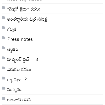
“మెట్రో జైలు” కథలు
అంతర్జాతీయ చిత్ర సమీక్ష
గల్పిక
Press notes
ఆర్ధికం
హస్బెండ్ స్టిచ్ – 3
ఎరుకల కథలు
క్యా చల్రా .?
సంస్మరణ
అలనాటి రచన