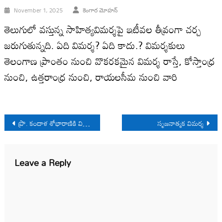
November 1, 2025
కెంగార మోహన్
తెలుగులో వస్తున్న సాహిత్యవిమర్శపై ఇటీవల తీవ్రంగా చర్చ
జరుగుతున్నది. ఏది విమర్శ? ఏది కాదు.? విమర్శకులు
తెలంగాణ ప్రాంతం నుంచి వొకరకమైన విమర్శ రాస్తే, కోస్తాంధ్ర
నుంచి, ఉత్తరాంధ్ర నుంచి, రాయలసీమ నుంచి వారి
Post
ప్రొ. కందాళ శోభారాణికి విరసం నివాళి
సృజనాత్మక విమర్శ
navigation
Leave a Reply