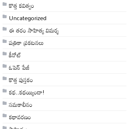
కొత్త కవిత్వం
Uncategorized
ఈ తరం సాహిత్య విమర్శ
పత్రికా ప్రకటనలు
కీనోట్
ఓపెన్ పేజీ
కొత్త పుస్తకం
కథ..కథయ్యిందా!
సమకాలీనం
కథావరణం