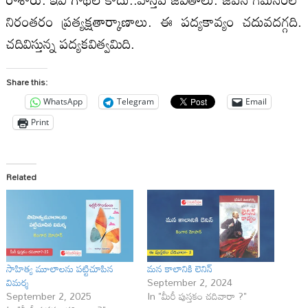
నిరంతరం ప్రత్యక్షతార్కాణాలు. ఈ పద్యకావ్యం చదువదగ్గది.
చదివిస్తున్న పద్యకవిత్వమిది.
Share this:
WhatsApp
Telegram
Email
Print
Related
సాహిత్య మూలాలను పట్టిచూపిన
మన కాలానికి లెనిన్
విమర్శ
September 2, 2024
September 2, 2025
In "మీరీ పుస్తకం చదివారా ?"