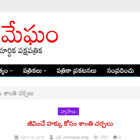
్యం
పత్రికలు
పత్రికా ప్రకటనలు
సంప్రదించు
ం శాంతి చర్చలు
వ్యాసాలు
జీవించే హక్కు కోసం శాంతి చర్చలు
1251
0
April 16, 2025
ఎన్. నారాయణ రావు