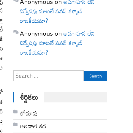
చి
Anonymous
on
అవగాహన లేని
ిన
విద్వేషపు మాటలే పవన్ కళ్యాణ్
లా
రాజకీయమా?
టే
Anonymous
on
అవగాహన లేని
కి
విద్వేషపు మాటలే పవన్ కళ్యాణ్
మి
రాజకీయమా?
 ఆ
 ఆ
Search
for:
తో
శీర్షికలు
యత
కి
లోచూపు
్ల
అల‌నాటి క‌థ‌
ను