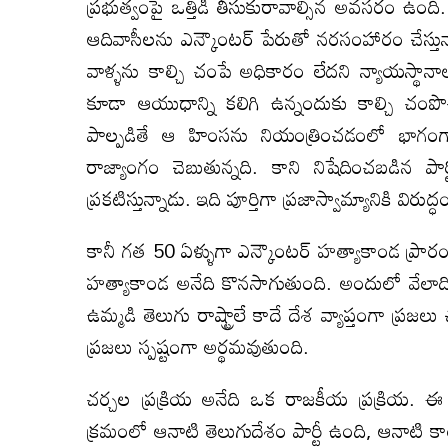
ప్రభుత్వంపై ఒత్తిడి తీసుకురావాల్సిన అవసరం ఉంది.
ఆదివాసీలను ఎన్కౌంటర్ పేరుతో నరసంహారం చేస్తున్
వాళ్ళను కాల్చి చంపే అధికారం లేదని న్యాయస్థానా
కూడా ఆయుధాన్ని కలిగి ఉన్నందుకు కాల్చి చంప
పాల్పడితే ఆ హింసను నియంత్రించడంలో భాగంగా
రాజ్యాంగం చెబుతున్నది. కాని నిషేదించబడిన ప
ప్రకటిస్తున్నాడు. ఇది పూర్తిగా ప్రజాస్వామ్యానికి విరుద్ధ
కానీ గత 50 ఏళ్ళుగా ఎన్కౌంటర్ హత్యాకాండ ప్రా
హత్యాకాండ అనేది కొనసాగుతుంది. అందులో వేలాది 
ఉమ్మడి తెలుగు రాష్ట్రాలే కాదే దేశ వ్యాప్తంగా ప
ప్రజలు స్పష్టంగా అర్థమవుతుంది.
చర్చల ప్రక్రియ అనేది ఒక రాజకీయ ప్రక్రియ.
క్రమంలో ఆనాటి తెలుగుదేశం పార్టీ ఉంది, ఆనాటి కా