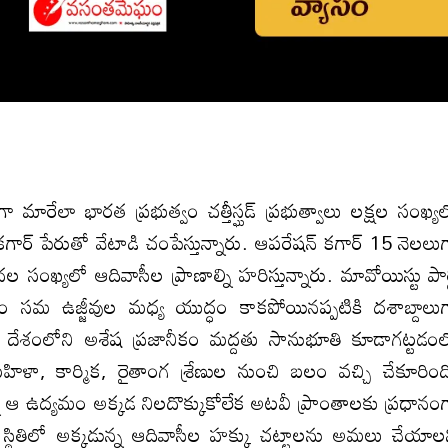
మారేలా భారత ప్రభుత్వం చత్తీస్ఘడ్ ప్రభుత్వాలు లక్షల సంఖ్య
్ పేరుతో వేటాడి చంపేస్తున్నారు. ఆపరేషన్ కగార్ 15 నెలలు
యలో ఆదివాసీల ప్రాణాల్ని హరిస్తున్నారు. మావోయిస్టు పార్
్ధం సమ ఉజ్జీవుల మధ్య యుద్ధం కాకపోయినప్పటికి దశాబ్దాలు
పథ్యంలో దేశంలోని అశేష ప్రజానీకం మద్దతు సానుభూతి కూడాగట్టడం
ిళా, కార్మిక, రైతాంగ శ్రేణుల నుంచి బలం వచ్చి చేకూరింద
్ని ఆ ఉద్యమం అక్కడ నిలదొక్కుకోలేక అటవీ ప్రాంతాలకు ప్రధానం
 స్థితిలో అక్కడున్న ఆదివాసీల హక్కు చట్టాలను అమలు చేయాల