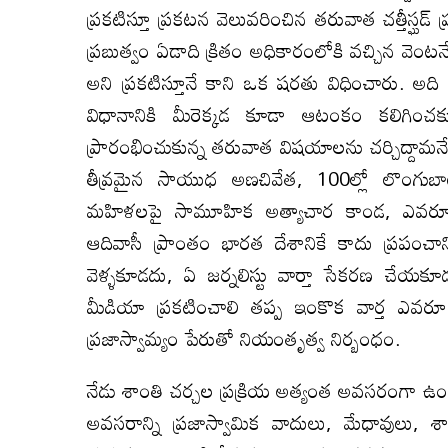
ప్రకటిస్తూ ప్రకటన వెలువరించిన తరువాత చత్తీస్ఘడ్ 
ప్రబుత్వం ఏడాది క్రితం అధికారంలోకి వచ్చిన వెం
అని ప్రకటిస్తూనే కాని ఒక షరతు విధించారు. అది
విధానానికి మీరెక్కడ కూడా ఆటంకం కలిగించక
ప్రారంభించుకున్న తరువాత విషయాలను చర్చిద్దామ
తీవ్రమైన సాయుధ అణచివేత, 100ల్లో లొంగుబా
మహిళలపై సామూహిక అత్యాచార కాండ, ఎవరూ 
ఆదివాసీ ప్రాంతం భారత దేశానికే కాదు ప్రపంచాన
వెళ్ళకూడదు, ఏ జర్నలిస్టు వార్తా సేకరణ చేయకూ
మీడియా ప్రకటించాలి తప్ప ఇంకొక వార్త ఎవరూ కూడ
ప్రజాస్వామ్యం పేరుతో నియంతృత్వ నిర్బంధం.
నేడు శాంతి చర్చల ప్రక్రియ అత్యంత అవసరంగా ఉ
అవసరాన్ని ప్రజాస్వామిక వాదులు, మేధావులు, శ