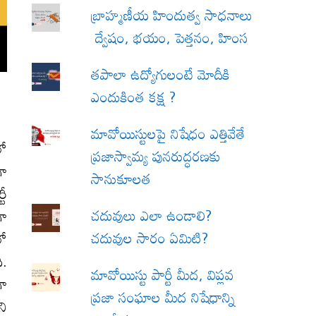
బ్రాహ్మణీయ హిందుత్వ సాధనాలు
ద్వేషం, భయం, పెత్తనం, హింస
త‌పాలా ఉద్యోగులంటే మోదీకి
ఎందుకింత కక్ష ?
మావోయిస్టులపై నిషేధం ఎత్తివేతే
లో
ప్రజాస్వామ్య పునరుద్ధరణకు
గా
సానుకూలత
టీ
చదువులు ఎలా ఉండాలి?
గా
చదువుల సారం ఏమిటి?
లో
ి.
మావోయిస్టు పార్టీ మీద, విప్లవ
గా
ప్రజా సంఘాల మీద నిషేధాన్ని
ని