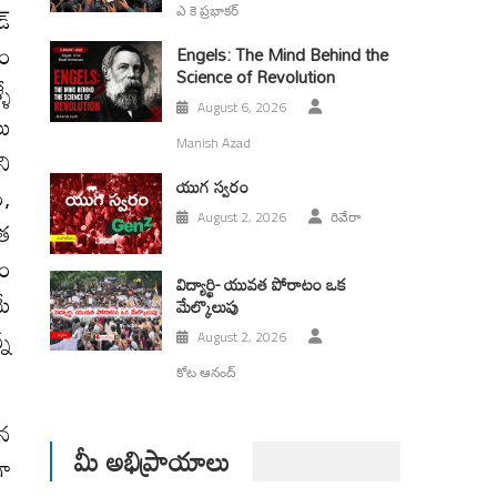
డ్
ఎ కె ప్రభాకర్
ధం
Engels: The Mind Behind the
Science of Revolution
ళే
August 6, 2026
లు
Manish Azad
ని
యుగ స్వ‌రం
ం,
August 2, 2026
రివేరా
రత
రం
విద్యార్థి- యువత పోరాటం ఒక
మే
మేల్కొలుపు
్న
August 2, 2026
కోట ఆనంద్
ిన
మీ అభిప్రాయాలు
గా