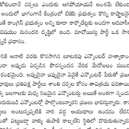
ీసుకోకుండానే చర్చలు ఎందుకు ఆగిపోయాయనే అంశమే లేకుం
దులో భాగంగానే కేంద్రంలో బిజెపి ప్రభుత్వం కొన్ని రాష్ట్రాలనై
కాంగ్రెస్ ప్రభుత్వం అన్ని కూడా కార్పొరేట్లకు అండగా ఆదివాస
్న విషయం మనందరి దృష్టిలో ఉంది. మావోయిస్తు పార్టీ ఒక సా
నదే ప్రధానం.
డానికి ఆనాటి వరకు కొనసాగిన బూటకపు ఎన్కౌంటర్ హత్యాకా
కాకుండా అప్పుడు ఏర్పడిన పౌరస్పందన వేదిక మేదోబలం ముం
ారంభమైంది. అప్పుడైనా ఇప్పుడైనా ఏవైతే ఎన్కౌంటర్ పేరుతో ప్ర
ేధావులు ప్రతిపక్ష పార్టీలు శాంతి చర్చల కోసం తాపత్రయ పడతాయ
త్వ బలగాలకు మధ్య నిజమైన ఎన్కౌంటర్లు అయితే అంతగా స్పం
డి ఎన్కౌంటర్లో పాల్గొంటున్నారని ప్రజలు భావిస్తున్నారు. కా
్టులు అంటున్నప్పటికి వారి వద్ద ఆయుధాలు ఉండడం లేదన
పట్టుబడ్డా వాళ్ళు తుపాకి కాల్చలేని స్థితిలో దొరుకుతున్నార