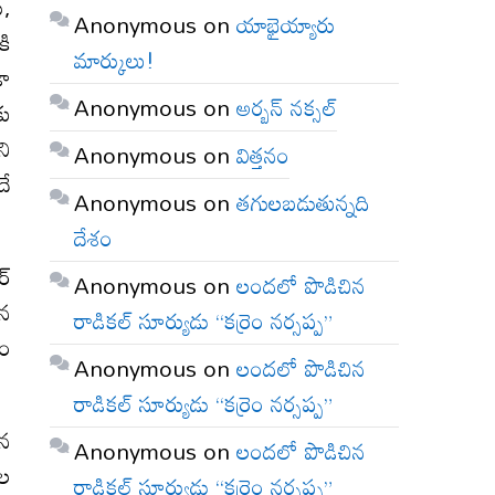
ు,
Anonymous
on
యాభైయ్యారు
కి
మార్కులు!
డా
Anonymous
on
అర్బన్ నక్సల్
కు
ని
Anonymous
on
విత్తనం
దే
Anonymous
on
తగులబడుతున్నది
దేశం
ర్
Anonymous
on
లందలో పొడిచిన
మన
రాడికల్ సూర్యుడు “కర్రెం నర్సప్ప”
యం
Anonymous
on
లందలో పొడిచిన
రాడికల్ సూర్యుడు “కర్రెం నర్సప్ప”
ిన
Anonymous
on
లందలో పొడిచిన
చల
రాడికల్ సూర్యుడు “కర్రెం నర్సప్ప”