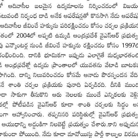
తో ఆదివాసీల బలమైన ఉద్యమాలను నిర్మించడంలో విజ
టువంటి నిర్బంధ దాడి అనేక ఆపరేషన్లతో కొనసాగి నేడు ఆపరేష
 ఆదివాసీల జీవించే హక్కును పరిరక్షించడం కోసం చర్చల ప్రక్రియ
. గతంలో 2004లో అప్పటి ఉమ్మడి ఆంద్రప్రదేశ్ వైఎస్ఆర్ ప్రభుత్
ు ఎన్కౌంటర్ల నుండి జీవించే హక్కును రక్షించడం కోసం 1997
రంభించింది. దానికి భూమికగా ఇప్పుడు ఎలాగైతే మధ్యభారతం
ి ఆంధ్రప్రదేశ్లో ఉద్యమ ప్రాంతాలలో యువతను వేటాడి బూటక
సాగింది. దాన్ని నిలువరించడం కోసమే ఆనాడు పౌరస్పందన వేద
శాంతి చర్చల ప్రక్రియకు పునాది ఏర్పడిరది. దీనికి ముం
ా సాకుగా తీసుకొని ఆరు నెలలకు ముందే ఎన్నికలకు వెళ్ల
నికల్లో పోటీపడిన వైఎస్ఆర్ కూడా శాంతి చర్చలకు సిద్ధం అ
ంగా ఆహ్వానించారు. తప్పనిసరి పరిస్థితుల్లో వైఎస్ఆర్ ప్రభుత్
ఆయుధాన్ని అడ్డంకిగా నిలబెట్టే ప్రయత్నం చేశారు.కాని అప్పుడున
ండా పోయింది. నేడు కూడా మావోయిస్టు పార్టీ కాల్పుల విర