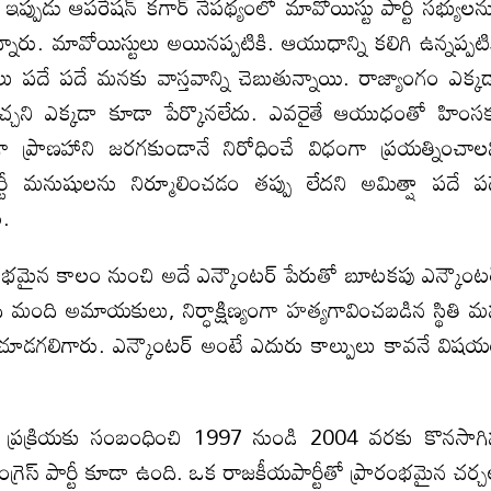
 ఇప్పుడు ఆపరేషన్ కగార్ నేపథ్యంలో మావోయిస్టు పార్టీ సభ్యులన
నారు. మావోయిస్టులు అయినప్పటికి. ఆయుధాన్ని కలిగి ఉన్నప్పటి
లు పదే పదే మనకు వాస్తవాన్ని చెబుతున్నాయి. రాజ్యాంగం ఎక్క
ొచ్చని ఎక్కడా కూడా పేర్కొనలేదు. ఎవరైతే ఆయుధంతో హింస
 ప్రాణహాని జరగకుండానే నిరోధించే విధంగా ప్రయత్నించాల
ార్టీ మనుషులను నిర్మూలించడం తప్పు లేదని అమిత్షా పదే ప
ం.
రంభమైన కాలం నుంచి అదే ఎన్కౌంటర్ పేరుతో బూటకపు ఎన్కౌంట
మంది అమాయకులు, నిర్ధాక్షిణ్యంగా హత్యగావించబడిన స్థితి 
్రజలు చూడగలిగారు. ఎన్కౌంటర్ అంటే ఎదురు కాల్పులు కావనే విష
 ఈ ప్రక్రియకు సంబంధించి 1997 నుండి 2004 వరకు కొనసాగ
ంగ్రెస్ పార్టీ కూడా ఉంది. ఒక రాజకీయపార్టీతో ప్రారంభమైన చర్