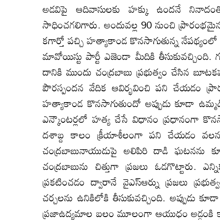
అడవిపై ఆదివాసులకు హక్కు ఉందనే నినాదం
సాధించగలిగారు. అందువల్ల 90 నుంచి ప్రారంభమైన
కగార్తో పచ్చి హత్యాకాండ కొనసాగుతున్న నేపథ్యంలో
మావోయిస్టు పార్టీ ఎజెండా మీదికి తీసుకువచ్చింది
దానికి ముందు చంద్రబాబు ప్రభుత్వం చేసిన బూటకప
పౌరస్పందన వేదిక ఆవిర్భవించి పని చేయడం ప్రా
హత్యాకాండ కొనసాగుతుందో అప్పుడు కూడా ఉమ్మడ
ఎన్కౌంటర్లలో హత్య చేసే విధానం ప్రధానంగా కొన
దశాబ్ద కాలం క్రీయాశీలంగా పని చేయడం వలననే 
చంద్రబాబునాయుడుపై అలిపిరి దాడి ఘటనను కూడ
చంద్రబాబును చిత్తుగా ప్రజలు ఓడగొట్టారు. ఎన్
ప్రకటించడం ద్వారానే వైఎస్ఆర్ను ప్రజలు ప్రభుత్వ
చర్చలను ఉనికిలోకి తీసుకువచ్చింది. అప్పుడు కూడా 
ప్రజాఉద్యమాల బలం మూలంగా ఆయుధం అడ్డంకి కాకు