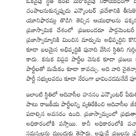
ఒకవైపు స్థితి ఉంటే మరొకవైపు నిరాయుధంగా దొ
చంపాలనుకున్నప్పుడు ఎన్కౌంటర్ ప్రదేశానికి తీసుకె
యూనిఫారమ్లు తొడిగి తెచ్చిన ఆయుధాలను పక్కన పెట
ప్రజాస్వామిక దేశంలో ప్రజలందరూ పార్లమెంటరీ
ప్రజాస్వామ్యానికి మించిన మార్పును అభివృద్దిని క
కూడా బలమైన అభివృద్ధికి పునాది వేసిన స్థితిని
కాదు. కనుక విప్లవ పార్టీల వెనుక కూడా ప్రజలు
పార్టీలతో మమేకం కూడా కావచ్చు. అది వారి చైతన్
పార్టీ సభ్యులవడం కూడా నేరంగా భావించడమనేదే పూర
ఇలాంటి స్థితిలో ఆదివాసీల హననం ఎన్కౌంటర్ పేరు
పాటు రాజకీయ పార్టీలన్ని వ్యతిరేకించి ఆదివాసీల జ
పడాల్సిన అవసరం ఉంది. ప్రజాస్వామ్యంలో ప్రభుత్
అధికారంలోకి వస్తాయి. కానీ అధికారంలోకి వచ్చా
సమస్యలను ముందుకు తెస్తారు. అప్పుడే ప్రజలను 