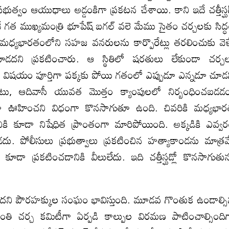
ప్రభుత్వం ఆయుధాలు అడ్డంకిగా ప్రకటన చేశాయి. కాని ఇదే చత్తీస్ఘ
టనే గత ముఖ్యమంత్రి భూపేష్ బగల్ వలె మేము సైతం చర్చలకు సిద్
 మధ్యభారతంలోని సహజ వనరులను కార్పొరేట్లు తరలించుకు వెళ్
ూడదని ప్రకటించారు. ఆ స్థితిలో షరతులు లేకుండా చర్చ
నే విషయం పూర్తిగా పక్కకు పోయి గతంలో ఎప్పుడూ ఎన్నడూ చూడ
టు, ఆదివాసీ యువత మొత్తం క్యాంపులలో నిర్బంధించబడడ
ఊహించని విధంగా కొనసాగుతూ ఉంది. చివరికి మధ్యభా
ికి కూడా నిషేధిత ప్రాంతంగా మారిపోయింది. అక్కడికి ఎవ్వ
డదు. పోలీసులు ప్రభుత్వాలు ప్రకటించిన హత్యాకాండను మాత్ర
ా ప్రకటించడానికి వీలులేదు. ఇది చత్తీస్ఘడ్లో కొనసాగుతున
ందని పౌరహక్కుల సంఘం భావిస్తుంది. మూడవ గొంతుక ఉండాల్స
ాంతి చర్చ కమిటీగా ఏర్పడి కాల్పుల విరమణ పాటించాల్సింది