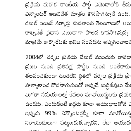
ప్రక్రియ మరొక రాజకీయ పార్టీ ఎజెండాలోకి త
ఎన్కౌంటర్ అణచివేత మాత్రం కొనసాగిస్తూనే ఉంది. అం
డబుల్ ఇంజన్ సర్కార్లు మనలాంటి తెలంగాణలో అయితే 
కాల్చివేతే ప్రధాన ఎజెండాగా పాలన కొనసాగిస్తున
మాత్రమే.కార్పొరేట్లకు ఖనిజ సంపదను అప్పగించాలన్
2004లో చర్చల ప్రక్రియ టేబుల్ ముందుకు రావ
ప్రజల నుండి ప్రతిపక్ష పార్టీల నుండి అంతే
తలవంచకుండా ఉండలేని స్థితిలో చర్చల ప్రక్రియ ప్ర
హత్యాకాండ కొనసాగుతుందో అప్పుడే బుద్ధిజీవులు మ
మిగతా సమయాలల్లో కేవలం మావోయిస్టులకు ప్రభు
ఉండదు. ఎందుకంటే ఇద్దరు కూడా ఆయుధాలతోనే ఎదురుబ
ఇప్పుడు 99% ఎన్కౌంటర్లన్నీ కూడా మావోయిస
నిరాయుధులుగా పట్టుబడుతున్నారని, లేదా ఆయుధంతో 