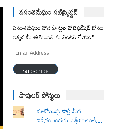
వసంతమేఘం సబ్‌స్క్రిప్షన్
వసంతమేఘం కొత్త పోస్టుల నోటిఫికేషన్ కోసం
ఇక్కడ మీ ఈమెయిల్ ను ఎంటర్ చేయండి
Email
Address
Subscribe
పాపులర్ పోస్టులు
మావోయిస్టు పార్టీ మీద
నిషేధంఎందుకు ఎత్తేయాలంటే…