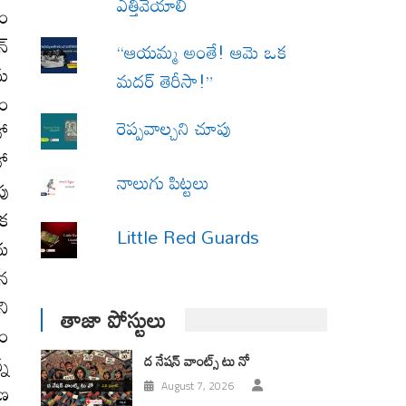
ఎత్తివేయాలి
యం
న్
“ఆయమ్మ అంతే! ఆమె ఒక
ను
మదర్ తెరీసా!”
వం
రెప్పవాల్చని చూపు
లో
లో
నాలుగు పిట్టలు
పు
ిక
Little Red Guards
దు
ిన
ని
తాజా పోస్టులు
వం
్న
ద నేషన్ వాంట్స్ టు నో
మణ
August 7, 2026