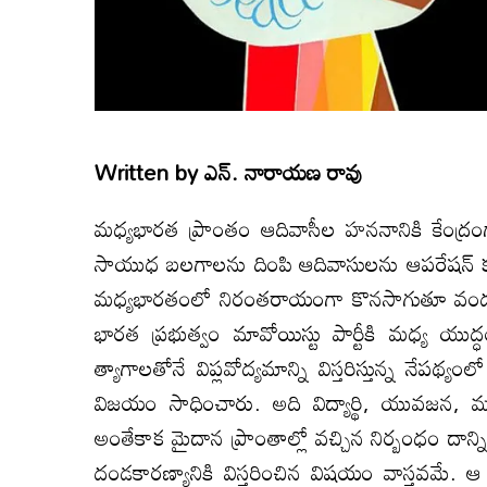
Written by
ఎన్. నారాయణ రావు
మధ్యభారత ప్రాంతం ఆదివాసీల హననానికి కేంద్రంగా 
సాయుధ బలగాలను దింపి ఆదివాసులను ఆపరేషన్ కగార
మధ్యభారతంలో నిరంతరాయంగా కొనసాగుతూ వందల సంఖ్
భారత ప్రభుత్వం మావోయిస్టు పార్టీకి మధ్య యుద
త్యాగాలతోనే విప్లవోద్యమాన్ని విస్తరిస్తున్న నే
విజయం సాధించారు. అది విద్యార్థి, యువజన, మహ
అంతేకాక మైదాన ప్రాంతాల్లో వచ్చిన నిర్బంధం దాన
దండకారణ్యానికి విస్తరించిన విషయం వాస్తవమే. ఆ