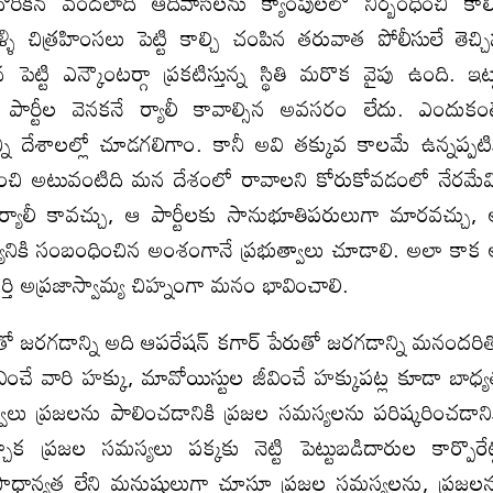
రికిన వందలాది ఆదివాసీలను క్యాంపులలో నిర్బంధించి కాల్
ళ్ళి చిత్రహింసలు పెట్టి కాల్చి చంపిన తరువాత పోలీసులే తెచ్చ
్టి ఎన్కౌంటర్గా ప్రకటిస్తున్న స్థితి మరొక వైపు ఉంది. ఇట్
 పార్టీల వెనకనే ర్యాలీ కావాల్సిన అవసరం లేదు. ఎందుకం
ొన్ని దేశాలల్లో చూడగలిగాం. కానీ అవి తక్కువ కాలమే ఉన్నప్పటి
 గుర్తించి అటువంటిది మన దేశంలో రావాలని కోరుకోవడంలో నేరమే
 ర్యాలీ కావచ్చు, ఆ పార్టీలకు సానుభూతిపరులుగా మారవచ్చు,
యానికి సంబంధించిన అంశంగానే ప్రభుత్వాలు చూడాలి. అలా కాక
్తి అప్రజాస్వామ్య చిహ్నంగా మనం భావించాలి.
తో జరగడాన్ని అది ఆపరేషన్ కగార్ పేరుతో జరగడాన్ని మనందరి
ీవించే వారి హక్కు, మావోయిస్టుల జీవించే హక్కుపట్ల కూడా బాధ్
వాలు ప్రజలను పాలించడానికి ప్రజల సమస్యలను పరిష్కరించడాని
క ప్రజల సమస్యలు పక్కకు నెట్టి పెట్టుబడిదారుల కార్పొరేట
ప్రాధాన్యత లేని మనుషులుగా చూస్తూ ప్రజల సమస్యలను, ప్రజల