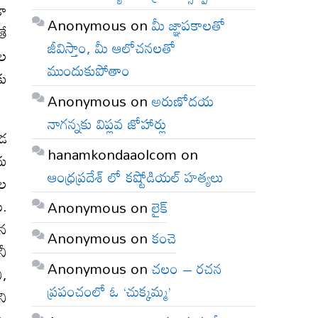
డా
Anonymous
on
మీ జ్ఞాపకాలతో
తే
జీవిస్తాం, మీ ఆలోచనలతో
ీల
ముందుకుపోతాం
కు
Anonymous
on
అరుణోదయ
నాగన్నకు విప్లవ జోహార్లు
ండ
hanamkondaaolcom
on
దు
ఆంధ్రప్రదేశ్ లో కష్టోడియల్ హత్యలు
జల
ి.
Anonymous
on
లైక్
దన
Anonymous
on
కంచె
నీ
Anonymous
on
చలం – రచన
ి,
ప్రపంచంలో ఓ ‘చుక్కమ్మ’
ని