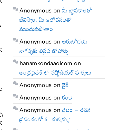
నీ
Anonymous
on
మీ జ్ఞాపకాలతో
జీవిస్తాం, మీ ఆలోచనలతో
య.
ముందుకుపోతాం
Anonymous
on
అరుణోదయ
ని
నాగన్నకు విప్లవ జోహార్లు
hanamkondaaolcom
on
ఆంధ్రప్రదేశ్ లో కష్టోడియల్ హత్యలు
Anonymous
on
లైక్
ంట
Anonymous
on
కంచె
Anonymous
on
చలం – రచన
నా
ప్రపంచంలో ఓ ‘చుక్కమ్మ’
ని