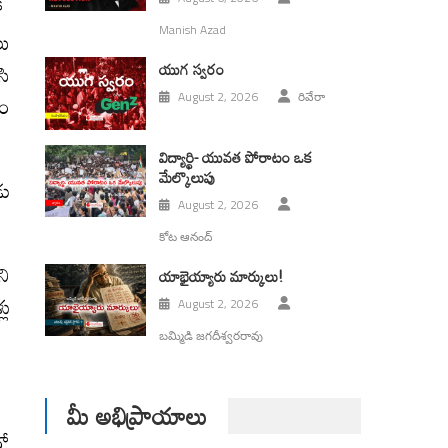
లో
Manish Azad
లు
సి
యుగ స్వ‌రం
తం
August 2, 2026
రివేరా
విద్యార్థి- యువత పోరాటం ఒక
మేల్కొలుపు
డు
August 2, 2026
కోట ఆనంద్
ని
యాభైయ్యారు మార్కులు!
లు
August 2, 2026
బమ్మిడి జగదీశ్వరరావు
మీ అభిప్రాయాలు
లో