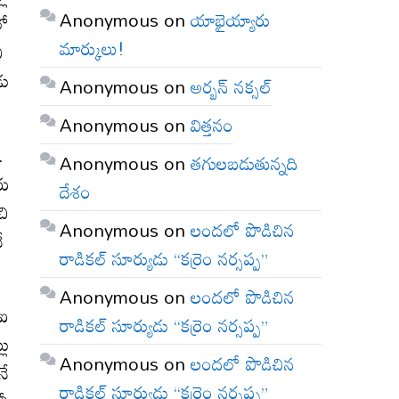
Anonymous
on
యాభైయ్యారు
లో
మార్కులు!
ని
డు
Anonymous
on
అర్బన్ నక్సల్
Anonymous
on
విత్తనం
ు.
Anonymous
on
తగులబడుతున్నది
ాయ
దేశం
చి
Anonymous
on
లందలో పొడిచిన
నే
రాడికల్ సూర్యుడు “కర్రెం నర్సప్ప”
Anonymous
on
లందలో పొడిచిన
్ఐ
రాడికల్ సూర్యుడు “కర్రెం నర్సప్ప”
లు
Anonymous
on
లందలో పొడిచిన
నే
రాడికల్ సూర్యుడు “కర్రెం నర్సప్ప”