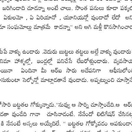
 జరిగిండాది చూడన్నా అంటే చాలు. సొంత పనులు కూడా పక్క
ఎవుడో, ఏకులమో , ఏ ఏరియానో , యూనియన్లో వుండాడో లేదో అ
ా సంఘమోల్లు మాత్రమే కాదన్నా” అని ఆగి మళ్లీ కొనసాగించా
ే వాళ్ళు ఉండారు .వెదురు బుట్టలు తట్టలు అల్లే వాళ్ళు వుండార
ినిమా హాళ్ళల్లో, ఇండ్లల్లో పనిచేసే లేబరోళ్లుండారు. వ్యవస
డారు.అయినా ఏందినా మీ ఆర్ఐ సారు అదేపనిగా ఆఫీసులోం
కుంటా సెల్ఫోన్లో మాట్లాడతానే వుండాడు. అప్పట్నుంచి చూస్తా
 బట్టతల గోక్కున్నాడు.”నువ్వు ఆ సార్ని చూస్తాండేది.ఆ ఆర
తా వుండేది గానా చూసినాడంటే. నేనేందో లిటిగేషన్ చేసినట్
ర్ కి నేనంటే అస్సలు అయ్యేదిలే. ” బట్టతల గోక్కోవడం ఆపకుండా