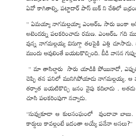
ఏవో కాగితాల్ని, పట్టాదార్ పాస్ బుక్ ని చేతిలో బధ్
” ఏమయ్యా నాగమల్లయ్యా ఎంఆర్ఒ సారు ఇంకా ఆఫీసుక
అటెండర్ను పలకరించాడు రమణ. ఎంఆర్ఒ గది ముందు
వున్న నాగమల్లయ్య విసుగ్గా తలపైకి ఎత్తి చూసా
ముందు ఆవులింతే బయటకొచ్చింది. బీడి వాసన గుప్ప
” మా తాసిల్దారు సారు యాడికి పోయినాడో, ఎప్ప
చెప్పి తన పనిలో మునిగిపోయాడు నాగమల్లయ్య. ఆ 
తర్వాత బయటికొచ్చి జనం వైపు కదిలాడు . అతడు
చూసి పలకరింపుగా నవ్వాడు.
“నువ్వుకూడా ఆ కులసంఘంలో వుండావా బాబు. చాన
కార్డులు కావల్లంటే ఇదంతా అయ్యే పనేనా అసలు?”