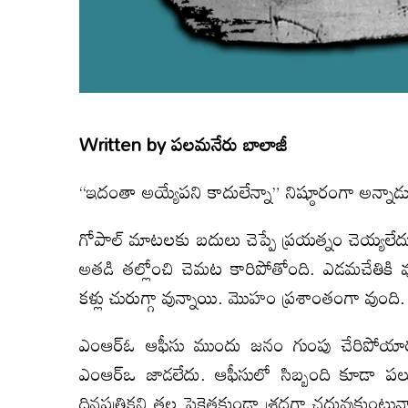
Written by
పలమనేరు బాలాజీ
“ఇదంతా అయ్యేపని కాదులేన్నా” నిష్ఠూరంగా అన్నాడ
గోపాల్ మాటలకు బదులు చెప్పే ప్రయత్నం చెయ్యలేద
అతడి తల్లోంచి చెమట కారిపోతోంది. ఎడమచేతికి వున్
కళ్లు చురుగ్గా వున్నాయి. మొహం ప్రశాంతంగా వుంది.
ఎంఆర్ఓ ఆఫీసు ముందు జనం గుంపు చేరిపోయా
ఎంఆర్ఒ జాడలేదు. ఆఫీసులో సిబ్బంది కూడా పలుచగ
దినపత్రికని తల పైకెత్తకుండా శ్రద్ధగా చదువుకు