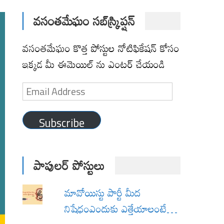
వసంతమేఘం సబ్‌స్క్రిప్షన్
వసంతమేఘం కొత్త పోస్టుల నోటిఫికేషన్ కోసం
ఇక్కడ మీ ఈమెయిల్ ను ఎంటర్ చేయండి
Email
Address
Subscribe
పాపులర్ పోస్టులు
మావోయిస్టు పార్టీ మీద
నిషేధంఎందుకు ఎత్తేయాలంటే…