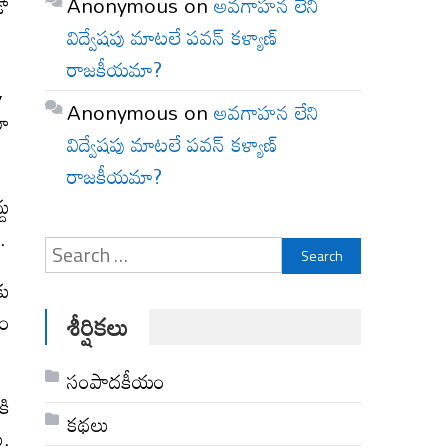
Anonymous
on
అవగాహన లేని
డో
విద్వేషపు మాటలే పవన్ కళ్యాణ్
రాజకీయమా?
 ,
Anonymous
on
అవగాహన లేని
రూ
విద్వేషపు మాటలే పవన్ కళ్యాణ్
రాజకీయమా?
దు
.
Search
for:
కు
డం
శీర్షికలు
సంపాదకీయం
కి
కథలు
ు.