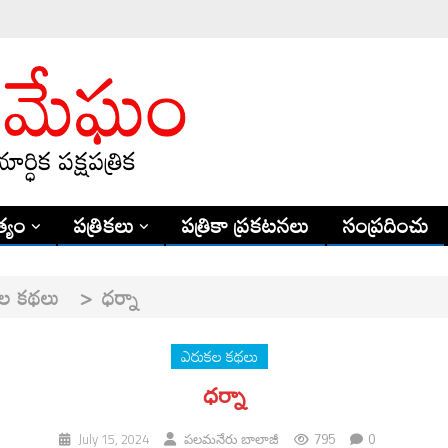
్యం
పత్రికలు
పత్రికా ప్రకటనలు
సంప్రదించు
ల కథలు
>
ధర్నా
ఎరుకల కథలు
ధర్నా
795
0
July 15, 2024
పలమనేరు బాలాజీ