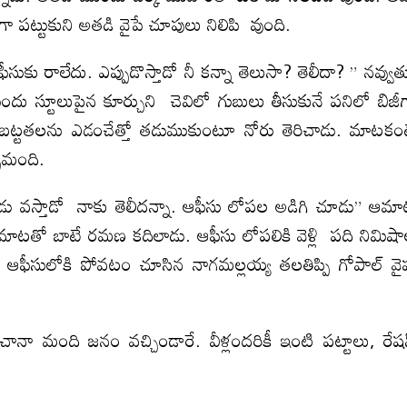
రంగా పట్టుకుని అతడి వైపే చూపులు నిలిపి వుంది.
ు రాలేదు. ఎప్పుడొస్తాడో నీ కన్నా తెలుసా? తెలీదా? ” నవ్వు
 స్టూలుపైన కూర్చుని చెవిలో గుబులు తీసుకునే పనిలో బిజీ
డు. బట్టతలను ఎడంచేత్తో తడుముకుంటూ నోరు తెరిచాడు. మాటకం
ుమంది.
ుడు వస్తాడో నాకు తెలీదన్నా. ఆఫీసు లోపల అడిగి చూడు” ఆమ
మాటతో బాటే రమణ కదిలాడు. ఆఫీసు లోపలికి వెళ్లి పది నిమిష
 ఆఫీసులోకి పోవటం చూసిన నాగమల్లయ్య తలతిప్పి గోపాల్ వై
ా మంది జనం వచ్చిండారే. వీళ్లందరికీ ఇంటి పట్టాలు, రేష