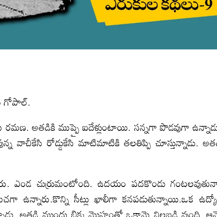
ు గోపాల్.
ు రమణ. అతడికి ముప్పై ఐదేళ్లుంటాయి. సన్నగా పొడవుగా ఉన్నాడ
న వాచీకేసి రోడ్డుకేసి మాటిమాటికి తలతిప్పి చూస్తున్నాడు. అత
రు. ఎండ చుర్రుమంటోంది. ఉదయం పదకొండు గంటలవుతున్
ా ఉన్నారు.కొన్ని సీట్లు ఖాలీగా కనపడుతున్నాయి.ఒక ఉద్యో
ంటున్నాడు. అతడి ముందు బిక్క మొహంతో ఒకామె నిలబడి వుంది. ఆ