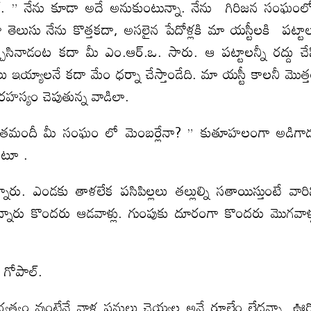
ాల్. ” నేను కూడా అదే అనుకుంటున్నా. నేను గిరిజన సంఘం
ా తెలుసు నేను కొత్తకదా, అసలైన పేదోళ్లకి మా యస్టీలకి పట్టా
్చేసినాడంట కదా మీ ఎం.ఆర్.ఒ. సారు. ఆ పట్టాలన్నీ రద్దు చే
ాలు ఇయ్యాలనే కదా మేం ధర్నా చేస్తాండేది. మా యస్టీ కాలనీ మొత్
ి రహస్యం చెపుతున్న వాడిలా.
ఇంతమందీ మీ సంఘం లో మెంబర్లేనా? ” కుతూహలంగా అడిగా
ుంటూ .
. ఎండకు తాళలేక పసిపిల్లలు తల్లుల్ని సతాయిస్తుంటే వారి
న్నారు కొందరు ఆడవాళ్లు. గుంపుకు దూరంగా కొందరు మొగవాళ్
 గోపాల్.
్వం వుంటేనే వాళ్ల పనులు చెయ్యల్ల అనే రూలేం లేదన్నా. ఊర్