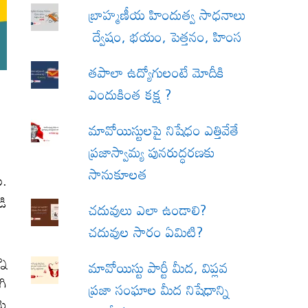
బ్రాహ్మణీయ హిందుత్వ సాధనాలు
ద్వేషం, భయం, పెత్తనం, హింస
త‌పాలా ఉద్యోగులంటే మోదీకి
ఎందుకింత కక్ష ?
మావోయిస్టులపై నిషేధం ఎత్తివేతే
ప్రజాస్వామ్య పునరుద్ధరణకు
సానుకూలత
ు.
డి
చదువులు ఎలా ఉండాలి?
చదువుల సారం ఏమిటి?
నా
మావోయిస్టు పార్టీ మీద, విప్లవ
గి
ప్రజా సంఘాల మీద నిషేధాన్ని
మె