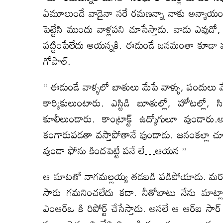
ఏమూలుండే వాడైనా సరే రమణన్నా నాకు అన్యాయం
పెట్టేసి ముందు వాళ్లపని చూసేస్తాడు. వాడు 
పట్టింపేలేదు ఆయన్నకి. ఈడుండే జనమంతా కూడా మ
గోపాల్.
“ ఈడుండే వాళ్ళలో బాతులు మేపే వాళ్ళు, పందులు మేప
కార్మికులుంటారు. ఎస్టిడి బూతుల్లో, హోటల్లో, స
కూలీలుండారు. కాంట్రాక్ట్ ఉద్యోగులూ వుం
కంగారుపడతా వస్తాపోతానే వుండాడు. జనంకల్లా చూసు
వుండా ఫోను కిందపెట్టే పనే లే…ఆయన ”
ఆ మాటతో నాగమల్లయ్య తడబడి పడిపోయాడు. మరోసారి
సారు గమనించలేదు కదా. నీతోబాటు నేను మాట్లాడ
ఎంఆర్ఒ కి రిపోర్ట్ చేసేస్తాడు. అసలే ఆ ఆర్ఐ సా