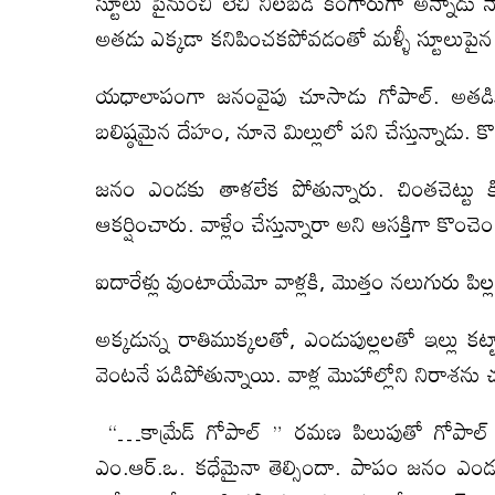
స్టూలు పైనుంచి లేచి నిలబడి కంగారుగా అన్నాడ
అతడు ఎక్కడా కనిపించకపోవడంతో మళ్ళీ స్టూలుపైన కూ
యధాలాపంగా జనంవైపు చూసాడు గోపాల్. అతడికి 
బలిష్ఠమైన దేహం, నూనె మిల్లులో పని చేస్తున్నాడు. కొత్
జనం ఎండకు తాళలేక పోతున్నారు. చింతచెట్టు కిం
ఆకర్షించారు. వాళ్లేం చేస్తున్నారా అని ఆసక్తిగా కొం
ఐదారేళ్లు వుంటాయేమో వాళ్లకి, మొత్తం నలుగురు పిల్ల
అక్కడున్న రాతిముక్కలతో, ఎండుపుల్లలతో ఇల్లు కట్టా
వెంటనే పడిపోతున్నాయి. వాళ్ల మొహాల్లోని నిరాశను 
“…కామ్రేడ్ గోపాల్ ” రమణ పిలుపుతో గోపాల్ 
ఎం.ఆర్.ఒ. కధేమైనా తెల్సిందా. పాపం జనం ఎండక