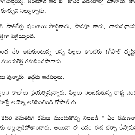
ు నాగమల్లయ్య. అంటూనే ఆర్ ఐ కోసం పరిసరాల్లో చూసాడు. కా
ర్చుని నిట్టూర్చాడు.
పాతికేళ్లు వుంటాయి.పొట్టికాదు, పొడవూ కాదు, చామనఛా
తగా పెళ్లయ్యింది.
ద చేరి ఆడుకుంటున్న చిన్న పిల్లలు కొందరు గోపాల్ దృష్టి
చెం ముందుకెళ్లి గమనించసాగాడు.
లు వున్నారు. ఇద్దరు ఆడపిల్లలు.
లని కాబోలు ప్రయత్నిస్తున్నారు. పిల్లలు నిలబెడుతున్న రాళ్లు వె
చూస్తే అయ్యో అనిపించింది గోపాల్ కు .
కదిలి వెనుతిరిగి రమణ ముందుకొచ్చి నిలబడి ” ఏం రమణన్
ు అల్లల్లాడిపోతాండారు. అయినా ఈ దినం ఈడ ధర్నా చేస్తామ