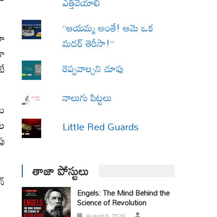
ఎత్తివేయాలి
“ఆయమ్మ అంతే! ఆమె ఒక
తూ
మదర్ తెరీసా!”
గా
రెప్పవాల్చని చూపు
టే
నాలుగు పిట్టలు
ాట
ాల
Little Red Guards
పు
తాజా పోస్టులు
న్
Engels: The Mind Behind the
Science of Revolution
August 6, 2026