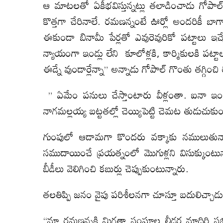
ఆ మాటలతో ఏకీభవిస్తున్నట్లు తలాడించాడు గోప
కొత్తగా చేరినాలే. రమణన్నంటే ఊర్లో అందరికీ బాగ
ఈకుండా బినామీ పేర్లతో ఎవురెవురికో పట్టాలు ఇచ
న్యాయంగా ఇండ్లు లేని కూలోళ్లకి, కార్మికులకి పట్ట
ఈడ్నే వుండార్లేన్నా” అన్నాడు గోపాల్ గొంతు తగ్గించ
” ఏమేం పనులు చేస్తాంటారు వీళ్లంతా. ఐనా 
నాగమల్లయ్య బట్టతల్లో చెయ్యిపెట్టి చెమట తుడుచుక
గుంపులో ఆడామగా కొందరు వక్కాకు నములుతున్నారు
సముదాయించే ప్రయత్నంలో మొగుళ్లని విసుక్కుంటు
బీడీలు వెలిగించి కబుర్లు చెప్పుకుంటున్నారు.
తలతిప్పి జనం వైపు పరిశీలనగా చూస్తూ బదులిచ్చాడు
“మా రమణన్నకి మిగతా సంఘాల లీడర్ల మాదిరి సభ్యత