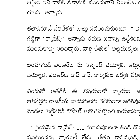
ఆర్జీలు ఇచ్చేదానికి వస్తామని ముందుగానే ఎంఆర్ఒ 
చూడు” అన్నాడు.
తలాడిస్తూనే చేతివేళ్లతో జుట్టు సవరించుకుంటూ “ 
గట్టిగా “కామ్రేడ్స్” అన్నాడు రమణ జనాన్ని ఉద్ద
ముందుకొచ్చి నిలబడ్డారు. వాళ్ల చేతుల్లో అట్టముక్క
లంచగొండి ఎంఆర్ఒ ను సస్పెండ్ చెయ్యాలి. అర్హులకే 
చెయ్యాలి. ఎంఆర్ఒ డౌన్ డౌన్. కార్మికుల ఐక్యత వర్ధ
ఎందుకో అతడికి ఈ విషయంలో న్యాయం జరుగు
ఆఫీసర్లకు,రాజకీయ నాయకులకు తెలీకుండా జరిగివ
మొదలు పెట్టేసరికి గోపాల్ ఆలోచనల్లోంచి బయటపడ్డ
” ప్రియమైన కామ్రేడ్స్ … మూడుపూటలా తిండి దొరకని
వుంటుందన్న గ్యారంటీ లేదు. జీతo కానివ్వండి, 