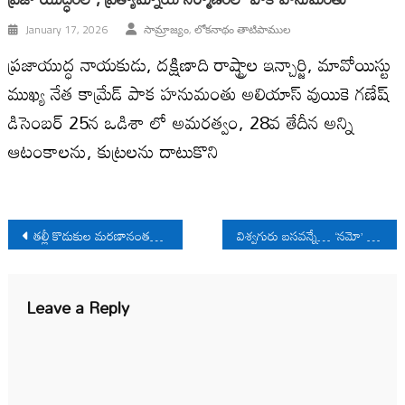
January 17, 2026
సామ్రాజ్యం, లోకనాథం తాటిపాముల
ప్రజాయుద్ధ నాయకుడు, దక్షిణాది రాష్ట్రాల ఇన్చార్జి, మావోయిస్టు
ముఖ్య నేత కామ్రేడ్ పాక హనుమంతు అలియాస్ వుయికె గణేష్
డిసెంబర్ 25న ఒడిశా లో అమరత్వం, 28వ తేదీన అన్ని
ఆటంకాలను, కుట్రలను దాటుకొని
Post
తల్లీ కొడుకుల మరణానంతర తలపోత
విశ్వగురు బసవన్నే… ‘నమో’ కాదు..
navigation
Leave a Reply