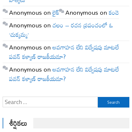
Anonymous
on
లైక్
Anonymous
on
కంచె
Anonymous
on
చలం – రచన ప్రపంచంలో ఓ
‘చుక్కమ్మ’
Anonymous
on
అవగాహన లేని విద్వేషపు మాటలే
పవన్ కళ్యాణ్ రాజకీయమా?
Anonymous
on
అవగాహన లేని విద్వేషపు మాటలే
పవన్ కళ్యాణ్ రాజకీయమా?
Search
for:
శీర్షికలు