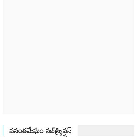
వసంతమేఘం సబ్‌స్క్రిప్షన్