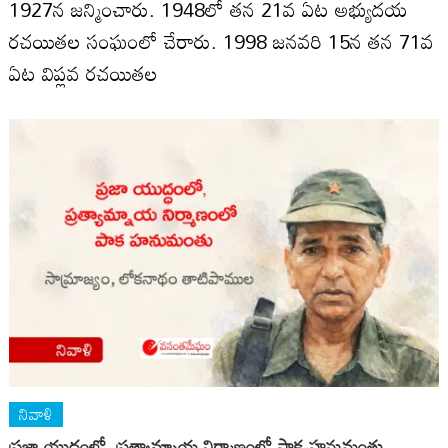
1927న జన్మించారు. 1948లో తన 21వ ఏట అభ్యుదయ
రచయితల సంఘంలో చేరారు. 1998 జనవరి 15న తన 71వ
ఏట విప్లవ రచయితల
నివాళి
ప్ర‌జా యుద్ధంలో, ప్ర‌త్యామ్నాయ నిర్మాణంలో పాక హ‌నుమంతు