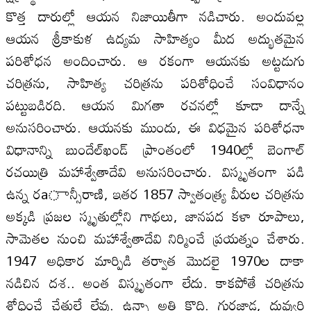
కొత్త దారుల్లో ఆయన నిజాయితీగా నడిచారు. అందువల్ల
ఆయన శ్రీకాకుళ ఉద్యమ సాహిత్యం మీద అద్భుతమైన
పరిశోధన అందించారు. ఆ రకంగా ఆయనకు అట్టడుగు
చరిత్రను, సాహిత్య చరిత్రను పరిశోధించే సంవిధానం
పట్టుబడిరది. ఆయన మిగతా రచనల్లో కూడా దాన్నే
అనుసరించారు. ఆయనకు ముందు, ఈ విధమైన పరిశోధనా
విధానాన్ని బుందేల్‌ఖండ్‌ ప్రాంతంలో 1940ల్లో బెంగాల్‌
రచయిత్రి మహాశ్వేతాదేవి అనుసరించారు. విస్మృతంగా పడి
ఉన్న రaాన్సీరాణి, ఇతర 1857 స్వాతంత్య్ర వీరుల చరిత్రను
అక్కడి ప్రజల స్మృతుల్లోని గాథలు, జానపద కళా రూపాలు,
సామెతల నుంచి మహాశ్వేతాదేవి నిర్మించే ప్రయత్నం చేశారు.
1947 అధికార మార్పిడి తర్వాత మొదలై 1970ల దాకా
నడిచిన దశ.. అంత విస్మృతంగా లేదు. కాకపోతే చరిత్రను
శోధించే చేతులే లేవు. ఉన్నా అతి కొద్ది. గురజాడ, దువ్వురి