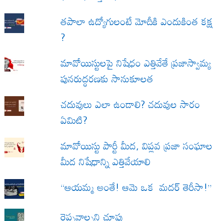
త‌పాలా ఉద్యోగులంటే మోదీకి ఎందుకింత కక్ష
?
మావోయిస్టులపై నిషేధం ఎత్తివేతే ప్రజాస్వామ్య
పునరుద్ధరణకు సానుకూలత
చదువులు ఎలా ఉండాలి? చదువుల సారం
ఏమిటి?
మావోయిస్టు పార్టీ మీద, విప్లవ ప్రజా సంఘాల
మీద నిషేధాన్ని ఎత్తివేయాలి
“ఆయమ్మ అంతే! ఆమె ఒక మదర్ తెరీసా!”
రెప్పవాల్చని చూపు