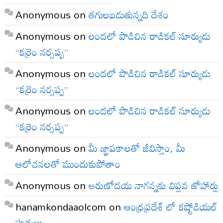
Anonymous
on
తగులబడుతున్నది దేశం
Anonymous
on
లందలో పొడిచిన రాడికల్ సూర్యుడు
“కర్రెం నర్సప్ప”
Anonymous
on
లందలో పొడిచిన రాడికల్ సూర్యుడు
“కర్రెం నర్సప్ప”
Anonymous
on
లందలో పొడిచిన రాడికల్ సూర్యుడు
“కర్రెం నర్సప్ప”
Anonymous
on
మీ జ్ఞాపకాలతో జీవిస్తాం, మీ
ఆలోచనలతో ముందుకుపోతాం
Anonymous
on
అరుణోదయ నాగన్నకు విప్లవ జోహార్లు
hanamkondaaolcom
on
ఆంధ్రప్రదేశ్ లో కష్టోడియల్
హత్యలు