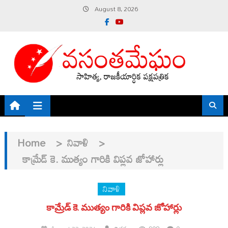
Skip
August 8, 2026
to
content
Home
>
నివాళి
>
కామ్రేడ్‌ కె. ముత్యం గారికి విప్లవ జోహార్లు
నివాళి
కామ్రేడ్‌ కె. ముత్యం గారికి విప్లవ జోహార్లు