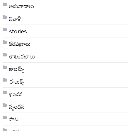
అనువాదాలు
నివాళి
stories
కరపత్రాలు
తొలికెరటాలు
కాలమ్స్
ఈబుక్స్
ఖండన
స్పందన
పాట