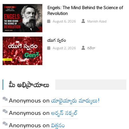
Engels: The Mind Behind the Science of
Revolution
August 6, 2026
Manish Azad
యుగ స్వ‌రం
August 2, 2026
రివేరా
మీ అభిప్రాయాలు
Anonymous
on
యాభైయ్యారు మార్కులు!
Anonymous
on
అర్బన్ నక్సల్
Anonymous
on
విత్తనం