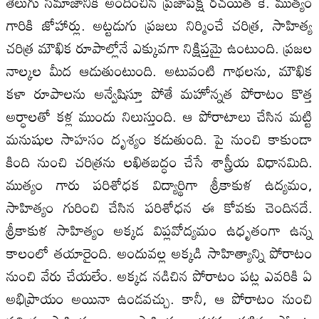
తెలుగు సమాజానికి అందించిన ప్రజాపక్ష రచయిత కె. ముత్యం
గారికి జోహార్లు. అట్టడుగు ప్రజలు నిర్మించే చరిత్ర, సాహిత్య
చరిత్ర మౌఖిక రూపాల్లోనే ఎక్కువగా నిక్షిప్తమై ఉంటుంది. ప్రజల
నాల్కల మీద ఆడుతుంటుంది. అటువంటి గాథలను, మౌఖిక
కళా రూపాలను అన్వేషిస్తూ పోతే మహోన్నత పోరాటం కొత్త
అర్ధాలతో కళ్ల ముందు నిలుస్తుంది. ఆ పోరాటాలు చేసిన మట్టి
మనుషుల సాహసం దృశ్యం కడుతుంది. పై నుంచి కాకుండా
కింది నుంచి చరిత్రను లఖితబద్ధం చేసే శాస్త్రీయ విధానమిది.
ముత్యం గారు పరిశోధక విద్యార్థిగా శ్రీకాకుళ ఉద్యమం,
సాహిత్యం గురించి చేసిన పరిశోధన ఈ కోవకు చెందినదే.
శ్రీకాకుళ సాహిత్యం అక్కడ విప్లవోద్యమం ఉధృతంగా ఉన్న
కాలంలో తయారైంది. అందువల్ల అక్కడి సాహిత్యాన్ని పోరాటం
నుంచి వేరు చేయలేం. అక్కడ నడిచిన పోరాటం పట్ల ఎవరికి ఏ
అభిప్రాయం అయినా ఉండవచ్చు. కానీ, ఆ పోరాటం నుంచి