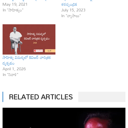
May 19, 2021
శరచ్చంద్రిక
In "సాహిత్యం"
July 15, 2023
In "వ్యాసాలు"
సాహిత్య విమర్శలో కెవిఆర్ చారిత్రక
దృక్పథం
April 1, 2026
In "నివాళి"
RELATED ARTICLES