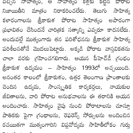
వచ్చిన సాహిత్యం, ఆ సాహిత్యం కళ్లకు కట్టిన పోరాట
నిజాయితీని మాత్రం నిరాకరించలేరు. తెలుగు సాహిత్య
కళారంగాలను శ్రీకాకుళ పోరాట సాహిత్యం అపారంగా
ప్రభావితం చేసిందనే చారిత్రక సత్యాన్ని ఎవ్వరూ కాదనలేరు.
అందువల్లే ముత్యంగారు తన పరిశోధనను శ్రీకాకుళ సాహిత్య
పరిశీలనతోనే మొదలుపెట్టారు. అక్కడి పోరాట వాస్తవికతను
చాలా వరకు గ్రహించగలిగారు. ఆయన పీహెచ్‌డీ గ్రంథం
శ్రీకాకుళ ఉద్యమం – సాహిత్యం 1993లో అచ్చయింది.
అనంతర కాలంలో శ్రీకాకుళం, ఉత్తర తెలంగాణ ప్రాంతాలకు
చెందిన ఉద్యమ, సాంస్కృతిక కార్యకర్తలు, నాయకుల
జీవితాలను, వారి పోరాట అనుభవాలను ఈ తరానికి ఆయన
అందించారు. సాహిత్యం వైపు నుంచి పోరాటాలను చూస్తూ
పాతికకు పైగా గ్రంథాలను, రెఫరెన్స్‌ సోర్సులను అందించిన
రచయితగా ముత్యంగారిని విప్లవోద్యమ సాహితీలోకం గుర్తు