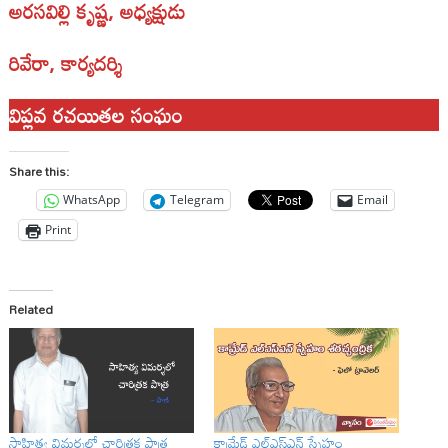
అరసవిల్లి కృష్ణ, అధ్యక్షుడు
రివేరా, కార్యదర్శి
విప్లవ రచయితల సంఘం
Share this:
WhatsApp
Telegram
Email
Print
Related
సాహిత్య విమర్శలో చారిత్రక పాత్ర
కామ్రేడ్ ఎల్‌ఎస్‌ఎన్ స్నేహం