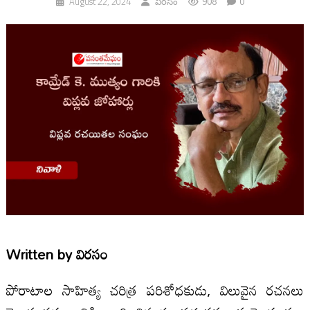
908
0
August 22, 2024
విరసం
Written by
విరసం
పోరాటాల సాహిత్య చరిత్ర పరిశోధకుడు, విలువైన రచనలు