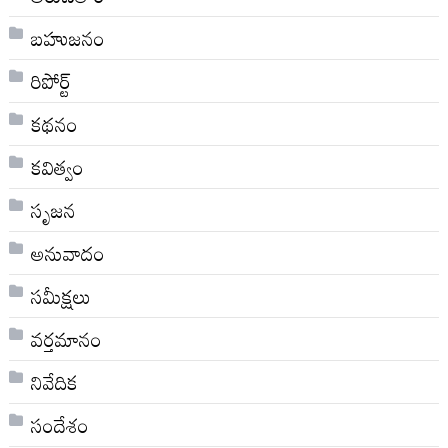
బహుజనం
రిపోర్ట్
కథనం
కవిత్వం
సృజన
అనువాదం
సమీక్షలు
వర్తమానం
నివేదిక
సందేశం