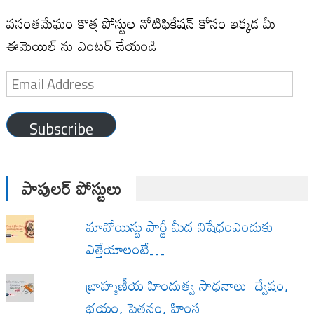
వసంతమేఘం కొత్త పోస్టుల నోటిఫికేషన్ కోసం ఇక్కడ మీ
ఈమెయిల్ ను ఎంటర్ చేయండి
Email
Address
Subscribe
పాపులర్ పోస్టులు
మావోయిస్టు పార్టీ మీద నిషేధంఎందుకు
ఎత్తేయాలంటే…
బ్రాహ్మణీయ హిందుత్వ సాధనాలు ద్వేషం,
భయం, పెత్తనం, హింస