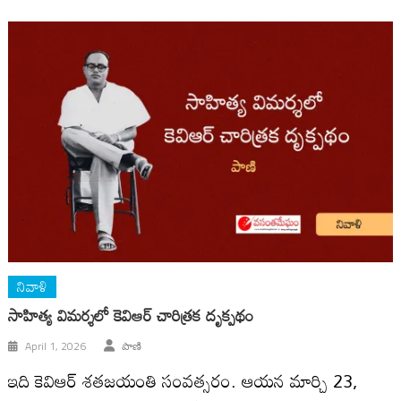
నివాళి
సాహిత్య విమర్శలో కెవిఆర్ చారిత్రక దృక్పథం
April 1, 2026
పాణి
ఇది కెవిఆర్ శతజయంతి సంవత్సరం. ఆయ‌న మార్చి 23,