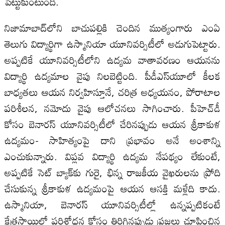
పెట్టుకుంటుంది.
నిజామాబాద్‌లోని బాచుపల్లికి చెందిన ముత్యంగారు ఎంఏ
తెలుగు విద్యార్థిగా ఉస్మానియా యూనివర్సిటీలో అడుగుపెట్టారు.
అప్పటికే యూనివర్సిటీలోని ఉద్యమ వాతావరణం ఆయనను
విద్యార్థి ఉద్యమాల వైపు నిలబెట్టింది. పీడీఎస్‌యూలో కీలక
బాధ్యతలు ఆయన నిర్వహిస్తూనే, చరిత్ర అధ్యయనం, పోరాటాల
పరిశీలన, నమోదు వైపు ఆలోచనలు సాగించారు. పీహెచ్‌డీ
కోసం బెనారస్‌ యూనివర్సిటీలో చేరినప్పుడు ఆయన శ్రీకాకుళ
ఉద్యమం- సాహిత్యంపై దాని ప్రభావం అనే అంశాన్ని
ఎంచుకున్నారు. విప్లవ విద్యార్థి ఉద్యమ నేపథ్యం లేకుంటే,
అప్పటికే సెట్‌ బ్యాక్‌కు గురై, భిన్న రాజకీయ వైఖరులను ప్రోది
చేసుకున్న శ్రీకాకుళ ఉద్యమంపై ఆయన ఆసక్తి మళ్లేది కాదు.
ఉస్మానియా, బెనారస్‌ యూనివర్సిటీల్లో ఉన్నప్పటికంటే
క్షేత్రస్థాయిలో పరిశోధన కోసం తిరిగినప్పుడు ప్రజలు చూపించిన