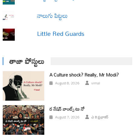
నాలుగు పిట్టలు
Little Red Guards
తాజా పోస్టులు
A Culture shock? Really, Mr Modi?
August 8, 2026
vimal
ద నేషన్ వాంట్స్ టు నో
August 7, 2026
ఎ కె ప్రభాకర్