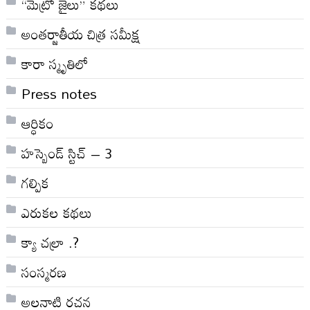
“మెట్రో జైలు” కథలు
అంతర్జాతీయ చిత్ర సమీక్ష
కారా స్మృతిలో
Press notes
ఆర్ధికం
హస్బెండ్ స్టిచ్ – 3
గల్పిక
ఎరుకల కథలు
క్యా చల్రా .?
సంస్మరణ
అలనాటి రచన