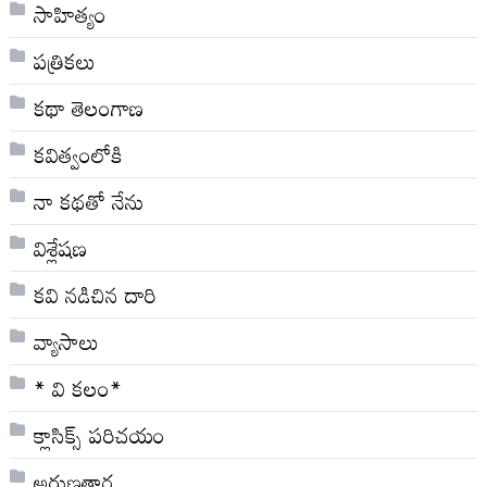
సాహిత్యం
పత్రికలు
కథా తెలంగాణ
కవిత్వంలోకి
నా క‌థ‌తో నేను
విశ్లేషణ
కవి నడిచిన దారి
వ్యాసాలు
* వి క‌లం*
క్లాసిక్స్ ప‌రిచ‌యం
అరుణతార