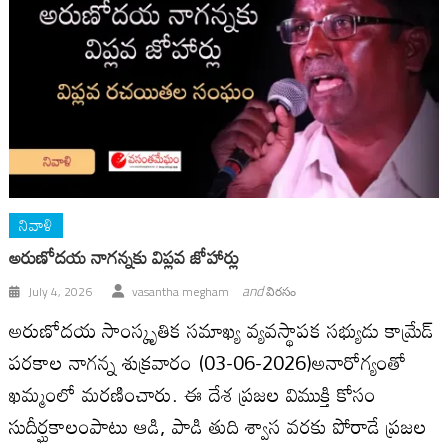
నివాళి
అరుణోదయ నాగన్నకు విప్లవ జోహార్లు
and
July 4, 2026
vasantha megham
విరసం
అరుణోదయ సాంస్కృతిక సమాఖ్య వ్యవస్థాపక సభ్యుడు కామ్రేడ్
పరకాల నాగన్న శుక్ర‌వారం (03-06-2026)అనారోగ్యంతో
ఖమ్మంలో మ‌ర‌ణించారు. ఈ దేశ ప్ర‌జ‌ల విముక్తి కోసం
సుదీర్ఘ‌కాలంపాటు ఆడి, పాడి తుది శ్వాస వ‌ర‌కు పోరాడే ప్ర‌జ‌ల