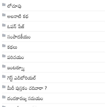
లోచూపు
అల‌నాటి క‌థ‌
ఓపన్ పేజ్
సంపాదకీయం
కథలు
పరిచయం
ఇంటర్వ్యూ
గెస్ట్ ఎడిటోరియల్
మీరీ పుస్తకం చదివారా ?
దండకారణ్య సమయం