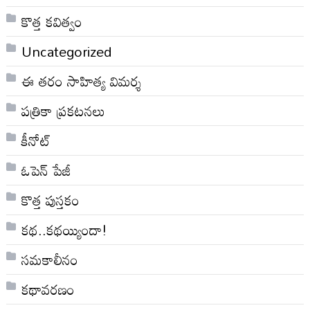
కొత్త కవిత్వం
Uncategorized
ఈ తరం సాహిత్య విమర్శ
పత్రికా ప్రకటనలు
కీనోట్
ఓపెన్ పేజీ
కొత్త పుస్తకం
కథ..కథయ్యిందా!
సమకాలీనం
కథావరణం