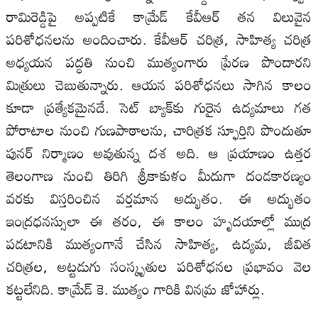
రామిరెడ్డిపై అప్పటికే కామ్రేడ్‌ కేవీఆర్‌ తన విలువైన
పరిశోధనలను అందించారు. కేవీఆర్‌ చరిత్ర, సాహిత్య చరిత్ర
అధ్యయన పద్ధతి నుంచి ముత్యంగారు ప్రేరణ పొందారని
మిత్రులు చెబుతున్నారు. ఆయన పరిశోధనలు సాగిన కాలం
కూడా ప్రత్యేకమైనదే. సెట్‌ బ్యాక్‌కు గురైన ఉద్యమాలు గత
పోరాటాల నుంచి గుణపాఠాలను, చారిత్రక స్ఫూర్తిని పొందుతూ
పునర్‌ నిర్మాణం అవుతున్న దశ అది. ఆ ప్రయాణం ఉత్తర
తెలంగాణ నుంచి తిరిగి శ్రీకాకుళం మీదుగా దండకారణ్యం
వరకు విస్తరించిన వర్తమాన అద్భుతం. ఈ అద్భుతం
ఇంద్రధనస్సులా ఈ తరం, ఈ కాలం హృదయాల్లో ముద్ర
పడటానికి ముత్యంగానే చేసిన సాహిత్య, ఉద్యమ, జీవిత
చరిత్రల, అట్టడుగు సంస్కృతుల పరిశోధనల ప్రభావం వెల
కట్టలేనిది. కామ్రేడ్‌ కె. ముత్యం గారికి వినమ్ర జోహార్లు.