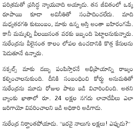
పరిశ్రమతో ప్రసిద్ధ న్యాయవాది అయ్యాడు. తన జీవితంలో ఒక్క
రూపాయి కూడా అవినీతితో సంపాదించలేదు. మాది
మధ్యతరగతి కుటుంబం, మాకు ఉన్న ఆస్తి అంతా బహిరంగమే.
కానీ మమ్మల్ని వీలయినంత వరకు ఇబ్బంది పెట్టాలనుకున్నారు.
సురేంద్రను వీలైనంత కాలం లోపల ఉంచడానికి కొత్త కేసులను
పెడుతూనే ఉన్నారు.
నక్సల్స్ మాకు డబ్బు పంపిస్తారనే అభిప్రాయాన్ని రాజ్యం
కల్పించాలనుకుంది. దీనికి సంబంధించి కోర్టు అనుమతితో
సురేంద్రను మూడు రోజుల పాటు ఇడి విచారించింది. అతని
బ్యాంకు ఖాతాలో రూ. 24 లక్షల నగదు లావాదేవీలు ఎలా
జరిగాయో వివరించాలని ఇడి అధికారి అడిగాడు.
సురేంద్ర నిర్ఘాంతపోయాడు. “ఇరవై నాలుగు లక్షలు! ఎప్పుడు?”