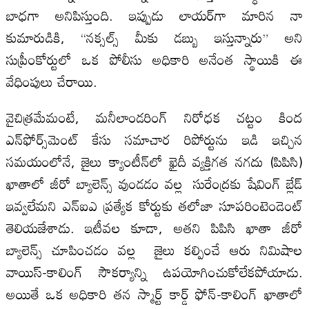
బాధగా అనిపిస్తుంది. ఇప్పుడు లాయర్‌గా మారిన నా
కుమారుడికి, “నక్సల్స్ మీకు డబ్బు ఇస్తున్నారు” అని
సుప్రీంకోర్టులో ఒక పోలీసు అధికారి అనేంత స్థాయికి ఈ
వేధింపులు చేరాయి.
వైచిత్రమేమంటే, మనీలాండరింగ్ నిరోధక చట్టం కింద
ఎన్‌ఫోర్స్‌మెంట్ కేసు సమాచార రిపోర్టును ఇడి ఇచ్చిన
సమయంలోనే, జైలు క్యాంటీన్‌లో ఖైదీ వ్యక్తిగత నగదు (పిపిసి)
ఖాతాలో జీరో బ్యాలెన్స్ వుండడం వల్ల సురేంద్రకు షేవింగ్ బ్లేడ్
ఇవ్వలేమని ఎన్‌ఐ‌ఎ ప్రత్యేక కోర్టుకు తలోజా సూపరింటెండెంట్
తెలియజేశాడు. ఇటీవల కూడా, అతని పిపిసి ఖాతా జీరో
బ్యాలెన్స్ చూపించడం వల్ల జైలు కల్పించే ఆరు నిమిషాల
వాయిస్-కాలింగ్ సౌకర్యాన్ని ఉపయోగించుకోలేకపోయాడు.
అయితే ఒక అధికారి తన స్మార్ట్ కార్డ్ ఫోన్-కాలింగ్ ఖాతాలో