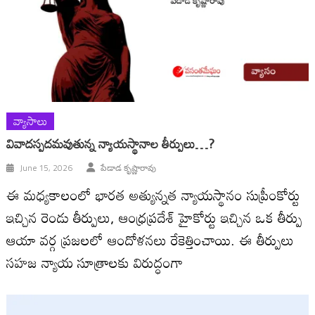
వ్యాసాలు
వివాదస్పదమవుతున్న న్యాయస్థానాల తీర్పులు…?
June 15, 2026
పేడాడ కృష్ణారావు
ఈ మధ్యకాలంలో భారత అత్యున్నత న్యాయస్థానం సుప్రీంకోర్టు
ఇచ్చిన రెండు తీర్పులు, ఆంధ్రప్రదేశ్ హైకోర్టు ఇచ్చిన ఒక తీర్పు
ఆయా వర్గ ప్రజలలో ఆందోళనలు రేకెత్తించాయి. ఈ తీర్పులు
సహజ న్యాయ సూత్రాలకు విరుద్ధంగా