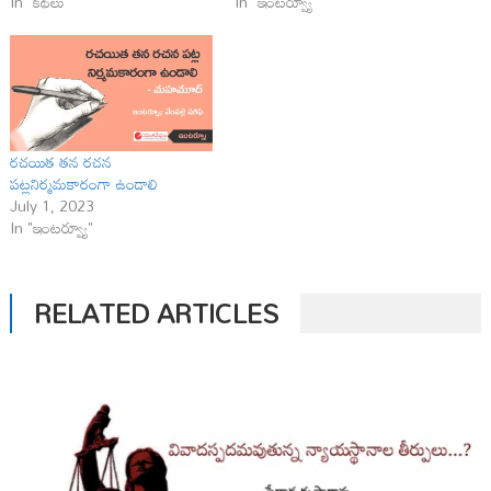
In "కథలు"
In "ఇంటర్వ్యూ"
రచయిత తన రచన
పట్లనిర్మమకారంగా ఉండాలి
July 1, 2023
In "ఇంటర్వ్యూ"
RELATED ARTICLES