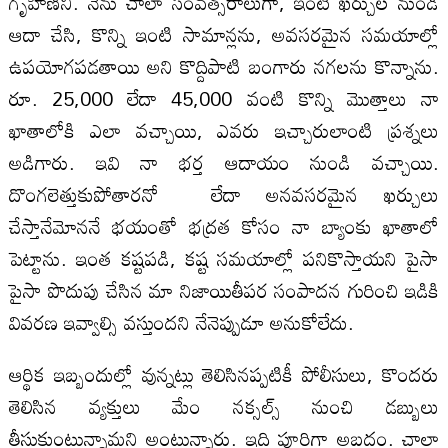
గృహిణిని. నేను చాలా సంవత్సరాలుగా, ఇంటి ఖర్చుల నుండి
ఆదా చేసి, కొన్ని ఇంటి సామాన్లను, అవసరమైన సమయాల్లో
ఉపయోగపడతాయి అని కొద్దిపాటి బంగారు నగలను కొన్నాను.
రూ. 25,000 లేదా 45,000 వంటి కొన్ని మొత్తాలు నా
ఖాతాలోకి ఎలా వచ్చాయి, ఎవరు ఇచ్చారులాంటి ప్రశ్నలు
అడిగారు. ఇవి నా భర్త ఆదాయం నుండి వచ్చాయి.
దొంగలెత్తుకుపోతారనో లేదా అనవసరమైన ఖర్చులు
చేస్తానేమోననే భయంతో భద్రత కోసం నా బ్యాంకు ఖాతాలో
పెట్టాను. ఇంత కష్టపడి, కష్ట సమయాల్లో పనికొస్తాయని పైసా
పైసా పొదుపు చేసిన మా నిజాయితీపర సంపాదన గురించి ఇడికి
వివరణ ఇవ్వాల్సి వస్తుందని నేనెప్పుడూ అనుకోలేదు.
ఆర్థిక ఇబ్బందుల్లో వున్నట్లు తెలిసినప్పటికీ పోలీసులు, కొందరు
తెలిసిన వ్యక్తులు మేం నక్సల్స్ నుంచి డబ్బులు
తీసుకుంటున్నామని అంటున్నారు. ఇది పూర్తిగా అబద్ధం. చాలా