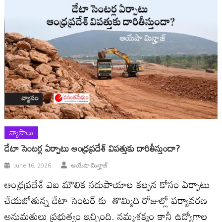
వ్యాసాలు
డేటా సెంటర్ల ఏర్పాటు ఆంధ్రప్రదేశ్ విపత్తుకు దారితీస్తుందా?
June 16, 2026
ఆయేషా మిన్హాజ్
ఆంధ్రప్రదేశ్ ఎఐ మౌలిక సదుపాయాల కల్పన కోసం ఏర్పాటు
చేయబోతున్న డేటా సెంటర్ కు తొమ్మిది రోజుల్లో పర్యావరణ
అనుమతులు ప్రభుత్వం ఇచ్చింది. నమ్మశక్యం కానీ ఉద్యోగాల