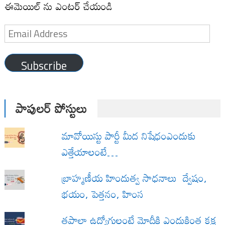
ఈమెయిల్ ను ఎంటర్ చేయండి
Email
Address
Subscribe
పాపులర్ పోస్టులు
మావోయిస్టు పార్టీ మీద నిషేధంఎందుకు
ఎత్తేయాలంటే…
బ్రాహ్మణీయ హిందుత్వ సాధనాలు ద్వేషం,
భయం, పెత్తనం, హింస
త‌పాలా ఉద్యోగులంటే మోదీకి ఎందుకింత కక్ష