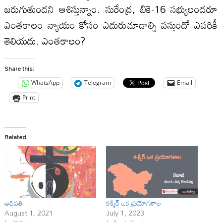
జరుగుతుందని ఆశిస్తున్నాం. సురేంద్ర, బికె-16 సభ్యులందరూ
ఎంతకాలం న్యాయం కోసం ఎదురుచూడాల్సి వస్తుందో ఎవరికీ
తెలియదు. ఎంతకాలం?
Share this:
WhatsApp
Telegram
Email
Print
Related
అధిపతి
కశ్మీర్ ఒక ప్రయోగశాల
August 1, 2021
July 1, 2023