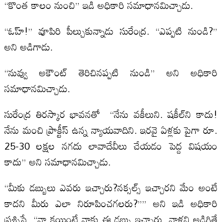
“కొంత కాలం నుంచి” ఇడి అధికారి సమాధానమిచ్చాడు.
“ఓహ్!” వూపిరి పీల్చుకున్నాడు సురేంద్ర. “ఎప్పటి నుండి?”
అని అడిగాడు.
“నువ్వు అకౌంట్ తెరిచినప్పటి నుండి” అని అధికారి
సమాధానమిచ్చాడు.
సురేంద్ర తిరస్కార భావనతో “నేను వకీలుని. షకీల్‌ని కాదు!
నేను మంచి ప్రాక్టీస్ ఉన్న న్యాయవాదిని. ఇరవై ఏళ్లకు పైగా రూ.
25-30 లక్షల నగదు లావాదేవీలు చేయడం పెద్ద విషయం
కాదు” అని సమాధానమిచ్చాడు.
“మీకు డబ్బులు ఎవరు ఇచ్చారు?నక్సల్స్ ఇచ్చారని మేం అంటే
కాదని మీరు ఎలా నిరూపించగలరు?”” అని ఇడి అధికారి
ప్రశ్నిస్తే, “నా క్లయింట్లే నాకు ఈ డబ్బు ఇచ్చారు, వాళ్లని అడిగితే