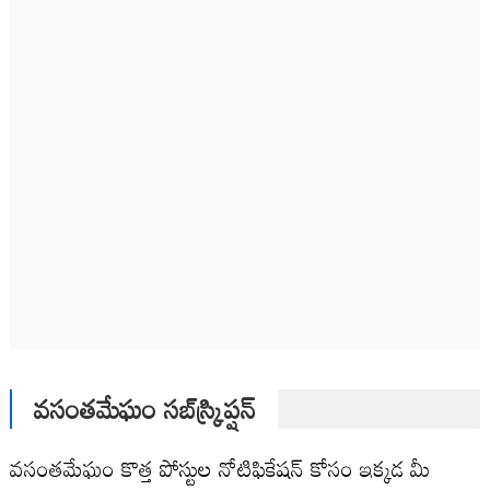
వసంతమేఘం సబ్‌స్క్రిప్షన్
వసంతమేఘం కొత్త పోస్టుల నోటిఫికేషన్ కోసం ఇక్కడ మీ