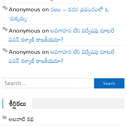
Anonymous
on
చలం – రచన ప్రపంచంలో ఓ
‘చుక్కమ్మ’
Anonymous
on
అవగాహన లేని విద్వేషపు మాటలే
పవన్ కళ్యాణ్ రాజకీయమా?
Anonymous
on
అవగాహన లేని విద్వేషపు మాటలే
పవన్ కళ్యాణ్ రాజకీయమా?
Search
for:
శీర్షికలు
అల‌నాటి క‌థ‌