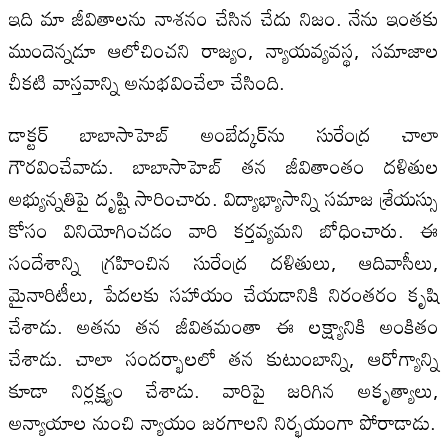
ఇది మా జీవితాలను నాశనం చేసిన చేదు నిజం. నేను ఇంతకు
ముందెన్నడూ ఆలోచించని రాజ్యం, న్యాయవ్యవస్థ, సమాజాల
చీకటి వాస్తవాన్ని అనుభవించేలా చేసింది.
డాక్టర్ బాబాసాహెబ్ అంబేద్కర్‌ను సురేంద్ర చాలా
గౌరవించేవాడు. బాబాసాహెబ్ తన జీవితాంతం దళితుల
అభ్యున్నతిపై దృష్టి సారించారు. విద్యాభ్యాసాన్ని సమాజ శ్రేయస్సు
కోసం వినియోగించడం వారి కర్తవ్యమని బోధించారు. ఈ
సందేశాన్ని గ్రహించిన సురేంద్ర దళితులు, ఆదివాసీలు,
మైనారిటీలు, పేదలకు సహాయం చేయడానికి నిరంతరం కృషి
చేశాడు. అతను తన జీవితమంతా ఈ లక్ష్యానికి అంకితం
చేశాడు. చాలా సందర్భాలలో తన కుటుంబాన్ని, ఆరోగ్యాన్ని
కూడా నిర్లక్ష్యం చేశాడు. వారిపై జరిగిన అకృత్యాలు,
అన్యాయాల నుంచి న్యాయం జరగాలని నిర్భయంగా పోరాడాడు.