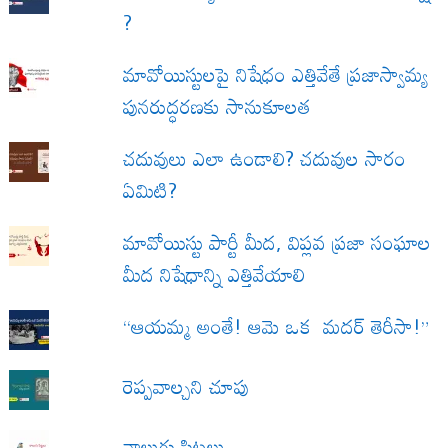
?
మావోయిస్టులపై నిషేధం ఎత్తివేతే ప్రజాస్వామ్య
పునరుద్ధరణకు సానుకూలత
చదువులు ఎలా ఉండాలి? చదువుల సారం
ఏమిటి?
మావోయిస్టు పార్టీ మీద, విప్లవ ప్రజా సంఘాల
మీద నిషేధాన్ని ఎత్తివేయాలి
“ఆయమ్మ అంతే! ఆమె ఒక మదర్ తెరీసా!”
రెప్పవాల్చని చూపు
నాలుగు పిట్టలు