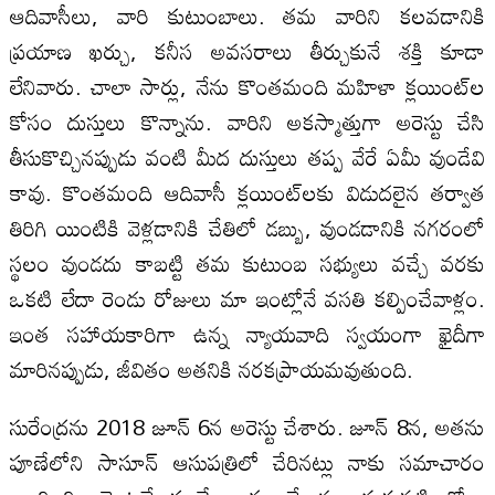
ఆదివాసీలు, వారి కుటుంబాలు. తమ వారిని కలవడానికి
ప్రయాణ ఖర్చు, కనీస అవసరాలు తీర్చుకునే శక్తి కూడా
లేనివారు. చాలా సార్లు, నేను కొంతమంది మహిళా క్లయింట్‌ల
కోసం దుస్తులు కొన్నాను. వారిని అకస్మాత్తుగా అరెస్టు చేసి
తీసుకొచ్చినప్పుడు వంటి మీద దుస్తులు తప్ప వేరే ఏమీ వుండేవి
కావు. కొంతమంది ఆదివాసీ క్లయింట్‌లకు విడుదలైన తర్వాత
తిరిగి యింటికి వెళ్లడానికి చేతిలో డబ్బు, వుండడానికి నగరంలో
స్థలం వుండదు కాబట్టి తమ కుటుంబ సభ్యులు వచ్చే వరకు
ఒకటి లేదా రెండు రోజులు మా ఇంట్లోనే వసతి కల్పించేవాళ్లం.
ఇంత సహాయకారిగా ఉన్న న్యాయవాది స్వయంగా ఖైదీగా
మారినప్పుడు, జీవితం అతనికి నరకప్రాయమవుతుంది.
సురేంద్రను 2018 జూన్ 6న అరెస్టు చేశారు. జూన్ 8న, అతను
పూణేలోని సాసూన్ ఆసుపత్రిలో చేరినట్లు నాకు సమాచారం