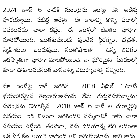
2024 జూన్ 6 నాటికి సురేంద్రను అరెస్టు చేసి ఆరేళ్లు
పూర్తయ్యాయి. సుదీర్ఘ ఆరేళ్లు! ఈ కాలాన్ని కొన్ని పదాల్లో
వివరించడం చాలా కష్టం. ఈ ఆరేళ్లలో జీవితం పూర్తిగా
మారిపోయింది. ఇంతకుముందు వుండిన స్థిరత్వం, భద్రత,
స్నేహితులు, బంధువులు, సంతోషాలతో ఉన్న జీవితం
అకస్మాత్తుగా పూర్తిగా మారిపోయింది. నా ఘోరమైన పీడకలల్లో
కూడా ఊహించలేనంత వాస్తవాన్ని ఎదుర్కోవాల్సి వచ్చింది.
మా ఇంటిపై దాడి జరిగిన 2018 ఏప్రిల్ 17నాటి
భయంకరమైన తెల్లవారుజామును నేను గుర్తుచేసుకున్నాను;
సురేంద్రను తీసుకెళ్ళిన 2018 జూన్ 6 నాటి ఆ దుర్మార్గపు
ఉదయం. ఇది నిజంగా జరిగిందని నమ్మడానికి నాకు చాలా
సమయం పట్టింది. తరచుగా, నేను ఉదయాన్నే లేచి అదంతా
ఒక పీడ కల అయితే బాగుంది అని అనుకుంటాను, కానీ కాదు.