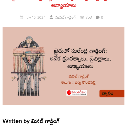
అన్యాయాలు
758
0
July 15, 2024
మినల్ గాడ్లింగ్
Written by
మినల్ గాడ్లింగ్