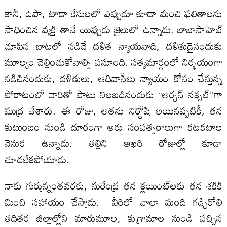
కానీ, ఉపా, టాడా కేసులలో ఎప్పుడూ కూడా మంచి ఫలితాలను
సాధించిన వ్యక్తి తానే యిప్పుడు జైలులో ఉన్నాడు. బాబాసాహెబ్
చూపిన బాటలో నడిచే దళిత న్యాయవాది, దళితుడైనందుకు
మూల్యం చెల్లించుకోవాల్సి వస్తూంది. సత్యమార్గంలో నిర్భయంగా
నడిచినందుకు, దళితులు, ఆదివాసీలు న్యాయం కోసం చేస్తున్న
పోరాటంలో వారితో పాటు నిలబడినందుకు “అర్బన్ నక్సల్”గా
ముద్ర వేశారు. ఈ రోజు, అతను నిర్దోషి అయినప్పటికీ, తన
కుటుంబం నుండి దూరంగా ఆరు సంవత్సరాలుగా కటకటాల
వెనుక ఉన్నాడు. తల్లిని ఆఖరి రోజుల్లో కూడా
చూడలేకపోయాడు.
నాకు గుర్తున్నంతవరకు, సురేంద్ర తన క్లయింట్‌లకు తన శక్తికి
మించి సహాయం చేస్తాడు. వీరిలో చాలా మంది గడ్చిరోలి
తదితర జిల్లాల్లోని మారుమూల, కుగ్రామాల నుండి వచ్చిన