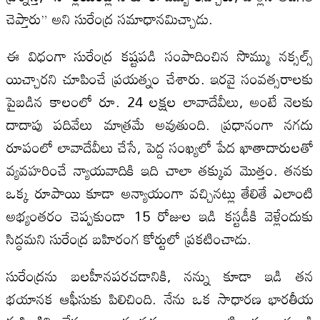
చెప్తారు” అని సురేంద్ర సమాధానమిచ్చాడు.
ఈ విధంగా సురేంద్ర కష్టపడి సంపాదించిన సొమ్ము నక్సల్స్‌
యిచ్చారని చూపించే ప్రయత్నం చేశారు. ఇరవై సంవత్సరాలకు
పైబడిన కాలంలో రూ. 24 లక్షల లావాదేవీలు, అంటే నెలకు
దాదాపు పదివేలు మాత్రమే అవుతుంది. ప్రధానంగా నగదు
రూపంలో లావాదేవీలు చేసే, పెద్ద సంఖ్యలో పేద ఖాతాదారులతో
వ్యవహరించే న్యాయవాదికి ఇది చాలా తక్కువ మొత్తం. తనకు
ఒక్క రూపాయి కూడా అన్యాయంగా వచ్చినట్లు తేలితే ఎలాంటి
అభ్యంతరం చెప్పకుండా 15 రోజుల ఇడి కస్టడీకి వెళ్లేందుకు
సిద్ధమని సురేంద్ర బహిరంగ కోర్టులో ప్రకటించాడు.
సురేంద్రను బలహీనపరచడానికి, నన్ను కూడా ఇడి తన
భయానక ఆఫీసుకు పిలిచింది. నేను ఒక సాధారణ భారతీయ