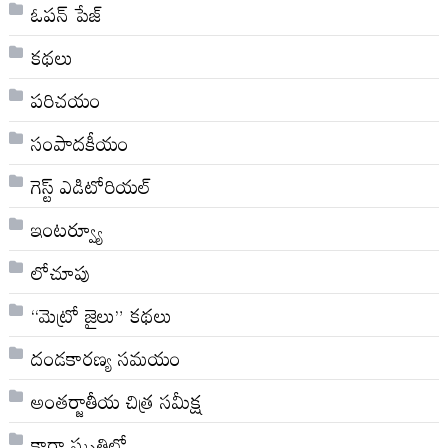
ఓపన్ పేజ్
కథలు
పరిచయం
సంపాదకీయం
గెస్ట్ ఎడిటోరియల్
ఇంటర్వ్యూ
లోచూపు
“మెట్రో జైలు” కథలు
దండకారణ్య సమయం
అంతర్జాతీయ చిత్ర సమీక్ష
కారా స్మృతిలో