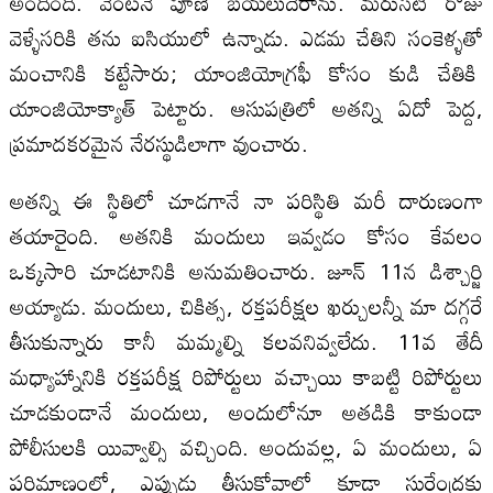
అందింది. వెంటనే పూణే బయలుదేరాను. మరుసటి రోజు
వెళ్ళేసరికి తను ఐసియులో ఉన్నాడు. ఎడమ చేతిని సంకెళ్ళతో
మంచానికి కట్టేసారు; యాంజియోగ్రఫీ కోసం కుడి చేతికి
యాంజియోక్యాత్ పెట్టారు. ఆసుపత్రిలో అతన్ని ఏదో పెద్ద,
ప్రమాదకరమైన నేరస్థుడిలాగా వుంచారు.
అతన్ని ఈ స్థితిలో చూడగానే నా పరిస్థితి మరీ దారుణంగా
తయారైంది. అతనికి మందులు ఇవ్వడం కోసం కేవలం
ఒక్కసారి చూడటానికి అనుమతించారు. జూన్ 11న డిశ్చార్జి
అయ్యాడు. మందులు, చికిత్స, రక్తపరీక్షల ఖర్చులన్నీ మా దగ్గరే
తీసుకున్నారు కానీ మమ్మల్ని కలవనివ్వలేదు. 11వ తేదీ
మధ్యాహ్నానికి రక్తపరీక్ష రిపోర్టులు వచ్చాయి కాబట్టి రిపోర్టులు
చూడకుండానే మందులు, అందులోనూ అతడికి కాకుండా
పోలీసులకి యివ్వాల్సి వచ్చింది. అందువల్ల, ఏ మందులు, ఏ
పరిమాణంలో, ఎప్పుడు తీసుకోవాలో కూడా సురేంద్రకు