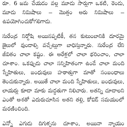
రూ. 6 జమ చేయడం వల్ల మూడు సార్లుగా ఒకటి, రెండు,
మూడు నిమిషాలు – మొత్తం ఆరు నిమిషాలు –
ఉపయోగించుకోగలిగాడు.
సురేంద్ర నిర్దోషి అయినప్పటికీ, తన కుటుంబానికి దూరమై
జైలులో వుండాల్సి వచ్చేట్లుగా బాధిస్తున్నారు. సురేంద్ర లేని
జీవితం చాలా కష్టం. ఈ ఆరేళ్లలో చాలా భరించాం, చాలా
చూశాం. ఒకప్పుడు చాలా సన్నిహితంగా ఉండే చాలా మంది
స్నేహితులు, బంధువులు హఠాత్తుగా మాతో సంబంధాలు
తెంచుకున్నారు. అయితే చాలా మంది స్నేహితులు, బంధువులు,
లాయర్లు కూడా మాకు మద్దతుగా నిలిచారు. అతన్ని చూడాలని
ఎంతో ఆశతో ఎదురుచూసిన అతని తల్లి, కోవిడ్ సమయంలో
మరణించింది.
ఎన్నో ఎగుడు దిగుళ్ళను చూశాం, అయినా న్యాయం