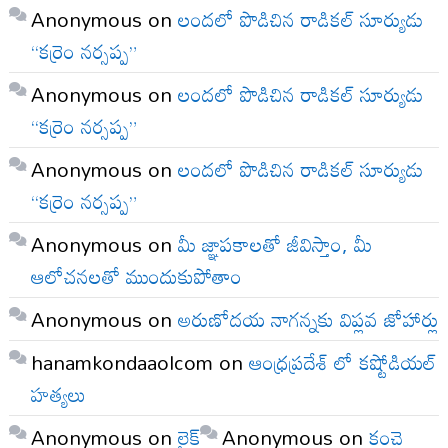
Anonymous
on
లందలో పొడిచిన రాడికల్ సూర్యుడు
“కర్రెం నర్సప్ప”
Anonymous
on
లందలో పొడిచిన రాడికల్ సూర్యుడు
“కర్రెం నర్సప్ప”
Anonymous
on
లందలో పొడిచిన రాడికల్ సూర్యుడు
“కర్రెం నర్సప్ప”
Anonymous
on
మీ జ్ఞాపకాలతో జీవిస్తాం, మీ
ఆలోచనలతో ముందుకుపోతాం
Anonymous
on
అరుణోదయ నాగన్నకు విప్లవ జోహార్లు
hanamkondaaolcom
on
ఆంధ్రప్రదేశ్ లో కష్టోడియల్
హత్యలు
Anonymous
on
లైక్
Anonymous
on
కంచె