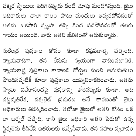
చక్కెర స్థాయిలు పెరిగినప్పుడు కంటి చూపు మందగిస్తుంది. జైలు
అధికారులు చాలా కాలం పాటు మందులు ఇవ్వకపోవడంతో
అతను ఒకసారి స్పృహ తప్పి కింద పడిపోవడంతో తలకు
గాయం అయింది. వారు అతని జీవితంతో ఆడుకున్నారు.
సురేంద్ర పుస్తకాల కోసం కూడా కష్టపడాల్సి వచ్చింది.
న్యాయవాదిగా, తన కేసును స్వయంగా వాదించటానికి,
న్యాయశాస్త్ర పుస్తకాలు కావాలని కోర్టుల నుంచి అనుమతులు
పొందినప్పటికీ కూడా పుస్తకాలు యివ్వనిరాకరించారు. అతను
స్వామి వివేకానందపై పుస్తకాన్ని కోరినప్పుడు కూడా, అది
చట్టవ్యతిరేక, నక్సలైట్ ప్రచురణ అనే కారణంతో జైలు
అధికారులు తిరస్కరించారు. తలోజా జైలులో అతని కోసం ఒక
లా జర్నల్ వచ్చేది, కానీ జైలు అధికారి అతని పేరుతో ఉన్న
స్టిక్కర్‌ను తీసివేసి ఇతరులకు ఇచ్చేసేవాడు. తన సహజ స్వభావం