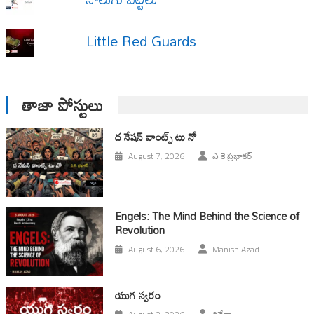
Little Red Guards
తాజా పోస్టులు
ద నేషన్ వాంట్స్ టు నో
August 7, 2026
ఎ కె ప్రభాకర్
Engels: The Mind Behind the Science of
Revolution
August 6, 2026
Manish Azad
యుగ స్వ‌రం