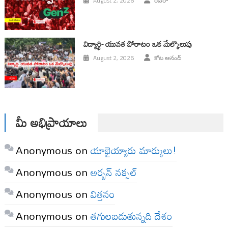
August 2, 2026
రివేరా
విద్యార్థి- యువత పోరాటం ఒక మేల్కొలుపు
August 2, 2026
కోట ఆనంద్
మీ అభిప్రాయాలు
Anonymous
on
యాభైయ్యారు మార్కులు!
Anonymous
on
అర్బన్ నక్సల్
Anonymous
on
విత్తనం
Anonymous
on
తగులబడుతున్నది దేశం