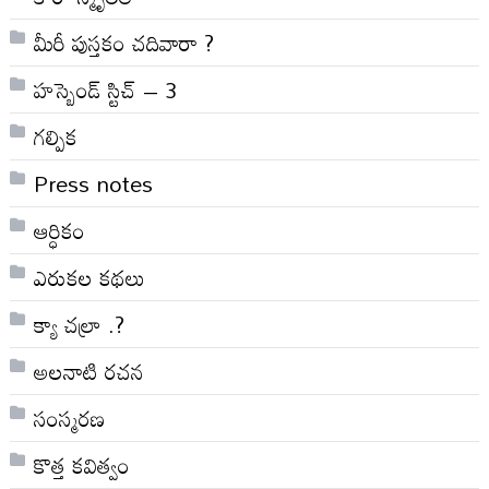
మీరీ పుస్తకం చదివారా ?
హస్బెండ్ స్టిచ్ – 3
గల్పిక
Press notes
ఆర్ధికం
ఎరుకల కథలు
క్యా చల్రా .?
అలనాటి రచన
సంస్మరణ
కొత్త కవిత్వం