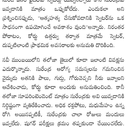
ఇవ్వడానికి మాత్రం ఒప్పుకోలేదు. ఎందుకలా అని
ప్రశ్నించినప్పుడు, “ఆత్మహత్య చేసుకోవడానికి స్వెటర్‌ను ఒక
సాధనంగా ఉపయోగించే అవకాశం వుంది”అన్నారు. నిరంతర
పోరాటం, కోర్టు ఉత్తర్వు తర్వాత మాత్రమే స్వెటర్,
దుప్పటిలాంటి ప్రాథమిక అవసరాలకు అనుమతి దొరికింది.
నవీ ముంబయిలోని తలోజా జైలులో కూడా ఇలాంటి వివక్షను
ఎదుర్కొన్నాడు. సురేంద్ర ఆరోగ్య సమస్యలను గమనించిన
వైద్యుడు అతనికి పాలు, గుడ్లు, గోరువెచ్చని నీరు ఇవ్వాలని
ఆదేశించాడు, కోర్టు కూడా అందుకు అనుమతించింది. కానీ
తలోజా సూపరింటెండెంట్ మాత్రం సురేంద్రకు అవి యివ్వడానికి
నిర్దిష్టంగా వ్యతిరేకించాడు. అధిక రక్తపోటు, మధుమేహం ఉన్న
రోగి అయినప్పటికీ, సురేంద్రకు చాలా రోజులు మందులు
ఇవ్వలేదు. షుగర్ పరీక్షలు క్రమం తప్పకుండా చేయించలేదు.