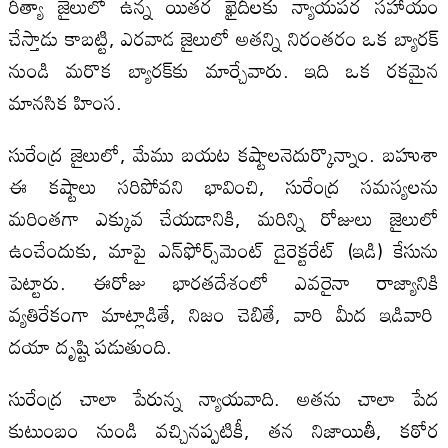
రీత్యా జైలులో ఉన్న యితర ఖైదీలకు న్యాయపర సహాయం
చేస్తాడు కాబట్టి, ఎరవాడ జైలులో అతన్ని నిరంతరం ఒక బ్యారక్
నుండి మరొక బ్యారక్‌కు మార్చేవారు. ఇది ఒక రకమైన
మానసిక హింస.
సురేంద్ర జైలులో, మేము బయట కష్టాలనెదుర్కొన్నాం. బహుశా
ఈ కష్టాలు సరిపోవని భావించి, సురేంద్ర సమస్యలను
మరింతగా ఎక్కువ చేయడానికి, మరిన్ని రోజులు జైలులో
ఉంచేందుకు, మాపై ఎన్‌ఫోర్స్‌మెంట్ డైరెక్టరేట్‌ (ఇడి) కేసును
పెట్టారు. ఈరోజు భారతదేశంలో ఎవరైనా రాజ్యానికి
వ్యతిరేకంగా మాట్లాడితే, నిజం చెబితే, వారి మీద ఇడివారి
దయా దృష్టి పడుతుంది.
సురేంద్ర చాలా పేరున్న న్యాయవాది. అతను చాలా పేద
కుటుంబం నుండి వచ్చినప్పటికీ, తన నిజాయితీ, కఠోర