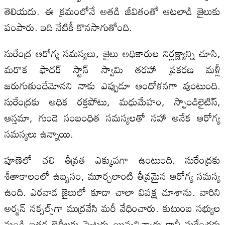
తెలియదు. ఈ క్రమంలోనే అతడి జీవితంతో ఆటలాడి జైలుకు
పంపారు. ఇది నేటికీ కొనసాగుతోంది.
సురేంద్ర ఆరోగ్య సమస్యలు, జైలు అధికారుల నిర్లక్ష్యాన్ని చూసి,
మరొక ఫాదర్ స్టాన్ స్వామి తరహా ప్రకరణ మళ్లీ
జరుగుతుందేమోనని నాకు ఎప్పుడూ ఆందోళనగా వుంటుంది.
సురేంద్రకు అధిక రక్తపోటు, మధుమేహం, స్పాండిలైటిస్,
ఆస్తమా, గుండె సంబంధిత సమస్యలతో సహా అనేక ఆరోగ్య
సమస్యలు ఉన్నాయి.
పూణెలో చలి తీవ్రత ఎక్కువగా ఉంటుంది. సురేంద్రకు
శీతాకాలంలో ఉబ్బసం, మూర్ఛలాంటి తీవ్రమైన ఆరోగ్య సమస్య
ఉంది. ఎరవాడ జైలులో కూడా చాలా వివక్ష చూశాను. వారిని
అర్బన్ నక్సల్స్‌గా ముద్రవేసి మరీ వేధించారు. కుటుంబ సభ్యుల
నుండి ఇతర ఖైదీలకు స్వెటర్లు యివ్వనిచ్చారు కానీ సురేంద్రకు