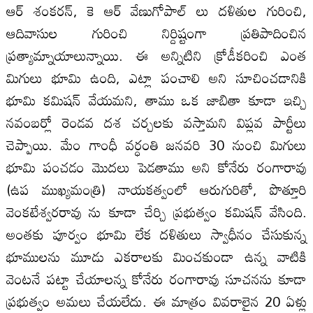
ఆర్‌ శంకరన్‌, కె ఆర్‌ వేణుగోపాల్‌ లు దళితుల గురించి,
ఆదివాసుల గురించి నిర్దిష్టంగా ప్రతిపాదించిన
ప్రత్యామ్నాయాలున్నాయి. ఈ అన్నిటిని క్రోడీకరించి ఎంత
మిగులు భూమి ఉంది, ఎట్లా పంచాలి అని సూచించడానికి
భూమి కమిషన్‌ వేయమని, తాము ఒక జాబితా కూడా ఇచ్చి
నవంబర్లో రెండవ దశ చర్చలకు వస్తామని విప్లవ పార్టీలు
చెప్పాయి. మేం గాంధీ వర్ధంతి జనవరి 30 నుంచి మిగులు
భూమి పంచడం మొదలు పెడతాము అని కోనేరు రంగారావు
(ఉప ముఖ్యమంత్రి) నాయకత్వంలో ఆరుగురితో, పొత్తూరి
వెంకటేశ్వరరావు ను కూడా చేర్చి ప్రభుత్వం కమిషన్‌ వేసింది.
అంతకు పూర్వం భూమి లేక దళితులు స్వాధీనం చేసుకున్న
భూములను మూడు ఎకరాలకు మించకుండా ఉన్న వాటికి
వెంటనే పట్టా చేయాలన్న కోనేరు రంగారావు సూచనను కూడా
ప్రభుత్వం అమలు చేయలేదు. ఈ మాత్రం వివరాలైన 20 ఏళ్లు