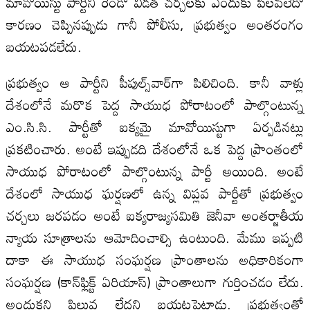
మావోయిస్టు పార్టీని రెండో విడత చర్చలకు ఎందుకు పిలవలేదో
కారణం చెప్పినప్పుడు గానీ పోలీసు, ప్రభుత్వం అంతరంగం
బయటపడలేదు.
ప్రభుత్వం ఆ పార్టీని పీపుల్స్‌వార్‌గా పిలిచింది. కానీ వాళ్లు
దేశంలోనే మరొక పెద్ద సాయుధ పోరాటంలో పాల్గొంటున్న
ఎం.సి.సి. పార్టీతో ఐక్యమై మావోయిస్టుగా ఏర్పడినట్లు
ప్రకటించారు. అంటే ఇప్పుడది దేశంలోనే ఒక పెద్ద ప్రాంతంలో
సాయుధ పోరాటంలో పాల్గొంటున్న పార్టీ అయింది. అంటే
దేశంలో సాయుధ ఘర్షణలో ఉన్న విప్లవ పార్టీతో ప్రభుత్వం
చర్చలు జరపడం అంటే ఐక్యరాజ్యసమితి జెనీవా అంతర్జాతీయ
న్యాయ సూత్రాలను ఆమోదించాల్సి ఉంటుంది. మేము ఇప్పటి
దాకా ఈ సాయుధ సంఘర్షణ ప్రాంతాలను అధికారికంగా
సంఘర్షణ (కాన్‌ఫ్లిక్ట్‌ ఏరియాస్‌) ప్రాంతాలుగా గుర్తించడం లేదు.
అందుకని పిలువ లేదని బయటపెట్టాడు. ప్రభుత్వంతో