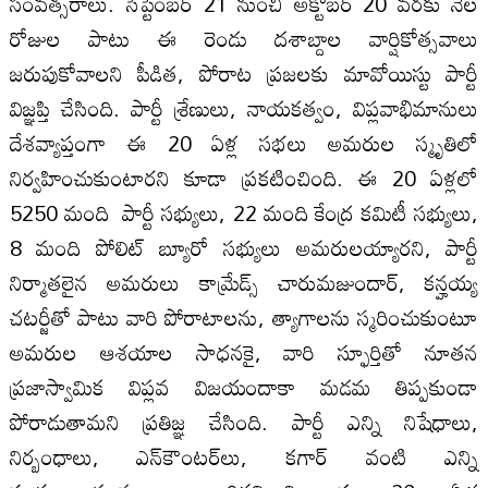
సంవత్సరాలు. సెప్టెంబర్‌ 21 నుంచి అక్టోబర్‌ 20 వరకు నెల
రోజుల పాటు ఈ రెండు దశాబ్దాల వార్షికోత్సవాలు
జరుపుకోవాలని పీడిత, పోరాట ప్రజలకు మావోయిస్టు పార్టీ
విజ్ఞప్తి చేసింది. పార్టీ శ్రేణులు, నాయకత్వం, విప్లవాభిమానులు
దేశవ్యాప్తంగా ఈ 20 ఏళ్ల సభలు అమరుల స్మృతిలో
నిర్వహించుకుంటారని కూడా ప్రకటించింది. ఈ 20 ఏళ్లలో
5250 మంది పార్టీ సభ్యులు, 22 మంది కేంద్ర కమిటీ సభ్యులు,
8 మంది పోలిట్‌ బ్యూరో సభ్యులు అమరులయ్యారని, పార్టీ
నిర్మాతలైన అమరులు కామ్రేడ్స్‌ చారుమజుందార్‌, కన్హయ్య
చటర్జీతో పాటు వారి పోరాటాలను, త్యాగాలను స్మరించుకుంటూ
అమరుల ఆశయాల సాధనకై, వారి స్ఫూర్తితో నూతన
ప్రజాస్వామిక విప్లవ విజయందాకా మడమ తిప్పకుండా
పోరాడుతామని ప్రతిజ్ఞ చేసింది. పార్టీ ఎన్ని నిషేధాలు,
నిర్బంధాలు, ఎన్‌కౌంటర్‌లు, కగార్‌ వంటి ఎన్ని