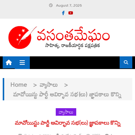
Skip
August 7, 2026
to
content
Home
>
వ్యాసాలు
>
మావోయిస్టు పార్టీ ఆవిర్భావ సభ(లు) జ్ఞాపకాలు కొన్ని
వ్యాసాలు
మావోయిస్టు పార్టీ ఆవిర్భావ సభ(లు) జ్ఞాపకాలు కొన్ని