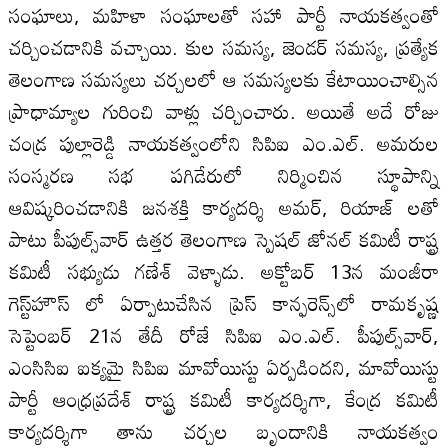
సంఘాలు, మహిళా సంఘాలతో సహా పార్టీ నాయకత్వంతో
చర్చించడానికి వచ్చాయి. కుల సమస్య, జెండర్‌ సమస్య, ప్రత్యేక
తెలంగాణ సమస్యలు చర్చలలో ఆ సమస్యలకు కేటాయించాల్సిన
ప్రాధామ్యాల గురించి వాళ్లు చర్చించారు. అయితే అదే రోజు
చండ్ర పుల్లారెడ్డి నాయకత్వంలోని సిపిఐ ఎం.ఎల్‌. అమరుల
సంస్మరణ సభ పగిడేరులో నిర్మించిన స్థూపాన్ని
ఆవిష్కరించడానికి జనశక్తి కార్యదర్శి అమర్‌, రియాజ్‌ లతో
పాటు పీపుల్స్‌వార్‌ ఉత్తర తెలంగాణ స్పెషల్‌ జోనల్‌ కమిటీ రాష్ట్ర
కమిటీ సభ్యుడు గణేశ్‌ వెళ్ళాడు. అక్టోబర్‌ 13న మంజీరా
గెస్ట్‌హౌస్‌ లో ఏర్పాటుచేసిన ప్రెస్‌ కాన్ఫరెన్స్‌లో రామకృష్ణ
సెప్టెంబర్‌ 21న తేదీ రోజే సిపిఐ ఎం.ఎల్‌. పీపుల్స్‌వార్‌,
ఎంసిసిఐ ఐక్యమై సిపిఐ మావోయిస్టు ఏర్పడిందని, మావోయిస్టు
పార్టీ ఆంధ్రప్రదేశ్‌ రాష్ట్ర కమిటీ కార్యదర్శిగా, కేంద్ర కమిటీ
కార్యదర్శిగా తాను చర్చల బృందానికి నాయకత్వం