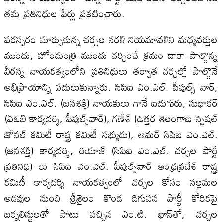
తమ ప్రతినిధుల పేర్లు ప్రకటించారు.
పరస్పరం మార్చుకున్న చర్చల సరళి నియమావళిని మధ్యవర్తుల
ముందు, హోంమంత్రి ముందు చర్చించే క్రమం దాకా పాల్గొన్న
వీరన్న నాయకత్వంలోని ప్రతినిధులు తర్వాత చర్చల్లో పాల్గొనే
అభిప్రాయాన్ని వదులుకున్నారు. సిపిఐ ఎం.ఎల్‌. పీపుల్స్‌ వార్‌,
సిపిఐ ఎం.ఎల్‌. (జనశక్తి) నాయకులు గానే ఐదుగురు, సుధాకర్‌
(ఏఓబి కార్యదర్శి, పీపుల్స్‌వార్‌), గణేశ్‌ (ఉత్తర తెలంగాణ స్పెషల్‌
జోనల్‌ కమిటీ రాష్ట్ర కమిటీ సభ్యుడు), అమర్‌ సిపిఐ ఎం.ఎల్‌.
(జనశక్తి) కార్యదర్శి, రియాజ్‌ (సిపిఐ ఎం.ఎల్‌. చర్చల పార్టీ
ప్రతినిధి) లు సిపిఐ ఎం.ఎల్‌. పీపుల్స్‌వార్‌ ఆంధ్రప్రదేశ్‌ రాష్ట్ర
కమిటీ కార్యదర్శి నాయకత్వంలో చర్చల కోసం నల్లమల
అడవుల నుంచి శ్రీశైలం కొండ దిగువన పార్టీ కోరికపై
జర్నలిస్టులతో పాటు వచ్చిన ఎం.టి. ఖాన్‌తో, చర్చల