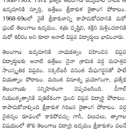
ఉద్యమానికి స్ఫూర్తి, ఉత్తేజం శ్రీకాకుళ రైతాంగ పోరాటం.
1968-69లలో నైతే శ్రీకాకుళాన్ని కాపాడుకోవడానికి మరో
ఫ్రంట్‌ తెలంగాణ ఉద్యమం, శత్రు దృష్టిని, శక్తిని మళ్లించడానికి
మరో శిబిరం అని కూడా ఆనాటి విప్లవ విద్యార్థులు భావించారు.
తెలంగాణ ఉద్యమానికి నాయకత్వం వహించిన విప్లవ
విద్యార్థులకు ఆనాటి ఉత్తేజం చైనా శ్రామిక వర్గ మహత్తర
సాంస్కృతిక విప్లవం. నక్సల్‌బరీ వసంత మేఘగర్జనతో పాటే
వియత్నాం పోరాటం. మరింత వినూత్న ప్రయోగంగా, ప్రత్యేక
తెలంగాణకు సన్నిహితంగా చెప్పవలసింది. డీగాల్‌
నియంతృత్వానికి వ్యతిరేకంగా ఫ్రెంచి విప్లవ విద్యార్థి పోరాటం.
కాపాడుకోవాల్సింది శ్రీకాకుళ గిరిజన రైతాంగ పోరాటం. వర్గ
చైతన్యం రూపంలో కాకపోవచ్చు గానీ, విలువలు, త్యాగాల
విషయంలో తొలి తెలంగాణ విద్యార్థి ఉద్యమం శ్రీకాకుళం వలనే