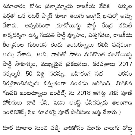
సమాచారం కోసం ప్రత్యామ్నాయ రాజకీయ వేదిక సభ్యుల
పేర్లతో ఒక లెటర్‌ ప్యాడ్‌ కూడా తెలుగు ఇంగ్లిష్‌ భాషల్లో అచ్చు
వేశారు. అప్పటికింకా మావోయిస్టు పార్టీ కేంద్ర కమిటీ
కార్యదర్శిగా ఉన్న గణపతి పార్టీ వ్యూహం, ఎత్తుగడలు, రాజకీయ
తీర్మానంల గురించిన రెండు ఇంటర్వ్యూలు కలిపి పుస్తకంగా
అచ్చు వేశారు. (అవి, వాటితో పాటు మరికొంత మావోయిస్టు
పార్టీ సాహిత్యం, ముఖ్యమైన ప్రకటనలు, కరపత్రాలు 2017
నక్సల్బరీ 50 ఏళ్ల సదస్సు, బహిరంగ సభ విరసం
నిర్వహించినప్పుడు విస్తృతంగా పంచడం జరిగింది. మిగిలిన
గణపతి ఇంటర్వ్యూలు బండిల్స్‌ ను 2018 ఆగస్టు 28న పూణే
పోలీసులు దాడి చేసి, వివిని అరెస్ట్‌ చేసినప్పుడు తెలంగాణ
ఇంటిలిజెన్స్‌ సిఐ సూచనపై పూణే పోలీసులు జప్తు చేశారు.)
దూర దూరాల నుంచి వచ్చే వారికోసం మూడు నాలుగు చోట్ల