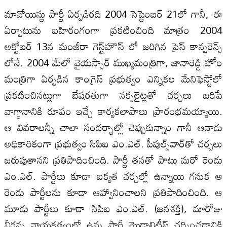
మావోయిస్టు పార్టీ ఏర్పడిరది 2004 సెప్టెంబర్‌ 21లో గానీ, ఈ
ఏర్పాటును బహిరంగంగా ప్రకటించింది మాత్రం 2004
అక్టోబర్‌ 13న మంజీరా గెస్ట్‌హౌస్‌ లో జరిగిన ప్రెస్‌ కాన్ఫరెన్స్‌
లోనే. 2004 మేలో వైయస్సార్‌ ముఖ్యమంత్రిగా, జానారెడ్డి హోం
మంత్రిగా ఏర్పడిన కాంగ్రెస్‌ ప్రభుత్వం ఎన్నికల మేనిఫెస్టోలో
ప్రకటించినట్లుగా బేషరతుగా నక్సలైట్లతో చర్చలు జరిపే
వాగ్దానానికి రూపం ఇచ్చే కార్యకలాపాలు ప్రారంభమయ్యాయి.
ఆ వివరాలన్నీ చాలా సందర్భాల్లో చెప్పుకున్నాం గానీ ఆనాడు
అధికారికంగా ప్రభుత్వం సిపిఐ ఎం.ఎల్‌. పీపుల్స్‌వార్‌తో చర్చలు
జరుపుతానని ప్రతిపాదించింది. పార్టీ తనతో పాటు మరో రెండు
ఎం.ఎల్‌. పార్టీలు కూడా ఐక్యత చర్చల్లో ఉన్నాయి గనుక ఆ
రెండు పార్టీలను కూడా ఆహ్వానించాలని ప్రతిపాదించింది. ఆ
మూడు పార్టీలు కూడా సిపిఐ ఎం.ఎల్‌. (జనశక్తి), మారోజు
వీరన్న నాయకత్వంలో ఉన్న పార్టీ మొడాలిటీస్‌ చర్చించడానికి