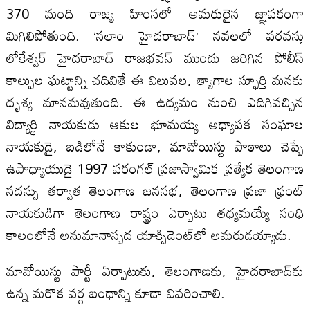
370 మంది రాజ్య హింసలో అమరులైన జ్ఞాపకంగా
మిగిలిపోతుంది. ‘సలాం హైదరాబాద్‌’ నవలలో పరవస్తు
లోకేశ్వర్‌ హైదరాబాద్‌ రాజభవన్‌ ముందు జరిగిన పోలీస్‌
కాల్పుల ఘట్టాన్ని చదివితే ఈ విలువల, త్యాగాల స్ఫూర్తి మనకు
దృశ్య మానమవుతుంది. ఈ ఉద్యమం నుంచి ఎదిగివచ్చిన
విద్యార్థి నాయకుడు ఆకుల భూమయ్య అధ్యాపక సంఘాల
నాయకుడై, బడిలోనే కాకుండా, మావోయిస్టు పాఠాలు చెప్పే
ఉపాధ్యాయుడై 1997 వరంగల్‌ ప్రజాస్వామిక ప్రత్యేక తెలంగాణ
సదస్సు తర్వాత తెలంగాణ జనసభ, తెలంగాణ ప్రజా ఫ్రంట్‌
నాయకుడిగా తెలంగాణ రాష్ట్రం ఏర్పాటు తధ్యమయ్యే సంధి
కాలంలోనే అనుమానాస్పద యాక్సిడెంట్‌లో అమరుడయ్యాడు.
మావోయిస్టు పార్టీ ఏర్పాటుకు, తెలంగాణకు, హైదరాబాద్‌కు
ఉన్న మరొక వర్గ బంధాన్ని కూడా వివరించాలి.