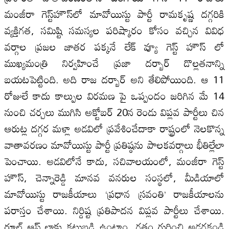
మంజీరా గెస్ట్‌హౌస్‌లో మావోయిస్టు పార్టీ రామకృష్ణ దగ్గరికి
వ్యక్తిగత, సమిష్టి సమస్యల పరిష్కారం కోసం వచ్చిన వివిధ
వర్గాల ప్రజల జాతర పక్కనే లేక్‌ వ్యూ గెస్ట్‌ హౌస్‌ లో
ముఖ్యమంత్రి నిర్వహించే ప్రజా దర్బార్‌ డొల్లతనాన్ని
బయటపెట్టింది. అది రాజ దర్బార్‌ అని తేలిపోయింది. ఆ 11
రోజులే కాదు కాల్పుల విరమణ పై ఒప్పందం జరిగిన మే 14
నుంచి చర్చలు ముగిసి అక్టోబర్‌ 20న రెండు విప్లవ పార్టీలు చిన
ఆరుట్ల దగ్గర మళ్లా అడవిలో ప్రవేశించేదాకా రాష్ట్రంలో నెలకొన్న
వాతావరణం మావోయిస్టు పార్టీ ప్రతిష్ఠను పాలకవర్గాలు భీతిల్లేలా
పెంచాయి. అడవిలోనే కాదు, సచివాలయంలో, మంజీరా గెస్ట్‌
హౌస్‌, చెన్నారెడ్డి మానవ వనరుల సంస్థలో, మీడియాలో
మావోయిస్టు రాజకీయాలు ‘ప్రధాన స్రవంతి’ రాజకీయాలను
పరాస్తం చేశాయి. నిర్దిష్ట ప్రతిపాదన విప్లవ పార్టీలు చేశాయి.
రూల్‌ ఆఫ్‌ లాకు కట్టుబడి ఉంటాం. గతం గురించి అడగకండి