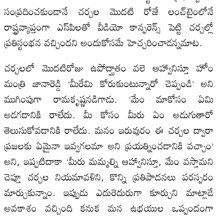
సంప్రదించకుండానే చర్చల మొదటి రోజే లంచ్‌టైంలోనే
రాష్ట్రవ్యాప్తంగా ఎస్‌పిలతో వీడియో కాన్ఫరెన్స్‌ పెట్టి చర్చల్లో
ప్రతిస్టంభన వచ్చిందని అందుకోసమే హెచ్చరించాడన్నమాట.
చర్చలలో మొదటిరోజు ఉపోద్ఘాతం వలె ఆహ్వానిస్తూ హోం
మంత్రి జానారెడ్డి ‘మీరేమి కోరుకుంటున్నారో చెప్పండి’ అని
ముగింపుగా రామకృష్ణనడిగాడు. ‘మేం మాకోసం ఏమి
అడగడానికి రాలేదు. మీ కోసం మీరు ఏం అడుగుతారో
తెలుసుకోవడానికి రాలేదు. మనం ఇరువురం ఈ చర్చల ద్వారా
ప్రజలకు ఏమైనా ఇవ్వగలమా అని ప్రయత్నించడానికి వచ్చాం’
అని, ఇప్పటిదాకా ‘మీరు మమ్మల్ని ఆహ్వానిస్తూ, మేం వస్తామని
చెప్తూ చర్చల నియమావళిని, కొన్ని ప్రతిపాదనలు పరస్పరం
మార్చుకున్నాం. ఇప్పుడు ఎదురెదురుగా కూర్చుని మాట్లాడే
అవకాశం వచ్చింది కనుక మన ఉభయుల ఒప్పందంగా