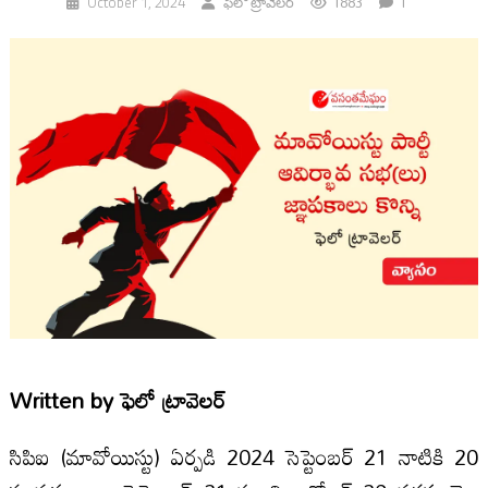
1883
1
October 1, 2024
ఫెలో ట్రావెలర్
Written by
ఫెలో ట్రావెలర్
సిపిఐ (మావోయిస్టు) ఏర్పడి 2024 సెప్టెంబర్‌ 21 నాటికి 20