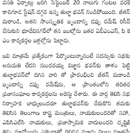
వసతి ఏర్పాట్లు జరిగి సెప్టెంబర్‌ 20 నాలుగు గంటల వరకే
కాచిగూడ స్టేషన్‌ దగ్గర ఉన్న తుల్జా భవన్‌ నిండిపోయింది. జీతన్‌
మరాండి, అతని సాంస్కృతిక బృందాన్ని డప్పు రమేష్‌ రిసీవ్‌
చేసుకుని భూదేవినగర్‌లో తన ఇంట్లోను ఇతర ఏబీఎంఎస్‌, పి కె
ఎం కార్యకర్తల ఇళ్లల్లోను పెట్టాడు.
ఇవి మాత్రమే ప్రత్యేకంగా పేర్కొంటున్నానంటే సదస్సుకు సభకు
అనుమతి లేదని సుందరయ్య విజ్ఞాన భవన్‌కు తాళం పెట్టి
తుల్జాభవన్‌లో దిగిన వారి తో ప్రారంభించి జీతన్‌ మరాండి
బృందాన్ని డప్పు రమేష్‌ను, ఆ ప్రాంతంలోని తదితర
ప్రజాసంఘాల కార్యకర్తలను అరెస్టు చేశారు. ఈ వార్త తెలిసి సభ
నిర్వాహక బాధ్యులందరూ తుల్జాభవన్‌కు చేరుకొని తమకు
తెలిసిన తెలంగాణ రాష్ట్ర మంత్రులు, నాయకులందరితో సహా,
ఎపిసిఎల్‌సి నాయకులు, ప్రజాస్వామిక వాదులందరి దృష్టికి
తెచ్చి మావోయిస్టు ఎజెండాతో గెలిచిన మూడు నెలలు మాత్రమే