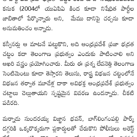
కనుక (2004లో యుఏపిఏ కింద కూడా నిషేధిత పార్టీల
జాబితాలో పేర్కొన్నారు అని, మేము దానిపై చర్చను కూడా
అనుమతించం అన్నాడు.
కన్వీనర్లు ఆ మాటనే పట్టుకొని, అది ఆంధ్రప్రదేశ్‌ ప్రజా భద్రత
చట్టం కదా తెలంగాణ ప్రభుత్వం ఎందుకు పాటించాలి అని
ఆఖరి వస్త్రం ప్రయోగించారు. మీరు ఈ ప్రశ్న లేవనెత్తి తెలంగాణ
సెంటిమెంటు కూడా తెస్తారని తెలుసు, రాష్ట్ర విభజన చట్టంలోనే
విభజన తర్వాత మూడేళ్ల దాకా అవిభక్త ఆంధ్రప్రదేశ్‌ ప్రభుత్వం
చట్టాలు చెల్లుతాయని స్పష్టమైన వివరణ ఉందన్నాడు. చీకటి
పడిరది.
మర్నాడు సుందరయ్య విజ్ఞాన భవన్‌, బాగ్‌లింగంపల్లి పార్క్‌
దగ్గరికి ఒక్కరొక్కరుగా ప్లకార్డులతో చేరుకొని పోలీసులు అరెస్ట్‌