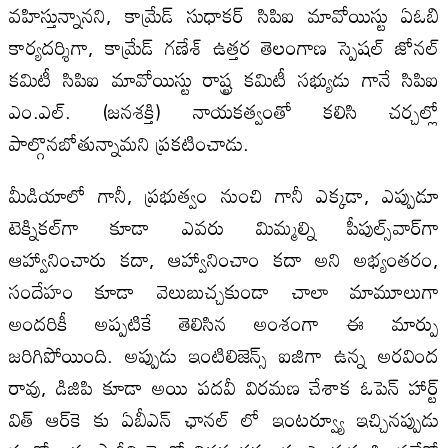
వహిస్తున్నానని, కామ్రేడ్‌ సుధాకర్‌ సిపిఐ మావోయిస్టు ఏఓబి
కార్యదర్శిగా, కామ్రేడ్‌ గణేశ్‌ ఉత్తర తెలంగాణ స్పెషల్‌ జోనల్‌
కమిటీ సిపిఐ మావోయిస్టు రాష్ట్ర కమిటీ సభ్యుడు గానే సిపిఐ
ఎం.ఎల్‌. (జనశక్తి) నాయకత్వంతో కలిసి చర్చల్లో
పాల్గొనబోతున్నామని ప్రకటించాడు.
మీడియాలో గానీ, ప్రభుత్వం నుంచి గానీ ఎక్కడా, ఎప్పుడూ
టెక్నికల్‌గా కూడా ఎవరు మిమ్మల్ని పీపుల్స్‌వార్‌గా
ఆహ్వానించారు కదా, ఆహ్వానించాం కదా అని అభ్యంతరం,
సందేహం కూడా వెలుబుచ్చకుండా చాలా మామూలుగా
అందరికీ అప్పటికే తెలిసిన అంశంగా ఈ మార్పు
జరిగిపోయింది. అప్పుడు ఇంటిలిజెన్స్‌ ఐజిగా ఉన్న అరవింద
రావు, డిజిపి కూడా అయి పదవీ విరమణ చేశాక ఓపెన్‌ హార్ట్‌
విత్‌ ఆర్‌కె కు ఏబీఎన్‌ ఛానల్‌ లో ఇంటర్వ్యూ ఇచ్చినప్పుడు