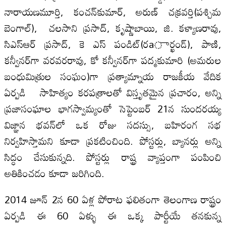
నారాయణమూర్తి, కంచన్‌కుమార్‌, అరుణ్‌ చక్రవర్తి(పశ్చిమ
బెంగాల్‌), చలసాని ప్రసాద్‌, కృష్ణాబాయి, జి. కళ్యాణరావు,
సిఎస్‌ఆర్‌ ప్రసాద్‌, కె ఎస్‌ పండిట్‌(రaార్ఖండ్‌), పాణి,
కన్వీనర్‌గా వరవరరావు, కో కన్వీనర్‌గా పద్మకుమారి (అమరుల
బంధుమిత్రుల సంఘం)గా ప్రత్యామ్నాయ రాజకీయ వేదిక
ఏర్పడి సాహిత్యం కరపత్రాలతో విస్తృతమైన ప్రచారం, అన్ని
ప్రజాసంఘాల భాగస్వామ్యంతో సెప్టెంబర్‌ 21న సుందరయ్య
విజ్ఞాన భవన్‌లో ఒక రోజు సదస్సు, బహిరంగ సభ
నిర్వహిస్తామని కూడా ప్రకటించింది. పోస్టర్లు, బ్యానర్లు అన్ని
సిద్ధం చేసుకున్నది. పోస్టర్లు రాష్ట్ర వ్యాప్తంగా పంపించి
అతికించడం కూడా జరిగింది.
2014 జూన్‌ 2న 60 ఏళ్ల పోరాట ఫలితంగా తెలంగాణ రాష్ట్రం
ఏర్పడి ఈ 60 ఏళ్ళు ఈ ఒక్క పార్టీయే తనకున్న