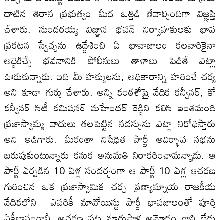
దాటిన తెరాస ప్రభుత్వం మీద ఒత్తిడి తేవాల్సిందిగా విజ్ఞప్తి
చేశారు. సుందరయ్య విజ్ఞాన భవన్‌ నిర్వాహకులకు భావ
ప్రకటన స్వేచ్ఛను ఉద్దేశించి ఏ భావాజాలం కలవారికైనా
అద్దెకిచ్చే భవనానికి పోలీసులు తాళాలు పెడితే ఎట్లా
ఊరుకున్నారు. ఇది మీ హక్కులను, అధికారాన్ని హరించే చర్య
అని కూడా గుర్తు చేశారు. అన్ని కంఠశోషై వేదిక కన్వీనర్‌, కో
కన్వీనర్‌ సిటీ కమిషనర్‌ మహేందర్‌ రెడ్డిని కలిసి ఇంతమంది
ప్రజాస్వామ్య వాదులు తలపెట్టిన సదస్సును ఎట్లా నిరోధిస్తారు
అని అడిగారు. మీరంతా నిషేధిత పార్టీ ఆవిర్భావ సభను
జరుపుకుంటున్నారు కనుక అనుమతి నిరాకరించామన్నాడు. ఆ
పార్టీ ఏర్పడిన 10 ఏళ్ల సందర్భంగా ఆ పార్టీ 10 ఏళ్ల ఆచరణ
గురించిన ఒక ప్రజాస్వామిక చర్చ ప్రత్యామ్నాయ రాజకీయ
వేదికలోని ఎవరికీ మావోయిస్టు పార్టీ భావజాలంతో పూర్తి
ఏకీభావంగానీ, ఆచరణ పట్ల నూరుపాళ్ల ఆమోదం గాని లేదు