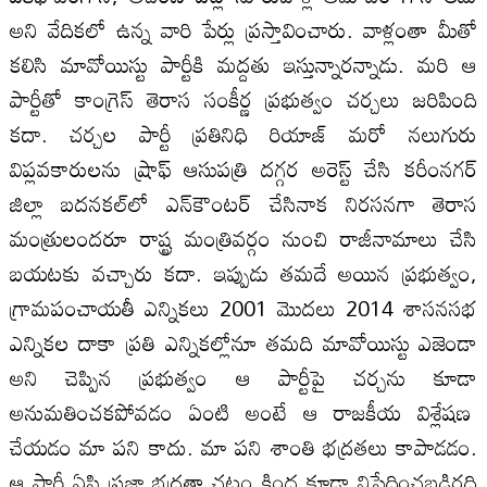
అని వేదికలో ఉన్న వారి పేర్లు ప్రస్తావించారు. వాళ్లంతా మీతో
కలిసి మావోయిస్టు పార్టీకి మద్దతు ఇస్తున్నారన్నాడు. మరి ఆ
పార్టీతో కాంగ్రెస్‌ తెరాస సంకీర్ణ ప్రభుత్వం చర్చలు జరిపింది
కదా. చర్చల పార్టీ ప్రతినిధి రియాజ్‌ మరో నలుగురు
విప్లవకారులను ష్రాఫ్‌ ఆసుపత్రి దగ్గర అరెస్ట్‌ చేసి కరీంనగర్‌
జిల్లా బదనకల్‌లో ఎన్‌కౌంటర్‌ చేసినాక నిరసనగా తెరాస
మంత్రులందరూ రాష్ట్ర మంత్రివర్గం నుంచి రాజీనామాలు చేసి
బయటకు వచ్చారు కదా. ఇప్పుడు తమదే అయిన ప్రభుత్వం,
గ్రామపంచాయతీ ఎన్నికలు 2001 మొదలు 2014 శాసనసభ
ఎన్నికల దాకా ప్రతి ఎన్నికల్లోనూ తమది మావోయిస్టు ఎజెండా
అని చెప్పిన ప్రభుత్వం ఆ పార్టీపై చర్చను కూడా
అనుమతించకపోవడం ఏంటి అంటే ఆ రాజకీయ విశ్లేషణ
చేయడం మా పని కాదు. మా పని శాంతి భద్రతలు కాపాడడం.
ఆ పార్టీ ఏపి ప్రజా భద్రతా చట్టం కింద కూడా నిషేధించబడిరది