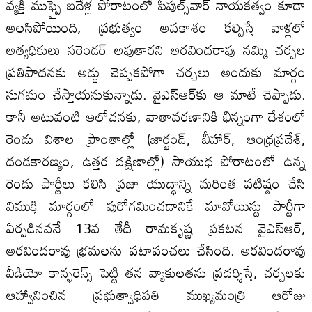
వ్యక్తి ముఫ్పై ఐదేళ్ల పోరాటంలో పీపుల్స్‌వార్‌ నాయకత్వం కూడా
అలసిపోయింది, ప్రభుత్వం అవకాశం కల్పిస్తే వాళ్లలో
అత్యధికులు సరెండర్‌ అవుతారని అరవిందరావు నమ్మి చర్చల
ప్రతిపాదనకు అడ్డు చెప్పకపోగా చర్చలు అందుకు మార్గం
సుగమం చేస్తాయనుకున్నాడు. వైఎస్‌ఆర్‌కు ఆ మాటే చెప్పాడు.
కానీ అటువంటి ఆలోచనకు, వాతావరణానికి భిన్నంగా దేశంలో
రెండు విశాల ప్రాంతాల్లో (జార్ఖండ్‌, బీహార్‌, ఆంధ్రప్రదేశ్‌,
దండకారణ్యం, ఉత్తర దక్షిణాల్లో) సాయుధ పోరాటంలో ఉన్న
రెండు పార్టీలు కలిసి ప్రజా యుద్ధాన్ని మరింత పటిష్ఠం చేసి
విముక్తి మార్గంలో పురోగమించడానికే మావోయిస్టు పార్టీగా
ఏర్పడినవనే 13వ తేదీ రామకృష్ణ ప్రకటన వైఎస్‌ఆర్‌,
అరవిందరావు భ్రమలను పటాపంచలు చేసింది. అరవిందరావు
వీడియో కాన్ఫరెన్స్‌ పెట్టి తన వ్యాకులతను ప్రదర్శిస్తే, చర్చలకు
ఆహ్వానించిన ప్రభుత్వాధిపతి ముఖ్యమంత్రి ఆరోజు