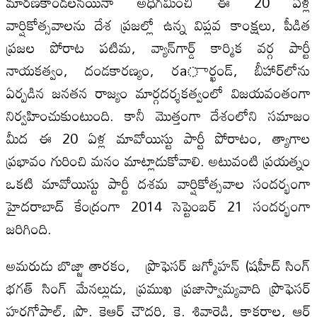
మారణకాండలనయినా అధిగమించి ఈ 20 ఏళ్ల
వార్షికోత్సవాలను దేశ ప్రజల్లో ఉన్న విప్లవ కాంక్షలు, పీడిత
ప్రజల పోరాట పటిమ, వ్యాన్‌గార్డ్‌ కార్మిక వర్గ పార్టీ
నాయకత్వం, దండకారణ్యం, రaార్ఖండ్‌, బీహార్‌లోను
ఏర్పడిన జనతన రాజ్యం మార్గదర్శకత్వంలో విజయవంతంగా
నిర్వహించుకుంటుంది. కానీ మొత్తంగా దేశంలోని సమాజం
మీద ఈ 20 ఏళ్ల మావోయిస్టు పార్టీ పోరాటం, త్యాగాల
ప్రభావం గురించి మనం మాట్లాడుకోవాలి. అటువంటి ప్రయత్నం
ఒకటి మావోయిస్టు పార్టీ దశమ వార్షికోత్సవాల సందర్భంగా
హైదరాబాద్‌ కేంద్రంగా 2014 సెప్టెంబర్‌ 21 సందర్భంగా
జరిగింది.
అమరుడు బొజ్జా తారకం, ప్రొఫెసర్‌ జగ్మోహన్‌ (షహీద్‌ సింగ్‌
భగత్‌ సింగ్‌ మేనల్లుడు, ప్రముఖ ప్రజాస్వామ్యవాది ప్రొఫెసర్‌
హరగోపాల్‌, ప్రొ. కెఆర్‌ చౌదరి, కె. శివారెడ్డి, కాకరాల, ఆర్‌