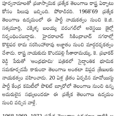
పూర్వనామాలతో ప్రజాస్వామిక ప్రత్యేక తెలంగాణ రాష్ట్ర ఏర్పాటు
కోసం పిలుపు ఇచ్చింది. పోరాడిరది. 1968`69 ప్రత్యేక
తెలంగాణ ఉద్యమంలో ఈ పార్టీ నాయకత్వం నుంచి కె.జి.
సత్యమూర్తి, చక్కిళ్ళ ఐలయ్య వరంగల్‌లో అరెస్టయి జైల్లో
నిర్బంధించబడ్డారు. హైదరాబాద్‌ సికింద్రాబాద్‌ నగరాల్లో
కొల్లిపర రామ నరసింహారావు అజ్ఞాతం నుంచి మార్గదర్శకత్వం
చేశాడు. రాష్ట్ర నాయకుడు కొండపల్లి సీతారామయ్య, కె. ప్రభాకర్‌
రెడ్డి పేరుతో ‘ఆంధ్రభూమి’ పత్రికలో సైద్ధాంతిక భూమిక
సమకూర్చడమే కాకుండా తెలంగాణ అంతటా విప్లవ శ్రేణులకు
నాయకత్వం వహించాడు. 20 ఏళ్ల క్రితం ఏర్పడిన మావోయిస్టు
పార్టీ కేంద్ర కమిటీలో పొలిట్‌ బ్యూరోలో తెలంగాణ నుంచి ఉన్న
అమరులైన సభ్యులందరూ ఈ ప్రత్యేక తెలంగాణ ఉద్యమం
నుంచి వచ్చిన వాళ్లే.
1968-1969, 1972 ప్రత్యేక తెలంగాణ ఉద్యమాల నాటికి ఆ