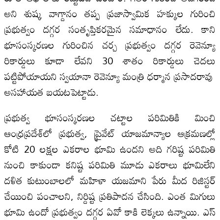
అని శుష్క వాగ్దానం తప్ప ప్రజాస్వామిక హక్కుల గురించి
ప్రభుత్వం దగ్గర సంతృప్తికరమైన సమాధానం లేదు. కాని
భూసంస్కరణల గురించిన చర్చ ప్రభుత్వం దగ్గర రెవెన్యూ
రికార్డులు కూడా లేవని 30 శాతం రికార్డులు చెదలు
పట్టిపోయాయని స్వయానా రెవెన్యూ మంత్రి ధర్మాన ప్రసాదరావు
అసహాయత బయటపెట్టాడు.
ప్రభుత్వ భూసంస్కరణల చట్టాల పరిమితికి మించి
ఆంధ్రప్రదేశ్‌లో ప్రభుత్వ, ప్రైవేట్‌ యాజమాన్యాల ఆక్రమణల్లో
కోటి 20 లక్షల ఎకరాల భూమి ఉందని అది గరిష్ట పరిమితి
నుంచి కాకుండా కనిష్ట పరిమితి మూడు ఎకరాలు భూమిలేని
దళిత కుటుంబాలలో మహిళా యజమాని పేరు మీద రిజిస్టర్‌
చేయించి పంచాలని, నిర్దిష్ట ప్రతిపాదన చేసింది. ఎంత మిగులు
భూమి ఉందో ప్రభుత్వం దగ్గర ఏవో కాకి లెక్కలు ఉన్నాయి. ఎస్‌