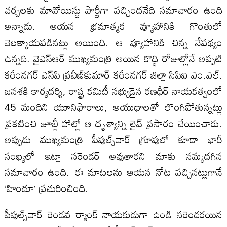
చర్చలకు మావోయిస్టు పార్టీగా వచ్చిందనేది సమాచారం ఉంది
అన్నాడు. ఆయన భ్రమాత్మక వ్యూహానికి గొంతులో
వెలక్కాయపడినట్లు అయింది. ఆ వ్యూహానికి చిన్న నేపథ్యం
ఉన్నది. వైఎస్‌ఆర్‌ ముఖ్యమంత్రి అయిన కొద్ది రోజుల్లోనే అప్పటి
కరీంనగర్‌ ఎస్‌పి ప్రవీణ్‌కుమార్‌ కరీంనగర్‌ జిల్లా సిపిఐ ఎం.ఎల్‌.
జనశక్తి కార్యదర్శి, రాష్ట్ర కమిటీ సభ్యుడైన రణధీర్‌ నాయకత్వంలో
45 మందిని యూనిఫారాలు, ఆయుధాలతో లొంగిపోతున్నట్లు
ప్రకటించి జూబ్లీ హాల్లో ఆ దృశ్యాన్ని లైవ్‌ ప్రసారం చేయించారు.
అప్పుడు ముఖ్యమంత్రి పీపుల్స్‌వార్‌ గ్రూపులో కూడా భారీ
సంఖ్యలో ఇట్లా సరెండర్‌ అవుతారని మాకు నమ్మదగిన
సమాచారం ఉంది. ఈ మాటలను ఆయన నోట వచ్చినట్లుగానే
‘హిందూ’ ప్రచురించింది.
పీపుల్స్‌వార్‌ రెండవ ర్యాంక్‌ నాయకుడుగా ఉండి సరెండరయిన