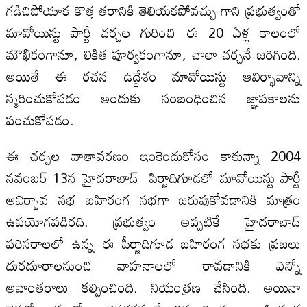
గడిచిపోయాక కొత్త తరానికి తెలియకపోవచ్చు గాని ప్రభుత్వంతో
మావోయిస్టు పార్టీ చర్చల గురించి ఈ 20 ఏళ్ల కాలంలో
మౌఖికంగానూ, లికిత పూర్వకంగానూ, చాలా చర్చనే జరిగింది.
అయితే ఈ రచన ఉద్దేశం మావోయిస్టు ఆవిర్భావాన్ని
స్మరించుకోవడం అందుకు సంబంధించిన జ్ఞాపకాలను
పంచుకోవడం.
ఈ చర్చల వాతావరణం ఇంకెందుకోసం కాకున్నా 2004
నవంబర్‌ 13న హైదరాబాద్‌ పిర్జాదిగూడలో మావోయిస్టు పార్టీ
ఆవిర్భావ సభ బహిరంగ సభగా జరుపుకోవడానికి మాత్రం
ఉపయోగపడిరది. ప్రభుత్వం అప్పటికే హైదరాబాద్‌
పరిసరాలలో ఉన్న ఈ పీర్జాదిగూడ బహిరంగ సభకు ప్రజలు
దురదూరాలనుంచి వాహనాలలో రావడానికి ఎన్నో
అవాంతరాలు కల్పించింది. నియంత్రణ చేసింది. అయినా