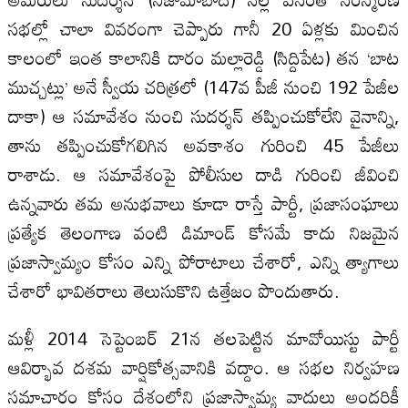
సభల్లో చాలా వివరంగా చెప్పారు గానీ 20 ఏళ్లకు మించిన
కాలంలో ఇంత కాలానికి దారం మల్లారెడ్డి (సిద్దిపేట) తన ‘బాట
ముచ్చట్లు’ అనే స్వీయ చరిత్రలో (147వ పీజీ నుంచి 192 పేజీల
దాకా) ఆ సమావేశం నుంచి సుదర్శన్‌ తప్పించుకోలేని వైనాన్ని,
తాను తప్పించుకోగలిగిన అవకాశం గురించి 45 పేజీలు
రాశాడు. ఆ సమావేశంపై పోలీసుల దాడి గురించి జీవించి
ఉన్నవారు తమ అనుభవాలు కూడా రాస్తే పార్టీ, ప్రజాసంఘాలు
ప్రత్యేక తెలంగాణ వంటి డిమాండ్‌ కోసమే కాదు నిజమైన
ప్రజాస్వామ్యం కోసం ఎన్ని పోరాటాలు చేశారో, ఎన్ని త్యాగాలు
చేశారో భావితరాలు తెలుసుకొని ఉత్తేజం పొందుతారు.
మళ్లీ 2014 సెప్టెంబర్‌ 21న తలపెట్టిన మావోయిస్టు పార్టీ
ఆవిర్భావ దశమ వార్షికోత్సవానికి వద్దాం. ఆ సభల నిర్వహణ
సమాచారం కోసం దేశంలోని ప్రజాస్వామ్య వాదులు అందరికీ