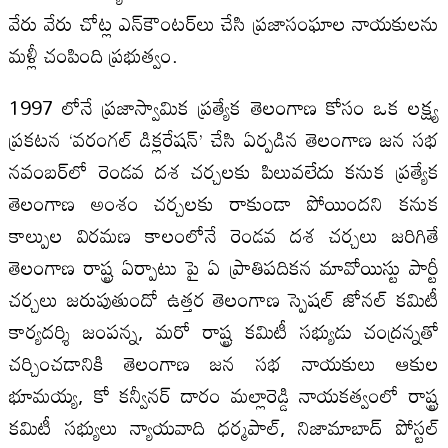
వేరు వేరు చోట్ల ఎన్‌కౌంటర్‌లు చేసి ప్రజాసంఘాల నాయకులను
మళ్లీ చంపింది ప్రభుత్వం.
1997 లోనే ప్రజాస్వామిక ప్రత్యేక తెలంగాణ కోసం ఒక లక్ష్య
ప్రకటన ‘వరంగల్‌ డిక్లరేషన్‌’ చేసి ఏర్పడిన తెలంగాణ జన సభ
నవంబర్‌లో రెండవ దశ చర్చలకు పిలువలేదు కనుక ప్రత్యేక
తెలంగాణ అంశం చర్చలకు రాకుండా పోయిందని కనుక
కాల్పుల విరమణ కాలంలోనే రెండవ దశ చర్చలు జరిగితే
తెలంగాణ రాష్ట్ర ఏర్పాటు పై ఏ ప్రాతిపదికన మావోయిస్టు పార్టీ
చర్చలు జరుపుతుందో ఉత్తర తెలంగాణ స్పెషల్‌ జోనల్‌ కమిటీ
కార్యదర్శి జంపన్న, మరో రాష్ట్ర కమిటీ సభ్యుడు చంద్రన్నతో
చర్చించడానికి తెలంగాణ జన సభ నాయకులు ఆకుల
భూమయ్య, కో కన్వీనర్‌ దారం మల్లారెడ్డి నాయకత్వంలో రాష్ట్ర
కమిటీ సభ్యులు న్యాయవాది ధర్మపాల్‌, నిజామాబాద్‌ పోస్టల్‌