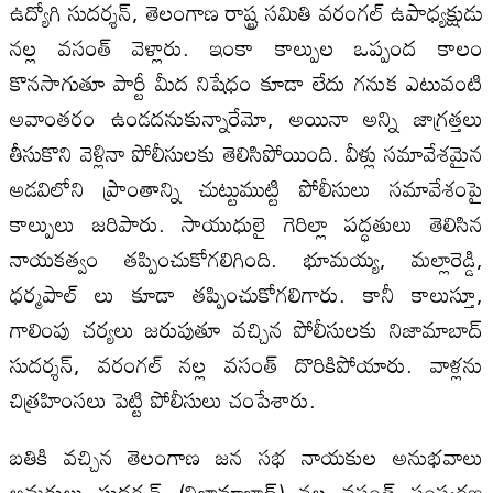
ఉద్యోగి సుదర్శన్‌, తెలంగాణ రాష్ట్ర సమితి వరంగల్‌ ఉపాధ్యక్షుడు
నల్ల వసంత్‌ వెళ్లారు. ఇంకా కాల్పుల ఒప్పంద కాలం
కొనసాగుతూ పార్టీ మీద నిషేధం కూడా లేదు గనుక ఎటువంటి
అవాంతరం ఉండదనుకున్నారేమో, అయినా అన్ని జాగ్రత్తలు
తీసుకొని వెళ్లినా పోలీసులకు తెలిసిపోయింది. వీళ్లు సమావేశమైన
అడవిలోని ప్రాంతాన్ని చుట్టుముట్టి పోలీసులు సమావేశంపై
కాల్పులు జరిపారు. సాయుధులై గెరిల్లా పద్ధతులు తెలిసిన
నాయకత్వం తప్పించుకోగలిగింది. భూమయ్య, మల్లారెడ్డి,
ధర్మపాల్‌ లు కూడా తప్పించుకోగలిగారు. కానీ కాలుస్తూ,
గాలింపు చర్యలు జరుపుతూ వచ్చిన పోలీసులకు నిజామాబాద్‌
సుదర్శన్‌, వరంగల్‌ నల్ల వసంత్‌ దొరికిపోయారు. వాళ్లను
చిత్రహింసలు పెట్టి పోలీసులు చంపేశారు.
బతికి వచ్చిన తెలంగాణ జన సభ నాయకుల అనుభవాలు
అమరులు సుదర్శన్‌ (నిజామాబాద్‌) నల్ల వసంత్‌ సంస్మరణ