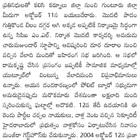
ప్రతినిధులతో కలిసి కర్నూలు జిల్లా నుంచి గుంటూరు జిల్లా
మీదుగా అక్టోబర్‌ 11న బయలుదేరారు. మొదటి పాదం
గుత్తికొండ బిలం దగ్గర ఆగి అక్కడ అప్పటికే నిర్మాణమై సిద్ధంగా
ఉన్న సిపిఐ ఎం.ఎల్‌. నిర్మాత మొదటి కార్యదర్శి అమరుడు
చారుమజుందార్‌ స్థూపాన్ని ఆవిష్కరించి దూర దూరాల నుంచి
వచ్చిన వేలాది మందితో బహిరంగ సభ జరిగింది. ఆ సభలో
రామకృష్ణ చేసిన ప్రసంగం ఇప్పటికీ సామాజిక మాధ్యమాల్లో
యుట్యూబ్‌లో వింటున్న వేలాదిమంది విప్లవాభిమానులు
ఉన్నారు. ఆయన దండకారణ్యంలో పోలిట్‌ బ్యూరో సభ్యుడుగా
అమరుడైనప్పుడు మరొకమారు దేశమంతా లక్షలాది మంది
స్మరించుకున్న ఘట్టాల్లో అదొకటి. 12వ తేదీ ఉదయానికి ఈ
రెండు పార్టీల చర్చల నాయకులు, వాళ్ల వెంట వచ్చిన సెక్యూరిటీ
హైదరాబాదులో ప్రభుత్వం వాళ్లకోసం ఏర్పాటుచేసిన నివాసం
మంజీరా గెస్ట్‌హౌస్‌కు చేరుకున్నారు. 2004 అక్టోబర్‌ 12న ప్రజా