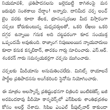
నియమావళి, ప్రతిపాదనలను జల్లెడబట్టి కాగితంపై మన
ఇరువురి సంతకాలు చేద్దాం! అన్నాడు. దానిమీద చర్చ లంచ్‌
టైం వరకు కూడా తేలక, భూసంస్కరణల మీద విస్తారంగా
చర్చలు కోరుకుంటున్న మధ్యవర్తులతో, ఒకరి లేఖలు ఒకరి
దగ్గర ఉన్నాయి గనుక అది చట్టపరంగా కూడ సంయుక్త
ఒప్పందమే అవుతుంది. రాజ్యాంగ నిపుణులయిన న్యాయవాదులు
కూడా కనుక కన్నబిరాన్‌, తారకం గార్లు సూచించారు. ఎస్‌.ఆర్‌.
శంకరన్‌ గారు సమన్వయకర్తగా చర్చను ముగించారు.
చర్చలకు మీడియాను అనుమతించలేదు. మినిట్స్‌ రాయాలనే
పార్టీల ప్రతిపాదనను అంగీకరించి స్టెనోను నియోగించారు.
ఈ మాత్రం ఆలస్యాన్నే ప్రతిష్టంభనగా చిత్రించి ఇంటిలిజెన్స్‌ ఐజి
అరవిందరావు వీడియో కాన్ఫరెన్స్‌లో ఎస్‌పిలకు శాంతిభద్రతల
కోసం అలర్ట్‌ చేశాడు. సిపిఐ ఎంఎల్‌ పీపుల్స్‌వార్‌ కాకుండా