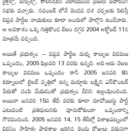
రైళ్లల్లో, బస్సుల్లో, కాలినడకన వేలాదిమంది ప్రజలు బహిరంగ
సభకు వచ్చారు. నవంబర్‌ లోనే రెండవ దశ చర్చలకు పిలిస్తే
విప్లవ పార్టీల నాయకులు కూడా అందులో పాల్గొని ఉండేవారు.
ఆ అవకాశం ఒక్క గుత్తికొండ బిలం దగ్గర 2004 అక్టోబర్‌ 11న
మాత్రమే వచ్చింది.
అయితే ప్రభుత్వం – విప్లవ పార్టీల మధ్య కాల్పుల విరమణ
ఒప్పందం, 2005 ఫిబ్రవరి 13 వరకు ఉన్నది. అది ఆరు నెలల
కాల్పుల విరమణ ఒప్పందం కానీ 2005 జనవరి 8న
కర్నూలులో టైలర్‌ వృత్తిలో ఉన్న మద్దూరు లక్ష్మిని ఎన్‌కౌంటర్‌
పేరుతో చంపి వేయడంతో ప్రభుత్వం దీనిని ఉల్లంఘించింది.
అయినా జనవరి 15వ తేదీ వరకు కూడా మావోయిస్టు పార్టీ
ఎటువంటి ప్రతిఘటనకు పూనుకోకుండా ఒప్పందాన్ని
గౌరవించింది. 2005 జనవరి 14, 15 తేదీల్లో విశాఖపట్నంలో
విరసం సాహిత్య పాఠశాల జరిగిన రెండు రోజులు వరుసగా