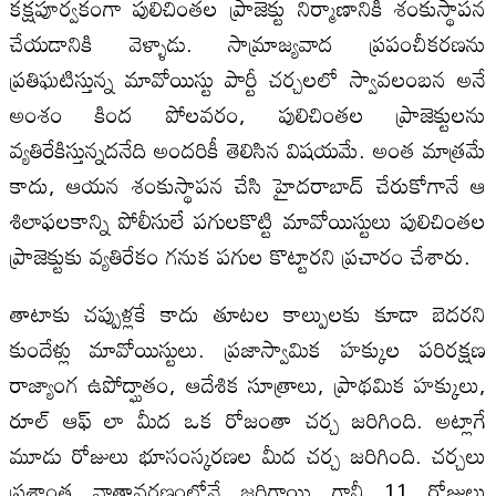
కక్షపూర్వకంగా పులిచింతల ప్రాజెక్టు నిర్మాణానికి శంకుస్థాపన
చేయడానికి వెళ్ళాడు. సామ్రాజ్యవాద ప్రపంచీకరణను
ప్రతిఘటిస్తున్న మావోయిస్టు పార్టీ చర్చలలో స్వావలంబన అనే
అంశం కింద పోలవరం, పులిచింతల ప్రాజెక్టులను
వ్యతిరేకిస్తున్నదనేది అందరికీ తెలిసిన విషయమే. అంత మాత్రమే
కాదు, ఆయన శంకుస్థాపన చేసి హైదరాబాద్‌ చేరుకోగానే ఆ
శిలాఫలకాన్ని పోలీసులే పగులకొట్టి మావోయిస్టులు పులిచింతల
ప్రాజెక్టుకు వ్యతిరేకం గనుక పగుల కొట్టారని ప్రచారం చేశారు.
తాటాకు చప్పుళ్లకే కాదు తూటల కాల్పులకు కూడా బెదరని
కుందేళ్లు మావోయిస్టులు. ప్రజాస్వామిక హక్కుల పరిరక్షణ
రాజ్యాంగ ఉపోద్ఘాతం, ఆదేశిక సూత్రాలు, ప్రాథమిక హక్కులు,
రూల్‌ ఆఫ్‌ లా మీద ఒక రోజంతా చర్చ జరిగింది. అట్లాగే
మూడు రోజులు భూసంస్కరణల మీద చర్చ జరిగింది. చర్చలు
ప్రశాంత వాతావరణంలోనే జరిగాయి గానీ 11 రోజులు