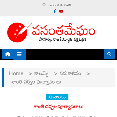
Skip
August 8, 2026
to
content
Home
>
కాలమ్స్
>
సమకాలీనం
>
శాంతి చర్చల పూర్వాపరాలు
సమకాలీనం
శాంతి చర్చల పూర్వాపరాలు