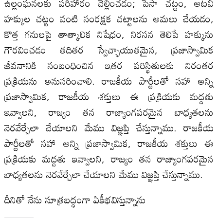
ఉల్లంఘనలకు పరిహారం చెల్లించడం; పెసా చట్టం, అటవీ
హక్కుల చట్టం వంటి సంరక్షక చట్టాలను అమలు చేయడం,
కొత్త గనులపై తాత్కాలిక నిషేధం, నిరసన తెలిపే హక్కును
గౌరవించడం తదితర స్వేచ్ఛాయుతమైన, ప్రజాస్వామిక
జీవనానికి సంబంధించిన ఇతర పరిస్థితులకు నిరంతర
ప్రక్రియను అనుసరించాలి. రాజకీయ పార్టీలతో సహా అన్ని
ప్రజాస్వామిక, రాజకీయ శక్తులు ఈ ప్రక్రియకు మద్దతు
ఇవ్వాలని, రాజ్యం తన రాజ్యాంగపరమైన బాధ్యతలను
నెరవేర్చేలా చేయాలని మేము విజ్ఞప్తి చేస్తున్నాము. రాజకీయ
పార్టీలతో సహా అన్ని ప్రజాస్వామిక, రాజకీయ శక్తులు ఈ
ప్రక్రియకు మద్దతు ఇవ్వాలని, రాజ్యం తన రాజ్యాంగపరమైన
బాధ్యతలను నెరవేర్చేలా చేయాలని మేము విజ్ఞప్తి చేస్తున్నాము.
దీనితో నేను సూత్రబద్ధంగా ఏకీభవిస్తున్నాను