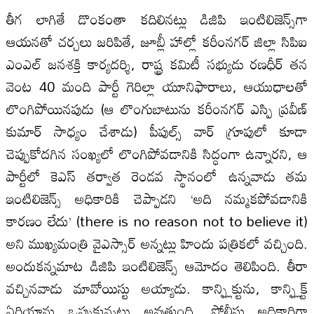
తీగ లాగితే డొంకంతా కదిలినట్లు డిజిపి ఇంటిలిజెన్స్‌గా
ఆయనతో చర్చలు జరిపితే, జూబ్లీ హాల్లో కరీంనగర్ జిల్లా సిపిఐ
ఎంఎల్ జనశక్తి కార్యదర్శి, రాష్ట్ర కమిటీ సభ్యుడు రణధీర్ తన
వెంట 40 మంది పార్టీ గెరిల్లా యూనిఫారాలు, ఆయుధాలతో
లొంగిపోయినపుడు (ఆ లొంగుబాటును కరీంనగర్ ఎస్పి ప్రవీణ్
కుమార్ సాధ్యం చేశాడు) పీపుల్స్ వార్ గ్రూపులో కూడా
చెప్పుకోదగిన సంఖ్యలో లొంగిపోవడానికి సిద్ధంగా ఉన్నారని, ఆ
పార్టీలో కెఎస్ తర్వాత రెండవ స్థానంలో ఉన్నవాడు తమ
ఇంటిలిజెన్స్ అధికారికి చెప్పాడని ‘అది నమ్మకపోవడానికి
కారణం లేదు’ (there is no reason not to believe it)
అని ముఖ్యమంత్రి వైఎస్సార్ అన్నట్లు హిందు పత్రికలో వచ్చింది.
అందుకన్నమాట డిజిపి ఇంటిలిజెన్స్ ఆమోదం తెలిపింది. తీరా
వచ్చినవాడు మావోయిస్టు అయ్యాడు. కాన్ఫ్లిక్టును, కాన్ఫ్లిక్ట్
ఏరియాను ఒప్పుకున్నట్లు అవుతుంది. పోలీసు అధికారిగా