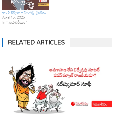
శాంతి చర్చలు – హింసపై వైఖరులు
April 15, 2025
In "సంపాదకీయం"
RELATED ARTICLES