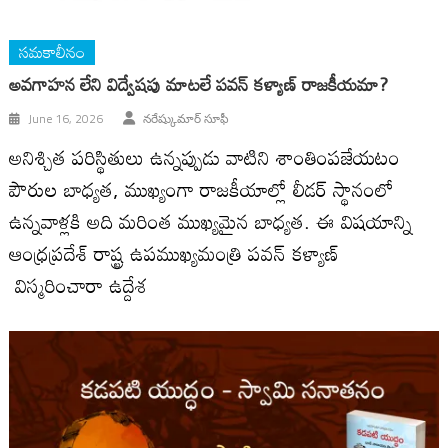
సమకాలీనం
అవగాహన లేని విద్వేషపు మాటలే పవన్ కళ్యాణ్ రాజకీయమా?
June 16, 2026
నరేష్కుమార్ సూఫీ
అనిశ్చిత పరిస్థితులు ఉన్నప్పుడు వాటిని శాంతింపజేయటం
పౌరుల బాధ్యత, ముఖ్యంగా రాజకీయాల్లో లీడర్ స్థానంలో
ఉన్నవాళ్లకి అది మరింత ముఖ్యమైన బాధ్యత. ఈ విషయాన్ని
ఆంధ్రప్రదేశ్ రాష్ట్ర ఉపముఖ్యమంత్రి పవన్ కళ్యాణ్
విస్మరించారా ఉద్దేశ