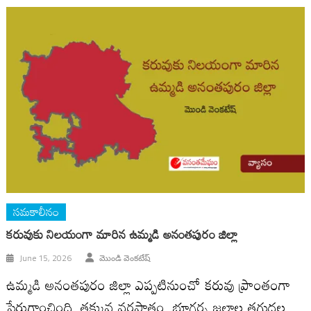
సమకాలీనం
కరువుకు నిలయంగా మారిన ఉమ్మడి అనంతపురం జిల్లా
June 15, 2026
మొండి వెంకటేష్
ఉమ్మడి అనంతపురం జిల్లా ఎప్పటినుంచో కరువు ప్రాంతంగా
పేరుగాంచింది. తక్కువ వర్షపాతం, భూగర్భ జలాల తగ్గుదల,