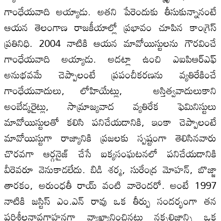
గాంధేయవాది అయ్యాడు. అతని పేరెందుకు తీసుకున్నానంటే
ఆయన తెలంగాణ రాజకీయాల్లో ప్రభావం చూపిన కాంగ్రెస్
ప్రతినిధి. 2004 నాటికి ఆయన మావోయిస్టులను గౌరవించే
గాంధేయవాది అయ్యాడు. అదట్లా ఉంచి ఎఐపిఆర్ఎఫ్
అనుభవమే చెప్పాలంటే ప్రపంచీకరణను వ్యతిరేకించే
గాంధేయవాదులు, లోహియేట్లు, అస్తిత్వవాదులుకాని
అంబేడ్కరైట్లు, సామ్రాజ్యవాద వ్యతిరేక ఫెమినిస్టులు
మావోయిస్టులతో కలిసి పనిచేయడానికి, ఇంకా చెప్పాలంటే
మావోయిస్టుగా రాజ్యానికి ప్రజలకు స్పష్టంగా తెలిసినవారు
చొరవగా ఆర్గనైజ్ చేసే ఐక్యసంఘటనలో పనిచేయడానికి
వీరెవరూ వెనుకాడలేదు. బిడి శర్మ, సురేంద్ర మోహన్, బొజ్జా
తారకం, అరుంధతీ రాయ్ వంటి వారెందరో. అంటే 1997
నాటికి జస్టిస్ ఎం.ఎన్ రావు ఒక తీర్పు సందర్భంగా తన
పరిశీలనావగాహనగా వ్యాఖ్యానించినట్లు నక్సలిజాన్ని ఒక