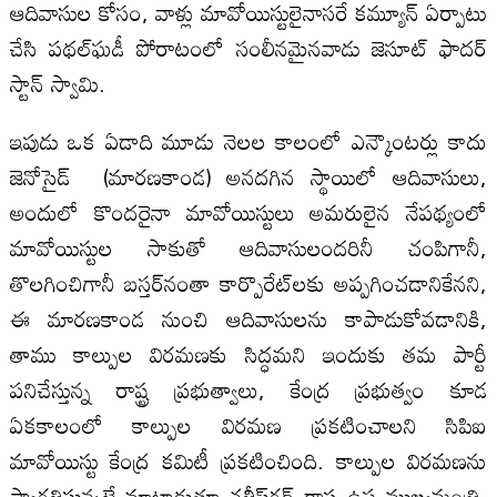
ఆదివాసుల కోసం, వాళ్లు మావోయిస్టులైనాసరే కమ్యూన్ ఏర్పాటు
చేసి పథల్‌ఘడీ పోరాటంలో సంలీనమైనవాడు జెసూట్ ఫాదర్
స్టాన్ స్వామి.
ఇపుడు ఒక ఏడాది మూడు నెలల కాలంలో ఎన్కౌంటర్లు కాదు
జెనోసైడ్ (మారణకాండ) అనదగిన స్థాయిలో ఆదివాసులు,
అందులో కొందరైనా మావోయిస్టులు అమరులైన నేపథ్యంలో
మావోయిస్టుల సాకుతో ఆదివాసులందరినీ చంపిగానీ,
తొలగించిగానీ బస్తర్‌నంతా కార్పొరేట్‌లకు అప్పగించడానికేనని,
ఈ మారణకాండ నుంచి ఆదివాసులను కాపాడుకోవడానికి,
తాము కాల్పుల విరమణకు సిద్ధమని ఇందుకు తమ పార్టీ
పనిచేస్తున్న రాష్ట్ర ప్రభుత్వాలు, కేంద్ర ప్రభుత్వం కూడ
ఏకకాలంలో కాల్పుల విరమణ ప్రకటించాలని సిపిఐ
మావోయిస్టు కేంద్ర కమిటీ ప్రకటించింది. కాల్పుల విరమణను
స్వాగతిస్తున్నట్లే మాట్లాడుతూ ఛత్తీస్‌గఢ్ రాష్ట్ర ఉప ముఖ్యమంత్రి,