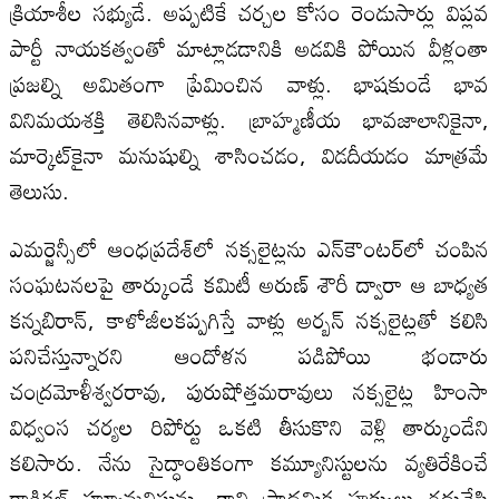
క్రియాశీల సభ్యుడే. అప్పటికే చర్చల కోసం రెండుసార్లు విప్లవ
పార్టీ నాయకత్వంతో మాట్లాడడానికి అడవికి పోయిన వీళ్లంతా
ప్రజల్ని అమితంగా ప్రేమించిన వాళ్లు. భాషకుండే భావ
వినిమయశక్తి తెలిసినవాళ్లు. బ్రాహ్మణీయ భావజాలానికైనా,
మార్కెట్‌కైనా మనుషుల్ని శాసించడం, విడదీయడం మాత్రమే
తెలుసు.
ఎమర్జెన్సీలో ఆంధప్రదేశ్‌లో నక్సలైట్లను ఎన్‌కౌంటర్‌లో చంపిన
సంఘటనలపై తార్కుండే కమిటీ అరుణ్ శౌరీ ద్వారా ఆ బాధ్యత
కన్నబిరాన్, కాళోజీలకప్పగిస్తే వాళ్లు అర్బన్ నక్సలైట్లతో కలిసి
పనిచేస్తున్నారని ఆందోళన పడిపోయి భండారు
చంద్రమోళీశ్వరరావు, పురుషోత్తమరావులు నక్సలైట్ల హింసా
విధ్వంస చర్యల రిపోర్టు ఒకటి తీసుకొని వెళ్లి తార్కుండేని
కలిసారు. నేను సైద్ధాంతికంగా కమ్యూనిస్టులను వ్యతిరేకించే
రాడికల్ హ్యూమనిస్టును. కాని ప్రాథమిక హక్కులు రద్దుచేసి