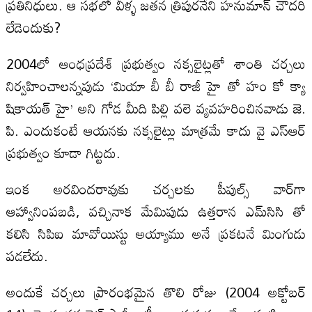
ప్రతినిధులు. ఆ సభలో వీళ్ళ జతన త్రిపురనేని హనుమాన్ చౌదరి
లేడెందుకు?
2004లో ఆంధప్రదేశ్ ప్రభుత్వం నక్సలైట్లతో శాంతి చర్చలు
నిర్వహించాలన్నపుడు ‘మియా బీ బీ రాజీ హై తో హం కో క్యా
షికాయత్ హై’ అని గోడ మీది పిల్లి వలె వ్యవహరించినవాడు జె.
పి. ఎందుకంటే ఆయనకు నక్సలైట్లు మాత్రమే కాదు వై ఎస్ఆర్
ప్రభుత్వం కూడా గిట్టదు.
ఇంక అరవిందరావుకు చర్చలకు పీపుల్స్ వార్‌గా
ఆహ్వానింపబడి, వచ్చినాక మేమిపుడు ఉత్తరాన ఎమ్‌సిసి తో
కలిసి సిపిఐ మావోయిస్టు అయ్యాము అనే ప్రకటనే మింగుడు
పడలేదు.
అందుకే చర్చలు ప్రారంభమైన తొలి రోజు (2004 అక్టోబర్