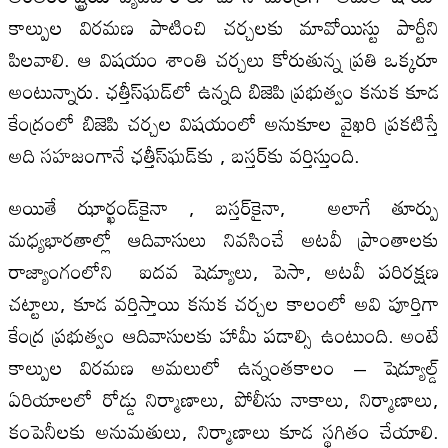
కాల్పుల విరమణ పాటించి చర్చలకు మావోయిస్టు పార్టీని
పిలవాలి. ఆ విషయం శాంతి చర్చలు కోరుతున్న ప్రతి ఒక్కరూ
అంటున్నారు. ఛత్తీస్‌ఘడ్‌లో ఉన్నది బిజెపి ప్రభుత్వం కనుక కూడ
కేంద్రంలో బిజెపి చర్చల విషయంలో అనుకూల వైఖరి ప్రకటిస్తే
అది సహజంగానే ఛత్తీస్‌ఘడ్‌కు , బస్తర్‌కు వర్తిస్తుంది.
అయితే ఝార్ఖండ్‌కైనా , బస్తర్‌కైనా, అలాగే తూర్పు
మధ్యభారతాల్లో ఆదివాసులు నివసించే అటవీ ప్రాంతాలకు
రాజ్యాంగంలోని ఐదవ షెడ్యూలు, పెసా, అటవీ పరిరక్షణ
చట్టాలు, కూడ వర్తిస్తాయి కనుక చర్చల కాలంలో అవి పూర్తిగా
కేంద్ర ప్రభుత్వం ఆదివాసులకు హామీ పడాల్సి ఉంటుంది. అంటే
కాల్పుల విరమణ అమలులో ఉన్నంతకాలం – షెడ్యూల్డ్
ఏరియాలలో రోడ్డు నిర్మాణాలు, పోలీసు నాకాలు, నిర్మాణాలు,
కంపెనీలకు అనుమతులు, నిర్మాణాలు కూడ స్థగితం చేయాలి.