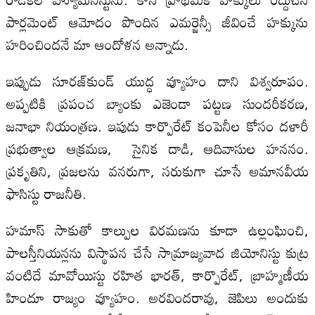
పార్లమెంట్ ఆమోదం పొందిన ఎమర్జెన్సీ జీవించే హక్కును
హరించిందనే మా ఆందోళన అన్నాడు.
ఇప్పుడు సూరజ్‌కుండ్ యుద్ధ వ్యూహం దాని విశ్వరూపం.
అప్పటికి ప్రపంచ బ్యాంకు ఎజెండా పట్టణ సుందరీకరణ,
జనాభా నియంత్రణ. ఇపుడు కార్పొరేట్ కంపెనీల కోసం దళారీ
ప్రభుత్వాల ఆక్రమణ, సైనిక దాడి, ఆదివాసుల హననం.
ప్రకృతిని, ప్రజలను వనరుగా, సరుకుగా చూసే అమానవీయ
ఫాసిస్టు రాజనీతి.
హమాస్ సాకుతో కాల్పుల విరమణను కూడా ఉల్లంఘించి,
పాలస్తీనియన్లను విస్థాపన చేసే సామ్రాజ్యవాద జియోనిస్టు కుట్ర
వంటిదే మావోయిస్టు రహిత భారత్, కార్పొరేట్, బ్రాహ్మణీయ
హిందూ రాజ్యం వ్యూహం. అరవిందరావు, జెపిలు అందుకు