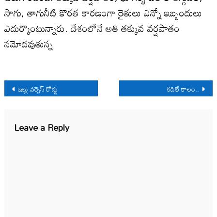
సాగు, తాగునీటి కొరత కారణంగా రైతులు ఎన్నో ఇబ్బందులు
ఎదుర్కొంటున్నారు. దేశంలోనే అతి తక్కువ వర్షపాతం
నమోదవుతున్న
Post
ఇల్లు వర్సెస్ రోడ్డు
కదిలే కాలం..
navigation
Leave a Reply