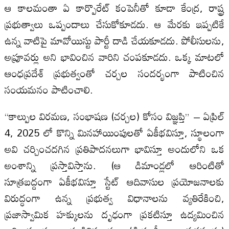
ఆ కాలమంతా ఏ కార్పొరేట్ కంపెనీతో కూడా కేంద్ర, రాష్ట్ర
ప్రభుత్వాలు ఒప్పందాలు చేసుకోకూడదు. ఆ మేరకు ఇప్పటికే
ఉన్న వాటిపై మావోయిస్టు పార్టీ దాడి చేయకూడదు. పోలీసులను,
అప్రూవర్లు అని భావించిన వారిని చంపకూడదు. ఒక్క మాటలో
ఆంధప్రదేశ్ ప్రభుత్వంతో చర్చల సందర్భంగా పాటించిన
సంయమనం పాటించాలి.
“కాల్పుల విరమణ, సంభాషణ (చర్చల) కోసం విజ్ఞప్తి” – ఏప్రిల్
4, 2025 లో కొన్ని మినహాయింపులతో ఏకీభవిస్తూ, స్థూలంగా
అవి చర్చించదగిన ప్రతిపాదనలుగా భావిస్తూ అందులోని ఒక
అంశాన్ని ప్రస్తావిస్తాను. (ఆ డిమాండ్లలో ఆరింటితో
సూత్రబద్దంగా ఏకీభవిస్తూ స్టేట్ ఆదివాసుల ప్రయోజనాలకు
విరుద్ధంగా ఉన్న ప్రభుత్వ విధానాలను వ్యతిరేకించి,
ప్రజాస్వామిక హక్కులను దృఢంగా ప్రకటిస్తూ ఉద్యమించిన