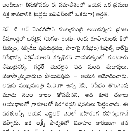
బందీలుగా తీసుకోవడం ఈ సమావేశంలో ఆయన ఒక ప్రముఖ
వక్త కావడానికి (ఇద్దరు ఐఏఎస్‌లలో ఒకరుగా) అర్హత.
ఎన్ టి ఆర్ రెండవసారి ముఖ్యమంత్రి అయినప్పుడు ప్రజల
డిమాండ్లలో ఒకటైన (మిగతా రెండు- రెండు రూపాయలకు కిలో
బియ్యం, సబ్సిడీల పునరుద్ధరణ, సారాపై నిషేధం) పీపుల్స్ వార్‌పై
నిషేధాన్ని ఎత్తివేయాలని కన్నభిరన్ నాయకత్వంలో గుంటూరు
శేషేంద్రశర్మ, గద్దర్ మొదలైన పది మంది మేధావులు,
ప్రజాస్వామ్యవాదులు పోయినపుడు – ఆయన ఆమోదించాడు.
అపుడు ముఖ్యమంత్రి పి.ఎ.గా ఉన్న జెపి, నిషేధం తొలగింపు
మూడు నెలల కాలం కోసమేనని, అది కూడ దళాలు
ఆయుధాలతో గ్రామాలలో తిరగవద్దని షరతులు పెట్టించాడు. ఈ
షరతులన్నీ ఆయన ఎన్టిఆర్ చెవిలో బహిరంగ రహస్యంగానే
చెప్పాడు. ఇక లక్ష్మీ పార్వతితో వివాహం కారణంగా తన