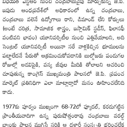
విధేయత ఎన్టిఆర్ నుంచి చంద్రబాబువైపు మార్చుకున్న జె.పి.
ఇపుడు ఆంధప్రదేశ్‌లో అధికారంలో ఉన్న చంద్రబాబు,
చంద్రబాబు వలెనే ఉద్యోగాలు రాని, డిమాండ్ లేని కోర్సులు
(అంటే చరిత్ర, సామాజిక శాస్త్రం, ఇస్లామిక్ స్టడీస్, ఫిలాసఫీ
వంటివని భావం) యూనివర్సిటీల నుంచి ఎత్తివేయాలని, అది
సెంట్రల్ యూనివర్సిటీ అయినా సరే వాళ్లకిచ్చిన భూములను
పట్టాలేదనే పేరుతో ఆక్రమించుకోవడానికి బుల్డోజరు పండుగల
రోజుల్లో అడవిపైకి, వన్య జీవుల మీదికి తోలాలని ఆచరించి
చూపుతున్న కాంగ్రెస్ ముఖ్యమంత్రి పాలనలో జె.పి. ప్రపంచ
మార్కెట్ ప్రతినిధిగా ఎలా మాట్లాడ్తాడో మనం ఊహించలేనిది
కాదు.
1977కు పూర్వం ముఖ్యంగా 68-72లో ఫ్యూడల్, కరడుగట్టిన
ప్రాంతీయవాదిగా ఉన్న పురుషోత్తంరావు చంద్రబాబు వరల్డ్
బ్యాంకు పాలన ముగిసే సరికి ఆ దళారీ సంస్కృతి భరించలేక