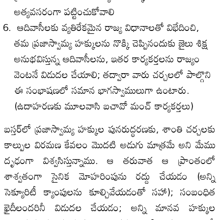
అత్యవసరంగా పట్టించుకోవాలి
ఆదివాసీలకు వ్యతిరేకమైన రాజ్య విధానాలతో విభేదించి,
తమ ప్రజాస్వామ్య హక్కులను నొక్కి చెప్పినందుకు జైలు శిక్ష
అనుభవిస్తున్న ఆదివాసీలను, ఇతర కార్యకర్తలను రాజ్యం
వెంటనే విడుదల చేయాలి; తద్వారా వారు చర్చలలో పాల్గొని
ఈ సంభాషణలో సమాన భాగస్వాములుగా ఉంటారు.
(ఉదాహరణకు మూలవాసి బచావో మంచ్ కార్యకర్తలు)
బస్తర్‌లో ప్రజాస్వామ్య హక్కుల పునరుద్ధరణకు, శాంతి చర్చలకు
కాల్పుల విరమణ కేవలం మొదటి అడుగు మాత్రమే అని మేము
దృఢంగా విశ్వసిస్తున్నాము. ఆ తరువాత ఆ ప్రాంతంలో
శాశ్వతంగా సైనిక మోహరింపును రద్దు చేయడం (అన్ని
సెక్యూరిటీ క్యాంపులను కూల్చివేయడంతో సహా); సంబంధిత
ఖైదీలందరినీ విడుదల చేయడం; అన్ని మానవ హక్కుల