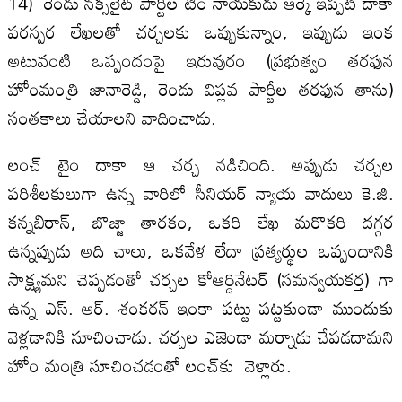
14) రెండు నక్సలైట్ పార్టీల టీం నాయకుడు ఆర్కే ఇప్పటి దాకా
పరస్పర లేఖలతో చర్చలకు ఒప్పుకున్నాం, ఇప్పుడు ఇంక
అటువంటి ఒప్పందంపై ఇరువురం (ప్రభుత్వం తరఫున
హోంమంత్రి జానారెడ్డి, రెండు విప్లవ పార్టీల తరఫున తాను)
సంతకాలు చేయాలని వాదించాడు.
లంచ్ టైం దాకా ఆ చర్చ నడిచింది. అప్పుడు చర్చల
పరిశీలకులుగా ఉన్న వారిలో సీనియర్ న్యాయ వాదులు కె.జి.
కన్నబిరాన్, బొజ్జా తారకం, ఒకరి లేఖ మరొకరి దగ్గర
ఉన్నప్పుడు అది చాలు, ఒకవేళ లేదా ప్రత్యర్థుల ఒప్పందానికి
సాక్ష్యమని చెప్పడంతో చర్చల కోఆర్డినేటర్ (సమన్వయకర్త) గా
ఉన్న ఎస్. ఆర్. శంకరన్ ఇంకా పట్టు పట్టకుండా ముందుకు
వెళ్లడానికి సూచించాడు. చర్చల ఎజెండా మర్నాడు చేపడదామని
హోం మంత్రి సూచించడంతో లంచ్‌కు వెళ్లారు.