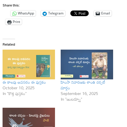
Share this:
WhatsApp
Telegram
Email
Print
Related
ఈ కాలపు అవసరం ఈ పుస్తకం
హింసా నివారణకు శాంతి చర్చలే
October 10, 2025
మార్గం
In "కొత్త పుస్తకం"
September 16, 2025
In "ఇంటర్వ్యూ"