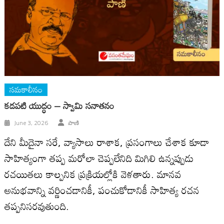
సమకాలీనం
కడపటి యుద్ధం – స్వామి సనాతనం
June 3, 2026
పాణి
దేని మీదైనా సరే, వ్యాసాలు రాశాక, ప్రసంగాలు చేశాక కూడా
సాహిత్యంగా త‌ప్ప మ‌రోలా చెప్ప‌లేనిది మిగిలి ఉన్నప్పుడు
రచయితలు కాల్పనిక ప్రక్రియల్లోకి వెళతారు. మానవ
అనుభవాన్ని వర్ణించడానికీ, పంచుకోడానికీ సాహిత్య రచన
తప్పనిసరవుతుంది.