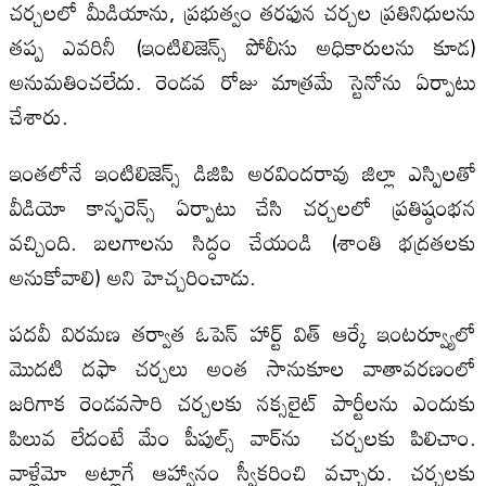
చర్చలలో మీడియాను, ప్రభుత్వం తరఫున చర్చల ప్రతినిధులను
తప్ప ఎవరినీ (ఇంటిలిజెన్స్ పోలీసు అధికారులను కూడ)
అనుమతించలేదు. రెండవ రోజు మాత్రమే స్టెనోను ఏర్పాటు
చేశారు.
ఇంతలోనే ఇంటిలిజెన్స్ డిజిపి అరవిందరావు జిల్లా ఎస్పిలతో
వీడియో కాన్ఫరెన్స్ ఏర్పాటు చేసి చర్చలలో ప్రతిష్ఠంభన
వచ్చింది. బలగాలను సిద్ధం చేయండి (శాంతి భద్రతలకు
అనుకోవాలి) అని హెచ్చరించాడు.
పదవీ విరమణ తర్వాత ఓపెన్ హార్ట్ విత్ ఆర్కే ఇంటర్వ్యూలో
మొదటి దఫా చర్చలు అంత సానుకూల వాతావరణంలో
జరిగాక రెండవసారి చర్చలకు నక్సలైట్ పార్టీలను ఎందుకు
పిలువ లేదంటే మేం పీపుల్స్ వార్‌ను చర్చలకు పిలిచాం.
వాళ్లేమో అట్లాగే ఆహ్వానం స్వీకరించి వచ్చారు. చర్చలకు