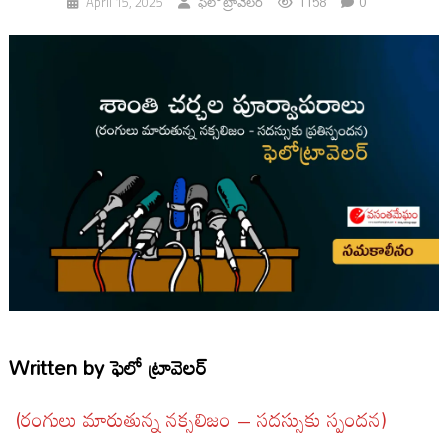
1158
0
April 15, 2025
ఫెలో ట్రావెలర్
Written by
ఫెలో ట్రావెలర్
(రంగులు మారుతున్న నక్సలిజం – సదస్సుకు స్పందన)