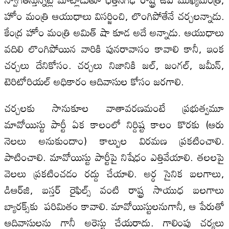
హోం మంత్రి ఆయుధాలు విసర్జించి, లొంగిపోతేనే చర్చలన్నాడు.
కేంద్ర హోం మంత్రి అమిత్ షా కూడ అదే అన్నాడు. ఆయుధాలు
వదిలి లొంగిపోయిన వారికి పునరావాసం కావాలి కానీ, ఇంక
చర్చలు దేనికోసం. చర్చలు నిజానికి జల్, జంగల్, జమీన్,
టెరిటోరియల్ అధికారం ఆదివాసుల కోసం జరగాలి.
చర్చలకు సానుకూల వాతావరణమంటే ప్రభుత్వమూ
మావోయిస్టు పార్టీ ఏక కాలంలో నిర్దిష్ట కాలం కొరకు (ఆరు
నెలలు అనుకుందాం) కాల్పుల విరమణ ప్రకటించాలి.
పాటించాలి. మావోయిస్టు పార్టీపై నిషేధం ఎత్తివేయాలి. తలలపై
వెలలు ప్రకటించడం రద్దు చేయాలి. అర్ధ సైనిక బలగాలు,
డిఆర్‌జి, బస్తర్ రైఫిల్స్ వంటి రాష్ట్ర సాయుధ బలగాలు
బ్యారక్స్‌కు పరిమితం కావాలి. మావోయిస్టులనుగానీ, ఆ పేరుతో
ఆదివాసులను గానీ అరెస్టు చేయరాదు. గాలింపు చర్యలు