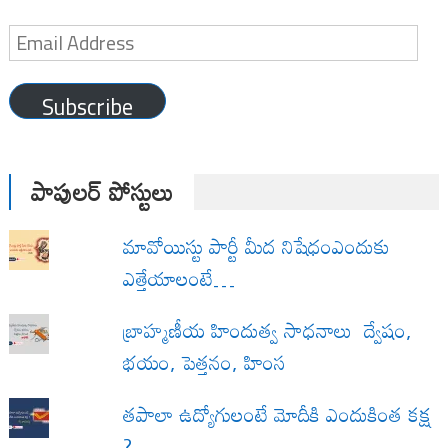
Email
Address
Subscribe
పాపులర్ పోస్టులు
మావోయిస్టు పార్టీ మీద నిషేధంఎందుకు
ఎత్తేయాలంటే…
బ్రాహ్మణీయ హిందుత్వ సాధనాలు ద్వేషం,
భయం, పెత్తనం, హింస
త‌పాలా ఉద్యోగులంటే మోదీకి ఎందుకింత కక్ష
?