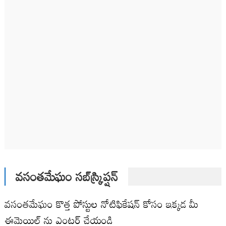
వసంతమేఘం సబ్‌స్క్రిప్షన్
వసంతమేఘం కొత్త పోస్టుల నోటిఫికేషన్ కోసం ఇక్కడ మీ
ఈమెయిల్ ను ఎంటర్ చేయండి