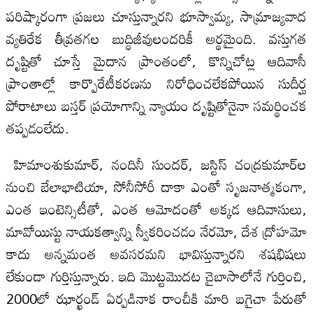
పరిష్కారంగా ప్రజలు చూస్తున్నారని భూస్వామ్య, సామ్రాజ్యవాద
వ్యతిరేక తీవ్రతగల బుద్ధిజీవులందరికీ అర్థమైంది. వస్తుగత
దృష్టితో చూస్తే మైదాన ప్రాంతంలో, కొన్నిచోట్ల ఆదివాసీ
ప్రాంతాల్లో కార్పొరేటీకరణను నిరోధించలేకపోయిన సుదీర్ఘ
పోరాటాలు బస్తర్ ప్రయోగాన్ని న్యాయం దృష్టితోనైనా సమర్థించక
తప్పడంలేదు.
హిమాంశుకుమార్, నందినీ సుందర్, జస్టిస్ చంద్రకుమార్‌ల
నుంచి బేలాభాటియా, సోనీసోరీ దాకా ఎంతో సృజనాత్మకంగా,
ఎంత ఇంటెన్సిటీతో, ఎంత ఆమోదంతో అక్కడ ఆదివాసులు,
మావోయిస్టు నాయకత్వాన్ని స్వీకరించడం నేరమో, దేశ ద్రోహమో
కాదు అన్నమంత అవసరమని భావిస్తున్నారని శషభిషలు
లేకుండా గుర్తిస్తున్నారు. ఇది మొట్టమొదట చైబాసాలోనే గుర్తించి,
2000లో ఝార్ఖండ్ ఏర్పడినాక రాంచీకి మారి బగైచా పేరుతో