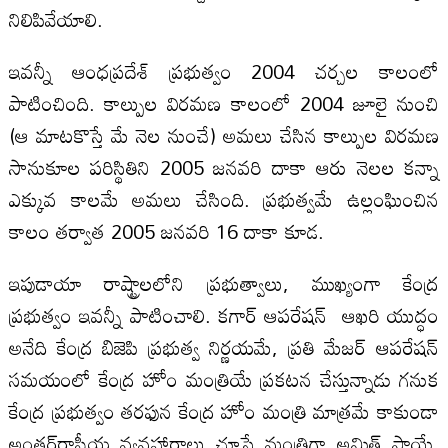
నిలిపివేయాలి.
ఇవన్నీ ఆంధప్రదేశ్ ప్రభుత్వం 2004 చర్చల కాలంలో
పాటించింది. కాల్పుల విరమణ కాలంలో 2004 జూలై నుంచి
(ఆ మాటకొస్తే మే నెల నుంచే) అమలు చేసిన కాల్పుల విరమణ
సానుకూల పరిస్థితిని 2005 జనవరి దాకా ఆరు నెలల కన్నా
ఎక్కువ కాలమే అమలు చేసింది. ప్రభుత్వమే ఉల్లంఘించిన
కాలం తర్వాత 2005 జనవరి 16 దాకా కూడ.
ఇపుడాయా రాష్ట్రాలలోని ప్రభుత్వాలు, ముఖ్యంగా కేంద్ర
ప్రభుత్వం ఇవన్నీ పాటించాలి. కగార్ ఆపరేషన్ ఆఖరి యుద్ధం
అనేది కేంద్ర బిజెపి ప్రభుత్వ నిర్ణయమే, ప్రతి మేజర్ ఆపరేషన్
సమయంలో కేంద్ర హోం మంత్రియే ప్రకటన చేస్తున్నాడు గనుక
కేంద్ర ప్రభుత్వం తరఫున కేంద్ర హోం మంత్రి మాత్రమే కాకుండా
అంతర్‌రాష్ట్రీయ వ్యవహారాలు చూసే మంత్రిగా అమిత్ షాయే