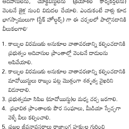
ఆదివాసులను, యాక్టివిస్టులను (క్రియాశీల కార్యకర్తలను)
వెంటనే జైళ్ల నుంచి విడుదల చేయాలి. ఎందుకంటే వాళ్లు కూడ
భాగస్వాములుగా (స్టేక్ హోల్డర్స్) గా ఈ చర్చలలో పాల్గొనడానికి
వీలుకలగాలి’
కాల్పుల విరమణకు అనుకూల వాతావరణాన్ని కల్పించడానికి
ప్రభుత్వం ఆదివాసుల ప్రాంతాల్లో వెంటనే దాడులను
ఆపివేయాలి.
కాల్పుల విరమణకు అనుకూల వాతావరణాన్ని కల్పించడానికి
మావోయిస్టులు రాజ్యం పట్ల మొత్తంగా శతృత్వ వైఖరిని
విడనాడాలి.
ప్రభుత్వమూ సి‌పి‌ఐ (మావోయిస్టు)ల మధ్య చర్చ జరగాలి.
ప్రభావిత ప్రాంతాలకు పౌర సంఘాలు, మీడియా స్వేచ్ఛగా
వెళ్ళే వీలు కల్పించాలి.
ప్రజల జీవనావసరాలు రాజ్యాంగ హక్కుల గురించి