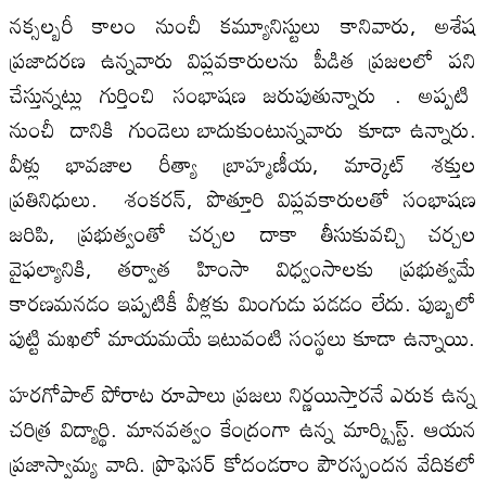
నక్సల్బరీ కాలం నుంచీ కమ్యూనిస్టులు కానివారు, అశేష
ప్రజాదరణ ఉన్నవారు విప్లవకారులను పీడిత ప్రజలలో పని
చేస్తున్నట్లు గుర్తించి సంభాషణ జరుపుతున్నారు . అప్పటి
నుంచీ దానికి గుండెలు బాదుకుంటున్నవారు కూడా ఉన్నారు.
వీళ్లు భావజాల రీత్యా బ్రాహ్మణీయ, మార్కెట్ శక్తుల
ప్రతినిధులు. శంకరన్, పొత్తూరి విప్లవకారులతో సంభాషణ
జరిపి, ప్రభుత్వంతో చర్చల దాకా తీసుకువచ్చి చర్చల
వైఫల్యానికి, తర్వాత హింసా విధ్వంసాలకు ప్రభుత్వమే
కారణమనడం ఇప్పటికీ వీళ్లకు మింగుడు పడడం లేదు. పుబ్బలో
పుట్టి మఖలో మాయమయే ఇటువంటి సంస్థలు కూడా ఉన్నాయి.
హరగోపాల్ పోరాట రూపాలు ప్రజలు నిర్ణయిస్తారనే ఎరుక ఉన్న
చరిత్ర విద్యార్థి. మానవత్వం కేంద్రంగా ఉన్న మార్క్సిస్ట్. ఆయన
ప్రజాస్వామ్య వాది. ప్రొఫెసర్ కోదండరాం పౌరస్పందన వేదికలో