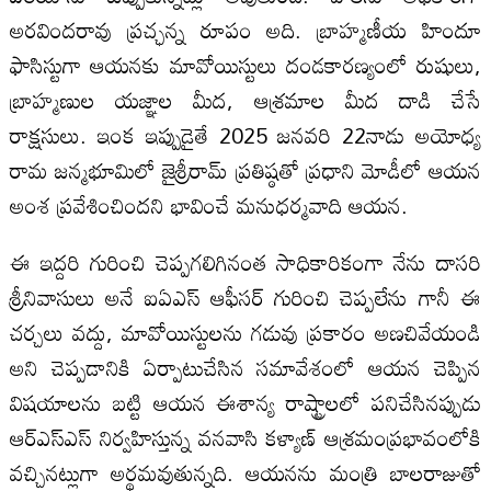
అరవిందరావు ప్రచ్ఛన్న రూపం అది. బ్రాహ్మణీయ హిందూ
ఫాసిస్టుగా ఆయనకు మావోయిస్టులు దండకారణ్యంలో రుషులు,
బ్రాహ్మణుల యజ్ఞాల మీద, ఆశ్రమాల మీద దాడి చేసే
రాక్షసులు. ఇంక ఇప్పుడైతే 2025 జనవరి 22నాడు అయోధ్య
రామ జన్మభూమిలో జైశ్రీరామ్ ప్రతిష్ఠతో ప్రధాని మోడీలో ఆయన
అంశ ప్రవేశించిందని భావించే మనుధర్మవాది ఆయన.
ఈ ఇద్దరి గురించి చెప్పగలిగినంత సాధికారికంగా నేను దాసరి
శ్రీనివాసులు అనే ఐఏఎస్ ఆఫీసర్ గురించి చెప్పలేను గానీ ఈ
చర్చలు వద్దు, మావోయిస్టులను గడువు ప్రకారం అణచివేయండి
అని చెప్పడానికి ఏర్పాటుచేసిన సమావేశంలో ఆయన చెప్పిన
విషయాలను బట్టి ఆయన ఈశాన్య రాష్ట్రాలలో పనిచేసినప్పుడు
ఆర్ఎస్ఎస్ నిర్వహిస్తున్న వనవాసి కళ్యాణ్ ఆశ్రమంప్రభావంలోకి
వచ్చినట్లుగా అర్థమవుతున్నది. ఆయనను మంత్రి బాలరాజుతో