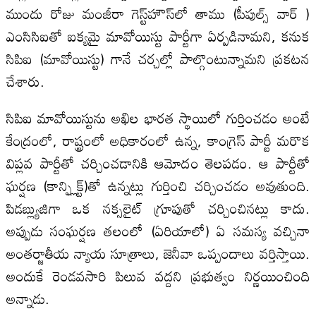
ముందు రోజు మంజీరా గెస్ట్‌హౌస్‌లో తాము (పీపుల్స్ వార్ )
ఎంసిసిఐతో ఐక్యమై మావోయిస్టు పార్టీగా ఏర్పడినామని, కనుక
సిపిఐ (మావోయిస్టు) గానే చర్చల్లో పాల్గొంటున్నామని ప్రకటన
చేశారు.
సిపిఐ మావోయిస్టును అఖిల భారత స్థాయిలో గుర్తించడం అంటే
కేంద్రంలో, రాష్ట్రంలో అధికారంలో ఉన్న, కాంగ్రెస్ పార్టీ మరొక
విప్లవ పార్టీతో చర్చించడానికి ఆమోదం తెలపడం. ఆ పార్టీతో
ఘర్షణ (కాన్ఫ్లిక్ట్)తో ఉన్నట్లు గుర్తించి చర్చించడం అవుతుంది.
పిడబ్ల్యుజిగా ఒక నక్సలైట్ గ్రూపుతో చర్చించినట్లు కాదు.
అప్పుడు సంఘర్షణ తలంలో (ఏరియాలో) ఏ సమస్య వచ్చినా
అంతర్జాతీయ న్యాయ సూత్రాలు, జెనీవా ఒప్పందాలు వర్తిస్తాయి.
అందుకే రెండవసారి పిలువ వద్దని ప్రభుత్వం నిర్ణయించింది
అన్నాడు.