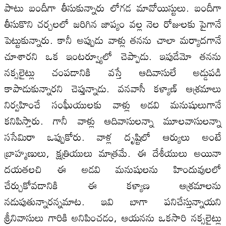
పాటు బందీగా తీసుకున్నారు లోగడ మావోయిస్టులు. బందీగా
తీసుకొని చర్చలలో జరిగిన జాప్యం వల్ల నెల రోజులకు పైగానే
పెట్టుకున్నారు. కానీ అప్పుడు వాళ్లు తనను చాలా మర్యాదగానే
చూశారని ఒక ఇంటర్వ్యూలో చెప్పాడు. ఇపుడేమో తనను
నక్సలైట్లు చంపడానికి వస్తే ఆదివాసులే అడ్డుపడి
కాపాడుకున్నారని చెప్తున్నాడు. వనవాసీ కళ్యాణ్ ఆశ్రమాలు
నిర్వహించే సంఫీుయులకు వాళ్లు అడవి మనుషులుగానే
కనిపిస్తారు. గానీ వాళ్లు ఆదివాసులన్నా మూలవాసులన్నా
ససేమిరా ఒప్పుకోరు. వాళ్ల దృష్టిలో ఆర్యులు అంటే
బ్రాహ్మణులు, క్షత్రియులు మాత్రమే. ఈ దేశీయులు అయినా
దయతలచి ఈ అడవి మనుషులను హిందువులలో
చేర్చుకోవడానికి ఈ కళ్యాణ ఆశ్రమాలను
నడుపుతున్నారన్నమాట. ఇవి బాగా పనిచేస్తున్నాయని
శ్రీనివాసులు గారికి అనిపించడం, ఆయనను ఒకసారి నక్సలైట్లు