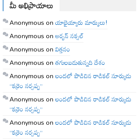
మీ అభిప్రాయాలు
Anonymous
on
యాభైయ్యారు మార్కులు!
Anonymous
on
అర్బన్ నక్సల్
Anonymous
on
విత్తనం
Anonymous
on
తగులబడుతున్నది దేశం
Anonymous
on
లందలో పొడిచిన రాడికల్ సూర్యుడు
“కర్రెం నర్సప్ప”
Anonymous
on
లందలో పొడిచిన రాడికల్ సూర్యుడు
“కర్రెం నర్సప్ప”
Anonymous
on
లందలో పొడిచిన రాడికల్ సూర్యుడు
“కర్రెం నర్సప్ప”