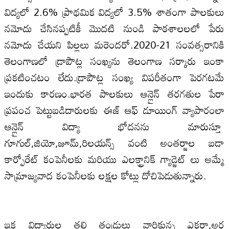
విద్యలో 2.6% ప్రాథమిక విద్యలో 3.5% శాతంగా పాలకులు
నమోదు చేసినప్పటికీ మొదటి నుండి పాఠశాలలలో పేరు
నమోదు చేయని పిల్లలు మరెందరో.2020-21 సంవత్సరానికి
తెలంగాణలో డ్రాపౌట్ల సంఖ్యను తెలంగాణ సర్కారు ఇంకా
ప్రకటించటం లేదు.డ్రాపౌట్ల సంఖ్య విపరీతంగా పెరగటమే
ఇందుకు కారణం.భారత పాలకులు ఆన్లైన్ తరగతుల పేరా
ప్రపంచ పెట్టుబడిదారులకు ఈజ్ ఆఫ్ డూయింగ్ వ్యాపారంలా
ఆన్లైన్ విద్యా భోదనను మారుస్తూ
గూగుల్,జియో,జూమ్,రిలయన్స్ వంటి అంతర్జాల బడా
కార్పోరేట్ కంపెనీలకు మరియు ఎలక్ట్రానిక్ గ్యాడ్జెట్ లు అమ్మే
సామ్రాజ్యవాద కంపెనీలకు లక్షల కోట్లు దోచిపెడుతున్నారు.
ఇక విద్యార్థుల తల్లి తండ్రులు వారికున్న ఎకరా,అర