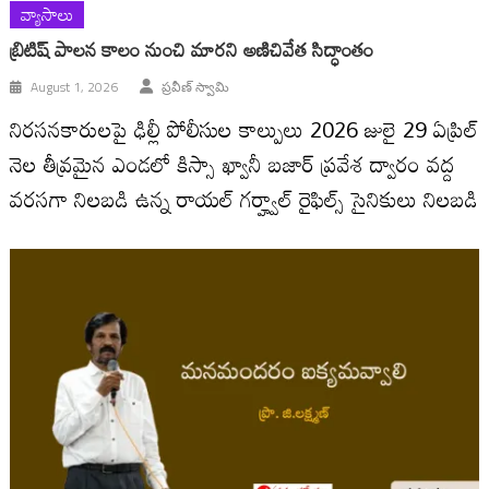
వ్యాసాలు
బ్రిటిష్ పాలన కాలం నుంచి మారని అణిచివేత సిద్ధాంతం
August 1, 2026
ప్రవీణ్ స్వామి
నిరసనకారులపై ఢిల్లీ పోలీసుల కాల్పులు 2026 జులై 29 ఏప్రిల్
నెల తీవ్రమైన ఎండలో కిస్సా ఖ్వానీ బజార్ ప్రవేశ ద్వారం వద్ద
వరసగా నిలబడి ఉన్న రాయల్ గర్హ్వాల్ రైఫిల్స్ సైనికులు నిలబడి