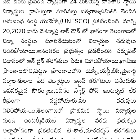
నేటి వరకు ప్రపంచ వ్యాప్తంగా 24 మిలియన్ల పాఠశాల స్థాయి
విద్యార్థులు డ్రాపౌట్లుగా మారినట్లు ఐక్యరాజ్యసమితికి చెందిన
అనుబంధ సంస్థ యునెస్కో(UNESCO) ప్రకటించింది. మార్చి
20,2020 నాడు దేశవ్యాప్త లాక్ డౌన్ లో భాగంగా తెలంగాణలో
విద్యా సంస్థలు మూసివేయటంతో విద్యార్థుల చదువులు
నిలిచిపోయాయి.అనంతరం ప్రభుత్వం ప్రకటించిన వర్చువల్
విధానంలో ఆన్ లైన్ తరగతులు పేరుకే మిగిలిపోయాయి.గ్రామీణ
ప్రాంతాలలోని,పట్టణ ప్రాంతాలలోని యస్సీ,యస్టీ,బిసి,మైనార్టీ
వర్గాల-కులాల పేద విద్యార్థులు ఆన్లైన్ తరగతులు వినేందుకు
అవసరమైన సౌకర్యాలు,కనీసం స్మార్ట్ ఫోన్ ఇంటర్నెట్ లేక
తీవ్రంగా నష్టపోయారు.వీరి చదువులు
నిలిచిపోయాయి.తెలంగాణలో ప్రాథమిక స్థాయి విద్యార్థుల
నుండి ఇంటర్మీడియట్ విద్యార్థుల వరకు ప్రభుత్వం
అట్టాహౕసంగా ప్రకటించిన టి-శాట్,దూరదర్శన్ తరగతులు