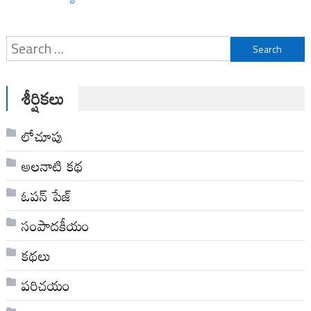
Search
for:
శీర్షికలు
లోచూపు
అల‌నాటి క‌థ‌
ఓపన్ పేజ్
సంపాదకీయం
కథలు
పరిచయం