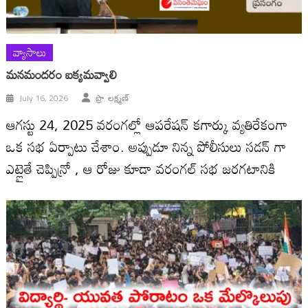
వ్యాసాలు
మనమందరం ఐక్యమవ్వాలి
July 16, 2026
ప్రొ. లక్ష్మణ్
ఆగస్టు 24, 2025 వరంగల్లో ఆపరేషన్ కగార్కు వ్యతిరేకంగా
ఒక సభ ఏర్పాటు చేశాం. అప్పుడూ నిన్న పోలీసులు సడన్ గా
ఎట్లైతే చెప్పిన్రో , ఆ రోజు కూడా వరంగల్ సభ జరగటానికి