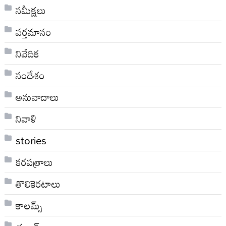
సమీక్షలు
వర్తమానం
నివేదిక
సందేశం
అనువాదాలు
నివాళి
stories
కరపత్రాలు
తొలికెరటాలు
కాలమ్స్