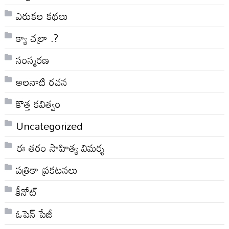
ఎరుకల కథలు
క్యా చల్రా .?
సంస్మరణ
అలనాటి రచన
కొత్త కవిత్వం
Uncategorized
ఈ తరం సాహిత్య విమర్శ
పత్రికా ప్రకటనలు
కీనోట్
ఓపెన్ పేజీ