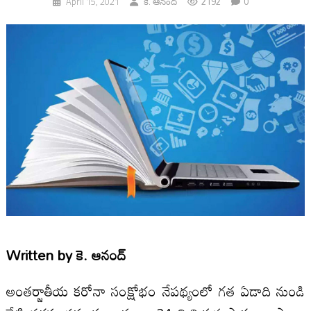
2192
0
April 15, 2021
కె. ఆనంద్
Written by
కె. ఆనంద్
అంతర్జాతీయ కరోనా సంక్షోభం నేపథ్యంలో గత ఏడాది నుండి