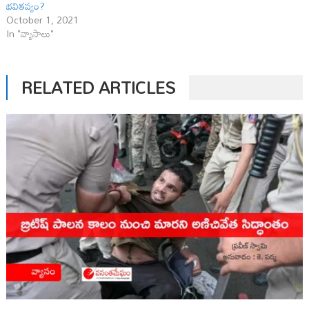
భ‌విత‌వ్యం?
October 1, 2021
In "వ్యాసాలు"
RELATED ARTICLES