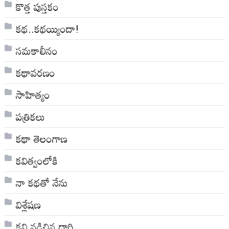
కొత్త పుస్తకం
కథ..కథయ్యిందా!
సమకాలీనం
కథావరణం
సాహిత్యం
పత్రికలు
కథా తెలంగాణ
కవిత్వంలోకి
నా క‌థ‌తో నేను
విశ్లేషణ
కవి నడిచిన దారి