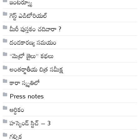
ఇంటర్వ్యూ
గెస్ట్ ఎడిటోరియల్
మీరీ పుస్తకం చదివారా ?
దండకారణ్య సమయం
“మెట్రో జైలు” కథలు
అంతర్జాతీయ చిత్ర సమీక్ష
కారా స్మృతిలో
Press notes
ఆర్ధికం
హస్బెండ్ స్టిచ్ – 3
గల్పిక