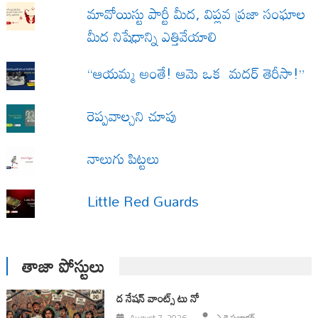
మావోయిస్టు పార్టీ మీద, విప్లవ ప్రజా సంఘాల
మీద నిషేధాన్ని ఎత్తివేయాలి
“ఆయమ్మ అంతే! ఆమె ఒక మదర్ తెరీసా!”
రెప్పవాల్చని చూపు
నాలుగు పిట్టలు
Little Red Guards
తాజా పోస్టులు
ద నేషన్ వాంట్స్ టు నో
August 7, 2026
ఎ కె ప్రభాకర్