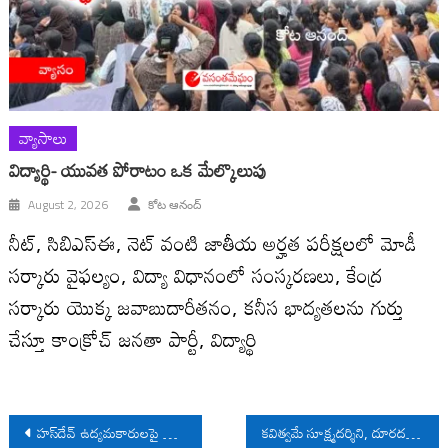
వ్యాసాలు
విద్యార్థి- యువత పోరాటం ఒక మేల్కొలుపు
August 2, 2026
కోట ఆనంద్
నీట్, సిబిఎస్ఈ, నెట్ వంటి జాతీయ అర్హత పరీక్షలలో మోడీ
సర్కారు వైఫల్యం, విద్యా విధానంలో సంస్కరణలు, కేంద్ర
సర్కారు యొక్క జవాబుదారీతనం, కనీస భాద్యతలను గుర్తు
చేస్తూ కాంక్రోచ్ జనతా పార్టీ, విద్యార్థి
Post
హస్‌దేవ్ ఉద్యమకారులపై పోలీసుల దాడి
కవిత్వమే సూక్ష్మదర్శిని, దూరదర్శిని