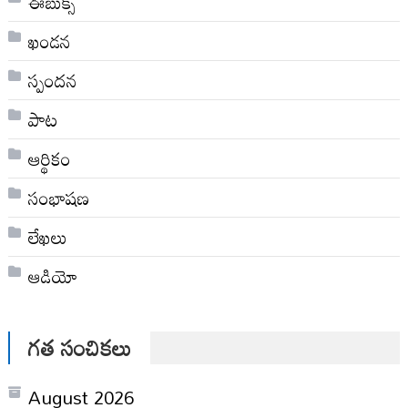
ఈబుక్స్
ఖండన
స్పందన
పాట
ఆర్థికం
సంభాషణ
లేఖలు
ఆడియో
గత సంచికలు
August 2026