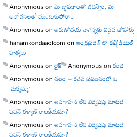
Anonymous
on
మీ జ్ఞాపకాలతో జీవిస్తాం, మీ
ఆలోచనలతో ముందుకుపోతాం
Anonymous
on
అరుణోదయ నాగన్నకు విప్లవ జోహార్లు
hanamkondaaolcom
on
ఆంధ్రప్రదేశ్ లో కష్టోడియల్
హత్యలు
Anonymous
on
లైక్
Anonymous
on
కంచె
Anonymous
on
చలం – రచన ప్రపంచంలో ఓ
‘చుక్కమ్మ’
Anonymous
on
అవగాహన లేని విద్వేషపు మాటలే
పవన్ కళ్యాణ్ రాజకీయమా?
Anonymous
on
అవగాహన లేని విద్వేషపు మాటలే
పవన్ కళ్యాణ్ రాజకీయమా?