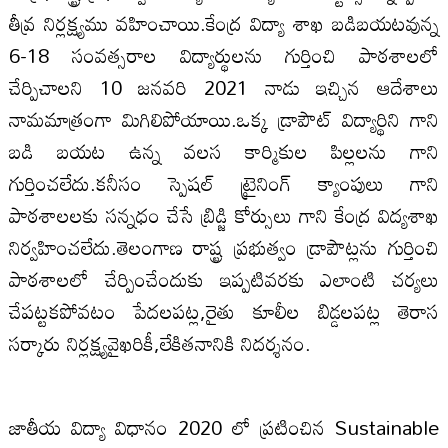
తీవ్ర నిర్లక్ష్యము వహించాయి.కేంద్ర విద్యా శాఖ బడిబయటవున్న
6-18 సంవత్సరాల విద్యార్థులను గుర్తించి పాఠశాలలో
చేర్పిచాలని 10 జనవరి 2021 నాడు ఇచ్చిన ఆదేశాలు
నామమాత్రంగా మిగిలిపోయాయి.ఒక్క డ్రాపౌట్ విద్యార్థిని గాని
బడి బయట ఉన్న వలస కార్మికుల పిల్లలను గాని
గుర్తించలేదు.కనీసం స్పెషల్ ట్రైనింగ్ క్యాంపులు గాని
పాఠశాలలకు సన్నధం చేసే బ్రిడ్జి కోర్సులు గాని కేంద్ర విద్యశాఖ
నిర్వహించలేదు.తెలంగాణ రాష్ట్ర ప్రభుత్వం డ్రాపౌట్లను గుర్తించి
పాఠశాలలో చేర్పించేందుకు ఇప్పటివరకు ఎలాంటి చర్యలు
చేపట్టకపోవటం పేదలపట్ల,రైతు కూలీల బిడ్డలపట్ల తెరాస
సర్కారు నిర్లక్ష్యవైఖరికీ,లేకితనానికి నిదర్శనం.
జాతీయ విద్యా విధానం 2020 లో ప్రటించిన Sustainable