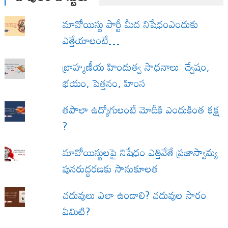
మావోయిస్టు పార్టీ మీద నిషేధంఎందుకు
ఎత్తేయాలంటే…
బ్రాహ్మణీయ హిందుత్వ సాధనాలు ద్వేషం,
భయం, పెత్తనం, హింస
త‌పాలా ఉద్యోగులంటే మోదీకి ఎందుకింత కక్ష
?
మావోయిస్టులపై నిషేధం ఎత్తివేతే ప్రజాస్వామ్య
పునరుద్ధరణకు సానుకూలత
చదువులు ఎలా ఉండాలి? చదువుల సారం
ఏమిటి?