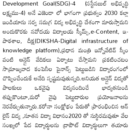
Development Goal(SDG)-4 (సస్టేనబుల్ అభివృద్ధి
లక్ష్యము-4) అనే ఎజెండా లో భాగంగా ప్రభుత్వం 2030 కల్లా
ఇండియాను సర్వ సమగ్ర విద్య అభివృద్ధి దేశంగా మారుస్తామని
అందుకొరకు నవోదయ విద్యాలయ స్కీమ్స్,e-Content, ఇ-
పాఠశాల, దీక్ష(DIKSHA-Digital infrastructure of
knowledge platform),ప్రధాన మంత్రి ఇన్నోవేటివ్ స్కీం
వంటి ఆన్లైన్ వేదికలు ఏర్పాటు చేస్తామని ప్రకటించటం
సామ్రాజ్యవాద కంపెనీల పైనాన్స్ పెట్టుబడిని విద్యారంగంలో
చొప్పించేందుకే అనేది స్పష్టమవుతున్నది.అనియత ఆన్లైన్ విద్యతో
పాలకులు ఒకవైపు విద్యనందించే భాద్యతనుండి
తప్పుకొంటూ,మరో వైపు పెట్టుదారుల ప్రయోజనాలను
నెరవేర్చుతున్నారు.కరోనా సంక్షోభం పేరుతో ప్రారంభించిన ఆన్
లైన్ విద్య ,నూతన విద్యా విధానం2020 తో సుస్థిరమవుతూ వేల
సంఖ్యలో పేద విద్యార్థులను డ్రాపౌట్ విద్యార్థులుగా తయారు