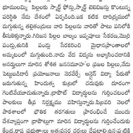
భూములమ్మి పిల్లలకు స్మార్ట్ ఫోన్లు,స్మార్ట్ టెలివిజన్లు కొంటున్న
పరిస్థితి నేడు దేశంలో ఏర్పడింది.ఇక కటిక దారిద్ర్యములో
మగ్గుతున్న తల్లితండ్రులు వారి పిల్లలను వారితో పాటు పనిలోకి
తీసుకెళ్తున్నారు.గిరిజన పిల్లల బాల్యం ఇప్పపూలు సేకరణ,మొర్రి
పండ్లు,తునికి పండ్లు సేరకరించి మైధానప్రాంతాలలో
అమ్మటంలో మగ్గుతుంది.నాడు వేద విద్యను అభ్యాసించడానికి
అనర్హులుగా మారిన శోశిత జనసమూహౕల ప్రజల పిల్లలు,నేడు
పెట్టుబడిదారీ ప్రయోజనాలు నెరవేర్చే ఆన్లైన్ విద్యా పేరుతో
జరుగుతున్న హిందుత్వ కుట్రలో చదువుకు దూరంగా
గెంటివేయూడుతున్నారు.డ్రాపౌట్ విద్యార్థులను గుర్తించటంలో
పాలకులు తీవ్ర నిర్లక్ష్యము వహిస్తున్నారు.పిబ్రవరి నెలలో
పాఠశాలలో భౌతిక తరగతులు ప్రారంభించే ముందు
దేశవ్యాప్తంగా డ్రాపౌట్లుగా మారిన విద్యార్థులను గుర్తించేందుకు
కేంద్ర,రాష్ట్ర ప్రభుత్వాలు అత్యవసర చర్యలు చేపట్టాల్సిఉన్నప్పటికి