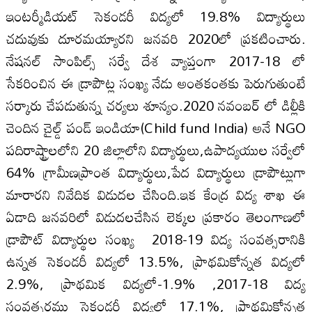
ఇంటర్మీడియట్ సెకండరీ విద్యలో 19.8% విద్యార్థులు
చదువుకు దూరమయ్యారని జనవరి 2020లో ప్రకటించారు.
నేషనల్ సాంపిల్స్ సర్వే దేశ వ్యాప్తంగా 2017-18 లో
సేకరించిన ఈ డ్రాపౌట్ల సంఖ్య నేడు అంతకంతకు పెరుగుతుంటే
సర్కారు చేపడుతున్న చర్యలు శూన్యం.2020 నవంబర్ లో డిల్లీకి
చెందిన చైల్డ్ పండ్ ఇండియా(Child fund India) అనే NGO
పదిరాష్ట్రాలలోని 20 జిల్లాలోని విద్యార్థులు,ఉపాద్యయుల సర్వేలో
64% గ్రామీణప్రాంత విద్యార్థులు,పేద విద్యార్థులు డ్రాపౌట్లుగా
మారారని నివేదిక విడుదల చేసింది.ఇక కేంద్ర విద్య శాఖ ఈ
ఏడాది జనవరిలో విడుదలచేసిన లెక్కల ప్రకారం తెలంగాణలో
డ్రాపౌట్ విద్యార్థుల సంఖ్య 2018-19 విద్య సంవత్సరానికి
ఉన్నత సెకండరీ విద్యలో 13.5%, ప్రాథమికోన్నత విద్యలో
2.9%, ప్రాథమిక విద్యలో-1.9% ,2017-18 విద్య
సంవత్సరము సెకండరీ విద్యలో 17.1%, ప్రాథమికోన్నత