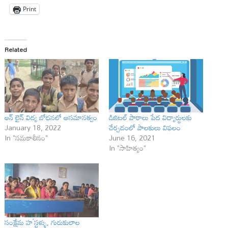
Print
Related
ఆన్ లైన్ విద్య బోధనలో అసమానత్వం
డిజిటల్ పాఠాలు పేద విద్యార్థులకు
January 18, 2022
చేర్చడంలో పాలకులు విఫలం
In "సమకాలీనం"
June 16, 2021
In "సాహిత్యం"
సంక్షేమ హౕస్టళ్ళు, గురుకులాల