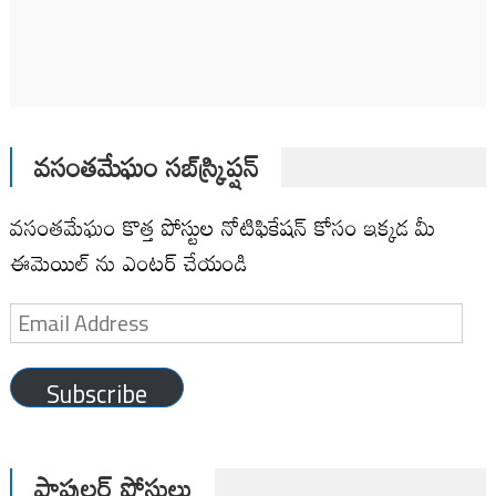
వసంతమేఘం సబ్‌స్క్రిప్షన్
వసంతమేఘం కొత్త పోస్టుల నోటిఫికేషన్ కోసం ఇక్కడ మీ
ఈమెయిల్ ను ఎంటర్ చేయండి
Email
Address
Subscribe
పాపులర్ పోస్టులు