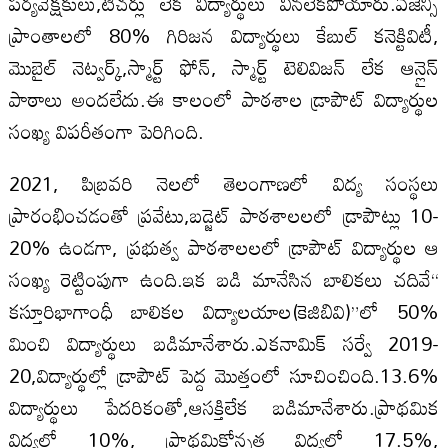
పర్యవేక్షకులు,టీచర్లు లేక విద్యార్థులు వినలేకపోయారు.ఏజెన్సీ
ప్రాంతాలలో 80% గిరిజన విద్యార్థులు కేబుల్ కనెక్టివిటీ,
మొబైల్ నెట్వర్క్,స్మార్ట్ ఫోన్, స్మార్ట్ టెలివిజన్ లేక ఆన్లైన్
పాఠాలు అందలేదు.ఈ కాలంలో పాఠశాల డ్రాపౌట్ విద్యార్థుల
సంఖ్య విపరీతంగా పెరిగింది.
2021, పిబ్రవరి నెలలో తెలంగాణలో విద్య సంస్థలు
ప్రారంభించడంతో ప్రవేటు,బడ్జెట్ పాఠశాలలలో డ్రాపౌట్లు 10-
20% ఉండగా, ప్రభుత్వ పాఠశాలలలో డ్రాపౌట్ విద్యార్థుల ఆ
సంఖ్య రెట్టింపుగా ఉంది.ఇక బడి మానేసిన బాలికలు చదివే“
కస్తూరిభాగాంధీ బాలికల విద్యాలయాల(కెజిబివి)”లో 50%
మించి విద్యార్థులు బడిమానేశారు.ఎకనామిక్ సర్వే 2019-
20,విద్యార్థుల్లో డ్రాపౌట్ పెద్ద మొత్తంలో సూచించింది.13.6%
విద్యార్థులు పేదరికంతో,ఆసక్తిలేక బడిమానేశారు.ప్రాథమిక
విద్యలో 10%, ప్రాథమికోన్నత విద్యలో 17.5%,