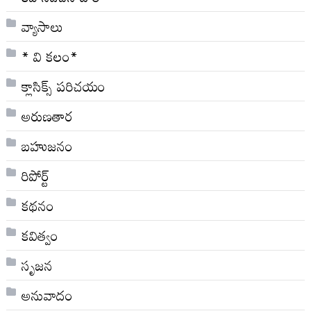
వ్యాసాలు
* వి క‌లం*
క్లాసిక్స్ ప‌రిచ‌యం
అరుణతార
బహుజనం
రిపోర్ట్
కథనం
కవిత్వం
సృజన
అనువాదం