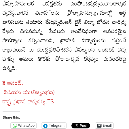
చేస్తూ,సామాజిక వివక్షతను పెంపొందిస్తున్నది.బాలకార్మిక
వ్యవస్థ,బాలిక వివాహౕలను ప్రోత్సాహిస్తూ,గ్రామాల్లో అర్థ
బానిసలను తయారు చేస్తున్నది.ఆన్ లైన్ విద్యా బోధన దారిద్య్ర
రేఖకు దిగువనున్న పేదలకు అందేవిధంగా అవసరమైన
సౌకర్యాలు కల్పించాలని, డ్రాపౌట్ విద్యార్థులను గుర్తించే
క్యాంపెయిన్ లు యుద్దప్రతిపాదికన చేపట్టాలని అందరికి విద్య
హక్కు అమలు కొరకు పోరాడాల్సిన కర్తవ్యం మనందరిపై
ఉన్నది.
కె ఆనంద్.
పిడియస్ యు(విజృంభణ)
రాష్ట్ర ప్రధాన కార్యదర్శి.TS
Share this:
WhatsApp
Telegram
Email