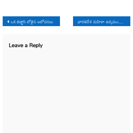
Post
ఒక జిజ్ఞాసి లోతైన ఆలోచనలు
భారతదేశ మహిళా ఉద్యమంపై బి. అనూరాధ ఇంటర్వ్యూ
navigation
Leave a Reply