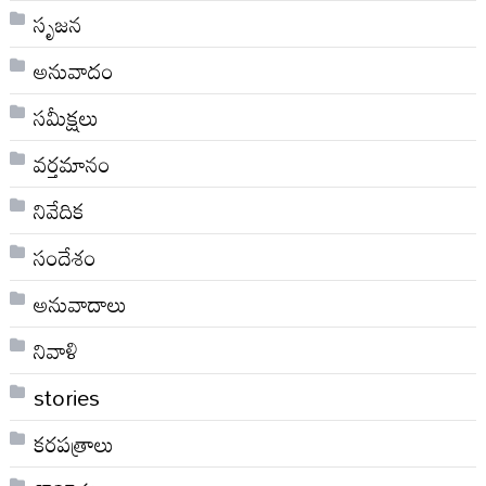
సృజన
అనువాదం
సమీక్షలు
వర్తమానం
నివేదిక
సందేశం
అనువాదాలు
నివాళి
stories
కరపత్రాలు