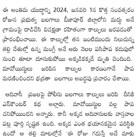
ఈ అంతిమ యుద్ధాన్ని 2024, జనవరి 1న కొత్త సంవత్సరం
రోజున ప్రభుత్వ బలగాలు బీజాపూర్‌ జిల్లాలోని మద్దు అనే
గ్రామంపై దాడిచేసి విచక్షణా రహితంగా కాల్పులు జరపడంతో
ప్రారంభించాయి. ఈ కాల్పుల్లో తన ఇంటిముందు నిలుచున్న
తల్లి చేతుల్లో ఉన్న మంగ్లీ అనే ఆరు నెలల పసిపాప కడుపులో
నుంచి తూటా దూసుకుపోయి అక్కడికక్కడే మృతి చెందింది.
మావోయిస్టులు జరిపిన కాల్పుల కారణంగానే పాప
మరణించిందని భద్రతా బలగాలు అబద్ధపు ప్రచారం చేశాయి.
ఆదివాసీ ప్రజలపై పోలీసు బలగాలు కాల్పులు జరిపి దీనికి
ఎన్‌కౌంటర్‌ కథ అల్లారు. మావోయిస్టుల వల్ల పాప
చనిపోయిందని అన్నారు. కానీ అక్కడ ఆదివాసులకు వాస్తవాల
పట్ల పూర్తి స్పష్టత ఉంది. అక్కడ ఎంత భయానకమైన పరిస్థితి
ఉందో ఆ తల్లి మాటల్లోనే ‘ఈ రోజు గడుస్తే అదే మాకు