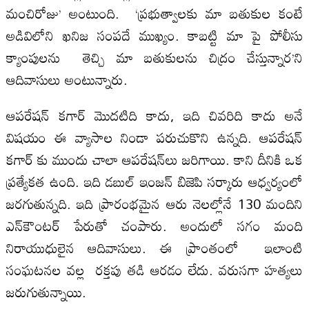
మంచిరోజు’ అంటుంది. ‘ప్రభుత్వాలకు మా బతుకుల కంటే
అడివిలోని ఖనిజ సంపదే ముఖ్యం. కాబట్టి మా పై పోలీసు
క్యాంపులను తెచ్చి మా బతుకులను చిద్రం చేస్తున్నార’ని
ఆదివాసులు అంటున్నారు.
ఆపరేషన్‌ కగార్‌ మొదటిది కాదు, ఇది చివరిది కాదు అనే
విషయం ఈ వ్యాసాల నిండా పరుచుకొని ఉన్నది. ఆపరేషన్‌
కగార్‌ కు ముందు చాలా ఆపరేషన్‌లు జరిగాయి. కాని దీనికి ఒక
ప్రత్యేకత ఉంది. ఇది డబుల్‌ ఇంజన్‌ బిజెపి సర్కారు ఆధ్వర్యంలో
జరగుతున్నది. ఇది ప్రారంభమైన ఆరు నెలల్లోనే 130 మందిని
ఎన్‌కౌంటర్‌ పేరుతో చంపారు. అందులో సగం మంది
నిరాయుధులైన ఆదివాసులు. ఈ ప్రాంతంలో ఇలాంటి
సంఘటనల వల్ల రక్తపు తడి ఆరడం లేదు. వరుసగా హత్యలు
జరుగుతున్నాయి.