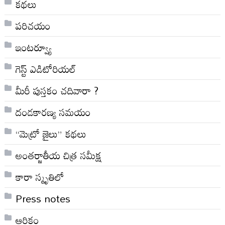
కథలు
పరిచయం
ఇంటర్వ్యూ
గెస్ట్ ఎడిటోరియల్
మీరీ పుస్తకం చదివారా ?
దండకారణ్య సమయం
“మెట్రో జైలు” కథలు
అంతర్జాతీయ చిత్ర సమీక్ష
కారా స్మృతిలో
Press notes
ఆర్ధికం