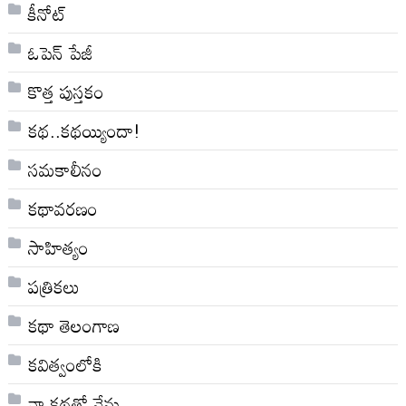
కీనోట్
ఓపెన్ పేజీ
కొత్త పుస్తకం
కథ..కథయ్యిందా!
సమకాలీనం
కథావరణం
సాహిత్యం
పత్రికలు
కథా తెలంగాణ
కవిత్వంలోకి
నా క‌థ‌తో నేను