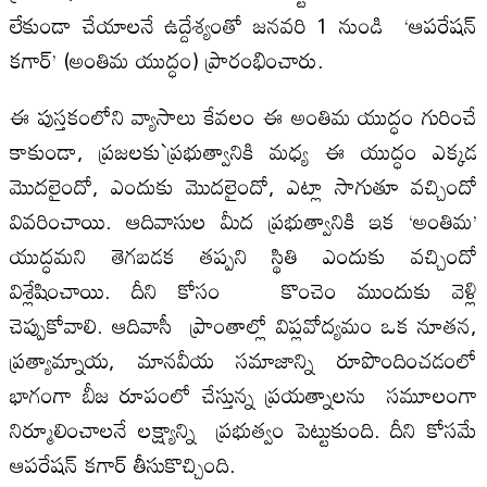
లేకుండా చేయాలనే ఉద్దేశ్యంతో జనవరి 1 నుండి ‘ఆపరేషన్‌
కగార్‌’ (అంతిమ యుద్ధం) ప్రారంభించారు.
ఈ పుస్తకంలోని వ్యాసాలు కేవలం ఈ అంతిమ యుద్ధం గురించే
కాకుండా, ప్రజలకు`ప్రభుత్వానికి మధ్య ఈ యుద్ధం ఎక్కడ
మొదలైందో, ఎందుకు మొదలైందో, ఎట్లా సాగుతూ వచ్చిందో
వివరించాయి. ఆదివాసుల మీద ప్రభుత్వానికి ఇక ‘అంతిమ’
యుద్ధమని తెగబడక తప్పని స్థితి ఎందుకు వచ్చిందో
విశ్లేషించాయి. దీని కోసం కొంచెం ముందుకు వెళ్లి
చెప్పుకోవాలి. ఆదివాసీ ప్రాంతాల్లో విప్లవోద్యమం ఒక నూతన,
ప్రత్యామ్నాయ, మానవీయ సమాజాన్ని రూపొందించడంలో
భాగంగా బీజ రూపంలో చేస్తున్న ప్రయత్నాలను సమూలంగా
నిర్మూలించాలనే లక్ష్యాన్ని ప్రభుత్వం పెట్టుకుంది. దీని కోసమే
ఆపరేషన్‌ కగార్‌ తీసుకొచ్చింది.