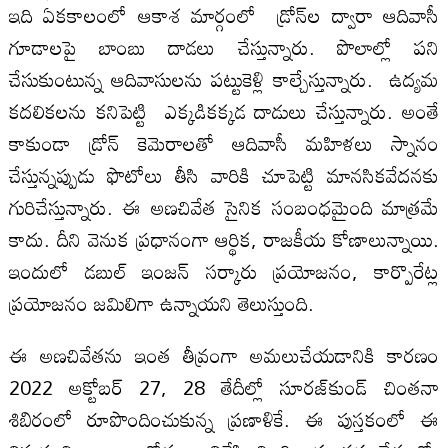
ఇది ఏకకాలంలో ఆకాశ మార్గంలో డ్రోన్‌ల ద్వారా ఆదివాసీ
గూడాలపై బాంబు దాడలు చేస్తున్నారు. పొలాల్లో పని
చేసుకుంటున్న ఆదివాసులను పట్టుకెళ్లి కాల్చేస్తున్నారు. ఉద్యమ
కదలికలను కనిపెట్టి ఎక్కడికక్కడ దాడులు చేస్తున్నారు. అంతే
కాకుండా డ్రోన్‌ కెమెరాలతో ఆదివాసీ మహిళలు స్నానం
చేస్తున్నప్పుడు ఫొటోలు తీసి వారికి చూపెట్టి మానసికవేదనకు
గురిచేస్తున్నారు. ఈ అణచివేత సైనిక సంబంధమైంది మాత్రమే
కాదు. దీని వెనుక ప్రధానంగా ఆర్థిక, రాజకీయ కోణాలున్నాయి.
ఇందులో డబుల్‌ ఇంజన్‌ సర్కారు ప్రయోజనం, కార్పొరేట్ల
ప్రయోజనం జమిలిగా ఉన్నాయని తెలుస్తుంది.
ఈ అణచివేతను ఇంత తీవ్రంగా అమలుచేయడానికి కారణం
2022 అక్టోబర్‌ 27, 28 తేదీల్లో సూరజ్‌కుండ్‌ చింతనా
శిబిరంలో రూపొందించుకున్న ప్రణాళికే. ఈ పుస్తకంలో ఈ