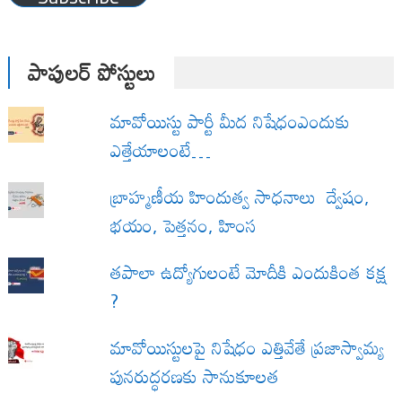
పాపులర్ పోస్టులు
మావోయిస్టు పార్టీ మీద నిషేధంఎందుకు
ఎత్తేయాలంటే…
బ్రాహ్మణీయ హిందుత్వ సాధనాలు ద్వేషం,
భయం, పెత్తనం, హింస
త‌పాలా ఉద్యోగులంటే మోదీకి ఎందుకింత కక్ష
?
మావోయిస్టులపై నిషేధం ఎత్తివేతే ప్రజాస్వామ్య
పునరుద్ధరణకు సానుకూలత