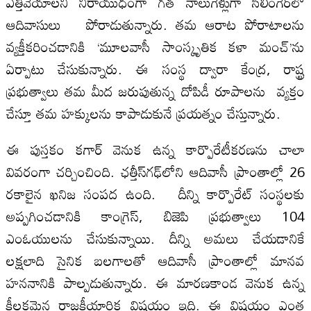
ఎత్తివేయాలని నిరాయుధంగా గత నాలుగేళ్లుగా సిలింగేర్‌లో
ఆదివాసులు పోరాడుతున్నారు. తమ ఆరాట పోరాటాలను
వ్యక్తీకరించడానికి ‘మూలవాసీ సాంస్కృతిక కళా మంచ్‌’ను
ఏర్పాటు చేసుకున్నారు. ఈ సంస్థ ద్వారా కేంద్ర, రాష్ట్ర
ప్రభుత్వాలు తమ మీద జరుపుతున్న దోపిడీ రూపాలను వ్యక్తం
చేస్తూ తమ హక్కులను కాపాడుకునే ప్రయత్నం చేస్తున్నారు.
ఈ పుస్తకం కగార్‌ వెనుక ఉన్న కార్పొరేటీకరణను చాలా
వివరంగా చర్చించింది. ఛత్తీస్‌గఢ్‌లోని ఆదివాసీ ప్రాంతాల్లో 26
రకాలైన ఖనిజ సంపద ఉంది. దీన్ని కార్పొరేట్‌ సంస్థలకు
అప్పగించడానికి కాంగ్రెస్‌, బిజెపి ప్రభుత్వాలు 104
ఎంఓయులను చేసుకున్నాయి. దీన్ని అమలు చేయడానికే
లక్షలాది సైనిక బలగాలతో ఆదివాసీ ప్రాంతాల్లో మానవ
హననానికి పాల్పడుతున్నారు. ఈ మారణకాండ వెనుక ఉన్న
కీలకమైన రాజకీయార్థిక విషయం ఇది. ఈ విషయం ఎంత