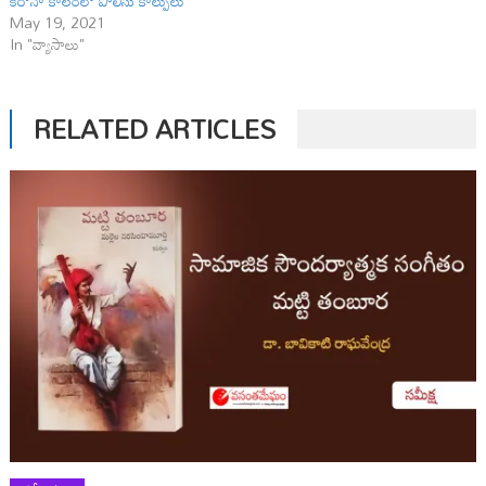
క‌రోనా కాలంలో పోలీసు కాల్పులు
May 19, 2021
In "వ్యాసాలు"
RELATED ARTICLES