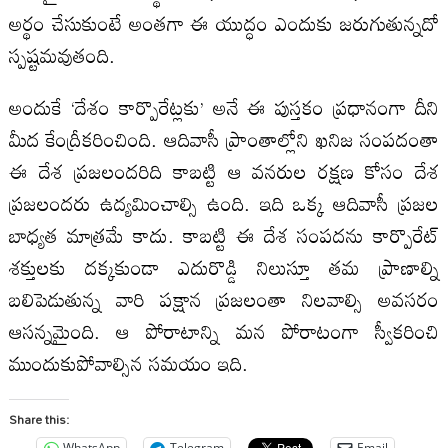
అర్థం చేసుకుంటే అంతగా ఈ యుద్ధం ఎందుకు జరుగుతున్నదో
స్పష్టమవుతంది.
అందుకే ‘దేశం కార్పొరేట్లకు’ అనే ఈ పుస్తకం ప్రధానంగా దీని
మీద కేంద్రీకరించింది. ఆదివాసీ ప్రాంతాల్లోని ఖనిజ సంపదంతా
ఈ దేశ ప్రజలందరిది కాబట్టి ఆ వనరుల రక్షణ కోసం దేశ
ప్రజలందరు ఉద్యమించాల్సి ఉంది. ఇది ఒక్క ఆదివాసీ ప్రజల
బాధ్యత మాత్రమే కాదు. కాబట్టి ఈ దేశ సంపదను కార్పొరేట్‌
శక్తులకు దక్కకుండా ఎదురొడ్డి నిలుస్తూ తమ ప్రాణాల్ని
బలిపెడుతున్న వారి పక్షాన ప్రజలంతా నిలవాల్సి అవసరం
ఆసన్నమైంది. ఆ పోరాటాన్ని మన పోరాటంగా స్వీకరించి
ముందుకుపోవాల్సిన సమయం ఇది.
Share this:
WhatsApp
Telegram
Email