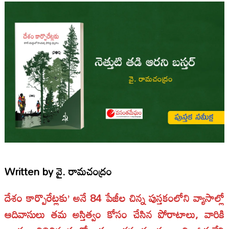
Written by
వై. రామచంద్రం
దేశం కార్పొరేట్లకు’ అనే 84 పేజీల చిన్న పుస్తకంలోని వ్యాసాల్లో
ఆదివాసులు తమ అస్తిత్వం కోసం చేసిన పోరాటాలు, వారికి