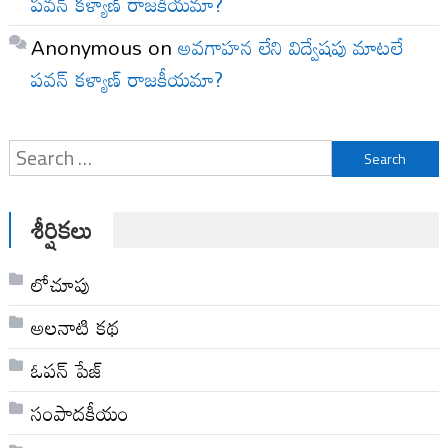
పవన్ కళ్యాణ్ రాజకీయమా?
Anonymous
on
అవగాహన లేని విద్వేషపు మాటలే
పవన్ కళ్యాణ్ రాజకీయమా?
Search
for:
శీర్షికలు
లోచూపు
అల‌నాటి క‌థ‌
ఓపన్ పేజ్
సంపాదకీయం