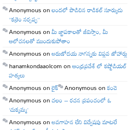
Anonymous
on
లందలో పొడిచిన రాడికల్ సూర్యుడు
“కర్రెం నర్సప్ప”
Anonymous
on
మీ జ్ఞాపకాలతో జీవిస్తాం, మీ
ఆలోచనలతో ముందుకుపోతాం
Anonymous
on
అరుణోదయ నాగన్నకు విప్లవ జోహార్లు
hanamkondaaolcom
on
ఆంధ్రప్రదేశ్ లో కష్టోడియల్
హత్యలు
Anonymous
on
లైక్
Anonymous
on
కంచె
Anonymous
on
చలం – రచన ప్రపంచంలో ఓ
‘చుక్కమ్మ’
Anonymous
on
అవగాహన లేని విద్వేషపు మాటలే