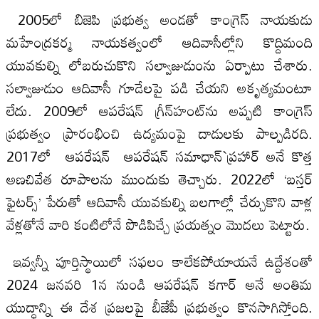
2005లో బిజెపి ప్రభుత్వ అండతో కాంగ్రెస్‌ నాయకుడు
మహేంద్రకర్మ నాయకత్వంలో ఆదివాసీల్లోని కొద్దిమంది
యువకుల్ని లోబరుచుకొని సల్వాజుడుంను ఏర్పాటు చేశారు.
సల్వాజుడుం ఆదివాసీ గూడేలపై పడి చేయని అకృత్యమంటూ
లేదు. 2009లో ఆపరేషన్‌ గ్రీన్‌హంట్‌ను అప్పటి కాంగ్రెస్‌
ప్రభుత్వం ప్రారంభించి ఉద్యమంపై దాడులకు పాల్పడిరది.
2017లో ఆపరేషన్‌ ఆపరేషన్‌ సమాధాన్‌`ప్రహార్‌ అనే కొత్త
అణచివేత రూపాలను ముందుకు తెచ్చారు. 2022లో ‘బస్తర్‌
ఫైటర్స్‌’ పేరుతో ఆదివాసీ యువకుల్ని బలగాల్లో చేర్చుకొని వాళ్ల
వేళ్లతోనే వారి కంటిలోనే పొడిపిచ్చే ప్రయత్నం మొదలు పెట్టారు.
ఇవ్వన్నీ పూర్తిస్థాయిలో సఫలం కాలేకపోయాయనే ఉద్దేశంతో
2024 జనవరి 1న నుండి ఆపరేషన్‌ కగార్‌ అనే అంతిమ
యుద్ధాన్ని ఈ దేశ ప్రజలపై బీజేపీ ప్రభుత్వం కొనసాగిస్తోంది.