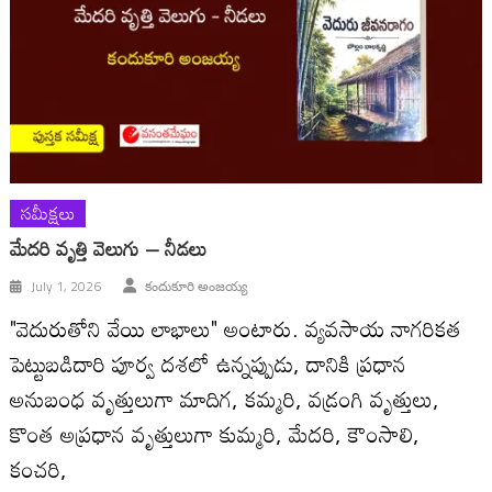
సమీక్షలు
మేదరి వృత్తి వెలుగు – నీడలు
July 1, 2026
కందుకూరి అంజయ్య
"వెదురుతోని వేయి లాభాలు" అంటారు. వ్యవసాయ నాగరికత
పెట్టుబడిదారి పూర్వ దశలో ఉన్నప్పుడు, దానికి ప్రధాన
అనుబంధ వృత్తులుగా మాదిగ, కమ్మరి, వడ్రంగి వృత్తులు,
కొంత అప్రధాన వృత్తులుగా కుమ్మరి, మేదరి, కౌంసాలి,
కంచరి,