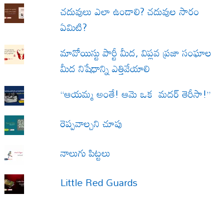
చదువులు ఎలా ఉండాలి? చదువుల సారం
ఏమిటి?
మావోయిస్టు పార్టీ మీద, విప్లవ ప్రజా సంఘాల
మీద నిషేధాన్ని ఎత్తివేయాలి
“ఆయమ్మ అంతే! ఆమె ఒక మదర్ తెరీసా!”
రెప్పవాల్చని చూపు
నాలుగు పిట్టలు
Little Red Guards