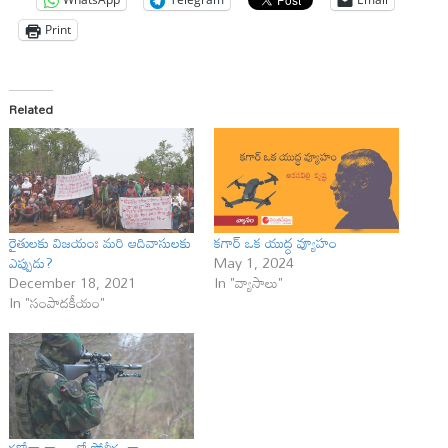
Print
Related
రైతులకు విజ‌యంః మ‌రి ఆదివాసుల‌కు
కగార్ ఒక యుద్ధ వ్యూహం
ఎప్పుడు?
May 1, 2024
December 18, 2021
In "వ్యాసాలు"
In "సంపాదకీయం"