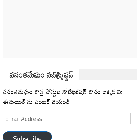
వసంతమేఘం సబ్‌స్క్రిప్షన్
వసంతమేఘం కొత్త పోస్టుల నోటిఫికేషన్ కోసం ఇక్కడ మీ
ఈమెయిల్ ను ఎంటర్ చేయండి
Email
Address
Subscribe