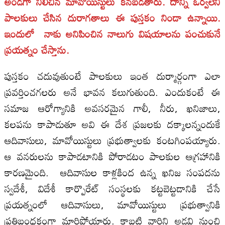
అండగా నిలిచిన మావోయిస్టులు కనబడతారు. దాన్ని ఓర్వలేని
పాలకులు చేసిన దురాగతాలు ఈ పుస్తకం నిండా ఉన్నాయి.
ఇందులో నాకు అనిపించిన నాలుగు విషయాలను పంచుకునే
ప్రయత్నం చేస్తాను.
పుస్తకం చదువుతుంటే పాలకులు ఇంత దుర్మార్గంగా ఎలా
ప్రవర్తించగలరు అనే భావన కలుగుతుంది. ఎందుకంటే ఈ
సమాజ ఆరోగ్యానికి అవసరమైన గాలీ, నీరు, ఖనిజాలు,
కలపను కాపాడుతూ అవి ఈ దేశ ప్రజలకు దక్కాలన్నందుకే
ఆదివాసులు, మావోయిస్టులు ప్రభుత్వాలకు కంటగింపయ్యారు.
ఆ వనరులను కాపాడటానికి పోరాడటం పాలకుల ఆగ్రహానికి
కారణమైంది. ఆదివాసుల కాళ్లకింద ఉన్న ఖనిజ సంపదను
స్వదేశీ, విదేశీ కార్పొరేట్‌ సంస్థలకు కట్టబెట్టడానికి చేసే
ప్రయత్నంలో ఆదివాసులు, మావోయిస్టులు ప్రభుత్వానికి
ప్రతిబంధకంగా మారిపోయారు. కాబట్టి వారిని అడవి నుంచి