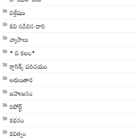
విశ్లేషణ
కవి నడిచిన దారి
వ్యాసాలు
* వి క‌లం*
క్లాసిక్స్ ప‌రిచ‌యం
అరుణతార
బహుజనం
రిపోర్ట్
కథనం
కవిత్వం