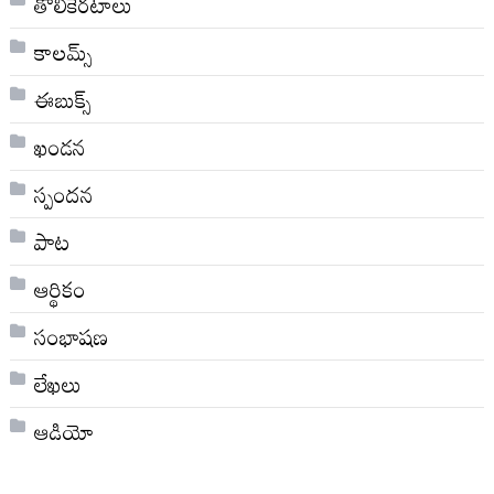
తొలికెరటాలు
కాలమ్స్
ఈబుక్స్
ఖండన
స్పందన
పాట
ఆర్థికం
సంభాషణ
లేఖలు
ఆడియో