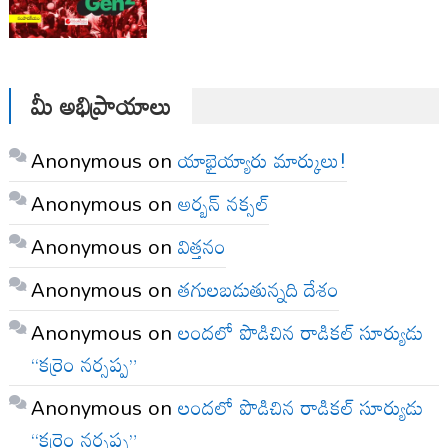
మీ అభిప్రాయాలు
Anonymous
on
యాభైయ్యారు మార్కులు!
Anonymous
on
అర్బన్ నక్సల్
Anonymous
on
విత్తనం
Anonymous
on
తగులబడుతున్నది దేశం
Anonymous
on
లందలో పొడిచిన రాడికల్ సూర్యుడు
“కర్రెం నర్సప్ప”
Anonymous
on
లందలో పొడిచిన రాడికల్ సూర్యుడు
“కర్రెం నర్సప్ప”