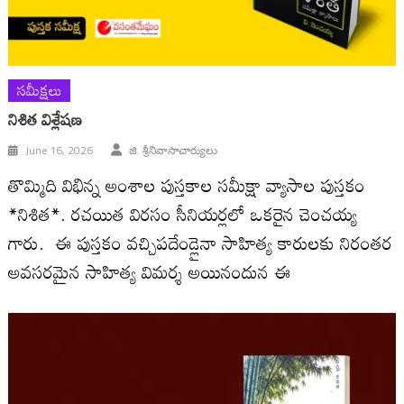
సమీక్షలు
నిశిత విశ్లేష‌ణ‌
June 16, 2026
జి. శ్రీనివాసాచార్యులు
తొమ్మిది విభిన్న అంశాల పుస్తకాల సమీక్షా వ్యాసాల పుస్తకం
*నిశిత*. రచయిత విరసం సీనియర్లలో ఒకరైన చెంచయ్య
గారు. ఈ పుస్త‌కం వ‌చ్చిపదేండ్లైనా సాహిత్య కారులకు నిరంతర
అవసరమైన సాహిత్య విమర్శ అయినందున ఈ