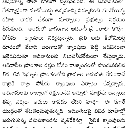
విషయాన్ని చాలా లోతుగా విశ్లేషించింది. ఈ సమావేశంలో
దేశవ్యాప్తంగా మావోయిస్టు ఉద్యమాన్ని నిర్మూలించి మావోయిస్టు
రహిత భారత దేశంగా మార్చాలని ప్రభుత్వం నిర్ణయం
తీసుకుంది. అందులో భాగంగానే ఆదివాసీ ప్రాంతాలో కొత్తగా
పోలీసు క్యాంపులు నిర్మిస్తున్నారు, ప్రతి ఐదు కిలోమీటర్ల
దూరంలో వేలాది బలగాలతో క్యాంపులు పెట్టి అడవినంతా
జల్లెడపడుతూ ఆదివాసులకు నిలువనీడలేకుండా చేస్తున్నారు.
ఆదివాసీల ప్రాంతాల రక్షణ కోసం రాజ్యాంగంలో పొందుపరిచిన
5వ, 6వ షెడ్యూల్‌ ప్రాంతంలోని గ్రామాల అనుమతి లేకుండానే
రాత్రికి రాత్రి పోలీసు క్యాంపులు ఏర్పాటు చేస్తున్నారు.
ఆదివాసులకు రాజ్యాంగ రక్షణలనేవి అచ్చులో మాత్రమే ఉన్నాయి
తప్ప ఎక్కడా అమలు కావడం లేదని పూర్తిగా ఈ కగార్‌
యుద్ధంతో తేటతెల్లమవుతున్నది. ఆదివాసీలపై వివిధ రూపాల్లో
జరుగుతున్న దమనకాండను వ్యతిరేకిస్తూ సైనిక క్యాంపులను