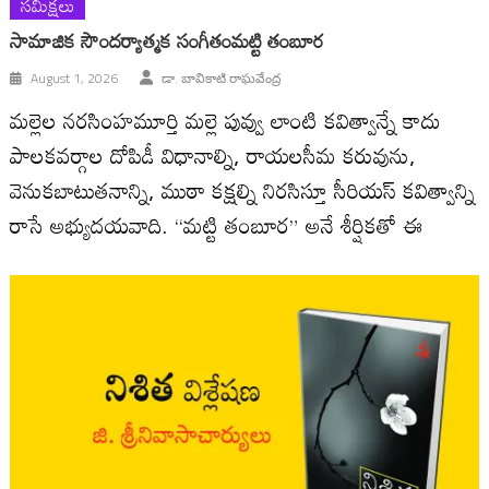
సమీక్షలు
సామాజిక సౌందర్యాత్మక సంగీతంమట్టి తంబూర
August 1, 2026
డా. బావికాటి రాఘవేంద్ర
మల్లెల నరసింహమూర్తి మల్లె పువ్వు లాంటి కవిత్వాన్నే కాదు
పాలకవర్గాల దోపిడీ విధానాల్ని, రాయలసీమ కరువును,
వెనుకబాటుతనాన్ని, ముఠా కక్షల్ని నిరసిస్తూ సీరియస్ కవిత్వాన్ని
రాసే అభ్యుదయవాది. “మట్టి తంబూర” అనే శీర్షికతో ఈ