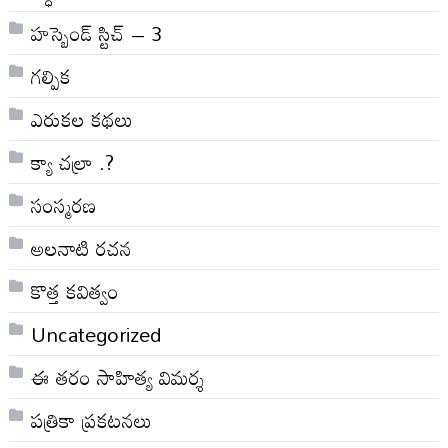
హస్బెండ్ స్టిచ్ – 3
గల్పిక
ఎరుకల కథలు
క్యా చల్రా .?
సంస్మరణ
అలనాటి రచన
కొత్త కవిత్వం
Uncategorized
ఈ తరం సాహిత్య విమర్శ
పత్రికా ప్రకటనలు