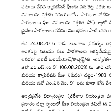
వసూలు చేసిన క్యాపిటేషన్ ఫీజుకు పది రెట్ల వరకు జ
వివరాలను నిర్దేశిత సమయంలోగా పాఠశాల నోటీసు బోర్
పాఠశాలలు ఫీజు వివరాలను నిర్దేశిత ప్రోఫార్మాలో డిప
ప్రైవేటు పాఠశాలలు కనీసం నిబంధనలు పాటించడం 
తేది 24.08.2016 నాడు తెలంగాణ ప్రభుత్వం రాష్ట్ర
అంశంపై మరియు పలు పాఠశాలలు ఆకర్షణీయమైన ప
చివరలో ఐఐటీ ఒలంపీయాడ్/కాన్సెప్ట్/ఈ -టెక్నో/ఈ-శ
జివో ఎం.ఎస్ నెం.91 (06.08.2009) ను జారీ చేసింద
మరియు క్యాపిటేషన్ ఫీజు నిషేధం) చట్టం-1
మరియు జివో ఎం.ఎస్ నెం. 91 లను కూడా కోడ్ చేశ
ఆంధ్రప్రదేశ్ విద్యాసంస్థల (ప్రవేశాల నియంత్ర
ప్రకారం జిల్లా స్థాయిలో ఫీజు నియంత్రణ కమిటీ (డి