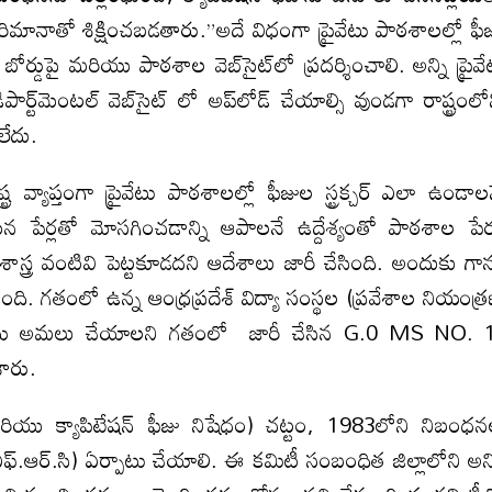
రిమానాతో శిక్షించబడతారు.”అదే విధంగా ప్రైవేటు పాఠశాలల్లో ఫీ
డుపై మరియు పాఠశాల వెబ్‌సైట్‌లో ప్రదర్శించాలి. అన్ని ప్రైవే
ార్ట్‌మెంటల్ వెబ్‌సైట్ లో అప్‌లోడ్ చేయాల్సి వుండగా రాష్ట్రంలో
లేదు.
 వ్యాప్తంగా ప్రైవేటు పాఠశాలల్లో ఫీజుల స్ట్రక్చర్ ఎలా ఉండాల
ేర్లతో మోసగించడాన్ని ఆపాలనే ఉద్దేశ్యంతో పాఠశాల పే
ాస్త్ర వంటివి పెట్టకూడదని ఆదేశాలు జారీ చేసింది. అందుకు గా
ి. గతంలో ఉన్న ఆంధ్రప్రదేశ్ విద్యా సంస్థల (ప్రవేశాల నియంత్
983 ను అమలు చేయాలని గతంలో జారీ చేసిన G.0 MS NO.
ారు.
ణ మరియు క్యాపిటేషన్ ఫీజు నిషేధం) చట్టం, 1983లోని నిబంధ
.ఎఫ్.ఆర్.సి) ఏర్పాటు చేయాలి. ఈ కమిటీ సంబంధిత జిల్లాలోని అన్