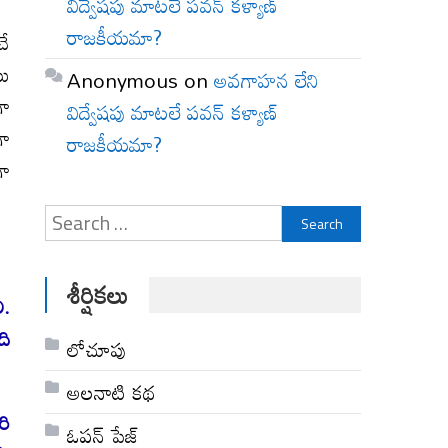
విద్వేషపు మాటలే పవన్ కళ్యాణ్
రాజకీయమా?
చే
యు
Anonymous
on
అవగాహన లేని
గా
విద్వేషపు మాటలే పవన్ కళ్యాణ్
గా
రాజకీయమా?
గా
Search
for:
శీర్షికలు
ి.
ది
లోచూపు
అల‌నాటి క‌థ‌
రి
ఓపన్ పేజ్