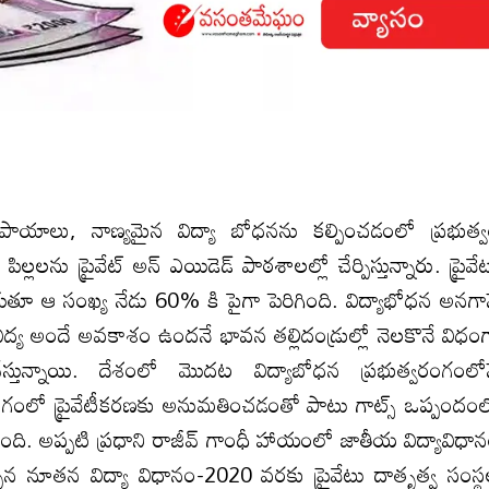
ుపాయాలు, నాణ్యమైన విద్యా బోధనను కల్పించడంలో ప్రభుత్
ల్లలను ప్రైవేట్ అన్ ఎయిడెడ్ పాఠశాలల్లో చేర్పిస్తున్నారు. ప్రైవే
ెరుగుతూ ఆ సంఖ్య నేడు 60% కి పైగా పెరిగింది. విద్యాభోధన అనగా
 విద్య అందే అవకాశం ఉందనే ‌భావన తల్లిదండ్రుల్లో నెలకొనే విధం
చేస్తున్నాయి. దేశంలో మొదట విద్యాబోధన ప్రభుత్వరంగంలో
ంగంలో ప్రైవేటీకరణకు అనుమతించడంతో పాటు గాట్స్ ఒప్పందం
పడింది. అప్పటి ప్రధాని రాజీవ్ గాంధీ హాయంలో జాతీయ విద్యావిధా
చిన నూతన విద్యా విధానం-2020 వరకు ప్రైవేటు దాతృత్వ సంస్