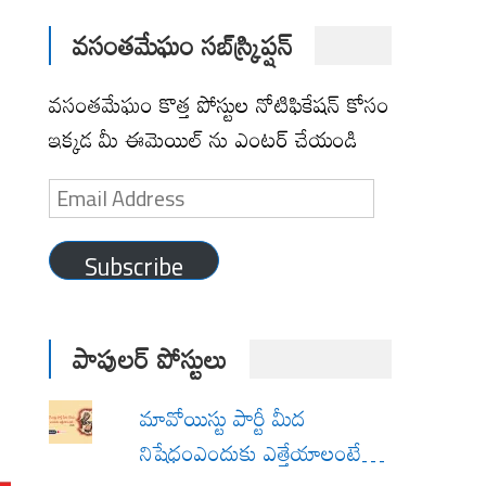
వసంతమేఘం సబ్‌స్క్రిప్షన్
వసంతమేఘం కొత్త పోస్టుల నోటిఫికేషన్ కోసం
ఇక్కడ మీ ఈమెయిల్ ను ఎంటర్ చేయండి
Email
Address
Subscribe
పాపులర్ పోస్టులు
మావోయిస్టు పార్టీ మీద
నిషేధంఎందుకు ఎత్తేయాలంటే…