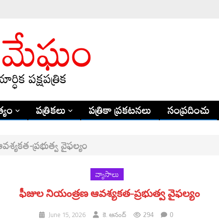
్యం
పత్రికలు
పత్రికా ప్రకటనలు
సంప్రదించు
వశ్యకత-ప్రభుత్వ వైఫల్యం
వ్యాసాలు
ఫీజుల నియంత్రణ‌ ఆవశ్యకత-ప్రభుత్వ వైఫల్యం
294
0
June 15, 2026
కె. ఆనంద్