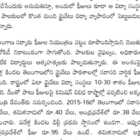
్పాటు చేసేందుకు అనుమతిస్తూ, అందులో ఫీజులు కూడా ఆ విద్యా సంస్థ
పాలకులలో కొంత మంది‌ ప్రైవేటు విద్యా వ్యాపారంలో పెట్టుబడు
న్నారు.
ంగాణ సర్కారు ఫీజుల నియంత్రణ చట్టం రూపొందిస్తామని చెబు
 దోపిడీ నిరాటంకంగా సాగుతోంది. పాలకుల వైఫల్యం, అధికార
లేక విద్యార్థులు ఆత్మహత్యలకు పాల్పడుతున్నారు. ఈ అంశం
ల కిందట తెలంగాణలోని ప్రైవేటు పాఠశాలల్లో సరాసరి వార్షిక ఫీ
ి. రాష్ట్రంలో ఏటా ప్రైవేటు విద్యా సంస్థలు 10-30 శాతం ఫీజు
దీంతో పాటు ఫీజులపై కమిషన్‌ వివిధ రాష్ట్రాల్లో పర్యటించి అక్క
త్రి రేవంత్‌కు సమర్పించింది. 2015-16లో తెలంగాణలో సరాస
వేలు, తమిళనాడులో రూ.40 వేలు, ఆంధ్రప్రదేశ్‌లో రూ.38 వేల
ంచారు. పదేళ్ల కిందట ఢిల్లీ ప్రథమ స్థానంలో ఉండగా.. ఇప్పు
ప్రదేశ్‌లో ఫీజు రూ.95 వేలు ఉంటే.. తమిళనాడులో లక్