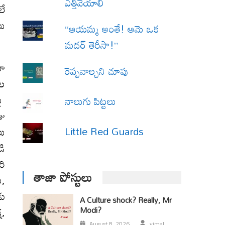
ఎత్తివేయాలి
లే
లు
“ఆయమ్మ అంతే! ఆమె ఒక
మదర్ తెరీసా!”
తూ
రెప్పవాల్చని చూపు
ుల
పై
నాలుగు పిట్టలు
జు
Little Red Guards
లు
డి
రి
తాజా పోస్టులు
ు,
డు
A Culture shock? Really, Mr
ష,
Modi?
August 8, 2026
vimal