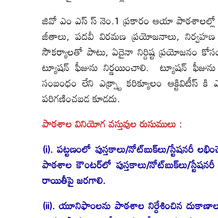
జివో ఎం ఎస్ స్ నెం.1 ప్రకారం ఆయా పాఠశాలల్లో 
జీతాలు, పదవీ విరమణ ప్రయోజనాలు, నిర్వహ
సౌకర్యాలతో పాటు, ఏదైనా నిర్దిష్ట ప్రయోజనం కో
ట్యూషన్ ఫీజును నిర్ణయించాలి. ట్యూషన్ ఫీజున
సంబంధం లేని ఎక్స్ట్రా కరిక్యూలం ఆక్టివిటీస్ 
పరిగణించబడ కూడదు.
పాఠశాల వినియోగ వస్తువుల రుసుములు :
(i). పట్టణంలో పుస్తకాలు/నోట్‌బుక్‌లు/స్టేషనరీ
పాఠశాల కౌంటర్‌లో పుస్తకాలు/నోట్‌బుక్‌లు/స్టే
రాయితీపై జరగాలి.
(ii). యూనిఫాంలను పాఠశాల నిర్దేశించిన దుకాణాల