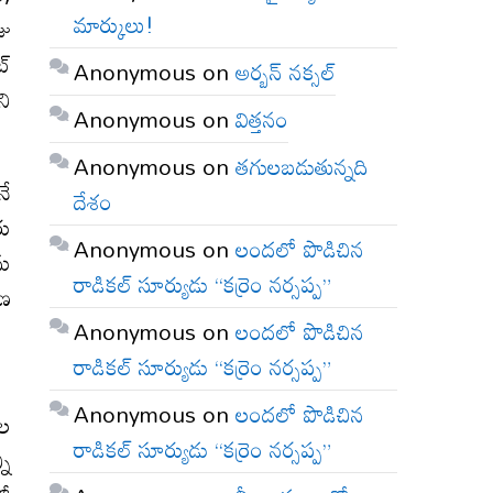
మార్కులు!
జు
ట్
Anonymous
on
అర్బన్ నక్సల్
ని
Anonymous
on
విత్తనం
Anonymous
on
తగులబడుతున్నది
నే
దేశం
రు
Anonymous
on
లందలో పొడిచిన
ను
రాడికల్ సూర్యుడు “కర్రెం నర్సప్ప”
రణ
Anonymous
on
లందలో పొడిచిన
 1
రాడికల్ సూర్యుడు “కర్రెం నర్సప్ప”
Anonymous
on
లందలో పొడిచిన
నల
రాడికల్ సూర్యుడు “కర్రెం నర్సప్ప”
ని