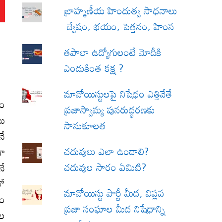
బ్రాహ్మణీయ హిందుత్వ సాధనాలు
ద్వేషం, భయం, పెత్తనం, హింస
త‌పాలా ఉద్యోగులంటే మోదీకి
ఎందుకింత కక్ష ?
మావోయిస్టులపై నిషేధం ఎత్తివేతే
వం
ప్రజాస్వామ్య పునరుద్ధరణకు
టు
సానుకూలత
నే
చదువులు ఎలా ఉండాలి?
గా
చదువుల సారం ఏమిటి?
నే
లో
మావోయిస్టు పార్టీ మీద, విప్లవ
నం
ప్రజా సంఘాల మీద నిషేధాన్ని
థల