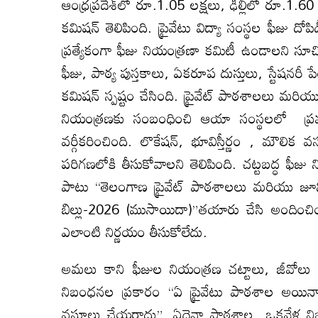
ఆంధ్రప్రదేశ్‌లో రూ.1.05 లక్షలు, ఢిల్లీలో రూ.
కమిషన్‌ తెలిపింది. ప్రైవేటు విద్యా సంస్థల ఫీజు ద
ప్రత్యేకంగా ఫీజు నియంత్రణా కమిటీ ఉండాలని సూచిం
ఫీజు, పాఠ్య పుస్తకాలు, ఏకరూప దుస్తులు, స్టేషనరీ పే
కమిషన్‌ స్పష్టం చేసింది. ప్రైవేట్ పాఠశాలలు మ
నియంత్రణకు సంబంధించి ఆయా సంస్థలలో ప్ర
వర్గీకరించింది. లొకేషన్, భూవిస్తీర్ణం , మౌలిక 
పరిగణలోకి తీసుకోవాలని తెలిపింది‌. చట్టబద్ధ ఫ
పాటు “తెలంగాణ ప్రైవేట్ పాఠశాలలు మరియు జూ
బిల్లు-2026 (ముసాయిదా)”తయారు చేసి అందించింది
ఎలాంటి నిర్ణయం తీసుకోలేదు.
అమలు కాని ఫీజుల నియంత్రణ చట్టాలు, జీవోలు
నిబంధనల ప్రకారం “ఏ ప్రైవేటు పాఠశాల అయినా ఒక 
వసూలు చేయరాదు”. ఏదైనా పాఠశాల ఒకవేళ నిబంధన