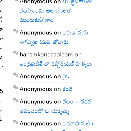
లో
Anonymous
on
మీ జ్ఞాపకాలతో
యు
జీవిస్తాం, మీ ఆలోచనలతో
టీ
ముందుకుపోతాం
యా
Anonymous
on
అరుణోదయ
యా
నాగన్నకు విప్లవ జోహార్లు
ణా
hanamkondaaolcom
on
యు
ఆంధ్రప్రదేశ్ లో కష్టోడియల్ హత్యలు
జు
Anonymous
on
లైక్
Anonymous
on
కంచె
 5
న్
Anonymous
on
చలం – రచన
డా
ప్రపంచంలో ఓ ‘చుక్కమ్మ’
 ఏ
Anonymous
on
అవగాహన లేని