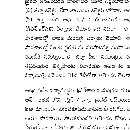
ప్రైవేట్ అన్‌ఎయిడెడ్ పాఠశాలల ఫీజుల నిర్ణయాల
(ఎ) జిల్లా కలెక్టర్ లేదా జాయింట్ కలెక్టర్ హోదాకు 
(సి) జిల్లా ఆడిట్ అధికారి / పే & అకౌంట్స్ అ
(డిఎఫ్‌ఆర్‌సి)ని ఏర్పాటు చేయాలి.అదే విధంగా 
పాఠశాలల్లో పాలక మండళ్లు ఏర్పాటు చేయాలి
పాఠశాలల్లో ఫీజుల స్ట్రక్చర్ ను ప్రతిపాదిస్తూ ముసా
కమిటీకి సమర్పించాలి. జిల్లా ఫీజు నియంత్రణ 
తల్లిదండ్రుల విన్నపాలకు విచారణకు అవకాశం ఇచ
నిర్మాణంపై డిసెంబర్ 31వ తేదీలోగా ఆమోదం తెలపా
ఆంధ్రప్రదేశ్ విద్యాసంస్థల (ప్రవేశాల నియంత్రణ మర
ఆఫ్ 1983) లోని సెక్షన్ 7 ద్వారా ప్రైవేట్ అన్‌ఎయి
ఫీజు రూ.500/- మించకూడదు.వాపసు పొందగల, వడ్డ
ఆయా పాఠశాలల పాలకమండలి ఆమోదం కోసం సరై
పేరుతోనైనా ఒకేసారి చెల్లించే రుసుముగా వసూలు చ