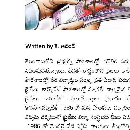
Written by
కె. ఆనంద్
తెలంగాణలోని ప్రభుత్వ పాఠశాలల్లో మౌలిక సద
విఫలమవుతున్నాయి. దీనితో రాష్ట్రంలోని ప్రజలు వారి పి
పాఠశాలల్లో చేరే విద్యార్థుల సంఖ్య ప్రతి ఏడాది ప
ప్రైవేటు, కార్పోరేట్ పాఠశాలల్లో మాత్రమే నాణ్యమైన
ప్రైవేటు కార్పొరేట్ యాజమాన్యాలు ప్రచారం 
కొనసాగినప్పటికీ 1986 లో మన పాలకులు విద్యార
విద్యను చేర్చడంతో ప్రైవేటు విద్యా సంస్థలకు బీజం 
-1986 తో మొదలై నేటి ఎన్డీఏ పాలకులు తీసుకొచ్