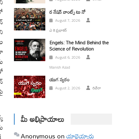
ని
లో
ద నేషన్ వాంట్స్ టు నో
్‌
August 7, 2026
ని
ఎ కె ప్రభాకర్
ుల
Engels: The Mind Behind the
Science of Revolution
గా
August 6, 2026
ను
Manish Azad
తో
యుగ స్వ‌రం
న్
August 2, 2026
రివేరా
పై
్క
మీ అభిప్రాయాలు
ను
Anonymous
on
యాభైయ్యారు
ే,