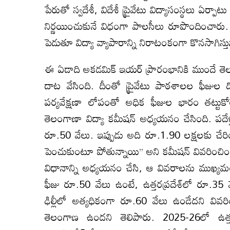
పేరుతో స్వదేశీ, విదేశీ ప్రైవేటు విద్యాసంస్థలు ఏర
నిర్ణయించుకునే విధంగా పాలసీలు రూపొందించారు. 
పెడుతూ విద్యా వ్యాపారాన్ని నిరాటంకంగా కొనసాగిస్తు
ఈ ఏడాది అకడమిక్ ఇయర్ ప్రారంభానికి ముందే తెల
దాట వేసింది. దీంతో ప్రైవేటు పాఠశాలల ఫీజుల
పర్యవేక్షణా లోపంతో అధిక ఫీజుల భారం తట్టుకో
తెలంగాణా విద్యా కమీషన్ అధ్యయనం చేసింది. పదేళ్
రూ.50 వేలు. ఇప్పుడు అది రూ.1.90 లక్షలకు చేరింద
పెంచుకుంటూ పోతున్నాయి’’ అని కమీషన్ వివరించింది. 
విధానాన్ని అధ్యయనం చేసి, ఆ వివరాలను ముఖ్యమం
ఫీజు రూ.50 వేలు ఉంటే, ఉత్తరప్రదేశ్‌లో రూ.35 
ఢిల్లీలో అత్యధికంగా రూ.60 వేలు ఉండేదని వివరి
తెలంగాణ ఉందని తెలిపారు. 2025-26లో ఉత్తర