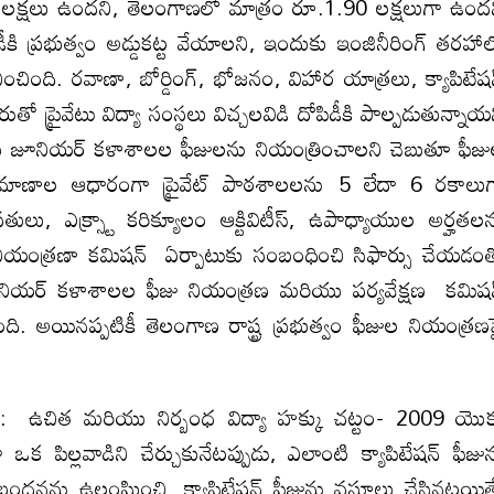
1.60 లక్షలు ఉందని, తెలంగాణలో మాత్రం రూ.1.90 లక్షలుగా ఉంద
ోపిడీకి ప్రభుత్వం అడ్డుకట్ట వేయాలని, ఇందుకు ఇంజినీరింగ్‌ తరహా
చింది. రవాణా, బోర్డింగ్‌, భోజనం, విహార యాత్రలు, క్యాపిటేషన
రుతో ప్రైవేటు విద్యా సంస్థలు విచ్చలవిడి దోపిడీకి పాల్పడుతున్నాయ
రియు జూనియర్ కళాశాలల ఫీజులను నియంత్రించాలని చెబుతూ ఫీజ
మాణాల ఆధారంగా ప్రైవేట్ పాఠశాలలను 5 లేదా 6 రకాలు
వసతులు, ఎక్స్ట్రా కరిక్యూలం ఆక్టివిటీస్, ఉపాధ్యాయుల అర్హతల
ీజు నియంత్రణా కమిషన్ ఏర్పాటుకు సంబంధించి సిఫార్సు చేయడం
నియర్ కళాశాలల ఫీజు నియంత్రణ మరియు పర్యవేక్షణ కమిష
. అయినప్పటికీ తెలంగాణ రాష్ట్ర ప్రభుత్వం ఫీజుల నియంత్రణ
 : ఉచిత మరియు నిర్బంధ విద్యా హక్కు చట్టం- 2009 యొక
పిల్లవాడిని చేర్చుకునేటప్పుడు, ఎలాంటి క్యాపిటేషన్ ఫీజు
ను ఉల్లంఘించి, క్యాపిటేషన్ ఫీజును వసూలు చేసినట్లయిత