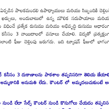
ఏర్పడిన పాలకమండలి ఉపాధ్యాయులు మరియు సిబ్బందికి చెల్లిం
ణ ఖర్చులు, అందుబాటులో ఉన్న మౌలిక సదుపాయాలు మరి
సం విధించే ప్రత్యేక రుసుము మరియు అభివృద్ధి రుసుము ఆధారం
ు కనీసం 3 వాయిదాలలో వసూలు చేయాలి. విద్యతో ప్రత్యక్షం
కి ఎలాంటి ఫీజు చెల్లింపు జరుగదు. ఇది ట్యూషన్ ఫీజులో భాగం
 లభించే కనీసం 3 దుకాణాలను పాఠశాల తప్పనిసరిగా తెలియ జేయాల
షనరీ అమ్మకానికి అనుమతి లేదు. కౌంటర్ లో అమ్మదలుచుకుంటే అ
 నుండి లేదా సేల్స్ కౌంటర్ నుండి కొనుగోలు చేయడం తప్పనిస