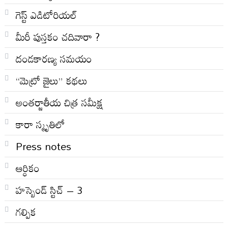
గెస్ట్ ఎడిటోరియల్
మీరీ పుస్తకం చదివారా ?
దండకారణ్య సమయం
“మెట్రో జైలు” కథలు
అంతర్జాతీయ చిత్ర సమీక్ష
కారా స్మృతిలో
Press notes
ఆర్ధికం
హస్బెండ్ స్టిచ్ – 3
గల్పిక