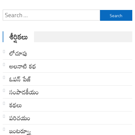
Search
for:
శీర్షికలు
లోచూపు
అల‌నాటి క‌థ‌
ఓపన్ పేజ్
సంపాదకీయం
కథలు
పరిచయం
ఇంటర్వ్యూ