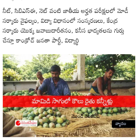
నీట్, సిబిఎస్ఈ, నెట్ వంటి జాతీయ అర్హత పరీక్షలలో మోడీ
సర్కారు వైఫల్యం, విద్యా విధానంలో సంస్కరణలు, కేంద్ర
సర్కారు యొక్క జవాబుదారీతనం, కనీస భాద్యతలను గుర్తు
చేస్తూ కాంక్రోచ్ జనతా పార్టీ, విద్యార్థి