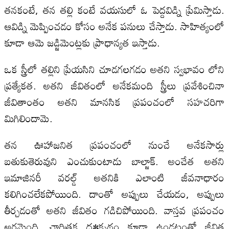
తనకంటే, తన తల్లి కంటే వయసులో ఓ పెద్దవిడ్ని ప్రేమిస్తాడు.
ఆవిడ్ని మెప్పించడం కోసం అనేక పనులు చేస్తాడు. సాహిత్యంలో
కూడా ఆమె జడ్జిమెంట్లకు ప్రాధాన్యత ఇస్తాడు.
ఒక స్త్రీలో తల్లిని ప్రేయసిని చూడగలగడం అతని స్వభావం లోని
ప్రత్యేకత. అతని జీవితంలో అనేకమంది స్త్రీలు ప్రవేశించినా
జీవితాంతం అతని మానసిక ప్రపంచంలో సహచరిగా
మిగిలిందామె.
తన ఊహాజనిత ప్రపంచంలో నుంచే అనేకసార్లు
బతుకుతెరువుని ఎంచుకుంటాడు బాల్జాక్. అంచేత అతని
ఇమాజినరీ వరల్డ్ అతనికి ఎలాంటి జీవనాధారం
కలిగించలేకపోయింది. దాంతో అప్పులు చేయడం, అప్పులు
తీర్చడంతో అతని జీవితం గడిచిపోయింది. వాస్తవ ప్రపంచం
అర్థమైంది. చారిత్రక ద•క్పథం కూడా ఉండటంతో జీవిత