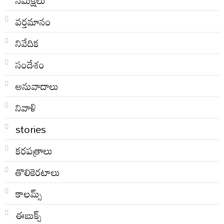
సమీక్షలు
వర్తమానం
నివేదిక
సందేశం
అనువాదాలు
నివాళి
stories
కరపత్రాలు
తొలికెరటాలు
కాలమ్స్
ఈబుక్స్