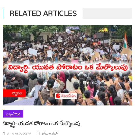
RELATED ARTICLES
వ్యాసాలు
విద్యార్థి- యువత పోరాటం ఒక మేల్కొలుపు
August 2, 2026
కోట ఆనంద్