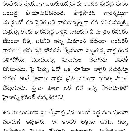
సంపాదన ధ్యేయంగా బతుకుతున్నప్పుడు అందరి మధ్యన మనం
ఒంటరై పోయామనిపిస్తుంది. పార్థసారథి గారన్నట్లుగా
యుద్ధంలో తన సైనికులని వాడుకున్నట్లుగా తన పరిచయస్తుల్ని
మిత్రుల్ని తనకు తారసపడ్డ వాళ్లని వాడుకుని ఏ మాత్రం కనికరం
లేకుండా నీతి, అవినీతి అన్న మీమాంస లేకుండా అందరినీ
వాడుకొని తను పైకి పోవడమే ధ్యేయంగా పెట్టుకున్న వాళ్ల కింద
నలిగిపోయే విలువలున్న మనుషుల సనుగుడు ఎవరికీ
వినిపించదు. పై పెచ్చు ఏదో ఒక రూపేణా వాళ్లని సమర్థిస్తూ
మనలో తిరిగే హైనాలు వాళ్లని ప్రశ్నించకుండా మనల్ని హంట్
చేస్తుంటారు. హైనా కూడా ఒక జీవే అన్న సానుభూతితో
హైనాల్ని భరించే మధ్యతరగతిని
ఉపయోగించుకొని పైకొచ్చేవాళ్లు సమాజంలో పెద్ద మనుషులుగా
చలామణి అవుతారు. ఈ అందరి లక్షణం ఒకటే. డబ్బు
సంపాదించి పెత్తనం చేయాలి. అధికారాన్ని సంపాదించాలి.