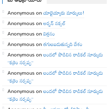
Anonymous
on
యాభైయ్యారు మార్కులు!
Anonymous
on
అర్బన్ నక్సల్
Anonymous
on
విత్తనం
Anonymous
on
తగులబడుతున్నది దేశం
Anonymous
on
లందలో పొడిచిన రాడికల్ సూర్యుడు
“కర్రెం నర్సప్ప”
Anonymous
on
లందలో పొడిచిన రాడికల్ సూర్యుడు
“కర్రెం నర్సప్ప”
Anonymous
on
లందలో పొడిచిన రాడికల్ సూర్యుడు
“కర్రెం నర్సప్ప”