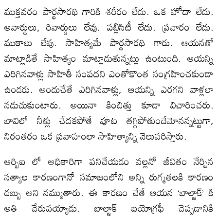
ముక్తవరం పార్థసారథి గారికి శరీరం లేదు. ఒక హోదా లేదు.
అవార్డులు, రివార్డులు లేవు. పబ్లిసిటీ లేదు. ప్రచారం లేదు.
ముఠాలు లేవు. సాహిత్యమే పార్థసారథి గారు. ఆయనతో
మాట్లాడితే సాహిత్యం మాట్లాడుతున్నట్లు ఉంటుంది. ఆయన్ని
ఎరిగినవాళ్లు సాహితీ సంపదని ఎంతోకొంత సంగ్రహించకుండా
ఉండరు. అందుచేతే ఎరిగినవాళ్లు, ఆయన్ని ఎరగని వాళ్లలా
నడుచుకుంటారు. అయినా కించిత్తు కూడా విచారించరు.
బావిలో నీళ్లు చేదకపోతే వూట తగ్గిపోతుందేమోనన్నట్టుగా,
నిరంతరం ఒక ప్రవాహంలా సాహిత్యాన్ని వెలువరిస్తారు.
ఆర్బిఐ లో అధికారిగా పనిచేయడం వల్లనో జీవితం నేర్పిన
సత్యాల కారణంగానో సమాజంలోని అన్ని రుగ్మతలకి కారణం
డబ్బు అని నమ్ముతారు. ఈ కారణం చేతే ఆయన ‘బాల్జాక్’ కి
అతి చేరువయ్యాడు. బాల్జాక్ బయోగ్రఫీ చెప్పడానికి