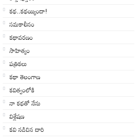
కథ..కథయ్యిందా!
సమకాలీనం
కథావరణం
సాహిత్యం
పత్రికలు
కథా తెలంగాణ
కవిత్వంలోకి
నా క‌థ‌తో నేను
విశ్లేషణ
కవి నడిచిన దారి