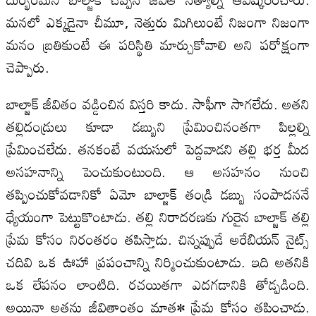
మనలో ఎక్కడైనా చీమూ, నెత్తురు మిగిలుంటే నిజంగా నిజంగా
మనం బ్రతికుంటే ఈ పరిస్థితి మార్చుకోవాలి అని పరోక్షంగా
చెప్పారు.
బాల్జాక్ జీవితం వడ్డించిన విస్తరి కాదు. సాఫీగా సాగలేదు. అతని
తల్లిదండ్రులు కూడా డబ్బుని ప్రేమించినంతగా పిల్లల్ని
ప్రేమించలేదు. తనకంటే వయసులో పెద్దవాడని తల్లి భర్త మీద
అసహనాన్ని పెంచుకుంటుంది. ఆ అసహనం నుంచి
తప్పించుకోవడానికో ఏమో బాల్జాక్ తండ్రి డబ్బు సంపాదననే
ధ్యేయంగా పెట్టుకొంటాడు. తల్లి నిరాదరణకు గురైన బాల్జాక్ తల్లి
ప్రేమ కోసం నిరంతరం తపిస్తాడు. చిన్నప్పుడే అరేబియన్ నైట్స్
చదివి ఒక ఊహా ప్రపంచాన్ని నిర్మించుకుంటాడు. ఇది అతనికి
ఒక లేపనం లాంటిది. రచయితగా ఎదగడానికి తోడ్పడింది.
అయినా అతను జీవితాంతం మాత• ప్రేమ కోసం తపించాడు.