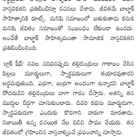
వాస్తవికతని ప్రతిబింబిస్తూ రచనలు చేశాడు. జీవితమే బాల్జాక్
సాహిత్యానికి రూట్స్. మనిషి సమాజంలో బతుకుతాడు కనుక
మనిషి జీవితం సమాజంతో సంబంధం లేకుండా ఉండదు.
అంచేతే బాల్జాక్ సాహిత్యమంతా సామాజిక వాస్తవికతని
ప్రతిబింబించింది.
‘బ్లాక్ షీప్’ నవల చదివినప్పుడు తల్లిదండ్రులు గారాబం చేసిన
పిల్లలు మూర్ఖులుగా, స్వార్థపరులుగా తయారవుతారని
అర్థమవుతుంది. ఎర్రగా, బుర్రగా అందంగా ఉన్నాడని బాల్జాక్
సోదరుడిని తల్లిదండ్రులు బాగా గారం చేస్తారు. అతన్ని తన
ముద్దుల బిడ్డగా చూసుకుంటారు. చివరి కథను మూర్ఖుడుగా,
స్వార్థపరుడుగా ఎందుకు కొరగాని వారుగా మారతాడు.
నిజాయితీ ఉన్న రచయిత నేల విడిచి సాము చేయరు. తన
జీవితంలో గ్రహించిన వాస్తవాల్నించే ప్రపంచాన్ని చూస్తాడు.