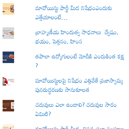
మావోయిస్టు పార్టీ మీద నిషేధంఎందుకు
ఎత్తేయాలంటే…
బ్రాహ్మణీయ హిందుత్వ సాధనాలు ద్వేషం,
భయం, పెత్తనం, హింస
త‌పాలా ఉద్యోగులంటే మోదీకి ఎందుకింత కక్ష
?
మావోయిస్టులపై నిషేధం ఎత్తివేతే ప్రజాస్వామ్య
పునరుద్ధరణకు సానుకూలత
చదువులు ఎలా ఉండాలి? చదువుల సారం
ఏమిటి?
మావోయిస్టు పార్టీ మీద, విప్లవ ప్రజా సంఘాల