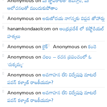
Anonymous
on
మీ జ్ఞాపకాలతో జీవిస్తాం, మీ
ఆలోచనలతో ముందుకుపోతాం
Anonymous
on
అరుణోదయ నాగన్నకు విప్లవ జోహార్లు
hanamkondaaolcom
on
ఆంధ్రప్రదేశ్ లో కష్టోడియల్
హత్యలు
Anonymous
on
లైక్
Anonymous
on
కంచె
Anonymous
on
చలం – రచన ప్రపంచంలో ఓ
‘చుక్కమ్మ’
Anonymous
on
అవగాహన లేని విద్వేషపు మాటలే
పవన్ కళ్యాణ్ రాజకీయమా?
Anonymous
on
అవగాహన లేని విద్వేషపు మాటలే
పవన్ కళ్యాణ్ రాజకీయమా?