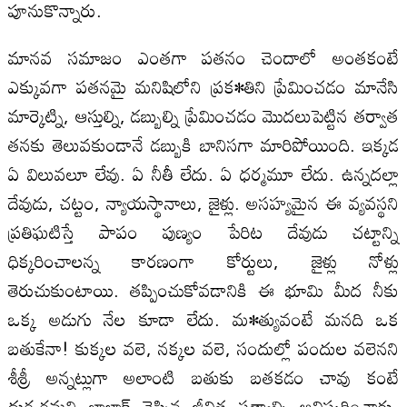
పూనుకొన్నారు.
మానవ సమాజం ఎంతగా పతనం చెందాలో అంతకంటే
ఎక్కువగా పతనమై మనిషిలోని ప్రక•తిని ప్రేమించడం మానేసి
మార్కెట్ని, ఆస్తుల్ని, డబ్బుల్ని ప్రేమించడం మొదలుపెట్టిన తర్వాత
తనకు తెలువకుండానే డబ్బుకి బానిసగా మారిపోయింది. ఇక్కడ
ఏ విలువలూ లేవు. ఏ నీతీ లేదు. ఏ ధర్మమూ లేదు. ఉన్నదల్లా
దేవుడు, చట్టం, న్యాయస్థానాలు, జైళ్లు. అసహ్యమైన ఈ వ్యవస్థని
ప్రతిఘటిస్తే పాపం పుణ్యం పేరిట దేవుడు చట్టాన్ని
ధిక్కరించాలన్న కారణంగా కోర్టులు, జైళ్లు నోళ్లు
తెరుచుకుంటాయి. తప్పించుకోవడానికి ఈ భూమి మీద నీకు
ఒక్క అడుగు నేల కూడా లేదు. మ•త్యువంటే మనది ఒక
బతుకేనా! కుక్కల వలె, నక్కల వలె, సందుల్లో పందుల వలెనని
శీశ్రీ అన్నట్లుగా అలాంటి బతుకు బతకడం చావు కంటే
దుర్భరమని బాల్జాక్ చెప్పిన జీవిత సత్యాల్ని ఆవిష్కరించారు.