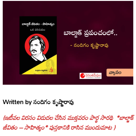
Written by
నందిగం కృష్ణారావు
(ఇటీవల విరసం విడుదల చేసిన ముక్తవరం పార్థ సారథి *బాల్జాక్
జీవితం – సాహిత్యం* పుస్తకానికి రాసిన ముందుమాట )