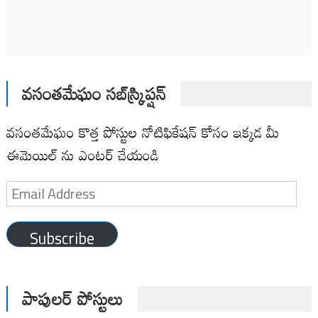
వసంతమేఘం సబ్‌స్క్రిప్షన్
వసంతమేఘం కొత్త పోస్టుల నోటిఫికేషన్ కోసం ఇక్కడ మీ
ఈమెయిల్ ను ఎంటర్ చేయండి
Email
Address
Subscribe
పాపులర్ పోస్టులు