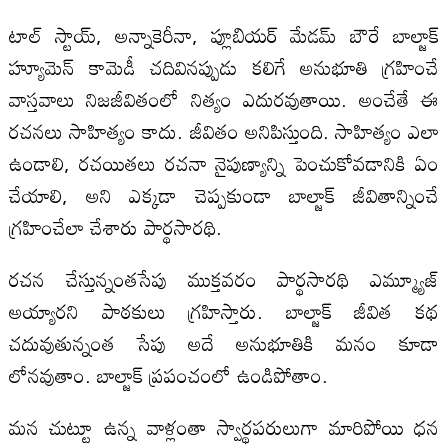
టాల్ స్టాయ్, అన్నాకెరీనా, ప్లూబియర్ మేడమ్ బౌరే బాల్జాక్
హ్యూమెన్ కామెడీ చదివినప్పుడు కలిగే అనుభూతి గ్రహించే
వాస్తవాలు నిజజీవితంలో నిత్యం ఎదురవుతాయి. అంచేతే ఈ
రచనలు సాహిత్యం కాదు. జీవితం అనిపిస్తుంది. సాహిత్యం ఎలా
ఉండాలి, రచయితలు రచనా నైపుణ్యాన్ని పెంచుకోవడానికి ఏం
చేయాలి, అని ఎక్కడా చెప్పకుండా బాల్జాక్ జీవితాన్నించే
గ్రహించేలా చేశారు పార్థసారథి.
రచన చేస్తున్నంతసేపు ముక్తవరం పార్థసారథి ఎమ్మ్యూజ్
అయ్యారని పాఠకులు గ్రహిస్తారు. బాల్జాక్ జీవిత కథ
చదువుతున్నంత సేపు అదే అనుభూతికి మనం కూడా
లోనవుతాం. బాల్జాక్ ప్రపంచంలో ఉండిపోతాం.
మన చుట్టూ ఉన్న వాళ్లంతా స్వార్థపరులుగా మారిపోయి ధన