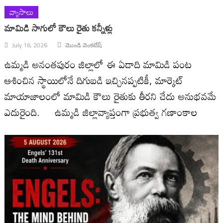
వ్యాసాలు
మామిడి సాగులో కౌలు రైతు కన్నీళ్లు
July 16, 2026
మొండి వెంకటేష్
ఉమ్మడి అనంతపురం జిల్లాలో ఈ ఏడాది మామిడి పంట
ఆశించిన స్థాయిలోనే దిగుబడి ఇచ్చినప్పటికీ, మార్కెట్
మాయాజాలంలో మామిడి కౌలు రైతుకు తీరని చేదు అనుభవమే
ఎదురైంది. ఉమ్మడి జిల్లావ్యాప్తంగా ప్రభుత్వ గణాంకాల