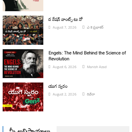
ద నేషన్ వాంట్స్ టు నో
August 7, 2026
ఎ కె ప్రభాకర్
Engels: The Mind Behind the Science of
Revolution
August 6, 2026
Manish Azad
యుగ స్వ‌రం
August 2, 2026
రివేరా
మీ అభిప్రాయాలు