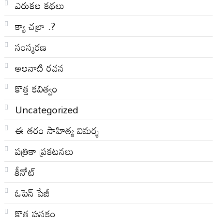
ఎరుకల కథలు
క్యా చల్రా .?
సంస్మరణ
అలనాటి రచన
కొత్త కవిత్వం
Uncategorized
ఈ తరం సాహిత్య విమర్శ
పత్రికా ప్రకటనలు
కీనోట్
ఓపెన్ పేజీ
కొత్త పుస్తకం