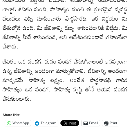
బాల్జాక్ జీవితం నుంచి, సాహిత్యం నుంచి ఈ క్రూరమైన వ్యవస్థ
వలువలు విప్పి చూపించారు పార్థసారథి. ఇక నిర్ణయం మీ
చేతుల్లోనే ఉంది. మీ జీవితాల్ని డబ్బు శాసించడానికి వీల్లేదు. మీ
జీవితాల్ని మీరే శాసించండి, అని ఆదేశించకుండానే గ్రహించేలా
చేశారు.
జీవితం ఒక పండగ. మనం పండగ చేసుకోవాలంటే అసహ్యంగా
ఉన్న జీవితాన్ని అందంగా మార్చుకోవాలి. జీవితాన్ని అందంగా
మార్చడమే సాహిత్య లక్ష్యం. అంచేత పార్థసారథి గారికి
సాహిత్యం ఒక పండగ. సాహిత్య సృష్టి తోనే ఆయన పండగ
చేసుకుంటారు.
Share this:
WhatsApp
Telegram
Email
Print