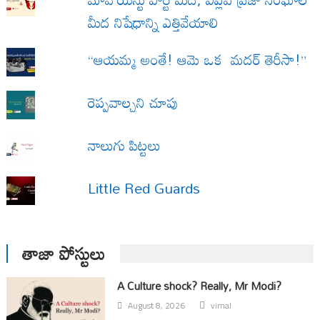
మీద నిషేధాన్ని ఎత్తివేయాలి
“ఆయమ్మ అంతే! ఆమె ఒక మదర్ తెరీసా!”
రెప్పవాల్చని చూపు
నాలుగు పిట్టలు
Little Red Guards
తాజా పోస్టులు
A Culture shock? Really, Mr Modi?
August 8, 2026
vimal