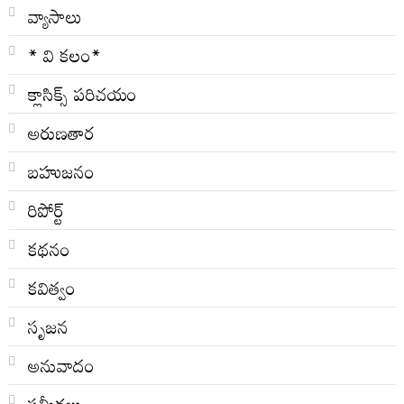
వ్యాసాలు
* వి క‌లం*
క్లాసిక్స్ ప‌రిచ‌యం
అరుణతార
బహుజనం
రిపోర్ట్
కథనం
కవిత్వం
సృజన
అనువాదం