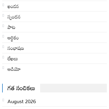
ఖండన
స్పందన
పాట
ఆర్థికం
సంభాషణ
లేఖలు
ఆడియో
గత సంచికలు
August 2026