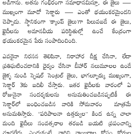
అడిగాను. అతను గంభీరంగా సమాధానమిస్తూ, ఈ జైలు —
ముఖ్యంగా మూడో సెక్టారు — ఎంతో భయంకరమైందని
చెప్పాడు. స్థానికంగా ‘క్యాంప్ జైలు’గా పిలువబడే ఈ జైలు,
ఖైదీలను అమానవీయ పరిస్థితుల్లో ఉంచే కేంద్రంగా
భయంకరమైన పేరు సంపాదించింది.
ఎవరైనా నిరసన తెలిపినా, నిరాహార దీక్ష చేసినా, లేదా
ప్రతిఘటించడానికి ధైర్యం చేసినా బీహార్ నలుమూలల ఉండే
జైళ్ళ నుండి స్పెషల్ సెంట్రల్ జైలు, భాగల్పూర్కు ముఖ్యంగా,
సెక్టార్ 3కు బదిలీ చేస్తారు. ఇతర ఖైదీలకు వారంలో ఏ
రోజునైనా సందర్శకులను అనుమతించబడినప్పటికీ ఈ
సెక్టార్‌లో బంధించబడిన వారికి సోమవారం మాత్రమే
అనుమతిస్తారు. “పరిపాలనా ఉత్తర్వుల” కింద ఉన్న చాలా
మంది ఖైదీలు సంవత్సరాల తరబడి బయటి ప్రపంచాన్ని
చూడలేదు. ఎందుకంటే, వారిని వాయిదాల కోసం కోర్టుల