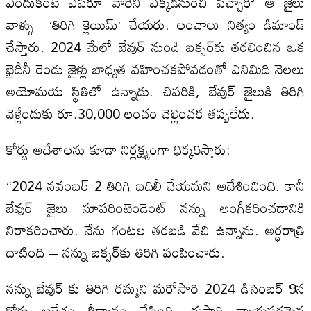
ఎందుకంటే ఎవరూ వారిని ఎక్కడనుంచి వచ్చారో ఆ జైలు
వాళ్ళు ‘తిరిగి క్లెయిమ్’ చేయరు. లంచాలు నిత్యం డిమాండ్
చేస్తారు. 2024 మేలో బేవుర్ నుండి బక్సర్‌కు తరలించిన ఒక
ఖైదీనీ రెండు జైళ్లు బాధ్యత వహించకపోవడంతో ఎనిమిది నెలలు
అయోమయ స్థితిలో ఉన్నాడు. చివరికి, బేవుర్ జైలుకి తిరిగి
వెళ్లేందుకు రూ.30,000 లంచం చెల్లించక తప్పలేదు.
కోర్టు ఆదేశాలను కూడా నిర్లక్ష్యంగా ధిక్కరిస్తారు:
“2024 నవంబర్ 2 తిరిగి బదిలీ చేయమని ఆదేశించింది. కానీ
బేవుర్ జైలు సూపరింటెండెంట్ నన్ను అంగీకరించడానికి
నిరాకరించారు. నేను గంటల తరబడి వేచి ఉన్నాను. అర్ధరాత్రి
దాటింది – నన్ను బక్సర్‌కు తిరిగి పంపించారు.
నన్ను బేవుర్ కు తిరిగి రమ్మని మరోసారి 2024 డిసెంబర్ 9న
కోర్టు ఆదేశం తీర్మానం చేసింది. ఈసారి న్యాయపరమైన