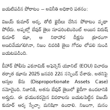
బయటిపడిన పోరాటం – అవినీతి అధికారి పతనం:
విజయ్ కుమార్ ఆర్య, తోటి ఖైదీలు చేసిన పోరాటం వృథా
పోలేదు. అప్పట్లో బేవుర్ జైలు సూపరింటెండెంట్ అయిన విదుష్
కుమార్ ఝా, ఆ నిరాహార దీక్షను క్రూరంగా
అణచివేయగలిగినా, నిజం చివరికి జైలు గోడల లోపలి నుండి
బయటపడింది.
బీహార్ పోలీసు ఎకనామిక్ ఆఫెన్సెస్ యూనిట్ (EOU) విచారణ
తర్వాత ఝాను 2025 జనవరి 22న సస్పెండ్ చేశారు. అతనిపై
ఆస్తుల కేసు (Disproportionate Assets Case)
నమోదైంది. నిజానికి, అతను బేవుర్ జైలులో ఖైదీగా ఉండటానికి
అర్హుడు. ఈ భయంకరమైన వివరాలను బయటపెట్టిన విజయ్
కుమార్ ఆర్య స్వేచ్ఛా మనిషిగా ఉండాలి. నిజంగా, మనం