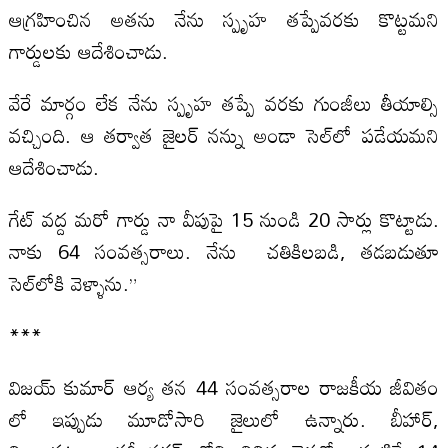
ఆగ్రహించిన అతను నేను స్పృహ తప్పేవరకు కొట్టమని
గార్డులకు ఆదేశించాడు.
వేరే మార్గం లేక నేను స్పృహ తప్పే వరకు గుంజీలు తీయాల్సి
వచ్చింది. ఆ తర్వాత జైలర్ నన్ను అండా సెల్‌లో పడేయమని
ఆదేశించాడు.
గేట్ వద్ద మరో గార్డు నా వీపుపై 15 నుండి 20 సార్లు కొట్టాడు.
నాకు 64 సంవత్సరాలు. నేను చతికిలబడి, తడబడుతూ
సెల్‌లోకి వెళ్ళాను.”
***
విజయ్ కుమార్ ఆర్య తన 44 సంవత్సరాల రాజకీయ జీవితం
లో ఇప్పుడు మూడోసారి జైలులో ఉన్నారు. బీహార్,