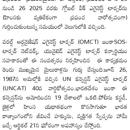
నుండి 26 2025 వరకు గ్లోబల్ వీక్ ఎగైనెస్ట్ టార్చర్‌ను
(హింసకు వ్యతిరేకంగా ప్రపంచ వారోత్సవంగా)
గుర్తించుకుంటున్న సమయంలో వెలుగులోకి వచ్చింది.
వరల్డ్ ఆర్గనైజేషన్ ఎగైనెస్ట్ టార్చర్ (OMCT) ఇంకాSOS-
టార్చర్ నెట్‌వర్క్, యునైటెడ్ ఎగైనెస్ట్ టార్చర్ కన్సార్టియం
సహకారంతో ఈ సంవత్సరం నిర్వహించిన ఈ కార్యక్రమం
రెండు ముఖ్యమైన మైలురాళ్లను గుర్తు చేస్తుంది:జూన్ 26,
1987న అమల్లోకి వచ్చిన UN కన్వెన్షన్ ఎగైనెస్ట్ టార్చర్
(UNCAT) 40వ వార్షికోత్సవం.భారతదేశం ఇంకా ఈ
కన్వెన్షన్‌ను ఆమోదించని 19 దేశాలలో ఒకటి.పోలీసు కస్టడీ,
జైళ్లలో హింస యధాతథంగా కొనసాగుతూ భారత
రాజ్యాంగంలోని జీవించే హక్కును, వ్యక్తిగత స్వేచ్ఛను హామీ
ఇచ్చే ఆర్టికల్ 21ని ఘోరంగా అపహాస్యం చేస్తోంది.