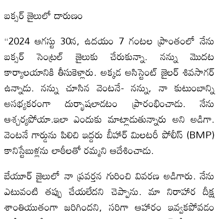
బక్సర్ జైలులో దారుణం
“2024 ఆగస్టు 30న, ఉదయం 7 గంటల ప్రాంతంలో నేను
బక్సర్ సెంట్రల్ జైలుకు చేరుకున్నా. నన్ను మొదట
కార్యాలయానికి తీసుకెళ్లారు. అక్కడ అసిస్టెంట్ జైలర్ శివసాగర్
ఉన్నాడు. నన్ను చూసిన వెంటనే- నన్ను, నా కుటుంబాన్ని
అసభ్యకరంగా దుర్భాషలాడటం ప్రారంభించాడు. నేను
ఆశ్చర్యపోయా.ఇలా ఎందుకు మాట్లాడుతున్నారు అని అడిగా.
వెంటనే గార్డును పిలిచి ఇద్దరు బీహార్ మిలటరీ పోలీస్ (BMP)
కానిస్టేబుళ్లను లాఠీలతో రమ్మని ఆదేశించాడు.
బేయూర్ జైలులో నా ప్రవర్తన గురించి వివరణ అడిగారు. నేను
ఎటువంటి తప్పు చేయలేదని చెప్పాను. మా నిరాహార దీక్ష
శాంతియుతంగా జరిగిందని, సరిగా ఆహారం ఇవ్వకపోవడం