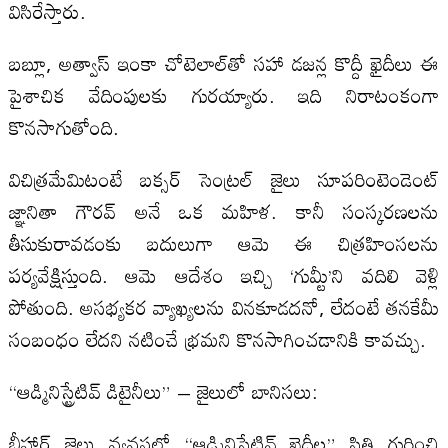
విసిరేస్తారు.
బబ్లూ, అత్వాస్ ఇంకా చోటెలాల్‌తో సహా డజన్ల కొద్దీ ఖైదీలు ఈ
పైశాచిక వేదింపులకు గురయ్యారు. ఇది నిరాటంకంగా
కొనసాగుతోంది.
విచిత్రమేమిటంటే బక్సర్ సెంట్రల్ జైలు సూపరింటెండెంట్
జ్ఞానితా గౌరవ్ అనే ఒక మహిళ. కానీ సంస్కరణలను
తీసుకురావడంకు బదులుగా ఆమె ఈ చిత్రహింసలను
పర్యవేక్షిస్తుంది. ఆమె ఆదేశం ఇచ్చి ‘గుమ్టీ’ని వదిలి వెళ్లి
పోతుంది. అసభ్యకర వ్యాఖ్యలను వినకూడదనో, లేదంటే తనకేమీ
సంబంధం లేదని నటించే భ్రమని కొనసాగించడానికి కావచ్చు.
“ఆడ్మినిస్ట్రేటివ్ డిటైనీలు” – జైలులో బానిసలు:
బీహార్ జైలు వ్యవస్థలో “ఆడ్మినిస్ట్రేటివ్ ఖైదీల” స్థితి గురించి