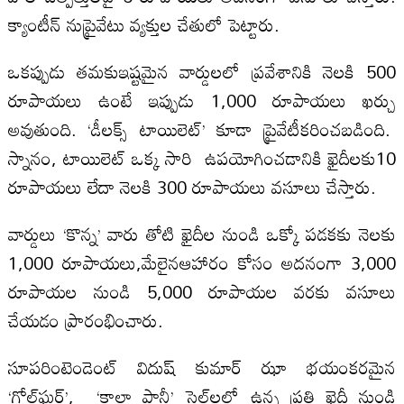
క్యాంటీన్ నుప్రైవేటు వ్యక్తుల చేతులో పెట్టారు.
ఒకప్పుడు తమకుఇష్టమైన వార్డులలో ప్రవేశానికి నెలకి 500
రూపాయలు ఉంటే ఇప్పుడు 1,000 రూపాయలు ఖర్చు
అవుతుంది. ‘డీలక్స్ టాయిలెట్’ కూడా ప్రైవేటీకరించబడింది.
స్నానం, టాయిలెట్ ఒక్క సారి ఉపయోగించడానికి ఖైదీలకు10
రూపాయలు లేదా నెలకి 300 రూపాయలు వసూలు చేస్తారు.
వార్డులు ‘కొన్న’ వారు తోటి ఖైదీల నుండి ఒక్కో పడకకు నెలకు
1,000 రూపాయలు,మేలైనఆహారం కోసం అదనంగా 3,000
రూపాయల నుండి 5,000 రూపాయల వరకు వసూలు
చేయడం ప్రారంభించారు.
సూపరింటెండెంట్ విదుష్ కుమార్ ఝా భయంకరమైన
‘గోల్‌ఘర్’, ‘కాలా పానీ’ సెల్‌లలో ఉన్న ప్రతి ఖైదీ నుండి