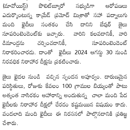
(మావోయిస్ట్) పొలిట్‌బ్యూరో సభ్యుడిగా ఆరోపణలు
ఎదుర్కొంటున్న కామ్రేడ్ ప్రమోద్ మిశ్రాతో సహా పద్నాలుగు
మంది ఖైదీలు సంతకం చేసి దానిని బేవుర్ జైలు
సూపరింటెండెంట్‌కు ఇచ్చారు. వారిని కలవడానికీ, వారి
డిమాండ్లను చర్చించడానికీ, సూపరింటెండెంట్
నిరాకరించారడు. దాంతో ఖైదీలు 2024 ఆగస్టు 30 నుండి
నిరవధిక నిరాహార దీక్షను ప్రకటించారు.
జైలు ఖైదల నుండి వచ్చిన స్పందన అపూర్వం. దారుణమైన
పరిస్థితులు, రోజుకు కేవలం 100 గ్రాముల బియ్యంతో పాటు
అత్యంత నాసిరకం ఆహారాన్ని అందుతున్న చాలా మంది పేద
ఖైదీలకు నిరాహార దీక్షలో చేరడం కష్టమయిన విషయం కాదు.
వందలాది మంది ఖైదీలు ఈ నిరసనలో పాల్గొనడానికి ప్రతిజ్ఞ
చేశారు.