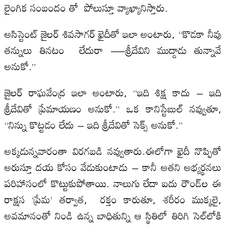
లైంగిక సంబందం తో పోలుస్తూ వ్యాఖ్యానిస్తారు.
అసిస్టెంట్ జైలర్ శివసాగర్ ఖైదీతో ఇలా అంటారు, “కొడకా నీవు
తన్నులు తినటం లేదురా —శ్రీదేవిని ముద్దాడు తున్నావే
అనుకో.”
జైలర్ రాఘవేంద్ర ఇలా అంటారు, “ఇది శిక్ష కాదు – ఇది
శ్రీదేవితో ప్రేమాయణం అనుకో.” ఒక కానిస్టేబుల్ నవ్వుతూ,
“నిన్ను కొట్టడం లేదు – ఇది శ్రీదేవితో సెక్స్ అనుకో.”
అక్కడున్నవారంతా విరగబడి నవ్వుతారు.ఈలోగా ఖైదీ నొప్పితో
అరుస్తూ దయ కోసం వేడుకుంటాడు – కానీ అతని అభ్యర్థనలు
పరిహాసంలో కొట్టుకుపోతాయి. నాలుగు లేదా ఐదు రౌండ్‌ల ఈ
రాక్షస ‘ప్రేమ’ తర్వాత, రక్తం కారుతూ, శరీరం ముక్కలై,
అవమానంతో నిండి ఉన్న బాధితున్ని ఆ స్థితిలో తిరిగి సెల్‌లోకి