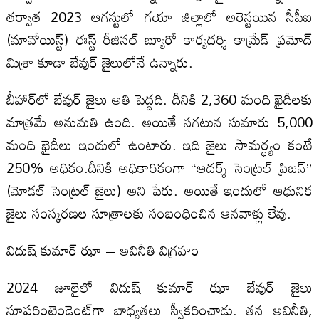
తర్వాత 2023 ఆగస్టులో గయా జిల్లాలో అరెస్టయిన సీపీఐ
(మావోయిస్ట్) ఈస్ట్ రీజినల్ బ్యూరో కార్యదర్శి కామ్రేడ్ ప్రమోద్
మిశ్రా కూడా బేవుర్ జైలులోనే ఉన్నారు.
బీహార్‌లో బేవుర్ జైలు అతి పెద్దది. దీనికి 2,360 మంది ఖైదీలకు
మాత్రమే అనుమతి ఉంది. అయితే సగటున సుమారు 5,000
మంది ఖైదీలు ఇందులో ఉంటారు. ఇది జైలు సామర్ధ్యం కంటే
250% అధికం.దీనికి అధికారికంగా “ఆదర్శ్ సెంట్రల్ ప్రిజన్”
(మోడల్ సెంట్రల్ జైలు) అని పేరు. అయితే ఇందులో ఆధునిక
జైలు సంస్కరణల సూత్రాలకు సంబంధించిన ఆనవాళ్లు లేవు.
విదుష్ కుమార్ ఝా – అవినీతి విగ్రహం
2024 జూలైలో విదుష్ కుమార్ ఝా బేవుర్ జైలు
సూపరింటెండెంట్‌గా బాధ్యతలు స్వీకరించాడు. తన అవినీతి,