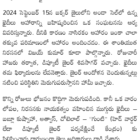
2024 సెప్టెంబర్ 15న బక్సర్ జైలులోని అండా సెల్‌లో ఉన్న
ఖైదీలు ఆహారాన్ని బహిష్కరించిన ఒక సంఘటనను ఆర్య
వివరిస్తున్నారు. దీనికి కారణం నాసిరకం ఆహారం ఇంకా చాలా
తక్కువ పరిమాణంలో ఆహారం అందించడం. ఈ శాంతియుత
నిరసనలో విజయ్ కుమార్ కూడా పాల్గొన్నారు. రోజువారీ
హాజరు తర్వాత, డిప్యూటీ జైలర్ శివసాగర్ వచ్చారు. ఖైదీలు
తమ ఫిర్యాదులను లేవనెత్తారు. జైలర్ ఆందోళన చెందుతున్నట్లు
నటించి పరిస్థితిని మెరుగుపరుస్తానని హామీ ఇచ్చారు.
కొన్ని రోజులు భోజనం కొద్దిగా మెరుగుపడింది. కానీ ఒక వారం
లోపల, నిరసనకు నాయకత్వం వహించిన ముగ్గురు ఖైదీలు –
బబ్లూ కుష్వాహా, అత్వాస్, చోటెలాల్ – “గుంటి” (హెడ్ వార్డర్
లేదా డిప్యూటీ జైలర్ పర్యవేక్షించే కేంద్రం) కు
పిలిపించారు.దారుణంగా జైలు అధికారులు దాడి చేశారు.