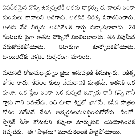
విపరీతమైన నొప్పి ఉన్నప్పటికీ అతను డాక్టర్ను చూడాలని ఇంకా
మందులు కావాలని అడిగాడు. అతనికి చికిత్స నిరాకరించారు.
అతను వేడి నీళ్ళను అడిగితేఒక గార్డు దుర్భాషలాడాడు. 24
గంటలకు పైగా అతను నొప్పితో విలవిలలాడాడు. తన వీపుమీద
పడుకోలేకపోయాడు. నిటారుగా కూర్చోలేకపోయాడు.
టాయిలెట్‌కు వెళ్లడం దుర్భరంగా మారింది.
మరుసటి రోజుమధ్యాహ్నం జైలు ఆసుపత్రికి తీసుకెళ్లారు. చికిత్స
కోసం కాదు. కేవలం కుట్లు వేయడానికి మాత్రమే. అతనికి ఒక
కూజా, ఒక ప్లేట్ ఇంకా ఒక దుప్పటి ఇచ్చారు కానీ గిన్నె గానీ
గ్లాసు గాని ఇవ్వలేదు. ఇది కూడా శిక్షలో భాగమే. కనీస పాత్రల
కోసం పదేపదే చేసిన అభ్యర్థనలనుపట్టించుకోలేదు. దీంతో,
ప్లాస్టిక్‌ సీసా కోసుకుని కప్పులా మార్చుకుని ఉపయోగించక
తప్పలేదు. ఈ “పాత్రలు” మూడునెలలకే పాడైపోయాయి.