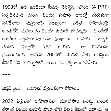
1993లో ఆల్ ఇండియా పీపుల్స్ రెసిస్టెన్స్ ఫోరం (AIPRF)
ఏర్పడినప్పటి నుండి విజయ్ కుమార్ దాంట్లో చురుకుగా
పనిచేశారు. పుస్తకాలపై ముఖ్యంగా- చరిత్ర, సాహిత్యంపై
అంతులేని మమకారం.విజయ్ కుమార్ సౌమ్యుడు . హిందీలో
రాజకీయ వ్యాసాలు పుంఖాను పుంఖాలుగా రాసారు. పాట్నాకు
చెందిన “ఫిల్హాల్” పత్రిక ఆయన చాలా రచనలను
ప్రచురించింది. ఆయన 2000లో మొదటి సారి అరెస్టయి
బీహార్‌లోని వివిధ జైళ్లలో నాలుగు సంవత్సరాలు గడిపారు.
***
బేవుర్ జైలు – అవినీతికి వ్యతిరేకంగా పోరాటం
2022 ఏప్రిల్‌లో రోహ్‌తాస్‌లో మూడోసారి అరెస్టు అయిన
తర్వాత విజయ్ కుమార్ పాట్నాలోని బేవుర్ జైలులో ఉన్నారు. ఆ