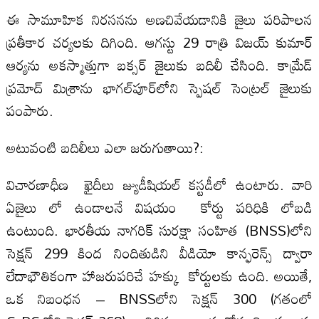
ఈ సామూహిక నిరసనను అణచివేయడానికి జైలు పరిపాలన
ప్రతీకార చర్యలకు దిగింది. ఆగస్టు 29 రాత్రి విజయ్ కుమార్
ఆర్యను అకస్మాత్తుగా బక్సర్ జైలుకు బదిలీ చేసింది. కామ్రేడ్
ప్రమోద్ మిశ్రాను భాగల్‌పూర్‌లోని స్పెషల్ సెంట్రల్ జైలుకు
పంపారు.
అటువంటి బదిలీలు ఎలా జరుగుతాయి?:
విచారణాధీణ ఖైదీలు జ్యుడీషియల్ కస్టడీలో ఉంటారు. వారి
ఏజైలు లో ఉండాలనే విషయం కోర్టు పరిధికి లోబడి
ఉంటుంది. భారతీయ నాగరిక్ సురక్షా సంహిత (BNSS)లోని
సెక్షన్ 299 కింద నిందితుడిని వీడియో కాన్ఫరెన్స్ ద్వారా
లేదాభౌతికంగా హాజరుపరిచే హక్కు కోర్టులకు ఉంది. అయితే,
ఒక నిబంధన – BNSSలోని సెక్షన్ 300 (గతంలో