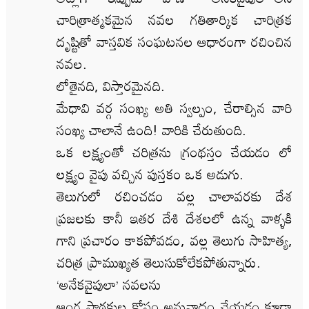
చారిత్రాత్మకమైన నవల గతితార్కిక చారిత్రక
దృష్టితో వాస్తవిక సంఘటనల ఆధారంగా రచించిన
నవల.
లోతైనది, విస్తారమైనది.
మేధావి వర్గ సంఖ్య అతి స్వల్పం, చేరాల్సిన వారి
సంఖ్య చాలానే ఉంది! వారికి చేరుతుంది.
ఒక లక్ష్యంతో చరిత్రను గ్రంథస్తం చేయడం లో
లక్ష్యం వైపు వచ్చిన పుస్తకం ఒక అడుగు.
తెలుగులో రచించడం వల్ల చాలావరకు దేశ
ప్రజలకు కానీ ఇతర దేశి దేశలలో ఉన్న వాళ్ళకి
గాని ప్రచారం కాకపోవడం, వల్ల తెలుగు సాహిత్య,
చరిత్ర ప్రాముఖ్యత తెలుసుకోలేకపోతున్నారు.
‘అనేకవైపులా’ నవలను
ఆంగ్ల పాఠకుల కోసం అనువాదం చేయడం కూడా