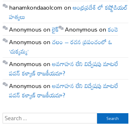
hanamkondaaolcom
on
ఆంధ్రప్రదేశ్ లో కష్టోడియల్
హత్యలు
Anonymous
on
లైక్
Anonymous
on
కంచె
Anonymous
on
చలం – రచన ప్రపంచంలో ఓ
‘చుక్కమ్మ’
Anonymous
on
అవగాహన లేని విద్వేషపు మాటలే
పవన్ కళ్యాణ్ రాజకీయమా?
Anonymous
on
అవగాహన లేని విద్వేషపు మాటలే
పవన్ కళ్యాణ్ రాజకీయమా?
Search
for: