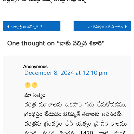
Post
బాల్యపు జాడలెక్కడ ?
నా కవిత్వం ఒక నినాదం
navigation
One thought on “
నాకు నచ్చిన శికారి
”
Anonymous
December 8, 2024 at 12:10 pm
మా సత్యం
చరిత్ర మూలాలను ఒకసారి గుర్తు చేసుకోవడము,
గ్రంథస్తం చేయడం భవిష్యత్ తరాలకు అవసరమే.
చరిత్రను గ్రంథస్థం చేసే యత్నం ప్రాచీన కాలము
నుండి మడికి సింగన 1420 నాటి నుంచి