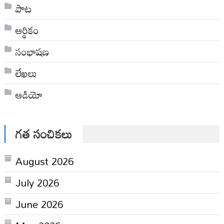
పాట
ఆర్థికం
సంభాషణ
లేఖలు
ఆడియో
గత సంచికలు
August 2026
July 2026
June 2026