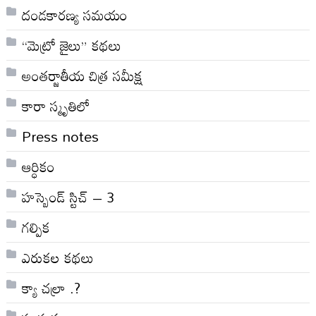
దండకారణ్య సమయం
“మెట్రో జైలు” కథలు
అంతర్జాతీయ చిత్ర సమీక్ష
కారా స్మృతిలో
Press notes
ఆర్ధికం
హస్బెండ్ స్టిచ్ – 3
గల్పిక
ఎరుకల కథలు
క్యా చల్రా .?