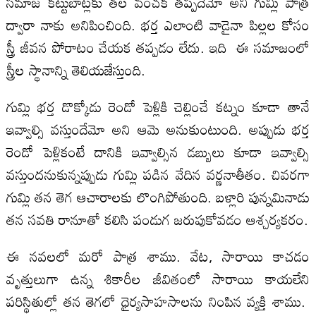
సమాజ కట్టుబాట్లకు తల వంచక తప్పదేమో అని గుమ్లి పాత్ర
ద్వారా నాకు అనిపించింది. భర్త ఎలాంటి వాడైనా పిల్లల కోసం
స్త్రీ జీవన పోరాటం చేయక తప్పడం లేదు. ఇది ఈ సమాజంలో
స్త్రీల స్థానాన్ని తెలియజేస్తుంది.
గుమ్లి భర్త డొక్కోడు రెండో పెళ్లికి చెల్లించే కట్నం కూడా తానే
ఇవ్వాల్సి వస్తుందేమో అని ఆమె అనుకుంటుంది. అప్పుడు భర్త
రెండో పెళ్లికంటే దానికి ఇవ్వాల్సిన డబ్బులు కూడా ఇవ్వాల్సి
వస్తుందనుకున్నప్పుడు గుమ్లి పడిన వేదిన వర్ణనాతీతం. చివరగా
గుమ్లి తన తెగ ఆచారాలకు లొంగిపోతుంది. బళ్లారి పున్నమినాడు
తన సవతి రానూతో కలిసి పండుగ జరుపుకోవడం ఆశ్చర్యకరం.
ఈ నవలలో మరో పాత్ర శాము. వేట, సారాయి కాచడం
వృత్తులుగా ఉన్న శికారీల జీవితంలో సారాయి కాయలేని
పరిస్థితుల్లో తన తెగలో ధైర్యసాహసాలను నింపిన వ్యక్తి శాము.