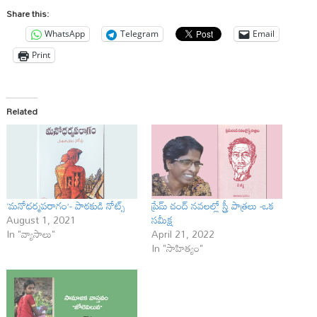
Share this:
WhatsApp
Telegram
Email
Print
Related
‘మనోధర్మపరాగం’- పాఠకుడి నోట్స్
ప్రేమ్ చంద్ నవలల్లో స్త్రీ పాత్రలు -ఒక
August 1, 2021
సమీక్ష
In "వ్యాసాలు"
April 21, 2022
In "సాహిత్యం"