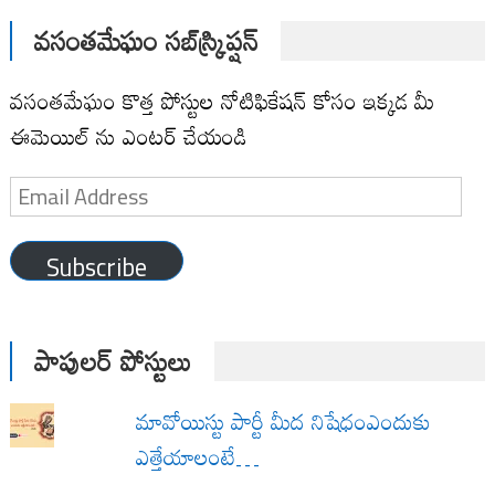
వసంతమేఘం సబ్‌స్క్రిప్షన్
వసంతమేఘం కొత్త పోస్టుల నోటిఫికేషన్ కోసం ఇక్కడ మీ
ఈమెయిల్ ను ఎంటర్ చేయండి
Email
Address
Subscribe
పాపులర్ పోస్టులు
మావోయిస్టు పార్టీ మీద నిషేధంఎందుకు
ఎత్తేయాలంటే…