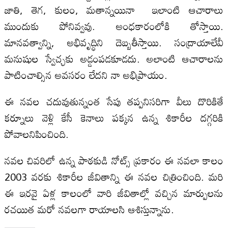
జాతి, తెగ, కులం, మతాన్నయినా ఇలాంటి ఆచారాలు
ముందుకు పోనివ్వవు. అంధకారంలోకి తోస్తాయి.
మానవత్వాన్ని, అభివృద్ధిని దెబ్బతీస్తాయి. సంద్రాయాలేవీ
మనుషుల స్వేచ్ఛకు అడ్డంపడకూడదు. అలాంటి ఆచారాలను
పాటించాల్సిన అవసరం లేదని నా అభిప్రాయం.
ఈ నవల చదువుతున్నంత సేపు తప్పనిసరిగా వీలు దొరికితే
కర్నూలు వెళ్లి కేసీ కెనాలు పక్కన ఉన్న శికారీల దగ్గరికి
పోవాలనిపించింది.
నవల చివరిలో ఉన్న పాఠకుడి నోట్స్‌ ప్రకారం ఈ నవలా కాలం
2003 వరకు శికారీల జీవితాన్ని ఈ నవల చిత్రించింది. మరి
ఈ ఇరవై ఏళ్ల కాలంలో వారి జీవితాల్లో వచ్చిన మార్పులను
రచయిత మరో నవలగా రాయాలసి ఆశిస్తున్నాను.