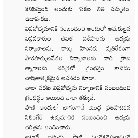
కనిపిస్తుంది అందుకు ‘సకల నీతి సమ్మతం’
ఉదాహరణ.
విప్లవోద్యమానికి సంబంధించి అందులో అమరులైన
విప్లవకారుల జీవిత విశేషాలను ఉద్యమ
నిర్మాణాలను, రాజ్య హింసకు వ్యతిరేకంగా
పౌరహక్కులనేతల నిర్మాణాలను వారి ప్రాణ
త్యాగాలను చరిత్రలో గ్రంథస్తం కావడం
చారిత్రాత్మకమైన అవసరం కూడా.
చాలా వరకు విప్లవోద్యమ నిర్మాణానికి సంబంధించి
గ్రంథస్థం అయింది చాలా తక్కువే.
పాణి అందులో భాగంగానే యుద్ధ ప్రతిపాదికన
సిలింగేర్ ఉద్యమానికి సంబంధించి ఉద్యమ
చరిత్రను అందించారు.
అట్లాగే ఇప్పుడు పాణి “అనేకవైపులా”అనే