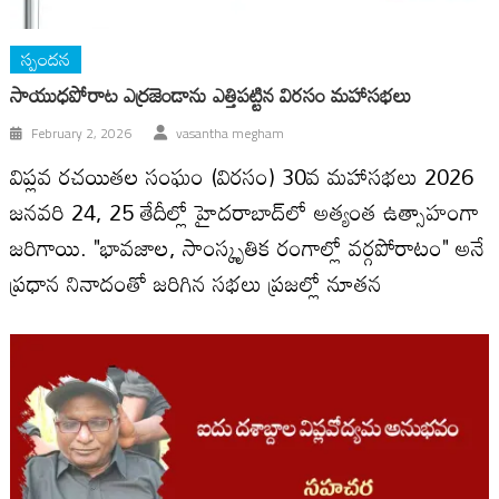
స్పందన
సాయుధపోరాట ఎర్రజెండాను ఎత్తిపట్టిన విరసం మహాసభలు
February 2, 2026
vasantha megham
విప్లవ రచయితల సంఘం (విరసం) 30వ మహాసభలు 2026
జనవరి 24, 25 తేదీల్లో హైదరాబాద్‌లో అత్యంత ఉత్సాహంగా
జరిగాయి. "భావజాల, సాంస్కృతిక రంగాల్లో వర్గపోరాటం" అనే
ప్రధాన నినాదంతో జరిగిన సభలు ప్రజల్లో నూతన