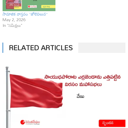
సామాజిక వాస్తవం “జోలెవిలువ”
May 2, 2026
In "సమీక్షలు"
RELATED ARTICLES