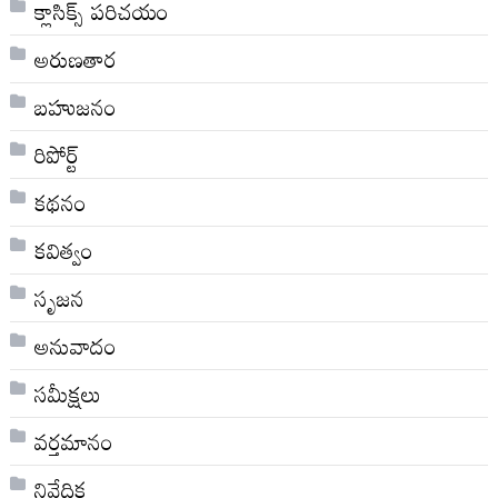
క్లాసిక్స్ ప‌రిచ‌యం
అరుణతార
బహుజనం
రిపోర్ట్
కథనం
కవిత్వం
సృజన
అనువాదం
సమీక్షలు
వర్తమానం
నివేదిక