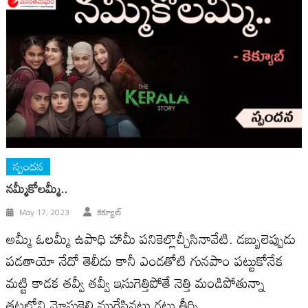
స్పందన
నమ్మీకోలమ్మీ..
May 17, 2023
కెక్యూబ్
అమ్మీ ఓలమ్మీ ఉపాధి హామీ పనికెల్లొచ్చీసినావేటి. డబ్బులెప్పుడు
పడతాయో నేదో తెలీదు కానీ ఎండతోటి గునపాం పట్టుకోనేక
మట్టి కాడక తవ్వీ తవ్వీ ఇసుగెత్తిపోతే‌ నెత్తి మండిపోతున్నా
తట్టల్తోని మోసుకెల్లి ముగ్గేసినట్లు గట్టు తీర్సి