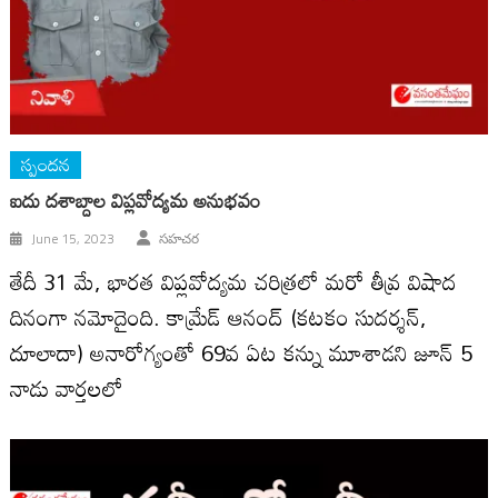
స్పందన
ఐదు దశాబ్దాల విప్లవోద్యమ అనుభవం
June 15, 2023
సహచర
తేదీ 31 మే, భారత విప్లవోద్యమ చరిత్రలో మరో తీవ్ర విషాద
దినంగా నమోదైంది. కామ్రేడ్‌ ఆనంద్‌ (కటకం సుదర్శన్‌,
దూలాదా) అనారోగ్యంతో 69వ ఏట కన్ను మూశాడని జూన్‌ 5
నాడు వార్తలలో