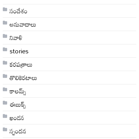
సందేశం
అనువాదాలు
నివాళి
stories
కరపత్రాలు
తొలికెరటాలు
కాలమ్స్
ఈబుక్స్
ఖండన
స్పందన