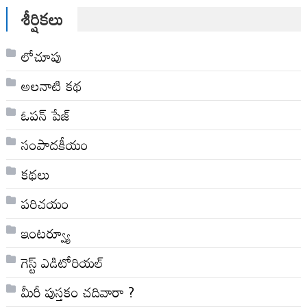
శీర్షికలు
లోచూపు
అల‌నాటి క‌థ‌
ఓపన్ పేజ్
సంపాదకీయం
కథలు
పరిచయం
ఇంటర్వ్యూ
గెస్ట్ ఎడిటోరియల్
మీరీ పుస్తకం చదివారా ?