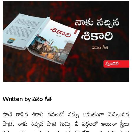
Written by
వనం గీత
పాణి రాసిన శికారి నవలలో నన్ను అమితంగా మెప్పించిన
పాత్ర, నాకు నచ్చిన పాత్ర గుమ్లి. ఏ వర్గంలో అయినా స్త్రీలు