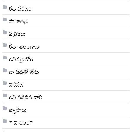
కథావరణం
సాహిత్యం
పత్రికలు
కథా తెలంగాణ
కవిత్వంలోకి
నా క‌థ‌తో నేను
విశ్లేషణ
కవి నడిచిన దారి
వ్యాసాలు
* వి క‌లం*