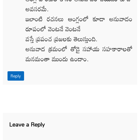
అవసరమే.
ఇలాంటి రచనలు ఆంగ్లంలో కూడా అనువాదం
రూపంలో వెంటనే వెంటనే
వస్తే ప్రపంచ ప్రజలకు తెలుస్తుంది.
అనువాద క్రమంలో తోడై సహాయ సహకారాలతో
మనమంతా ముందు ఉందాం.
Reply
Leave a Reply