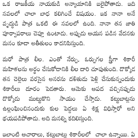
ఒక రాజకీయ నాయకుడి అన్యాయానికి బలైపోతాడు. ఇది
నవలలో చాలా బాధ కలిగించే విషయం. ఇక నానా అనే
వృద్ధుడి పాత్ర ఒకటి ఈ నవలలో ఉంది. నానా తన జాతి
పూర్వాపరాలు చెప్తూ ఉంటాడు. అప్పుడు ఆయన పడిన వేదనకు
మనం కూడా అతీతులం కాదనిపిస్తుంది.
మరో పాత్ర లీల. ఎంతో నేర్పు, ఓర్పుగల స్త్రీగా శికారీ
మహిళలను అర్థం చేసుకోడానికి లీల దారి చూపుతుంది. డొక్కోడ
తన చెల్లెలు వరసైన అనరను దళితుడు పెళ్లి చేసుకున్నందుకు
శికారీలు దూరం పెడతారు. ఆమెకు ఆపద వచ్చినప్పుడు
డొక్కోడు ముట్టుకొని సాయం చేస్తాడు. కట్టుబాట్లను
ఉల్లంఘించినందుకు కుల పెద్దలు ఏ శిక్ష విధిస్తారో అని
భయపడిపోతాడు. అది మనల్ని కదిలిస్తుంది.
ఇలాంటి ఆచారాలు, కట్టుబాట్లు శికారీలలో చాలా ఉన్నాయి. ఏ