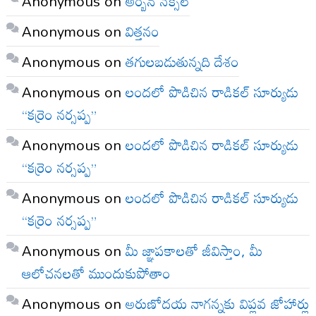
Anonymous
on
అర్బన్ నక్సల్
Anonymous
on
విత్తనం
Anonymous
on
తగులబడుతున్నది దేశం
Anonymous
on
లందలో పొడిచిన రాడికల్ సూర్యుడు
“కర్రెం నర్సప్ప”
Anonymous
on
లందలో పొడిచిన రాడికల్ సూర్యుడు
“కర్రెం నర్సప్ప”
Anonymous
on
లందలో పొడిచిన రాడికల్ సూర్యుడు
“కర్రెం నర్సప్ప”
Anonymous
on
మీ జ్ఞాపకాలతో జీవిస్తాం, మీ
ఆలోచనలతో ముందుకుపోతాం
Anonymous
on
అరుణోదయ నాగన్నకు విప్లవ జోహార్లు