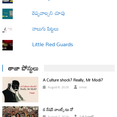
రెప్పవాల్చని చూపు
నాలుగు పిట్టలు
Little Red Guards
తాజా పోస్టులు
A Culture shock? Really, Mr Modi?
August 8, 2026
vimal
ద నేషన్ వాంట్స్ టు నో
August 7, 2026
ఎ కె ప్రభాకర్