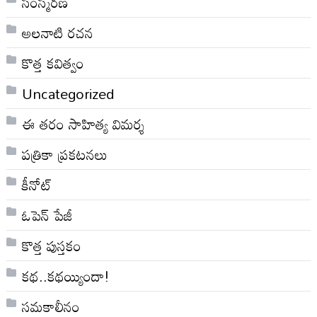
సంస్మరణ
అలనాటి రచన
కొత్త కవిత్వం
Uncategorized
ఈ తరం సాహిత్య విమర్శ
పత్రికా ప్రకటనలు
కీనోట్
ఓపెన్ పేజీ
కొత్త పుస్తకం
కథ..కథయ్యిందా!
సమకాలీనం