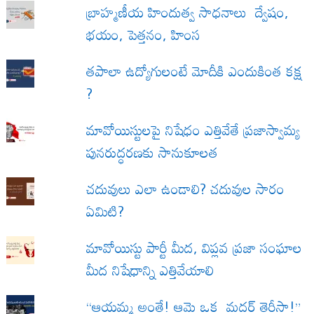
బ్రాహ్మణీయ హిందుత్వ సాధనాలు ద్వేషం,
భయం, పెత్తనం, హింస
త‌పాలా ఉద్యోగులంటే మోదీకి ఎందుకింత కక్ష
?
మావోయిస్టులపై నిషేధం ఎత్తివేతే ప్రజాస్వామ్య
పునరుద్ధరణకు సానుకూలత
చదువులు ఎలా ఉండాలి? చదువుల సారం
ఏమిటి?
మావోయిస్టు పార్టీ మీద, విప్లవ ప్రజా సంఘాల
మీద నిషేధాన్ని ఎత్తివేయాలి
“ఆయమ్మ అంతే! ఆమె ఒక మదర్ తెరీసా!”